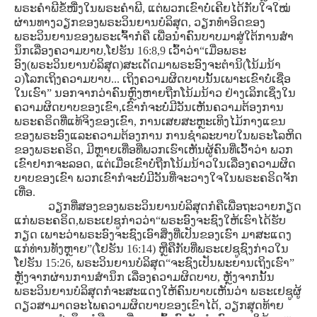
ພຣະຄໍາພີຂໍ້ໜື່ງໃນພຣະຄໍາພີ, ແຕ່ພວກເຂົາບໍ່ເຄີຍໄດ້ກັບໃຈໃໝ່
ຜ່ານທາງວຽກຂອງພຣະວິນຍານບໍລິສຸດ, ວຽກທໍາອິດຂອງ
ພຣະວິນຍານຂອງພຣະເຈົ້າກໍຄື ເພື່ອນໍາຄົນບາບມາສູ່ໃຕ້ການສໍາ
ນຶກເລື່ອງຄວາມບາບ,ໂຢຮັນ 16:8,9 ເວົ້າວ່າ“ເມື່ອພຣະ
ອົງ(ພຣະວິນຍານບໍລິສຸດ)ສະເດັດມາພຣະອົງຈະຕໍານິ(ໂນ້ມນ້າ
ວ)ໂລກເຖິງຄວາມບາບ... ເຖິງຄວາມຜິດບາບນັ້ນເພາະເຂົາບໍ່ເຊື່ອ
ໃນເຮົາ” ນອກຈາກວ່າຄົນຫຼົງຫາຍຖືກໂນ້ມນ້າວ ຢ່າງເລິກເຊິ່ງໃນ
ຄວາມຜິດບາບຂອງເຂົາ,ເຂົາກໍຈະບໍ່ມີວັນເຫັນຄວາມຕ້ອງການ
ພຣະຄຣິດທີ່ແທ້ຈິງຂອງເຂົາ, ການເສຍສະຫຼະເທິງໄມ້ກາງແຂນ
ຂອງພຣະອົງແລະຄວາມຕ້ອງການ ການຊໍາລະບາບໃນພຣະໂລຫິດ
ຂອງພຣະຄຣິດ, ມີຫຼາຍເທື່ອທີ່ພວກເຮົາເຫັນຜູ້ຄົນທີ່ເວົ້າວ່າ ພວກ
ເຂົາຢາກຈະລອດ, ແຕ່ເມື່ອເຂົາບໍ່ຖືກໂນ້ມນ້າວໃນເລື່ອງຄວາມຜິດ
ບາບຂອງເຂົາ ພວກເຂົາກໍຈະບໍ່ມີວັນທີ່ຈະວາງໃຈໃນພຣະຄຣິດຈັກ
ເທື່ອ.
ວຽກທີ່ສອງຂອງພຣະວິນຍານບໍລິສຸດກໍຄືເພື່ອຖະວາຍກຽດ
ແກ່ພຣະຄຣິດ,ພຣະເຢຊູກ່າວວ່າ“ພຣະອົງຈະຊົງໃຫ້ເຮົາໄດ້ຮັບ
ກຽດ ເພາະວ່າພຣະອົງຈະຊົງເອົາສິ່ງທີ່ເປັນຂອງເຮົາ ມາສະແດງ
ແກ່ທ່ານທັງຫຼາຍ”(ໂຢຮັນ 16:14) ຫຼືຄືກັບທີ່ພຣະເຢຊູຊົງກ່າວໃນ
ໂຢຮັນ 15:26, ພຣະວິນຍານບໍລິສຸດ“ຈະຊົງເປັນພະຍານເຖິງເຮົາ”
ຫຼັງຈາກຜ່ານການສໍານຶກ ເລື່ອງຄວາມຜິດບາບ, ຫຼັງຈາກນັ້ນ
ພຣະວິນຍານບໍລິສຸດກໍຈະສະແດງໃຫ້ຄົນບາບເຫັນວ່າ ພຣະເຢຊູຜູ້
ດຽວສາມາດອະໄພຄວາມຜິດບາບຂອງເຂົາໄດ້, ວຽກສຸດທ້າຍ