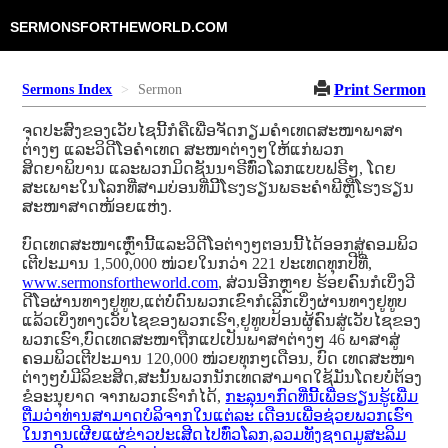
SERMONSFORTHEWORLD.COM
Print Sermon
Sermons Index
Sermon
ຈຸດປະສົງຂອງເວັບໄຊນີ້ກໍຄືເພື່ອຈັດກຽມຄໍາເທດສະໜາພາສາ
ຕ່າງໆ ແລະວິດີໂອຄໍາເທດ ສະໜາຕ່າງໆໃຫ້ແກ່ພວກ
ສິດຍາພິບານ ແລະພວກມິດຊັນນາຣີທົ່ວໂລກແບບຟຣີໆ, ໂດຍ
ສະເພາະໃນໂລກທີ່ສາມບ່ອນທີ່ມີິໂຮງຮຽນພຣະຄໍາພີຫຼືໂຮງຮຽນ
ສະໜາສາດໜ້ອຍແຫ່ງ.
ບົດເທດສະໜາເຫຼົ່ານີ້ແລະວິດີໂອຕ່າງໆຕອນນີ້ໄດ້ອອກສູ່ຄອມພິວ
ເຕີປະມານ 1,500,000 ໜ່ວຍໃນກວ່າ 221 ປະເທດທຸກປີທີ່,
www.sermonsfortheworld.com
, ສ່ວນອີກຫຼາຍ ຮ້ອຍຄົນກໍເບິ່ງວີ
ດີໂອຜ່ານທາງຢູທູບ,ແຕ່ບໍ່ດົນພວກເຂົາກໍເລີກເບິ່ງຜ່ານທາງຢູທູບ
ແລ້ວເບິ່ງທາງເວັບໄຊຂອງພວກເຮົາ,ຢູທູບປ້ອນຜູ້ຄົນສູ່ເວັບໄຊຂອງ
ພວກເຮົາ,ບົດເທດສະໜາຖືກແປເປັນພາສາຕ່າງໆ 46 ພາສາສູ່
ຄອມພິວເຕີປະມານ 120,000 ໜ່ວຍທຸກໆເດືອນ, ບົດ ເທດສະໜາ
ຕ່າງໆບໍ່ມີລິຂະສິດ,ສະນັ້ນພວກນັກເທດສາມາດໃຊ້ມັນໂດຍບໍ່ຕ້ອງ
ຂໍອະນຸຍາດ ຈາກພວກເຮົາກໍໄດ້,
ກະລຸນາກົດທີ່ນີ້ເພື່ອຮຽນຮູ້ເພີ່ມ
ຕື່ມວ່າທ່ານສາມາດບໍລິຈາກໃນແຕ່ລະ ເດືອນເພື່ອຊ່ວຍພວກເຮົາ
ໃນການເຜີຍແຜ່ຂ່າວປະເສີດໄປທົ່ວໂລກ,ລວມທັງຊາດມູສະລິມ