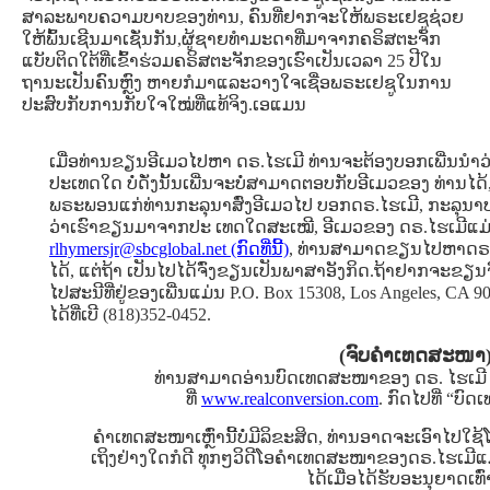
ສາລະພາບຄວາມບາບຂອງທ່ານ, ຄົນທີ່ຢາກຈະໃຫ້ພຣະເຢຊູຊ່ວຍ
ໃຫ້ພົ້ນເຊີນມາເຊັ່ນກັນ,ຜູ້ຊາຍທໍາມະດາທີ່ມາຈາກຄຣິສຕະຈັກ
ແບັບຕິດໃຕ້ທີ່ເຂົ້າຮ່ວມຄຣິສຕະຈັກຂອງເຮົາເປັນເວລາ 25 ປີໃນ
ຖານະເປັນຄົນຫຼົງ ຫາຍກໍມາແລະວາງໃຈເຊື່ອພຣະເຢຊູໃນການ
ປະສົບກັບການກັບໃຈໃໝ່ທີ່ແທ້ຈິງ.ເອແມນ
ເມື່ອທ່ານຂຽນອີເມວໄປຫາ ດຣ.ໄຮເມີ ທ່ານຈະຕ້ອງບອກເພີ່ນນໍ
ປະເທດໃດ ບໍ່ດັ່ງນັ້ນເພີ່ນຈະບໍ່ສາມາດຕອບກັບອີເມວຂອງ ທ່ານໄດ້
ພຣະພອນແກ່ທ່ານກະລຸນາສົ່ງອີເມວໄປ ບອກດຣ.ໄຮເມີ, ກະລຸນາ
ວ່າເຮົາຂຽນມາຈາກປະ ເທດໃດສະເໝີ, ອີເມວຂອງ ດຣ.ໄຮເມີແມ
rlhymersjr@sbcglobal.net (ກົດທີ່ນີ້)
, ທ່ານສາມາດຂຽນໄປຫາດຣ.
ໄດ້, ແຕ່ຖ້າ ເປັນໄປໄດ້ຈົ່ງຂຽນເປັນພາສາອັງກິດ.ຖ້າຢາກຈະຂ
ໄປສະນີທີ່ຢູ່ຂອງເພີ່ນແມ່ນ P.O. Box 15308, Los Angeles, CA 9
ໄດ້ທີ່ເບີ (818)352-0452.
(ຈົບຄຳເທດສະໜາ
ທ່ານສາມາດອ່ານບົດເທດສະໜາຂອງ ດຣ. ໄຮເມີ ໄດ
ທີ່
www.realconversion.com
. ກົດໄປທີ່ “ບ
ຄໍາເທດສະໜາເຫຼົ່ານີ້ບໍ່ມີລິຂະສິດ, ທ່ານອາດຈະເອົາໄປໃ
ເຖິງຢ່າງໃດກໍດີ ທຸກໆວິດີໂອຄໍາເທດສະໜາຂອງດຣ.ໄຮເມີ
ໄດ້ເມື່ອໄດ້ຮັບອະນຸຍາດເທົ່າ