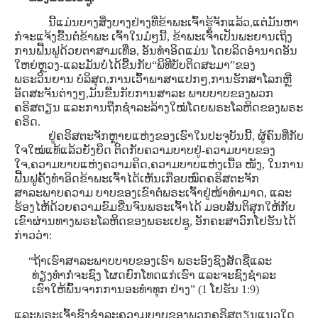
ນີ້ແມ່ນບາງສິ່ງບາງຢ່າງທີ່ຂ້າພະເຈົ້າຮູ້ຈັກແລ້ວ,ແຕ່ມັນຫາ
ກໍຈະແຈ້ງຂື້ນຕໍ່ຂ້າພະ ເຈົ້າໃນມໍ່ໆນີ້, ຂ້າພະເຈົ້າເປັນພະຍານເຖິງ
ການຟື້ນຟູດ້ວຍຕາສາມເທື່ອ, ອັນທໍາອິດແມ່ນ ໂດຍລິດອໍານາດອັນ
ໃຫຍ່ຫຼວງ-ແລະມັນບໍ່ໄດ້ຂື້ນກັບ“ພິທີບັບຕິດສະມາ”ຂອງ
ພຣະວິນຍານ ບໍລິສຸດ,ການເວົ້າພາສາແປກໆ,ການຮັກສາໂລກຫຼື
ອັດສະຈັນຕ່າງໆ,ມັນຂື້ນກັບການສາລະ ພາບບາບຂອງພວກ
ຄຣິສຕຽນ ແລະການຖືກຊໍາລະລ້າງໃໝ່ໂດຍພຣະໂລຫິດຂອງພຣະ
ຄຣິດ.
ຢູ່ຄຣິສຕະຈັກຫຼາຍແຫ່ງຂອງເຮົາໃນປະຈຸບັນນີ້, ຜູ້ຄົນທີ່ກັບ
ໃຈໃໝ່ແທ້ແລ້ວຍັງຍຶດ ຕິດກັບຄວາມບາບຢູ່-ຄວາມບາບຂອງ
ໃຈ,ຄວາມບາບແຫ່ງຄວາມຄິດ,ຄວາມບາບແຫ່ງເນື້ອ ໜັງ, ໃນການ
ຟື້ນຟູຄັ້ງທໍາອິດຂ້າພະເຈົ້າໄດ້ເຫັນເກືອບໝົດຄຣິສຕະຈັກ
ສາລະພາບຄວາມ ບາບຂອງເຂົາຕໍ່ພຣະເຈົ້າຢູ່ໜ້າທໍາມາດ, ແລະ
ຮ້ອງໄຫ້ດ້ວຍຄວາມຂົມຂື່ນຈົນພຣະເຈົ້າໄດ້ ມອບສັນຕິສຸກໃຫ້ກັບ
ເຂົາຜ່ານທາງພຣະໂລຫິດຂອງພຣະເຢຊູ, ອັກຄະສາວົກໂຢຮັນໄດ້
ກ່າວວ່າ:
“ຖ້າເຮົາສາລະພາບບາບຂອງເຮົາ ພຣະອົງຊົງສັດຊື່ແລະ
ທ່ຽງທໍາກໍຈະຊົງ ໂຜດຍົກໂທດແກ່ເຮົາ ແລະຈະຊົງຊໍາລະ
ເຮົາໃຫ້ພົ້ນຈາກການອະທໍາທຸກ ຢ່າງ” (1 ໂຢຮັນ 1:9)
ແລະພຣະເຈົ້າຊົງຊໍາລະຄວາມບາບຂອງພວກຄຣິສຕຽນແນວໃດ