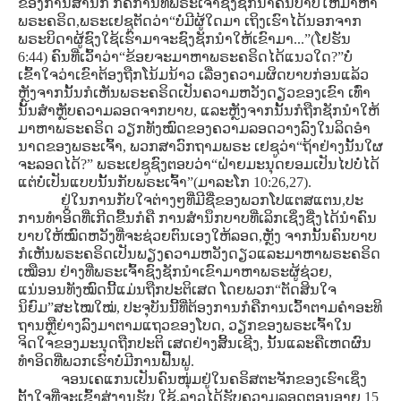
ຂອງການສໍານຶກ ກໍຄືການທີ່ພຣະເຈົ້າຊົງຊັກນໍາຄົນບາບໃຫ້ມາຫາ
ພຣະຄຣິດ,ພຣະເຢຊູຕັດວ່າ“ບໍ່ມີຜູ້ໃດມາ ເຖິງເຮົາໄດ້ນອກຈາກ
ພຣະບິດາຜູ້ຊົງໃຊ້ເຮົາມາຈະຊົງຊັກນໍາໃຫ້ເຂົາມາ...”(ໂຢຮັນ
6:44) ຄົນທີ່ເວົ້າວ່າ“ຂ້ອຍຈະມາຫາພຣະຄຣິດໄດ້ແນວໃດ?”ບໍ່
ເຂົ້າໃຈວ່າເຂົາຕ້ອງຖືກໂນ້ມນ້າວ ເລື່ອງຄວາມຜິດບາບກ່ອນແລ້ວ
ຫຼັງຈາກນັ້ນກໍເຫັນພຣະຄຣິດເປັນຄວາມຫວັງດຽວຂອງເຂົາ ເທົ່າ
ນັ້ນສໍາຫຼັບຄວາມລອດຈາກບາບ, ແລະຫຼັງຈາກນັ້ນກໍຖືກຊັກນໍາໃຫ້
ມາຫາພຣະຄຣິດ ວຽກທັງໝົດຂອງຄວາມລອດວາງລົງໃນລິດອໍາ
ນາດຂອງພຣະເຈົ້າ, ພວກສາວົກຖາມພຣະ ເຢຊູວ່າ“ຖ້າຢ່າງນັ້ນໃຜ
ຈະລອດໄດ້?” ພຣະເຢຊູຊົງຕອບວ່າ“ຝ່າຍມະນຸດຍອມເປັນໄປບໍ່ໄດ້
ແຕ່ບໍ່ເປັນແບບນັ້ນກັບພຣະເຈົ້າ”(ມາລະໂກ 10:26,27).
ຢູ່ໃນການກັບໃຈຕ່າງໆທີ່ມີຊື່ຂອງພວກໂປແຕສແຕນ,ປະ
ການທໍາອິດທີ່ເກີດຂື້ນກໍຄື ການສໍານຶກບາບທີ່ເລິກເຊິ່ງຊື່ງໄດ້ນໍາຄົນ
ບາບໃຫ້ໝົດຫວັງທີ່ຈະຊ່ວຍຕົນເອງໃຫ້ລອດ,ຫຼັງ ຈາກນັ້ນຄົນບາບ
ກໍເຫັນພຣະຄຣິດເປັນພຽງຄວາມຫວັງດຽວແລະມາຫາພຣະຄຣິດ
ເໝືອນ ຢ່າງທີ່ພຣະເຈົ້າຊົງຊັກນໍາເຂົາມາຫາພຣະຜູ້ຊ່ວຍ,
ແນ່ນອນທັງໝົດນີ້ແມ່ນຖືກປະຕິເສດ ໂດຍພວກ“ຕັດສິນໃຈ
ນິຍົມ”ສະໄໝໃໝ່, ປະຈຸບັນນີ້ທີ່ຕ້ອງການກໍຄືການເວົ້າຕາມຄໍາອະທິ
ຖານຫຼືຍ່າງລົງມາຕາມແຖວຂອງໂບດ, ວຽກຂອງພຣະເຈົ້າໃນ
ຈິດໃຈຂອງມະນຸດຖືກປະຕິ ເສດຢ່າງສິ້ນເຊີງ, ນັ້ນແລະຄືເຫດຜົນ
ທໍາອິດທີ່ພວກເຮົາບໍ່ມີການຟື້ນຟູ.
ຈອນເຄແກນເປັນຄົນໜຸ່ມຢູ່ໃນຄຣິສຕະຈັກຂອງເຮົາເຊິ່ງ
ຕັ້ງໃຈທີ່ຈະເຂົ້າສູ່ງານຮັບ ໃຊ້,ລາວໄດ້ຮັບຄວາມລອດຕອນອາຍຸ 15