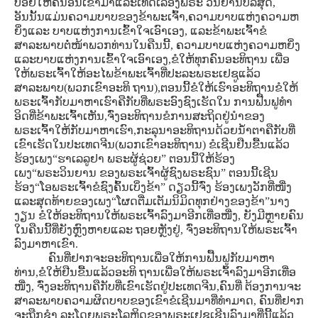
ປ່ອຍໃຫ້ຄົນອື່ນເຂົ້າມາແລະເທດເລື່ອງພຣະ ວິນຍານບໍລິສຸດ,
ອັນນັ້ນແມ່ນຄວາມບາບຂອງຂ້າພະເຈົ້າ,ຄວາມບາບແຫ່ງຄວາມຫ
ຍິ່ງແລະ ບາບແຫ່ງການເຂົ້າໃຈເອົາເອງ, ແລະຂ້າພະເຈົ້າຂໍ
ສາລະພາບຕໍ່ໜ້າພວກທ່ານໃນຄືນນີ້, ຄວາມບາບແຫ່ງຄວາມຫຍິ່ງ
ແລະບາບແຫ່ງການເຂົ້າໃຈເອົາເອງ,ຂໍໃຫ້ທຸກຄົນອະທິຖານ ເພື່ອ
ໃຫ້ພຣະເຈົ້າໃຫ້ອະໄພຂ້າພະເຈົ້າທີ່ປະລະພຣະເຢຊູແລ້ວ
ສາລະພາບ(ພວກເຂົາອະທິ ຖານ),ຕອນນີ້ຂໍໃຫ້ເຮົາອະທິຖານຂໍໃຫ້
ພຣະເຈົ້າກັບມາຫາເຮົາຄືກັບທີ່ພຣະອົງຊົງເຮັດໃນ ການຟື້ນຟູທໍາ
ອິດທີ່ຂ້າພະເຈົ້າເຫັນ,ຈົ່ງອະທິຖານຂໍການສະຖິດຢູ່ນໍາຂອງ
ພຣະເຈົ້າໃຫ້ກັບມາຫາເຮົາ,ກະລຸນາອະທິຖານດ້ວຍນໍ້າຕາຄືກັບທີ່
ເຂົາເຮັດໃນປະເທດຈີນ(ພວກເຂົາອະທິຖານ) ຂໍເຊີນຢືນຂື້ນແລ້ວ
ຮ້ອງເພງ“ຮາເລລູຢາ ພຣະຜູ້ຊ່ວຍ” ຕອນນີ້ໃຫ້ຮ້ອງ
ເພງ“ພຣະວິນຍານ ຂອງພຣະເຈົ້າຜູ້ຊົງພຣະຊົນ” ຕອນນີ້ເຊີນ
ຮ້ອງ“ໂອພຣະເຈົ້າຂໍຊົງຄົ້ນເບິ່ງຂ້າ” ດຽວນີ້ຈົ່ງ ຮ້ອງເພງວັກທີ່ໜື່ງ
ແລະສຸດທ້າຍຂອງເພງ“ໂຜດຕື່ມເຕັມນິມິດທຸກຢ່າງຂອງຂ້າ”ນາງ
ງຽນ ຂໍໃຫ້ອະທິຖານໃຫ້ພຣະເຈົ້າລົງມາອີກເທື່ອໜື່ງ, ຍັງມີຫຼາຍຄົນ
ໃນຄືນນີ້ທີ່ຍັງຫຼົງຫາຍແລະ ຖອຍຫຼັງຢູ່, ຈົ່ງອະທິຖານໃຫ້ພຣະເຈົ້າ
ລົງມາຫາເຂົາ.
ຄົນທີ່ຢາກຈະອະທິຖານເພື່ອໃຫ້ການຟື້ນຟູກັບມາຫາ
ທ່ານ,ຂໍໃຫ້ຢືນຂື້ນແລ້ວອະທິ ຖານເພື່ອໃຫ້ພຣະເຈົ້າລົງມາອີກເທື່ອ
ໜື່ງ, ຈົ່ງອະທິຖານຄືກັບທີ່ເຂົາເຮັດຢູ່ປະເທດຈີນ,ຄົນທີ່ ຕ້ອງການຈະ
ສາລະພາບຄວາມຜິດບາບຂອງເຂົາຂໍເຊີນມາທີ່ທໍາມາດ, ຄົນທີ່ຢາກ
ຈະຖືກຊໍາ ລະໂດຍພຣະໂລຫິດຂອງພຣະເຢຊູເຊີນລົງມາທີ່ນີ້ແລ້ວ