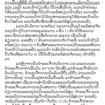
ການຟື້ນຟູທີ່ລືຊື່,ເປັນປະຫວັດສາດໃນປະເທດອາເມລິກາເປັນເວລາ
ກວ່າ 140ປີ
! ພວກເຮົາປ່ຽນຫົວ ຂໍ້ໂດຍສິ່ງອື່ນໆ, ພວກເຮົາບໍ່ຍອມ
ໃຫ້ພຣະວິນຍານບໍລິສຸດໂນ້ມນ້າວຄຣິສຕຽນເຮົາເລື່ອງ ຄວາມຜິດ
ບາບຂອງເຮົາ,ພວກເຮົາບໍ່ໄດ້ຮ້ອງຫາພຣະເຢຊູໃຫ້ຊໍາລະເຮົາເປັນ
ຄົນໃໝ່ດ້ວຍ ພຣະໂລຫິດທີ່ປະເສີດແລະບໍລິສຸດຂອງພຣະອົງ.
ພວກເຮົາມີການ“ແຕະຕ້ອງ”ຂອງການຟື້ນຟູໃນຄຣິສຕະຈັກ
ຂອງເຮົາ,ຢູ່ໃນການປະຊຸມປະມານ 4 ຄືນ 11 ຄົນໄດ້ຮັບຄວາມ
ລອດ,ຖືກກວດສອບສອງເທື່ອໂດຍດຣ.ເຄແກນ ເຊິ່ງເປັນຜູ້
ຊ່ຽວຊານ, ແລະທັງ 11 ຄົນລາວບອກວ່າກັບໃຈແທ້, ພວກເຮົາຍັງມີ
ຄຣິສຕຽນ ປະມານ 8 ຄົນທີ່ສາລະພາບບາບຂອງຕົນແລະອະທິຖານ
ດ້ວຍນໍ້າໃນແຕ່ລະຄືນ,ພວກເຮົາ ບໍ່ເຄີຍມີການນະມັດສະການແບບ
ນັ້ນຈັກເທື່ອພາຍໃນ 41 ປີນີ້ນັບຕັ້ງແຕ່ຄຣິສຕະຈັກຂອງ ເຮົາກໍ່ຕັ້ງ
ມາ.
ແຕ່ຫຼັງຈາກນັ້ນຂ້າພະເຈົ້າກໍເຮັດບາບ,ດຣ.ເຄແກນບອກ
ຂ້າພະເຈົ້າວ່າຢ່າເອີ້ນມັນ ວ່າ“ບາບ”ອັນໜື່ງ,ແຕ່ຂ້າພະເຈົ້າຄິດວ່າ
ຕົນເຮັດບາບ, ຂ້າພະເຈົ້າກາຍເປັນຄົນເຢີຢີ່ງ,ເຢີຢີ່ງ ວ່າພວກເຮົາ
ມີການຟື້ນຟູ! ການຟື້ນຟູຫາກໍເລີ່ມຕົ້ນແທ້, ແຕ່ຂ້າພະເຈົ້າຢຸດ
ເທດສະໜາ ເລື່ອງການສໍານຶກຜິດແລະພຣະໂລຫິດຂອງພຣະເຢຊູ,
ຂ້າພະເຈົ້າມອບການນະມັດສະການ ໃຫ້ຄົນອື່ນແລະການເນັ້ນໄດ້
ປ່ຽນຈາກພຣະເຢຊູໄປເປັນພຣະວິນຍານບໍລິສຸດ, ຂ້າພະເຈົ້າ ຄວນ
ຈະລະນຶກວ່າພຣະເຢຊູເວົ້າເຖິງພຣະວິນຍານບໍລິສຸດວ່າ“ພຣະອົງ
ຈະຊົງເປັນພະຍານ ເຖິງເຮົາ”(ໂຢຮັນ 15:26) ຂ້າພະເຈົ້າບໍ່ຄວນ