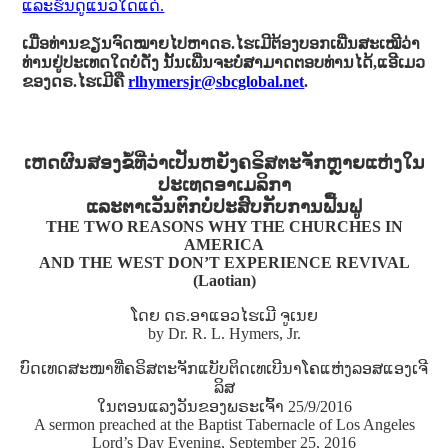
ແລະຮິນດູແນວໃດແດ່.
ເມື່ອທ່ານຂຽນຈົດໝາຍໄປຫາດຣ.ໄຮເມີຕ້ອງບອກເພີ່ນສະເໝີວ່າ
ທ່ານຢູ່ປະເທດໃດບໍ່ດັ່ງ ນັ້ນເພີ່ນຈະບໍ່ສາມາດຕອບທ່ານໄດ້,ແອີເມວ
ຂອງດຣ.ໄຮເມີຄື
rlhymersjr@sbcglobal.net
.
ເຫດຜົນສອງຂໍ້ທີ່ວ່າເປັນຫຍັງຄຣິສຕະຈັກຫຼາຍແຫ່ງໃນ
ປະເທດອາເມລິກາ
ແລະຕາເວັນຕົກບໍ່ປະສົບກັບການຟື້ນຟູ
THE TWO REASONS WHY THE CHURCHES IN
AMERICA
AND THE WEST DON’T EXPERIENCE REVIVAL
(Laotian)
ໂດຍ ດຣ.ອາແອວໄຮເມີ ຈູເນຍ
by Dr. R. L. Hymers, Jr.
ບົດເທດສະໜາທີ່ຄຣິສຕະຈັກແບັບຕິດເທເບີນາໂຄແຫ່ງລອສແອງເຈີ
ລິສ
ໃນຕອນແລງວັນຂອງພຣະເຈົ້າ 25/9/2016
A sermon preached at the Baptist Tabernacle of Los Angeles
Lord’s Day Evening, September 25, 2016