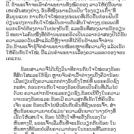
ປີ, ຂ້າພະເຈົ້າຈະເອົາຄໍາພະຍານທັງໝົດຂອງ ລາວໃຫ້ຢູ່ນີ້ເພາະ
ເຫດຜົນສອງຢ່າງ, ອັນທີ່ໜື່ງເພາະມັນເປັນ“ໂຮງຮຽນເກົ່າ”ທີ່
ສົມບູນແບບ ການກັບໃຈໃໝ່ຂອງປະເພດທີ່ເກີດຂື້ນກ່ອນຟີນນີ່
ປ່ຽນແປງການກັບໃຈໃໝ່ເປັນການຕັດສິນໃຈຕ່າງໆ,ປະເພດທີ່
ພວກເຮົາບໍ່ຕ້ອງການໃນປະຈຸບັນນີ້, ແລະອັນທີ່ສອງເພາະນັກຮຽນ
ວິ ທະຍາໄລຄົນໜື່ງທີ່ຕໍ່ຕ້ານພຣະຄຣິດເປັນເວລາກວ່າສອງປີໄດ້ຮັບ
ຄວາມລອດວັນເສົາແລ້ວນີ້ຫຼັງຈາກທີ່ໄດ້ຍິນຂ້າພະເຈົ້າອ່ານ
ມັນ,ຂ້າພະເຈົ້າຮູ້ຈັກຄໍາພະຍານໜ້ອຍຫຼາຍທີ່ຄວາມຈິງ ແລ້ວເຮັດ
ໃຫ້ຄົນກັບໃຈໃໝ່, ນີ້ແມ່ນຄໍາພະຍານເລື່ອງຄວາມລອດຂອງຈອນ
ເຄແກນ.
ຂ້ອຍສາມາດຈື່ໄດ້ເຖິງວິນາທີການກັບໃຈໃໝ່ຂອງຂ້ອຍ
ທີ່ສົດໃສແລະໃກ້ຊິດ ຫຼາຍຈົນຄໍາເວົ້າຕ່າງໆເບີ່ງຄືວ່ານ້ອຍ
ເມື່ອປຽບເຖິງຄວາມແຕກຕ່າງອັນຍິ່ງໃຫຍ່ທີ່ ພຣະຄຣິດຊົງ
ກະທໍາ, ກ່ອນການກັບໃຈຂອງຂ້ອຍຂ້ອຍເປັນຄົນທີ່ເຕັມໄປ
ດ້ວຍ ຄວາມຢາກຮ້າຍແລະກຽດຊັງ,ຂ້ອຍເຢີຢິ່ງໃນຄວາມ
ບາບຂອງຂ້ອຍແລະ ຂ້ອຍມີ ຄວາມສຸກທີ່ເຮັດໃຫ້ຄົນອື່ນ
ເຈັບ ແລະ ຂ້ອຍເຂົ້າໄປຜົວພັນກັບຄົນທີ່ຊັງພຣະເຈົ້າ, ສໍາ
ຫຼັບຂ້ອຍຄວາມບາບບໍ່ແມ່ນ“ຄວາມຜິດພາດ“ບາງຢ່າງທີ່
ເຮັດໃຫ້ເສຍໃຈ, ຂ້ອຍ ໄດ້ຕັ້ງໃຈທີ່ຈະຕັ້ງຕົນເອງໃນ
ຫົນທາງນີ້, ພຣະເຈົ້າເລີ່ມຕົ້ນທີ່ຈະເຮັດວຽກກັບຂ້ອຍ ໃນ
ຫົນທາງທີ່ຂ້ອຍບໍ່ເຄີຍຄາດມາກ່ອນໃນຂະນະທີ່ໂລກຂອງ