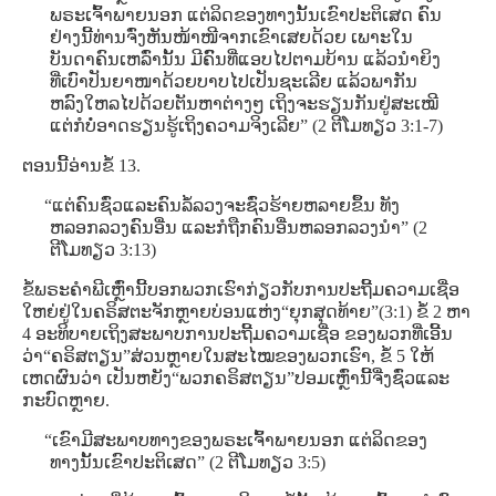
ພຣະເຈົ້າພາຍນອກ ແຕ່ລິດຂອງທາງນັ້ນເຂົາປະຕິເສດ ຄົນ
ຢ່າງນີ້ທ່ານຈົ່ງຫັນໜ້າໜີຈາກເຂົາເສຍດ້ວຍ ເພາະໃນ
ບັນດາຄົນເຫລົ່ານັ້ນ ມີຄົົນທີ່ແອບໄປຕາມບ້ານ ແລ້ວນຳຍິງ
ທີ່ເບົາປັນຍາໜາດ້ວຍບາບໄປເປັນຊະເລີຍ ແລ້ວພາກັນ
ຫລົງໃຫລໄປດ້ວຍຕັນຫາຕ່າງໆ ເຖິງຈະຮຽນກັນຢູ່ສະເໝີ
ແຕ່ກໍບໍ່ອາດຮຽນຮູ້ເຖິງຄວາມຈິງເລີຍ” (2 ຕີໂມທຽວ 3:1-7)
ຕອນນີ້ອ່ານຂໍ້ 13.
“ແຕ່ຄົນຊົ່ວແລະຄົນລໍ້ລວງຈະຊົ່ວຮ້າຍຫລາຍຂຶ້ນ ທັງ
ຫລອກລວງຄົນອື່ນ ແລະກໍຖືກຄົນອື່ນຫລອກລວງນໍາ” (2
ຕີໂມທຽວ 3:13)
ຂໍ້ພຣະຄໍາພີເຫຼົ່ານີ້ບອກພວກເຮົາກ່ຽວກັບການປະຖີ້ມຄວາມເຊື່ອ
ໃຫຍ່ຢູ່ໃນຄຣິສຕະຈັກຫຼາຍບ່ອນແຫ່ງ“ຍຸກສຸດທ້າຍ”(3:1) ຂໍ້ 2 ຫາ
4 ອະທິບາຍເຖິງສະພາບການປະຖີ້ມຄວາມເຊື່ອ ຂອງພວກທີ່ເອີ້ນ
ວ່າ“ຄຣິສຕຽນ”ສ່ວນຫຼາຍໃນສະໄໝຂອງພວກເຮົາ, ຂໍ້ 5 ໃຫ້
ເຫດຜົນວ່າ ເປັນຫຍັງ“ພວກຄຣິສຕຽນ”ປອມເຫຼົ່ານີ້ຈື່ງຊົ່ວແລະ
ກະບົດຫຼາຍ.
“ເຂົາມີສະພາບທາງຂອງພຣະເຈົ້າພາຍນອກ ແຕ່ລິດຂອງ
ທາງນັ້ນເຂົາປະຕິເສດ” (2 ຕີໂມທຽວ 3:5)