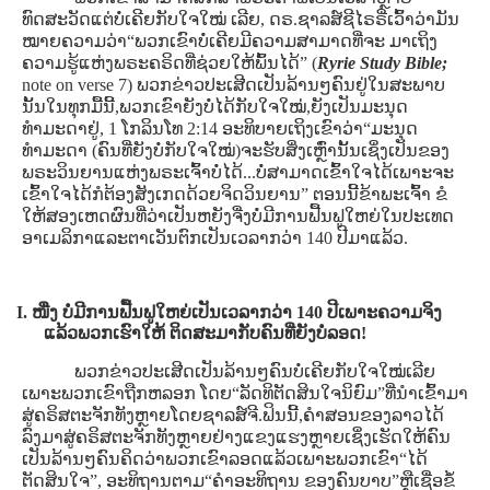
ທົດສະວັດແຕ່ບໍ່ເຄີຍກັບໃຈໃໝ່ ເລີຍ, ດຣ.ຊາລສ໌ຊີໄຣຣີ່ເວົ້າວ່າມັນ
ໝາຍຄວາມວ່າ“ພວກເຂົາບໍ່ເຄີຍມີຄວາມສາມາດທີ່ຈະ ມາເຖິງ
ຄວາມຮູ້ແຫ່ງພຣະຄຣິດທີ່ຊ່ວຍໃຫ້ພົ້ນໄດ້” (
Ryrie Study Bible;
note on verse 7) ພວກຂ່າວປະເສີດເປັນລ້ານໆຄົນຢູ່ໃນສະພາບ
ນັ້ນໃນທຸກມື້ນີ້,ພວກເຂົາຍັງບໍ່ໄດ້ກັບໃຈໃໝ່,ຍັງເປັນມະນຸດ
ທໍາມະດາຢູ່, 1 ໂກລິນໂທ 2:14 ອະທິບາຍເຖິງເຂົາວ່າ“ມະນຸດ
ທໍາມະດາ (ຄົນທີ່ຍັງບໍ່ກັບໃຈໃໝ່)ຈະຮັບສິ່ງເຫຼົ່ານັ້ນເຊິ່ງເປັນຂອງ
ພຣະວິນຍານແຫ່ງພຣະເຈົ້າບໍ່ໄດ້...ບໍ່ສາມາດເຂົ້າໃຈໄດ້ເພາະຈະ
ເຂົ້າໃຈໄດ້ກໍຕ້ອງສັງເກດດ້ວຍຈິດວິນຍານ” ຕອນນີ້ຂ້າພະເຈົ້າ ຂໍ
ໃຫ້ສອງເຫດຜົນທີ່ວ່າເປັນຫຍັງຈື່ງບໍ່ມີການຟື້ນຟູໃຫຍ່ໃນປະເທດ
ອາເມລິກາແລະຕາເວັນຕົກເປັນເວລາກວ່າ 140 ປີມາແລ້ວ.
I. ໜື່ງ ບໍ່ມີການຟື້ນຟູໃຫຍ່ເປັນເວລາກວ່າ 140 ປີເພາະຄວາມຈິງ
ແລ້ວພວກເຮົາໃຫ້ ຕິດສະມາກັບຄົນທີ່ຍັງບໍ່ລອດ!
ພວກຂ່າວປະເສີດເປັນລ້ານໆຄົນບໍ່ເຄີຍກັບໃຈໃໝ່ເລີຍ
ເພາະພວກເຂົາຖືກຫລອກ ໂດຍ“ລັດທິຕັດສິນໃຈນິຍົມ”ທີ່ນໍາເຂົ້າມາ
ສູ່ຄຣິສຕະຈັກທັງຫຼາຍໂດຍຊາລສ໌ຈີ.ຟິນນີ້,ຄໍາສອນຂອງລາວໄດ້
ລົງມາສູ່ຄຣິສຕະຈັກທັງຫຼາຍຢ່າງແຂງແຮງຫຼາຍເຊິ່ງເຮັດໃຫ້ຄົນ
ເປັນລ້ານໆຄົນຄິດວ່າພວກເຂົາລອດແລ້ວເພາະພວກເຂົາ“ໄດ້
ຕັດສິນໃຈ”, ອະທິຖານຕາມ“ຄໍາອະທິຖານ ຂອງຄົນບາບ”ຫຼືເຊື່ອຂໍ້