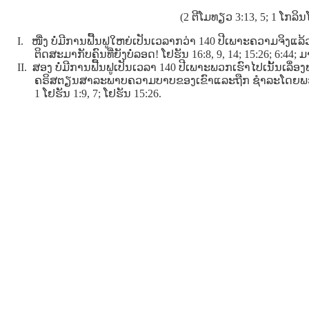
(2 ຕີໂມທຽວ 3:13, 5; 1 ໂກລິນ
I. ໜື່ງ ບໍ່ມີການຟື້ນຟູໃຫຍ່ເປັນເວລາກວ່າ 140 ປີເພາະຄວາມຈິງແລ
ຕິດສະມາກັບຄົນທີ່ຍັງບໍ່ລອດ! ໂຢຮັນ 16:8, 9, 14; 15:26; 6:44;
II. ສອງ ບໍ່ມີການຟື້ນຟູເປັນເວລາ 140 ປີເພາະພວກເຮົາໄປເນັ້ນເລຶ
ຄຣິສຕຽນສາລະພາບຄວາມບາບຂອງເຂົາແລະຖືກ ຊໍາລະໂດຍພ
1 ໂຢຮັນ 1:9, 7; ໂຢຮັນ 15:26.