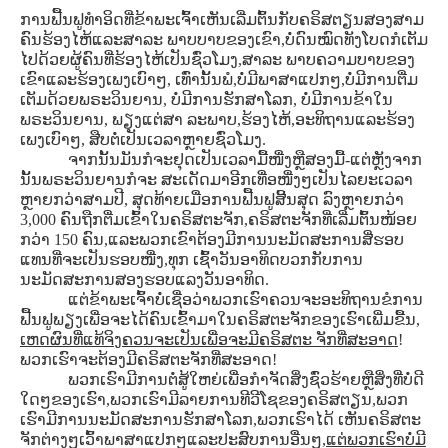
ການຟື້ນຟູທໍາອິດທີ່ຂ້າພະເຈົ້າເຫັນເລີ່ມຕົ້ນກັບຄຣິສຕຽນສອງສາມ
ຄົນຮ້ອງໄຫ້ແລະສາລະ ພາບບາບຂອງເຂົາ,ບໍ່ດົນໝົດທັງໂບດກໍເຕັມ
ໄປດ້ວຍຜູ້ຄົນທີ່ຮ້ອງໄຫ້ເປັນຊົ່ວໂມງ,ສາລະ ພາບຄວາມບາບຂອງ
ເຂົາແລະຮ້ອງເພງເບົາໆ, ເທົ່ານັ້ນພໍ,ບໍ່ມີພາສາແປກໆ,ບໍ່ມີການຕື່ມ
ເຕັມດ້ວຍພຣະວິນຍານ, ບໍ່ມີການຮັກສາໂລກ, ບໍ່ມີການຂ້າໃນ
ພຣະວິນຍານ, ພຽງແຕ່ສາ ລະພາບ,ຮ້ອງໄຫ້,ອະທິຖານແລະຮ້ອງ
ເພງເບົາໆ, ສືບຕໍ່ເປັນເວລາຫຼາຍຊົ່ວໂມງ.
ຈາກນັ້ນມັນກໍຈະຢຸດເປັນເວລາມື້ໜື່ງຫຼືສອງມື້-ແຕ່ຫຼັງຈາກ
ນັ້ນພຣະວິນຍານກໍຈະ ສະເດັດມາອີກເທື່ອໜື່ງໆເປັນໄລຍະເວລາ
ຫຼາຍກວ່າສາມປີ, ສຸດທ້າຍເມື່ອການຟື້ນຟູສີ້ນສຸດ ລົງຫຼາຍກວ່າ
3,000 ຄົນຖືກຕື່ມເຂົ້າໃນຄຣິສຕະຈັກ,ຄຣິສຕະຈັກທີ່ເລີ່ມຕົ້ນໜ້ອຍ
ກວ່າ 150 ຄົນ,ແລະພວກເຂົາຕ້ອງມີການນະມັດສະການສີ່ຮອບ
ແທນທີ່ຈະເປັນຮອບໜື່ງ,ທຸກ ເຊົ້າວັນອາທິດບວກກັບການ
ນະມັດສະການສອງຮອບແລງວັນອາທິດ.
ແຕ່ຂ້າພະເຈົ້າບໍ່ເຊື່ອວ່າພວກເຮົາຄວນຈະອະທິຖານຂໍການ
ຟື້ນຟູພຽງເພື່ອຈະໄດ້ຄົນເຂົ້າມາໃນຄຣິສຕະຈັກຂອງເຮົາເພີ່ມຂື້ນ,
ເຫດຜົນທີ່ແທ້ຈິງຄວນຈະເປັນເພື່ອຈະມີຄຣິສຕະ ຈັກທີ່ສະອາດ
!
ພວກເຮົາຈະຕ້ອງມີຄຣິສຕະຈັກທີ່ສະອາດ!
ພວກເຮົາມີການຕໍ່ສູ້ໃຫຍ່ເພື່ອກໍາຈັດສິ່ງຊົ່ວຮ້າຍຫຼືສິ່ງທີ່ບໍ່ດີ
ໃດໆຂອງເຮົາ,ພວກເຮົາມີລາຍການທີວີໂຊຂອງຄຣິສຕຽນ,ພວກ
ເຮົາມີການນະມັດສະການຮັກສາໂລກ,ພວກເຮົາໄດ້ ເຫັນຄຣິສຕະ
ຈັກຕ່າງໆເວົ້າພາສາແປກໆແລະປະສົບການອື່ນໆ,
ແຕ່ພວກເຮົາບໍ່ມີ