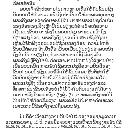
ຂ້ອຍເທົ່ານັ້ນ.
ພຣະເຈົ້າຊົງປະທານໂອກາດຫຼາຍເທື່ອໃຫ້ກັບຂ້ອຍຊົງ
ຍືດອອກໃຫ້ຂ້ອຍແລະຊົງຊັກນໍາຂ້ອຍໃຫ້ມາພຣະບຸດຂອງ
ພຣະອົງເພາະວ່າຂ້ອຍຈະບໍ່ມີວັນມາຫາພຣະເຢຊູດ້ວຍໂຕ
ຂອງຂ້ອຍເອງ,ສີ່ງເຫຼົ່ານີ້ເປັນພຽງແຕ່ຄໍາເວົ້າແຕ່ຄວາມ
ເຊື່ອຂອງຂ້ອຍ ວາງລົງໃນພຣະເຢຊູ,ເພາະພຣະອົງຊົງ
ປ່ຽນແປງຂ້ອຍ, ພຣະອົງຊົງຢູ່ບ່ອນນັ້ນສະ ເໝີ,ຜູ້ຊ່ວຍ
ເຫຼືອ,ຜູ້ພັກພີງແລະພຣະຜູ້ຊ່ວຍຂອງຂ້ອຍ, ຄວາມຮັກທີ່
ຂ້ອຍມີຕໍ່ພຣະ ອົງເບີ່ງຄືວ່ານ້ອຍເມື່ອປຽບທຽບວ່າພຣະອົງ
ຊົງຮັກຂ້ອຍພຽງໃດ, ຂ້ອຍບໍ່ສາມາດມີຊີ ວິດຢູ່ເພື່ອ
ພຣະອົງພໍຫຼືຈິງໃຈພໍ, ຂ້ອຍສາມາດເຮັດຫຍັງໄດ້ຫຼາຍຢ່າງ
ເພື່ອພຣະຄຣິດ ການຮັບໃຊ້ພຣະເຢຊູຄືຄວາມຍິນດີຂອງ
ຂ້ອຍ! ພຣະອົງຊົງມອບຊີວິດໃຫ້ຂ້ອຍແລະ ສັນຕິສຸກໃຫ້
ກັບຂ້ອຍຫຼັງຈາກທັງໝົດທີ່ຂ້ອຍຮູ້ກໍຄືວ່າຊິຊັງແນວໃດ,
ພຣະເຢຊູຊົງ ເປັນຄວາມປາດຖະໜາອັນແຮງກ້າແລະ
ທິດທາງຂອງຂ້ອຍ,ຂ້ອຍບໍ່ໄດ້ໄວ້ໃຈໃນຕົນເອງແຕ່ໄດ້ວາງ
ຄວາມຫວັງໃນພຣະອົງພຽງຜູ້ດຽວ,ເພາະພຣະອົງຈະບໍ່ມີ
ວັນເຮັດໃຫ້ຂ້ອຍລົ້ມເຫຼວ, ພຣະຄຣິດໄດ້ມາຫາຂ້ອຍແລະ
ເພາະເຫດນີ້ຂ້ອຍຈື່ງຈະບໍ່ຖີ້ມພຣະ ອົງ.
ນັ້ນຄືຄໍາເວົ້າແຫ່ງການກັບໃຈໃໝ່ຂອງຈອນຊາມູເອວເຄ
ແກນຕອນອາຍູ 15 ປີ, ຕອນນີ້ລາວວາງແຜນທີ່ຈະເຂົ້າສູ່ງານຮັບໃຊ້:
ສິ່ງທີ່ເກີດຂື້ນກັບຈອນເຄແກນກໍຄືສິ່ງທີ່ເກີດ ຂື້ນໃນການກັບໃຈໃໝ່