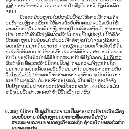
ແທ້
! ພຣະເຈົ້າຈະຕ້ອງເຮັດເພື່ອທ່ານໃນສິ່ງທີ່ພຣະອົງຊົງເຮັດເພື່ອ
ຈອນ!
ນັກເທດສ່ວນຫຼາຍໃນປະຈຸບັນນີ້ຈະໃຫ້ລາວເວົ້າຕາມຄໍາ
ອະທິຖານ,ຫຼັງຈາກນັ້ນກໍ ໃຫ້ລາວຮັບບັບຕິດສະມາ-ແລ້ວເຮັດໃຫ້
ລາວເປັນໜື່ງໃນລ້ານຄົນທີ່ຫຼົງຫາຍຢູ່ໃນຄຣິສຕະຈັກ ທັງຫຼາຍຂອງ
ເຮົາ! ເຫດຜົນອັນທີ່ໜື່ງທີ່ພວກເຮົາບໍ່ມີການຟື້ນຟູປະຈຸບັນນີ້ກໍຄືວ່າ
ນັກເທດ ຫຼາຍຄົນບໍ່ຍອມໃຫ້ພຣະເຈົ້າທໍາງານໃນໃຈຂອງຄົນບາບ,
ພວກເຂົາກະຊາກຄົນບາບໄປ ຈາກວຽກຂອງພຣະເຈົ້າແລ້ວໃຫ້ຄົນ
ບໍ່ເຊື່ອບັບຕິດສະມາ! ຂ້າພະເຈົ້າເຊື່ອວ່າພິທີບັບຕິດສະ ມາເກືອບທຸກ
ອັນໃນປະຈຸບັນນີ້ແມ່ນພິທີບັບຕິດສະມາຄົນທີ່ຍັງບໍ່ລອດ,
ນັ້ນຄືເຫດ
ຜົນທໍາອິດ ທີ່ພວກເຮົາບໍ່ມີການຟື້ນຟູ!
ຕາມຄວາມຈິງທຸກຄົນຖືກ
ປະກາດວ່າລອດແລ້ວແລະບັບຕິດສະ ມາໂດຍປາສະຈາກການກັບ
ໃຈໃໝ່ທີ່ແທ້ຈິງ!
ຂ້າພະເຈົ້າຂໍສາລະພາບວ່າຕົນເອງເຄີຍເຮັດ ບາບ
ແບບນັ້ນມາແລ້ວ, ຂໍພຣະເຈົ້າອະໄພແດ່, ເປັນຫຍັງພຣະເຈົ້າຈື່ງ
ຢັບຢັ້ງການຟື້ນຟູ ຈາກພວກເຮົາເປັນເວລາກວ່າ 140 ປີລະ? ແມ່ນ
ຫຍັງເປັນອີກສາເຫດລະ? ຍັງມີອີກ
ໜື່ງ
ເຫດຜົນ!
II. ສອງ ບໍ່ມີການຟື້ນຟູເປັນເວລາ 140 ປີເພາະພວກເຮົາໄປເນັ້ນເລຶ່ອງ
ພຣະວິນຍານ ບໍລິສຸດຫຼາຍກວ່າການທີ່ພວກຄຣິສຕຽນ
ສາລະພາບຄວາມບາບຂອງເຂົາແລະຖືກ ຊໍາລະໂດຍພຣະໂລຫິດ
ຂອງພຣະເຢຊູ.