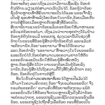
ຂ້ອຍຈະຕ້ອງ ລອດ!ເຖິງແມ່ນວ່າມີການເຊື້ອເຊີນ ຂ້ອຍກໍ
ຍັງຕໍ່ຕ້ານ,ພຽງແຕ່ບໍ່ສາມາດເຮັດມັນໄດ້, ຂ້ອຍຮູ້ວ່າຂ້ອຍ
ຊົ່ວຮ້າຍຫຼາຍເທົ່າທີ່ຄົນບາບຈະເປັນໄດ້ແລະ ພຣະເຈົ້າຊົງ
ເປັນຜູ້ ຊອບທໍາທີ່ຈະລົງໂທດຂ້ອຍໃນນາຮົກ,ຂ້ອຍເມື່ອຍກັບ
ການຕໍ່ສູ້ຂ້ອຍເມື່ອຍຫຼາຍກັບທຸກສິ່ງທີ່ຂ້ອຍເປັນ,
ສິດຍາພິບານແນະນໍາຂ້ອຍແລ້ວບອກຂ້ອຍໃຫ້ມາຫາພຣະ
ຄຣິດແຕ່ຂ້ອຍກະບໍ່ມາ, ເຖິງແມ່ນວ່າບາບທຸກຢ່າງໂນ້ມນ້າວ
ຂ້ອຍໆກໍຍັງບໍ່ຍອມມີ ພຣະເຢຊູ, ຊ່ວງເວລານີ້ເປັນຊ່ວງທີ່
ຮ້າຍໃນຂະນະທີ່ຂ້ອຍຮູ້ສຶກວ່າຖ້າຂ້ອຍຍັງບໍ່ ລອດແລ້ວກໍ
ຈະຕົກນາຮົກ,ຂ້ອຍ“ພະຍາຍາມ”ທີ່ຈະໄດ້ຮັບຄວາມ
ລອດ,ຂ້ອຍກໍາລັງ “ພະຍາຍາມ”ທີ່ຈະວາງໃນໃນພຣະຄຣິດ
ແລະເຮັດບໍ່ໄດ້,ຂ້ອຍບໍ່ສາມາດມອບຄວາມຢາກໃຫ້ກັບ
ພຣະຄຣິດແລະມັນເຮັດໃຫ້ຂ້ອຍຮູ້ສຶກໝົດຫວັງ
ຫຼາຍ,ຂ້ອຍຮູ້ສຶກໄດ້ວ່າ ບາບຂອງຂ້ອຍມັນຍູ້ຂ້ອຍລົງ
ນາຮົກ,ຂ້ອນຮູ້ສຶກໄດ້ເຖິງຄວາມດື້ດຶງທີ່ບັງຄັບນໍ້າຕາ ຂອງ
ຂ້ອຍ, ຂ້ອຍຕິດຢູ່ໃນການຕໍ່ສູ້ນີ້.
ທັນໃດນັ້ນຄໍາເທດສະໜາທີ່ເທດໄດ້ຫຼາຍປີແລ້ວໄດ້
ເຂົ້າມາໃນຄວາມຄິດຂອງ ຂ້ອຍ“ຈົ່ງຍອມຕໍ່ພຣະຄຣິດ! ຈົ່ງ
ຍອມຕໍ່ພຣະຄຣິດ” ຄວາມຄິດທີ່ຂ້ອຍຈະຕ້ອງຍອມ ແພ້ຕໍ່
ພຣະຄຣິດເຮັດໃຫ້ຂ້ອຍເຈັບປວດຫຼາຍເຊິ່ງເບິ່ງຄືວ່າຂ້ອຍ
ຈະບໍ່ຍອມງ່າຍໆ, ພຣະເຢຊູຊົງມອບຊີວິດຂອງພຣະອົງເພື່ອ
ຂ້ອຍ, ພຣະເຢຊູຊົງໄປຖືກຄຶງເພື່ອຂ້ອຍ ຕອນທີ່ຂ້ອຍເປັນ