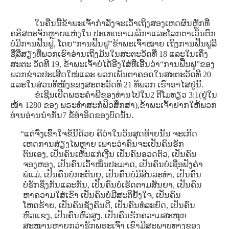
ໃນຄືນນີ້ຂ້າພະເຈົ້າກໍາລັງຈະເວົ້າເຖິງສອງເຫດຜົນຫຼັກທີ່
ຄຣິສຕະຈັກຫຼາຍແຫ່ງໃນ ປະເທດອາເມລິກາແລະໂລກຕາເວັນຕົກ
ບໍ່ມີການຟື້ນຟູ, ໂດຍ“ການຟື້ນຟູ”ຂ້າພະເຈົ້າໝາຍ ເຖິງການຟື້ນຟູລື
ຊື່ລືສຽງທີ່ພວກເຮົາອ່ານເຖິງມັນໃນສະຕະວັດທີ່ 18 ແລະໃນເຄິ່ງ
ສະຕະ ວັດທີ 19, ຂ້າພະເຈົ້າບໍ່ໄດ້ອີງໃສ່ທີ່ເອີ້ນວ່າ“ການຟື້ນຟູ”ຂອງ
ພວກຂ່າວປະເສີດໃໝ່ແລະ ພວກເພັນຕາຄອດໃນສະຕະວັດທີ 20
ແລະໃນສ່ວນທີ່ໜື່ງຂອງສະຕະວັດທີ 21 ທີ່ພວກ ເຮົາອາໄສຢູ່ນີ້.
ຂໍເຊີນເປີດພຣະຄໍາພີຂອງທ່ານໄປໃນ2 ຕີໂມທຽວ 3:1(ຢູ່ໃນ
ໜ້າ 1280 ຂອງ ພຣະທໍາສະກໍຟິວສຶກສາ),ຂ້າພະເຈົ້າຢາກໃຫ້ພວກ
ທ່ານອ່ານນໍາກັນ7 ຂໍ້ທໍາອິດຂອງບົດນັ້ນ.
“ແຕ່ຈົ່ງເຂົ້າໃຈຂໍ້ນີ້ດ້ວຍ ຄືວ່າໃນວັນສຸດທ້າຍນັ້ນ ຈະເກີດ
ເຫດການສ່ຽງໄພຫຼາຍ ເພາະວ່າຄົນຈະເປັນຄົນຮັກ
ຕົນເອງ, ເປັນຄົນເຫັນແກ່ເງີນ ເປັນຄົນອວດຕົວ, ເປັນຄົນ
ຈອງຫອງ, ເປັນຄົນເວົ້າໝິ່ນປະມາດ, ເປັນຄົນບໍ່ເຊື່ອຟັງຄຳ
ພໍ່ແມ່, ເປັນຄົນບໍ່ກະຕັນຍູ, ເປັນຄົນບໍ່ມີສິນລະທຳ, ເປັນຄົນ
ບໍ່ຮັກຊຶ່ງກັນແລະກັນ, ເປັນຄົນບໍ່ເຮັດຕາມສັນຍາ, ເປັນຄົນ
ຫາຄວາມໃສ່ເຂົາ ເປັນຄົນບໍ່ມີສະຕິຢັ້ງໃຈ, ເປັນຄົນ
ໂຫດຮ້າຍ, ເປັນຄົນຊັງຄົນດີ, ເປັນຄົນທໍລະຍົດ, ເປັນຄົນ
ຫົວແຂງ, ເປັນຄົນຫົວສູງ, ເປັນຄົນຮັກຄວາມສະໜຸກ
ສະໜານຫຼາຍກວ່າຮັກພຣະເຈົ້າ ເຂົາມີສະພາບທາງຂອງ