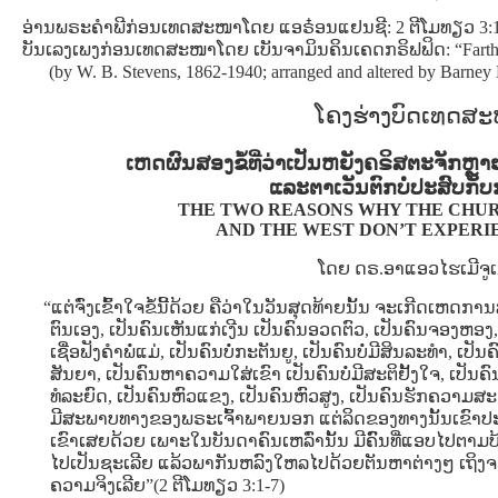
ອ່ານພຣະຄໍາພີກ່ອນເທດສະໜາໂດຍ ແອຣ໋ອນແຢນຊີ: 2 ຕີໂມທຽວ 3:1
ບັນເລງເພງກ່ອນເທດສະໜາໂດຍ ເບັນຈາມິນຄິນເຄດກຣິຟຟິດ: “Farth
(by W. B. Stevens, 1862-1940; arranged and altered by Barney 
ໂຄງຮ່າງບົດເທດສ
ເຫດຜົນສອງຂໍ້ທີ່ວ່າເປັນຫຍັງຄຣິສຕະຈັກຫ
ແລະຕາເວັນຕົກບໍ່ປະສົບກັບ
THE TWO REASONS WHY THE CHUR
AND THE WEST DON’T EXPERI
ໂດຍ ດຣ.ອາແອວໄຮເມີຈູ
“ແຕ່ຈົ່ງເຂົ້າໃຈຂໍ້ນີ້ດ້ວຍ ຄືວ່າໃນວັນສຸດທ້າຍນັ້ນ ຈະເກີດເຫດ
ຕົນເອງ, ເປັນຄົນເຫັນແກ່ເງີນ ເປັນຄົນອວດຕົວ, ເປັນຄົນຈອງຫອງ, 
ເຊື່ອຟັງຄຳພໍ່ແມ່, ເປັນຄົນບໍ່ກະຕັນຍູ, ເປັນຄົນບໍ່ມີສິນລະທຳ, ເປັນ
ສັນຍາ, ເປັນຄົນຫາຄວາມໃສ່ເຂົາ ເປັນຄົນບໍ່ມີສະຕິຢັ້ງໃຈ, ເປັນຄົ
ທໍລະຍົດ, ເປັນຄົນຫົວແຂງ, ເປັນຄົນຫົວສູງ, ເປັນຄົນຮັກຄວາມ
ມີສະພາບທາງຂອງພຣະເຈົ້າພາຍນອກ ແຕ່ລິດຂອງທາງນັ້ນເຂົາປະຕິ
ເຂົາເສຍດ້ວຍ ເພາະໃນບັນດາຄົນເຫລົ່ານັ້ນ ມີຄົົນທີ່ແອບໄປຕາມ
ໄປເປັນຊະເລີຍ ແລ້ວພາກັນຫລົງໃຫລໄປດ້ວຍຕັນຫາຕ່າງໆ ເຖິງຈະຮ
ຄວາມຈິງເລີຍ”(2 ຕີໂມທຽວ 3:1-7)