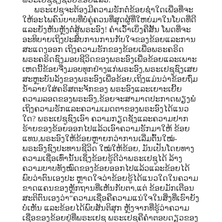
ພຣະເຢຊູຈະຕ້ອງມີຄວາມຮັກຕໍ່ຂ້ອຍຊໍາໃດເພື່ອທີ່ຈະ
ໃຫ້ອະໄພຄົນບາບທີ່ບໍ່ຄູ່ຄວນທີ່ສຸດຜູ້ທີ່ໃຫຍ່ມາໃນໂບດທີ່ດີ
ແລະຍັງຫັນຫຼັງຕໍ່ສູ້ພຣະອົງ! ຄໍາເວົ້າເບິ່ງຄືສັ້ນ ໂພດທີ່ຈະ
ອະທິບາຍເຖິງປະສົບການການກັບໃຈຂອງຂ້ອຍແລະການ
ສະແດງອອກ ເຖິງຄວາມຮັກຂອງຂ້ອຍເພື່ອພຣະຄຣິດ
ພຣະຄຣິດຊົງມອບຊີວິດຂອງພຣະອົງເພື່ອຂ້ອຍແລະເພາະ
ເຫດນີ້ຂ້ອຍຈື່ງມອບທຸກຢ່າງແກ່ພຣະອົງ,ພຣະເຢຊູຊົງເສຍ
ສະຫຼະບັນລັງຂອງພຣະອົງເພື່ອຂ້ອຍ,ເຖິງແມ່ນວ່າຂ້ອຍຖົ່ມ
ນໍ້າລາຍໃສ່ຄຣິສຕະຈັກຂອງ ພຣະອົງແລະເຍາະເຍີ້ຍ
ຄວາມລອດຂອງພຣະອົງ,ຂ້ອຍຈະສາມາດປະກາດພຽງພໍ
ເຖິງຄວາມຮັກແລະຄວາມເມດຕາຂອງພຣະອົງໄດ້ແນວ
ໃດ? ພຣະເຢຊູຊົງເອົາ ຄວາມກຽດຊັງແລະຄວາມຢາກ
ຮ້າຍຂອງຂ້ອຍອອກໄປແລ້ວເອົາຄວາມຮັກມາໃຫ້ ຂ້ອຍ
ແທນ,ພຣະອົງໃຫ້ຂ້ອຍຫຼາຍກວ່າການເລີ່ມຕົ້ນໃໝ່-
ພຣະອົງຊົງປະທານຊີວິດ ໃໝ່ໃຫ້ຂ້ອຍ, ມັນເປັນໂດຍທາງ
ຄວາມເຊື່ອເທົ່ານັ້ນເຊິ່ງຂ້ອຍຮູ້ດີວ່າພຣະເຢຊູໄດ້ ລ້າງ
ຄວາມບາບທັງໝົດຂອງຂ້ອຍອອກໄປແລ້ວແລະຂ້ອຍໄດ້
ພົບວ່າຕົນເອງປະ ຫຼາດໃຈວ່າຂ້ອຍຮູ້ໄດ້ແນວໃດໃນຄວາມ
ຂາດແຄນຂອງຫຼັກຖານທີ່ເຫັນກັບຕາ,ແຕ່ ຂ້ອຍມັກເຕືອນ
ສະຕິຕົນເອງວ່າ“ຄວາມເຊື່ອຄືຄວາມແນ່ໃຈໃນສິ່ງທີ່ເຮົາຍັງ
ບໍ່ເຫັນ ແລະຂ້ອຍໄດ້ພົບສັນຕິສຸກ ຫຼັງຈາກທີ່ຮູ້ວ່າຄວາມ
ເຊື່ອຂອງຂ້ອຍຢູ່ທີ່ພຣະເຢຊູ ພຣະເຢຊູຄືຄໍາຕອບດຽວຂອງ