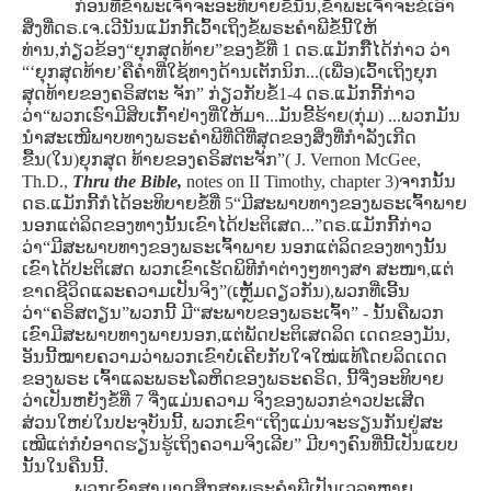
ກ່ອນທີ່ຂ້າພະເຈົ້າຈະອະທິບາຍຂໍ້ນັ້ນ,ຂ້າພະເຈົ້າຈະຂໍເອົາ
ສິ່ງທີ່ດຣ.ເຈ.ເວີນັນແມັກກີ້ເວົ້າເຖິງຂໍ້ພຣະຄໍາພີຂໍ້ນີ້ໃຫ້
ທ່ານ,ກ່ຽວຂ້ອງ“ຍຸກສຸດທ້າຍ”ຂອງຂໍ້ທີ່ 1 ດຣ.ແມັກກີ໊ໄດ້ກ່າວ ວ່າ
“‘ຍຸກສຸດທ້າຍ’ຄືຄໍາທີ່ໃຊ້ທາງດ້ານເຕັກນິກ...(ເພື່ອ)ເວົ້າເຖິງຍຸກ
ສຸດທ້າຍຂອງຄຣິສຕະ ຈັກ” ກ່ຽວກັບຂໍ້1-4 ດຣ.ແມັກກີ້ກ່າວ
ວ່າ“ພວກເຮົາມີສິບເກົ້າຢ່າງທີ່ໃຫ້ມາ...ມັນຂີ້ຮ້າຍ(ກຸ່ມ) ...ພວກມັນ
ນໍາສະເໜີພາບທາງພຣະຄໍາພີທີ່ດີທີ່ສຸດຂອງສິ່ງທີ່ກໍາລັງເກີດ
ຂື້ນ(ໃນ)ຍຸກສຸດ ທ້າຍຂອງຄຣິສຕະຈັກ”( J. Vernon McGee,
Th.D.,
Thru the Bible,
notes on II Timothy, chapter 3)ຈາກນັ້ນ
ດຣ.ແມັກກີ້ກໍໄດ້ອະທິບາຍຂໍ້ທີ່ 5“ມີສະພາບທາງຂອງພຣະເຈົ້າພາຍ
ນອກແຕ່ລິດຂອງທາງນັ້ນເຂົາໄດ້ປະຕິເສດ...”ດຣ.ແມັກກີ້ກ່າວ
ວ່າ“ມີສະພາບທາງຂອງພຣະເຈົ້າພາຍ ນອກແຕ່ລິດຂອງທາງນັ້ນ
ເຂົາໄດ້ປະຕິເສດ ພວກເຂົາເຮັດພິທີກໍາຕ່າງໆທາງສາ ສະໜາ,ແຕ່
ຂາດຊີວິດແລະຄວາມເປັນຈິງ”(ເຫຼັ້ມດຽວກັນ),ພວກທີ່ເອີ້ນ
ວ່າ“ຄຣິສຕຽນ”ພວກນີ້ ມີ“ສະພາບຂອງພຣະເຈົ້າ” - ນັ້ນຄືພວກ
ເຂົາມີສະພາບທາງພາຍນອກ,ແຕ່ພັດປະຕິເສດລິດ ເດດຂອງມັນ,
ອັນນີ້ໝາຍຄວາມວ່າພວກເຂົາບໍ່ເຄີຍກັບໃຈໃໝ່ແທ້ໂດຍລິດເດດ
ຂອງພຣະ ເຈົ້າແລະພຣະໂລຫິດຂອງພຣະຄຣິດ, ນີ້ຈື່ງອະທິບາຍ
ວ່າເປັນຫຍັງຂໍ້ທີ່ 7 ຈື່ງແມ່ນຄວາມ ຈິງຂອງພວກຂ່າວປະເສີດ
ສ່ວນໃຫຍ່ໃນປະຈຸບັນນີ້, ພວກເຂົາ“ເຖິງແມ່ນຈະຮຽນກັນຢູ່ສະ
ເໝີແຕ່ກໍບໍ່ອາດຮຽນຮູ້ເຖິງຄວາມຈິງເລີຍ” ມີບາງຄົນທີ່ນີ້ເປັນແບບ
ນັ້ນໃນຄືນນີ້.
ພວກເຂົາສາມາດສຶກສາພຣະຄໍາພີເປັນເວລາຫຼາຍ