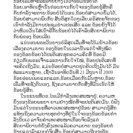
ຂ້ອຍເລີ່ມທີ່ຈະລະລາຍຢ່າງໄວວາອ້ອມຮອບໂຕ
ຂ້ອຍ,ອາທິດເຫຼົ່ານັ້ນກ່ອນການກັບໃຈຂອງຂ້ອຍຮູ້ສຶກຄື
ກັບກໍາລັງຈະຕາຍ:ຂ້ອຍບໍ່ໄດ້ນອນ,ຂ້ອຍບໍ່ສາມາດຍິ້ມໄດ້,
ຂ້ອຍບໍ່ສາມາດພົບກັບ ສັນຕິສຸກໃດໆເລີຍ,ຄຣິສຕະຈັກຂອງ
ເຮົາກໍາລັງມີການປະຊຸມຂ່າວປະເສີດ ແລະ ຂ້ອຍຍັງຈື່ໄດ້
ວ່າຫົວຂວັນໃສ່ເຂົາຄືກັບຂ້ອຍບໍ່ໄດ້ເຄົາລົບສິດຍາພິບານ
ກັບພໍ່ຂອງ ຂ້ອຍເລີຍ.
ແນ່ນອນພຣະວິນຍານບໍລິສຸດເລີ່ມທີ່ຈະໂນ້ມນ້າວຂ້ອຍ
ເລື່ອງຄວາມບາບ ຂອງຂ້ອຍໃນເວລານັ້ນແຕ່ໃຈທັງໝົດ
ຂອງຂ້ອຍຂ້ອຍໄດ້ປະຕິເສດທຸກຄວາມຄິດທີ່ ຂ້ອຍມີ
ກ່ຽວກັບພຣະເຈົ້າແລະການກັບໃຈໃໝ່, ຂ້ອຍປະຕິເສດທີ່
ຈະຄິດເຖິງມັນ, ແມ່ນຂ້ອຍບໍ່ສາມາດຢຸດຄິດເຖິງມັນໄດ້ ມັນ
ທໍລະມານຫຼາຍ, ເຊົ້າວັນອາທິດວັນທີ 21 ມີຖຸນາ ປີ 2009
ຂ້ອຍອ່ອນເພຍແອກແລກ,ຂ້ອຍເມື່ອຍກັບມັນຫຼາຍ,ຂ້ອຍ
ເລີ່ມທີ່ຈະຊັງຕົນເອງ, ຊັງຄວາມບາບກັບສິ່ງທີ່ມັນເຮັດໃຫ້
ຂ້ອຍຮູ້ສຶກ.
ໃນຂະນະທີ່ດຣ.ໄຮເມີກໍາລັງເທດສະໜາຢູ່, ຄວາມຫ
ຍິ່ງຂອງຂ້ອຍພະຍາ ຍາມຢ່າງໜັກທີ່ຈະປະຕິເສດມັນ, ບໍ່ຟັງ
ມັນແຕ່ໃນຂະນະທີ່ລາວເທດສະໜາຢູ່ຂ້ອຍ ສາມາດຮູ້ສຶກ
ແທ້ໆເຖິງຄວາມບາບທຸກຢ່າງທີ່ຢູ່ໃນໃຈຂອງຂ້ອຍຂ້ອຍກໍາ
ລັງນັບເວ ລາຈົນຄໍາເທດສະໜາເກືອບຈົບລົງແຕ່
ສິດຍາພິບານກໍຍັງຄົງເທດແລ້ວຄວາມບາບ ຂອງຂ້ອຍກໍ
ຮ້າຍແຮງລົງແບບບໍ່ຈົບສີ້ນ,ຂ້ອຍບໍ່ສາມາດຖີບປະຕັກ,