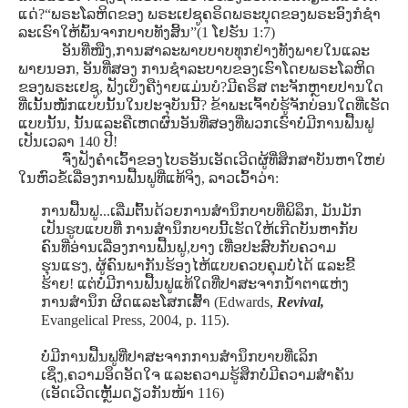
ແດ່?“ພຣະໂລຫິດຂອງ ພຣະເຢຊູຄຣິດພຣະບຸດຂອງພຣະອົງກໍຊໍາ
ລະເຮົາໃຫ້ພົ້ນຈາກບາບທັງສິ້ນ”(1 ໂຢຮັນ 1:7)
ອັນທີ່ໜືງ,ການສາລະພາບບາບທຸກຢ່າງທັງພາຍໃນແລະ
ພາຍນອກ, ອັນທີ່ສອງ ການຊໍາລະບາບຂອງເຮົາໂດຍພຣະໂລຫິດ
ຂອງພຣະເຢຊູ, ຟັງເບິ່ງຄືງ່າຍແມ່ນບໍ?ມີຄຣິສ ຕະຈັກຫຼາຍປານໃດ
ທີ່ເນັ້ນໜັກແບບນັ້ນໃນປະຈຸບັນນີ້? ຂ້າພະເຈົ້າບໍ່ຮູ້ຈັກບ່ອນໃດທີ່ເຮັດ
ແບບນັ້ນ, ນັ້ນແລະຄືເຫດຜົນອັນທີ່ສອງທີ່ພວກເຮົາບໍ່ມີການຟື້ນຟູ
ເປັນເວລາ 140 ປີ!
ຈົ່ງຟັງຄໍາເວົ້າຂອງໄບຣອັນເອັດເວີດຜູ້ທີ່ສຶກສາບັນຫາໃຫຍ່
ໃນຫົວຂໍ້ເລື່ອງການຟື້ນຟູທີ່ແທ້ຈິງ, ລາວເວົ້າວ່າ:
ການຟື້ນຟູ...ເລີ່ມຕົ້ນດ້ວຍການສໍານຶກບາບທີ່ພິລຶກ, ມັນມັກ
ເປັນຮູບແບບທີ່ ການສໍານຶກບາບນີ້ເຮັດໃຫ້ເກີດບັນຫາກັບ
ຄົນທີ່ອ່ານເລື່ອງການຟື້ນຟູ,ບາງ ເທື່ອປະສົບກັບຄວາມ
ຮຸນແຮງ, ຜູ້ຄົນພາກັນຮ້ອງໄຫ້ແບບຄວບຄຸມບໍ່ໄດ້ ແລະຂີ້
ຮ້າຍ! ແຕ່ບໍ່ມີການຟື້ນຟູແທ້ໃດທີ່ປາສະຈາກນໍ້າຕາແຫ່ງ
ການສໍານຶກ ຜິດແລະໂສກເສົ້າ (Edwards,
Revival,
Evangelical Press, 2004, p. 115).
ບໍ່ມີການຟື້ນຟູທີ່ປາສະຈາກການສໍານຶກບາບທີ່ເລິກ
ເຊິ່ງ,ຄວາມອຶດອັດໃຈ ແລະຄວາມຮູ້ສຶກບໍ່ມີຄວາມສໍາຄັນ
(ເອັດເວີດເຫຼັ້ມດຽວກັນໜ້າ 116)