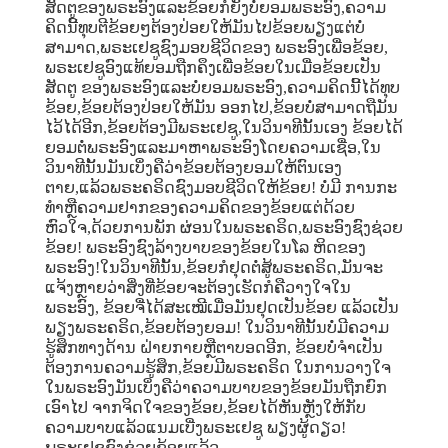
ສັດຕູຂອງພຣະອົງແລະຂ້ອຍກໍຍັງບໍ່ຍອມພຣະອົງ,ຄວາມ
ຄິດນີ້ທຸບຕີຂ້ອຍໆຕ້ອງປ່ອຍໃຫ້ມັນໄປຂ້ອຍພຽງແຕ່ບໍ່
ສາມາດ,ພຣະເຢຊູຊົງມອບຊີວິດຂອງ ພຣະອົງເພື່ອຂ້ອຍ,
ພຣະເຢຊູອົງແທ້ຍອມຖືກຄຶງເພື່ອຂ້ອຍໃນເມື່ອຂ້ອຍເປັນ
ສັດຕູ ຂອງພຣະອົງແລະບໍ່ຍອມພຣະອົງ,ຄວາມຄິດນີ້ໄດ້ທຸບ
ຂ້ອຍ,ຂ້ອຍຕ້ອງປ່ອຍໃຫ້ມັນ ອອກໄປ,ຂ້ອຍບໍ່ສາມາດຖືມັນ
ໄວ້ໄດ້ອີກ,ຂ້ອຍຕ້ອງມີພຣະເຢຊູ,ໃນວິນາທີນັ້ນເອງ ຂ້ອຍໄດ້
ຍອມຕໍ່ພຣະອົງແລະມາຫາພຣະອົງໂດຍຄວາມເຊື່ອ,ໃນ
ວິນາທີນັ້ນມັນເບິ່ງຄືວ່າຂ້ອຍຕ້ອງຍອມໃຫ້ຕົນເອງ
ຕາຍ,ແລ້ວພຣະຄຣິດຊົງມອບຊີວິດໃຫ້ຂ້ອຍ! ບໍ່ມີ ການກະ
ທໍາຫຼືຄວາມຢາກຂອງຄວາມຄິດຂອງຂ້ອຍແຕ່ດ້ວຍ
ຫົວໃຈ,ດ້ວຍການພັກ ຜ່ອນໃນພຣະຄຣິດ,ພຣະອົງຊົງຊ່ວຍ
ຂ້ອຍ! ພຣະອົງຊົງລ້າງບາບຂອງຂ້ອຍໃນໂລ ຫິດຂອງ
ພຣະອົງ!ໃນວິນາທີນັ້ນ,ຂ້ອຍກໍຢຸດຕໍ່ສູ້ພຣະຄຣິດ,ມັນຈະ
ແຈ້ງຫຼາຍວ່າສິ່ງທີ່ຂ້ອຍຈະຕ້ອງເຮັດກໍຄືວາງໃຈໃນ
ພຣະອົງ, ຂ້ອຍຈື່ໄດ້ສະເໝີເມື່ອມັນຢຸດເປັນຂ້ອຍ ແລ້ວເປັນ
ພຽງພຣະຄຣິດ,ຂ້ອຍຕ້ອງຍອມ! ໃນວິນາທີນັ້ນບໍ່ມີຄວາມ
ຮູ້ສຶກທາງດ້ານ ຝ່າຍກາຍຫຼືຕາບອດອີກ, ຂ້ອຍບໍ່ຈໍາເປັນ
ຕ້ອງການຄວາມຮູ້ສຶກ,ຂ້ອຍມີພຣະຄຣິດ ໃນການວາງໃຈ
ໃນພຣະອົງມັນເບິ່ງຄືວ່າຄວາມບາບຂອງຂ້ອຍມັນຖືກຍົກ
ເອົາໄປ ຈາກຈິດໃຈຂອງຂ້ອຍ,ຂ້ອຍໄດ້ຫັນຫຼັງໃຫ້ກັບ
ຄວາມບາບແລ້ວແນມເບີ່ງພຣະເຢຊູ ພຽງຜູ້ດຽວ!
ພຣະເຢຊູຊົງຊ່ວຍຂ້ອຍແລ້ວ.