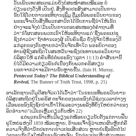
ວັນເພັນເທດສະເຕແມ່ນຍັງບໍ່ສະໝໍ່າສະເໝີແລະ ບໍ່
ປ່ຽນແປງດັ່ງທີ່ ເປັນຢູ່, ສິ່ງທີ່ຈຸດປະສົງສາມາດເປັນການ
ຮັບໃຊ້ໂດຍການອະທິຖານ
ເພີ່ມ
ຕື່ມ
ເພື່ອພຣະວິນຍານຂອງ
ພຣະເຈົ້າເປັນສິ່ງທີ່ພວກສາວົກໄດ້ຮັບການຊີ້ນໍາໃຫ້ເຮັດ
ຢ່າງຈະແຈ້ງບໍ?ມັນເປັນການຕອບສະໜອງຕໍ່ຄໍາຖາມທີ່
ວ່າ“ຂໍໂຜດສອນພວກເຮົາໃຫ້ອະທິຖານແດ່’ຊື່ງພຣະເຢຊູ
ຊົງກ່າວວ່າ“ ຖ້າທ່ານເອງຜູ້ ເປັນຄົນຊົ່ວ ຍັງຮູ້ຈັກໃຫ້ຂອງດີ
ແກ່ລູກຂອງຕົນຫຼາຍກວ່ານັ້ນຈັກເທົ່າໃດ ພຣະບິດາຂອງ
ທ່ານຜູ້ຊົງສະຖິດໃນສະຫວັນຈະຊົງປະທານພຣະວິນຍານ
ບໍລິສຸດໃຫ້ ແກ່ຄົນທີ່ຂໍຕໍ່ພຣະອົງ”(ລູກາ 11:13) ຄໍາສັນຍານີ້
ບໍ່ໄດ້ມີຄວາມກ່ຽວພັນຕໍ່ເນື່ອງກັບພວກຄຣິສຕຽນ
ນອກຈາກວ່າຈະມີການຮັບຫຼາຍຂື້ນ, (Iain H. Murray,
Pentecost Today? The Biblical Understanding of
Revival,
The Banner of Truth Trust, 1998, p. 21)
ອາເລັກຊານເດີມູດີສະຈັວດໄດ້ເວົ້າວ່າ“ໃນຂະນະທີ່ພຣະວິນຍານ
ບໍລິສຸດສະຖິດຢູ່ໃນຄຣິສ ຕະຈັກຂອງພຣະອົງກໍມີຊ່ວງເວລາຕ່າງໆ
ເມື່ອພຣະອົງຊົງຊັກນໍາເຂົ້າໃກ້ແລະວາງພະລັງທີ່ຍິ່ງໃຫຍ່ກວ່າຂອງ
ລິດອໍານາດ”(ເມີເຣເຫຼັ້ມດຽວກັນໜ້າ 22)
ແຕ່ພວກເຮົາເຫັນມີພຽງແຕ່ໜ້ອຍດຽວນັບຕັ້ງແຕ່ການຟື້ນ
ຟູໃຫຍ່ແຫ່ງປີ 1859 ໜ້ອຍຫຼາຍ, ຂ້າພະເຈົ້າຮູ້ວ່າເຫດຜົນຫຼັກກໍຄື
ຄວາມຈິງທີ່ວ່ານັກປະກາດຂ່າວປະເສີດສ່ວນ ຫຼາຍບໍ່ເຊື່ອອີກຕໍ່ໄປ
ວ່າການກັບໃຈໃໝ່ຄືການອັດສະຈັນ, ນັກຂ່າວປະເສີດສ່ວນຫຼາຍ