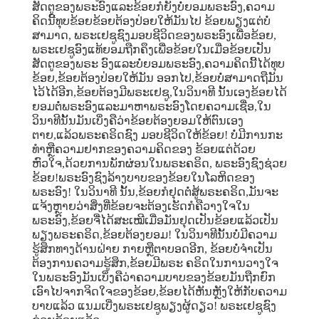
ສັດຕູຂອງພຣະອົງແລະຂ້ອຍກໍຍັງບໍ່ຍອມພຣະອົງ,ຄວາມ
ຄິດນີ້ທຸບຂ້ອຍຂ້ອຍຕ້ອງປ່ອຍໃຫ້ມັນໄປ ຂ້ອຍພຽງແຕ່ບໍ່
ສາມາດ, ພຣະເຢຊູຊົງມອບຊີວິດຂອງພຣະອົງເພື່ອຂ້ອຍ,
ພຣະເຢຊູອົງແທ້ຍອມຖືກຄຶງເພື່ອຂ້ອຍໃນເມື່ອຂ້ອຍເປັນ
ສັດຕູຂອງພຣະ ອົງແລະບໍ່ຍອມພຣະອົງ,ຄວາມຄິດນີ້ໄດ້ທຸບ
ຂ້ອຍ,ຂ້ອຍຕ້ອງປ່ອຍໃຫ້ມັນ ອອກໄປ,ຂ້ອຍບໍ່ສາມາດຖືມັນ
ໄວ້ໄດ້ອີກ,ຂ້ອຍຕ້ອງມີພຣະເຢຊູ,ໃນວິນາທີ ນັ້ນເອງຂ້ອຍໄດ້
ຍອມຕໍ່ພຣະອົງແລະມາຫາພຣະອົງໂດຍຄວາມເຊື່ອ,ໃນ
ວິນາທີນັ້ນມັນເບິ່ງຄືວ່າຂ້ອຍຕ້ອງຍອມໃຫ້ຕົນເອງ
ຕາຍ,ແລ້ວພຣະຄຣິດຊົງ ມອບຊີວິດໃຫ້ຂ້ອຍ! ບໍ່ມີການກະ
ທໍາຫຼືຄວາມຢາກຂອງຄວາມຄິດຂອງ ຂ້ອຍແຕ່ດ້ວຍ
ຫົວໃຈ,ດ້ວຍການພັກຜ່ອນໃນພຣະຄຣິດ, ພຣະອົງຊົງຊ່ວຍ
ຂ້ອຍ!ພຣະອົງຊົງລ້າງບາບຂອງຂ້ອຍໃນໂລຫິດຂອງ
ພຣະອົງ! ໃນວິນາທີ ນັ້ນ,ຂ້ອຍກໍຢຸດຕໍ່ສູ້ພຣະຄຣິດ,ມັນຈະ
ແຈ້ງຫຼາຍວ່າສິ່ງທີ່ຂ້ອຍຈະຕ້ອງເຮັດກໍຄືວາງໃຈໃນ
ພຣະອົງ,ຂ້ອຍຈື່ໄດ້ສະເໝີເມື່ອມັນຢຸດເປັນຂ້ອຍແລ້ວເປັນ
ພຽງພຣະຄຣິດ,ຂ້ອຍຕ້ອງຍອມ! ໃນວິນາທີນັ້ນບໍ່ມີຄວາມ
ຮູ້ສຶກທາງດ້ານຝ່າຍ ກາຍຫຼືຕາບອດອີກ, ຂ້ອຍບໍ່ຈໍາເປັນ
ຕ້ອງການຄວາມຮູ້ສຶກ,ຂ້ອຍມີພຣະ ຄຣິດໃນການວາງໃຈ
ໃນພຣະອົງມັນເບິ່ງຄືວ່າຄວາມບາບຂອງຂ້ອຍມັນຖືກຍົກ
ເອົາໄປຈາກຈິດໃຈຂອງຂ້ອຍ,ຂ້ອຍໄດ້ຫັນຫຼັງໃຫ້ກັບຄວາມ
ບາບແລ້ວ ແນມເບີ່ງພຣະເຢຊູພຽງຜູ້ດຽວ! ພຣະເຢຊູຊົງ