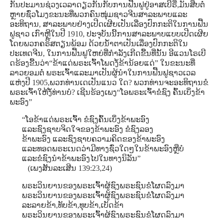
ກັນປະມານຊ່ວງເວລາດຽວກັນກັບການຟື້ນຟູຢູ່ອາສເບີຣີ່,ມັນສືບຕໍ່
ຫຼາຍຊົ່ວໂມງຂະນະທີ່ພວກຄົນໜຸ່ມຊາວຈີນສາລະພາບແລະ
ອະທິຖານ, ສາລະພາບຢ່າງເປີດເຜີຍເປັນເລື່ອງປົກກະຕິໃນການຟື້ນ
ຟູຊາວ ເກົາຫຼີໃນປີ 1910, ປະຈຸບັນນີ້ການສາລະພາບແບບເປີດເຜີຍ
ໂດຍພວກຄຣິສຕຽນພ້ອມ ດ້ວຍນໍ້າຕາເປັນເລື່ອງປົກກະຕິໃນ
ປະເທດຈີນ, ໃນການຟື້ນຟູໃຫຍ່ທີ່ກໍາລັງເກີດຂື້ນທີ່ນັ້ນ ອີແວນໂຣເບີ
ດຮ້ອງຂື້ນວ່າ“ຂ້າແດ່ພຣະເຈົ້າໂພດງໍ້ຂ້ານ້ອຍແດ່” ໃນຂະນະທີ່
ລາວຍອມຕໍ່ ພຣະເຈົ້າແລະມາເປັນຜູ້ນໍາໃນການຟື້ນຟູຊາວເວລ
ແຫ່ງປີ 1905,ພວກທ່ານເດເປັນແນວ ໃດ? ພວກທ່ານຈະອະທິຖານຂໍ
ພຣະເຈົ້າໃຫ້ງໍ້ທ່ານບໍ? ເຊີນຮ້ອງເພງ“ໂອພຣະເຈົ້າຂໍຊົງ ຄົ້ນເບິ່ງຂ້າ
ພະອົງ”
“ໂອຂ້າແດ່ພຣະເຈົ້າ ຂໍຊົງຄົ້ນເບິ່ງຂ້າພະອົງ
ແລະຊົງຊາບຈິດໃຈຂອງຂ້າພະອົງ ຂໍຊົງລອງ
ຂ້າພະອົງ ແລະຊົງຊາບຄວາມຄິດຂອງຂ້າພະອົງ
ແລະທອດພຣະເນດວ່າມີທາງຊົ່ວໃດໆໃນຂ້າພະອົງຫຼືບໍ
ແລະຂໍຊົງນໍາຂ້າພະອົງໄປໃນທາງນິລັນ”
(ເພງສັນລະເສີນ 139:23,24)
ພຣະວິນຍານຂອງພຣະເຈົ້າຜູ້ຊົງພຣະຊົນຂໍໂຜດລົງມາ
ພຣະວິນຍານຂອງພຣະເຈົ້າຜູ້ຊົງພຣະຊົນຂໍໂຜດລົງມາ
ລະລາຍຂ້າ,ທັບຂ້າ,ທຸບຂ້າ,ເບັດຂ້າ
ພຣະວິນຍານຂອງພຣະເຈົ້າຜູ້ຊົງພຣະຊົນຂໍໂຜດລົງມາ