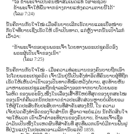
“ໂອ ຂ້າພະເຈົ້າເປັນຄົນໜ້າສົມເພດແທ້ ໃຜຈະຊ່ວຍ
ຂ້າພະເຈົ້າໃຫ້ພົ້ນຈາກຮ່າງກາຍແຫ່ງຄວາມຕາຍນີ້ໄດ້”
(ໂລມ 7:24)
ນັ້ນຄືການກັບໃຈໃໝ່-ເມື່ອຄົນບາບເລີກເຮັດບາບແລະເບື່ອໜ່າຍ
ກັບໃຈທີ່ບາບເຊີ່ງເຮັດໃຫ້ ເຂົາເປັນທາດ, ແຕ່ຫຼັງຈາກນັ້ນເປົາໂລກໍ
ເວົ້າວ່າ:
“ຂ້າພະເຈົ້າຂອບຄຸນພຣະເຈົ້າ ໂດຍທາງພຣະເຢຊູຄຣິດອົງ
ພຣະຜູ້ເປັນເຈົ້າຂອງເຮົາ”
(ໂລມ 7:25)
ນັ້ນຄືການກັບໃຈໃໝ່ - ເມື່ອຄວາມທໍລະມານຂອງຄົນບາບຖືກເອົາ
ໄປໂດຍພຣະເຢຊູຄຣິດ ເຈົ້າ!ມັນຢູ່ນີ້ເປັນຄັ້ງທໍາອິດທີ່ຄົນບາບຜູ້ທີ່ຖືກ
ເຮັດໃຫ້ເຫັນວ່າເຂົາເອງເປັນທາດທີ່ໝົດຫວັງຕໍ່ບາບ, ສຸດທ້າຍຫັນ
ມາຫາພຣະເຢຊູແລະຖືກຊໍາລະລ້າງອອກຈາກບາບໂດຍພຣະ
ໂລຫິດ ຂອງພຣະອົງ,ໜື່ງໃນເລື່ອງເສົ້າທີ່ໃຫຍ່ທີ່ສຸດຂອງຍຸກສະໄໝ
ຂອງເຮົາກໍຄືພວກນັກປະກາດຂ່າວປະເສີດສ່ວນຫຼາຍບໍ່ເຄີຍຍອມ
ໃຫ້ຜູ້ໃດປະສົບກັບປະສົບການທີ່ສໍາຄັນສອງຂໍ້ນີ້, ໃນ ຄວາມ
ເຈັບປວດຄັ້ງທໍາອິດຂອງຈິດສໍານຶກ ຫຼືອາດຈະບໍ່ແມ່ນ ນັກຕັດສິນໃຈ
ຈະໃຫ້ພວກ ເຂົາເວົ້າຄໍາອະທິຖານຂອງຄົນບາບ, ຂ້າພະເຈົ້າເຊື່ອ
ວ່າມັນເປັນໜື່ງໃນເຫດຜົນທີ່ສໍາຄັນທີ່ ສຸດທີ່ພວກເຮົາບໍ່ມີການຟື້ນຟູ
ທີ່ປ່ຽນແປງໃນປະເທດອາເມລິການັບແຕ່ປີ 1859.