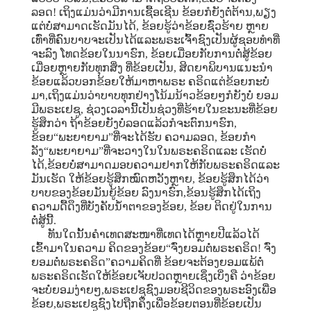
ລອດ! ເຖິງແມ່ນວ່າມີການເຊື້ອເຊີນ ຂ້ອຍກໍຍັງຕໍ່ຕ້ານ,ພຽງ
ແຕ່ບໍ່ສາມາດເຮັດມັນໄດ້, ຂ້ອຍຮູ້ວ່າຂ້ອຍຊົ່ວຮ້າຍ ຫຼາຍ
ເທົ່າທີ່ຄົນບາບຈະເປັນໄດ້ແລະພຣະເຈົ້າຊົງເປັນຜູ້ຊອບທໍາທີ່
ຈະລົງ ໂທດຂ້ອຍໃນນາຮົກ, ຂ້ອຍເມື່ອຍກັບການຕໍ່ສູ້ຂ້ອຍ
ເມື່ອຍຫຼາຍກັບທຸກສິ່ງ ທີ່ຂ້ອຍເປັນ, ສິດຍາພິບານແນະນໍາ
ຂ້ອຍແລ້ວບອກຂ້ອຍໃຫ້ມາຫາພຣະ ຄຣິດແຕ່ຂ້ອຍກະບໍ່
ມາ,ເຖິງແມ່ນວ່າບາບທຸກຢ່າງໂນ້ມນ້າວຂ້ອຍໆກໍຍັງບໍ່ ຍອມ
ມີພຣະເຢຊູ, ຊ່ວງເວລານີ້ເປັນຊ່ວງທີ່ຮ້າຍໃນຂະນະທີ່ຂ້ອຍ
ຮູ້ສຶກວ່າ ຖ້າຂ້ອຍຍັງບໍ່ລອດແລ້ວກໍຈະຕົກນາຮົກ,
ຂ້ອຍ“ພະຍາຍາມ”ທີ່ຈະໄດ້ຮັບ ຄວາມລອດ, ຂ້ອຍກໍາ
ລັງ“ພະຍາຍາມ”ທີ່ຈະວາງໃນໃນພຣະຄຣິດແລະ ເຮັດບໍ່
ໄດ້,ຂ້ອຍບໍ່ສາມາດມອບຄວາມຢາກໃຫ້ກັບພຣະຄຣິດແລະ
ມັນເຮັດ ໃຫ້ຂ້ອຍຮູ້ສຶກໝົດຫວັງຫຼາຍ, ຂ້ອຍຮູ້ສຶກໄດ້ວ່າ
ບາບຂອງຂ້ອຍມັນຍູ້ຂ້ອຍ ລົງນາຮົກ,ຂ້ອນຮູ້ສຶກໄດ້ເຖິງ
ຄວາມດື້ດຶງທີ່ບັງຄັບນໍ້າຕາຂອງຂ້ອຍ, ຂ້ອຍ ຕິດຢູ່ໃນການ
ຕໍ່ສູ້ນີ້.
ທັນໃດນັ້ນຄໍາເທດສະໜາທີ່ເທດໄດ້ຫຼາຍປີແລ້ວໄດ້
ເຂົ້າມາໃນຄວາມ ຄິດຂອງຂ້ອຍ“ຈົ່ງຍອມຕໍ່ພຣະຄຣິດ! ຈົ່ງ
ຍອມຕໍ່ພຣະຄຣິດ”ຄວາມຄິດທີ່ ຂ້ອຍຈະຕ້ອງຍອມແພ້ຕໍ່
ພຣະຄຣິດເຮັດໃຫ້ຂ້ອຍເຈັບປວດຫຼາຍເຊິ່ງເບິ່ງຄື ວ່າຂ້ອຍ
ຈະບໍ່ຍອມງ່າຍໆ,ພຣະເຢຊູຊົງມອບຊີວິດຂອງພຣະອົງເພື່ອ
ຂ້ອຍ,ພຣະເຢຊູຊົງໄປຖືກຄຶງເພື່ອຂ້ອຍຕອນທີ່ຂ້ອຍເປັນ