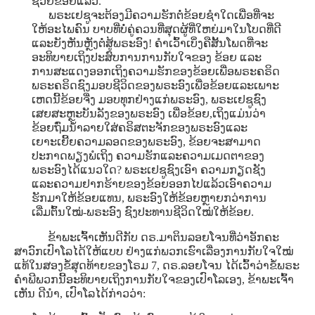
ຊ່ວຍຂ້ອຍແລ້ວ.
ພຣະເຢຊູຈະຕ້ອງມີຄວາມຮັກຕໍ່ຂ້ອຍຊໍາໃດເພື່ອທີ່ຈະ
ໃຫ້ອະໄພຄົນ ບາບທີ່ບໍ່ຄູ່ຄວນທີ່ສຸດຜູ້ທີ່ໃຫຍ່ມາໃນໂບດທີ່ດີ
ແລະຍັງຫັນຫຼັງຕໍ່ສູ້ພຣະອົງ! ຄໍາເວົ້າເບິ່ງຄືສັ້ນໂພດທີ່ຈະ
ອະທິບາຍເຖິງປະສົບການການກັບໃຈຂອງ ຂ້ອຍ ແລະ
ການສະແດງອອກເຖິງຄວາມຮັກຂອງຂ້ອຍເພື່ອພຣະຄຣິດ
ພຣະຄຣິດຊົງມອບຊີວິດຂອງພຣະອົງເພື່ອຂ້ອຍແລະເພາະ
ເຫດນີ້ຂ້ອຍຈື່ງ ມອບທຸກຢ່າງແກ່ພຣະອົງ, ພຣະເຢຊູຊົງ
ເສຍສະຫຼະບັນລັງຂອງພຣະອົງ ເພື່ອຂ້ອຍ,ເຖິງແມ່ນວ່າ
ຂ້ອຍຖົ່ມນໍ້າລາຍໃສ່ຄຣິສຕະຈັກຂອງພຣະອົງແລະ
ເຍາະເຍີ້ຍຄວາມລອດຂອງພຣະອົງ, ຂ້ອຍຈະສາມາດ
ປະກາດພຽງພໍເຖິງ ຄວາມຮັກແລະຄວາມເມດຕາຂອງ
ພຣະອົງໄດ້ແນວໃດ? ພຣະເຢຊູຊົງເອົາ ຄວາມກຽດຊັງ
ແລະຄວາມຢາກຮ້າຍຂອງຂ້ອຍອອກໄປແລ້ວເອົາຄວາມ
ຮັກມາໃຫ້ຂ້ອຍແທນ, ພຣະອົງໃຫ້ຂ້ອຍຫຼາຍກວ່າການ
ເລີ່ມຕົ້ນໃໝ່-ພຣະອົງ ຊົງປະທານຊີວິດໃໝ່ໃຫ້ຂ້ອຍ.
ຂ້າພະເຈົ້າເຫັນດີກັບ ດຣ.ມາຕິນລອຍໂຈນທີ່ວ່າອັກຄະ
ສາວົກເປົາໂລໄດ້ໃຫ້ແບບ ຢ່າງແກ່ພວກເຮົາເລື່ອງການກັບໃຈໃໝ່
ແທ້ໃນສອງຂໍ້ສຸດທ້າຍຂອງໂຣມ 7, ດຣ.ລອຍໂຈນ ໄດ້ເວົ້າວ່າຂໍ້ພຣະ
ຄໍາພີພວກນີ້ອະທິບາຍເຖິງການກັບໃຈຂອງເປົາໂລເອງ, ຂ້າພະເຈົ້າ
ເຫັນ ດີນໍາ, ເປົາໂລໄດ້ກ່າວວ່າ: