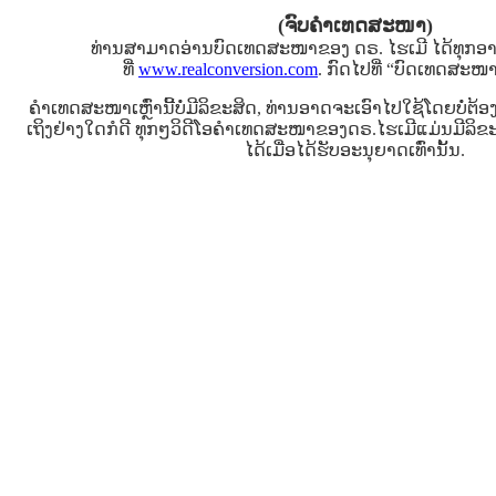
(ຈົບຄຳເທດສະໜາ)
ທ່ານສາມາດອ່ານບົດເທດສະໜາຂອງ ດຣ. ໄຮເມີ ໄດ້ທຸກອາທິ
ທີ່
www.realconversion.com
. ກົດໄປທີ່ “ບົດເທດສະ
ຄໍາເທດສະໜາເຫຼົ່ານີ້ບໍ່ມີລິຂະສິດ, ທ່ານອາດຈະເອົາໄປໃຊ້ໂດຍບໍ່ຕ
ເຖິງຢ່າງໃດກໍດີ ທຸກໆວິດີໂອຄໍາເທດສະໜາຂອງດຣ.ໄຮເມີແມ່ນມີລິ
ໄດ້ເມື່ອໄດ້ຮັບອະນຸຍາດເທົ່ານັ້ນ.