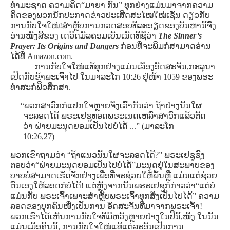
ທໍາມະຊາດ ຄວາມຄິດ“ມາຍາ ກົນ” ທຸກຢ່າງແມ່ນມາຈາກຄວາມ
ຄິດຂອງພວກນັກປະກາດຂ່າວປະເສີດສະໄໝໃໝ່ເຊັ່ນ ດຽວກັບ
ການກັບໃຈໃໝ່!ສໍາຫຼັບການກວດສອບທີ່ລະອຽດຂອງບັນຫານີ້ຈົ່ງ
ອ່ານໜັງສືຂອງ ເດວິດມັລຄອມເບັນເນັດທີ່ຊື່ວ່າ
The Sinner’s
Prayer: Its Origins and Dangers
ກ່ອນທີ່ຈະພິມກໍສາມາດອ່ານ
ໄດ້ທີ່ Amazon.com.
ການກັບໃຈໃໝ່ແທ້ທຸກຢ່າງແມ່ນເລື່ອງອັດສະຈັນ,ກະລຸນາ
ເປີດກັບຂ້າພະເຈົ້າໄປ ໃນມາລະໂກ 10:26 ຢູ່ໜ້າ 1059 ຂອງພຣະ
ທໍາສະກໍຟິວສຶກສາ.
“ພວກສາວົກກໍແປກໃຈຫຼາຍຈຶ່ງເວົ້າກັນວ່າ ຖ້າຢ່າງນັ້ນໃຜ
ຈະລອດໄດ້ ພຣະເຢຊູທອດພຣະເນດເຫລົ່າສາວົກແລ້ວຕັດ
ວ່າ ຝ່າຍມະນຸດຍອມເປັນໄປບໍ່ໄດ້ ...” (ມາລະໂກ
10:26,27)
ພວກເຂົາຖາມວ່າ “ຖ້າແນວນັ້ນໃຜຈະລອດໄດ້?” ພຣະເຢຊູຊົງ
ຕອບວ່າ“ຝ່າຍມະນຸດຍອມເປັນໄປບໍ່ໄດ້”ມະນຸດຢູ່ໃນສະພາບຂອງ
ບາບບໍ່ສາມາດເຮັດຈັກຢ່າງເພື່ອທີ່ຈະຊ່ວຍໃຫ້ພົ້ນຫຼື ແມ່ນແຕ່ຊ່ວຍ
ຕົນເອງໃຫ້ລອດກໍບໍ່ໄດ້! ແຕ່ຫຼັງຈາກນັ້ນພຣະເຢຊູກໍກ່າວວ່າ“ແຕ່ບໍ່
ແມ່ນກັບ ພຣະເຈົ້າເພາະສໍາຫຼັບພຣະເຈົ້າທຸກສິ່ງເປັນໄປໄດ້” ຄວາມ
ລອດຂອງບຸກຄົນໜື່ງເປັນການ ອັດສະຈັນທີ່ມາຈາກພຣະເຈົ້າ!
ພວກເຮົາໄດ້ເຫັນການກັບໃຈທີ່ມີຫວັງຫຼາຍຢ່າງໃນປີນີ້,ໜື່ງ ໃນນັ້ນ
ແມ່ນເມື່ອຄືນນີ້, ການກັບໃຈໃໝ່ແທ້ແຕ່ລະອັນເປັນການ