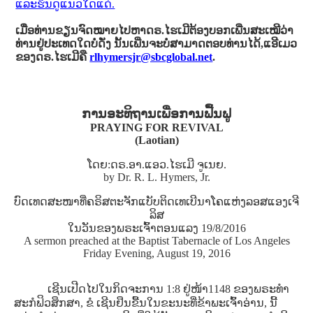
ແລະຮິນດູແນວໃດແດ່.
ເມື່ອທ່ານຂຽນຈົດໝາຍໄປຫາດຣ.ໄຮເມີຕ້ອງບອກເພີ່ນສະເໝີວ່າ
ທ່ານຢູ່ປະເທດໃດບໍ່ດັ່ງ ນັ້ນເພີ່ນຈະບໍ່ສາມາດຕອບທ່ານໄດ້,ແອີເມວ
ຂອງດຣ.ໄຮເມີຄື
rlhymersjr@sbcglobal.net
.
ການອະທິຖານເພື່ອການຟື້ນຟູ
PRAYING FOR REVIVAL
(Laotian)
ໂດຍ:ດຣ.ອາ.ແອວ.ໄຮເມີ ຈູເນຍ.
by Dr. R. L. Hymers, Jr.
ບົດເທດສະໜາທີ່ຄຣິສຕະຈັກແບັບຕິດເທເບີນາໂຄແຫ່ງລອສແອງເຈີ
ລິສ
ໃນວັນຂອງພຣະເຈົ້າຕອນແລງ 19/8/2016
A sermon preached at the Baptist Tabernacle of Los Angeles
Friday Evening, August 19, 2016
ເຊີນເປີດໄປໃນກິດຈະການ 1:8 ຢູ່ໜ້າ1148 ຂອງພຣະທໍາ
ສະກໍຟິວສຶກສາ, ຂໍ ເຊີນຢຶນຂື້ນໃນຂະນະທີ່ຂ້າພະເຈົ້າອ່ານ, ນີ້