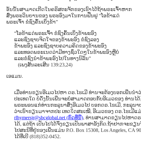
ອັນນັ້ນສາມາດເກີດໃນຄຣິສຕະຈັກຂອງເຮົາໄດ້ຖ້າພຣະເຈົ້າຫາກ
ສົ່ງພຣະວິນຍານຂອງ ພຣະອົງມາໃນການຟື້ນຟູ “ໂອຂ້າແດ່
ພຣະເຈົ້າ ຂໍຊົງຄົ້ນເບິ່ງຂ້າ”
“ໂອຂ້າແດ່ພຣະເຈົ້າ ຂໍຊົງຄົ້ນເບິ່ງຂ້າພະອົງ
ແລະຊົງຊາບຈິດໃຈຂອງຂ້າພະອົງ ຂໍຊົງລອງ
ຂ້າພະອົງ ແລະຊົງຊາບຄວາມຄິດຂອງຂ້າພະອົງ
ແລະທອດພຣະເນດວ່າມີທາງຊົ່ວໃດໆໃນຂ້າພະອົງຫຼືບໍ
ແລະຂໍຊົງນໍາຂ້າພະອົງໄປໃນທາງນິລັນ”
(ເພງສັນລະເສີນ 139:23,24)
ເອແມນ.
ເມື່ອທ່ານຂຽນອີເມວໄປຫາ ດຣ.ໄຮເມີ ທ່ານຈະຕ້ອງບອກເພີ່ນນໍ
ປະເທດໃດ ບໍ່ດັ່ງນັ້ນເພີ່ນຈະບໍ່ສາມາດຕອບກັບອີເມວຂອງ ທ່ານໄດ້
ພຣະພອນແກ່ທ່ານກະລຸນາສົ່ງອີເມວໄປ ບອກດຣ.ໄຮເມີ, ກະລຸນາ
ວ່າເຮົາຂຽນມາຈາກປະ ເທດໃດສະເໝີ, ອີເມວຂອງ ດຣ.ໄຮເມີແມ
rlhymersjr@sbcglobal.net (ກົດທີ່ນີ້)
, ທ່ານສາມາດຂຽນໄປຫາດຣ.
ໄດ້, ແຕ່ຖ້າ ເປັນໄປໄດ້ຈົ່ງຂຽນເປັນພາສາອັງກິດ.ຖ້າຢາກຈະຂ
ໄປສະນີທີ່ຢູ່ຂອງເພີ່ນແມ່ນ P.O. Box 15308, Los Angeles, CA 9
ໄດ້ທີ່ເບີ (818)352-0452.