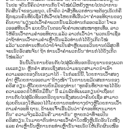
ໃນປະ ຈຸບັນນີ້ຄິດວ່າການກັບໃຈໃໝ່ບໍ່ມີຫຍັງຫຼາຍໄປກວ່າການ
ຕັດສິນໃຈຂອງມະນຸດ, ເຂົາຄິດ ວ່າສິ່ງທີ່ພວກທ່ານຈະຕ້ອງເຮັດກໍຄື
ຊັກຊວນຄົນທີ່ບໍ່ເຊື່ອໃຫ້ເວົ້າປະໂຫຍກທີ່ເອີ້ນວ່າ“ຄໍາອະທິຖານຂອງ
ຄົນບາບ”ພຽງແຕ່ເວົ້າຄໍາພວກນັ້ນແລ້ວທ່ານກໍລອດແລ້ວ! ໂຈເອ
ວອອສທີນເວົ້າ ແບບນັ້ນໃນຕອນຈົບຄໍາເທດສະໜາທຸກເທື່ອ, ລາວ
ໃຫ້ຄົນເວົ້າຕາມຄໍາອະທິຖານ,ແລ້ວ ລາວກໍເວົ້າວ່າ “ພວກເຮົາເຊື່ອ
ວ່າຖ້າທ່ານເວົ້າຕາມຄໍາເຫຼົ່ານັ້ນແລ້ວທ່ານກໍໄດ້ບັງເກີດໃໝ່
ແລ້ວ”ພວກທ່ານເຫັນບໍວ່າບໍ່ຈໍາເປັນສໍາຫຼັບພຣະວິນຍານບໍລິສຸດທີ່
ຈະເຮັດອັດສະຈັນ! ຖ້າ ທ່ານເວົ້າຄໍາພວກນັ້ນ“ທ່ານກໍໄດ້ບັງເກີດ
ໃໝ່ແລ້ວ”
ອັນນີ້ເປັນການຍ້ອນກັບໄປສູ່ລັດທິນອກຮີດບູຮານຂອງພວກ
ເພເລກຽນ- ຫຼັກຄໍາ ສອນເຊິ່ງສອນວ່າມະນຸດສາມາດນໍາເອົາ
ຄວາມລອດຂອງຕົນເອງມາໄດ້ - ໃນກໍລະນີນີ້, ໂດຍການເວົ້າສອງ
ຄໍາ! ຫຼືໂດຍການອອກມາ“ຂ້າງໜ້າ”ໃນການນະມັດສະການຂອງ
ຄຣິສ ຕຽນ-ຫຼືໂດຍການຍົກມືຂອງທ່ານ! “ທຸກຄົນທີ່ຢາກຈະໄດ້ຮັບ
ຄວາມລອດຂໍໃຫ້ຍົກມືຂື້ນ” ນີ້ ແມ່ນລັກທິເພເລກຽນປ່າເຖື່ອນ!
ການກັບໄປສູ່ລັດທິນອກຮີດບູຮານຊື່ງສອນວ່າຄົນບໍ່ເຊື່ອ ສາມາດ
ຊ່ວຍຕົນເອງໃຫ້ລອດໄດ້ໂດຍການກະທໍາບາງຢ່າງຫຼືໂດຍການເວົ້າ
ຕາມຄໍາອະທິ ຖານ, ຂ້າພະເຈົ້າເອີ້ນມັນວ່າ“ຄໍາອະທິຖານມາຍາ
ກົນ” ຄວາມຈິງແລ້ວມັນຄື“ມາຍາກົນ” ຫຼາຍກວ່າທີ່ຈະເປັນ
ຄຣິສຕຽນ,ໃນມາຍາກົນທ່ານຈະເວົ້າຄໍາໃດໜື່ງຫຼືເຮັດອັນໃດໜື່ງ
ແລະ ຄໍາເຫຼົ່ານັ້ນຫຼືການກະທໍາເຫຼົ່ານັ້ນຈະເຮັດໃຫ້ເກີດຜົນເໜືອ