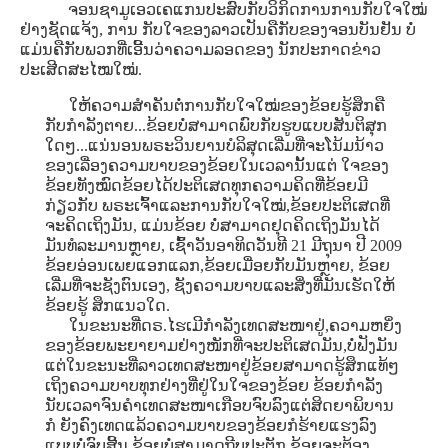
ຈອນຊາມູເອວເຄແກນປະສົບກັບວິກິດການການກັບໃຈໃໝ່
ຢ່າງຊັດແຈ້ງ, ການ ກັບໃຈຂອງລາວເປັນຄືກັບຂອງຈອນບັນຢັນ ບໍ່
ແມ່ນຄືກັບພວກທີ່ເອີ້ນວ່າຄວາມລອດຂອງ ນັກປະກາດຂ່າວ
ປະເສີດສະໄໝໃໝ່.
ໃຫ້ຄວາມສໍາຄັນຕໍ່ການກັບໃຈໃໝ່ຂອງຂ້ອຍຮູ້ສຶກຄື
ກັບກໍາລັງຕາຍ...ຂ້ອຍບໍ່ສາມາດພົບກັບຮູບແບບສັນຕິສຸກ
ໃດໆ...ແນ່ນອນພຣະວິນຍານບໍລິສຸດເລີ່ມທີ່ຈະໂນ້ມນ້າວ
ຂອງເລື່ອງຄວາມບາບຂອງຂ້ອຍໃນເວລານັ້ນແຕ່ ໃຈຂອງ
ຂ້ອຍທັງໝົດຂ້ອຍໄດ້ປະຕິເສດທຸກຄວາມຄິດທີ່ຂ້ອຍມີ
ກ່ຽວກັບ ພຣະເຈົ້າແລະການກັບໃຈໃໝ່,ຂ້ອຍປະຕິເສດທີ່
ຈະຄິດເຖິງມັນ, ແມ່ນຂ້ອຍ ບໍ່ສາມາດຢຸດຄິດເຖິງມັນໄດ້
ມັນທໍລະມານຫຼາຍ, ເຊົ້າວັນອາທິດວັນທີ 21 ມີຖຸນາ ປີ 2009
ຂ້ອຍອ່ອນເພຍແອກແລກ,ຂ້ອຍເມື່ອຍກັບມັນຫຼາຍ, ຂ້ອຍ
ເລີ່ມທີ່ຈະຊັງຕົນເອງ, ຊັງຄວາມບາບແລະສິ່ງທີ່ມັນເຮັດໃຫ້
ຂ້ອຍຮູ້ ສຶກແນວໃດ.
ໃນຂະນະທີ່ດຣ.ໄຮເມີກໍາລັງເທດສະໜາຢູ່,ຄວາມຫຍິ່ງ
ຂອງຂ້ອຍພະຍາຍາມຢ່າງໜັກທີ່ຈະປະຕິເສດມັນ,ບໍ່ຟັງມັນ
ແຕ່ໃນຂະນະທີ່ລາວເທດສະໜາຢູ່ຂ້ອຍສາມາດຮູ້ສຶກແທ້ໆ
ເຖິງຄວາມບາບທຸກຢ່າງທີ່ຢູ່ໃນໃຈຂອງຂ້ອຍ ຂ້ອຍກໍາລັງ
ນັບເວລາຈົນຄໍາເທດສະໜາເກືອບຈົບລົງແຕ່ສິດຍາພິບານ
ກໍ ຍັງຄົງເທດແລ້ວຄວາມບາບຂອງຂ້ອຍກໍຮ້າຍແຮງລົງ
ແບບບໍ່ຈົບສີ້ນ,ຂ້ອຍບໍ່ສາມາດຖີບປະຕັກ,ຂ້ອຍຈະຕ້ອງ