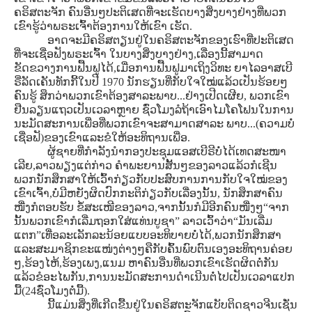
ຄຣິສຕະຈັກ ຄົນອື່ນໆປະຕິເສດທີ່ຈະເຮັດບາງສິ່ງບາງຢ່າງທີ່ພວກ
ເຂົາຮູ້ວ່າພຣະເຈົ້າຕ້ອງການໃຫ້ເຂົາ ເຮັດ.
ອາດຈະມີຄຣິສຕຽນຢູ່ໃນຄຣິສຕະຈັກຂອງເຮົາທີ່ປະຕິເສດ
ທີ່ຈະເຊື່ອຟັງພຣະເຈົ້າ ໃນບາງສິ່ງບາງຢ່າງ,ເລື່ອງນີ້ສາມາດ
ຂັດຂວາງການຟື້ນຟູໄດ້,ເມື່ອການຟື້ນຟູມາເຖິງວິທະ ຍາໄລອາສເບີ
ຣີ່ລັດເຄັນທັກກີ້ໃນປີ 1970 ນັກຮຽນທີ່ກັບໃຈໃໝ່ແລ້ວເປັນຮ້ອຍໆ
ຄົນຮູ້ ສຶກວ່າພວກເຂົາຕ້ອງສາລະພາບ...ຢ່າງເປີດເຜີຍ, ພວກເຂົາ
ຢືນລຽນແຖວເປັນເວລາຫຼາຍ ຊົ່ວໂມງລໍຖ້າເອົາໄມໂຄໂຟນໃນການ
ນະມັດສະການເພື່ອທີ່ພວກເຂົາຈະສາມາດສາລະ ພາບ...(ຄວາມບໍ່
ເຊື່ອຟັ)ຂອງເຂົາແລະຂໍໃຫ້ອະທິຖານເພື່ອ.
ຜູ້ຊາຍທີ່ກໍາລັງນໍາກອງປະຊຸມແອສເບີຣີບໍ່ໄດ້ເທດສະໜາ
ເລີຍ,ລາວພຽງແຕ່ກ່າວ ຄໍາພະຍານສັ້ນໆຂອງລາວແລ້ວກໍເຊີນ
ພວກນັກສຶກສາໃຫ້ເວົ້າກ່ຽວກັບປະສົບການການກັບໃຈໃໝ່ຂອງ
ເຂົາເຈົ້າ,ບໍ່ມີຫຍັງຜິດປົກກະຕິກ່ຽວກັບເລື່ອງນັ້ນ, ນັກສຶກສາຄົນ
ໜື່ງກໍຕອບຮັບ ຂໍ້ສະເໜີຂອງລາວ,ຈາກນັ້ນກໍມີອີກຄົນໜື່ງໆ“ຈາກ
ນັ້ນພວກເຂົາກໍເລີ່ມຖອກໃສ່ແທ່ນບູຊາ” ລາວເວົ້າວ່າ“ມັນເລີ່ມ
ແຕກ”ເທື່ອລະເລັກລະນ້ອຍແບບອະທິບາຍບໍ່ໄດ້,ພວກນັກສຶກສາ
ແລະສະມາຊິກຂະແໜ່ງຕ່າງໆຄືກັບຄົ້ນພົບຕົນເອງອະທິຖານຄ່ອຍ
ໆ,ຮ້ອງໄຫ້,ຮ້ອງເພງ,ແນມ ຫາຄົນອື່ນທີ່ພວກເຂົາເຮັດຜິດຕໍ່ກັນ
ແລ້ວຂໍອະໄພກັນ,ການນະມັດສະການດໍາເນີນຕໍ່ໄປເປັນເວລາແປກ
ມື້(24ຊົ່ວໂມງຕໍ່ມື້).
ນີ້ແມ່ນສິ່ງທີ່ເກີດຂື້ນຢູ່ໃນຄຣິສຕະຈັກແບັບຕິດຊາວຈີນເຊັ່ນ