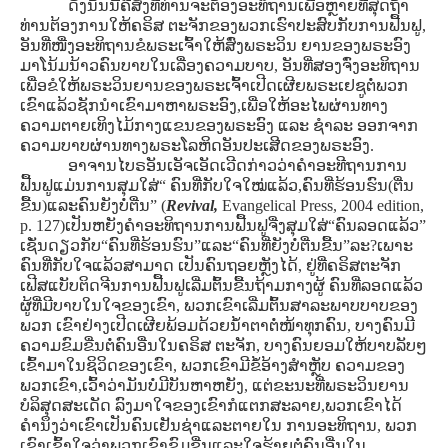
ດັ່ງນັ້ນນີ້ຄືສິ່ງທີ່ທ່ານຈະຕ້ອງອະທິຖານເພື່ອຫຼາຍທີ່ສຸດຖ້າ
ທ່ານຕ້ອງການໃຫ້ຄຣິສ ຕະຈັກຂອງພວກເຮົາປະສົບກັບການຟື້ນຟູ,
ອັນທີ່ໜື່ງອະທິຖານຂໍພຣະເຈົ້າໃຫ້ສົ່ງພຣະວິນ ຍານຂອງພຣະອົງ
ມາໂນ້ມນ້າວຄົນບາບໃນເລື່ອງຄວາມບາບ, ອັນທີ່ສອງຈົ່ງອະທິຖານ
ເພື່ອຂໍໃຫ້ພຣະວິນຍານຂອງພຣະເຈົ້າເປີດເຜີຍພຣະເຢຊູຕໍ່ພວກ
ເຂົາແລ້ວຊັກນໍາເຂົາມາຫາພຣະອົງ,ເພື່ອໃຫ້ອະໄພຜ່ານທາງ
ຄວາມຕາຍເທິງໄມ້ກາງແຂນຂອງພຣະອົງ ແລະ ຊໍາລະ ອອກຈາກ
ຄວາມບາບຜ່ານທາງພຣະໂລຫິດອັນປະເສີດຂອງພຣະອົງ.
ອາຈານໄບຣອັນເອັຈເອັດເວີດກ່າວວ່າຄໍາອະທີຖານການ
ຟື້ນຟູແມ່ນການສຸມໃສ່“ ຄົນທີ່ກັບໃຈໃໝ່ແລ້ວ,ຄົນທີ່ຮ້ອນຮົນ(ຕື່ນ
ຂື້ນ)ແລະຄົນຍັງບໍ່ຕື່ນ” (
Revival,
Evangelical Press, 2004 edition,
p. 127)ເປັນຫຍັງຄໍາອະທິຖານການຟື້ນຟູຈື່ງສຸມໃສ່“ຄົນລອດແລ້ວ”
ເຊັ່ນດຽວກັບ“ຄົນທີ່ຮ້ອນຮົນ”ແລະ“ຄົນທີ່ຍັງບໍ່ຕື່ນຂື້ນ”ລະ?ເພາະ
ຄົນທີ່ກັບໃຈແລ້ວສາມາດ ເປັນຄົນຖອຍຫຼັງໄດ້, ຢູ່ທີ່ຄຣິສຕະຈັກ
ເຟີສແບັບຕິດຈີນການຟື້ນຟູເລີ່ມຕົ້ນຂື້ນຖ້າມກາງຜູ້ ຄົນທີ່ລອດແລ້ວ
ຜູ້ທີ່ມີບາບໃນໃຈຂອງເຂົາ, ພວກເຂົາເລີ່ມຕົ້ນສາລະພາບບາບຂອງ
ພວກ ເຂົາຢ່າງເປີດເຜີຍພ້ອມດ້ວຍນໍ້າຕາຕໍ່ໜ້າທຸກຄົນ, ບາງຄົນມີ
ຄວາມຂົມຂື່ນຕໍ່ຄົນອື່ນໃນຄຣິສ ຕະຈັກ, ບາງຄົນຍອມໃຫ້ບາບລັບໆ
ເຂົ້າມາໃນຊິວິດຂອງເຂົາ, ພວກເຂົາມີຂໍ້ອ້າງສໍາຫຼັບ ຄວາມຂອງ
ພວກເຂົາ,ເວົ້າວ່າມັນບໍ່ມີບັນຫາຫຍັງ, ແຕ່ຂະນະທີ່ພຣະວິນຍານ
ບໍລິສຸດສະເດັດ ລົງມາໃຈຂອງເຂົາກໍແຕກສະລາຍ,ພວກເຂົາໄດ້
ຄໍານຶງວ່າເຂົາເປັນຄົນເຢັນຊ່າແລະຕາຍໃນ ການອະທິຖານ, ພວກ
ເຂົາເຂົ້າໃຈວ່າພວກເຂົາຂົມຂື່ນແລະໃຈຮ້າຍຕໍ່ຄົນອື່ນໃນ