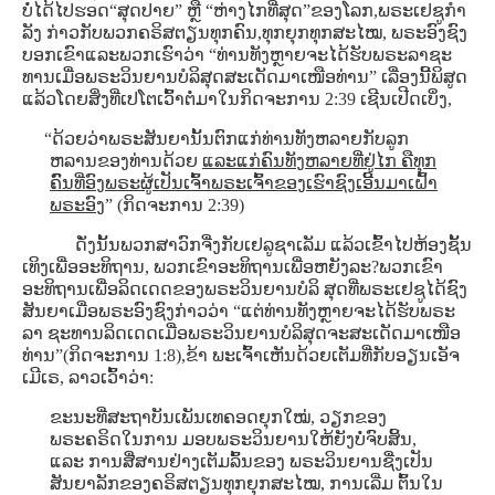
ບໍ່ໄດ້ໄປຮອດ“ສຸດປາຍ” ຫຼື “ຫ່າງໄກທີ່ສຸດ”ຂອງໂລກ,ພຣະເຢຊູກໍາ
ລັງ ກ່າວກັບພວກຄຣິສຕຽນທຸກຄົນ,ທຸກຍຸກທຸກສະໄໝ, ພຣະອົງຊົງ
ບອກເຂົາແລະພວກເຮົາວ່າ “ທ່ານທັງຫຼາຍຈະໄດ້ຮັບພຣະລາຊະ
ທານເມື່ອພຣະວິນຍານບໍລິສຸດສະເດັດມາເໜືອທ່ານ” ເລື່ອງນີ້ພິສູດ
ແລ້ວໂດຍສິ່ງທີ່ເປໂຕເວົ້າຕໍ່ມາໃນກິດຈະການ 2:39 ເຊີນເປີດເບິ່ງ,
“ດ້ວຍວ່າພຣະສັນຍານັ້ນຕົກແກ່ທ່ານທັງຫລາຍກັບລູກ
ຫລານຂອງທ່ານດ້ວຍ
ແລະແກ່ຄົນທັງຫລາຍທີ່ຢູ່ໄກ ຄືທຸກ
ຄົົນທີ່ອົງພຣະຜູ້ເປັນເຈົ້າພຣະເຈົ້າຂອງເຮົາຊົງເອີ້ນມາເຝົ້າ
ພຣະອົງ
” (ກິດຈະການ 2:39)
ດັ່ງນັ້ນພວກສາວົກຈື່ງກັບເຢລູຊາເລັມ ແລ້ວເຂົ້າໄປຫ້ອງຊັ້ນ
ເທິງເພື່ອອະທິຖານ, ພວກເຂົາອະທິຖານເພື່ອຫຍັງລະ?ພວກເຂົາ
ອະທິຖານເພື່ອລິດເດດຂອງພຣະວິນຍານບໍລິ ສຸດທີ່ພຣະເຢຊູໄດ້ຊົງ
ສັນຍາເມື່ອພຣະອົງຊົງກ່າວວ່າ “ແຕ່ທ່ານທັງຫຼາຍຈະໄດ້ຮັບພຣະ
ລາ ຊະທານລິດເດດເມື່ອພຣະວິນຍານບໍລິສຸດຈະສະເດັດມາເໜືອ
ທ່ານ”(ກິດຈະການ 1:8),ຂ້າ ພະເຈົ້າເຫັນດ້ວຍເຕັມທີ່ກັບອຽນເອັຈ
ເມີເຣ, ລາວເວົ້າວ່າ:
ຂະນະທີ່ສະຖາບັນເພັນເທຄອດຍຸກໃໝ່, ວຽກຂອງ
ພຣະຄຣິດໃນການ ມອບພຣະວິນຍານໃຫ້ຍັງບໍ່ຈົບສິ້ນ,
ແລະ ການສື່ສານຢ່າງເຕັມລົ້ນຂອງ ພຣະວິນຍານຊື່ງເປັນ
ສັນຍາລັກຂອງຄຣິສຕຽນທຸກຍຸກສະໄໝ, ການເລີ່ມ ຕົ້ນໃນ