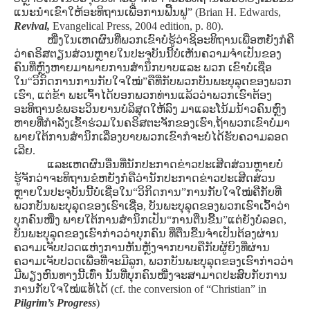
ແນະນໍາເຂົາໃຫ້ອະທິຖານເພື່ອການຟື້ນຟູ” (Brian H. Edwards,
Revival,
Evangelical Press, 2004 edition, p. 80).
ໜື່ງໃນເຫດຜົນທີ່ພວກເຂົາບໍ່ຮູ້ວ່າຊິອະທິຖານເພື່ອຫຍັງກໍຄື
ວ່າຄຣິສຕຽນສ່ວນຫຼາຍໃນປະຈຸບັນນີ້ບໍ່ເຫັນຄວາມຈໍາເປັນຂອງ
ຄົນທີ່ຫຼົງຫາຍມາພາຍການສໍານຶກບາບແລະ ພວກ ເຂົາບໍ່ເຊື່ອ
ໃນ“ວິກິດການການກັບໃຈໃໝ່”ຄືທີ່ກັບພວກບັນພະບຸລຸດຂອງພວກ
ເຮົາ, ແຕ່ຂ້າ ພະເຈົ້າໄດ້ບອກພວກທ່ານແລ້ວວ່າພວກເຮົາຕ້ອງ
ອະທິຖານຂໍພຣະວິນຍານບໍລິສຸດໃຫ້ລົງ ມາແລະໂນ້ມນ້າວຄົນຫຼົງ
ຫາຍທີ່ກໍາລັງເຂົ້າຮ່ວມໃນຄຣິສຕະຈັກຂອງເຮົາ,ຖ້າພວກເຂົາບໍ່ມາ
ພາຍໃຕ້ການສໍານຶກເລື່ອງບາບພວກເຂົາກໍຈະບໍ່ໄດ້ຮັບຄວາມລອດ
ເລີຍ.
ແລະເຫດຜົນອື່ນທີ່ນັກປະກາດຂ່າວປະເສີດສ່ວນຫຼາຍບໍ່
ຮູ້ຈັກວ່າຈະທິຖານຂໍຫຍັງກໍຄືວ່ານັກປະກາດຂ່າວປະເສີດສ່ວນ
ຫຼາຍໃນປະຈຸບັນນີ້ບໍ່ເຊື່ອໃນ“ວິກິດການ”ການກັບໃຈໃໝ່ຄືກັບທີ່
ພວກບັນພະບຸລຸດຂອງເຮົາເຊື່ອ, ບັນພະບຸລຸດຂອງພວກເຮົາເວົ້າວ່າ
ບຸກຄົນໜື່ງ ພາຍໃຕ້ການສໍານຶກເປັນ“ການຕື່ນຂື້ນ”ແຕ່ຍັງບໍ່ລອດ,
ບັນພະບຸລຸດຂອງເຮົາກ່າວວ່າບຸກຄົນ ທີ່ຕື່ນຂື້ນຈໍາເປັນຕ້ອງຜ່ານ
ຄວາມເຈັບປວດແຫ່ງການຫັນຫຼັງຈາກບາບຄືກັບຜູ້ຍິງທີ່ຜ່ານ
ຄວາມເຈັບປວດເພື່ອທີ່ຈະມີລູກ, ພວກບັນພະບຸລຸດຂອງເຮົາກ່າວວ່າ
ມີພຽງຫົນທາງນີ້ເທົ່າ ນັ້ນທີ່ບຸກຄົນໜື່ງຈະສາມາດປະສົບກັບການ
ການກັບໃຈໃໝ່ແທ້ໄດ້ (cf. the conversion of “Christian” in
Pilgrim’s Progress
)