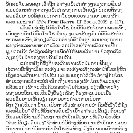
ອັດສະຈັນ,ພອລຄຸກເວົ້າຖືກ ວ່າ“ຈຸດພິເສດຕ່າງໆຂອງການຟື້ນຟູ
ແມ່ນບໍ່ແຕກຕ່າງຈາກຈຸດພິເສດຂອງການເຮັດວຽກປົກກະຕິຂອງ
ພຣະວິນຍານບໍລິສຸດນອກຈາກໃນຮູບແບບຂອງຄວາມແຮງກ້າ
ແລະ ຂະໜາດ” (
Fire From Heaven,
EP Books, 2009, p. 117).
ເມື່ອຄົນຜູ້ໜື່ງໄດ້ກັບໃຈໃໝ່ມັນຄືອັດສະຈັນຈາກພຣະເຈົ້າ,
ເມື່ອຫຼາຍຄົນໄດ້ກັບໃຈ ໃໝ່ໃນຊ່ວງເວລາສັ້ນໆມັນກໍຄືອັດສະຈັນ
ຈາກພຣະເຈົ້າ, ສິ່ງດຽວທີ່ແຕກຕ່າງກໍຄື“ໃນຮູບ ແບບຂອງຄວາມ
ແຮງກ້າແລະຂະໜາດ” ເມື່ອພວກເຮົາອະທິຖານເພື່ອການຟື້ນ
ຟູ,ພວກເຮົາ ກໍາລັງອະທິຖານເພື່ອຂໍໃຫ້ພຣະວິນຍານບໍລິສຸດເຮັດ
ວຽກຢູ່ໃນໃຈຂອງຫຼາຍຄົນພ້ອມກັນ.
ແມ່ນຫຍັງຄືສິ່ງທີ່ພຣະວິນຍານເຮັດໃນການຟື້ນຟູ?
ປະການທີ່ໜື່ງ“ເມື່ອພຣະອົງ ມາພຣະອົງຈະຊົງກະທໍາໃຫ້ໂລກຮູ້ສຶກ
ເຖິງຄວາມຜິດບາບ”(ໂຢຮັນ 16:8)ພອລຄຸກໄດ້ເວົ້າ ວ່າ“ຜູ້ຄົນໂດຍ
ທໍາມະຊາດແລ້ວຈະບໍ່ສໍານຶກເຖິງບາບຂອງເຂົາ,ໂດຍທໍາມະຊາດ
ແລ້ວພວກ ເຂົາຈະເປັນຄົນຊອບທໍາໃນຕົນເອງ, ວຽກທີ່ເຈາະຈົງ
ຂອງພຣະວິນຍານເປັນສິ່ງທີ່ຮຽກຮ້ອງ ຕ້ອງການ,ແລະເມື່ອ
ພຣະວິນຍານເຮັດວຽກຄວາມບາບກໍຈະກາຍເປັນຕາ
ລັງກຽດ(ເປັນຕາ ຢ້ານ, ເປັນຕາເບື່ອໜ່າຍ)ການນໍາຄົນຜູ້ໜື່ງໃຫ້ຊັງ
ແລະລືມມັນ” ຄືກັບທີ່ຍິງສາວຄົນໜື່ງ ເວົ້າວ່າ“ຂອຍຂີ້ດຽດຕົນເອງ”
ນັ້ນແລະຄືນິຍາມທີ່ດີຂອງການສໍານຶກເລື່ອງບາບທີ່ເຄີຍ ພົບເຫັນ
“ຂ້ອຍຂີ້ດຽດຕົນເອງ” ຖ້າທ່ານບໍ່ມີຢ່າງໜ້ອຍການສໍານຶກບາບແບບ
ນັ້ນທ່ານກໍຈະ ບໍ່ມີການກັບໃຈໃໝ່ທີ່ແທ້ຈິງ, ດັ່ງນັ້ນພວກເຮົາຈະຕ້ອງ