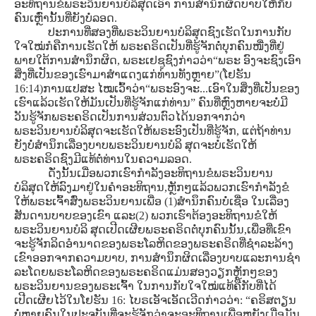
ອະທິຖານຂໍພຣະວິນຍານບໍລິສຸດເອົາ ການສໍານຶກຜິດບາບໃຫ້ກັບ
ຄົນເຫຼົ່ານັ້ນທີ່ຍັງບໍ່ລອດ.
ປະການທີ່ສອງທີ່ພຣະວິນຍານບໍລິສຸດຊົງເຮັດໃນການກັບ
ໃຈໃໝ່ກໍຄືການເຮັດໃຫ້ ພຣະຄຣິດເປັນທີ່ຮູ້ຈັກຕໍ່ບຸກຄົນໜື່ງທີ່ຢູ່
ພາຍໃຕ້ການສໍານຶກຜິດ, ພຣະເຢຊູຊົງກ່າວວ່າ“ພຣະ ອົງຈະຊົງເອົາ
ສິ່ງທີ່ເປັນຂອງເຮົາມາສໍາແດງແກ່ທ່ານທັງຫຼາຍ”(ໂຢຮັນ
16:14)ການແປສະ ໄໝເວົ້າວ່າ“ພຣະອົງຈະ...ເອົາໃນສິ່ງທີ່ເປັນຂອງ
ເຮົາແລ້ວເຮັດໃຫ້ມັນເປັນທີ່ຮູ້ຈັກແກ່ທ່ານ” ຄົນທີ່ຫຼົງຫາຍຈະບໍ່ມີ
ວັນຮູ້ຈັກພຣະຄຣິດເປັນການສ່ວນຕົວໄດ້ນອກຈາກວ່າ
ພຣະວິນຍານບໍລິສຸດຈະເຮັດໃຫ້ພຣະອົງເປັນທີ່ຮູ້ຈັກ, ແຕ່ຖ້າທ່ານ
ຍັງບໍ່ສໍານຶກເລື່ອງບາບພຣະວິນຍານບໍລິ ສຸດຈະບໍ່ເຮັດໃຫ້
ພຣະຄຣິດຊົງມີແທ້ຕໍ່ທ່ານໃນຄວາມລອດ.
ດັ່ງນັ້ນເມື່ອພວກເຮົາກໍາລັງອະທິຖານຂໍພຣະວິນຍານ
ບໍລິສຸດໃຫ້ລົງມາຢູ່ໃນຄໍາອະທິຖານ,ຫຼັກໆແລ້ວພວກເຮົາກໍາລັງຂໍ
ໃຫ້ພຣະເຈົ້າສົ່ງພຣະວິນຍານເພື່ອ (1)ສໍານຶກຄົນບໍ່ເຊື່ອ ໃນເລື່ອງ
ສັນດານບາບຂອງເຂົາ ແລະ(2) ພວກເຮົາຕ້ອງອະທິຖານຂໍໃຫ້
ພຣະວິນຍານບໍລິ ສຸດເປີດເຜີຍພຣະຄຣິດຕໍ່ບຸກຄົນນັ້ນ,ເພື່ອທີ່ເຂົາ
ຈະຮູ້ຈັກລິດອໍານາດຂອງພຣະໂລຫິດຂອງພຣະຄຣິດທີ່ຊໍາລະລ້າງ
ເຂົາອອກຈາກຄວາມບາບ, ການສໍານຶກຜິດເລື່ອງບາບແລະການຊໍາ
ລະໂດຍພຣະໂລຫິດຂອງພຣະຄຣິດແມ່ນສອງວຽກຫຼັກໆຂອງ
ພຣະວິນຍານຂອງພຣະເຈົ້າ ໃນການກັບໃຈໃໝ່ແທ້ຄືກັບທີ່ໄດ້
ເປີດເຜີຍໄວ້ໃນໂຢຮັນ 16: ໄບຣເອັຈເອັດເວີດກ່າວວ່າ: “ຄຣິສຕຽນ
ບໍ່ຫຼາຍຄົນໃນປະຈຸບັນທີ່ຈະຮູ້ຈັກວ່າຈະອະທິຖານເພື່ອຫຍັງເມື່ອມັນ