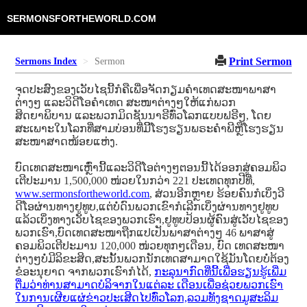
SERMONSFORTHEWORLD.COM
Print Sermon
Sermons Index
Sermon
ຈຸດປະສົງຂອງເວັບໄຊນີ້ກໍຄືເພື່ອຈັດກຽມຄໍາເທດສະໜາພາສາ
ຕ່າງໆ ແລະວິດີໂອຄໍາເທດ ສະໜາຕ່າງໆໃຫ້ແກ່ພວກ
ສິດຍາພິບານ ແລະພວກມິດຊັນນາຣີທົ່ວໂລກແບບຟຣີໆ, ໂດຍ
ສະເພາະໃນໂລກທີ່ສາມບ່ອນທີ່ມີິໂຮງຮຽນພຣະຄໍາພີຫຼືໂຮງຮຽນ
ສະໜາສາດໜ້ອຍແຫ່ງ.
ບົດເທດສະໜາເຫຼົ່ານີ້ແລະວິດີໂອຕ່າງໆຕອນນີ້ໄດ້ອອກສູ່ຄອມພິວ
ເຕີປະມານ 1,500,000 ໜ່ວຍໃນກວ່າ 221 ປະເທດທຸກປີທີ່,
www.sermonsfortheworld.com
, ສ່ວນອີກຫຼາຍ ຮ້ອຍຄົນກໍເບິ່ງວີ
ດີໂອຜ່ານທາງຢູທູບ,ແຕ່ບໍ່ດົນພວກເຂົາກໍເລີກເບິ່ງຜ່ານທາງຢູທູບ
ແລ້ວເບິ່ງທາງເວັບໄຊຂອງພວກເຮົາ,ຢູທູບປ້ອນຜູ້ຄົນສູ່ເວັບໄຊຂອງ
ພວກເຮົາ,ບົດເທດສະໜາຖືກແປເປັນພາສາຕ່າງໆ 46 ພາສາສູ່
ຄອມພິວເຕີປະມານ 120,000 ໜ່ວຍທຸກໆເດືອນ, ບົດ ເທດສະໜາ
ຕ່າງໆບໍ່ມີລິຂະສິດ,ສະນັ້ນພວກນັກເທດສາມາດໃຊ້ມັນໂດຍບໍ່ຕ້ອງ
ຂໍອະນຸຍາດ ຈາກພວກເຮົາກໍໄດ້,
ກະລຸນາກົດທີ່ນີ້ເພື່ອຮຽນຮູ້ເພີ່ມ
ຕື່ມວ່າທ່ານສາມາດບໍລິຈາກໃນແຕ່ລະ ເດືອນເພື່ອຊ່ວຍພວກເຮົາ
ໃນການເຜີຍແຜ່ຂ່າວປະເສີດໄປທົ່ວໂລກ,ລວມທັງຊາດມູສະລິມ