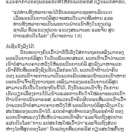
ແມ່ນຄໍາກ່າວຂອງພຣະຄຣິດທີ່ໃຫ້ກັບພວກຄຣິສ ຕຽນພວກທໍາອິດ,
“ແຕ່ທ່ານທັງຫລາຍຈະໄດ້ຮັບພຣະລາດຊະທານລິດເດດ
ເມື່ອພຣະວິນຍານບໍລິສຸດຈະສະເດັດມາເໜືອທ່ານ ແລະ
ທ່ານທັງຫລາຍຈະເປັນພະຍານຝ່າຍເຮົາທັງໃນກຸງເຢລູ
ຊາເລັມ ທົ່ວແຂວງຢູເດຍ ແຂວງສະມາເລຍ ແລະຈົນ ສຸດ
ປາຍແຜ່ນດິນໂລກ” (ກິດຈະການ 1:8)
ຂໍເຊີນນັ່ງລົງໄດ້.
ນັກເທດບາງຄົນເວົ້າວ່າຂໍ້ນີ້ເລັ່ງໃສ່ການຖອກເທລົງມາຂອງ
ພຣະວິນຍານບໍລິສຸດ ໃນວັນເພັນເທດສະເຕ, ພວກເຂົາເວົ້າວ່າພວກ
ເຮົາບໍ່ສາມາດຄາດຫວັງໃຫ້ພຣະວິນຍານບໍລິ ສຸດລົງມາຫາພວກ
ເຮົາຄືກັບທີ່ພຣະອົງຊົງເຮັດເມື່ອກ່ອນໄດ້, ພວກເຂົາຢ້ານວ່າຄົນ
ຂອງ ພວກເຂົາຈະກາຍມາເປັນພວກເພັນເທຄອດຖ້າພວກເຂົາຫາກ
ບອກເຂົາເຈົ້າເຖິງການຖອກ ເທລົງມາຂອງພຣະວິນຍານບໍລິສຸດ
ສາມາດເກີດຂື້ນໃນປະຈຸບັນນີ້ໄດ້, ດັ່ງນັ້ນພວກເຂົາຈື່ງ ດັບການ
ເຮັດວຽກເລື່ອງການໂນ້ມນ້າວແລະການກັບໃຈໃໝ່ເພາະພວກເຂົາ
ຢ້ານນິກາຍເພັນຕາຄອສ, ແຕ່ພວກເຂົາຄິດຜິດຕອນທີ່ພວກເຂົາເວົ້າ
ວ່າພວກເຮົາບໍ່ສາມາດຄາດຫວັງໃຫ້ ພຣະວິຍານບໍລິສຸດລົງມາໃນ
ສະໄໝຂອງພວກເຮົາໄດ້, ແປດຄໍາສຸດທ້າຍຂອງຂໍ້ພຣະຄໍາພີ ຂອງ
ພວກເຮົາສະແດງໃຫ້ເຫັນວ່າພວກເຂົາຜິດ“ແລະຈົນເຖິງສຸດປາຍ
ແຜ່ນດິນໂລກ”ການ ແປສະໄໝໃໝ່ເວົ້າວ່າ“ແລະຈົນເຖິງສ່ວນ
ຫ່າງໄກທີ່ສຸດຂອງໂລກ” ນັບແຕ່ຍຸກທີ່ພວກຄຣິສ ຕຽນສະໄໝຕົ້ນໆ