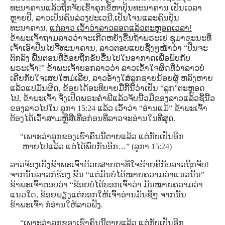
ທະນາຄານແລ້ວຖືກຈັບເຂົ້າຄຸກຂໍ້ຫາປຸ້ນທະນາຄານ ເປັນເວລາ
ຫຼາຍປີ, ລາວເປັນຄົນລ່ວງປະເວນີ,ເປັນໂຈນແລະຄົນປຸ້ນ
ທະນາຄານ,
ແຕ່ລາວ ເວົ້າວ່າລາວລອດແລ້ວຕະຫຼອດເວລາ!
ຂ້າພະເຈົ້າຖາມລາວວ່າຈະເກີດຫຍັງຂື້ນຖ້າພຣະເຢ ຊູມາຂະນະທີ່
ເຈົ້າເອົາປືນໄປຈີ້ທະນາຄານ, ລາວຕອບແບບຊື້ງໆໜ້າວ່າ “ປືນຈະ
ຕົກລົງ ພື້ນຕອນທີ່ຂ້ອຍຖືກຮັບຂື້ນໄປໃນອາກາດເພື່ອພົບກັບ
ພຣະເຈົ້າ!” ຂ້າພະເຈົ້າບອກລາວວ່າ ລາວເຂົ້າໃຈຜິດທີ່ວ່າລາວບໍ່
ເຄີຍກັບໃຈເສຍໃຫມ່ເລີຍ, ລາວອ້າງໃສ່ລູກຊາຍນ້ອຍຜູ້ ຫລົງຫາຍ
ແລ້ວແປມັນຜິດ, ຂ້ອຍໄດ້ອະທິບາຍມື້ກີ້ນີ້ວ່າເປັນ “ລູກ”ຕະຫຼອດ
ໄປ, ຂ້າພະເຈົ້າ ຈື່ງເປີດພຣະຄໍາພີແລ້ວຈັບນີ້ວມືຂອງລາວແລ້ວຊີ້ນີ້ວ
ຂອງລາວໄປໃນ ລູກາ 15:24 ແລ້ວ ເວົ້າວ່າ “ອ່ານແມ້” ຂ້າພະເຈົ້າ
ຕ້ອງໄດ້ເວົ້າສາມຫຼືສີ່ເທື່ອກ່ອນທີ່ລາວຈະອ່ານໃນທີ່ສຸດ.
“ເພາະວ່າລູກຂອງເຮົາຄົນນີ້ຕາຍແລ້ວ ແຕ່ກັບເປັນອີກ
ຫາຍໄປແລ້ວ ແຕ່ໄດ້ພົບກັນອີກ…” (ລູກາ 15:24)
ລາວຈ້ອງເບິ່ງຂ້າພະເຈົ້າດ້ວຍສາຍຕາທີ່ໃຈຮ້າຍຄືກັບລາວຖືກຈັບ!
ຈາກນັ້ນລາວກໍຮ້ອງ ຂື້ນ “ແຕ່ມັນບໍ່ໄດ້ໝາຍຄວາມວ່າແນວນັ້ນ”
ຂ້າພະເຈົ້າຕອບວ່າ “ຂ້ອຍບໍ່ໄດ້ບອກເຈົ້າວ່າ ມັນໝາຍຄວາມວ່າ
ແນວໃດ, ຂ້ອຍພຽງແຕ່ບອກໃຫ້ເຈົ້າອ່ານມັນຊື່ໆ ຈາກນັ້ນ
ຂ້າພະເຈົ້າ ກໍອ່ານໃຫ້ລາວຟັງ.
“ເພາະວ່າລູກຂອງເຮົາຄົນນີ້ຕາຍແລ້ວ ແຕ່ກັບເປັນອີກ