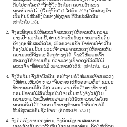
ກັບໄປຫາໂລກ? “ຖ້າຜູ້ໃດຮັກໂລກ ຄວາມຮັກຂອງ
ພຣະບິດາບໍ່ໄດ້ ຢູ່ໃນຜູ້ນັ້ນ” (1 ໂຢຮັນ 2:15) “ຄົນສອງໃຈ
ເປັນຄົນບໍ່ໝັ້ນຄົງໃນທາງທັງຫຼາຍ ທີ່ຕົນປະພຶດນັ້ນ”
(ຢາໂກໂບ 1:8).
2. ຈົ່ງອະທິຖານຂໍໃຫ້ພຣະເຈົ້າສະແດງໃຫ້ທ່ານເຫັນຄວາມ
ວາງເປົ່າຂອງໂລກນີ້, ທ່ານບໍ່ຈໍາເປັນຕ້ອງກາຍມາເປັນຄົນ
ຂ້າງຖະໜົນສະກິດໂຣ, ເພື່ອຄວາມເຂົ້າ ໃຈທ່ານບໍ່ຈໍາເປັນ
ຕ້ອງໄປບ່ອນນັ້ນ! ພຣະເຈົ້າສາມາດສະແດງໃຫ້ທ່ານເຫັນ
ຄວາມອະນິຈັງຂອງວັດຖຸຕ່າງໆໄດ້, ຈົ່ງຂໍໃຫ້ພຣະເຈົ້າ
ສະແດງໃຫ້ທ່ານເຫັນ ຄວາມວາງເປົ່າຂອງຊີວີດທີ່ບໍ່ມີ
ພຣະເຈົ້າ “ທີ່ທ່ານບໍ່ມີ ເພາະທ່ານບໍ່ໄດ້ຂໍ” (ຢາໂກໂບ 4:2)
3. ຈົ່ງຕື່ນຂື້ນ! ຈົ່ງສໍານຶກຕົນ! ອະທິຖານຂໍໃຫ້ພຣະເຈົ້າສະແດງ
ໃຫ້ທ່ານເຫັນວ່າ ທ່ານ “ຈິບຫາຍໄປກັບຄວາມຫິວ” ຂະນະ
ທີ່ທ່ານຄວນມີສັນຕິສຸກແລະຄວາມ ຍິນດີ! ທາງທີ່ທ່ານຢູ່
ຕອນນີ້ທ່ານບໍ່ມີສັນຕິສຸກໃນໃຈ! ເປັນຫຍັງຈື່ງໄປຢູ່ໃນ
ຄວາມບາບໃນເມື່ອທ່ານສາມາດໄດ້ຮັບການອະໄພໂດຍ
ພຣະຄຣິດໄດ້? “ພຣະ ເຈົ້າຂອງຂ້າພະເຈົ້າຕັດວ່າ ບໍ່ມີ
ສັນຕິສຸກແກ່ຄົນຊົ່ວຮ້າຍ” (ອິດສະຢາ 57:21)
4. ຈົ່ງຄິດເຖິງບາບຂອງທ່ານ, ຈົ່ງຄິດເຖິງບາບສະເພາະ
ເຈາະຈົງເຊັ່ນດຽວກັນກັບ ໃຈບາບຂອງທ່ານ, ຄິດໃຫ້ເລິກໆ