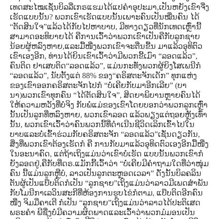
ເທດສະໄໝເຊັ່ນບິລລີ່ເກຣແຮມໄດ້ແປຄໍາອຸປະມາ,ເປັນຫຍັງເຂົາຈື່ງ
ເຮັດແບບນັ້ນ? ພວກເຂົາເຮັດແບບນັ້ນເພາະຄົນເປັນໝື່ນຄົນ ໄດ້
“ຕັດສິນໃຈ”ແລ້ວໄດ້ກັບໄປຫາບາບ, ມີທາງດຽວທີ່ນັກເທດເຫຼົ່ານີ້
ສາມາດອະທິບາຍໄດ້ ຄືການເວົ້າວ່າພວກເຂົາເປັນຄືກັບລູກຊາຍ
ນ້ອຍຜູ້ຫລົງຫາຍ,ແລະມື້ໜື່ງພວກເຂົາຈະຕື່ນຂື້ນ ມາແລ້ວອຸທິຕົວ
ເຂົາເອງອີກ, ທ່ານໄດ້ຍິນເຂົາເວົ້າວ່າມີພວກຂີ້ເມົາ “ລອດແລ້ວ”,
ຄົນຕິດ ຢາເສບຕິດ“ລອດແລ້ວ”, ແມ່ນກະທັ່ງພວກຜູ້ຍິງໂສເພນີກໍ
“ລອດແລ້ວ”, ນັບຕັ້ງແຕ່ 88% ຂອງ“ຄຣິສຕະຈັກເດັກ” ທຸກແຫ່ງ
ຂອງເຂົາອອກຄຣິສຕະຈັກໄປກໍ “ບໍ່ເຄີຍກັບມາອີກເລີຍ” (ບາ
ນາ)ພວກເຂົາທຸກຄົນ “ໄດ້ຕັດສິນໃຈ”, ສິດຍາພິບານຫຼາຍຄົນໄດ້
ໃຫ້ຄວາມຫວັງທີ່ບໍ່ຈິງ ກັບພໍ່ແມ່ຂອງເຂົາໂດຍບອກວ່າພວກລູກເຫຼົ່າ
ນັ້ນເປັນລູກທີ່ຫລົງຫາຍ, ພວກເຂົາລອດ ແລ້ວພຽງແຕ່ຖອຍຫຼັງເທົ່າ
ນັ້ນ, ພວກເຂົາເວົ້າວ່າຄົນພວກນີ້ທີ່ດໍາເນີນຊີວິດເລິກເຂົ້າໄປໃນ
ບາບແລະບໍ່ເຂົ້າຮ່ວມກັບຄຣິສຕະຈັກ “ລອດແລ້ວ”ເຊັ່ນດຽວກັນ,
ສິ່ງທີ່ພວກເຂົາຕ້ອງເຮັດກໍ ຄື ການກັບມາແລ້ວອຸທິດຕົວເອງອີກມື້ໜື່ງ
ໃນອະນາຄົດ, ແຕ່ຖ້າເຖິງແມ່ນວ່າເຂົາບໍ່ເຮັດ ແບບນັ້ນພວກເຂົາກໍ
ຍັງລອດຢູ່,ຄືກັບທີ່ດຣ.ແມັກກີ້ເວົ້າວ່າ “ບໍ່ເຄີຍມີຄໍາຖາມໃດທີ່ວ່າໜຸ່ມ
ຄົນ ນີ້ແມ່ນລູກຫຼືບໍ, ລາວເປັນລູກຕະຫຼອດເວລາ” ດັ່ງນັ້ນບິລຄລິນ
ຕັນຜູ້ເປັນແບ໊ບຕິດກໍເປັນ “ລູກຊາຍ”ເຖິງແມ່ນວ່າລາວມີເພດສໍາພັນ
ກັບໂມນີກາເລວິນສະກີທີ່ຫ້ອງການຮູບໄຂ່ກໍຕາມ, ແບ໊ບຕິດອີກຄົນ
ໜື່ງ ຈິມມີ່ຄາເຕີ ກໍເປັນ “ລູກຊາຍ”ເຖິງແມ່ນວ່າລາວໄດ້ປະຕິເສດ
ພຣະຄໍາ ພີຊື່ງບໍ່ມີຄວາມຜິດພາດແລະເວົ້າວ່າພວກມໍມອນເປັນ