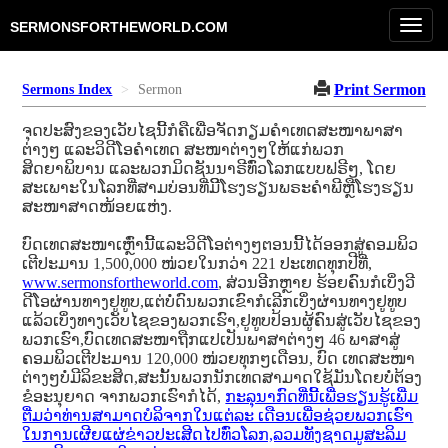
Toggl
SERMONSFORTHEWORLD.COM
navig
Print Sermon
Sermons Index
Sermon
ຈຸດປະສົງຂອງເວັບໄຊນີ້ກໍຄືເພື່ອຈັດກຽມຄໍາເທດສະໜາພາສາ
ຕ່າງໆ ແລະວິດີໂອຄໍາເທດ ສະໜາຕ່າງໆໃຫ້ແກ່ພວກ
ສິດຍາພິບານ ແລະພວກມິດຊັນນາຣີທົ່ວໂລກແບບຟຣີໆ, ໂດຍ
ສະເພາະໃນໂລກທີ່ສາມບ່ອນທີ່ມີິໂຮງຮຽນພຣະຄໍາພີຫຼືໂຮງຮຽນ
ສະໜາສາດໜ້ອຍແຫ່ງ.
ບົດເທດສະໜາເຫຼົ່ານີ້ແລະວິດີໂອຕ່າງໆຕອນນີ້ໄດ້ອອກສູ່ຄອມພິວ
ເຕີປະມານ 1,500,000 ໜ່ວຍໃນກວ່າ 221 ປະເທດທຸກປີທີ່,
www.sermonsfortheworld.com
, ສ່ວນອີກຫຼາຍ ຮ້ອຍຄົນກໍເບິ່ງວີ
ດີໂອຜ່ານທາງຢູທູບ,ແຕ່ບໍ່ດົນພວກເຂົາກໍເລີກເບິ່ງຜ່ານທາງຢູທູບ
ແລ້ວເບິ່ງທາງເວັບໄຊຂອງພວກເຮົາ,ຢູທູບປ້ອນຜູ້ຄົນສູ່ເວັບໄຊຂອງ
ພວກເຮົາ,ບົດເທດສະໜາຖືກແປເປັນພາສາຕ່າງໆ 46 ພາສາສູ່
ຄອມພິວເຕີປະມານ 120,000 ໜ່ວຍທຸກໆເດືອນ, ບົດ ເທດສະໜາ
ຕ່າງໆບໍ່ມີລິຂະສິດ,ສະນັ້ນພວກນັກເທດສາມາດໃຊ້ມັນໂດຍບໍ່ຕ້ອງ
ຂໍອະນຸຍາດ ຈາກພວກເຮົາກໍໄດ້,
ກະລຸນາກົດທີ່ນີ້ເພື່ອຮຽນຮູ້ເພີ່ມ
ຕື່ມວ່າທ່ານສາມາດບໍລິຈາກໃນແຕ່ລະ ເດືອນເພື່ອຊ່ວຍພວກເຮົາ
ໃນການເຜີຍແຜ່ຂ່າວປະເສີດໄປທົ່ວໂລກ,ລວມທັງຊາດມູສະລິມ