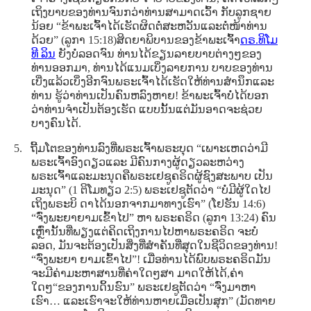
ເຖິງບາບຂອງທ່ານຈົນກວ່າທ່ານສາມາດເວົ້າ ກັບລູກຊາຍ
ນ້ອຍ “ຂ້າພະເຈົ້າໄດ້ເຮັດຜິດຕໍ່ສະຫວັນແລະຕໍ່ໜ້າທ່ານ
ດ້ວຍ” (ລູກາ 15:18)ສິດຍາພິບານຂອງຂ້າພະເຈົ້າ
ດຣ.ທິໂມ
ທີ ລິນ
ຍັງບໍ່ລອດຈົນ ທ່ານໄດ້ຂຽນລາຍບາບຕ່າງໆຂອງ
ທ່ານອອກມາ, ທ່ານໄດ້ແນມເບິ່ງລາຍການ ບາບຂອງທ່ານ
ເບີ່ງແລ້ວເບິ່ງອີກຈົນພຣະເຈົ້າໄດ້ເຮັດໃຫ້ທ່ານສໍານຶກແລະ
ທ່ານ ຮູ້ວ່າທ່ານເປັນຄົນຫລົງຫາຍ! ຂ້າພະເຈົ້າບໍ່ໄດ້ບອກ
ວ່າທ່ານຈໍາເປັນຕ້ອງເຮັດ ແບບນັ້ນແຕ່ມັນອາດຈະຊ່ວຍ
ບາງຄົນໄດ້.
5. ຖີ້ມໂຕຂອງທ່ານລົງທີ່ພຣະເຈົ້າພຣະບຸດ “ເພາະເຫດວ່າມີ
ພຣະເຈົ້າອົງດຽວແລະ ມີຄົນກາງຜູ້ດຽວລະຫວ່າງ
ພຣະເຈົ້າແລະມະນຸດຄືພຣະເຢຊູຄຣິດຜູ້ຊົງສະພາບ ເປັນ
ມະນຸດ” (1 ຕິໂມທຽວ 2:5) ພຣະເຢຊູຕັດວ່າ “ບໍ່ມີຜູ້ໃດໄປ
ເຖິງພຣະບິ ດາໄດ້ນອກຈາກມາທາງເຮົາ” (ໂຢຮັນ 14:6)
“ຈົ່ງພະຍາຍາມເຂົ້າໄປ” ຫາ ພຣະຄຣິດ (ລູກາ 13:24) ຄົນ
ເຫຼົ່ານັ້ນທີ່ພຽງແຕ່ຄິດເຖິງການໄປຫາພຣະຄຣິດ ຈະບໍ່
ລອດ, ມັນຈະຕ້ອງເປັນສິ່ງທີ່ສໍາຄັນທີ່ສຸດໃນຊີວິດຂອງທ່ານ!
“ຈົ່ງພະຍາ ຍາມເຂົ້າໄປ”! ເມື່ອທ່ານໄດ້ພົບພຣະຄຣິດມັນ
ຈະມີຄ່າມະຫາສານທີ່ຄ່າໃດໆສາ ມາດໃຫ້ໄດ້,ຄ່າ
ໃດໆ“ຂອງການດິ້ນຮົນ” ພຣະເຢຊູຕັດວ່າ “ຈົ່ງມາຫາ
ເຮົາ… ແລະເຮົາຈະໃຫ້ທ່ານຫາຍເມື່ອເປັນສຸກ” (ມັດທາຍ