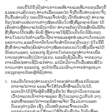
ຕອນນີ້ໄດ້ນັ່ງຟັງຜ່ານການອະທິບາຍແລະທີ່ມາຂອງເລື່ອງນີ້
ແລະຄວາມຄິດຂອງ ທ່ານກໍເລື່ອນລອຍໄປ,ຈົ່ງຕື່ນຂື້ນທ່ານຊາຍ!ຈົ່ງ
ຕື່ນຂື້ນທ່ານຍິງ! ຕອນນີ້ຂ້າພະເຈົ້າກໍາລັງ ເວົ້າກັບທ່ານຢູ່! ທ່ານຈະ
ຕ້ອງໄປຜ່ານເຫດການຢ່າງໜ້ອຍກໍອັນໃດໜື່ງທີ່ລູກຊາຍນ້ອຍ ໄດ້
ເຄີຍຜ່ານຫຼືທ່ານຈະໄປລົງນາຮົກ! ທ່ານຈະຕ້ອງໄດ້ປະສົບພົບພໍ້ກັບ
ສິ່ງທີ່ລາວໄດ້ປະສົບ ພົບພໍ້ ຫຼືທ່ານຈະໃຊ້ຊີວິດເປັນນິດນິລັນຂອງ
ທ່ານໃນແປວໄຟກໍາມະຖັນ,ຖືກເຈາະແລະທຸກທໍ ລະມານໂດຍພວກ
ພະຍາມານ,ແລະນໍ້າຕາຕົກໂດຍຈິດສໍານຶກຂອງຕົນເອງ! ຢູ່ໃນນີ້ຄື
ສິ່ງທີ່ ທ່ານຈະຕ້ອງພົບຜ່ານຢ່າງໜ້ອຍຂອບເຂດໃດໜື່ງເພື່ອຈະໄດ້
ຮັບຄວາມລອດ, ພຣະເຢຊູ ຊົງຕາຍໃນບ່ອນຂອງທ່ານຈ່າຍເພື່ອ
ບາບຂອງທ່ານເທິງໄມ້ກາງແຂນ, ພຣະອົງຊົງຟື້ນຂື້ນ ຈາກຄວາມ
ຕາຍເພື່ອປະທານຊີວິດແກ່ທ່ານ, ແຕ່ມັກມີການດິ້ນລົ້ນສະເໝີໃນ
ການມາຫາ ພຣະເຢຊູ, ຈຸດຕໍ່ໄປນີ້ແມ່ນເອົາມາຈາກຄໍາອຸປະມາ
ຂອງລູກຊາຍນ້ອຍຜູ້ຫລົງຫາຍ.
1. ຍອມຮັບໂຕຂອງທ່ານເອງວ່າໃຈຂອງທ່ານເຫັນແກ່ຕົວແລະ
ຢາກຈະໄປຈາກ ພຣະເຈົ້າໃຫ້ໄກເທົ່າທີ່ຈະເປັນໄປໄດ້,
ພວກເຮົາໄດ້ຮູ້ຈັກຜູ້ຄົນທີ່ຊື່ງເຄີຍໄປ ຫ້ອງນໍາວິນຍານແລະ
ເວົ້າວ່າພວກເຂົາຢາກຈະລອດ ຊື່ງໃນເວລາດຽວກັນກໍ ວາງ
ແຜນທີ່ຈະອອກໄປຈາກຄຣິສຕຈະຈັກ! ນີ້ແມ່ນການລອກ
ຕົວເອງຢ່າງເລິກ ເຊີ້ງ, ເປັນຫຍັງພຣະເຈົ້າຄວນເອົາ
ພຣະຄຸນການຊ່ວຍໃຫ້ລອດໃຫ້ກັບຄົນຊື່ງກໍາ ລັງຄິດທີ່ຈະ