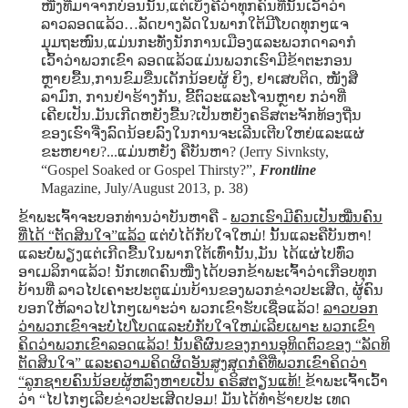
ໜື່ງທີ່ມາຈາກບ່ອນນັ້ນ,ແຕ່ເບິ່ງຄືວ່າທຸກຄົນທີ່ນັ້ນເວົ້າວ່າ
ລາວລອດແລ້ວ…ລັດບາງລັດໃນພາກໃຕ້ມີໂບດທຸກໆແຈ
ມຸມຖະໜົນ,ແມ່ນກະທັ່ງນັກການເມືອງແລະພວກດາລາກໍ
ເວົ້າວ່າພວກເຂົາ ລອດແລ້ວແມ່ນພວກເຮົາມີຂ້າຕະກອນ
ຫຼາຍຂື້ນ,ການຂົມຂື່ນເດັກນ້ອຍຜູ້ ຍິງ, ຢາເສບຕິດ, ໜັງສື
ລາມົກ, ການຢ່າຮ້າງກັນ, ຂີ້ຕົວະແລະໂຈນຫຼາຍ ກວ່າທີ່
ເຄີຍເປັນ.ມັນເກີດຫຍັງຂື້ນ?ເປັນຫຍັງຄຣິສຕະຈັກທ້ອງຖີ່ນ
ຂອງເຮົາຈື່ງລົດນ້ອຍລົງໃນການຈະເລີນເຕີບໃຫຍ່ແລະແຜ່
ຂະຫຍາຍ?...ແມ່ນຫຍັງ ຄືບັນຫາ?
(Jerry Sivnksty,
“Gospel Soaked or Gospel Thirsty?”,
Frontline
Magazine, July/August 2013, p. 38)
ຂ້າພະເຈົ້າຈະບອກທ່ານວ່າບັນຫາຄື -
ພວກເຮົາມີຄົນເປັນໝື່ນຄົນ
ທີ່ໄດ້ “ຕັດສິນໃຈ”ແລ້ວ
ແຕ່ບໍ່ໄດ້ກັບໃຈໃຫມ່! ນັ້ນແລະຄືບັນຫາ!
ແລະບໍ່ພຽງແຕ່ເກີດຂື້ນໃນພາກໃຕ້ເທົ່ານັ້ນ,ມັນ ໄດ້ແຜ່ໄປທົ່ວ
ອາເມລິກາແລ້ວ! ນັກເທດຄົນໜື່ງໄດ້ບອກຂ້າພະເຈົ້າວ່າເກືອບທຸກ
ບ້ານທີ່ ລາວໄປເຄາະປະຕູແມ່ນບ້ານຂອງພວກຂ່າວປະເສີດ, ຜູ້ຄົນ
ບອກໃຫ້ລາວໄປໄກໆເພາະວ່າ ພວກເຂົາຮັບເຊື່ອແລ້ວ!
ລາວບອກ
ວ່າພວກເຂົາຈະບໍ່ໄປໂບດແລະບໍ່ກັບໃຈໃຫມ່ເລີຍເພາະ ພວກເຂົາ
ຄິດວ່າພວກເຂົາລອດແລ້ວ! ນັ້ນຄືຜົນຂອງການອຸທິດຕົວຂອງ “ລັດທິ
ຕັດສິນໃຈ” ແລະຄວາມຄິດຜິດອັນສູງສຸດກໍຄືທີ່ພວກເຂົາຄິດວ່າ
“ລູກຊາຍຄົນນ້ອຍຜູ້ຫລົງຫາຍເປັນ ຄຣິສຕຽນແທ້!
ຂ້າພະເຈົ້າເວົ້າ
ວ່າ “ໄປໄກໆເລີຍຂ່າວປະເສີດປອມ! ມັນໄດ້ທໍາຮ້າຍປະ ເທດ