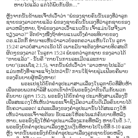
ຫາຍໄປແລ້ວ ແຕ່ໄດ້ພົບກັນອີກ…”
ຫຼັງຈາກນັ້ນຂ້າພະເຈົ້າກໍເວົ້າວ່າ “ພໍ່ຂອງຊາຍຄົນນັ້ນເອງທີ່ວ່າລູກ
ຊາຍຂອງລາວຕາຍແລ້ວ ພໍ່ຂອງຊາຍຄົນນັ້ນເອງທີ່ວ່າລູກຊາຍຂອງ
ລາວຫລົງຫາຍ, ຖ້າພໍ່ຂອງລາວເວົ້າແນວນັ້ນ ເຈົ້າແມ່ນໃຜຈື່ງມາ
ຖຽງລາວ?” ອີກຢ່າງໜື່ງຖ້າທ່ານແນມເບິ່ງຄໍາອະທິບາຍຂອງ
ດຣ.ແມັກກີ້ ທ່ານຈະເຫັນວ່າລາວບໍ່ອອກຄວາມເຫັນໃດໃນ ລູກາ
15:24! ລາວບໍ່ສາມາດເຮັດໄດ້ ເພາະມັນຈະຕ້ອງທໍາລາຍທິດສະດີ
ຜິດໆຂອງລາວ! ໃນລູກາ 15:24 ພໍ່ບອກວ່າລູກຊາຍ ຂອງລາວໄດ້
“ຕາຍແລ້ວ” - ນັ້ນຄື “ຕາຍໃນການລະເມີດແລະການ
ບາບ”(ເອເຟໂຊ 2:1,5), ຈາກນັ້ນພໍ່ກໍເວົ້າວ່າ “ລາວຫາຍໄປແລ້ວ”
ແມ່ນຫຍັງທີ່ຈະຈະແຈ້ງໄປກວ່ານີ້? ການໃຊ້ຈ່າຍຟຸ່ມເຟືອຍຄືພາບ
ຂອງຄົນບາບຜູ້ຫລົງຫາຍ!
ພຣະເຢຊູໄດ້ຍົກຄໍາອຸປະມາສາມເລື່ອງໃນລູກາບົດທີ່ສິບຫ້າ
ເພື່ອຕອບພວກຟາລິສີ ພວກເຂົາຕໍານິພຣະອົງວ່າກິນດື່ມກັບພວກ
ຄົນບາບ (ລູກາ 15:2), ພຣະອົງໄດ້ຍົກຄໍາອຸ ປະມາທັງສາມເລື່ອງນີ້
ເພື່ອສະແດງໃຫ້ເຫັນວ່າພຣະເຈົ້າຊົງມີຄວາມຍິນດີເມື່ອຄົນບາບໄດ້
ຮັບຄວາມລອດ! ແຕ່ລະເລື່ອງຂອງຄໍາອຸປະມານັ້ນໄດ້ສະແດງໃຫ້
ເຫັນວ່າພຣະເຈົ້າຈະຕ້ອນ ຮັບແລະໃຫ້ອະໄພແກ່ຄົນບາບທີ່ຫລົງ
ຫາຍ, ພຣະອົງຊົງໃຫ້ຄໍາອຸປະມາເລື່ອງແກະທີ່ຫລົງ ຫາຍໃນຂໍ້ 3-7,
ພຣະອົງຍົກຄໍາອຸປະມາເລື່ອງຫຼຽນເງີນທີ່ຫາຍໄປໃນຂໍ້ທີ່ 8-10 ແລະ
ຫຼັງ ຈາກນັ້ນພຣະອົງກໍຍົກຄໍາອຸປະມາເລື່ອງລູກຊາຍນ້ອຍຫລົງ