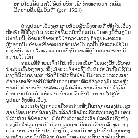
ຫາຍໄປແລ້ວ ແຕ່ໄດ້ພົບກັນອີກ' ເຂົາທັງຫລາຍຕ່າງກໍເລີ່ມ
ມີຄວາມຊື່ນຊົມຍິນດີ” (ລູກາ 15:24)
ຄໍາອຸປະມາເລື່ອງລູກຊາຍນ້ອຍຜູ້ຫລົງຫາຍຄື ໜື່ງໃນເລື່ອງ
ໜ້າຮັກທີ່ດີທີ່ສຸດໃນ ພຣະຄໍາພີ,ແຕ່ມັກຖືກແປໄປໃນທາງທີ່ຜິດໆໃນ
ປະຈຸບັນນີ້, ຂ້າພະເຈົ້າຈະຫຍໍ້ໃຈຄວາມຂອງ ຄໍາອຸປະມາແລະ
ຫຼັງຈາກນັ້ນຂ້າພະເຈົ້າຈະບອກທ່ານວ່າມັນຖືກປີ້ນກັບແລະໃຊ້ໃນ
ທາງທີ່ຜິດ ແນວໃດແດ່ແມ່ນກະທັ່ງນັກເທດທີ່ຮູ້ຈັກຄວາມໝາຍດີ
ກໍຕາມໄດ້ເຮັດ.
ຂະນະທີ່ຂ້າພະເຈົ້າໄດ້ນໍາບົດເທດນີ້ມາໃນແລງນີ້ກໍເພື່ອຈະ
ນໍາສະເໜີສອງທາງ, ໜື່ງ,ຂ້າພະເຈົ້າຈະຊີ້ໃຫ້ເຫັນວ່າມັນຖືກໃຊ້ໃນ
ທາງທີ່ຜິດໂດຍພວກ “ລັດທິນັກຕັດສິນໃຈນິ ຍົມ”ແນວໃດແດ່,ສອງ
ຂ້າຈະພະເຈົ້າຈະຊີ້ໃຫ້ເຫັນຄວາມໝາຍທີ່ແທ້ຈິງຂອງມັນແລະຫຼັງ
ຈາກນັ້ນຂ້າພະເຈົ້າຈະສະແດງໃຫ້ເຫັນວ່າຈະເອົາມານໍາໃຊ້ກັບ
ທ່ານແນວໃດແດ່, ແຕ່ພວກ ເຮົາຈະເລີ່ມຕົ້ນໂດຍການໄປສູ່ຄໍາ
ອຸປະມາທັງໝົດເລື່ອງ.
ພຣະເຢຊູຊົງກ່າວວ່າມີຊາຍຄົນໜື່ງມີລູກຊາຍສອງຄົນ, ລູກ
ຊາຍນ້ອຍມາຫາພໍ່ຂອງ ຕົນແລ້ວຂໍເອົາມໍລະດົກສ່ວນຂອງຕົນຕອນ
ນີ້ເລີຍກ່ອນທີ່ພໍ່ຈະຕາຍ, ພໍ່ກໍເຫັນດ້ວຍແລ້ວເອົາ ມໍລະດົກເຄິ່ງໜື່ງ
ຂອງຕົນໃຫ້ລູກຊາຍຄົນນ້ອຍ, ລູກຊາຍນ້ອຍກໍເອົາທຸກສິ່ງທຸກຢ່າງ
ແລ້ວ ອອກຈາກບ້ານໄປເມືອງອື່ນ, ລາວເດີນທາງໄປເປັນໄລຍະທາງ
ຈາກບ້ານຂອງຕົນໃຊ້ຈ່າຍມໍ ລະດົກສ່ວນຂອງຕົນຢ່າງຟຸ່ມເຟືອຍ