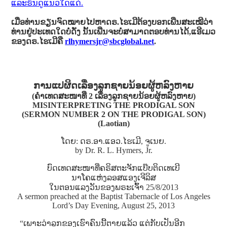
ແລະຮິນດູແນວໃດແດ່.
ເມື່ອທ່ານຂຽນຈົດໝາຍໄປຫາດຣ.ໄຮເມີຕ້ອງບອກເພີ່ນສະເໝີວ່າ
ທ່ານຢູ່ປະເທດໃດບໍ່ດັ່ງ ນັ້ນເພີ່ນຈະບໍ່ສາມາດຕອບທ່ານໄດ້,ແອີເມວ
ຂອງດຣ.ໄຮເມີຄື
rlhymersjr@sbcglobal.net
.
ການແປຜິດເລື່ອງລູກຊາຍນ້ອຍຜູ້ຫລົງຫາຍ
(ຄໍາເທດສະໜາທີ່ 2 ເລື່ອງລູກຊາຍນ້ອຍຜູ້ຫລົງຫາຍ)
MISINTERPRETING THE PRODIGAL SON
(SERMON NUMBER 2 ON THE PRODIGAL SON)
(Laotian)
ໂດຍ: ດຣ.ອາ.ແອວ.ໄຮເມີ, ຈູເນຍ.
by Dr. R. L. Hymers, Jr.
ບົດເທດສະໜາທີ່ຄຣິສຕະຈັກແບ໊ບຕິດເທເບີ
ນາໂຄແຫ່ງລອສແອງເຈີລິສ
ໃນຕອນແລງວັນຂອງພຣະເຈົ້າ 25/8/2013
A sermon preached at the Baptist Tabernacle of Los Angeles
Lord’s Day Evening, August 25, 2013
“ເພາະວ່າລູກຂອງເຮົາຄົນນີ້ຕາຍແລ້ວ ແຕ່ກັບເປັນອີກ