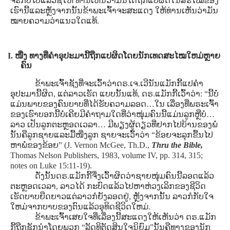
ຈະກັບໄປແລ້ວຊີ້ໃຫ້ ທ່ານເຫັນວ່າມັນໄດ້ຖືກແປຜິດໃນສະໄໝຂອງ
ເຮົານີ້ແລະຫຼັງຈາກນັ້ນຂ້າພະເຈົ້າຈະສະແດງ ໃຫ້ທ່ານເຫັນວ່າມັນ
ໝາຍຄວາມວ່າແນວໃດແທ້.
I. ໜື່ງ ທາງທີ່ຄໍາອຸປະມານີ້ຖືກແປຜິດໂດຍນັກເທດສະໄໝໃຫມ່ຫຼາຍ
ຄົນ
ຂ້າພະເຈົ້າຊັງທີ່ຈະເວົ້າວ່າດຣ.ເຈ.ເວີນັນແມັກກີ້ແປຄໍາ
ອຸປະມານີ້ຜິດ, ແຕ່ລາວເຮັດ ແບບນັ້ນແທ້, ດຣ.ແມັກກີ້ເວົ້າວ່າ: “ນີ້ບໍ່
ແມ່ນພາບຂອງຄົນບາບທີ່ໄດ້ຮັບຄວາມລອດ…ໃນ ເລື່ອງທີ່ພຣະເຈົ້າ
ຂອງເຮົາບອກນີ້ບໍ່ເຄີຍມີຄໍາຖາມໃດທີ່ວ່າໜຸ່ມຄົນນີ້ແມ່ນລູກຫຼືບໍ…
ລາວ ເປັນລູກຕະຫຼອດເວລາ… ມີພຽງຜູ້ດຽວທີ່ຢາກໄປບ້ານຂອງພໍ່
ນັ້ນຄືລູກຊາຍແລະມື້ໜື່ງລູກ ຊາຍຈະເວົ້າວ່າ “ຂ້ອຍຈະລຸກຂື້ນໄປ
ຫາພໍ່ຂອງຂ້ອຍ”
(J. Vernon McGee, Th.D.,
Thru the Bible,
Thomas Nelson Publishers, 1983, volume IV, pp. 314, 315;
notes on Luke 15:11-19).
ດັ່ງນັ້ນດຣ.ແມັກກີ້ຈື່ງເວົ້າຜິດວ່າຊາຍໜຸ່ມຄົນນີ້ລອດແລ້ວ
ຕະຫຼອດເວລາ, ລາວໄດ້ ກະບົດແລ້ວໄປຫາຫ່ວງເລິກຂອງຊີວິດ
ເຮັດບາບຍືດຍາວແຕ່ລາວກໍຍັງລອດຢູ່, ຫຼັງຈາກນັ້ນ ລາວກໍກັບໃຈ
ໃຫມ່ຈາກບາບຂອງຕົນແລ້ວອຸທິດຊີວິດໃຫມ່.
ຂ້າພະເຈົ້າເສຍໃຈທີ່ເລື່ອງນີ້ສະແດງໃຫ້ເຫັນວ່າ ດຣ.ແມັກ
ກີ້ຖືກຊັກນໍາໂດຍພວກ “ລັດທິຕັດສິນໃຈນິຍົມ”ນັ້ນຄືທາງຂອງນັກ