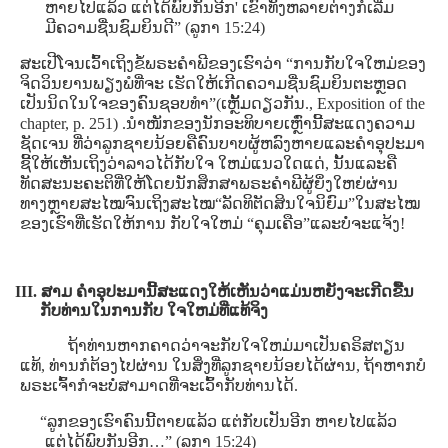
ຫາຍໄປແລ້ວ ແຕ່ໄດ້ພົບກັນອີກ' ເຂົາທັງຫລາຍຕ່າງກໍເລີ່ມ
ມີຄວາມຊື່ນຊົມຍິນດີ” (ລູກາ 15:24)
ສະເປີໂຈນເວົ້າເຖິງຂໍ້ພຣະຄໍາພີຂອງເຮົາວ່າ “ການກັບໃຈໃຫມ່ຂອງ
ຈິດວິນຍານພຽງພໍທີ່ຈະ ເຮັດໃຫ້ເກີດຄວາມຊື່ນຊົມຍິນຕະຫຼອດ
ເປັນນິດໃນໃຈຂອງຄົນຊອບທໍາ”(ເຫຼັ້ມດຽວກັນ.,
Exposition of the
chapter, p. 251)
.ນໍາໜັກຂອງນັກອະທິບາຍເຫຼົ່ານີ້ສະແດງຄວາມ
ຊັດເຈນ ທີ່ວ່າລູກຊາຍນ້ອຍຄືຄົນບາບຜູ້ຫລົງຫາຍແລະຄໍາອຸປະມາ
ຊີ້ໃຫ້ເຫັນເຖິງວ່າລາວໄດ້ກັບໃຈ ໃຫມ່ແນວໃດແດ່, ນັ້ນແລະຄື
ທັດສະນະຄະຕິທີ່ໃຫ້ໂດຍນັກສຶກສາພຣະຄໍາພີຜູ້ຍິ່ງໃຫຍ່ຜ່ານ
ທາງຫຼາຍສະໄໝຈົນເຖິງສະໄໝ“ລັດທິຕັດສິນໃຈນິຍົມ”ໃນສະໄໝ
ຂອງເຮົາທີ່ເຮັດໃຫ້ການ ກັບໃຈໃຫມ່ “ຄຸມເຄືອ”ແລະບໍ່ຈະແຈ້ງ!
III. ສາມ ຄໍາອຸປະມານີ້ສະແດງໃຫ້ເຫັນວ່າແມ່ນຫຍັງຈະເກີດຂື້ນ
ກັບທ່ານໃນການກັບ ໃຈໃຫມ່ທີ່ແທ້ຈິງ
ຖ້າທ່ານຫາກຄາດວ່າຈະກັບໃຈໃຫມ່ມາເປັນຄຣິສຕຽນ
ແທ້, ທ່ານກໍຕ້ອງໄປຜ່ານ ໃນສິ່ງທີ່ລູກຊາຍນ້ອຍໄດ້ຜ່ານ, ຖ້າຫາກບໍ
ພຣະເຈົ້າກໍຈະບໍ່ສາມາດທີ່ຈະເວົ້າກັບທ່ານໄດ້.
“ລູກຂອງເຮົາຄົນນີ້ຕາຍແລ້ວ ແຕ່ກັບເປັນອີກ ຫາຍໄປແລ້ວ
ແຕ່ໄດ້ພົບກັນອີກ…” (ລູກາ 15:24)