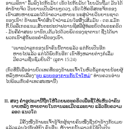
ອາເມລິກາ” ລົ້ມລົງໄປກັບມັນ! ເຮັດໄປກັບມັນ! ໂຍນມັນຖີ້ມ! ມັນໄດ້
ທໍາຮ້າຍຈິດ ວິນຍານເປັນລ້ານໆດວງ, ເຮັດໃຫ້ຄຣິສຕະຈັກຂອງ
ເຮົາເສຍຫາຍແລະໄດ້ນໍາຄວາມຫາຍະ ນະສູ່ຝ່າຍວິນຍານຊາດ
ຂອງເຮົາ! ຂ້າພະເຈົ້າບໍ່ສົນໃຈວ່າແມ່ນໃຜສົ່ງເສີມມັນ - ດຣ.ແມັກ
ກີ້,ບິລລີ່ເກຣແຮມ,ສັນຕະປະປາຟຣານຊີສລືຜູ້ທໍລະຍົດຕໍ່ພຣະຄຣິດ
- ມັນຄືຄໍາສອນ ນາຮົກ,ເຕັມໄປດ້ວຍພິດຂອງຊາຕານ! ຊື່ງໄດ້ພາ
ພວກເຮົາສູ່ຂໍ້ພຣະຄໍາພີຂອງເຮົາ.
“ເພາະວ່າລູກຂອງເຮົາຄົນນີ້ຕາຍແລ້ວ ແຕ່ກັບເປັນອີກ
ຫາຍໄປແລ້ວ ແຕ່ໄດ້ພົບກັນອີກ' ເຂົາທັງຫລາຍຕ່າງກໍເລີ່ມ
ມີຄວາມຊື່ນຊົມຍິນດີ” (ລູກາ 15:24)
(ກົດທີ່ນີ້ເພື່ອອ່ານບົດເທດທີ່ຂອງຂ້າພະເຈົ້າໃນຫົວຂໍ້ລູກຊາຍນ້ອຍຜູ້
ຫລົງຫາຍເລື່ອງ“
ຮູບ ແບບຂອງການກັບໃຈໃຫມ່
” ທ່ານຄວນອ່ານ
ໄປພ້ອມກັບຄໍາເທດສະໜານີ້)
II. ສອງ ຄໍາອຸປະມານີ້ຖືກໃຫ້ໂດຍພຣະຄຣິດເພື່ອຊີ້ໃຫ້ເຫັນວ່າຄົນ
ບາບຫລົງ ຫາຍຕາຍໃນການລະເມີດແລະບາບ ແລ້ວຮັບຄວາມ
ລອດ ແນວໃດ
ມີຄັ້ງໜື່ງຂ້າພະເຈົ້າຮູ້ຈັກຜູ້ຊາຍຄົນໜື່ງຊື່ງຢ່າຮ້າງກັບເມຍ
ແລ້ວແລ່ນໄປກັບຜູ້ຍິງ ຄົນອື່ນ, ຫຼັງຈາກນັ້ນລາວກໍໃຊ້ປືນປຸ້ນ