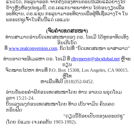
ແນວໃດ, ກະລຸນາອອກ ຈາກຕັ່ງຂອງທ່ານຕອນນີ້ເລີຍແລ້ວຍ່າງໄປ
ຂ້າງຫຼັງຫ້ອງປະຊຸມນີ້, ດຣ.ເຄແກນຈະພາທ່ານ ໄປບ່ອນງຽບເພື່ອ
ອະທິຖານ, ດຣ.ແຊນ ກະລຸນາມາອະທິຖານເພື່ອຜູ້ທີ່ເຊື່ອວາງໃຈ ໃນ
ພຣະເຢຊູເຈົ້າໃນຄືນນີ້ແດ່ ເອແມນ
(ຈົບຄຳເທດສະໜາ)
ທ່ານສາມາດອ່ານບົດເທດສະໜາຂອງ ດຣ. ໄຮເມີ ໄດ້ທຸກອາທິດເທິງ
ອິນເຕີເນັດ
ທີ່
www.realconversion.com
. ກົດໄປທີ່ “ບົດເທດສະໜາ ພາສາລາວ”
ທ່ານອາດຈະອີເມລຫາ ດຣ. ໄຮເມີ ທີ່
rlhymersjr@sbcglobal.net
ຫຼືຈະ
ຂຽນ
ຈົດໝາຍໄປຫາ ທ່ານທີ່
P.O. Box 15308, Los Angeles, CA 90015.
ຫຼຶໂທ
ຫາເພີ່ນທີ່ເບີ
(818)352-0452
.
ອ່ານຂໍ້ພຣະຄຳພີກ່ອນເທດສະໜາໂດຍ ທ່ານ ອາເບວ ພຣຸດໂຮມ
ລູກາ 15:21-24.
ບັນເລງເພງກ່ອນເທດສະໜາໂດຍ ທ້າວ ເບັນຈາມິນ ຄິນເຄດ
ກຣິບຟີດ
“ດຽວນີ້ຂ້ອຍເປັນຂອງພຣະເຢຊູ”
(ໂດຍ ນໍແມນ ເຈ.ເຄລຕັນ 1903-1992).