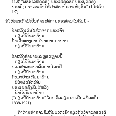
11:8) “ພຣະໂລຫິດຂອງ ພຣະເຢຊູຄຣິດພຣະບຸດຂອງ
ພຣະອົງກໍຊໍາລະເຮົາໃຫ້ປາສະຈາກບາບທັງສິ້ນ” (1 ໂຢຮັນ
1:7)
ຂໍໃຫ້ເພງເກົ່ານີ້ເປັນຄໍາອະທິຖານຂອງທ່ານໃນຄືນນີ້ -
ຂ້າຫລົງເດີນໄປໄກຈາກພຣະເຈົ້າ
ດຽວນີ້ກັບມາບ້ານ
ຂ້າເດີນທາງບາບໃຈຫຍາບມານານ
ດຽວນີ້ກັບມາບ້ານ
ຂ້າຫລົງທໍາບາບຕະຫຼອດຫຼາຍປີ
ດຽວນີ້ກັບມາບ້ານ
ຍອມສາລະພາບຜິດບາບໂດຍດີ
ດຽວນີ້ກັບມາບ້ານ
ກັບມາບ້ານ ກັບມາບ້ານ
ບໍ່ທໍາຜິດອີກເລີຍ
ພຣະເຢຊູຊົງຮັບຜູ້ຫລົງ
ຂ້າຮີບກັບມາບ້ານ
(“ດຽວນີ້ກັບມາບ້ານ” ໂດຍ ວິລລຽມ ເຈ.ເຄີກແພັດທຣິກ
1838-1921).
ຖ້າທ່ານຢາກຈະລົມກັບພວກເຮົາກ່ຽວກັບວ່າຈະລອດໄດ້