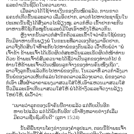
ແລະດໍາເນີນຊີວິດໃນຄວາມບາບ.
ເມື່ອລາວໄດ້ໃຊ້ຈ່າຍເງີນຂອງຕົນໝົດແລ້ວ, ການຂາດ
ແຄນກໍເກີດຂື້ນແລະລາວ ເລີ່ມອຶດຢາກ, ລາວກໍໄປຫາປະຊາຊົນໃນ
ປະເທດນັ້ນຊື່ງໄດ້ສົ່ງລາວໄປລ້ຽງໝູ, ລາວກໍຫິວ ເຂົ້າຢາກຈະກິນ
ອາຫານທີ່ໃຊ້ເກືອໝູນັ້ນແລະບໍ່ມີໃຜເອົາຫຍັງໃຫ້ລາວກິນ.
ຫຼັງຈາກນັ້ນລາວກໍສໍານຶກຕົວແລະເຂົ້າໃຈວ່າຄົນໃຊ້ພໍ່ຂອງ
ຕົນມີອາຫານກິນພຽງພໍ ໃນຂະນະທີ່ລາວເອງຕ້ອງມາອຶດຢາກ,
ລາວຈື່ງຕັດສິນໃຈທີ່ຈະກັບໄປຫາພໍ່ຂອງຕົນແລ້ວ ເວົ້າກັບພໍ່ວ່າ “ພໍ່
ເຈົ້າຂ້າ ຂ້າພະເຈົ້າໄດ້ເຮັດຜິດຕໍ່ສະຫວັນແລະເຮັດຜິດຕໍ່ໜ້າທ່ານ
ດ້ວຍ ຂ້າພະເຈົ້າບໍ່ສົມຄວນຈະໄດ້ຊື່ວ່າເປັນລູກຂອງທ່ານຕໍ່ໄປ ຂໍ
ທ່ານໃຫ້ຂ້າພະເຈົ້າເປັນເໝືອນລູກຈ້າງຂອງທ່ານຄົນໜຶ່ງເຖີດ”,
ລາວຈື່ງລຸກຂື້ນແລ້ວກັບໄປຫາພໍ່ຂອງຕົນ, ໃນເວລາທີ່ ລາວກໍາລັງມາ
ນັ້ນພໍ່ຂອງລາວເຫັນກໍແລ່ນໄປກອດລາວແລ້ວຈຸບລາວ, ພໍ່ຂອງລາວ
ກໍເອົາ ເສື້ອຜ້າລາຄາແພງມາສວມໃສ່ໃຫ້,ເອົາແຫວນມາສວມໃສ່
ນີ້ວມືແລະເອົາເກີບມາສວມໃສ່ໃຫ້ ພໍ່ໄດ້ຂ້າງົວແລະຈັດງານລ້ຽງ
ໃຫຍ່ໃຫ້, ພໍເວົ້າວ່າ:
“ເພາະວ່າລູກຂອງເຮົາຄົນນີ້ຕາຍແລ້ວ ແຕ່ກັບເປັນອີກ
ຫາຍໄປແລ້ວ ແຕ່ໄດ້ພົບກັນອີກ' ເຂົາທັງຫລາຍຕ່າງກໍເລີ່ມ
ມີຄວາມຊື່ນຊົມຍິນດີ” (ລູກາ 15:24)
ນັ້ນຄືພື້ນຖານໂຄງຮ່າງຂອງຄໍາອຸປະມາ, ຕອນນີ້ຂ້າພະເຈົ້າ