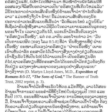
ຄຣິສຕຽນແທ້!, ບໍເທົ່າໃດປີທີ່ຜ່ານມາ ຫົວໜ້າບ້ານພັກໂສເພນີທີ່
ລອສແອງເຈີລິສນີ້ບອກວ່າລາວເປັນ“ຄຣິສຕຽນທີ່ເກີດໃຫມ່ແລ້ວ”
ມີນັກປະກາດຂ່າວປະເສີດຄົນໜື່ງບໍ່ຂ້າພະເຈົ້າວ່າ“ຢ່າໄປຕັດສິນ
ລາວ” ແມ່ນຫຍັງຈື່ງໃຈ ຮ້າຍ! ນີ້ແມ່ນຄວາມສັບສົນຂອງນັກ
ປະກາດຂ່າວປະເສີດແບບທີ່ເອີ້ນວ່າ “ລັດທິແອນໄທນໍ ມຽນນິຍົມ”
ທີ່ເຊື່ອວ່າຄົນຜູ້ໜື່ງສາມາດມີຊີວິດໃນຄວາມບາບແລະເປັນລູກຂອງ
ພຣະເຈົ້າໃນ ເວລາດຽວກັນໄດ້, ພວກເຂົາມັກເອີ້ນຕົວເອງວ່າ
“ຄຣິສຕຽນເນື້ອໜັງ”, ແຕ່ ດຣ.ມາຕິນ ລອຍໂຈນກ່າວ ວ່າ: “ມັນ
ເປັນການແປຜິດ [ຂອງ ໂລມ 8:5-8] ທີ່ວ່າ ‘ຄົນທັງຫຼາຍທີ່ຢູ່ ຝ່າຍ
ເນື້ອໜັງ’ ຂະໜາມຕົວເອງວ່າຄຣິສຕຽນ “ຝ່າຍເນື້ອໜັງ” ເພາະ
ເຮົາເຫັນວ່າອັກ ຄະສາວົກໄດ້ເວົ້າບາງສິ່ງບາງຢ່າງກ່ຽວກັບພວກ
ເຂົາຊື່ງເຮັດໃຫ້ເປັນໄປບໍ່ໄດ້ວ່າພວກເຂົາ ເປັນຄຣິສຕຽນອີກ
ຕໍ່ໄປ,ຊາວຄຣິສຕຽນທີ່ອັກຄະສາວົກໄດ້ບອກເຮົາມັກກ່ຽວຂ້ອງກັບ
ກັບປ່ຽນ ແປງທາງທໍາມະຊາດຂອງມະນຸດຢ່າງສົມບູນແບບ”
ອ້າງອີງຈາກ
(D. Martyn Lloyd-Jones, M.D.,
Exposition of
Romans 8:5-17, “The Sons of God,”
The Banner of Truth
Trust, 2002 reprint, p. 3).
ຂ້າພະເຈົ້າບໍ່ມັກທີ່ຈະເຮັດໃຫ້ດຣ.ແມັກກີ້ຖືກ, ລາວໄດ້ສອນ
ຂ້າພະເຈົ້າການແປ ພຣະຄໍາພີທີ່ຍິ່ງໃຫຍ່ໃນຊ່ວງຊຸມປີ 1960 ແລະ
ຕົ້ນປີ 1970, ຂະນະທີ່ຂ້າພະເຈົ້າຟັງລາຍ ການວິທະຍຸຂອງລາວທຸກໆ
ມື້, ຂ້າພະເຈົ້າຈື່ງຖອຍຄວາມຄິດທີ່ຈະຊ່ວຍໃຫ້ລາວເຂົ້າໃຈຖືກ ຕ້ອງ
ກັບຄວາມຄິດກ່ຽວກັບລູກຊາຍນ້ອຍຜູ້ຫລົງຫາຍ, ແຕ່ຂ້າພະເຈົ້າ
ບໍ່ມີທາງເລືອກ, ດຣ.ແມັກກີ້ເວົ້າວ່າລາວໄດ້ຮັບຄວາມລອດຕອນທີ່