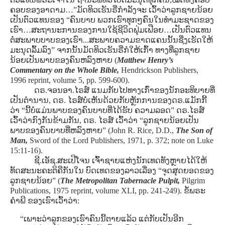
ຄອບຂອງອາດາມ…”ມັດທິວເຮັນຣີ່ກໍາລັງຈະ ເວົ້າວ່າລູກຊາຍນ້ອຍ
ເປັນຕົວແທນຂອງ “ຄົນບາບ ພວກເຮົາທຸກໆຄົນໃນທໍາມະຊາດຂອງ
ເຮົາ…ສະຖານະການຂອງການໃຊ້ຊີວິດຟຸ່ມເຟືອຍ…ເປັນຕົວແທນ
ຕໍ່ສະພາບບາບຂອງເຮົາ...ສະພາບຄວາມຂາດແຄນນັ້ນຊື່ງເຮັດໃຫ້
ມະນຸດລົ້ມລົງ” ຈາກນັ້ນມັດທິວເຮັນຣີ່ກໍໃຫ້ເກົ້າ ທາງທີ່ລູກຊາຍ
ນ້ອຍເປັນພາບຂອງຄົນຫລົງຫາຍ
(
Matthew Henry’s
Commentary on the Whole Bible,
Hendrickson Publishers,
1996 reprint, volume 5, pp. 599-600).
ດຣ.ຈອນອາ.ໄຣສ໌ ແນມກັບໄປທາງເກົ່າຂອງນັກອະທິບາຍທີ່
ເປັນຕໍານານ, ດຣ. ໄຣສ໌ບໍ່ເຫັນດ້ວຍກັບຫຼັກການຂອງດຣ.ແມັກກີ້
ວ່າ “ນີ້ບໍ່ແມ່ນພາບຂອງຄົນບາບທີ່ໄດ້ຮັບ ຄວາມລອດ” ດຣ.ໄຣສ໌
ເວົ້າວ່າກົງກັນຂ້າມກັນ, ດຣ. ໄຣສ໌ ເວົ້າວ່າ “ລູກຊາຍນ້ອຍເປັນ
ພາບຂອງຄົນບາບທີ່ຫລົງຫາຍ”
(John R. Rice, D.D.,
The Son of
Man,
Sword of the Lord Publishers, 1971, p. 372; note on Luke
15:11-16).
ຊີ.ເອັຊ.ສະເປີໂຈນ ເຈົ້າຊາຍແຫ່ງນັກເທດທັງຫຼາຍໄດ້ໃຫ້
ທັດສະນະຄະຕິຄືກັນໃນ ບົດເທດຂອງລາວເລື່ອງ “ຈຸດສຸດຍອດຂອງ
ລູກຊາຍນ້ອຍ”
(
The Metropolitan Tabernacle Pulpit,
Pilgrim
Publications, 1975 reprint, volume XLI, pp. 241-249).
ຂໍ້ພຣະ
ຄໍາພີ ຂອງເຮົາເວົ້າວ່າ:
“ເພາະວ່າລູກຂອງເຮົາຄົນນີ້ຕາຍແລ້ວ ແຕ່ກັບເປັນອີກ