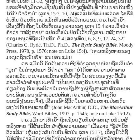
ຫາຍໃນຂໍ້ທີ່ 11-32, ຈຸດຫຼັກໆ ໃນຄໍາອຸປະມາທັງສາມເລື່ອງນັ້ນກໍຄື
ພຣະເຈົ້າຊົງມີຄວາມຊື່ນຊົມຍິນດີຢ່າງເຫຼືອລົ້ນທີ່ “ຄົນ ບາບຄົນໜື່ງ
ໄດ້ກັບໃຈໃຫມ່” (ລູກາ 15:7, 10, 24)ແຕ່ແປກທີ່ແມ່ນແຕ່ດຣ.ໄຣຣີ່ກໍ
ບໍ່ເຫັນ ດ້ວຍກັບດຣ.ແມັກກີ້ແລະບີລລີ່ເກຣແຮມ, ດຣ.ໄຣຣີ້ ເວົ້າ
ເລື່ອງນີ້ຖືກຕ້ອງໃນບັນທຶກຂອງ ລາວຂອງ ລູກາ 15:4 ລາວເວົ້າວ່າ
ຄໍາວ່າ “ຫລົງຫາຍ” ແປດເທື່ອໃນບົດນີ້ເວົ້າເຖິງການ ຫລົງຫາຍ
ຂອງມະນຸດທີ່ຖືກເນັ້ນໜັກ ຂໍ້ 4 [ສອງເທື່ອ], 6, 8, 9, 17, 24, 32”
(Charles C. Ryrie, Th.D., Ph.D.,
The Ryrie Study Bible,
Moody
Press, 1978, p. 1576; note on Luke 15:4).
“ການຫລົງຫາຍຂອງ
ມະນຸດຖືກເນັ້ນຢ້ຳ” ແນ່ນອນແມ່ນ
ດຣ.ແມັກກີ້ ກົດດັນຄວາມຈິງທີ່ວ່າລູກຊາຍນ້ອຍຖືກເອີ້ນວ່າ
“ລູກ” ໃນຄໍາອຸປະມາ ນີ້ຄໍາວ່າ “ລູກ” ບໍ່ໄດ້ໝາຍຄວາມວ່າລາວ
ລອດແລ້ວ, ດຣ.ຈອນແມັກອາເທີເວົ້າຖືກໃນ ສ່ວນຂອງຈຸດນີ້ເມື່ອ
ລາວເວົ້າວ່າຄໍາອຸປະມານີ້ “ເປັນພາບຂອງຄົນບາບທຸກຄົນ(ທີ່
ກ່ຽວຂ້ອງ ກັບພຣະບິດາໃນການຊົງສ້າງ)ຜູ້ຊື່ງສູນເສຍສັກກະຍະ
ພາບພິເສດຂອງເຂົາແລະປະຕິເສດ ຄວາມສໍາພັນໃດໆກັບ
ພຣະອົງ[ພຣະເຈົ້າ], ເລືອກເອົາຊີວິດໃນບາບດ້ວຍການປ່ອຍຕົວ
ເອງໄປກັບບາບແທນທີ່”
(John MacArthur, D.D.,
The MacArthur
Study Bible,
Word Bibles, 1997, p. 1545; note on Luke 15:12).
ດຣ.ແມັກອາເທີ ເວົ້າຖືກເຊັ່ນດຽວກັນວ່າລູກຊາຍນ້ອຍຜູ້
ຫລົງຫາຍ “ຄືຜູ້ສະມັກ ສໍາຫຼັບຄວາມລອດ” ເມື່ອລາວ “ຮູ້ສໍານຶກ
ຕົວແລ້ວ” ເຫຼັ້ມດຽວກັນໃນບັນທຶກໃນ ລູກາ 15:17), ເລື່ອງນີ້ໄດ້ຊີ້
ໃຫ້ເຫັນວ່າແມັກອາເທີເວົ້າຖືກວ່າລູກຊາຍນ້ອຍຄືຜູ້ຫລົງຫາຍ, ຂ້າ