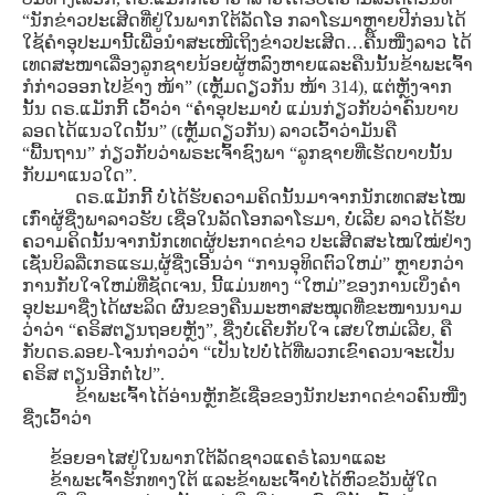
“ນັກຂ່າວປະເສີດທີ່ຢູ່ໃນພາກໃຕ້ລັດໂອ ກລາໂຮມາຫຼາຍປີກ່ອນໄດ້
ໃຊ້ຄໍາອຸປະມານີ້ເພື່ອນໍາສະເໜີເຖິງຂ່າວປະເສີດ…ຄືນໜື່ງລາວ ໄດ້
ເທດສະໜາເລື່ອງລູກຊາຍນ້ອຍຜູ້ຫລົງຫາຍແລະຄືນນັ້ນຂ້າພະເຈົ້າ
ກໍກ່າວອອກໄປຂ້າງ ໜ້າ” (ເຫຼັ້ມດຽວກັນ ໜ້າ 314), ແຕ່ຫຼັງຈາກ
ນັ້ນ ດຣ.ແມັກກີ້ ເວົ້າວ່າ “ຄໍາອຸປະມາບໍ່ ແມ່ນກ່ຽວກັບວ່າຄົນບາບ
ລອດໄດ້ແນວໃດນັ້ນ” (ເຫຼັ້ມດຽວກັນ) ລາວເວົ້າວ່າມັນຄື
“ພື້ນຖານ” ກ່ຽວກັບວ່າພຣະເຈົ້າຊົງພາ “ລູກຊາຍທີ່ເຮັດບາບນັ້ນ
ກັບມາແນວໃດ”.
ດຣ.ແມັກກີ້ ບໍ່ໄດ້ຮັບຄວາມຄິດນັ້ນມາຈາກນັກເທດສະໄໝ
ເກົ່າຜູ້ຊື່ງພາລາວຮັບ ເຊື່ອໃນລັດໂອກລາໂຮມາ, ບໍ່ເລີຍ ລາວໄດ້ຮັບ
ຄວາມຄິດນັ້ນຈາກນັກເທດຜູ້ປະກາດຂ່າວ ປະເສີດສະໄໝໃໝ່ຢ່າງ
ເຊັ່ນບິລລີ່ເກຣແຮມ,ຜູ້ຊື່ງເອີ້ນວ່າ “ການອຸທິດຕົວໃຫມ່” ຫຼາຍກວ່າ
ການກັບໃຈໃຫມ່ທີ່ຊັດເຈນ, ນີ້ແມ່ນທາງ “ໃຫມ່”ຂອງການເບິ່ງຄໍາ
ອຸປະມາຊື່ງໄດ້ຜະລິດ ຜົນຂອງຄືນມະຫາສະໝຸດທີ່ຂະໜານນາມ
ວ່າວ່າ “ຄຣິສຕຽນຖອຍຫຼັງ”, ຊື່ງບໍ່ເຄີຍກັບໃຈ ເສຍໃຫມ່ເລີຍ, ຄື
ກັບດຣ.ລອຍ-ໂຈນກ່າວວ່າ “ເປັນໄປບໍ່ໄດ້ທີ່ພວກເຂົາຄວນຈະເປັນ
ຄຣິສ ຕຽນອີກຕໍ່ໄປ”.
ຂ້າພະເຈົ້າໄດ້ອ່ານຫຼັກຂໍ້ເຊື່ອຂອງນັກປະກາດຂ່າວຄົນໜື່ງ
ຊື່ງເວົ້າວ່າ
ຂ້ອຍອາໄສຢູ່ໃນພາກໃຕ້ລັດຊາວແຄຣໍໄລນາແລະ
ຂ້າພະເຈົ້າຮັກທາງໃຕ້ ແລະຂ້າພະເຈົ້າບໍ່ໄດ້ຫົວຂວັນຜູ້ໃດ