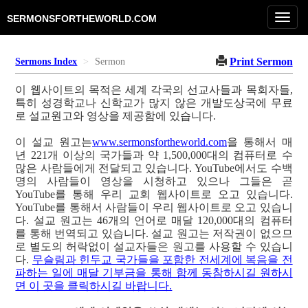
Toggl
SERMONSFORTHEWORLD.COM
navig
Print Sermon
Sermons Index
Sermon
이 웹사이트의 목적은 세계 각국의 선교사들과 목회자들,
특히 성경학교나 신학교가 많지 않은 개발도상국에 무료
로 설교원고와 영상을 제공함에 있습니다.
이 설교 원고는
www.sermonsfortheworld.com
을 통해서 매
년 221개 이상의 국가들과 약 1,500,000대의 컴퓨터로 수
많은 사람들에게 전달되고 있습니다. YouTube에서도 수백
명의 사람들이 영상을 시청하고 있으나 그들은 곧
YouTube를 통해 우리 교회 웹사이트로 오고 있습니다.
YouTube를 통해서 사람들이 우리 웹사이트로 오고 있습니
다. 설교 원고는 46개의 언어로 매달 120,000대의 컴퓨터
를 통해 번역되고 있습니다. 설교 원고는 저작권이 없으므
로 별도의 허락없이 설교자들은 원고를 사용할 수 있습니
다.
무슬림과 힌두교 국가들을 포함한 전세계에 복음을 전
파하는 일에 매달 기부금을 통해 함께 동참하시길 원하시
면 이 곳을 클릭하시길 바랍니다.