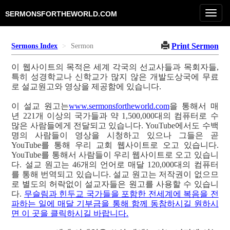
Toggl
SERMONSFORTHEWORLD.COM
navig
Print Sermon
Sermons Index
Sermon
이 웹사이트의 목적은 세계 각국의 선교사들과 목회자들,
특히 성경학교나 신학교가 많지 않은 개발도상국에 무료
로 설교원고와 영상을 제공함에 있습니다.
이 설교 원고는
www.sermonsfortheworld.com
을 통해서 매
년 221개 이상의 국가들과 약 1,500,000대의 컴퓨터로 수
많은 사람들에게 전달되고 있습니다. YouTube에서도 수백
명의 사람들이 영상을 시청하고 있으나 그들은 곧
YouTube를 통해 우리 교회 웹사이트로 오고 있습니다.
YouTube를 통해서 사람들이 우리 웹사이트로 오고 있습니
다. 설교 원고는 46개의 언어로 매달 120,000대의 컴퓨터
를 통해 번역되고 있습니다. 설교 원고는 저작권이 없으므
로 별도의 허락없이 설교자들은 원고를 사용할 수 있습니
다.
무슬림과 힌두교 국가들을 포함한 전세계에 복음을 전
파하는 일에 매달 기부금을 통해 함께 동참하시길 원하시
면 이 곳을 클릭하시길 바랍니다.