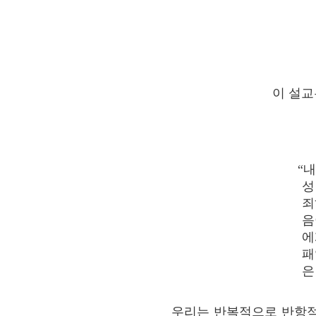
이 설교
“
성
죄
음
에
패
은
우리는 반복적으로 반항적