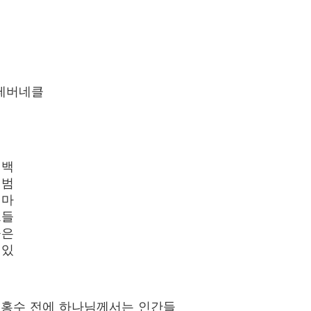
 테버네클
 백
 범
 마
그들
들은
 있
대홍수 전에 하나님께서는 인간들