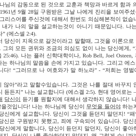
하나님의 감동으로 된 것으로 교훈과 책망과 바르게 함과 
내가 1961년 9월 28일 구원받은 그날 나에게 진리을 보여
그리스어를 주신것에 대해서 한번도 의심해본적이 없습니
 내가 나의 말을 설교하는것이 아니기 때문입니다. 나는
(에스셀 2:4).
서 당신이 지옥으로 갈것이라고 말할때, 그것을 이론으로
 그의 모든 권위와 조금의 의심도 없이 나는 당신에게, 
46). 나는 플러 신학대학이나, Rob Bell, Joel Ost
나는 하나님의 말씀을 손에 가지고 있습니다. 그리고 에
! “그러므로 나 여호와가 말 하노라” - “저희는 영
지 않아”라고 말할수있습니다. 그것은 나를 절대 바꾸지 
 듣든지” 나는 설교합니다 (에스겔 2:5). 현대 영어로는 
대
당신이
듣기를 원할지에 대해서 생각하지 않습니다! 
않을것입니다! 나는 하나님께 당신이
무엇을 들어야
하는지
 당신에게 설교합니다. 당신이 그것을 듣던지 말던지! “
. 당신은 구원받지 못했고, 죄에 구속되어 있습니다. 당
 당신에게 말합니다, 당신이 듣던지 말던지, 당신이 좋아
던지, 당신이 나를 좋아하던지 말던지. 왜 그렇게 습니까?