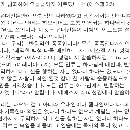
게 범죄하여 오늘날까지 이르렀나니” (에스겔 2:3).
유대인들만이 반항적인 나라였다고 생각해서는 안됩니다
“백성”이라는 단어는 히브리어로 보통 번역되는 하나님의
oi”라고 쓰입니다. 이것은 유대인들이 이방인, 이교도를
인만큼 나빴다는 의미입니다!
다! 우리는 반항적인 종족입니다! 무슨 종족입니까?
인
 “패역한 백성 나를 배반하는 자” (에스겔 2:3). 성
 갔거늘” (이사야 53:6). 성경에서 말씀하시길, “그
며” (예레미아 5:23). 모든 인류는 하나님께 배반과,
익하게 되고 선을 행하는 자는 없나니 하나도 없도다” (로
으로 많은 사람이 죄인 된것 같이 한 사람의 순종하심으로 
의 계명을 거역했습니다. 모든 인류는 하나님에게 반항하
이었더니”라고 말합니다 (에베소서 2:3). 성경에서 말씀하
우리는 나으뇨 결코 아니라 유대인이나 헬라인이나 다 죄
 기록한바 의인은 없나니 하나도 없으며 깨닫는 자도 없
 한가지로 무익하게 되고 선을 행하는 자는 없나니 하나도
그 혀로는 속임을 베풀며 그 입술에는 독사의 독이 있고 그