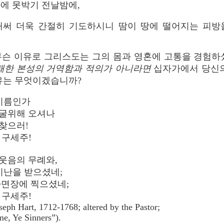
에 못박기 전날밤에,
애써 더욱 간절히 기도하시니 땀이 땅에 떨어지는 피방울
무슨 이유로 그리스도는 그의 몸과 영혼에 고통을 경험
부패한 본성의 거역함과 적의가 아니라면
십자가에서 당신의
유는 무엇이겠습니까?
 이름인가
누굴위해 오셔나
찾으러!
 구세주!
웃음의 무례와,
비난을 받으셨네;
사면장에 찍으셨네;
 구세주!
eph Hart, 1712-1768; altered by the Pastor;
e, Ye Sinners”).