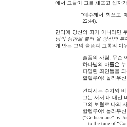
에서 그들이 그를 체포고 십자가
"예수께서 힘쓰고 
22:44).
만약에 당신의 죄가 아니라면 
님의 심판을 불러 올 당신의 
게 만든 그의 슬픔과 고통의 이
슬픔의 사람, 무슨
하나님의 아들은 
파멸된 죄인들을 되
할렐루야! 놀라우신
견디시는 수치와 비
그는 서서 내 대신 
그의 보혈로 나의 
할렐루야! 놀라우신
(“Gethsemane” by Jos
to the tune of “Com