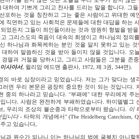
현하기를 믿지 않는 것은 오늘날 우리 모두가 믿지 않는 
] 대하여 기쁘게 그리고 찬사를 드리는 말을 합니다. 그들
, 선포하는 것을 칭찬하고 그는 좋은 사람이고 위대한 예언
에 직면하고 있는 사회적은 문제들에 대한 대답을 하는 
찌되었든지 그들이 죄인들이라는 것과 영원히 형벌을 받을
리고 그리스도의 죽음이 대속의 희생이고 하나님의 정의
신 하나님과 화목케하는 분인 것을 알지 못하고 있는 것
 대하여 말씀하신 것을 받아 들이지 않을 것입니다. 오늘날
 경멸과 거절을 당하시고, 그리고 사람들은 그분을 존
이사야서
, 윌리암 에드맨 출판사, 1972, 제 3권, 344면).
경의 바로 심장이라고 믿었습니다. 저는 그가 맞다는 생
그러면 우리 본문은 굉장히 중요한 것이 되는 것입니다. 
 중의 하나라고 믿습니다. "부패에" 대한 우리에게 주는
 입니다. 사람은 완전하게 부패하였습니다. 하이델벨그 
브, 우리의 조상의 불순종과 타락으로부터 왔습니다.
이 
것입니다
- 타락의 개념에서" (The Heidelberg Catechism, 
주고 있습니다,
나님과 원수가 되나니 이는 하나님의 법에 굴복치 아니할뿐