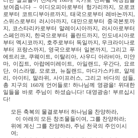
러한 설교들이 전세계 168개 국가로 전파될 예정임을
보여줍니다 – 이디오피아로부터 헝가리까지, 모로코
로부터 코트디부아르까지, 태국으로부터 레바논까지,
스위스로부터 러시아까지, 대만으로부터 중국본토까
지, 코스타리카로부터 말레이시아까지, 러시아로부터
스페인까지, 한국으로부터 폴란드까지, 인도네시아로
부터 멕시코까지, 호주로부터 독일까지, 우크라이나로
부터 프랑스까지, 영국으로부터 일본까지, 그리고 푸
에트리코, 쿠웨이트, 이탈리아, 사우디 아라비아, 미얀
마, 이집트, 아랍에미레이트, 아일랜드, 우간다, 요르
단, 이스라엘, 모로코, 뉴질랜드, 마다가스카르, 알제
리, 아이티, 말라위, 사이프러스, 그리고 바다의 섬들,
총 지구의 160개 언어들로! 하나님께 영광을! 위대한
일들을 바로 주님이 하셨습니다! 대영광송! 부르십시
다!
모든 축복의 물결로부터 하나님을 찬양하라,
이 아래의 모든 창조물들이여, 그를 찬양하라;
위에 계신 그를 찬양하라, 주님 천국의 주인이시
여;