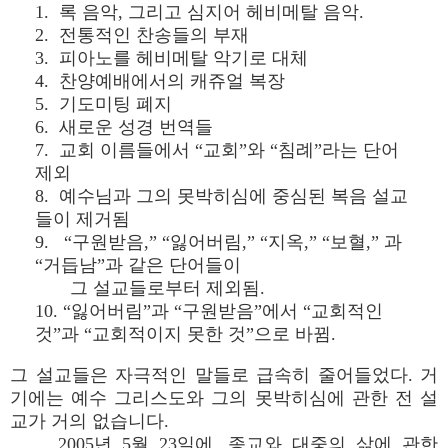
1. 록 음악, 그리고 심지어 헤비메탈 음악.
2. 전통적인 찬송들의 부재
3. 피아노를 헤비메탈 악기로 대체
4. 찬양예배에서의 캐쥬얼 복장
5. 기도미팅 폐지
6. 새로운 성경 번역들
7. 교회 이름들에서 “교회”와 “침례”라는 단어
제외
8. 예수님과 그의 못박히심에 중심된 복음 설교
들이 제거됨
9. “구원받음,” “잃어버림,” “지옥,” “보혈,” 과
“거듭남”과 같은 단어들이
그 설교들로부터 제외됨.
10. “잃어버림”과 “구원받음”에서 “교회적인
것”과 “교회적이지 못한 것”으로 바뀜.
그 설교들은 자극적인 말들로 급속히 줄어들었다. 거
기에는 예수 그리스도와 그의 못박히심에 관한 전 설
교가 거의 없습니다.
2005년 5월 23일에, 종교와 대중의 삶에 관한