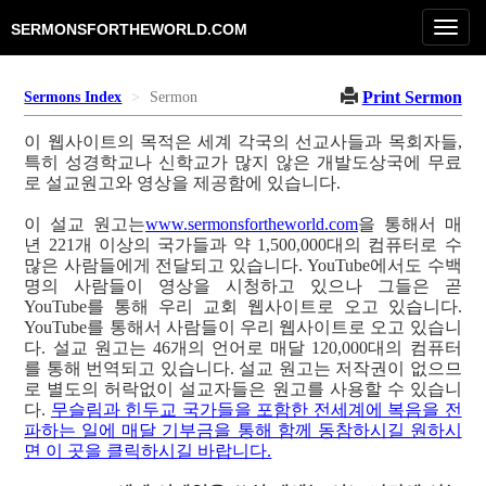
Toggl
SERMONSFORTHEWORLD.COM
navig
Print Sermon
Sermons Index
Sermon
이 웹사이트의 목적은 세계 각국의 선교사들과 목회자들,
특히 성경학교나 신학교가 많지 않은 개발도상국에 무료
로 설교원고와 영상을 제공함에 있습니다.
이 설교 원고는
www.sermonsfortheworld.com
을 통해서 매
년 221개 이상의 국가들과 약 1,500,000대의 컴퓨터로 수
많은 사람들에게 전달되고 있습니다. YouTube에서도 수백
명의 사람들이 영상을 시청하고 있으나 그들은 곧
YouTube를 통해 우리 교회 웹사이트로 오고 있습니다.
YouTube를 통해서 사람들이 우리 웹사이트로 오고 있습니
다. 설교 원고는 46개의 언어로 매달 120,000대의 컴퓨터
를 통해 번역되고 있습니다. 설교 원고는 저작권이 없으므
로 별도의 허락없이 설교자들은 원고를 사용할 수 있습니
다.
무슬림과 힌두교 국가들을 포함한 전세계에 복음을 전
파하는 일에 매달 기부금을 통해 함께 동참하시길 원하시
면 이 곳을 클릭하시길 바랍니다.