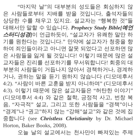
“마지막 날”의 대부분의 성도들은 회심하지 않
은 사람들로부터 지배를 받을 것입니다, 출석자들의
상당한 수를 채우고 있지요. 설교자는 “행복한 것”들
대해서만 말할 수 있습니다.
Prophecy Study Bible[예언
스터디성경]
이 언급하듯이, “설교자가 유쾌한 말만 하
기를 원한다는 것입니다.” 만약에 설교자가 청중을 향
하여 죄인들이라고 아니면 잘못 되었다고 선포하면 많
은 사람들을 잃게 될 것입니다! 이렇기 때문에 많은 설
교자들은 진리를 선포하기를 무서워합니다! 회중의 대
부분의 사람들이 거듭나지 않아서 경책하거나, 경계하
거나, 권하는 말을 듣기 원하지 않습니다 (디모데후서
4:2). “사람이 바른 교훈을 받지 아니하며” (디모데후서
4:3). 이렇기 때문에 많은 설교자들은 “허탄한 이야기”
(디모데후서 4:4) 와 같은 철학, 긍정적 사고, 번창 복
음, “자극적” 설교, 그리고 또한 사람들을 “경책”이나
“경계”나 “권고”하지 않는 “강해”설교”와 같은 것에 집
중합니다 (see
Christless Christianity
by Dr. Michael
Horton, Baker Books, 2008).
오늘 날의 설교에서는 천사만이 빠져있는 주제