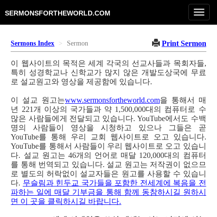
Toggl
SERMONSFORTHEWORLD.COM
navig
Print Sermon
Sermons Index
Sermon
이 웹사이트의 목적은 세계 각국의 선교사들과 목회자들,
특히 성경학교나 신학교가 많지 않은 개발도상국에 무료
로 설교원고와 영상을 제공함에 있습니다.
이 설교 원고는
www.sermonsfortheworld.com
을 통해서 매
년 221개 이상의 국가들과 약 1,500,000대의 컴퓨터로 수
많은 사람들에게 전달되고 있습니다. YouTube에서도 수백
명의 사람들이 영상을 시청하고 있으나 그들은 곧
YouTube를 통해 우리 교회 웹사이트로 오고 있습니다.
YouTube를 통해서 사람들이 우리 웹사이트로 오고 있습니
다. 설교 원고는 46개의 언어로 매달 120,000대의 컴퓨터
를 통해 번역되고 있습니다. 설교 원고는 저작권이 없으므
로 별도의 허락없이 설교자들은 원고를 사용할 수 있습니
다.
무슬림과 힌두교 국가들을 포함한 전세계에 복음을 전
파하는 일에 매달 기부금을 통해 함께 동참하시길 원하시
면 이 곳을 클릭하시길 바랍니다.