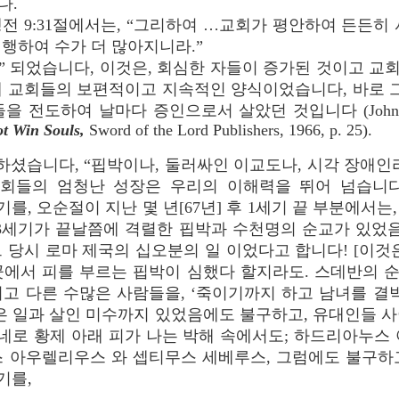
다.
 9:31절에서는, “그리하여 …교회가 평안하여 든든히 
행하여 수가 더 많아지니라.”
되었습니다, 이것은, 회심한 자들이 증가된 것이고 교
대 교회들의 보편적이고 지속적인 양식이었습니다, 바로
 전도하여 날마다 증인으로서 살았던 것입니다 (John R. R
t Win Souls,
Sword of the Lord Publishers, 1966, p. 25).
 말씀하셨습니다, “핍박이나, 둘러싸인 이교도나, 시각 장애
들의 엄청난 성장은 우리의 이해력을 뛰어 넘습니다. W
를, 오순절이 지난 몇 년[67년] 후 1세기 끝 부분에서는,
세기가 끝날쯤에 격렬한 핍박과 수천명의 순교가 있었음에도 
 당시 로마 제국의 십오분의 일 이었다고 합니다! [이것은
곳에서 피를 부르는 핍박이 심했다 할지라도. 스데반의 
고 다른 수많은 사람들을, ‘죽이기까지 하고 남녀를 결
 넣은 일과 살인 미수까지 있었음에도 불구하고, 유대인들
 네로 황제 아래 피가 나는 박해 속에서도; 하드리아누스
스 아우렐리우스 와 셉티무스 세베루스, 그럼에도 불구하
기를,