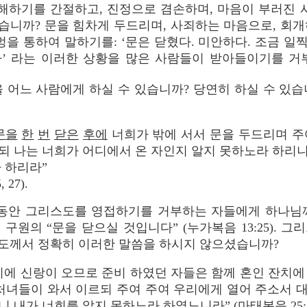
, “화해하기를 간절하고, 진정으로 겸손하며, 마음이 부러진
있습니까? 문을 힘차게 두드리며, 사죄하는 마음으로, 회
을 통하여 말하기를: ‘문은 닫혔다. 미안하다. 조금 일
다’ 라는 이러한 상황을 많은 사람들이 받아들이기를 거
 어느 사람에게 하실 수 있습니까? 당연히 하실 수 있
문을
한
번
닫은
후에
너희가 밖에 서서 문을 두드리며 주
되 나는 너희가 어디에서 온 자인지 알지 못하노라 하리
 하리라”
27).
 동안 그리스도를 영접하기를 거부하는 자들에게 하나님
구원의 “문을 닫으실 것입니다” (누가복음 13:25). 
도께서 정확히 이러한 말씀을 하시지 않으셨습니까?
이에 신랑이 오므로 준비 하였던 자들은 함께 혼인 잔치
처녀들이 와서 이르되 주여 주여 우리에게 열어 주소서 
 내가 너희를 알지 못하노라 하였느니라” (마태복음 25:10-