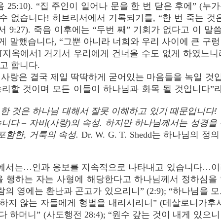
음 25:10). “집 주인이 일어나 문을 한 번 닫은 후에” (누
 수 없습니다! 히브리서에서 기록되기를, “한 번 죽는 것
 9:27). 죽음 이후에는 “두번 째” 기회가 없다고 이
 말했습니다, “그뿐 아니라 너희와 우리 사이에 큰 구
 [지옥에서]
거기서
우리에게
건너올
수도
없게
하였느니
고 합니다.
“하나님의 사랑은 결국 제일 딱딱하게 굳어있는 마음들을 녹일
 승리할 것이며 모든 이들이 하나님과 화목 될 것입니다”라
언급을 한 것은 하나님 대해서 잘못 이해하고 있기 때문입니다
니다 – 자비(사랑)의 속성. 하지만 하나님께서는 성경을
포함한, 거룩의 속성.
Dr. W. G. T. Shedd는 하나님
서는…인과 응보를 지속적으로 나타내고 있습니다…이러
 행하는 자는 사형에 해당한다고 하나님께서 정하심을 알고”
람의 영에는 환난과 곤고가 있으리니” (2:9); “하나님을 
지 않는 자들에게 형벌을 내리시리니” (데살로니가후서 1
 하더니” (사도행전 28:4); “원수 갚는 것이 내게 있으