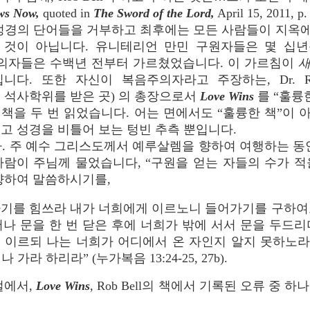
ws Now,
quoted in
The Sword of the Lord,
April 15, 2011, p.
 성경의 단어들을 거부하고 최후에는 모든 사람들이 지옥
 것이 아닙니다. 유니테리언 만민 구원자들은 몇 십년동안
은 진보주의자들은 수백년 전부터 가르쳤었습니다. 이 가르침이
 또한 자신이 복음주의자라고 주장하는, Dr. Richar
ob Bell이 석사학위를 받은 곳) 의 총장으로서
Love Wins
를 “훌륭
ell의 책을 두 번 읽었습니다. 어는 면에서도 “훌륭한 책”이
고 성경을 비틀어 보는 텅빈 추측 뿐입니다.
. 주 예수 그리스도께서 예루살렘을 향하여 여행하는 동
람이 주님께 물었습니다, “구원을 얻는 자들의 수가 적
향하여 말씀하시기를,
가기를 힘쓰라 내가 너희에게 이르노니 들어가기를 구하여
어나 문을 한 번 닫은 후에 너희가 밖에 서서 문을 두드리
 이르되 나는 너희가 어디에서 온 자인지 알지 못하노
가라 하리라” (누가복음 13:24-25, 27b).
절에서,
Love Wins
, Rob Bell의 책에서 기록된 오류 중