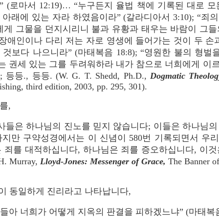
 (로마서 12:19)… “누구든지 율법 책에 기록된 대로 
아래에 있는 자라 하였음이라” (갈라디아서 3:10); “죄의
악인에게 그물을 던지시리니 불과 유황과 태우는 바람이 그
6); “장애인이나 다리 저는 자로 영생에 들어가는 것이 두 손
것보다 나으니라” (마태복음 18:8); “영원한 불의 형벌
 넣는 권세 있는 그를 두려워하라 내가 참으로 너희에게 
등등., 등등. (W. G. T. Shedd, Ph.D.,
Dogmatic Theolog
hing, third edition, 2003, pp. 295, 301).
기를,
은 하나님의 진노를 믿지 않습니다; 이들은 하나님의
하지만 구약성경에서는 이 신념이 580번 기록되면서 우
은 죄를 대적하십니다, 하나님은 죄를 증오하십니다, 이것
H. Murray,
Lloyd-Jones: Messenger of Grace,
The Banner of 
이 동일하게 진리라고 나타납니다,
들아 너희가 어떻게 지옥의 판결을 피하겠느냐” (마태복음 23