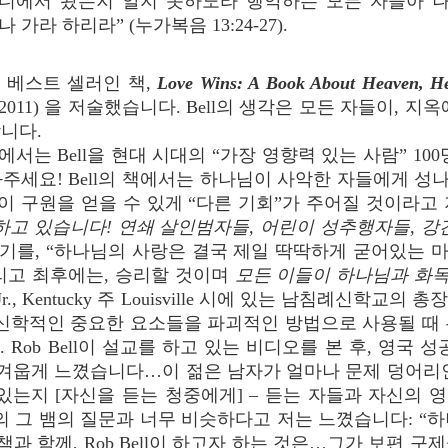
디에서 왔는지 알지 못하노라 행악하는 모든 자들아 
나 가라 하리라” (누가복음 13:24-27).
로서 베스트 셀러인 책,
Love Wins: A Book About Heaven, Hel
ne, 2011) 을 저술했습니다. Bell의 생각은 모든 자들이,
니다.
1) 에서는 Bell을 현대 시대의 “가장 영향력 있는 사람” 
주세요! Bell의 책에서는 하나님이 사악한 자들에게 
들이 구원을 얻을 수 있게 “다른 기회”가 주어질 것이라고
하고 있습니다! 연쇄 살인범자들, 어린이 성추행자들, 강
말하기를, “하나님의 사랑은 결국 제일 딱딱하게 굳어있는
리고 최후에는, 승리할 것이며
모든 이들이 하나님과 화목
 Mohler, Jr., Kentucky 주 Louisville 시에 있는 남침례신
 신학적인 중요한 요소들을 파괴적인 방법으로 사용될 때 
 p. 40). Rob Bell이 설교를 하고 있는 비디오를 본 후, 영국
는 역겨웁게 느꼈습니다…이 젊은 남자가 얼마나 문제 덩어
있는지 [자신을 듣는 청중에게] – 듣는 자들과 자신의
산의 그 뱀의 질문과 너무 비슷하다고 저는 느꼈습니다: “
책과 함께, Rob Bell이 하고자 하는 것은…그가 보편 