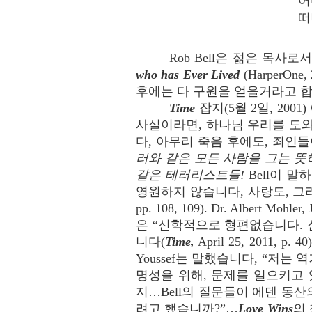
어
떠
Rob Bell은 젊은 목사
who has Ever Lived
(HarperO
후에는 다 구원을 얻을거라고 합
Time
잡지(5월 2일, 200
사실이라면, 하나님 우리를 도와
다, 아무리 죽음 후에도, 죄인
러와 같은 모든 사람을 그는 뜻
같은 테러리스트들!
Bell이 
영원하지 않습니다, 사랑도, 그
pp. 108, 109). Dr. Albert
은 “신학적으로 형편없습니다.
니다(
Time,
April 25, 2011,
Youssef는 말했습니다, “저
명성을 위해, 문제를 일으키고 
지…Bell의 질문들이 에덴 동
려고 했습니까?”…
Love Wins
의 