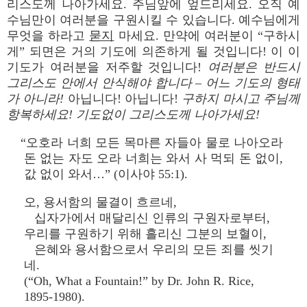
리스도께 나아가세요. 주님앞에 엎드리세요. 오직 예
수님만이 여러분을 구원시킬 수 있습니다. 예수님에게
무엇을 하라고
묻지
마세요. 만약에 여러분이 “구하시
게” 되면은 거의 기도에 의존하게 될 것입니다! 이 이
기도가 여러분을 저주할 것입니다!
여러분은 반드시
그리스도 안에서 안식해야 합니다 – 어느 기도의 형태
가 아니라!
아닙니다! 아닙니다!
구하지 마시고 주님께
항복하세요! 기도없이 그리스도께 나아가세요!
“오호라 너희 모든 목마른 자들아 물로 나아오라
돈 없는 자도 오라 너희는 와서 사 먹되 돈 없이,
값 없이 와서…” (이사야 55:1).
오, 용서함의 물결이 흐르네,
십자가에서 매달리신 인류의 구원자로부터,
우리를 구원하기 위해 흘리신 그분의 보혈이,
은혜와 용서함으로서 우리의 모든 죄를 씻기
네.
(“Oh, What a Fountain!” by Dr. John R. Rice,
1895-1980).