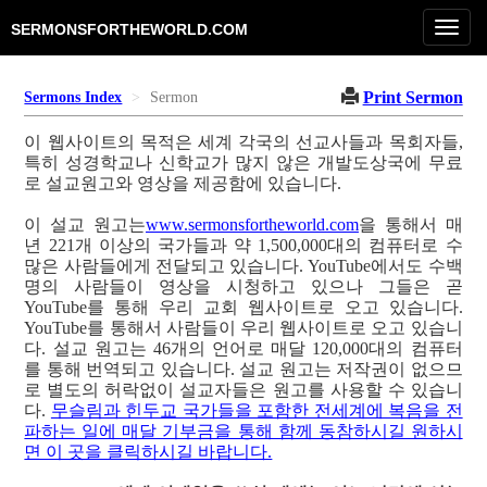
Toggl
SERMONSFORTHEWORLD.COM
navig
Print Sermon
Sermons Index
Sermon
이 웹사이트의 목적은 세계 각국의 선교사들과 목회자들,
특히 성경학교나 신학교가 많지 않은 개발도상국에 무료
로 설교원고와 영상을 제공함에 있습니다.
이 설교 원고는
www.sermonsfortheworld.com
을 통해서 매
년 221개 이상의 국가들과 약 1,500,000대의 컴퓨터로 수
많은 사람들에게 전달되고 있습니다. YouTube에서도 수백
명의 사람들이 영상을 시청하고 있으나 그들은 곧
YouTube를 통해 우리 교회 웹사이트로 오고 있습니다.
YouTube를 통해서 사람들이 우리 웹사이트로 오고 있습니
다. 설교 원고는 46개의 언어로 매달 120,000대의 컴퓨터
를 통해 번역되고 있습니다. 설교 원고는 저작권이 없으므
로 별도의 허락없이 설교자들은 원고를 사용할 수 있습니
다.
무슬림과 힌두교 국가들을 포함한 전세계에 복음을 전
파하는 일에 매달 기부금을 통해 함께 동참하시길 원하시
면 이 곳을 클릭하시길 바랍니다.