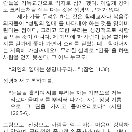
람들을 기독교인으로 억지로 삼게 했다. 이렇게 강제
로 크리스천을 삼는 다는 것은 성경의 근거가 없다.
제가 가끔 두려워 하는 것은 침례교자나 복음주
의자들이 “성령의 열매”를 나타내야 하는 것을 잊어버
린다는 점이다, 그리고 또한 우리는 성경적으로 사람
을 얻는 것이 아니다. 제 기억에 한 사람이 늙은 할아버
지를 길가에 쫓아 가면서 소리를 질렀는데, “할아버지
는 지옥에 가실꺼에요!” 무례한 실례로 “간증”을 하면
사람을 얻지 못한다, 그 어느 누구도!
“의인의 열매는 생명나무라…” (잠언 11:30).
성경에서 기록하기를,
“눈물을 흘리며 씨를 뿌리는 자는 기쁨으로 거두
리로다 울며 씨를 뿌리러 나가는 자는 정녕 기쁨
으로 그 단을 가지고 돌아오리로다” (시편
126:5-6).
그럼으로, 진정으로 사람을 얻는 자는 마음이 강팍하
지 않으며, 극단적인 종교적 열중자가 아니다. 그렇지