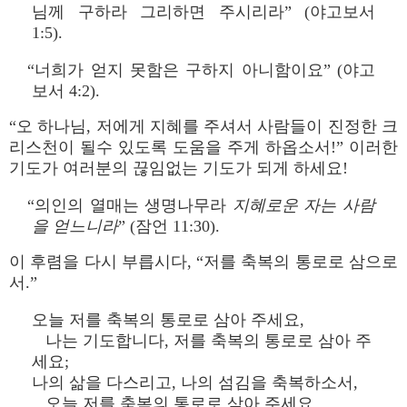
님께 구하라 그리하면 주시리라” (야고보서
1:5).
“너희가 얻지 못함은 구하지 아니함이요” (야고
보서 4:2).
“오 하나님, 저에게 지혜를 주셔서 사람들이 진정한 크
리스천이 될수 있도록 도움을 주게 하옵소서!” 이러한
기도가 여러분의 끊임없는 기도가 되게 하세요!
“의인의 열매는 생명나무라
지혜로운 자는 사람
을 얻느니라
” (잠언 11:30).
이 후렴을 다시 부릅시다, “저를 축복의 통로로 삼으로
서.”
오늘 저를 축복의 통로로 삼아 주세요,
나는 기도합니다, 저를 축복의 통로로 삼아 주
세요;
나의 삶을 다스리고, 나의 섬김을 축복하소서,
오늘 저를 축복의 통로로 삼아 주세요.