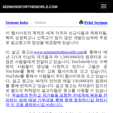
Toggl
SERMONSFORTHEWORLD.COM
navig
Print Sermon
Sermons Index
Sermon
이 웹사이트의 목적은 세계 각국의 선교사들과 목회자들,
특히 성경학교나 신학교가 많지 않은 개발도상국에 무료
로 설교원고와 영상을 제공함에 있습니다.
이 설교 원고는
www.sermonsfortheworld.com
을 통해서 매
년 221개 이상의 국가들과 약 1,500,000대의 컴퓨터로 수
많은 사람들에게 전달되고 있습니다. YouTube에서도 수백
명의 사람들이 영상을 시청하고 있으나 그들은 곧
YouTube를 통해 우리 교회 웹사이트로 오고 있습니다.
YouTube를 통해서 사람들이 우리 웹사이트로 오고 있습니
다. 설교 원고는 46개의 언어로 매달 120,000대의 컴퓨터
를 통해 번역되고 있습니다. 설교 원고는 저작권이 없으므
로 별도의 허락없이 설교자들은 원고를 사용할 수 있습니
다.
무슬림과 힌두교 국가들을 포함한 전세계에 복음을 전
파하는 일에 매달 기부금을 통해 함께 동참하시길 원하시
면 이 곳을 클릭하시길 바랍니다.