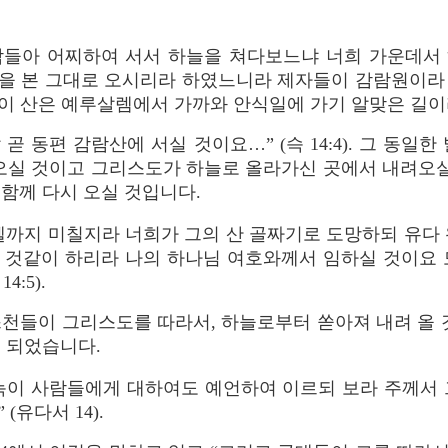
람들아 어찌하여 서서 하늘을 쳐다보느냐 너희 가운데서
을 본 그대로 오시리라 하였느니라 제자들이 감람원이라
 산은 예루살렘에서 가까와 안식일에 가기 알맞은 길이라” (행
 곧 동편 감람산에 서실 것이요…” (슥 14:4). 그 동일
실 것이고 그리스도가 하늘로 올라가신 곳에서 내려오실 것입
함께 다시 오실 것입니다.
셀까지 미칠지라 너희가 그의 산 골짜기로 도망하되 유다 
 것같이 하리라 나의 하나님 여호와께서 임하실 것이요 
4:5).
천들이 그리스도를 따라서, 하늘로부터 쏟아져 내려 올 
 되었습니다.
에녹이 사람들에게 대하여도 예언하여 이르되 보라 주께서 
(유다서 14).