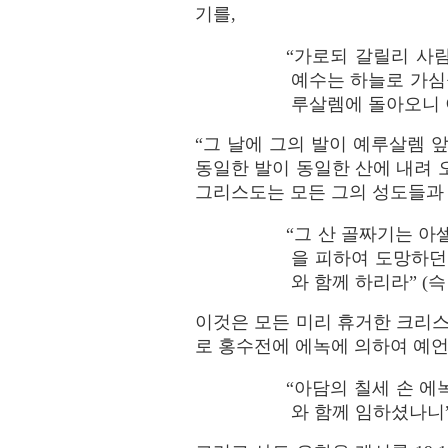
기를,
“가로되 갈릴리 사
예수는 하늘로 가심
루살렘에 돌아오니 이
“그 날에 그의 발이 예루살렘 앞
동일한 발이 동일한 산에 내려 오
그리스도는 모든 그의 성도들과 
“그 산 골짜기는 아
을 피하여 도망하던
와 함께 하리라” (슥 1
이것은 모든 미리 휴거한 크리스
로 홍수전에 에녹에 의하여 예언
“아담의 칠세 손 
와 함께 임하셨나니” 