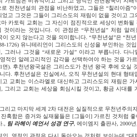
4). 그들의 가르침은 비유적이고 그리고 영적인 천년왕국이 지
로 전천년설의 관점을 비난하였고, 그들은 “칠리아즘”이
되었고 그것은 그들이 그리스도의 재림이 없을 것이고 그
로마 카토릭 교회는 그 자신이 점진적으로 세상이 변화될 
것이라는 것입니다. 이 관점은 “무천년설” 처럼 알려졌
국이 오지 않는다고 것을 의미합니다. “무천년설”은 “천년
1638-1726) 유니테리언이 그리스도의 신성을 부인하는 
, 그러나 그것을 “새로운 가설” 이라고 부릅니다. 다니
이 영적인 알레고리적인 감각을 선택하여야 하는 것을 가
71면). 후천년왕국설은 그리스도가 천년 왕국 후에 오실
니다. 후천년설은 진실에서, 오직 무천년설의 현대 형태입
이고 교회는 이스라엘로 대신하고 그리스도의 재림은 가
, 그리고 교회는 세상을 회심시킬 것이고, 황금 시대를 
, 그리고 마지막 세계 2차 대전은 실질적으로 무천년주의
 잔혹함은 증거와 실재물들은 [그들이] 가르친 것처럼 좋
.,
팀 라헤이 예언서 성경 연구
, 에이엠지 출판사, 2000년, 
인, 영적인 관점은 다시 돌아오는 것처럼 보이는데 “대체 