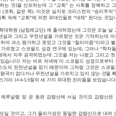
하는 것]을 선포하는데 그 “교회” 는 사회를 정복하고 
 (코취, 같은 책). 이것은 실지로 크리스천의 “승리주의
획 속에 “교회”에 의한 유대인들로 “대체” 된다는 것입
학대학원 (남침례교단) 에 출석하였는데 그것은 오늘 날 
천년설과 그리고 무천년설을 가르쳤던 것은 기억하는데 마
대하여 과소 평가하고 웃었고 그것을 “칠리아즘”이라고 불
가르쳤고 스코필드 성경 연구에 있는데, 그러나 “학자들
주제에서 자주 공격하였는데 그것을 저는 나왔고 그리고 첫
 있습니다! 저는 바로 저녁에 이 스코필드 성경으로부터
리스도의 전천년설을 믿기 때문이며 그처럼 그것은 스코필
년왕국이 없다거나 무천년설을 가르치고 있지
않는 것
을 
스갸라 14:4-5,9절의 세 가지 위대한 진리들을 보았습
이 예루살렘 앞 곧 동편 감람산에 서실 것이요 감람산은
오실 것이고, 그가 올라가셨던 동일한 감람산으로 내려 오