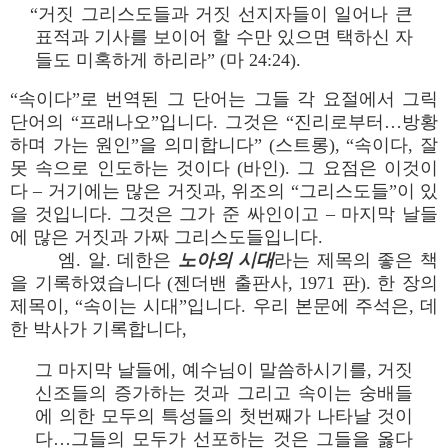
“거짓 그리스도들과 거짓 선지자들이 일어나 큰
표적과 기사를 보이어 할 수만 있으면 택하신 자
들도 미혹하게 하리라” (마 24:24).
“속이다”로 번역된 그 단어는 그들 각 요절에서 그릭
단어의 “프래나오”입니다. 그것은 “진리로부터…방황
하며 가는 원인”을 의미합니다” (스트롱), “속이다, 잘
못 속으로 인도하는 것이다 (바인). 그 요점은 이것이
다 – 거기에는 많은 거짓과, 위조의 “그리스도들”이 있
을 것입니다. 그것은 그가 준 싸인이고 – 마지막 날들
에 많은 거짓과 가짜 그리스도들입니다.
엠. 알. 데한은
노아의 시대
라는 제목의 좋은 책
을 기록하였습니다 (젠더밴 출판사, 1971 판). 한 장의
제목이, “속이는 시대”입니다. 우리 본문에 주석은, 데
한 박사가 기록합니다,
그 마지막 날들에, 예수님이 말씀하시기를, 거짓
신조들의 증가하는 것과 그리고 속이는 숭배들
에 의한 모두의 특성들의 첫번째가 나타날 것이
다…그들의 모두가 선포하는 것은 그들을 옳다