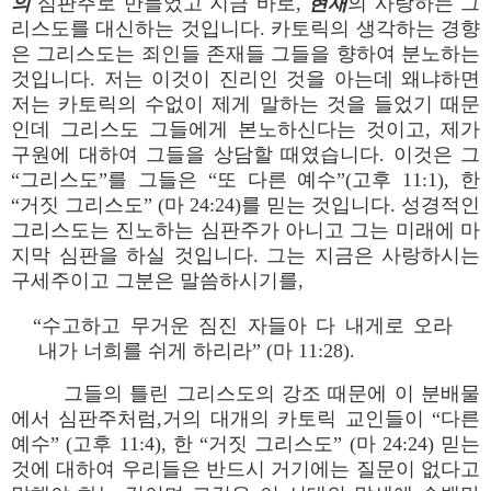
의
심판주로 만들었고 지금 바로,
현재
의 사랑하는 그
리스도를 대신하는 것입니다. 카토릭의 생각하는 경향
은 그리스도는 죄인들 존재들 그들을 향하여 분노하는
것입니다. 저는 이것이 진리인 것을 아는데 왜냐하면
저는 카토릭의 수없이 제게 말하는 것을 들었기 때문
인데 그리스도 그들에게 본노하신다는 것이고, 제가
구원에 대하여 그들을 상담할 때였습니다. 이것은 그
“그리스도”를 그들은 “또 다른 예수”(고후 11:1), 한
“거짓 그리스도” (마 24:24)를 믿는 것입니다. 성경적인
그리스도는 진노하는 심판주가 아니고 그는 미래에 마
지막 심판을 하실 것입니다. 그는 지금은 사랑하시는
구세주이고 그분은 말씀하시기를,
“수고하고 무거운 짐진 자들아 다 내게로 오라
내가 너희를 쉬게 하리라” (마 11:28).
그들의 틀린 그리스도의 강조 때문에 이 분배물
에서 심판주처럼,거의 대개의 카토릭 교인들이 “다른
예수” (고후 11:4), 한 “거짓 그리스도” (마 24:24) 믿는
것에 대하여 우리들은 반드시 거기에는 질문이 없다고