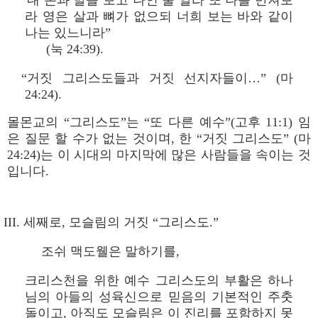
“내 손과 발을 보고 나인 줄 알라 또 나를 만져보
라 영은 살과 뼈가 없으되 너희 보는 바와 같이
나는 있느니라”
(눅 24:39).
“거짓 그리스도들과 거짓 선지자들이…” (마
24:24).
몰몬교의 “그리스도”는 “또 다른 예수”(고후 11:1) 임
은 질문 할 수가 없는 것이며, 한 “거짓 그리스도” (마
24:24)는 이 시대의 마지막에 많은 사람들을 속이는 것
입니다.
III. 세째로, 모슬림의 거짓 “그리스도.”
조쉬 맥도웰은 말하기를,
크리스천을 위한 예수 그리스도의 부활은 하나
님의 아들의 성육신으로 믿음의 기본적인 주춧
돌이고, 아직도 모슬림은 이 진리를 포함하지 못