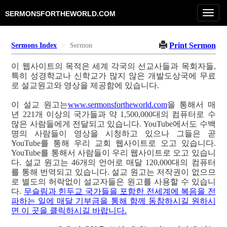
Toggl
SERMONSFORTHEWORLD.COM
navig
Print Sermon
Sermons Index
Sermon
이 웹사이트의 목적은 세계 각국의 선교사들과 목회자들,
특히 성경학교나 신학교가 많지 않은 개발도상국에 무료
로 설교원고와 영상을 제공함에 있습니다.
이 설교 원고는
www.sermonsfortheworld.com
을 통해서 매
년 221개 이상의 국가들과 약 1,500,000대의 컴퓨터로 수
많은 사람들에게 전달되고 있습니다. YouTube에서도 수백
명의 사람들이 영상을 시청하고 있으나 그들은 곧
YouTube를 통해 우리 교회 웹사이트로 오고 있습니다.
YouTube를 통해서 사람들이 우리 웹사이트로 오고 있습니
다. 설교 원고는 46개의 언어로 매달 120,000대의 컴퓨터
를 통해 번역되고 있습니다. 설교 원고는 저작권이 없으므
로 별도의 허락없이 설교자들은 원고를 사용할 수 있습니
다.
무슬림과 힌두교 국가들을 포함한 전세계에 복음을 전
파하는 일에 매달 기부금을 통해 함께 동참하시길 원하시
면 이 곳을 클릭하시길 바랍니다.