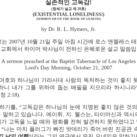
실존적인 고독감!
(창세기 설교 제 28호)
(EXISTENTIAL LONELINESS!)
(SERMON #28 ON THE BOOK OF GENESIS)
by Dr. R. L. Hymers, Jr.
는 2007년 10월 21일 주일 아침 시간에 로스 앤젤레스
교회에서 하이머 박사님이 전하신 은혜로운 설교 말씀
A sermon preached at the Baptist Tabernacle of Los Angeles
Lord's Day Morning, October 21, 2007
“여호와 하나님이 가라사대 사람의 독처하는 것이 좋지 
하니 내가 그를 위하여 돕는 배필을 지으리라 하시니라
(창 2:18).
하기를, “고독감은 하나님의 눈에 지명된 좋지 않은 것의
 말하고 있습니다. 에이취. 지. 웰스는, 타이머신과 역사
고 내가 고독을 느낄 때와 평화를 전혀 발견하지 못하였다고
“나는 마치 플러그가 빠진 밧데리가 죽어 버린 진공관 
긴 날의 여행
이라는 그의 연극에서 유진 오네일은 말하기를