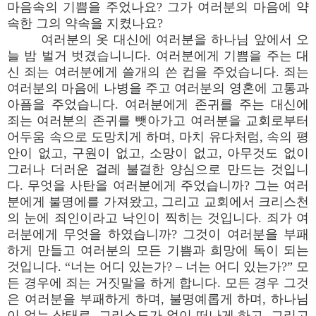
마음속의 기쁨을 주었나요? 그가 여러분의 마음에 약
속한 그의 약속을 지켰나요?
여러분의 옷 대신에 여러분을 하나님 앞에서 오
늘 밤 벌거 벗겼습니니다. 여러분에게 기쁨을 주는 대
신 죄는 여러분에게 쓸개의 쓴 컵을 주었습니다. 죄는
여러분의 마음에 나병을 주고 여러분의 영혼에 고통과
아픔을 주었습니다. 여러분에게 존귀를 주는 대신에
죄는 여러분의 존귀를 뺏아가고 여러분을 교회로부터
어두움 속으로 도망치게 하며, 마치 유다처럼, 속의 평
안이 없고, 구원이 없고, 소망이 없고, 아무것도 없이
그러나 더러운 걸레 불결한 양심으로 만드는 것입니
다. 무엇을 사탄을 여러분에게 주었습니까? 그는 여러
분에게 불명에를 가져왔고, 그리고 교회에서 크리스천
의 눈에 죄인이라고 낙인이 찍히는 것입니다. 죄가 여
러분에게 무엇을 하였습니까? 그것이 여러분을 부패
하게 만들고 여러분의 모든 기쁨과 희망에 독이 되는
것입니다. “너는 어디 있는가? – 너는 어디 있는가?” 모
든 경우에 죄는 거짓말을 하게 합니다. 모든 경우 그것
은 여러분을 부패하게 하며, 불명예롭게 하며, 하나님
이 없는 상태로, 그리스도가 없이 떠나게 하고, 그리고