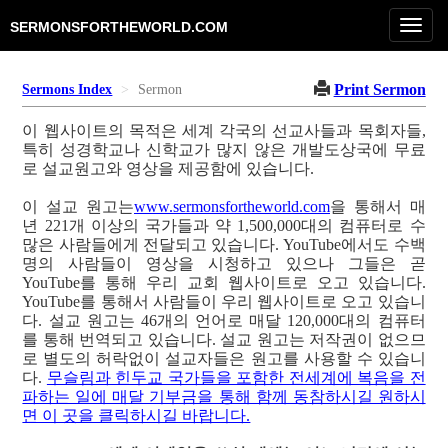
Toggl
SERMONSFORTHEWORLD.COM
navig
Print Sermon
Sermons Index
Sermon
이 웹사이트의 목적은 세계 각국의 선교사들과 목회자들,
특히 성경학교나 신학교가 많지 않은 개발도상국에 무료
로 설교원고와 영상을 제공함에 있습니다.
이 설교 원고는
www.sermonsfortheworld.com
을 통해서 매
년 221개 이상의 국가들과 약 1,500,000대의 컴퓨터로 수
많은 사람들에게 전달되고 있습니다. YouTube에서도 수백
명의 사람들이 영상을 시청하고 있으나 그들은 곧
YouTube를 통해 우리 교회 웹사이트로 오고 있습니다.
YouTube를 통해서 사람들이 우리 웹사이트로 오고 있습니
다. 설교 원고는 46개의 언어로 매달 120,000대의 컴퓨터
를 통해 번역되고 있습니다. 설교 원고는 저작권이 없으므
로 별도의 허락없이 설교자들은 원고를 사용할 수 있습니
다.
무슬림과 힌두교 국가들을 포함한 전세계에 복음을 전
파하는 일에 매달 기부금을 통해 함께 동참하시길 원하시
면 이 곳을 클릭하시길 바랍니다.