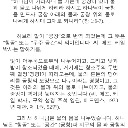
"하나님이 가라사대 물 가운데 궁창이 있어 물
과 물로 나뉘게 하리라 하시고 하나님이 궁창
을 만드사 궁창 아래의 물과 궁창 위의 물로
나뉘게 하시매 그대로 되니라" (창 1:6-7).
히브리 말이 "궁창"으로 번역 되었는데 그 뜻은
"창공" 또는 "우주 공간"의 의미입니다. 씨. 에프. 케일
박사는 말하기를,
빛이 어두움으로부터 나누어지고, 그리고 낮과
밤이 창조되었을 때에, 거기에는 창조주의 두번
째 결정[명령]이 따라오는데, 물의 혼돈의 덩어
리를 궁창의 모양으로 나누이라는 명령이고, 그
것은 아래의 물과 위의 물로 나누어지고, 물의
중앙이 벽처럼 놓여지는 것입니다 (씨, 에프, 케
일 박사., 구약 성경 주석 영권, 에드맨스, 1973
년 재판, 제 1권, 52면).
그래서 하나님은 물의 몸을 나누었습니다. 하나
님은 "창공" 또는 "공간" (궁창)과 지구의 물 과 궁창의