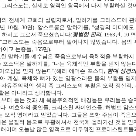
기를 그리스도는, 실제로 영적인 왕국에서 다시 부활하실 것
의 전세계 교회의 설립자로서, 말하기를 그리스도에 관하
959년 10월, 30면). 암스트롱은 말하기를, "성경의 어
 하시고 그로서 죽으셨습니다(
평범한 진리
, 1963년, 10 면
 "그리스도는 죽음으로부터 일어나지 않았습니다. 몸의 
교 논증들, 155면).
한 말하기를 예수님은 죽음으로부터 육체적을 부활하지 
 포스딕은 말하기를, "나는 육체적인 부활을 믿지 않는다
돌아오심을 믿지 않는다"(해리 에머슨 포스딕,
현대 성경의
 계심, 육체와 뼈가 있는 영광스러운 몸의 부활을 믿지
 자유주의적인 생각 즉 그리스도의 부활은 오직 정신적, 
활은 아니라고 생각합니다.
부터 듣는 것과 새 복음주의적인 배경들은 우리들은 슬프
다. 여호와의 증인들, 크리스천 싸이언스들, 허벌트 암스
도는 오직 영이라고 믿었습니다. 그들은 또한 주님이 죽음
러운 물질적 몸으로 부활하셔서 천국에 올라가신 것을 믿지
견해이며 오늘날 많은 영적으로 어두워진 프로테스탄트들과