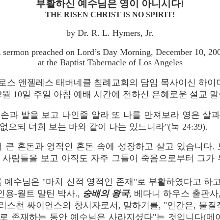
부활하신 예수님은 영이 아니시다!
THE RISEN CHRIST IS NO SPIRIT!
by Dr. R. L. Hymers, Jr.
 sermon preached on Lord’s Day Morning, December 10, 20
at the Baptist Tabernacle of Los Angeles
 로스 앤젤레스 태버네클 침례교회의 담임 목사이신 하이
 12월 10일 주일 아침 예배 시간에 전하신 은혜로운 설교 
 손과 발을 보고 나인줄 알라 또 나를 만져보라 영은 살과
 없으되 너희 보는 바와 같이 나는 있느니라"(눅 24:39).
 큰 혼돈과 영적인 혼돈 속에 성장하고 살고 있습니다.
 사람들을 보고 아직도 자주 그들이 죽음으로부터 그가 
예수님은 "마치 신적 영적인 존재"로 부활하였다고 하고
용-월트 말틴 박사.,
숭배의 왕국
, 베다니 하우스 출판사, 1
리스천 싸이언스의 창시자로서, 말하기를, "인간은, 물질
로 존재하는 동안 예수님은 사라지셨다"는 것입니다(메어