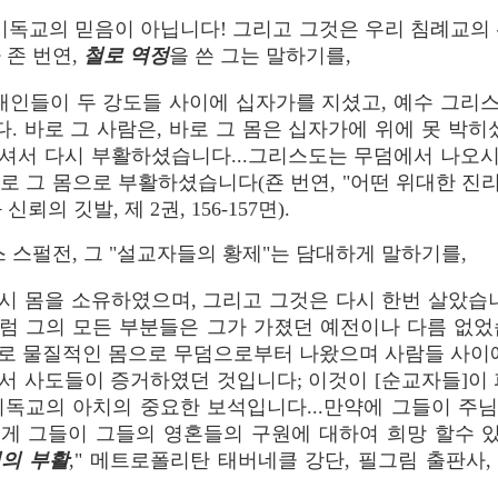
기독교의 믿음이 아닙니다! 그리고 그것은 우리 침례교의
 존 번연,
철로 역정
을 쓴 그는 말하기를,
유대인들이 두 강도들 사이에 십자가를 지셨고, 예수 그리
 바로 그 사람은, 바로 그 몸은 십자가에 위에 못 박히
셔서 다시 부활하셨습니다...그리스도는 무덤에서 나오
 바로 그 몸으로 부활하셨습니다(죤 번연, "어떤 위대한 진리
뢰의 깃발, 제 2권, 156-157면).
 스펄전, 그 "설교자들의 황제"는 담대하게 말하기를,
시 몸을 소유하였으며, 그리고 그것은 다시 한번 살았습니
럼 그의 모든 부분들은 그가 가졌던 예전이나 다름 없었
로 물질적인 몸으로 무덤으로부터 나왔으며 사람들 사이에
서 사도들이 증거하였던 것입니다; 이것이 [순교자들]이 
기독교의 아치의 중요한 보석입니다...만약에 그들이 주
게 그들이 그들의 영혼들의 구원에 대하여 희망 할수 있
님의 부활
," 메트로폴리탄 태버네클 강단, 필그림 출판사, 19