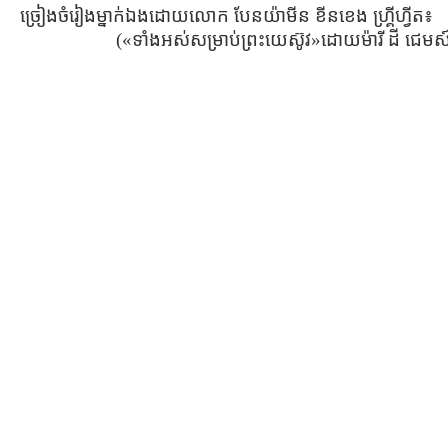
ច្រៀងចំរៀងម្នាក់ឯងដោយលោក បែនយ៉ាមីន ខីនខេង ហ្គ្រីហ្វីត៖
(«ទាំងអស់សម្រាប់ព្រះយេស៊ូវ»ដោយម៉ារី ដី ជ