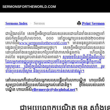
SERMONSFORTHEWORLD.COM
Print Sermon
Sermons Index
Sermon
ជារៀងរាល់ខែ សេចក្ដីអធិប្បាយដែលសរសេរដោយដៃទាំងនេះចេញទៅ
ដល់កំព្យូទ័រប្រហែល១១០, ០០០ នៅក្នុបណ្ដាប្រទេសជាង២០០តាម
គេហទំព័រ
www.sermonsfortheworld.com
។ មានមនុស្សរាប់រយនាក់
ផ្សេងទៀតបានមើលវីដីអូតាមយូថូប។ សេចក្ដីអធិប្បាយដែលសរសេរ
ដោយដៃទាំងនេះត្រូវបានបកប្រែទៅជាភាសាចំនួន៣៤ ហើយរៀង
រាល់ខែ មនុស្សរាប់ពាន់នាក់បានអានវា។
សូមចុចទីនេះដើម្បីដឹងពីរបៀប
ដែលអ្នកអាចជួយឧបត្ថមលុយជាប្រចាំខែក្នុងការជួយយើងធ្វើកិច្ចការដ៏
អស្ចារ្យនេះ ដើម្បីឲ្យដំណឹងល្អរាលដាលទៅពាសពេញពិភពលោក រួម
ទាំងប្រទេសអ៊ីស្លាម និងប្រទេសដែលកាន់សាសនាឥណ្ឌូ។
នៅពេលណាក៏ដោយដែលអ្នកសរសេរផ្ញើរទៅលោកបណ្ឌិត ហាយមើស៏
សូមប្រាប់គាត់ពីប្រទេសដែលអ្នករស់នៅជានិច្ច។ អ៊ីម៉ែលរបស់លោក
បណ្ឌិត ហាយមើស៍
rlhymersjr@sbcglobal.net
។
ជាមួយលោកបណ្ឌិត ចន សាំងនៅ