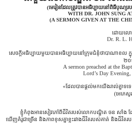
(មេរៀនដែលត្រូវបានអធិប្បាយនៅពិធីបុណ្យរប
WITH DR. JOHN SUNG A
(A SERMON GIVEN AT THE CH
ដោយលោក
Dr. R. L. H
សេចក្ដីអធិប្បាយមួយបានអធិប្បាយនៅក្រុមជំនុំថាបាណាខល ក្នុ
២០
A sermon preached at the Bapt
Lord’s Day Evening,
«ដែលបានផ្តល់មកយើងរាល់គ្នាទទេ ក្នុ
(អេភេសូ
ខ្ញុំកំពុងអានសៀវភៅពីជីវិតរបស់លោកបណ្ឌិត ចន សាំង ដែ
ឃើញគំរូជាច្រើន និងភាពខុសគ្នាខ្លះរវាងជីវិតរបស់គាត់ និងជីវិតរបស់