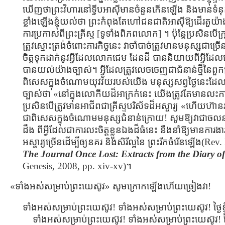
ឃើញថាព្រះវិហារនៅទ្វីបអាស៊ីមានចំនួនកើនឡើង និងមានទំនុក
ខ្លាំងឡើងខ្ញុំយល់ថា ព្រះកំពុងតែហៅជនជាតិអាស៊ីឱ្យដើរតួយ៉ាងស
ការប្រកាសពីព្រះគ្រីស្ទ [ទូទាំងពិភពលោក] ។ ប៉ុន្តែប្រសិនបើក្រ
ត្រូវស្មោះត្រង់ចំពោះភារកិច្ចនេះ វាចាំបាច់ត្រូវមានមនុស្សជា
ចិត្តទុកដាក់នូវអ្វីដែលលោកជេម ដែនដី បាននិយាយពីអ្វី
បានយល់យ៉ាងច្បាស់។ អ្វីដែលត្រូវលេចចេញជាជំនាន់ថ្មីនៃពួកគ្
ពិសេសក្នុងចំណោមយុវវ័យរបស់យើង មនុស្សសព្វថ្ងៃនេះដែ
ច្បាស់ថា «នៅក្នុងលោកីយដ៏អាក្រក់នេះ យើងត្រូវតែមានលះកាត់ច
ប្រសិនបើត្រូវមានអាជីពជាគ្រីស្ទបរិស័ទដ៏អស្ចារ្យ «ហើយហ
ជាពិសេសក្នុងចំណោមមនុស្សជំនាន់ក្រោយ! សូមឱ្យវាជាចល
ដឹង ពីអ្វីដែលជាការលះចិត្ដខ្លួនឯងដ៏ធំនេះ នឹងនាំឱ្យមានការងារ
អស្ចារ្យច្រើនដើម្បីឲ្យនគរ និងសិរីល្អនៃ ព្រះរីកចំរើនឡើង(R
The Journal Once Lost: Extracts from the Diary o
Genesis, 2008, pp. xiv-xv)។
«ទាំងអស់សម្រាប់ព្រះយេស៊ូវ» សូមក្រោកឡើងហើយច្រៀងវា!
ទាំងអស់សម្រាប់ព្រះយេស៊ូវ! ទាំងអស់សម្រាប់ព្រះយេស៊ូវ! ថ្ងៃខ្
ទាំងអស់សម្រាប់ព្រះយេស៊ូវ! ទាំងអស់សម្រាប់ព្រះយេស៊ូវ! ថ្ងៃខ