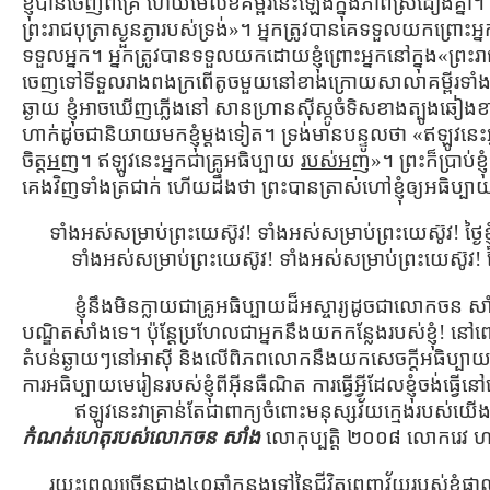
ខ្ញុំបានចេញពីគ្រែ ហើយមើលខគម្ពីរនេះឡើងក្នុងភាពស្រដៀងគ្នា។ ព
ព្រះរាជបុត្រាស្ងួនភ្ងារបស់ទ្រង់»។ អ្នកត្រូវបានគេទទួលយកព្រោះអ្នកនៅ
ទទួលអ្នក។ អ្នកត្រូវបានទទួលយកដោយខ្ញុំព្រោះអ្នកនៅក្នុង«ព្រះរាជប
ចេញទៅទីទួលរាងពងក្រពើតូចមួយនៅខាងក្រោយសាលាគម្ពីរទាំងយប់។ 
ឆ្ងាយ ខ្ញុំអាចឃើញភ្លើងនៅ សានហ្រានស៊ីស្កូចំទិសខាងត្បូងឆៀង
ហាក់ដូចជានិយាយមកខ្ញុំម្ដងទៀត។ ទ្រង់មានបន្ទូលថា «ឥឡូវនេះអ្នក
ចិត្ដ
អញ
។ ឥឡូវនេះអ្នកជាគ្រូអធិប្បាយ
របស់អញ
»។ ព្រះក៏ប្រាប់ខ
គេងវិញទាំងត្រជាក់ ហើយដឹងថា ព្រះបានត្រាស់ហៅខ្ញុំឲ្យអធិប
ទាំងអស់សម្រាប់ព្រះយេស៊ូវ! ទាំងអស់សម្រាប់ព្រះយេស៊ូវ! ថ្ងៃខ្
ទាំងអស់សម្រាប់ព្រះយេស៊ូវ! ទាំងអស់សម្រាប់ព្រះយេស៊ូវ! ថ្ងៃខ
ខ្ញុំនឹងមិនក្លាយជាគ្រូអធិប្បាយដ៏អស្ចារ្យដូចជាលោកចន ស
បណ្ឌិតសាំងទេ។ ប៉ុន្តែប្រហែលជាអ្នកនឹងយកកន្លែងរបស់ខ្ញុំ! នៅពេល
តំបន់ឆ្ងាយៗនៅអាស៊ី និងលើពិភពលោកនឹងយកសេចក្ដីអធិប្
ការអធិប្បាយមេរៀនរបស់ខ្ញុំពីអ៊ីនធឺណិត ការធ្វើអ្វីដែលខ្ញុំចង់ធ្វ
ឥឡូវនេះវាគ្រាន់តែជាពាក្យចំពោះមនុស្សវ័យក្មេងរបស់យើ
កំណត់ហេតុរបស់លោកចន សាំង
លោកុប្បត្ដិ ២០០៨ លោករេវ ហា
រយះពេលច្រើនជាង៤០ឆ្នាំកន្លងទៅនៃជីវិតពេញវ័យរបស់ខ្ញុំផ្ទាល់