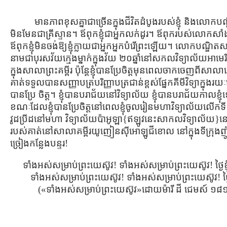
មានភាពខុសគ្នាជាច្រើនក្នុងជីវិតដំបូងរបស់ខ្ញុំ និងលោកប
មិនមែនជាគ្រីស្ទាន។ ឪពុកខ្ញុំជាអ្នកលក់ដូរ។ ឪពុករបស់លោកសាំ
ឪពុកខ្ញុំមិនចង់ឱ្យខ្ញុំក្លាយជាអ្នកអ្នកបំរើព្រះឡើយ។ លោកបណ្ឌិ
នាមជាបុរសវ័យក្មេងម្នាក់ក្នុងវ័យ ២០ឆ្នាំនៅសកលវិទ្យាល័យអ
ក្នុងសាលាព្រះគម្ពីរ ប៉ុន្តែខ្ញុំបានប្រែចិត្ដមុនពេលចាកចេញ
គាត់ទទួលបានសញ្ញាបត្របរិញ្ញាបត្រជាន់ខ្ពស់ផ្នែកគីមីវិទ្យាក្នុងរយៈ
បានប្រែ ចិត្ដ។ ខ្ញុំបានបរាជ័យនៅវិទ្យាល័យ ខ្ញុំបានបរាជ័យកាល
ខណៈដែលខ្ញុំបានប្រែចិត្ដនៅពេលខ្ញុំចូលរៀនមហាវិទ្យាល័យលើកទី 
វូដប្រីដនៅមហា វិទ្យាល័យប៉ាអូឡា{ឥឡូវនេះសាកលវិទ្យាល័យ}នៅ
របស់គាត់នៅសាលាគម្ពីរយូញៀនស៊ីអោឡូជីខោល នៅក្នុងទីក្រុងញ
ច្រៀងកន្លែងបន្ទរ!
ទាំងអស់សម្រាប់ព្រះយេស៊ូវ! ទាំងអស់សម្រាប់ព្រះយេស៊ូវ! ថ្ងៃខ្
ទាំងអស់សម្រាប់ព្រះយេស៊ូវ! ទាំងអស់សម្រាប់ព្រះយេស៊ូវ! ថ្ងៃខ្
(«ទាំងអស់សម្រាប់ព្រះយេស៊ូវ»ដោយម៉ារី ដី ជេមស៍ 