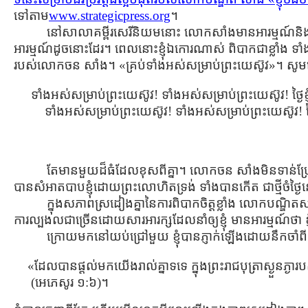
ទៅតាម
www.strategicpress.org
។
នៅសាលាគម្ពីរសេរីនិយមនោះ លោកសាំងមានអារម្មណ៍និងបទពិស
អារម្មណ៍ដូចនោះដែរ។ ពេលនោះខ្ញុំឯកោរណាស់ ពិបាកជាខ្លាំង ទាំងរិះ
របស់លោកចន សាំង។ «គ្រប់ទាំងអស់សម្រាប់ព្រះយេស៊ូវ»។ សូ
ទាំងអស់សម្រាប់ព្រះយេស៊ូវ! ទាំងអស់សម្រាប់ព្រះយេស៊ូវ! ថ្ងៃខ្
ទាំងអស់សម្រាប់ព្រះយេស៊ូវ! ទាំងអស់សម្រាប់ព្រះយេស៊ូវ! ថ្ងៃខ
តែមានមួយដ៏ធំដែលខុសពីគ្នា។ លោកចន សាំងមិនទាន់ប្រែចិត្ដ។
បានសំអាតបាបខ្ញុំដោយព្រះលោហិតទ្រង់ ទាំងបានកើត ជាថ្មីចំថ្ងៃ
ក្នុងសភាពស្រដៀងគ្នានៃការពិបាកចិត្ដខ្លាំង លោកបណ្ឌិតសាំង
ការល្បងលជាច្រើនដោយសារអារក្សដែលនាំឲ្យខ្ញុំ មានអារម្មណ៍ថា 
ក្រោយមកនៅយប់ជ្រៅមួយ ខ្ញុំបានភ្ញាក់ឡើងដោយនឹកចាំពី
«ដែលបានផ្តល់មកយើងរាល់គ្នាទទេ ក្នុងព្រះរាជបុត្រាស្ងួនភ្ងារប
(អេភេសូរ ១:៦)។