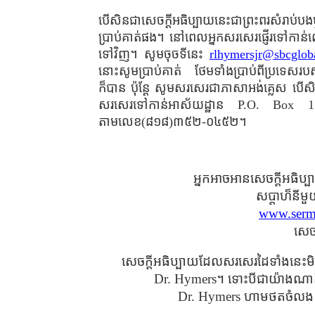
បើសិនជាសេចក្ដីអធិប្បាយនេះជាព្រះពរសំរាប
ប្រាប់គាត់ផង។ នៅពេលអ្នកសរសេរផ្ញើរទៅកាន់
ទៅវិញ។ សូមចុចទីនេះ
rlhymersjr@sbcgloba
នោះសូមប្រាប់គាត់ ថែមទាំងប្រាប់ពីប្រទ
ក៏បាន ប៉ុន្ដែ សូមសរសេរជាភាសាអង់គ្លេស បើស
សរសេរទៅកាន់អាស័យដ្ឋាន P.O. Box 15
តាមលេខ(៨១៨)៣៥២-០៤៥២។
អ្នកអាចអានសេចក្ដីអធិ
សប្ដាហ៏នី
www.serm
សេចក
សេចក្ដីអធិប្បាយដែលសរសេរដៃទាំងនេះម
Dr. Hymers។ ទោះបីជាយ៉ាងណាក៏
Dr. Hymers ហាមថតចំលង ហ