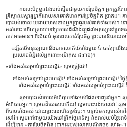
ការលះចិត្ដខ្លួនឯងចាប់ផ្ដើមជាមួយការប្រែចិត្ដ។ អ្នកត
គ្រីស្ទានអស្ចារ្យម្នាក់ដោយសារគាត់មានការប្រែចិត្ដពិត ប្រាកដ។ 
បោះបង់ចោល មេដាយមាសខាងអ្នកប្រាជ្ញរបស់គាត់ទាំងអស់។ ទោះប
អស់នោះ ហើយត្រលប់ទៅប្រកាសដំណឹងល្អដល់មនុស្សនៅប្រទេ
គាត់អាចមាន។ ពីរបីយប់ មុនពេលគាត់ប្រែចិត្ដ ព្រះបាននិយា
«ដ្បិតបើមនុស្សណានឹងបានលោកីយ៍ទាំងមូល តែបាត់ព្រលឹង
ប្រយោជន៍អ្វីដល់អ្នកនោះ»(ម៉ាកុស ៨:៣៦)។
«ទាំងអស់សម្រាប់ព្រះយេស៊ូវ» សូមច្រៀងវា!
ទាំងអស់សម្រាប់ព្រះយេស៊ូវ! ទាំងអស់សម្រាប់ព្រះយេស៊ូវ! ថ្ងៃខ្
ទាំងអស់សម្រាប់ព្រះយេស៊ូវ! ទាំងអស់សម្រាប់ព្រះយេស៊ូវ! ថ្ងៃខ
សូមបោះបង់ចោលអំពើបាបទាំងអស់ដែលទាញនាំអ្នក។ សូមលន់ត
អំពើបាបអ្នក។ សូមបដិសេធលោកីយ! សូមបោះបង់ចោលវា! សូមដាក់ព្រ
ពីបាបទាំងអស់ ដោយព្រះលោហិតទ្រង់ចុះ។ បន្ទាប់មកសូមរស់នៅសម្
សៅរ៍។ សូមនៅជាមួយយើងនៅព្រឹកថ្ងៃអាទិត្យ និងរាល់យប់ថ្ងៃអាទិត
ដើម្បីអាន «
ការប្រែចិត្ដពិត ប្រាកដរបស់លោកបណ្ឌិតចន សាំង»
។