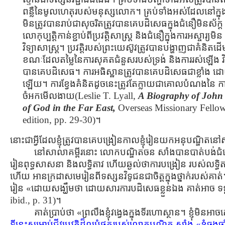
ពន្លឺនៃមូលហេតុរបស់មនុស្សលោក។ គ្រប់ទាំងអស់ដែលនៅក្នុងព
មិនត្រូវបានរាប់ជាសុចរិតត្រូវបានគេបដិសេធក្នុងជំនឿមិនស
លោកុប្បត្ដិកាន់ខ្ជាប់ពីប្រវត្ដិសាស្រ្ដ និងជំនឿក្នុងការអស្ចារ្យ
វិទ្យាសាស្រ្ដ។ ប្រវត្ដិរបស់ព្រះយេស៊ូវត្រូវបានបង្ហាញជាគំនិតដើម
ខណៈដែលតម្លៃនៃការសុគតជំនួសរបស់ទ្រង់ និងការរស់ឡើង វិញ
បានគេបដិសេធ។ ការអធិស្ឋានត្រូវបានគេបដិសេធជាខ្លាំង
ឡើយ។ ការខ្វែងគំនិតដូចនេះត្រូវតែក្លាយជាគោលបំណងនៃ ក
ចំអកមើលងាយ(Leslie T. Lyall,
A Biography of John
of God in the Far East,
Overseas Missionary Fello
edition, pp. 29-30)។
នោះជាអ្វីដែលខ្ញុំត្រូវបានគេបង្រៀនកាលខ្ញុំរៀនយកអនុបណ្ឌិតនៅស
នៅសាលាគម្ពីរនោះ លោកបណ្ឌិតចន សាំងបានបាត់បង់ជំនឿ
រៀនពុទ្ធសាសនា និងលទ្ធិតាវ ហើយឆ្ងល់ថាការបង្រៀន របស់លទ្ធិត
ហើយ អានក្រដាសមេរៀនពីទស្សនវិទូជនជាចិត្ដក្នុងថ្នាក់របស់គាត់។ គ
រៀន «ដោយសង្ឃឹមថា ដោយសារការបដិសេធខ្លួនឯង គាត់អាច ទទួលប
ibid., p. 31)។
គាត់ប្រាប់ថា «ព្រលឹងខ្ញុំវង្វេងក្នុងទីរហោស្ថាន។ ខ្ញុំ
ទីនេះសម្រាប់ជីវប្រវត្ដិដ៏ល្អបំផុតរបស់លោកបណ្ឌិត សាំង «ខ្ញុំ