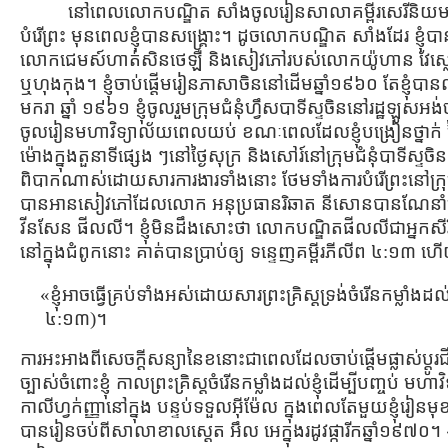
នៅពេលលោកបណ្ឌិត សាំងចូលរៀនសាលាគម្ពីរសេរីនិយម មា
បំរើព្រះ មុនពេលខ្ញុំបានសង្រ្គោះ។ ដូចលោកបណ្ឌិត សាំងដែរ ខ្ញុំប
លោកជេមស៍ហាត់សិនថេឡឺ និងសៀវភៅរបស់លោកយ៉ូហាន វែស្លេ នោះខ្ញ
ឬហុងកុង។ ខ្ញុំចាប់ផ្ដើមរៀនភាសាចិននៅដើមឆ្នាំ១៩៦០ តែខ្ញុំ
មករា ឆ្នាំ ១៩៦១ ខ្ញុំចូលរួមក្រុមជំនុំហ្វឹសបាទីស្ទចិននៅរដ្ឋឡូសអង
ចូលរៀនមហាវិទ្យាល័យពេលយប់ ខណៈពេលដែលខ្ញុំបង្រៀនថ្នាក់ ថ្ងៃអាទ
ម៉ោងក្នុងតួនាទីផ្សេង ៗនៅថ្ងៃសុក្រ និងសៅរ៍នៅក្រុមជំនុំបាទី
ពិបាកណាស់ដោយសារការងារទាំងនោះ ថែមទាំងការបំរើព្រះនៅក្រុមជំនុំន
បានអានសៀវភៅដែលលោក អនុប្រធានរិឆាត នីសោនបានណែនាំប្រា
វីនសែន ផីលលី។ ខ្ញុំមិនដឹងសោះថា លោកបណ្ឌិតផីលលីជាអ្នកសីរីន
នៅក្នុងជំពូកនោះ គាត់បានប្រាប់ឲ្យ ទន្ទេញគម្ពីរភីលីព ៤:១៣ ហ
«ខ្ញុំអាចធ្វើគ្រប់ទាំងអស់ដោយសារព្រះគ្រិស្ដទ្រង់ចំរើនកម្លាំងដល់ខ
៤:១៣)។
ការអះអាងពីសេចក្ដីសន្យានៃខនោះជាពេលដែលចាប់ផ្ដើមផ្លាស់ប្ដូរជីវ
ច្បាស់ចំពោះខ្ញុំ កាលព្រះគ្រិស្ដចំរើនកម្លាំងដល់ខ្ញុំដើម្បីបញ្ចប់
កាលីហ្វក់ញ្ញានៅក្នុង បន្ទប់ទទួលអ៊ីម៉ែល ក្នុងពេលតែមួយខ្ញុំរៀនមុខវ
បានរៀនចប់ពីសាលាខាលស្ដេត អឹល អេក្នុងរដូវផ្ការីកឆ្នាំ១៩៧០