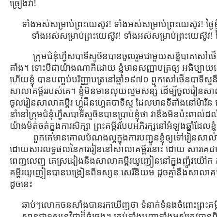
ច្រៀងវា!
ទាំងអស់សម្រាប់ព្រះយេស៊ូវ! ទាំងអស់សម្រាប់ព្រះយេស៊ូវ! ថ្ងៃខ្
ទាំងអស់សម្រាប់ព្រះយេស៊ូវ! ទាំងអស់សម្រាប់ព្រះយេស៊ូវ! ថ្ងៃខ
ក្រុមជំនុំហ្វឹសបាទីស្ទចិនបានចូលរួមជាមួយសន្និបាតសៅថើនបា
តាំង។ ទោះបីជាយ៉ាងណាក៏ដោយ ខ្ញុំមានសញ្ញាបត្រឲ្យ អធិប្បាយនៅ
ហើយខ្ញុំ បានបញ្ចប់បរិញ្ញាបត្រនៅឆ្នាំ១៩៧០ ពួកសៅថើនបាទីស្ទនឹ
សាលាគម្ពីររបស់គេ។ ខ្ញុំមិនមានលុយល្មមសន្សំ ដើម្បីចូលរៀនសាលា 
ចូលរៀនសាលាគម្ពីរ ហ្គូដឹនហ្គេតបាទីស្ទ ដែលមានទីតាំងនៅម៉ារី
នាំនៅក្រុមជំនុំហ្វឹសបាទីស្ទចិនបានប្រាប់ខ្ញុំថា វានឹងមិនប៉ះពាល់
យ៉ាងម៉ត់ចត់ក្នុងការសិក្សា ព្រះគម្ពីរបែបអភិរក្សនៅអំឡុងឆ្នាំដែលខ្
ពួកគេមានគោលបំណងល្អក្នុងការបញ្ជូនខ្ញុំឲ្យទៅរៀនសាលាគម្
ដោយសារលទ្ធផលនៃការរៀននៅសាលាគម្ពីរនោះ ដោយ សារគេជាពួក
ពេញលេញ គេស្រដៀងនឹងសាលាគម្ពីរយូញៀននៅក្នុងញ៉ូវយ៉ៅក កា
គម្ពីរយូញៀនបានបង្រៀនពីទស្សនៈសេរីនិយម ដូចគ្នានឹងសាលាគម្ព
ដូចនេះ
ឆាប់ៗលោកចនសាំងបានរកឃើញថា ទំនាក់ទំនងចំពោះព្រះគម្ពីរ
ស្ទានជាទស្សនវិជ្ជាដ៏ធំធេង។ គ្រប់ទាំងបញ្ហាទាំងអស់ត្រូវបានពិ