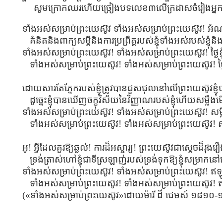
សូមក្រោកឈរហើយច្រៀងបទលេខ៣លើក្រដាសចំរៀងអ្នក «
ទាំងអស់សម្រាប់ព្រះយេស៊ូវ ទាំងអស់សម្រាប់ព្រះយេស៊ូវ! អំ
គំនិតនិងពាក្យសម្ដីនិងការប្រព្រឹត្ដរបស់ខ្ញុំទាំងអស់របស់ខ្ញុំនិង
ទាំងអស់សម្រាប់ព្រះយេស៊ូវ! ទាំងអស់សម្រាប់ព្រះយេស៊ូវ! ថ្ងៃខ្
ទាំងអស់សម្រាប់ព្រះយេស៊ូវ! ទាំងអស់សម្រាប់ព្រះយេស៊ូវ! ថ្ងៃខ្
ដោយសារតែភ្នែករបស់ខ្ញុំត្រូវបានជួសជុលនៅលើព្រះយេស៊ូវខ្
ដូច្នេះខ្ញុំបានឃើញចក្ខុវិស័យនៃវិញ្ញាណរបស់ខ្ញុំហើយសម្លឹង
ទាំងអស់សម្រាប់ព្រះយេស៊ូវ! ទាំងអស់សម្រាប់ព្រះយេស៊ូវ! សម្
ទាំងអស់សម្រាប់ព្រះយេស៊ូវ! ទាំងអស់សម្រាប់ព្រះយេស៊ូវ! ស
អូ! អ្វីដែលគួរឱ្យឆ្ងល់! ការដ៏អស្ចារ្យ! ព្រះយេស៊ូវជាស្តេចដ៏
ទ្រង់ត្រាស់ហៅខ្ញុំជាទីស្រឡាញ់របស់ទ្រង់ទុកឱ្យខ្ញុំសម្រាកនៅ
ទាំងអស់សម្រាប់ព្រះយេស៊ូវ! ទាំងអស់សម្រាប់ព្រះយេស៊ូវ! ឥឡ
ទាំងអស់សម្រាប់ព្រះយេស៊ូវ! ទាំងអស់សម្រាប់ព្រះយេស៊ូវ! 
(«ទាំងអស់សម្រាប់ព្រះយេស៊ូវ»ដោយម៉ារី ដី ជេមស៍ ១៨១