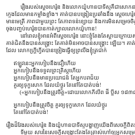
រឿងរបស់ស្ដេចហេរ៉ូឌ និងលោកយ៉ូហានបាទីស្ទគឺជាសោកនាដកម្មដ
ក្មេងដែលមានកម្លាំងខ្លាំង។ គាត់បានបង្រៀនប្រឆាំងនឹង ស្ដេចហ
មានមេត្រី ភាពជាមួយព្រះ តែភាពទន់ខ្សោយ និងការមិនសម្រេចចិ
ចុងបញ្ចប់ហេរ៉ូឌបានកាត់ក្បាលលោកយ៉ូហាន!
នៅពេលខ្ញុំអានអំពីស្ដេចហេរ៉ូឌ នោះខ្ញុំតែងតែស្ដាយក្រោយ
គាត់ជិតនឹងបានសង្រ្គោះ តែគាត់មិនអាចបានសង្រ្គោះ ឡើយ។ គាត់ជ
ដែល លោកហ្រ្គីហ្វីតបានច្រៀងធ្វើឲ្យព្រលឹងខ្ញុំត្រជាក់
ឥឡូវនេះអ្នកហៀបនឹងជឿហើយ
អ្នកហៀបនឹងទទួលព្រះគ្រិស្ដហើយ
អ្នកហៀបនឹងមានប្រយោជន៍ តែអ្នកបរាជ័យ
គួរឲ្យទុក្ខសោក ដែលយំថ្ងូរ តែនៅតែបាត់បង់!
(«អ្នកហៀបនឹងត្រូវចិត្ដ»ដោយលោកភីលីព ផី ប្លីស ១
អ្នកហៀបនឹងត្រូវចិត្ដ គួរឲ្យទុក្ខសោក ដែលយំថ្ងូរ
តែនៅតែបាត់បង់!
រឿងដ៏វែងរបស់ហេរ៉ូឌ និងយ៉ូហានបាទីស្ទបង្ហាញយើងពីសេចក្ដីពិតអស្
ទីមួយ សារនៃសេចក្ដីសង្រ្គោះតែងតែត្រាស់ហៅឲ្យអ្នកសម្រេច