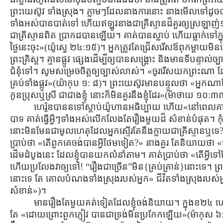
ព្រះយេស៊ូវ ទាំងស្រុង។ ភ្លាមៗដែលនាងការនោះ នាងមើលទៅដូចបានប្រ
ទាំងអស់បានបាត់ទៅ ហើយឥឡូវនាងជាគ្រីស្ទានដ៏គួរឲ្យស្រឡាញ់១ រូ
ជាគ្រីស្ទានពិត ប្រាកដបានឡើយ។ គាត់បានស្លាប់ ហើយធ្លាក់ទៅក
ថ្ងៃនេះចុះ»(យ៉ូស្វេ ២៤:១៥)។ អ្នកត្រូវតែជ្រើសរើសឪពុកម្ដាយមិនជឿ
ព្រះគ្រិស្ដ។ គ្មានផ្លូវ ផ្សេងដើម្បីឲ្យបានសង្រ្គោះ និងមានទីបន្ទាល
ជំនុំទៅ។ សូមសម្រេចចិត្ដឲ្យច្បាស់លាស់។ «ចូររើសយកព្រះណា ដែ
គ្រប់ទាំងផ្លូវ»(យ៉ាកុប ១: ៨)។ ព្រះយេស៊ូវមានបន្ទូលថា «អ្ន
កូនប្រុសឬស្រី ជាជាងខ្ញុំ នោះក៏មិនគួរនឹងខ្ញុំដែរ»(ម៉ាថាយ ១០:
ហេរ៉ូឌបាននទៅស្ដាប់យ៉ូហានអធិប្បាយ ហើយ«នៅពេលគាត់ស្ដ
បាទ គាត់ធ្វើអ្វីៗទាំងអស់លើកលែងតែរឿងមួយដ៏ សំខាន់បំផុត។ ក
នោះមិនមែនជាមូលហេតុដែលអ្នកស្ទើរតែនឹងក្លាយជាគ្រីស្ទានឬទេ? ស
ប្រាប់ថា «តើពួកគេចង់បានអ្វីថែមទៀត?» នាងគួរ តែនិយាយថា 
ដើមដំបូងនេះ ដែលខ្ញុំបានយកលំនាំតាម។ គាត់ប្រាប់ថា «តើអ្វីទ
ហើយប្រលែងវាឲ្យទៅ! “រឿងជាច្រើន”មិន{គ្រប់គ្រាន់}នោះទេ។ ព
នោះទេ តែ គោលបំណងទាំងស្រុងរបស់អ្នក» ជីវិតទាំងស្រុងរបស់អ្ន
សំខាន់»)។
មានរឿងតែមួយគត់ទៀតដែលខ្ញុំចង់និយាយ។ ក្នុងខ២៤ ហេរ៉ូឌ
តែ «ដោយព្រោះពួកភ្ញៀវ បានជាទ្រង់មិនប្រកែកឡើយ»(ម៉ាកុស ៦:២៦)។ 