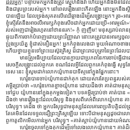
ដល់អ្នក
! បន្ទាប់មកអ្នកនឹងត្រូវ ស្នេហ៍នឹងវា ហើយអ្នកនឹងមិនដ
និងជារូបព្រះរបស់អ្នក។ នៅពេលរឿងនោះកើតឡើង នោះអ្នកនឹងស្ថិត
បានឡើយ ដែលទ្រង់សុគតលើឈើឆ្កាងដើម្បីសង្រ្គោះអ្នក។ រួច«អារម
ខ្ញុំស្ទើរតែនឹងអាចលឺអារក្សកំពុងសើចដាក់អ្នកដោយប្រើ«អារម្មណ៍
របស់អញជារៀងរហូតនៅឋាននរក!» កុំ ញញឹម! មនុស្សរាប់លានអ្នកគ
ផ្ទុយពីការចាក់បំពេញដោយព្រះវិញ្ញាណ នោះគេត្រូវបានអារក្សចូល! 
ប្រុងប្រយ័ត្ន ខ្ញុំដាស់តឿនអ្នក! អ្នកកំពុងលេងជា មួយអំណាចខ
ហើយថ្វាយខ្លួនទៅព្រះយេស៊ូវគ្រិស្ដ ដ៏ជាព្រះរាជបុត្រានៃព្រះដ
មានគ្រូអធិប្បាយដែលបានក្លាយជាប្រភពនៃការចាប់ធ្វើជា
សេចក្ដីសង្រ្គោះដល់ពួកគេ ខណដែលអ្វីដែលពួកគេកំពុងធ្វើ សុទ្
ទេសៈនេះ ខ្ញុំសូមដាក់លោកយ៉ូហានបាទីស្ទនៅក្នុងផ្នែកនោះ។
ហេរ៉ូឌបានចាប់យ៉ូហានដាក់គុក ដោយសារតែប្រពន្ធរបស់គ
គម្ពីរប្រាប់ថា «ហេរ៉ូឌកោតខ្លាចយ៉ូហាន ដោយដឹងថា គាត់ជាមនុស្
ទៅជួប យ៉ូហាននៅក្នុងគុកម្ដងទៀត។ បទគម្ពីរប្រាប់ថា គាត់បាន 
ដឹងថា មានរឿងខ្លះដែលបរិសុទ្ធ និងខុសពីគេអំពីលោកយ៉ូហាន គា
បរិសុទ្ធ។ គេដឹង ថា អ្នកបរិសុទ្ធជាមនុស្សដែលគោរពប្រតិបត្ដិដល
តែគេមិនដែលទទួលជឿព្រះគ្រិស្ដឡើយ ទោះបីជាមនុស្សដូចជាលោក អ
ពួកាតូលិកមើលកាន់អ្នក បរិសុទ្ធ។ «គាត់ស្ដាប់យ៉ូហានដោយអំ
ហេរ៉ូឌចូលទៅក្នុងគុកដើម្បីទៅលេងលោកយ៉ូហាន។ គាត់ដឹងថ