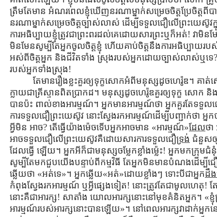
ត្រឹមតែមាន អំណរពេលខ្ញុំឃើញនរណាម្នាក់សម្រេចចិត្ដប្រែចិត្ដពី
នរណាម្នាក់សម្រេចចិត្ដច្បាស់លាស់ ដើម្បីទទួលជឿលើព្រះយេស៊ូវក្នុ
ការអធិប្បាយខ្ញុំត្រូវជាព្រះពរដល់គេដោយសារព្រះឬក៏អត់! វាមិនម
មិនមែនសូម្បីតែអ្នកចូលចិត្ដខ្ញុំ ហើយគាប់ចិត្ដនឹងការអធិប្បាយរប
អស់ពីចិត្ដអ្នក និងជីវិតទាំង ស្រុងរបស់អ្នកដោយច្បាស់លាស់ឬទេ
របស់អ្នកទាំងស្រុង!
តែមានរឿងខ្លះគួរឲ្យទុក្ខសោកអំពីមនុស្សដូចហេរ៉ូឌ។ គាត់ស្
ក្លាយជាគ្រីស្ទានពិតប្រាកដ។ មនុស្សដូចហេរ៉ូឌគួរឲ្យទុក្ខ សោក ន
បានប៉ះ ពាល់ខាងអារម្មណ៍។ អ្នកមានអារម្មណ៍ថា អ្នកគួរតែទទួលជ
ការទទួលជឿព្រះយេស៊ូវ នោះស្វែងរកអារម្មណ៍ដើម្បីបញ្ជាក់ថ
អ្វីមិន អាច? តើធ្វើយ៉ាងម៉េចទើបអ្នកអាចមាន «អារម្មណ៍»
ដែល
ថា 
អាចទទួលជឿលើព្រះយេស៊ូវគឺដោយសារការទទួលជឿ
ទ្រង់
ជំនួសឲ
ដែលធ្វើ ឡើយ។ អ្នកអីក៏ជាមនុស្សចម្លែកខ្លាំងម្ល៉េះ! អ្នកមកក្រុមជំ
សូម្បីតែមកជួបយើងបន្ទាប់ពីកម្មវិធី តែអ្នកមិនមានបំណងដើម្បី
ឆ្លើយថា «អត់ទេ»។ អ្នកឆ្លើយ«អត់»ដោយខ្លាំងៗ ទោះបីជាអ្នក
ដឹ
កំពុងស្វែងរកអារម្មណ៍ ឬអ្វីផ្សេងទៀត! នោះត្រូវតែជាមូលហេត
នោះគឺជាអារក្ស! សាតាំង យោលអារក្សនោះនៅមុខគំនិតអ្នក។ «ខ្ញុំ
អារម្មណ៍របស់អារក្សនោះបានឡើយ»។ នៅពេលអារក្សវាដាក់អ្នកនៅក្