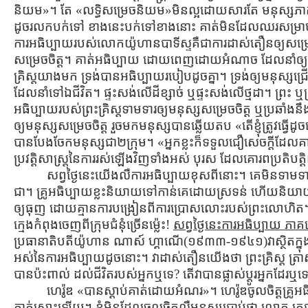
និយម»។ តែ «លទ្ធិសម្រេចនិយម»មិនល្អដោយសារតែ មនុស្សភាគច្រើន
ដូចរលកបក់ទៅ ខាងនេះបក់ទៅខាងនោះ គាត់មិនដែលឈរសម្រាប់សេច
ការអធិប្បាយរបស់លោកយ៉ូហានបាទីស្ទគឺជាការដាស់តឿនឲ្យសម្រេចច
សម្រេចចិត្ដ។ គាត់អធិប្បាយ ដោយពេញដោយអំណាច ដែលនាំឲ្យមនុស
គ្រិស្ដយាងមក ទ្រង់បានអធិប្បាយរបៀបដូចគ្នា។ ទ្រង់ឲ្យមនុស្សជ្
ដែលនាំទៅឯជីវិត។ ផ្ទះសង់លើដីខ្សាច់ ឬផ្ទះសង់លើថ្មដា។ ព្រះ ឬទ្
អធិប្បាយរបស់ព្រះគ្រិស្ដទាមទារឲ្យមនុស្សសម្រេចចិត្ដ ឬប្រឆាំង
ឲ្យមនុស្សសម្រេចចិត្ដ រួចមកមនុស្សបានឆ្លើយតប «តើខ្ញុំត្រូវធ្វើដ
បានបែងចែកមនុស្សជា២ក្រុម។ «អ្នកខ្លះក៏ទទួលជឿសេចក្តីដែលគាត់អ
ប្រវត្ដិសាស្រ្ដនៃការរស់ឡើងវិញទាំងអស់ បុរស ដែលគោរពប្រតិបត្
សព្វថ្ងៃនេះយើងលឺការអធិប្បាយខុសពីនោះ។ គេមិនទាមទារឲ្
ជា។ គ្រូអធិប្បាយខ្លះនិយាយទៅកាន់គេដោយស្រទន់ ហើយនិយាយកំ
ឲ្យធុញ ដោយគ្មានការបង្រៀនពីការប្រោសលោះរបស់ព្រះលោហិត
ក្មេងកំពុងចេញពីក្រុមជំនុំច្រើនម្ល៉េះ!
សព្វថ្ងៃនេះការអធិប្បាយ ភាគច
ប្រធានាតិបតីយ៉ូហាន ណាស៍ ហ្គាណើ(១៩៣៣-១៩៤១)វាស្ថិតក្នុង
អស់នៃការអធិប្បាយដូចនោះ។ វាដាស់តឿនយើងថា ព្រះគ្រិស្ដ ត្រា
បានប៉ះពាល់ ដល់ជីវិតរបស់អ្នកឬទេ? តើវាបានផ្លាស់ប្ដូរអ្នកដែរឬទ
ហេរ៉ូឌ «បានស្ដាប់គាត់ដោយអំណរ»។ ហេរ៉ូឌចូលចិត្ដគ្រ
គាត់សោះឡើយ។ ខ្ញុំមិនដែលចូលចិត្ដលឺមនុស្សប្រាប់ថា លោក គ្រូ