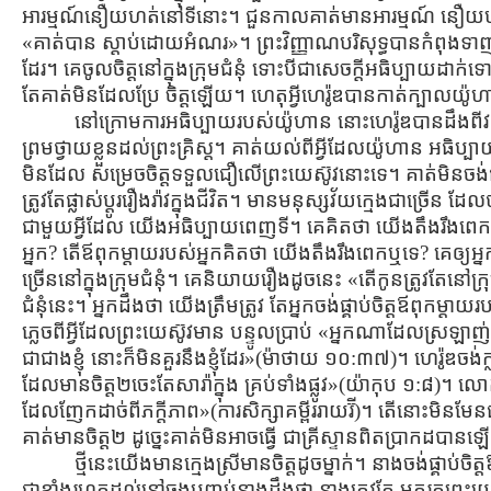
អារម្មណ៍នឿយហត់នៅទីនោះ។ ជួនកាលគាត់មានអារម្មណ៍ នឿយហត
«គាត់បាន ស្ដាប់ដោយអំណរ»។ ព្រះវិញ្ញាណបរិសុទ្ធបានកំពុងទាញន
ដែរ។ គេចូលចិត្ដនៅក្នុងក្រុមជំនុំ ទោះបីជាសេចក្ដីអធិប្បាយដាក់
តែគាត់មិនដែលប្រែ ចិត្ដឡើយ។ ហេតុអ្វីហេរ៉ូឌបានកាត់ក្បាល
នៅក្រោមការអធិប្បាយរបស់យ៉ូហាន នោះហេរ៉ូឌបានដឹងពីវត្
ព្រមថ្វាយខ្លួនដល់ព្រះគ្រិស្ដ។ គាត់យល់ពីអ្វីដែលយ៉ូហាន អធិ
មិនដែល សម្រេចចិត្ដទទួលជឿលើព្រះយេស៊ូវនោះទេ។ គាត់មិនចង់ផ្លា
ត្រូវតែផ្លាស់ប្ដូររឿងរ៉ាវក្នុងជីវិត។ មានមនុស្សវ័យក្មេងជាច្
ជាមួយអ្វីដែល យើងអធិប្បាយពេញទី។ គេគិតថា យើងតឹងរឹងពេក។
អ្នក? តើឪពុកម្ដាយរបស់អ្នកគិតថា យើងតឹងរឹងពេកឬទេ? គេឲ្យ
ច្រើននៅក្នុងក្រុមជំនុំ។ គេនិយាយរឿងដូចនេះ «តើកូនត្រូវតែនៅក្រុម
ជំនុំនេះ។ អ្នកដឹងថា យើងត្រឹមត្រូវ តែអ្នកចង់ផ្គាប់ចិត្ដឪពុកម
ភ្លេចពីអ្វីដែលព្រះយេស៊ូវមាន បន្ទូលប្រាប់ «អ្នកណាដែលស្រឡាញ
ជាជាងខ្ញុំ នោះក៏មិនគួរនឹងខ្ញុំដែរ»(ម៉ាថាយ ១០:៣៧)។ ហេរ៉ូឌចង់ក្ល
ដែលមានចិត្ដ២ចេះតែសារ៉ាក្នុង គ្រប់ទាំងផ្លូវ»(យ៉ាកុប ១:៨)
ដែលញែកដាច់ពីភក្ដីភាព»(ការសិក្សាគម្ពីររាយរ៊ី)។ តើនោះមិនមែនជាអ
គាត់មានចិត្ដ២ ដូច្នេះគាត់មិនអាចធ្វើ ជាគ្រីស្ទានពិតប្រាកដបាន
ថ្មីនេះយើងមានក្មេងស្រីមានចិត្ដដូចម្នាក់។ នាងចង់ផ្គាប់
ជាខ្លាំងរហូតដល់នៅចុងបញ្ចប់នាងដឹងថា នាងត្រូវតែ មករកព្រះយ