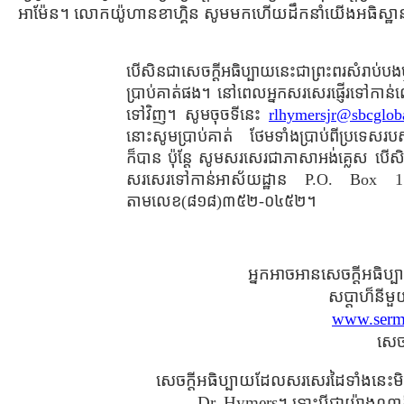
អាម៉ែន។ លោកយ៉ូហានខាហ្គិន សូមមកហើយដឹកនាំយើងអធិស្ឋាន ដើម្
បើសិនជាសេចក្ដីអធិប្បាយនេះជាព្រះពរសំរាប
ប្រាប់គាត់ផង។ នៅពេលអ្នកសរសេរផ្ញើរទៅកាន់
ទៅវិញ។ សូមចុចទីនេះ
rlhymersjr@sbcgloba
នោះសូមប្រាប់គាត់ ថែមទាំងប្រាប់ពីប្រទ
ក៏បាន ប៉ុន្ដែ សូមសរសេរជាភាសាអង់គ្លេស បើស
សរសេរទៅកាន់អាស័យដ្ឋាន P.O. Box 15
តាមលេខ(៨១៨)៣៥២-០៤៥២។
អ្នកអាចអានសេចក្ដីអធិ
សប្ដាហ៏នី
www.serm
សេចក
សេចក្ដីអធិប្បាយដែលសរសេរដៃទាំងនេះម
Dr. Hymers។ ទោះបីជាយ៉ាងណាក៏