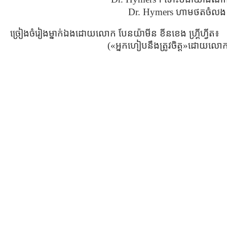
Dr. Hymers ហាមថតចំលង ហ
ច្រៀងចំរៀងម្នាក់ឯងដោយលោក បែនយ៉ាមីន ខីនខេង ហ្គ្រីហ្វីត៖
(«អ្នកហៀបនឹងត្រូវចិត្ដ»ដោយលោ