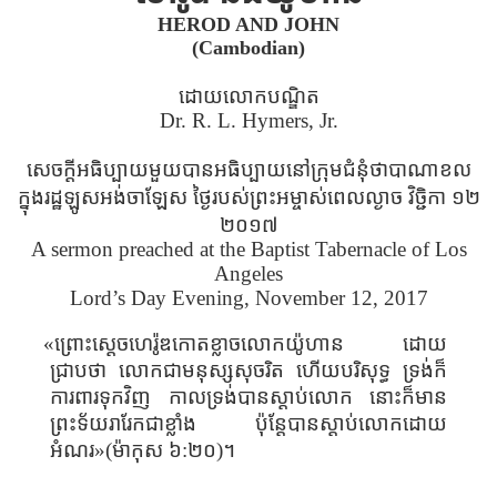
HEROD AND JOHN
(Cambodian)
ដោយលោកបណ្ឌិត
Dr. R. L. Hymers, Jr.
សេចក្ដីអធិប្បាយមួយបានអធិប្បាយនៅក្រុមជំនុំថាបាណាខល
ក្នុងរដ្ឋឡូសអង់ចាឡែស ថ្ងៃរបស់ព្រះអម្ចាស់ពេលល្ងាច វិច្ជិកា ១២
២០១៧
A sermon preached at the Baptist Tabernacle of Los
Angeles
Lord’s Day Evening, November 12, 2017
«ព្រោះស្តេចហេរ៉ូឌកោតខ្លាចលោកយ៉ូហាន ដោយ
ជ្រាបថា លោកជាមនុស្សសុចរិត ហើយបរិសុទ្ធ ទ្រង់ក៏
ការពារទុកវិញ កាលទ្រង់បានស្តាប់លោក នោះក៏មាន
ព្រះទ័យរារែកជាខ្លាំង ប៉ុន្តែបានស្តាប់លោកដោយ
អំណរ»(ម៉ាកុស ៦:២០)។