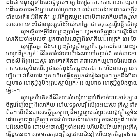
ដឹងថា មនុស្សទាំងនេះធ្វើខុស។ ម្យ៉ាងទៀត គាត់គោរពលោកយ៉ូហ
បដិសេធការអធិប្បាយរបស់យ៉ូហាន។ គាត់បោះបង់ចោល សេចក្ដីសង្
ទាំងនេះគិត អំពីគាត់។ អូ អីក៏ឆ្កួតម្ល៉េះ! ទោះបីជាលោកីយទាំ
សាសនា ទោះបីជាមនុស្សទាំងអស់ហៅអ្នកថា មនុស្សល្ងីល្ងើ តើវា
សូមធ្វើតាមអ្វីដែលព្រះប្រាប់អ្នក សូមទុកចិត្ដព្រះយេស៊ូវដ៏
លោកីយទាំងមូលថា អ្នកបានបែរចេញពីលោកីយដ៏អាក្រក់ នេះ ថែមទាំង
សូម្បីតែអ្នកដឹងថា ព្រះគ្រិស្ដត្រឹមត្រូវពិតប្រាកដមែន 
ហេរ៉ូឌដ៏ក្រខ្សត់! ជីវិតគាត់វេទនាយ៉ាងណាទៅបន្ទាប់ពី គាត់ប
បានលឺ ពីព្រះយេស៊ូវ នោះគាត់គិតថា វាជាលោកយ៉ូហានដែលបានរស
គាត់បានសុបិនឃើញថាសកំពុងតែឆ្ពោះមកឯគាត់ទាំងមានក្បាល លោ
ឡើយ។ វានឹងលង អ្នក ហើយធ្វើទុក្ខអ្នកជារៀងរហូត។ អ្នកនឹងម
យ៉ូហាន ហេតុអ្វីខ្ញុំមិនព្រមស្ដាប់អ្នក? អូ យ៉ូហាន ហេតុអ្វីខ្ញុំមិនថ្វាយព
ម្ល៉េះ»។
សូមស្រមៃគិតពីជីវិតរបស់ហេរ៉ូឌបន្ទាប់ពីគាត់បានកាត់ក
ចិត្ដដើម្បីចេញពីលោកីយ ហើយទទួលជឿលើព្រះយេស៊ូវ គ្រិស្ដ ទាំងថ្វា
ពិត។ បើសិនជាសេចក្ដីស្រឡាញ់ដ៏អស្ចារ្យរបស់ព្រះយេស៊ូវគ្រិស្ដមិ
ដោយគ្មានព្រះគ្រិស្ដ។ ការជាប់ទោសដ៏អស់កល្ប ការរងទុក្ខដ៏ អ
បដិសេធមិន បោះបង់ចោលអ្វីៗទាំងអស់ ហើយឱបរឹតយកព្រះគ្រិស្ដដោយអស់
ធ្វើដូចនោះ។ សូមមករកព្រះគ្រិស្ដដោយជំនឿ ហើយទុកចិត្ដទ្រង់ 