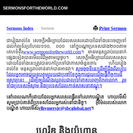
SERMONSFORTHEWORLD.COM
Print Sermon
Sermons Index
Sermon
ជារៀងរាល់ខែ សេចក្ដីអធិប្បាយដែលសរសេរដោយដៃទាំងនេះចេញទៅ
ដល់កំព្យូទ័រប្រហែល១១០, ០០០ នៅក្នុបណ្ដាប្រទេសជាង២០០តាម
គេហទំព័រ
www.sermonsfortheworld.com
។ មានមនុស្សរាប់រយនាក់
ផ្សេងទៀតបានមើលវីដីអូតាមយូថូប។ សេចក្ដីអធិប្បាយដែលសរសេរ
ដោយដៃទាំងនេះត្រូវបានបកប្រែទៅជាភាសាចំនួន៣៤ ហើយរៀង
រាល់ខែ មនុស្សរាប់ពាន់នាក់បានអានវា។
សូមចុចទីនេះដើម្បីដឹងពីរបៀប
ដែលអ្នកអាចជួយឧបត្ថមលុយជាប្រចាំខែក្នុងការជួយយើងធ្វើកិច្ចការដ៏
អស្ចារ្យនេះ ដើម្បីឲ្យដំណឹងល្អរាលដាលទៅពាសពេញពិភពលោក រួម
ទាំងប្រទេសអ៊ីស្លាម និងប្រទេសដែលកាន់សាសនាឥណ្ឌូ។
នៅពេលណាក៏ដោយដែលអ្នកសរសេរផ្ញើរទៅលោកបណ្ឌិត ហាយមើស៏
សូមប្រាប់គាត់ពីប្រទេសដែលអ្នករស់នៅជានិច្ច។ អ៊ីម៉ែលរបស់លោក
បណ្ឌិត ហាយមើស៍
rlhymersjr@sbcglobal.net
។
ហេរ៉ូឌ និងយ៉ូហាន