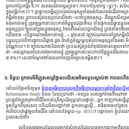
ការលះកាត់ចិត្ដខ្លួនឯង ហើយផ្ទុកឈើ ឆ្កាងគឺសំរាប់ «មនុស្សទាំងអស់»។ ពិ
អ្នកបកប្រែគម្ពីរ KJV សរសេរជាអក្សរទ្រេត។ ការបកប្រែពាក្យ «ខ្លះៗ» សម
ក្នុងគម្ពីរNKJV។ ដូច្នោះខគម្ពីរប្រាប់ដល់មនុស្សទាំងអស់ដែលចង់ដើរតាមព្រះ
គម្ពីរម៉ាកុស ព្រះយេស៊ូវបានប្រាប់យើងថា «ហៅហ្វូងមនុស្ស» នឹងពួកសិ
ចង់មកតាមខ្ញុំ ត្រូវឲ្យអ្នកនោះលះកាត់ចិត្តខ្លួនឯងចោល ទាំងផ្ទុកឈើឆ្កាងខ្លួនមក
មនុស្សគ្រប់ៗរូបនៅក្នុងហ្វូងមនុស្ស ថែមទាំងសំរាប់ពួកសិស្ស ទ្រង់ទាំង១២ន
យើងអាន «បើអ្នកណាចង់មកតាមខ្ញុំ...» ដូចនេះវា ច្បាស់ណាស់នៅក្នុងគម្ពីរ
បន្ទូលប្រាប់ពីការផ្ទុកឈើឆ្កាង ដូច ជាល័ក្ខខ័ណ្ឌមួយសំរាប់មនុស្សទាំងអស់
ប៉ុណ្ណោះទេ។ វា ច្បាស់ណាស់ដែលថា ព្រះយេស៊ូវទ្រង់កំពុងតែមានបន្ទូលទៅ
ថា «អស់អ្នកណាដែលចង់មកតាមខ្ញុំ ត្រូវឲ្យអ្នកនោះលះកាត់ចិត្តខ្លួនឯងចោល ទា
៨:៣៤)។ នេះជាចំណុច២ដែលដកចេញពីអត្ថបទគម្ពីរនោះ។
១. ទីមួយ ពួកអារមីនីញូសសព្វថ្ងៃនេះបដិសេធមិនទទួលស្គាល់ថា ការនេះកើតឡ
នៅយប់ថ្ងៃអាទិត្យមុន
ខ្ញុំបានអធិប្បាយសេចក្ដីអធិប្បាយមួយប្រឆាំងនឹងលទ្ធ
Reformation Study Bible ដែលប្រាប់ថា «ទស្សនៈរបស់អ្នកអែនថីណោមា 
ព្រះគួរតែត្រួតត្រាលើជីវិតរបស់គ្រីស្ទបរិសុទ្ធដោយផ្ទាល់...ពួក ទាញការសន្និដ្
ខុសប្លែកពីមុនសោះ ហើយមិនបញ្ជាក់ថា ពួកគេបន្ដជឿ... វាមិនអាចទៅរួចទេ ដ
អំពើបាបជាផ្លូវមួយនៃជីវិត នៅពេលតែមួយ»(p. 1831)។ បន្ទាប់មក ខ្ញុំប
ប្រសាសន៍ថា៖
លទ្ធិខុសឆ្គងមួយដែលគួរឲ្យកត់សំគាល់ដែលបានមកក្នុងក្រុមគ្រីស្ទា