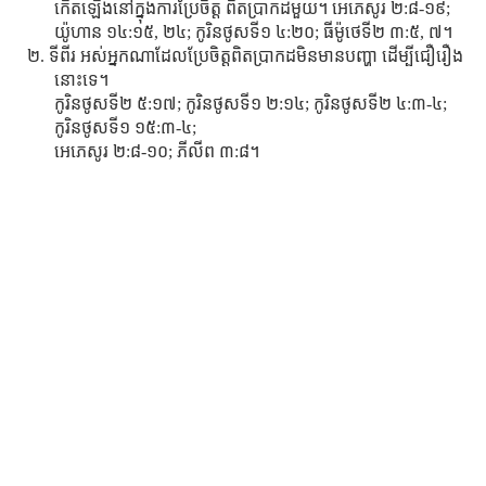
កើតឡើងនៅក្នុងការប្រែចិត្ដ ពិតប្រាកដមួយ។ អេភេសូរ ២:៨-១៩;
យ៉ូហាន ១៤:១៥, ២៤; កូរិនថូសទី១ ៤:២០; ធីម៉ូថេទី២ ៣:៥, ៧។
២. ទីពីរ អស់អ្នកណាដែលប្រែចិត្ដពិតប្រាកដមិនមានបញ្ហា ដើម្បីជឿរឿង
នោះទេ។
កូរិនថូសទី២ ៥:១៧; កូរិនថូសទី១ ២:១៤; កូរិនថូសទី២ ៤:៣-៤;
កូរិនថូសទី១ ១៥:៣-៤;
អេភេសូរ ២:៨-១០; ភីលីព ៣:៨។