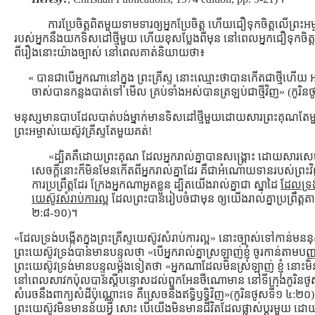
ការប្រែចិត្ដពិតមួយទាមទារឲ្យអ្នកប្រែចិត្ដ ហើយជឿទុកចិត្ដលើព្រះអម
របស់អ្នកនឹងយកទិសដៅថ្មីមួយ ហើយខុសប្លែងពីមុន នៅពេលអ្នកជឿទុកចិត្ដល
ពីរឿងនោះយ៉ាងច្បាស់ នៅពេលគាត់និយាយថា៖
« បានជាបើអ្នកណានៅក្នុង ព្រះគ្រីស្ទ នោះឈ្មោះថាបានកើតជាថ្មីហើយ អ
ចាស់បានកន្លងបាត់ទៅ មើល គ្រប់ទាំងអស់បានត្រឡប់ជាថ្មីវិញ» (កូរិ
មនុស្សមានបាបដែលបាត់បង់ម្នាក់មានទិសដៅថ្មីមួយដោយសារព្រះគុណតែម
ព្រះអម្ចាស់យេស៊ូវគ្រីស្ទតែមួយគត់!
«ដ្បិតគឺដោយព្រះគុណ ដែលអ្នករាល់គ្នាបានសង្គ្រោះ ដោយសារសេច
សេចក្តីនោះក៏មិនមែនកើតពីអ្នករាល់គ្នាដែរ គឺជាអំណោយទានរបស់ព្រ
ការប្រព្រឹត្តដែរ ក្រែងអ្នកណាអួតខ្លួន ដ្បិតយើងរាល់គ្នាជា ស្នាដៃ
ដែលទ្រង់ប
យេស៊ូវសំរាប់ការល្អ
ដែលព្រះបានរៀបចំជាមុន ឲ្យយើងរាល់គ្នាប្រព្រឹត្ត
២:៨-១០)។
«ដែលទ្រង់បង្កើតក្នុងព្រះគ្រីស្ទយេស៊ូវសំរាប់ការល្អ» នោះច្បាស់ទៅកាន់មន
ព្រះយេស៊ូវទ្រង់បានមានបន្ទូលថា «បើអ្នករាល់គ្នាស្រឡាញ់ខ្ញុំ ចូរកាន់តាមបញ្
ព្រះយេស៊ូវទ្រង់មានបន្ទូលម្ដងទៀតថា «អ្នកណាដែលមិនស្រឡាញ់ ខ្ញុំ នោះម
នៅពេលសាវកប៉ុលបានស្ដីបន្ទោសដល់ពួកអែនថីណោមាន នៅទីក្រុងកូរិនថូស
សំរេចនឹងពាក្យសំដីប៉ុណ្ណោះទេ គឺស្រេចនឹងឥទ្ធិឫទ្ធិវិញ»(កូរិនថូសទី១ 
ព្រះយេស៊ូវមិនមានន័យអ្វី សោះ បើយើងមិនមានជីវិតដែលផ្លាស់ប្ដូរមួ