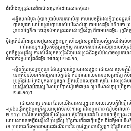
ដំណឹងល្អត្រូវបានពិពណ៌នាប្រាប់ដោយសាវកប៉ុល៖
«ដ្បិតមុនដំបូង ខ្ញុំបានប្រាប់មកអ្នករាល់គ្នា តាមសេចក្តីដែលខ្ញុំបានទទួលដែ
បានសុគត ដោយព្រោះបាបរបស់យើងរាល់គ្នា តាមបទគម្ពីរ ហើយថា ទ្រង់ត្រូវ
រួចដល់ថ្ងៃទី៣ នោះទ្រង់មានព្រះជន្មរស់ឡើងវិញ ក៏តាមបទគម្ពីរ» (កូរ
ប៉ុន្ដែតើដំណឹងល្អអាចជួយសង្រ្គោះអ្នក ហើយផ្លាស់ប្ដូរជីវិតរបស់អ្នកយ៉ាងម៉េ
នៅពេលអ្នកជឿទុកចិត្ដព្រះគ្រីស្ទ ការសុគតនៅលើឈើឆ្កាងរបស់
ទុកចិត្ដព្រះគ្រីស្ទ ការរស់ពីសុគតឡើងវិញរបស់ទ្រង់នឹងផ្ដល់អំណាចឲ្យអ្នកមានទ
អំពាវនាវម្ដងទៀតពីគម្ពីរ អេភេសូរ ២:៨-១០,
«ដ្បិតគឺដោយព្រះគុណ ដែលអ្នករាល់គ្នាបានសង្គ្រោះ ដោយសារសេចក្តី
នោះក៏មិនមែនកើតពីអ្នករាល់គ្នាដែរ គឺជាអំណោយទានរបស់ព្រះវិញ ក
ប្រព្រឹត្តដែរ ក្រែងអ្នកណាអួតខ្លួន ដ្បិតយើងរាល់គ្នាជា ស្នាដៃ
ដែលទ្រង់បង្ក
យេស៊ូវសំរាប់ការល្អ
ដែលព្រះបានរៀបចំជាមុន ឲ្យយើងរាល់គ្នាប្រព្រឹត្ត
២:៨-១០)។
ដោយសារព្រះគុណ ដែលយើងបានសង្រ្គោះតាមរយះសេចក្ដីជំនឿលើ
«ទ្រង់បង្កើតក្នុងព្រះគ្រីស្ទយេស៊ូវ(សំរាប់)ការល្អ ដែលព្រះបាន (រៀបចំជាមុន) 
២:១០)។ មានតែសេចក្ដីជំនឿលើព្រះយេស៊ូវតែមួយគត់ ដែលអាចធ្វើឲ្យព្រះ 
ដោយសារសេចក្ដីជំនឿលើព្រះគ្រីស្ទ ប៉ុន្ដែការកើតជាថ្មីបង្កើត ជីវិតថ្មីមួយ និ
ទេ ការនោះកើតមកតាមរយះដំណើរការនៃ ការញែកជាបរិសុទ្ធ។ ប៉ុន្ដែទិសដៅថ្មីមួយ ផ