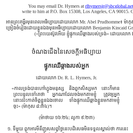
You may email Dr. Hymers at
rlhymersjr@sbcglobal.net
write to him at P.O. Box 15308, Los Angeles, CA 90015. 
អានព្រះគម្ពីរមុនពេលអធិប្បាយដោយលោក Mr. Abel Prudhomme៖ ម៉ា
ច្រៀងចំរៀងដោយខ្លួនឯងមុនអធិប្បាយដោយលោក Benjamin Kincaid Gri
(«ព្រះយេស៊ូវអើយ ខ្ញុំផ្ទុកឈើឆ្កាងរបស់ទ្រង់» ដោយលោក
ចំណងជើងនៃសេចក្ដីអធិប្បាយ
ផ្ទុកឈើឆ្កាងរបស់អ្នក
ដោយលោក Dr. R. L. Hymers, Jr.
«កាលទ្រង់បានហៅហ្វូងមនុស្ស និងពួកសិស្សមក នោះក៏មាន
ព្រះបន្ទូលទៅគេថា អ្នកណាដែលចង់មកតាមខ្ញុំ ត្រូវឲ្យអ្នក
នោះលះកាត់ចិត្តខ្លួនឯងចោល ទាំងផ្ទុកឈើឆ្កាងខ្លួនមកតាមខ្ញុំ
ចុះ» (ម៉ាកុស ៨:៣៤)។
(ម៉ាថាយ ១៦:២៤; លូកា ៩:២៣)
១. ទីមួយ ពួកអារមីនីញូសសព្វថ្ងៃនេះបដិសេធមិនទទួលស្គាល់ថា ការនេះ