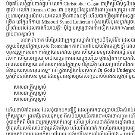
បំផុតដែលខ្ញុំធ្លាប់បានជួប។ លោក Christopher Cagan ជាគ្រីស្ទបរិសុទ្ធដ៏អស្ចារ
ផ្ទាល់។ លោក Herman Otten ជា មនុស្សបរិសុទ្ធនៅចំពោះព្រះនេត្រព្រះ។ គាត
ប្រហារខុសឆ្គងសំរាប់ រយះពេលច្រើនជាង៥០ឆ្នាំ ហើយបានធ្វើឲ្យគាត់រងទុក្ខជាខ្
ច្រើន នៅក្នុងនិកាយ Missouri Synod Lutheran។ ខ្ញុំសរសើរបុរសម្នាក់ដូ
អ្វីៗទាំងអស់ដែលគាត់និយាយក្ដី។ ប៉ុន្ដែ អស្ចារ្យជាងនោះទៀត លោក Wurmbrand 
ធ្លាប់បានស្គាល់។
លោក រិនឆាត វើមប្រែដជាគ្រូគង្វាលម្នាក់នៅក្រុមជំនុំលូដឺរិន ដ
កុម្មុយនីស្ដនៅក្នុងប្រទេស Romania។ គាត់បានជាប់ឃុំឃាំងពេញ២ឆ្នាំ 
មនុស្សម្នាក់សោះ។ គាត់ត្រូវបានគេវាយ អូស ហើយបានទទួលរងការធ្វើ ទារុណកម
រហែក ហើយចេញឈាមដោយព្រោះការវាយម្ដងហើយ ម្ដងទៀត។ គេយកដំបងក្ដ
អាចឈរអធិប្បាយ នៅពេលគាត់នៅក្នុងក្រុម ជំនុំយើង ដោយព្រោះតែជើងគាត
និងដោយសារទារុណកម្ម។ នៅ ក្នុងសៀវភៅរបស់គាត់
In God’s Undergr
ប្លក់(តំបន់)ពិសេស មួយ ដែលខ្ញុំបានស្ដាប់អូប៉ាល័រ(ប្រដាប់បំពងសម្លេង)ពីមួ
សាសនាគ្រីស្ទស្លាប់
សាសនាគ្រីស្ទស្លាប់
សាសនាគ្រីស្ទស្លាប់
ហើយចាប់តាំងពេល ដែលខុំបានមកជឿអ្វី ដែលពួកគេបានប្រាប់យើងសំរាប
គ្រីស្ទស្លាប់។ ព្រះគម្ពីរទាយទុកមុន ពីសម័យមួយនៃការបោះបង់ចោលព្រះ 
ខ្ញុំបានគិតពី ម៉ារា ជាអ្នកស្រុកម៉ាក់ដាឡា ហើយប្រហែលជាគំនិតនេះខ្លាំងជា
ថ្នាំពុលដែលសំលាប់ខាងព្រលឹងពីមុន ហើយពីដំណាក់ កាលនៃការបញ្ចុះបញ្ចូ
ស្មោះត្រង់ជាមួយព្រះគ្រីស្ទ នៅពេល ទ្រង់នៅស្រែកនៅលើឈើឆ្កាង «ព្រះវរ