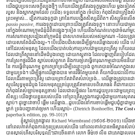
ទាំងបញ្ជារបស់ព្រះយេស៊ូវគឺជាការហមកស្លាប់ ដោយអស់ពីអស់ពីចិត្ដ និងសេច ក
យើងជួបប្រទះសេចក្ដីល្បួងថ្មីៗ ហើយយើងត្រូវតែរងទុក្ខម្ដងហើយ ម្ដងទៀតសំរ
របួស និងស្លាកស្នាមដែល (យើង) ទទួលនៅក្នុង (ចំបាំង) កំពុងតែជាគ្រឿ
ព្រះអម្ចាស់... ដ្បិតការរងទុក្ខជា ត្រានៃការបង្កើតសិស្សដ៏ពិត។ សិស្សមិនល
passio passive,
ការរងទុក្ខដោយព្រោះយើងត្រូវតែរងទុក្ខ។ នោះហើយជាមូ
នៅក្នុងចំណោមក្រុមជំនុំដ៏ពិតផ្សេងៗទៀត ហើយនឹងកំណត់ហេតុជាចំណាំមួ
ការសារភាពស្រដៀងនៅក្រុមជំនុំ ជាសហគមន៍របស់អស់អ្នកណា «ដែលត្រូ
ដោយសារតែដំណឹងល្អ»។ បើយើងបដិសេធដើម្បីផ្ទុកឈើឆ្កាងរបស់ យើង ហើ
នៅដៃរបស់មនុស្ស ដែលយើង(បាត់បង់)ការប្រកបជាមួយព្រះគ្រីស្ទ ហើយឈប់ដើ
ដែលជាគ្រីស្ទាននៅដើមដំបូងពេញ ដោយភស្ដុតាង ដែលបង្ហាញពីរបៀបដែលព្រះគ្រី
ការស្រែកថ្ងូរដ៏ជិត ស្លាប់របស់ពួកគេ និងការឲ្យគេធ្វើទារុណកម្មដោយ
នៃ ការធ្វើទារុណកម្ម ពួកគេទ្រាំទ្រដើម្បីឈ្មោះទ្រង់ ពួកគេបានចំណែកក្ន
ជាមួយទ្រង់។ ដើម្បីផ្ទុកឈើឆ្កាងបាន មានវិធីតែមួយគត់ គឺយកជ័យជះលើការរ
ដែលដើរតាមព្រះគ្រីស្ទ ដោយព្រោះតែវាពិតសំរាប់ទ្រង់... ឈើឆ្កាងត្រូវបានដាក
ស្ទបរិសុទ្ធមុនដំបូង ដែលមនុស្សគ្រប់រូបត្រូវតែមានបទពិសោធន៍ គឺជាកា
វាកំពុងតែសំឡាប់មនុស្សចាស់ ដែលជាលទ្ធិផល នៃការជួយប្រទះជាមួយព្រះគ្រ
សិស្ស) យើងថ្វាយខ្លួនរបស់យើង ទៅព្រះគ្រីស្ទក្នុងការជួបជុំជាមួយការសុគ
ស្លាប់។ ដូច្នោះវាចាប់ ផ្ដើម ឈើឆ្កាង...ជួបយើងនៅការចាប់ផ្ដើមជួបជុំគ្នាជាម
ម្នាក់ ទ្រង់បញ្ជាគាត់ឲ្យមក ហើយស្លាប់» (Dietrich Bonhoeffer,
The Cost 
paperback edition, pp. 99-101)។
ខ្ញុំស្គាល់គ្រូគង្វាល Richard Wurmbrand (១៩០៩-២០០១) យើងមា
នៅពេលគាត់កំពុងកាន់កូនប្រុសរបស់យើង នៅពេលគាត់បានអធិស្ឋានសំរាប់ ពួក
បានស្គាល់គ្រីស្ទបរិសុទ្ធល្បីៗជាច្រើននាក់ លោក ធីម៉ូថេ លីន ជាគ្រូគង្វាលរបស់ខ្