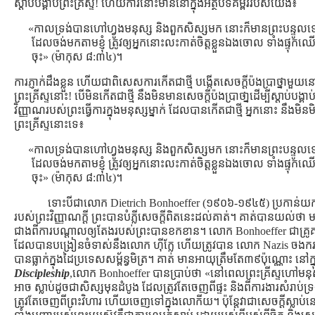
ស្ដាប់បង្គាប់ព្រះគ្រីស្ទ! ហើយការនោះមាននៅក្នុងអត្ថបទគម្ពីររបស់យើង៖
«កាលទ្រង់បានហៅហ្វូងមនុស្ស និងពួកសិស្សមក នោះក៏មានព្រះបន្ទូល
ដែលចង់មកតាមខ្ញុំ ត្រូវឲ្យអ្នកនោះលះកាត់ចិត្តខ្លួនឯងចោល ទាំងផ្ទុកឈើឆ្
ចុះ» (ម៉ាកុស ៨:៣៤)។
ការភ្ញាក់ដឹងខ្លួន ហើយជាពិសេសការកើតជាថ្មី បង្កើតសេចក្ដីប៉ងប្រាថ្នាមួយនៅក្ន
ព្រះគ្រីស្ទនោះ! បើមិនកើតជាថ្មី នឹងមិនមានសេចក្ដីប៉ងប្រាថា្នដើម្បីស្ដាប់បង្
វិញ្ញាណរបស់ព្រះធ្វើការក្នុងមនុស្សម្នាក់ ដែលបានកើតជាថ្មី អ្នកនោះ នឹ
ព្រះគ្រីស្ទនោះទេ៖
«កាលទ្រង់បានហៅហ្វូងមនុស្ស និងពួកសិស្សមក នោះក៏មានព្រះបន្ទូល
ដែលចង់មកតាមខ្ញុំ ត្រូវឲ្យអ្នកនោះលះកាត់ចិត្តខ្លួនឯងចោល ទាំងផ្ទុកឈើឆ្
ចុះ» (ម៉ាកុស ៨:៣៤)។
ទោះបីជាលោក Dietrich Bonhoeffer (១៩០៦-១៩៤៥) ប្រកាន់យក
របស់ព្រះវិញ្ញាណក្ដី ព្រះបានបំភ្លីសេចក្ដីពិតនេះដល់គាត់។ គាត់បានយល់ថ
ជាងពីការបណ្ដាលឲ្យតែងរបស់ព្រះបានខកខាន។ លោក Bonhoeffer ជាគ្រូគង្វា
ដែលបានបង្រៀនចំទាស់នឹងលោក ហ៊ីក្លែ ហើយត្រូវបាន លោក Nazis ចងករ
បានធ្លាក់ក្នុងដៃប្រទេសសម្ព័ន្វមិត្រ។ គាត់ មានអាយុត្រឹមតែ៣៩ប៉ុណ្ណោះ 
Discipleship
,លោក Bonhoeffer បានប្រាប់ថា «នៅពេលព្រះគ្រីស្ទហៅមនុស្សម
អាច ស្លាប់ដូចជាសិស្សមុនដំបូង ដែលត្រូវតែចេញពីផ្ទះ និងពីការងារសំរាប់
ត្រូវតែចេញពីព្រះវិហារ ហើយចេញទៅក្នុងលោកីយ។ ប៉ុន្ដែវាជាសេចក្ដីស្លាប់