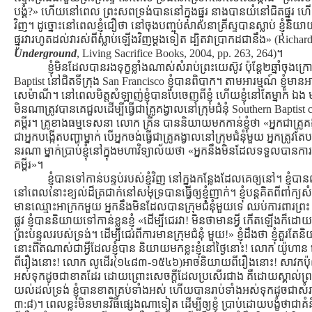
បង្គំ?» ហើយនៅពេល ព្រះសពទ្រង់បាននៅក្នុងផ្នូរ នាងបានយំនៅជិតផ្នូរ 
វិញ។ ដូច្នោះនៅពេលខ្ញុំជឿថា នៅចុងបញ្ចប់សាសនាគ្រីស្ទបានស្លាប់ ខ្ញុំនិយាយ
ផ្នូរវារហូតដល់វារស់ពីស្លាប់ឡើងវិញម្ដងទៀត ដ្បិតវាប្រាកដជានឹង» (Rich
Underground
, Living Sacrifice Books, 2004, pp. 263, 264)។
ខ្ញុំមិនដែលបានរងទុក្ខខ្លាំងណាស់សំរាប់ព្រះយេស៊ូវ ប៉ុន្ដែ២ឆ្នាំចុ
Baptist នៅជិតទីក្រុង San Francisco ខ្ញុំបានពិបាក។ តាមអារម្មណ៍ ខ្ញុំមានអា
សេម៉ាណី។ នៅពេលមិត្ដសំឡាញ់ខ្ញុំបានបែចេញពីខ្ញុំ ហើយខ្ញុំនៅតែម្នាក់ ឯង មានសា
មិនណាត្រូវបានគេជួលដើម្បីធ្វើជាគ្រូគង្វាលនៅក្រុមជំនុំ Southern Baptist chur
គម្ពីរ។ គ្រូខាងធម្មទេសនា លោក គ្រីន បាននិយាយមកកាន់ខ្ញុំថា «អ្នកជាគ្រូគង្វាល
ជាអ្នកបង្កើតបញ្ហាម្នាក់ បើអ្នកចង់ធ្វើជាគ្រូគង្វាលនៅក្រុមជំនុំមួយ អ្នកត្
នរណា ម្នាក់ប្រាប់ខ្ញុំនៅក្នុងមហាវិទ្យាល័យថា «អ្នកនឹងមិនដែលទទួលបានក
គម្ពីរ»។
ខ្ញុំបានទៅកាន់បន្ទប់របស់ខ្ញុំវិញ នៅក្នុងកន្លែងដែលគេឲ្យនៅ។ ខ្ញុំប
នៅពេលនោះខ្យល់ដ៏ត្រជាក់នៅសមុទ្របានធ្វើឲ្យខ្ញុំញាក់។ ខ្ញុំបន្ដគិតពីពាក្យស
មានឈ្មោះអាក្រកមួយ អ្នកនឹងមិនដែលបានក្រុមជំនុំមួយទេ ឈប់ការពារព្រះ គ
ផ្លូវ ខ្ញុំបាននិយាយទៅកាន់ខ្លួនខ្ញុំ «ដើម្បីជេរវា! មិនថាមានអ្វី កើតឡើងក៏ដោ
ព្រះបន្ទូលរបស់ទ្រង់។ ដើម្បីជេរពីការមានក្រុមជំនុំ មួយ!» ខ្ញុំដឹងថា ខ្ញុំគួរតែ
នោះពិតណាស់ជាអ្វីដែលខ្ញុំបាន និយាយមកខ្លះខ្ញុំនៅថ្ងៃនោះ! លោក យ៉
ពីរឿងនោះ! លោក លូដើរ(១៤៨៣-១៥៤៦)អាចនិយាយពីរឿងនោះ! សាវកប៉ុលបា
អស់ទុកដូចជាខាតដែរ ដោយព្រោះសេចក្តីដែលប្រសើរជាង គឺដោយស្គាល់ព្រះគ្រ
យល់ដល់ទ្រង់ ខ្ញុំបានខាតគ្រប់ទាំងអស់ ហើយបានរាប់ទាំងអស់ទុកដូចជាសំរា
៣:៨)។ ពេលខ្លះមិនមានវិធីផ្សេងណាទៀត ដើម្បីឲ្យខ្ញុំ ប្រាប់ដោយបង្ខំថាជាគំន