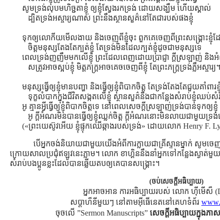
សូមទ្រង់លុបមហិច្ជតាខ្ញុំ ឲ្យខ្ញុំស្វែងរកទ្រង់ ដោយសង្ឃឹម ហើយស្គាល់
ដ្បិតទ្រង់អស្ចារ្យណាស់ ព្រះនឹងស្ថានសួគ៌នៅតែជារបស់ផងខ្ញុំ
ទុកឲ្យលោកីយមើលងាយ និងចេញពីខ្ញុំចុះ ពួកគេចេញពីព្រះសង្រ្គោះខ្ញុំដែ
ចិត្ដមនុស្សតែងតែក្បត់ខ្ញុំ តែទ្រង់មិនដែលក្បត់ខ្ញុំដូចជាមនុស្សទេ
ពេលទ្រង់ញញឹមមកលើខ្ញុំ ព្រះដែលពេញដោយប្រាជ្ញា ក្ដីស្រឡាញ់ និ
សត្រូវអាចស្អប់ខ្ញុំ មិត្ដភក្រ្ដអាចគេចចេញពីខ្ញុំ តែព្រះភក្រ្ដទ្រង់ភ្លឺអស្ចារ្យ
មនុស្សធ្វើឲ្យខ្ញុំមានបញ្ហា និងធ្វើឲ្យខ្ញុំពិបាកចិត្ដ តែទ្រង់តែងតែជួយគាំពារខ្ញុ
ទុក្ខលំបាកក្នុងជីវិតសង្កតលើខ្ញុំ ស្ថានសួគ៌នឹងជាកន្លែងសំរាប់ខ្ញុំឈប់សំ
អូ គ្មានអ្វីធ្វើឲ្យខ្ញុំពិបាកចិត្ដទេ នៅពេលសេចក្ដីស្រឡាញ់ទ្រង់បានទុកឲ្យខ្ញុំ
អូ ក្ដីអំណរមិនបានធ្វើឲ្យខ្ញុំឈ្លក់ចិត្ដ ក្ដីអំណរនោះមិនលាយជាមួយទ្រ
(«ព្រះយេស៊ូវអើយ ខ្ញុំផ្ទុកឈើឆ្កាងរបស់ទ្រង់» ដោយលោក Henry F. L
បើអ្នកចង់និយាយជាមួយយើងអំពីការក្លាយជាគ្រីស្ទានម្នាក់ សូមចេ
ក្រោយសាលប្រជុំឥឡូវនេះភ្លាម។ លោក ខាហ្គិននឹងនាំអ្នកទៅកន្លែងស្ងាត់មួ
សំរាប់បងប្អូនខ្លះដែលបានឆ្លើយតបឲ្យគេបានសង្រ្គោះ។
(ចប់សេចក្ដីអធិប្បាយ)
អ្នកអាចអាន ការអធិប្បាយរបស់ លោក ហ៊ីមើស៏ (
សប្ដាហ៏នីមួយៗ នៅតាមអ៊ីធើនេតនៅគេហទំព័រ
www.r
ចុចលើ ”Sermon Manuscripts”
សេចក្ដីអធិប្បាយក្នុងភាសា