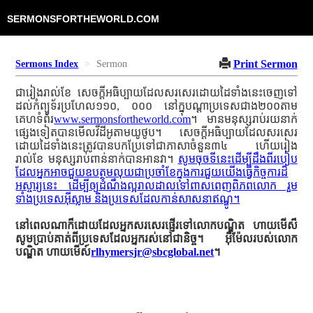
SERMONSFORTHEWORLD.COM
Print Sermon
Sermons Index
Sermon
ជារៀងរាល់ខែ សេចក្ដីអធិប្បាយដែលសរសេរដោយដៃទាំងនេះចេញទៅ
ដល់កំព្យូទ័រប្រហែល១១០, ០០០ នៅក្នុបណ្ដាប្រទេសជាង២០០តាម
គេហទំព័រ
www.sermonsfortheworld.com
។ មានមនុស្សរាប់រយនាក់
ផ្សេងទៀតបានមើលវីដីអូតាមយូថូប។ សេចក្ដីអធិប្បាយដែលសរសេរ
ដោយដៃទាំងនេះត្រូវបានបកប្រែទៅជាភាសាចំនួន៣៤ ហើយរៀង
រាល់ខែ មនុស្សរាប់ពាន់នាក់បានអានវា។
សូមចុចទីនេះដើម្បីដឹងពីរបៀប
ដែលអ្នកអាចជួយឧបត្ថមលុយជាប្រចាំខែក្នុងការជួយយើងធ្វើកិច្ចការដ៏
អស្ចារ្យនេះ ដើម្បីឲ្យដំណឹងល្អរាលដាលទៅពាសពេញពិភពលោក រួម
ទាំងប្រទេសអ៊ីស្លាម និងប្រទេសដែលកាន់សាសនាឥណ្ឌូ។
នៅពេលណាក៏ដោយដែលអ្នកសរសេរផ្ញើរទៅលោកបណ្ឌិត ហាយមើស៏
សូមប្រាប់គាត់ពីប្រទេសដែលអ្នករស់នៅជានិច្ច។ អ៊ីម៉ែលរបស់លោក
បណ្ឌិត ហាយមើស៍
rlhymersjr@sbcglobal.net
។