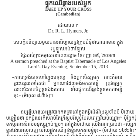
ផ្ទុកឈើឆ្កាងរបស់អ្នក
TAKE UP YOUR CROSS
(Cambodian)
ដោយលោក
Dr. R. L. Hymers, Jr.
សេចក្ដីអធិប្បាយមួយបានអធិប្បាយនូវក្រុមជំនុំថាបាណាខល ក្នុង
រដ្ឋឡូសអង់ចាឡែស
ថ្ងៃរបស់ព្រះអម្ចាស់នៅពេលល្ងាច ខែកញ្ញា ១៥, ២០១៣
A sermon preached at the Baptist Tabernacle of Los Angeles
Lord’s Day Evening, September 15, 2013
«កាលទ្រង់បានហៅហ្វូងមនុស្ស និងពួកសិស្សមក នោះក៏មាន
ព្រះបន្ទូលទៅគេថា អ្នកណាដែលចង់មកតាមខ្ញុំ ត្រូវឲ្យអ្នក
នោះលះកាត់ចិត្តខ្លួនឯងចោល ទាំងផ្ទុកឈើឆ្កាងខ្លួនមកតាមខ្ញុំ
ចុះ» (ម៉ាកុស ៨:៣៤)។
ឧប្បត្ដិហេតុនេះត្រូវបានកត់ត្រានៅក្នុងគម្ពីរដំណឹងល្អទាំងបី ម៉ាថាយ 
បង្រៀនថា ខគម្ពីរនេះគឺសំរាប់តែគ្រីស្ទបរិសុទ្ធដែលពេញវ័យប៉ុណ្ណោះ។ ប៉ុន្ដែគ
ខគម្ពីរនេះសំរាប់មនុស្សគ្រប់ៗរូប។ នៅក្នុងម៉ាថាយ យើងអានប្រាប់ថា «
បើអ្
ខ្លួនឯងចោលចេញ ហើយផ្ទុកឈើឆ្កាងខ្លួនមកតាមខ្ញុំចុះ» (ម៉ាថាយ ១៦:២៤)។ ដ