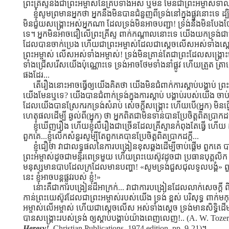
ព្រះគ្រីស្ទនឹងជាព្រះអម្ចាស់នៃគ្រប់ទាំងអស់ ឬមិន មែនជាព្រះអម្ចាស់ទ
ខ្ញុំសូមព្រមានអ្នកថា អ្នកនឹងមិនបានជំនួញពីទ្រង់នៅក្នុងផ្លូវនោះទេ ដ្ប
មិនជួយសង្រ្គោះអស់អ្នកណា ដែលទ្រង់មិនអាចបញ្ជា! ទ្រង់នឹងមិនបែងចែក
ទេ។ អ្នកមិនអាចជឿលើព្រះគ្រីស្ទ ពាក់កណ្ដាលនោះទេ យើងយកទ្រង់ជាព្
ដែលបានចាក់ប្រេង ហើយជាព្រះអម្ចាស់ដែលជាស្ដេចលើសអស់ទាំងស្
ព្រះអម្ចាស់ លើសអស់ទាំងអម្ចាស់! ទ្រង់មិនគ្រាន់តែជាព្រះដែលសង្
ទាំងជ្រើសរើសយើងប៉ុណ្ណោះទេ ទ្រង់អាចថែមទាំងនាំផ្លូវ ហើយត្រួត ត្
ផងដែរ...
តើរឿងនោះអាចធ្វើឲ្យយើងគិតថា យើងមិនជំពាក់ការស្ដាប់បង្គាប់ ព្រះយ
យើងមែនឬទេ? យើងបានជំពាក់ទ្រង់ក្នុងការស្ដាប់ បង្គាប់របស់យើង ចាប់
ដែលយើងបានស្រែករកទ្រង់សំរាប់ សេចក្ដីសង្រ្គោះ ហើយបើ(អ្នក) មិនធ្វើត
ហេតុផលដើម្បី ឆ្ងល់ពី(អ្នក) ថា អ្នកពិតជាមិនទាន់បានប្រែចិត្ដពិតប្រា
ខ្ញុំឃើញរឿង ហើយខ្ញុំលឺរឿងជាច្រើនដែលគ្រីស្ទានកំពុងតែធ្វើ ហើយ ដ
ពួកគេ...ខ្ញុំលើកសំនួរសូម្បីតែពួកគេបានប្រែចិត្ដពិតប្រាកដក្ដី...
ខ្ញុំជឿថា វាជាលទ្ធផលនៃការបង្រៀនខុសឆ្គងដើម្បីចាប់ផ្ដើម ពួកគេ ប
ព្រះអម្ចាស់ដូចជាមន្ទីរពេទ្រមួយ ហើយព្រះយេស៊ូវដូចជា ប្រធានបុគ្គលិក
មនុស្សមានបាបដែលក្រដែលមានបញ្ហា! «សូមទ្រង់ជួសជុលទូលបង្គំ» ព
នេះ ខ្ញុំអាចបន្ដផ្លូវរបស់ ខ្ញុំ!»
នោះគឺជាការបង្រៀនដ៏អាក្រក់... វាជាការបង្រៀនដែលលាក់សេចក្ដ
កាន់ព្រះយេស៊ូវដែលជាព្រះអម្ចាស់របស់យើង ទ្រង់ ខ្ពស់ បរិសុទ្ធ ពាក់មកុ
អម្ចាស់លើអម្ចាស់ ហើយជាស្ដេចលើស អស់ទាំងសេ្ដច ទ្រង់មានសិទ្ធិដើម
បានសង្រ្គោះរបស់ទ្រង់ ឲ្យស្ដាប់បង្គាប់យ៉ាងពេញលេញ!.. (A. W. Toze
Heresy!
, Christian Publications, 1974 edition, pp. 9-21)។