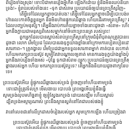
ពីរឿងទាំងស្រុង! ទោះបីជាមានរឿងអ្វីកើត ឡើងក៏ដោយ ខ្ញុំនឹងមិនឈប់និយាយក
ទ្រង់!» ខ្ញុំរាប់របស់ទាំងនេះ «ទុក ជាសំរាម ប្រយោជន៍ឲ្យបានព្រះគ្រីស្ទវិញ»
តើអ្វីទៅដែលអ្នកខ្លាចបាត់បង? តើអ្វីទៅដែលអ្នកខ្លាចដើម្បីបោះបង់ច
ហ៊ានលះកាត់ចិត្ដខ្លួនអ្នក និងមិនហ៊ានផ្ទុកឈើឆ្កាង ហើយដើរតាមព្រះគ្រីស្ទ
ដែលបញ្ឃប់មនុស្ស។ តើអ្ននឹងរាប់ការភ័យខ្លាចទាំងនោះដូចជា «សំរាម» ហើយម
អ្នកនឹងក្លាយជាមនុស្សពិសេសម្នាក់នៅចំពោះព្រះនេត្រ របស់ព្រះ!
ពួកអ្នកដែលបានស្លាប់សំរាប់ព្រះគ្រីស្ទនៅក្រុមជំនុំពីបុរាណត្រូវបា
ដូចជា លោក វើមប្រែដ ដែលបានរងទុក្ខយ៉ាងខ្លាំងនៅក្រោមការបៀតបៀនដោយ
សារភាព»។ គ្រូគង្វាល វើមប្រែដជាអ្នកទទួលសារភាពម្នាក់ គាត់បាន លះកាត់ច
ហើយមករកព្រះយេស៊ូវ សូម្បីតែវាបណ្ដាលឲ្យគាត់ មានការរងទុក្ខយ៉ាងខ្លាំងប
អ្នកនឹងរាប់រឿងទាំងអស់ «ប៉ុន្ដែ ទុកជាសំរាម (អ្នក) ប្រយោជន៍ឲ្យបានព្រះគ្រីស្
ឆ្កាងរបស់អ្នក ហើយ មករកព្រះយេស៊ូវឬទេ? តើអ្នកនឹងនិយាយដូចពាក្យនៃ
ទេ៖
ព្រះយេស៊ូវអើយ ខ្ញុំផ្ទុកឈើឆ្កាងរបស់ទ្រង់ ខ្ញុំចេញទៅហើយតាមទ្រង់
ទោះជាខ្ញុំត្រូវទ័លក្រ មើលងាយ បោះបង់ ព្រះអង្គអើយខ្ញុំនឹងធ្វើ
សូមទ្រង់លុបមហិច្ជតាខ្ញុំ ឲ្យខ្ញុំស្វែងរកទ្រង់ ដោយសង្ឃឹម ហើយស្គាល់
ដ្បិតទ្រង់អស្ចារ្យណាស់ ព្រះនឹងស្ថានសួគ៌នៅតែជារបស់ផងខ្ញុំ
វានៅលេខ៨នៅលើក្រដាសចំរៀងរបស់អ្នក សូមក្រោកឡើង ហើយច្រៀងវា
ព្រះយេស៊ូវអើយ ខ្ញុំផ្ទុកឈើឆ្កាងរបស់ទ្រង់ ខ្ញុំចេញទៅហើយតាមទ្រង់
ទោះជាខ្ញុំត្រូវទ័លក្រ មើលងាយ បោះបង់ ព្រះអង្គអើយខ្ញុំនឹងធ្វើ