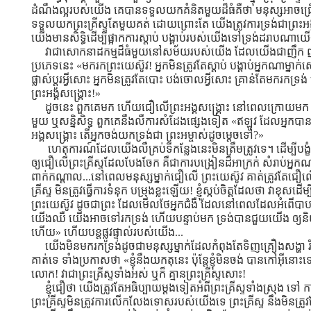
ដំណឹងល្អរបស់យើង គេបានទទួលយកគំនិតមួយដ៏ធំគឺថា មនុស្សអាចជ្រ
ទទួលយកព្រះគ្រីស្ទតែមួយគត់ ដោយព្រោះតែ យើងត្រូវការទ្រង់ជាព្រះអ
យើងមានសិទ្ធិដើម្បីផ្អាកការស្ដាប់ បង្គាប់របស់យើងទៅទ្រង់ដរាបណាយើ
វាជាសោកនាដកម្មដ៏ធំមួយនៅសម័យរបស់យើង ដែលយើងជាញឹក ញាប
ប្រភេទនេះ «មករកព្រះយេស៊ូវ! អ្នកមិនត្រូវតែស្ដាប់ បង្គាប់អ្នកណាម្នាក់ស
ផ្លាស់ប្ដូរអ្វីសោះ អ្នកមិនត្រូវតែបោះ បង់ចោលអ្វីសោះ គ្រាន់តែមករកទ្
ព្រះអង្គសង្រ្គោះ!»
ដូចនេះ ពួកគេមក ហើយជឿលើព្រះអង្គសង្រ្គោះ នៅពេលក្រោយមក នៅក្ន
មួយ ឬសន្និសិទ្ធ ពួកគេនឹងលឺការសំដែងផ្សេងទៀត «ឥឡូវ ដែលអ្នកបាន
អង្គសង្រ្គោះ តើអ្នកចង់យកទ្រង់ជា ព្រះអម្ចាស់ដូចម្ដេចទៅ?»
ហេតុការណ៍ដែលយើងលឺគ្រប់ទីកន្លែងនេះមិនត្រឹមត្រូវទេ។ ដើម្បីបង្ខំ ប
ឲ្យជឿលើព្រះគ្រីស្ទដែលបែងចែក គឺជាការបង្រៀនដ៏អាក្រក់ សំរាប់អ្ន
ពាក់កណ្ដាល...នៅពេលមនុស្សម្នាក់ជឿលើ ព្រះយេស៊ូវ គាត់ត្រូវតែជឿលើ
គ្រីស្ទ មិនត្រូវធ្វើការទំនុក បម្រុងខ្លះឡើយ! ខ្ញុំស្កប់ចិត្ដដែលថា វាខុសដ
ព្រះយេស៊ូវ ដូចជាព្រះ ដែលមើលថែអ្នកជំងឺ ដែលនៅពេលដែលអំពើបាបយ
យើងឈឺ យើងអាចទៅរកទ្រង់ ហើយបន្ទាប់មក ទ្រង់បានជួយយើង ឲ្យ
ហើយ» ហើយបន្ដផ្លូវផ្ទាល់របស់យើង...
យើងមិនមករកទ្រង់ដូចជាមនុស្សម្នាក់ដែលកំពុងតែទិញគ្រឿងសង្ហា រិម
គាត់ទេ ទាំងប្រកាសថា «ខ្ញុំនឹងយកតុនេះ ប៉ុន្ដែខ្ញុំមិនចង់ បានកៅអ៊ីនោ
លោក! វាជាព្រះគ្រីស្ទទាំងអស់ ឬក៏ គ្មានព្រះគ្រីស្ទសោះ!
ខ្ញុំជឿថា យើងត្រូវតែអធិប្បាយម្ដងទៀតអំពីព្រះគ្រីស្ទទាំងស្រុង ទៅ
ព្រះគ្រីស្ទមិនត្រូវការលើកលែងទោសរបស់យើងទេ ព្រះគ្រីស្ទ នឹងមិនត្រ