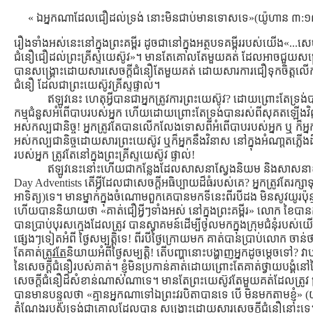
« ឯអ្នកណាដែលជឿដល់ទ្រង់ នោះមិនជាប់មានទោសទេ»(យ៉ូហាន ៣:១
រឿងទាំងអស់នេះនៅក្នុងព្រះគម្ពីរ ដូចជានៅក្នុងអត្ថបទគម្ពីររបស់យើង«...
ជំនឿជឿដល់ព្រះគ្រីស្ទយេស៊ូវ»។ មានតែគោលតែមួយគត់ ដែលអាចជួយសង្រ្
បានសង្រ្គោះដោយសារសេចក្ដីជំនឿតែមួយគត់ ដោយសារការជឿទុកចិត្ដលើកម្
ជំនឿ ដែលជាព្រះយេស៊ូវគ្រីស្ទផ្ទាល់។
ឥឡូវនេះ ហេតុអ្វីបានជាអ្នកត្រូវការព្រះយេស៊ូវ? ដោយព្រោះតែទ
កម្មជំនួសអំពើបាបរបស់អ្នក ហើយដោយព្រោះតែទ្រង់បានរស់ពីសុគតឡើងវិញទា
អស់កល្បជានិច្ច! អ្នកត្រូវតែបានលើកលែងទោសពីអំពើបាបរបស់អ្នក ឬ ក៏អ្នក
អស់កល្បជានិច្ចដោយសារព្រះយេស៊ូវ ឬក៏អ្នកនឹងវិនាស នៅក្នុងអំណា្ដតភ្លើ
របស់អ្នក ត្រូវតែនៅក្នុងព្រះគ្រីស្ទយេស៊ូវ ផ្ទាល់!
ឥឡូវនេះនោះហើយជាកន្លែងដែលសាសនាស្វែងនិយម និងសាសនាខុ
Day Adventists តើអ្វីដែលជាសេចក្ដីអធិប្បាយដ៏ធំរបស់គេ? អ្នកត្រូវតែរក្សាទុកថ
អាទិត្យ)ទេ។ មានម្នាក់ក្នុងចំណោមពួកគេបានមកទីនេះពីរបីដង មិនសូវយូរប
ហើយបាននិយាយថា «គាត់ជឿអ្វីៗទាំងអស់ នៅក្នុងព្រះគម្ពីរ» លោក ខៃបានគិតថានោះ
បានប្រាប់បុរសក្មេងដែលត្រូវ បានស្វាគមន៍ដើម្បីចូលមកក្នុងក្រុមជំនុំរបស់យ
ផ្សេងៗទៀតអំពី ថ្ងៃសម្បត្ដិទេ! ពីរបីថ្ងៃក្រោយមក គាត់បានប្រាប់លោក 
តែគាត់
ត្រូវតែ
និយាយអំពីថ្ងៃសម្បត្ដិ! តើបញ្ហានោះបង្ហាញអ្នកដូចម្ដេចទៅ? វាប
នៃសេចក្ដីជំនឿរបស់គាត់។ ខ្ញុំមិនប្រកាន់គាត់ដោយព្រោះតែគាត់ថ្វាយបង្គំនៅថ្ងៃ
សេចក្ដីជំនឿដ៏សំខាន់ណាស់ណាទេ។ មានតែព្រះយេស៊ូវតែមួយគត់ដែលត្រូវ គ
បានមានបន្ទូលថា «គ្មានអ្នកណាទៅឯព្រះវរបិតាបានទេ បើ មិនមកតាមខ្ញុំ» (
តំណែងរបស់ទ្រង់ជាគោលដែលបាន សង្រ្គោះដោយសារសេចក្ដីជំនឿនោះទេ។ វាត្