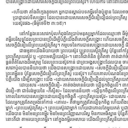
បានសង្រ្គោះដោយសារសេចក្ដីជំនឿលើព្រះយេស៊ូវ។ ហើយការ នោះនាំយើងម
«ហើយថា តាំងពីក្មេងតូចមក អ្នកបានស្គាល់បទគម្ពីរទាំងប៉ុន្មាន ដែលអាច
ប្រាជ្ញាដល់ទីសង្គ្រោះ ដែលបានដោយសារសេចក្តីជំនឿជឿដល់ព្រះគ្រីស្ទ
យេស៊ូវផង»(ធីម៉ូថេទី២ ៣:១៥)។
នៅកន្លែងនេះសាវកប៉ុលកំពុងតែប្រាប់មនុស្សម្នាក់ដែលឈ្មោះថា ធ
គម្ពីរបរិសុទ្ធដែលព្រះបានប្រើដើម្បីបំភ្លឺយើងពីសេចក្ដីសង្រ្គោះ ហើយសេ
សេចក្ដីជំនឿលើព្រះយេស៊ូវគ្រីស្ទ។ កម្មបទនៃការបានសង្រ្គោះដោយសេចក្ដី ជំ
ជាធម្មតាយើងនិយាយថា ព្រះយេស៊ូវ ឬព្រះយេស៊ូវគ្រីស្ទ ប៉ុន្ដែនៅកន្
ព្រះគ្រីស្ទយេស៊ូវ ឬ «ព្រះមេស្សីយេស៊ូវ»។ នោះគឺជាគំនិត ខ្ញុំគិតថា គាត់ដាក់
ធ្ងន់ពីតំណែងដ៏អស្ចារ្យ ដែលព្រះយេស៊ូវកាន់ ជាព្រះអង្គសង្រ្គោះដែលបាន
សាវកប៉ុលបាននិយាយថា យើងបានសង្រ្គោះដោយសារ «សេចក្ដីជំនឿជឿដល់ព្រះ
ព្រះគម្ពីរទេ ប៉ុន្ដែសេចក្ដីជំនឿលើព្រះគ្រីស្ទ យេស៊ូវ។ ហើយគោលបំណងនៃព្រះគម្
បំភ្លឺយើង ដើម្បីសង្រ្គោះ យើង «ដោយសារសេចក្ដីជំនឿជឿដល់ព្រះគ្រីស្ទយេស
ដោយសារ «សេចក្ដីជំនឿ» គាត់ចង់មានន័យថា ជឿទុកចិត្ដលើ។ ពាក្
ជំនឿ»ថា ជាទំរង់មួយនៃ «ភីស្ទីស» ដែលមានន័យថា «ជឿទុកចិត្ដលើព្រះគ្រី
គោលនៃការបានសង្រ្គោះដោយជឿទុកចិត្ដគឺ «ព្រះគ្រីស្ទយេស៊ូវ» ដោយសា
ដែលអ្នកត្រូវតែតម្រង់ទៅកាន់ «គោល» គឺថាអ្នកត្រូវតែជឿទុកចិត្ដ ហ
ម្នាក់ «ព្រះយេស៊ូវគ្រីស្ទ»។ ព្រះយេស៊ូវជាម្នាក់ ហើយជាគោលតែមួយគត់ ឬ
យើងបាន មិនមែនព្រះគម្ពីរ មិនមែនព្រះវិញ្ញាណបរិស្ធ មិនការអធិស្ឋាន ប៉ុន្ដែគ
នោះគឺជា តាមរយះព្រះគម្ពីរ។ នៅក្នុងគម្ពីរអេសាយ យើងលឺព្រះគ្រីស្ទនិយាយ