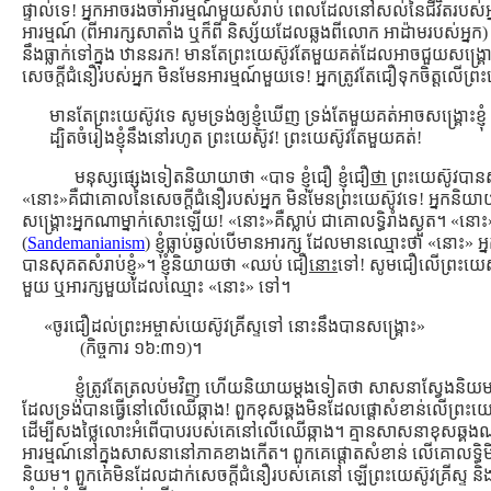
ផ្ទាល់ទេ! អ្នកអាចរងចាំអារម្មណ៍មួយសំរាប់ ពេលដែលនៅសល់នៃជីវិតរបស
អារម្មណ៍ (ពីអារក្សសាតាំង ឬក៏ពី និស្ស័យដែលឆ្លងពីលោក អាដ៉ាមរបស់អ្នក) ប
នឹងធ្លាក់ទៅក្នុង ឋាននរក! មានតែព្រះយេស៊ូវតែមួយគត់ដែលអាចជួយសង្រ្គោ
សេចក្ដីជំនឿរបស់អ្នក មិនមែនអារម្មណ៍មួយទេ! អ្នកត្រូវតែជឿទុកចិត្ដលើព្រ
មានតែព្រះយេស៊ូវទេ សូមទ្រង់ឲ្យខ្ញុំឃើញ ទ្រង់តែមួយគត់អាចសង្រ្គោះខ្ញុំ
ដ្បិតចំរៀងខ្ញុំនឹងនៅរហូត ព្រះយេស៊ូវ! ព្រះយេស៊ូវតែមួយគត់!
មនុស្សផ្សេងទៀតនិយាយាថា «បាទ ខ្ញុំជឿ ខ្ញុំជឿ
ថា
ព្រះយេស៊ូវបានសុគ
«នោះ»គឺជាគោលនៃសេចក្ដីជំនឿរបស់អ្នក មិនមែនព្រះយេស៊ូវទេ! អ្នកនិយាយថ
សង្រ្គោះអ្នកណាម្នាក់សោះឡើយ! «នោះ»គឺស្លាប់ ជាគោលទ្ធិរាំងស្ងួត។ «
(
Sandemanianism
) ខ្ញុំធ្លាប់ឆ្ងល់បើមានអារក្ស ដែលមានឈ្មោះថា «នោះ» អ
បានសុគតសំរាប់ខ្ញុំ»។ ខ្ញុំនិយាយថា «ឈប់ ជឿ
នោះ
ទៅ! សូមជឿលើព្រះយេស៊ូ
មួយ ឬអារក្សមួយដែលឈ្មោះ «នោះ» ទៅ។
«ចូរជឿដល់ព្រះអម្ចាស់យេស៊ូវគ្រីស្ទទៅ នោះនឹងបានសង្គ្រោះ»
(កិច្ចការ ១៦:៣១)។
ខ្ញុំត្រូវតែត្រលប់មវិញ ហើយនិយាយម្ដងទៀតថា សាសនាស្វែងនិយមមិន
ដែលទ្រង់បានធ្វើនៅលើឈើឆ្កាង! ពួកខុសឆ្គងមិនដែលផ្ដោសំខាន់លើព្រះយេស៊ូវគ
ដើម្បីសងថ្លៃលោះអំពើបាបរបស់គេនៅលើឈើឆ្កាង។ គ្មានសាសនាខុសឆ្គងណា 
អារម្មណ៍នៅក្នុងសាសនានៅភាគខាងកើត។ ពួកគេផ្តោតសំខាន់ លើគោលទ្ធិ
និយម។ ពួកគេមិនដែលដាក់សេចក្ដីជំនឿរបស់គេនៅ ឡើព្រះយេស៊ូវគ្រីស្ទ ន