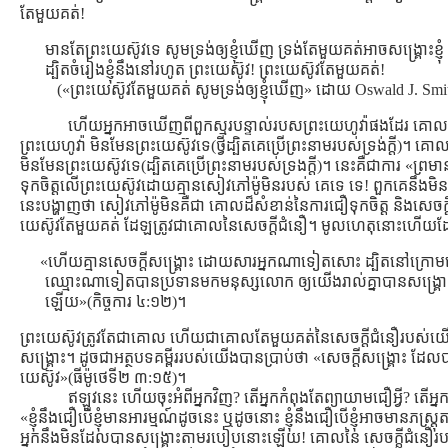
តែមួយគត់!
មានតែព្រះយេស៊ូវទេ សូមទ្រង់ឲ្យខ្ញុំឃើញ ទ្រង់តែមួយគត់អាចសង្រ្គោះខ្ញុំ
ដ្បិតចំរៀងខ្ញុំនឹងនៅរហូត ព្រះយេស៊ូវ! ព្រះយេស៊ូវតែមួយគត់!
(«ព្រះយេស៊ូវតែមួយគត់ សូមទ្រង់ឲ្យខ្ញុំឃើញ» ដោយ Oswald J. Smi
ហើយអ្នកអាចឃើញពីពួកស្មរបន្ទាល់របសព្រះយេហូវ៉ាផងដែរ គោលដ៏
ព្រះយេហូវ៉ា មិនមែនព្រះយេស៊ូវទេ(ថ្វីដ្បិតគេប្រើព្រះនាមរបស់ទ្រង់ក្ដី)។ 
មិនមែនព្រះយេស៊ូវទេ(ដ្បិតគេប្រើព្រះនាមរបស់ទ្រងក្ដី)។ នេះគឺជាការ «ព្រ
ទុកចិត្ដលើព្រះយេស៊ូវដោយគ្មានសៀវភៅម៉ូមិនរបស់ គេទេ ទេ! ពួកគេនឹងមិ
នេះបង្ហាញថា សៀវភៅម៉ូមិនគឺជា គោលដ៏សំខាន់នៃការជឿទុកចិត្ដ និងសេចក្ដ
យេស៊ូវតែមួយគត់ ដែឡត្រូវជាគោលនៃសេចក្ដីជំនឿ។ មូលហេតុនោះហើយ
«ហើយគ្មានសេចក្តីសង្គ្រោះ ដោយសារអ្នកណាទៀតសោះ ដ្បិតនៅក្រោម
ឈ្មោះណាទៀតបានប្រទានមកមនុស្សលោក ឲ្យយើងរាល់គ្នាបានសង្គ្រ
ឡើយ»(កិច្ចការ ៤:១២)។
ព្រះយេស៊ូវត្រូវតែជាគោល ហើយជាគោលតែមួយគត់នៃសេចក្ដីជំនឿរបស់យើ
សង្រ្គោះ។ ដូចជាអត្ថបទគម្ពីររបស់យើងបានប្រាប់ថា «សេចក្ដីសង្គ្រោះ ដែ
យេស៊ូវ»(ធីម៉ូថេទី២ ៣:១៥)។
ឥឡូវនេះ ហើយចុះអំពីអ្នកវិញ? តើអ្នកកំពុងតែព្យាយាមជឿអ្វី? តើអ្នក
«ខ្ញុំនឹងជឿបើខ្ញុំមានអារម្មណ៍ដូចនេះ ឬដូចនោះ ខ្ញុំនឹងជឿបើខ្ញុំអាចមានភស្រ
អ្នកនឹងមិនដែលបានសង្រ្គោះតាមរបៀបនោះឡើយ! គោលនៃ សេចក្ដីជំនឿរបស់