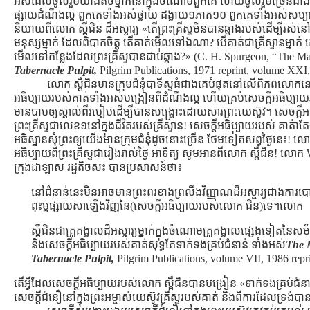
អស់ដែលចូលរួមយ៉ាងតិចម្នាក់នៅក្នុងចំណោមពួកគេ ហើយចូលរួមច្រើនជ
ផ្សាយដំណឹងល្អ ពួកគេទាំងអស់ថ្វាយ ដង្វាយ១ភាគ១០ ពួកគេទាំងអស់សប្បាយក្នុង
និយាយពីលោក ស្ពីជិន ដ៏អស្ចារ្យ «តើព្រះគ្រីស្ទមិនបានឆ្កាងរបស់ដើម្បីរស់
មនុស្សម្នាក់ ដែលពិបាកចិត្ដ តើគាត់មើលទៅឯណា? បើគាត់ជាគ្រីស្ទានម្
មើលទៅកន្លែងដែលព្រះគ្រីស្ទបានជាប់់ឆ្កាង?» (C. H. Spurgeon, “The M
Tabernacle Pulpit,
Pilgrim Publications, 1971 reprint, volume XXI,
លោក ស្ពឺជិនមានក្រុមជំនុំបាទីស្ទធំជាងគេបំផុតនៅលើពិភពលោកនៅថ
អធិប្បាយរបស់គាត់ទាំងអស់បង្រៀនពីដំណឹងល្អ ហើយគ្រប់សេចក្ដីអធិប្បា
មានបាបឲ្យស្គាល់ពីរបៀបដើម្បីបានសង្រ្គោះដោយសារព្រះយេស៊ូវ។ សេចក្ដី
ព្រះគ្រីស្ទជាលេខ១នៅក្នុងជីវិតរបស់គ្រីស្ទាន! សេចក្ដីអធិប្បាយរបស់ គាត់ាតែង
អធិស្ឋានសុំព្រះឲ្យយើងមានក្រុមជំនុំដូចនោះច្រើន ថែមទៀតសព្វថ្ងៃនេះ! លោក
អធិប្បាយពីព្រះគ្រីស្ទជារៀងរាល់ថ្ងៃ អាទិត្យ សូមអានពីលោក ស្ពឺជិន! លោក W.
ក្រុងដាឡាស រដ្ឋតិចសះ បានប្រសាសន៍ថា៖
នៅជំនាន់នេះមិនអាចមានព្រះពរខាងព្រលឹងវិញ្ញាណដ៏អស្ចារ្យជាងការប
ពុះម្ពផ្សាយសាឡើងវិញនៃ(សេចក្ដីអធិប្បាយរបស់លោក ជិន)ទេ។លោក
ស្ពឺជិនជាគ្រូគង្វាលដ៏អស្ចារ្យម្នាក់ក្នុងចំណោមគ្រូគង្វាលផ្សេងទៀត
និងសេចក្ដីអធិប្បាយរបស់គាត់សុទ្ធតែទាក់ទងគ្រប់ជំនាន់ ទាំងអស់
The 
Tabernacle Pulpit,
Pilgrim Publications, volume VII, 1986 repr
តើអ្វីដែលសេចក្ដីអធិប្បាយរបស់លោក ស្ពឺជិនបានបង្រៀន «ទាក់ទងគ្រប់ជំនា
សេចក្ដីជំនឿនៅក្នុងព្រះអម្ចាស់យេស៊ូវគ្រីស្ទរបស់គាត់ និងពីការដែលទ្រង់បាន