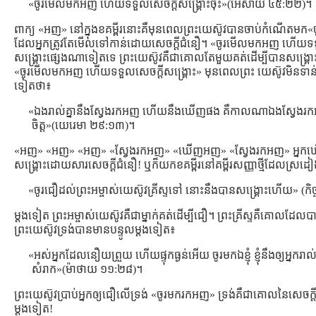
«ចូរមើលមកអញ ហើយទទួលសេចក្តីសង្គ្រោះចុះ»(អេសាយ ៤៥:២២)។
ពាក្យ «អញ» នៅក្នុងខគម្ពីរនោះគឺមុនពេលព្រះយេស៊ូវបានចាប់កំណើតម
ដែលអ្នកត្រូវតែមើលទៅកាន់ដោយសេចក្ដីជំនឿ។ «ចូរមើលមកអញ ហើយទទួលស
សង្រ្គោះផ្សេងណាទៀតទេ ព្រះយេស៊ូវគឺជាគោលតែមួយគត់ដើម្បីបានសង្រ្គ
«ចូរមើលមកអញ ហើយទទួលសេចក្តីសង្គ្រោះ» មុនពេលព្រះ យេស៊ូវមិនទាន់ច
ទៀតថា៖
«ឯងរាល់គ្នានឹងស្វែងរកអញ ហើយនឹងឃើញផង គឺកាលណាឯងស្វែងរកអ
ចិត្ត»(យេរេមា ២៩:១៣)។
«អញ» «អញ» «អញ» «ស្វែងរកអញ» «ឃើញអញ» «ស្វែងរកអញ» អ្នកឃើ
សង្រ្គោះដោយសារសេចក្ដីជំនឿ! ឬក៏យកខគម្ពីរនៅគម្ពីរសញ្ញាថ្មីដែលស្រដៀង
«ចូរជឿដល់ព្រះអម្ចាស់យេស៊ូវគ្រីស្ទទៅ នោះនឹងបានសង្គ្រោះហើយ» (កិ
ម្ដងទៀត ព្រះអម្ចាស់យេស៊ូវគឺជាម្នាក់គត់ដើម្បីជឿ។ ព្រះគ្រីស្ទគឺគោលដ
ព្រះយេស៊ូវទ្រង់បានមានបន្ទូលម្ដងទៀត៖
«អស់អ្នកដែលនឿយព្រួយ ហើយផ្ទុកធ្ងន់អើយ ចូរមកឯខ្ញុំ ខ្ញុំនឹងឲ្យអ្នករាល
សំរាក»(ម៉ាថាយ ១១:២៨)។
ព្រះយេស៊ូវប្រាប់អ្នកឲ្យជឿលើទ្រង់ «ចូរមករកអញ» ទ្រង់គឺជាគោលនៃសេចក្ដ
ម្ដងទៀត!