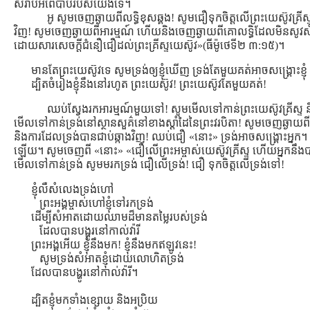
សំរាប់អំពើបាបរបស់យើងទេ។
អូ សូមចេញឆ្ងាយពីលទ្ធិខុសឆ្គង! សូមជឿទុកចិត្ដលើព្រះយេស៊ូវគ្
វិញ! សូមចេញឆ្ងាយពីអារម្មណ៍ ហើយនិងចេញឆ្ងាយពីគោលទ្ធិដែលមិនសូវសំ
ដោយសារសេចក្តីជំនឿជឿដល់ព្រះគ្រីស្ទយេស៊ូវ»(ធីម៉ូថេទី២ ៣:១៥)។
មានតែព្រះយេស៊ូវទេ សូមទ្រង់ឲ្យខ្ញុំឃើញ ទ្រង់តែមួយគត់អាចសង្រ្គោះខ្ញុំ
ដ្បិតចំរៀងខ្ញុំនឹងនៅរហូត ព្រះយេស៊ូវ! ព្រះយេស៊ូវតែមួយគត់!
ឈប់ស្វែងរកអារម្មណ៍មួយទៅ! សូមមើលទៅកាន់ព្រះយេស៊ូវគ្រីស្ទ ន
មើលទៅកាន់ទ្រង់នៅស្ថានសួគ៌នៅខាងស្ដាំដៃនៃព្រះវរបិតា! សូមចេញឆ្ងាយពី
និងការដែលទ្រង់បានជាប់ឆ្កាងវិញ! ឈប់ជឿ «នោះ» ទ្រង់អាចសង្រ្គោះអ្នក។
ឡើយ។ សូមចេញពី «នោះ» «ជឿលើព្រះអម្ចាស់យេស៊ូវគ្រីស្ទ ហើយអ្នកនឹងបាន
មើលទៅកាន់ទ្រង់ សូមមរកទ្រង់ ជឿលើទ្រង់! ជឿ ទុកចិត្ដលើទ្រង់ទៅ!
ខ្ញុំលឺសំលេងទ្រង់ហៅ
ព្រះអង្គម្ចាស់ហៅខ្ញុំទៅរកទ្រង់
ដើម្បីសំអាតដោយឈាមដ៏មានតម្លៃរបស់ទ្រង់
ដែលបានបង្ហូរនៅកាល់វ៉ារី
ព្រះអង្គអើយ ខ្ញុំនឹងមក! ខ្ញុំនឹងមកឥឡូវនេះ!
សូមទ្រង់សំអាតខ្ញុំដោយលោហិតទ្រង់
ដែលបានបង្ហូរនៅកាល់វ៉ារី។
ដ្បិតខ្ញុំមកទាំងខ្សោយ និងអប្រិយ