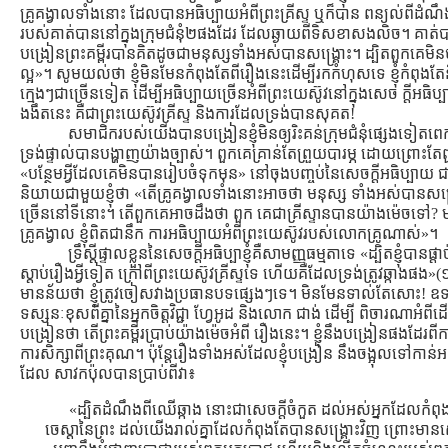
គ្រូគង្វាលទាំងនោះ ដែលបានអធិប្បាយអំពីព្រះគ្រីស្ទ ឬក៏បាន ពន្យល់ពីដំណឹងល្
របស់គាត់បាននៅក្នុងក្រុមជំនុំ២ផងដែរ ដែលឆ្ងាយពីទិសខាសងលិច។ គាត់បា
បង្រៀនព្រះគម្ពីរបានគិតដូចជាមនុស្សទាំងអស់បានសង្រ្គោះ។ ដ្បិតពួកគេមិ
ល្អ»។ សូមយល់ថា ខ្ញុំមិនមែនកំពុងតែពីរឿងនេះដើម្បីរកកំហុសទេ ខ្ញុំកំពុងតែ
ក្មេងៗជាច្រើនទៀត ដើម្បីអធិប្បាយច្រើនអំពីព្រះយេស៊ូវនៅក្នុងសេច ក្ដីអធិ
ងងឹតនេះ គឺជាព្រះយេស៊ូវគ្រីស្ទ និងការដែលទ្រង់បានសុគត!
សមាជិករបស់យើងបានបង្រៀនខ្ញុំមិនឲ្យរិះគន់ក្រុមជំនុំផ្សេងទៀតពេក។
ទ្រង់ផ្ទាល់បានបង្ហាញយ៉ាងច្បាស់។ ពួកគេគ្រាន់តែព្រួយបារម្ភ ដោយព្រោះតែ
«បន្ថែមអ្វីដែលគេមិនបានរៀបចំទុកមុន» នៅចុងបញ្ចប់នៃសេចក្ដីអធិប្បាយ
និយាយជាមួយខ្ញុំថា «តើគ្រូគង្វាលទាំងនោះអាចថា មនុស្ស ទាំងអស់បានស
ច្រើននៅទីនោះ។ តើពួកគេអាចដឹងថា ពួក គេជាគ្រីស្ទានបានយ៉ាងម៉េចទៅ?
គ្រូគង្វាល ខ្ញុំពិតជានឹក ការអធិប្បាយអំពីព្រះយេស៊ូវរបស់លោកគ្រូណាស់»។
ទ្រឹស្ដីផ្ទាលខ្លួននៃសេចក្ដីអធិប្បាខ្ញុំគឺសាមញ្ញធម្មតាទេ «ដ្បិតខ្ញុំបានផ្ត
ស្តាប់រឿងអ្វីទៀត ក្រៅពីព្រះយេស៊ូវគ្រីស្ទទេ ហើយគឺដែលទ្រង់ត្រូវឆ្កាងផ
មានន័យថា ខ្ញុំត្រូវចៀសវាងប្រធានបទផ្សេងៗទេ។ មិនមែនទាល់តែសោះ! ឧទ
ទស្សនៈខុសពីគ្នានៃអ្នកចិត្ដវិជ្ជា ហ្វែអូដ និងលោក ជាង់ ដើម្បី ពិចារណាអ
បង្រៀនថា តើព្រះគម្ពីរប្រាប់យ៉ាងម៉េចអំពី រឿងនេះ។ ខ្ញុំនឹងបង្រៀនផងដែរ
ការសិក្សាពីព្រះគុណ។ ប៉ុន្ដែរឿងទាំងអស់ដែលខ្ញុំបង្រៀន នឹងចង្អុលទៅកាន់អត្
ដែល សាវកប៉ុលបានប្រាប់ពីវា៖
«ដ្បិតដំណឹងពីឈើឆ្កាង នោះជាសេចក្តីចំកួត ដល់អស់អ្នកដែលកំពុង
ចេស្តានៃព្រះ ដល់យើងរាល់គ្នាដែលកំពុងតែបានសង្គ្រោះវិញ ព្រោះមាន