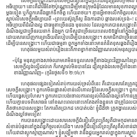
សេចក្ដីសង្រ្គោះដោយសេចក្ដីជំនឿនៅក្នុងព្រះយេស៊ូវត្រូវតប់ក្រ
អធិប្បាយ។ នោះគឺជាវិធីតែ២ប៉ុណ្ណោះដើម្បីមានក្រុមជំនុំដែលមានសុខភាពល្អ
ម្ដងទៀត ឬក៏ពួកគេនឹងធ្លាក់ទឹកចិត្ដ ហើយរាថយ។ គ្មានអ្វីអាចលើកចិត្ដរបស
ស្ដាប់លឺសេចក្ដីអធិប្បាយពី «ព្រះយេស៊ូវគ្រីស្ទ និងការជាប់ ឆ្កាងរបស់ទ្រង់»! ដ
អធិប្បាយពីដំណឹងល្អ ជាធម្មតាច្រើនដង មុនពេល ដែលពួកគេបានសង្រ្គោះពិត
ដំណឹងល្អជាច្រើនរយនាក់ និងអ្នក បាទីស្ទជាច្រើនរយះពេល៥៥ឆ្នាំនៅក្នុងព័ន្ធក
ដោយសារឃើញការព្រងើយពីរបៀបដើម្បីបានសង្រ្គោះ។ សមាជិកជាច្រើននៅក្
ដើម្បីបានសង្រ្គោះ។ ហើយជាធម្មតា ពួកអ្នកទាំងនោះមានគំនិតខុសឆ្គងពីរឿ
ហេតុផលមួយសំរាប់រឿងនេះគឺភាពខ្វាក់ខាងវិញ្ញាណរបស់មនុស្សបាត់ប
«ប៉ុន្តែ មនុស្សខាងសាច់ឈាមគេមិនទទួលសេចក្តីខាងឯព្រះវិញ្ញាណនៃព្រ
សេចក្តីល្ងង់ល្ងើដល់គេ ក៏រកស្គាល់មិនបានដែរ ដ្បិតត្រង់ឯសេចក្តីទាំង
ខាងវិញ្ញាណវិញ» (កូរិនថូសទី១ ២:១៤)។
ហេតុផលផ្សេងទៀតសំរាប់ការយល់ច្រលំពីនេះ គឺដោយសារតែគ្រូគង
សេចក្ដីសង្រ្គោះ។ ពួកគេមិនផ្តោតសំខាន់លើគោលទ្ធិនៃសេចក្ដីសង្រ្គោះ។ 
ហើយធ្វេសប្រហែស។ ពួកគេបោះបង់ចោលការពន្យល់ពីដំណឹងល្អទៅកាន់គ្រូ ថ្នាក
ហើយគ្មានបទពិសោធន៍ នៅខណះពេលនោះគេតែងតាំងខ្លួនគេ ជាគ្រូដែលបានសង្
គិតថាគេបានសង្រ្គោះ តែការពិតប្រាកដ គេបាត់បង់! ខ្ញុំដឹងថា គ្រូគង្វាលរបស
ដំណឹងល្អថែមទៀត!
ការបានសង្រ្គោះដោយសារសេចក្ដីជំនឿលើព្រះគ្រីស្ទគឺជាមកុដមានត
សំខាន់បំផុតនៅក្នុងព័ន្ធកិច្ចរបស់យើង។ សេចក្ដីជំនឿលើព្រះគ្រីស្ទគឺសំ
ហើយវាជាស្មុកស្មាញណាស់។ ខ្ញុំសង្ឃឹមថា វានឹងជួយអ្នករាល់គ្នាក្នុងការស្ដ