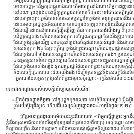
«អញនឹងបំផ្លាញប្រាជ្ញារបស់ពួកអ្នកប្រាជ្ញ ហើយនិងលើកចំណេះរបស់ពួ
ចោលចេញ» តើអ្នកប្រាជ្ញនៅឯណា តើអាចារ្យនៅឯណា តើអ្នកដេញ
នៅឯណា ព្រះទ្រង់បានធ្វើឲ្យប្រាជ្ញារបស់លោកីយ៍នេះ ទៅជាសេចក្តីល្ងង់ល្
ដោយព្រោះព្រះ ទ្រង់បានសំរេចតាមប្រាជ្ញានៃទ្រង់ថា មនុស្សលោកនឹងរកស
ដោយអាងប្រាជ្ញាខ្លួនមិនបានទេ បានជាទ្រង់សព្វព្រះហឫទ័យនឹងជួយសង
ដែលជឿ ដោយសារសេចក្តីល្ងីល្ងើវិញ គឺជាការប្រកាសដំណឹងល្អ ពីព្រ
ឃើញភស្តុតាង ហើយសាសន៍ក្រេក គេស្វែងរកប្រាជ្ញា តែយើងខ្ញុំប្រកាស ប្រា
ដែលទ្រង់ត្រូវឆ្កាងវិញ ជាហេតុនាំឲ្យរវាតចិត្តដល់សាសន៍យូដា និងជាសេចក
សាសន៍ក្រេក ២៤ តែព្រះគ្រីស្ទ ទ្រង់ជាព្រះចេស្តា ហើយជាប្រាជ្ញារបស់ព
ដែលទ្រង់ហៅ ទាំងសាសន៍យូដា ហើយនិងសាសន៍ក្រេកផង។ ប្រយោជន៍ក
បានអួតខ្លួន នៅចំពោះព្រះឡើយ តែដោយសារព្រះ នោះអ្នករាល់គ្នានៅក្នុងព
ដែលទ្រង់បានតាំងឡើង ទុកជាប្រាជ្ញាដែលមកពីព្រះ ហើយជាសេចក្តីសុចរិ
និងសេចក្តីប្រោសលោះដល់យើងផង ដើម្បីឲ្យបានត្រូវនឹងសេចក្តីដែល
«អ្នកណាដែលអួត ត្រូវអួតតែពីព្រះអម្ចាស់ប៉ុណ្ណោះ» (កូរិនថូសទី១ 
នោះជាការផ្ដោតរបស់សេចក្ដីអធិប្បាយរបស់យើង!
«ដ្បិតខ្ញុំបានផ្តាច់ចិត្តថា នៅក្នុងពួកអ្នករាល់គ្នា នោះខ្ញុំមិនព្រមស្តាប់រឿងអ្
ព្រះយេស៊ូវគ្រីស្ទទេ ហើយគឺដែលទ្រង់ត្រូវឆ្កាងផង» (១កូរិនថូស ២:២)។
ប៉ុន្ដែមានគ្រូគង្វាលសម័យនេះខ្លះនិយាយថា «បើអ្នកធ្វើដូច្នោះ អ្ន
ខ្ញុំនឹងឲ្យសមាជិករបស់យើងទ្រាំទ្រប្រឆាំងគ្រប់ពេលពីកាប្រៀបធៀនគ្នា! សម
ទិត្យពេលព្រឹក និងពេលល្ងាច។ យើងមានការជួបជុំគ្នាអធិស្ឋាន៣ដង សំខាន