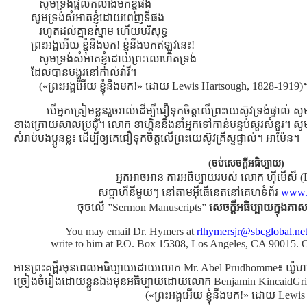
សូមទ្រង់ផ្ដល់កំលាំងមកខ្ញុំផង
សូមទ្រង់សំអាតខ្ញុំដោយពេញទីផង
រហូតដល់គ្មានស្នាម ហើយបរិសុទ្ធ
ព្រះអង្គអើយ ខ្ញុំនឹងមក! ខ្ញុំនឹងមកឥឡូវនេះ!
សូមទ្រង់សំអាតខ្ញុំដោយព្រះលោហិតទ្រង់
ដែលបានបង្ហូរនៅកាល់វ៉ារី។
(«ព្រះអង្គអើយ ខ្ញុំនឹងមក!» ដោយ Lewis Hartsough, 1828-1919)
បើអ្នកត្រៀមខ្លួនរួចរាល់ដើម្បីជឿទុកចិត្ដលើព្រះយេស៊ូវទ្រង់ផ្ទា
ខាងក្រោយសាលប្រជុំ។ លោក ខាហ្គិននឹងនាំអ្នកទៅកាន់បន្ទប់សួរសំនួរ។ ស
សំរាប់បងប្អូនខ្លះ ដើម្បីឲ្យគេជឿទុកចិត្ដលើព្រះយេស៊ូវគ្រីស្ទផ្ទាល់។ អាម៉ែន។
(ចប់សេចក្ដីអធិប្បាយ)
អ្នកអាចអាន ការអធិប្បាយរបស់ លោក ហ៊ីមើស៏ (
សប្ដាហ៏នីមួយៗ នៅតាមអ៊ីធើនេតនៅគេហទំព័រ
www.r
ចុចលើ ”Sermon Manuscripts”
សេចក្ដីអធិប្បាយក្នុងភាសា
You may email Dr. Hymers at
rlhymersjr@sbcglobal.net
write to him at P.O. Box 15308, Los Angeles, CA 90015. 
អានព្រះគម្ពីរមុនពេលអធិប្បាយដោយលោក Mr. Abel Prudhomme៖ យ៉ូ
ច្រៀងចំរៀងដោយខ្លួនឯងមុនអធិប្បាយដោយលោក Benjamin KincaidGrif
(«ព្រះអង្គអើយ ខ្ញុំនឹងមក!» ដោយ Lewi