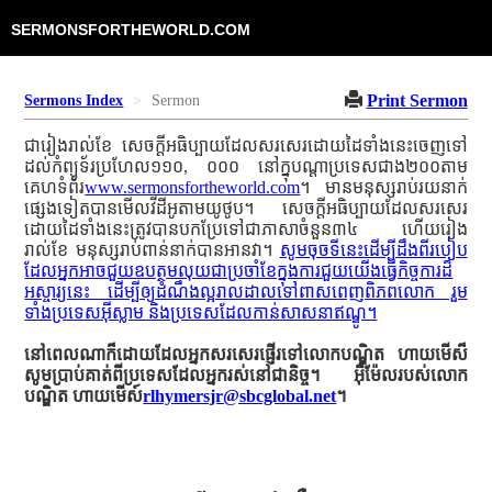
SERMONSFORTHEWORLD.COM
Print Sermon
Sermons Index
Sermon
ជារៀងរាល់ខែ សេចក្ដីអធិប្បាយដែលសរសេរដោយដៃទាំងនេះចេញទៅ
ដល់កំព្យូទ័រប្រហែល១១០, ០០០ នៅក្នុបណ្ដាប្រទេសជាង២០០តាម
គេហទំព័រ
www.sermonsfortheworld.com
។ មានមនុស្សរាប់រយនាក់
ផ្សេងទៀតបានមើលវីដីអូតាមយូថូប។ សេចក្ដីអធិប្បាយដែលសរសេរ
ដោយដៃទាំងនេះត្រូវបានបកប្រែទៅជាភាសាចំនួន៣៤ ហើយរៀង
រាល់ខែ មនុស្សរាប់ពាន់នាក់បានអានវា។
សូមចុចទីនេះដើម្បីដឹងពីរបៀប
ដែលអ្នកអាចជួយឧបត្ថមលុយជាប្រចាំខែក្នុងការជួយយើងធ្វើកិច្ចការដ៏
អស្ចារ្យនេះ ដើម្បីឲ្យដំណឹងល្អរាលដាលទៅពាសពេញពិភពលោក រួម
ទាំងប្រទេសអ៊ីស្លាម និងប្រទេសដែលកាន់សាសនាឥណ្ឌូ។
នៅពេលណាក៏ដោយដែលអ្នកសរសេរផ្ញើរទៅលោកបណ្ឌិត ហាយមើស៏
សូមប្រាប់គាត់ពីប្រទេសដែលអ្នករស់នៅជានិច្ច។ អ៊ីម៉ែលរបស់លោក
បណ្ឌិត ហាយមើស៍
rlhymersjr@sbcglobal.net
។