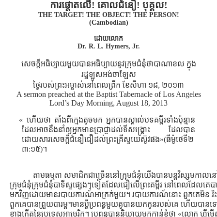
ការផ្ដោតលើ! គោលជំនឿ! បុគ្គល!
THE TARGET! THE OBJECT! THE PERSON!
(Cambodian)
ដោយលោក
Dr. R. L. Hymers, Jr.
សេចក្ដីអធិប្បាយមួយបានអធិប្បាយនូវក្រុមជំនុំថាបាណាខល ក្នុង
រដ្ឋឡូសអង់ចាឡែស
ថ្ងៃរបស់ព្រះអម្ចាស់នៅពេលព្រឹក ខែសីហា ១៨, ២០១៣
A sermon preached at the Baptist Tabernacle of Los Angeles
Lord’s Day Morning, August 18, 2013
« ហើយថា តាំងពីក្មេងតូចមក អ្នកបានស្គាល់បទគម្ពីរទាំងប៉ុន្មាន
ដែលអាចនឹងនាំឲ្យអ្នកមានប្រាជ្ញាដល់ទីសង្គ្រោះ ដែលបាន
ដោយសារសេចក្តីជំនឿជឿដល់ព្រះគ្រីស្ទយេស៊ូវផង»(ធីម៉ូថេទី២
៣:១៥)។
តាមធម្មតា សមាជិកជាច្រើននៅក្រុមជំនុំយើងបានបន្ដវិស្សមកាលនៅរ
ក្រុមជំនុំក្រុមជំនុំបាទីស្ទផ្សេងៗទៀតដែលជឿលើព្រះគម្ពីរ នៅពេលដែល
មកវិញដោយមានរបាយការណ៍អាក្រក់មួយ។ របាយការណ៍នោះ ពួកគេមិន រិះគន់
ពួកគេបានព្រួយបារម្ដ។មានប្ដីប្រពន្ធមួយគូបានយកកូនរបស់គេ ហើយបានទៅក
ខាងកើតនៃប្រទេសអាមេរិក។ ប្រពន្ធបាននិយាយមកកាន់ខ្ញុំថា «លោក ហ៊ីមើស៍