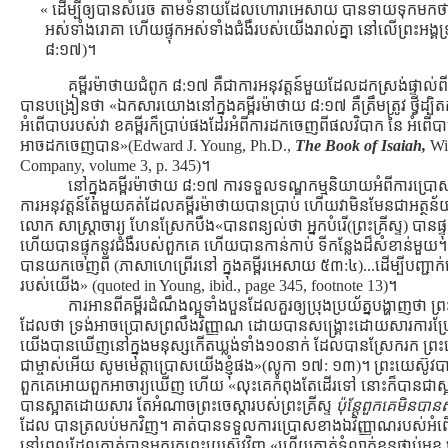
« ដើម្បីឲ្យបានសំរេច តាមទំនាយដែលហោរាអេសាយ បានទាយទុកមកថា
អស់ទាំងរោគា ហើយផ្ទុកអស់ទាំងជំងឺរបស់យើងរាល់គ្នា នៅលើព្រះអង្គទ
៨:១៧)។
គម្ពីរម៉ាថាយជំពូក ៨:១៧ គឺជាការអនុវត្ដន៍មួយដែលដកស្រង់ផ្ទាល់
បានបង្រៀនថា «ឯកសារយោងនៅក្នុងគម្ពីរម៉ាថាយ ៨:១៧ គឺត្រឹមត្រូវ ថ្វីដ្បិ
អំពើបាបរបស់វា ខគម្ពីរក៏ប្រាប់ផងដែរអំពីការដកចេញពីផលវិបាក នៃ អំពើ
អាចដកចេញបាន»(Edward J. Young, Ph.D.,
The Book of Isaiah,
Wil
Company, volume 3, p. 345)។
នៅក្នុងគម្ពីរម៉ាថាយ ៨:១៧ ការទទួលទណ្ឌកម្មនិយាយអំពីការប្រោសអស់
ការអនុវត្ដន៍តែមួយគត់ដែលគម្ពីរម៉ាថាយបានប្រាប់ ហើយវាមិនមែនជាអត្ថន័យ
លោក សាស្រ្ដាចារ្យ ហែនស្រែកបឺង«បានពន្យល់ថា អ្នកបំរើ(ព្រះគ្រីស្ទ) បា
ហើយបានផ្ទុកនូវជំងឺរបស់ពួកគេ ហើយបានកាន់កាប់ ទីកន្លែងដ៏សំខាន់មួយ។ វ
បានយកចេញពី (ភាសាហេព្រើរនៅ ក្នុងគម្ពីរអេសាយ ៥៣:៤)...ដើម្បីបញ្ជាក់សេចក
របស់យើង» (quoted in Young, ibid., page 345, footnote 13)។
ការអានពីគម្ពីរដំណឹងល្អទាំងបួនដែលគួរឲ្យប្រុងប្រយ័ត្នបង្ហាញថា ព្
ដែលថា ទ្រង់អាចប្រោសព្រលឹងវិញ្ញាណ ដោយបានសង្រ្គោះដោយសារការប្
យើងបានឃើញនៅក្នុងមនុស្សកើតឃ្លង់ទាំង១០នាក់ ដែលបានស្រែករក ព្រ
ជាម្ចាស់អើយ សូមមេត្តាប្រោសយើងខ្ញុំផង»(លូកា ១៧: ១៣)។ ព្រះយេស៊ូវបា
ពួកគេអោយពួកអាចារ្យឃើញ ហើយ «លុះគេកំពុងតែដើរទៅ នោះក៏បានជាស្អា
បានស្អាតដោយសារ តែអំណាចព្រះចេស្ដារបស់ព្រះគ្រីស្ទ
ប៉ុន្ដែពួកគេមិនបា
ដែល បានត្រលប់មកវិញ។ គាត់បានទទួលការប្រោសខាងឯវិញ្ញាណរបស់អំពើប
នៅពេលដែលគាត់បានមករកព្រះយេស៊ូវវិញ «ហើយគាត់ទំលាក់ខ្លួនផ្កាប់មុខ