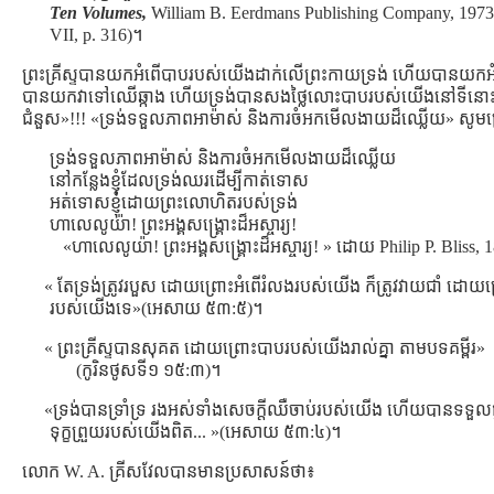
Ten Volumes,
William B. Eerdmans Publishing Company, 1973 
VII, p. 316)។
ព្រះគ្រីស្ទបានយកអំពើបាបរបស់យើងដាក់លើព្រះកាយទ្រង់ ហើយបានយកអំពើ
បានយកវាទៅឈើឆ្កាង ហើយទ្រង់បានសងថ្លៃលោះបាបរបស់យើងនៅទីនោះ។ 
ជំនួស»!!! «ទ្រង់ទទួលភាពអាម៉ាស់ និងការចំអកមើលងាយដ៏ឈ្លើយ» សូមច
ទ្រង់ទទួលភាពអាម៉ាស់ និងការចំអកមើលងាយដ៏ឈ្លើយ
នៅកន្លែងខ្ញុំដែលទ្រង់ឈរដើម្បីកាត់ទោស
អត់ទោសខ្ញុំដោយព្រះលោហិតរបស់ទ្រង់
ហាលេលូយ៉ា! ព្រះអង្គសង្រ្គោះដ៏អស្ចារ្យ!
«ហាលេលូយ៉ា! ព្រះអង្គសង្រ្គោះដ៏អស្ចារ្យ! » ដោយ Philip P. Bliss,
« តែទ្រង់ត្រូវរបួស ដោយព្រោះអំពើរំលងរបស់យើង ក៏ត្រូវវាយជាំ ដោយព្រ
របស់យើងទេ»(អេសាយ ៥៣:៥)។
« ព្រះគ្រីស្ទបានសុគត ដោយព្រោះបាបរបស់យើងរាល់គ្នា តាមបទគម្ពីរ»
(កូរិនថូសទី១ ១៥:៣)។
«ទ្រង់បានទ្រាំទ្រ រងអស់ទាំងសេចក្តីឈឺចាប់របស់យើង ហើយបានទទួលផ្
ទុក្ខព្រួយរបស់យើងពិត... »(អេសាយ ៥៣:៤)។
លោក W. A. គ្រីសវែលបានមានប្រសាសន៍ថា៖