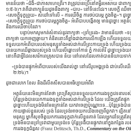
មានន័យថា «ជំងឺ»ជាភាសាហេព្រើរ។ វាត្រូវបានប្រើនៅគម្ពីរអេសាយ ជាពាក្
១:៥-៦)។ វាគឺជាពាក្យន័យដូចនឹងពាក្យ «បាប» នៅទីនេះដែរ។ សេចក្ដី ឈឺ
«សេចក្ដីទុក្ខព្រួយ» សំដៅទៅលើ « ការឈឺចិត្ដ ការថប់បារម្ភ ក្នុងចិត្ដ»។ ដ
«សេចក្ដីទុក្ខព្រួយ ការថប់បារម្ភក្នុងចិត្ដ» អំពើបាបបង្កើតឲ្យ មានដូច្នោ
និងការឈឺចាប់នៃវា។
បន្ទាប់មកសូមកត់សំគាល់នូវពាក្យថា «ទ្រាំទ្ររង» វាមានន័យថា «ទទ
ពាក្យថា យកចេញឆ្ងាយ។ គំនិតនោះគឺខ្លាំងជាងការលើកឡើង ហើយទទួលយក» (Y
ទទួលយកអំពើបាបរបស់មនុស្សទាំងអស់ដាក់លើព្រះកាយទ្រង់ ហើយទ្រង់យកអំ
បានយកឈើឆ្កាងរបស់ទ្រង់ ហើយលីឆ្ពោះទៅកាន់ ភ្នំ កាល់វ៉ារី ដូច្នោះទ
នោះគឺជាអ្វីដែលសាវ័កពេត្រុសបាន ន័យ នៅពេលដែលគាត់បាននិយាយទាក់ទង
«ទ្រង់បានផ្ទុកអំពើបាបរបស់យើងរាល់គ្នា នៅលើរូបអង្គទ្រង់ ជាប់លើឈើឆ
២:២៤)។
ដូចជាលោក ខែល និងដីលីតសីសបានអធិប្បាយអំពីវា
អត្ថន័យនេះមិនគ្រាន់តែថា ព្រះគ្រីស្ទបានទទួលយកការរងទុក្ខវេទនារប
ប៉ុន្ដែទ្រង់បានយកការរងទុក្ខទាំងអស់ដាក់លើទ្រង់ ដែល យើងត្រូវតែផ្ទ
ដូច្នោះហើយទ្រង់មិនមែនគ្រាន់តែ យកវាចេញប៉ុណ្ណោះទេ...ប៉ុន្ដែទ្រង់បាន
កាយផ្ទាល់ខ្លួនរបស់ ទ្រង់ ដែលទ្រង់អាចយកយើងចេញពីពួកវា។ ដ្
មនុស្ស ម្នាក់សុខចិត្ដយកការរងទុក្ខដាក់លើខ្លួនគាត់ ដែលអ្នកដទៃត្រូវតែផ
ទ្រង់មិនបានទ្រាំទ្រវាជាមួយទ្រង់ទេ ប៉ុន្ដែទ្រង់បានផ្ទុកវានៅក្នុងកន្លែ
ការរងទុក្ខជំនួស (Franz Delitzsch, Th.D.,
Commentary on the Old