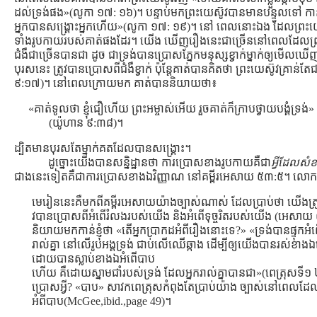
ដល់ទ្រង់ផង»(លូកា ១៧: ១៦)។ បន្ទាប់មកព្រះយេស៊ូវបានមានបន្ទូលទៅ កាន
អ្នកបានសង្គ្រោះអ្នកហើយ»(លូកា ១៧: ១៩)។ នៅ ពេលនោះឯង ដែលព្រះយ
ទាំងរូបកាយរបស់គាត់ផងដែរ។ យើង ឃើញរឿងនេះជាច្រើននៅពេលដែលព្រះគ្
ជំងឺជាច្រើនបានជា ដូច ជាទ្រង់បានប្រោសភ្នែកមនុស្សខ្វាក់ម្នាក់ឲ្យមើលឃើ
បុរសនេះ ត្រូវបានប្រោសពីជំងឺខ្វាក់ ប៉ុន្ដែគាត់បានគិតថា ព្រះយេស៊ូវគ្រាន់ត
៩:១៧)។ នៅពេលក្រោយមក គាត់បាននិយាយថា៖
«គាត់ទូលថា ខ្ញុំជឿហើយ ព្រះអម្ចាស់អើយ រួចគាត់ក៏ក្រាបថ្វាយបង្គំទ្រង់»
(យ៉ូហាន ៩:៣៨)។
ដ្បិតមានបុរសតែម្នាក់គតដែលបានសង្រ្គោះ។
ដូច្នោះយើងបានសន្និដ្ឋានថា ការប្រោសខាងរូបកាយគឺជា
អ្វីដែលសំខា
ជាងនេះទៀតគឺជាការប្រោសខាងឯវិញ្ញាណ នៅគម្ពីរអេសាយ ៥៣:៥។ លោក
មេរៀននេះគឺមកពីគម្ពីរអេសាយយ៉ាងច្បាស់ណាស់ ដែលប្រាប់ថា យើងត្រ
វបានប្រោសពីអំពើរំលងរបស់យើង និងអំពើទុច្ចរិតរបស់យើង (អេសាយ 
និយាយមកកាន់ខ្ញុំថា «តើអ្នកប្រាកដអំពីរឿងនោះទេ?» «ទ្រង់បានផ្ទុក
រាល់គ្នា នៅលើរូបអង្គទ្រង់ ជាប់លើឈើឆ្កាង ដើម្បីឲ្យយើងបានរស់ខាងឯ
ដោយបានស្លាប់ខាងឯអំពើបាប
ហើយ គឺដោយស្នាមជាំរបស់ទ្រង់ ដែលអ្នករាល់គ្នាបានជា»(ពេត្រុសទី១
ប្រោសអ្វី? «បាប» សាវកពេត្រុសកំពុងតែប្រាប់យ៉ាង ច្បាស់នៅពេលដ
អំពីបាប(McGee,ibid.,page 49)។