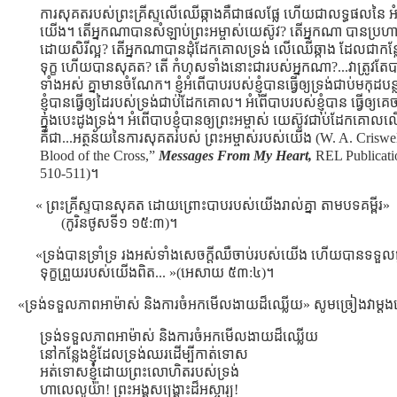
ការសុគតរបស់ព្រះគ្រីស្ទលើឈើឆ្កាងគឺជាផលផ្លែ ហើយជាលទ្ធផលនៃ អ
យើង។ តើអ្នកណាបានសំឡាប់ព្រះអម្ចាស់យេស៊ូវ? តើអ្នកណា បានប្រហារ
ដោយសិរីល្អ? តើអ្នកណាបានដុំដែកគោលទ្រង់ លើឈើឆ្កាង ដែលជាកន្
ទុក្ខ ហើយបានសុគត? តើ កំហុសទាំងនោះជារបស់អ្នកណា?...វាត្រូវ
ទាំងអស់ គ្នាមានចំណែក។ ខ្ញុំអំពើបាបរបស់ខ្ញុំបានធ្វើឲ្យទ្រង់ជាប់មកុដប
ខ្ញុំបានធ្វើឲ្យដៃរបស់ទ្រង់ជាប់ដែកគោល។ អំពើបាបរបស់ខ្ញុំបាន ធ្វើឲ្
ក្នុងបេះដូងទ្រង់។ អំពើបាបខ្ញុំបានឲ្យព្រះអម្ចាស់ យេស៊ូវជាប់ដែកគោ
គឺជា...អត្ថន័យនៃការសុគតរបស់ ព្រះអម្ចាស់របស់យើង (W. A. Criswel
Blood of the Cross,”
Messages From My Heart,
REL Publicati
510-511)។
« ព្រះគ្រីស្ទបានសុគត ដោយព្រោះបាបរបស់យើងរាល់គ្នា តាមបទគម្ពីរ»
(កូរិនថូសទី១ ១៥:៣)។
«ទ្រង់បានទ្រាំទ្រ រងអស់ទាំងសេចក្តីឈឺចាប់របស់យើង ហើយបានទទួលផ្
ទុក្ខព្រួយរបស់យើងពិត... »(អេសាយ ៥៣:៤)។
«ទ្រង់ទទួលភាពអាម៉ាស់ និងការចំអកមើលងាយដ៏ឈ្លើយ» សូមច្រៀងវាម្ដ
ទ្រង់ទទួលភាពអាម៉ាស់ និងការចំអកមើលងាយដ៏ឈ្លើយ
នៅកន្លែងខ្ញុំដែលទ្រង់ឈរដើម្បីកាត់ទោស
អត់ទោសខ្ញុំដោយព្រះលោហិតរបស់ទ្រង់
ហាលេលូយ៉ា! ព្រះអង្គសង្រ្គោះដ៏អស្ចារ្យ!