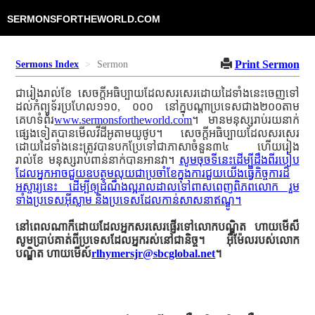
SERMONSFORTHEWORLD.COM
Print Sermon
Sermons Index
Sermon
ជារៀងរាល់ខែ សេចក្ដីអធិប្បាយដែលសរសេរដោយដៃទាំងនេះចេញទៅ
ដល់កំព្យូទ័រប្រហែល១១០, ០០០ នៅក្នុបណ្ដាប្រទេសជាង២០០តាម
គេហទំព័រ
www.sermonsfortheworld.com
។ មានមនុស្សរាប់រយនាក់
ផ្សេងទៀតបានមើលវីដីអូតាមយូថូប។ សេចក្ដីអធិប្បាយដែលសរសេរ
ដោយដៃទាំងនេះត្រូវបានបកប្រែទៅជាភាសាចំនួន៣៤ ហើយរៀង
រាល់ខែ មនុស្សរាប់ពាន់នាក់បានអានវា។
សូមចុចទីនេះដើម្បីដឹងពីរបៀប
ដែលអ្នកអាចជួយឧបត្ថមលុយជាប្រចាំខែក្នុងការជួយយើងធ្វើកិច្ចការដ៏
អស្ចារ្យនេះ ដើម្បីឲ្យដំណឹងល្អរាលដាលទៅពាសពេញពិភពលោក រួម
ទាំងប្រទេសអ៊ីស្លាម និងប្រទេសដែលកាន់សាសនាឥណ្ឌូ។
នៅពេលណាក៏ដោយដែលអ្នកសរសេរផ្ញើរទៅលោកបណ្ឌិត ហាយមើស៏
សូមប្រាប់គាត់ពីប្រទេសដែលអ្នករស់នៅជានិច្ច។ អ៊ីម៉ែលរបស់លោក
បណ្ឌិត ហាយមើស៍
rlhymersjr@sbcglobal.net
។