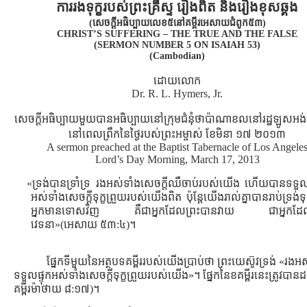
ការរងទុក្ខរបស់ព្រះគ្រីស្ទ រឿងពិត និងរឿងខុសឆ្គង
(សេចក្ដីអធិប្បាយលេខ៥នៅគម្ពីរអេសាយជំពូក៥៣)
CHRIST’S SUFFERING – THE TRUE AND THE FALSE
(SERMON NUMBER 5 ON ISAIAH 53)
(Cambodian)
ដោយលោក
Dr. R. L. Hymers, Jr.
សេចក្ដីអធិប្បាយមួយបានអធិប្បាយនៅក្រុមជំនុំថាប៉ាណាខលនៅរដ្ឋឡូសអ
នៅពេលព្រឹកនៃថ្ងៃរបស់ព្រះអម្ចាស់ ខែមិនា ១៧ ២០១៣
A sermon preached at the Baptist Tabernacle of Los Angele
Lord’s Day Morning, March 17, 2013
«ទ្រង់បានទ្រាំទ្រ រងអស់ទាំងសេចក្តីឈឺចាប់របស់យើង ហើយបានទទួលផ
អស់ទាំងសេចក្តីទុក្ខព្រួយរបស់យើងពិត ប៉ុន្តែយើងរាល់គ្នាបានរាប់ទ្រង់ទ
អ្នកមានទោសវិញ គឺជាអ្នកដែលព្រះបានវាយ ជាអ្នកដែ
វេទនា»(អេសាយ ៥៣:៤)។
ផ្នែកទីមួយនៃអត្ថបទគម្ពីររបស់យើងប្រាប់ថា ព្រះយេស៊ូវទ្រង់ «
ទទួលផ្ទុកអស់ទាំងសេចក្ដីទុក្ខព្រួយរបស់យើង»។ ផ្នែកនៃខគម្ពីរនេះត្រូវបានដកស
គម្ពីរម៉ាថាយ ៨:១៧)។