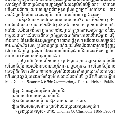
ណាស់ម្នាក់ គិតថាទ្រង់ជាទុក្ករបុគ្គលម្នាក់ដែលស្លាប់សំរាប់អ្វីសោះ។ 
យើងបានគិតថា ព្រះយេស៊ូវទ្រង់គឺជាមនុស្សដែលតូចម្នាក់ដែលសំខាន់ ។ ភាគច
រករឿងអ្នកដឹកនាំសាសនាជាច្រើន ហើយបាននាំអោយ ទ្រង់សុគត។
ទ្រង់ត្រូវបានគេរាប់ជាអ្នកមានទោសមែនទេ? បាទ យើងដឹងថា ទ្រង់ត្រ
បានវាយមែនទេ? បាទ យើងដឹងថា ទ្រង់ត្រូវបានគេវាយ! ទ្រង់បានរងវេទ
ផងដែរ! យើងបានដឹងថា ពួកគេបានវាយព្រះភ័ក្រ្ដទ្រង់ដោយប្រើកណ្ដាប់ ដ
ជាមួយរំពាត់។ យើងបានដឹងថាទ្រង់ត្រូវបានគេដុំដែកគោលលើឈើឆ្កាង! ស្ទើ
ទាំងនោះ! ប៉ុន្ដែយើងមិនបង្ហាញថាពួក គេបានធ្វើខុស។ យើងបានយល់ច្រលំ
ចាប់
របស់យើង
ដែល ទ្រង់បានទ្រាំទ្រ ហើយយើងមិនដឹងថាវាជាសេចក្ដីទុក្ខព្
ដែល យើងឃើញទ្រង់ជាប់ដែកគោលលើឈើឆ្កាង យើងបានគេគិតថា ទ្រង់ប
ការប៉ះបោរ និងទោសកំហុររបស់ទ្រង់។
«ប៉ុន្ដែ វាមិនមែនអញ្ចឹងនោះទេ! ទ្រង់បានទទួលទណ្ឌកម្មសំរាប់អំពើ
ហើយដើម្បីអោយយើងអាចមានមេត្រីភាព(ជាមួយព្រះ)បាន ហើយដើម្បីអោ
សេចក្ដីពិតគឺថា យើងបានជាមនុស្សម្នាក់ដែលបានដើរវង្វេងផ្លូវ ហើយជា មនុ
ហើយ(ព្រះទ្រង់)បានយកអំពើទុច្ចរិតរបស់យើងដាក់លើ ទ្រង់ ហើយបានធ្
MacDonald,
Believer’s Bible Commentary,
Thomas Nelson Publishe
ដ្បិតទ្រង់បានផ្ដល់មេត្រីភាពដល់យើង
ទ្រង់បានដោះទាសភាពរបស់យើង
ដ្បិតដោយសារស្នាមរំពាត់ ដ្បិតដោយសារស្នាមរំពាត់
ដ្បិតដោយសារស្នាមរំពាត់ ព្រលឹងយើងត្រូវបានប្រោសឲ្យជា។
(«ទ្រង់ត្រូវបានរបួស» ដោយ Thomas O. Chisholm, 1866-1960)។