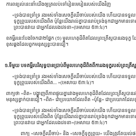
ការពន្យល់នេះនាំយើងឲ្យត្រលប់ទៅរៀនមេរៀនរបស់យើងវិញ
«ទ្រង់បានទ្រាំទ្រ រងអស់ទាំងសេចក្តីឈឺចាប់របស់យើង ហើយបានទទួលផ្
ទុក្ខព្រួយរបស់យើងពិត ប៉ុន្តែយើងរាល់គ្នាបានរាប់ទ្រង់ទុកជាអ្នកមាន
ព្រះបានវាយ ជាអ្នកដែលរងវេទនា»(អេសាយ ៥៣:៤)។
ខគម្ពីរនេះបែងចែកជា២ផ្នែក (១) មូលហេតុដ៏ពិតដែលព្រះគ្រីស្ទបានរងទុក្ខ ដ
ខុសឆ្គងដែលពួកមនុស្សខ្វះបានជឿ។
១.ទីមួយ បទគម្ពីរបរិសុទ្ធបានប្រាប់ពីមូលហេតុដ៏ពិតពីការរងទុក្ខរបស់ព្រះគ្រីស្
«ទ្រង់បានទ្រាំទ្រ រងអស់ទាំងសេចក្តីឈឺចាប់របស់យើង ហើយបានទទួលផ្
ទុក្ខព្រួយរបស់យើងពិត... »(អេសាយ ៥៣:៤)។
ពាក្យថា «ពិត» បង្ហាញពីភាពផ្ទុយគ្នារវាងមូលហេតុដ៏ពិតដែលព្រះគ្រីស្ទបាន
មនុស្សខ្វាក់បានជឿ។ «ពិត» ជាប្រយោគដែលពិត «ប៉ុន្ដែ» ជាប្រយោគដែលខ
«ទ្រង់បានទ្រាំទ្រ រងអស់ទាំងសេចក្តីឈឺចាប់របស់យើង ហើយបានទទួលផ្
ទុក្ខព្រួយរបស់យើងពិត ប៉ុន្តែយើងរាល់គ្នាបានរាប់ទ្រង់ទុកជាអ្នកមាន
ព្រះបានវាយ ជាអ្នកដែលរងវេទនា»(អេសាយ ៥៣:៤)។
ពាក្យ «សេចក្ដីឈឺចាប់» និង «សេចក្ដីទុក្ខព្រួយ» យើងត្រូវតែយល់