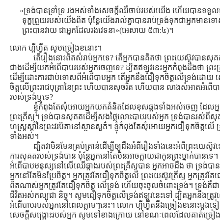
«ទ្រង់បានទ្រាំទ្រ រងអស់ទាំងសេចក្តីឈឺចាប់របស់យើង ហើយបានទទួលផ្
ទុក្ខព្រួយរបស់យើងពិត ប៉ុន្តែយើងរាល់គ្នាបានរាប់ទ្រង់ទុកជាអ្នកមាន
ព្រះបានវាយ ជាអ្នកដែលរងវេទនា»(អេសាយ ៥៣:៤)។
លោក ហ្គីហ្វីត សូមច្រៀងខនោះ។
តើរឿងនោះពិតសំរាប់អ្នកទេ? តើអ្នកបានគិតថា ព្រះយេស៊ូវបានសុគ
ជាងដើម្បីយកអំពើបាបរបស់អ្នកចេញទេ? ដ្បិតឥឡូវនេះអ្នកកំពុងដឹងថា ព្រះគ
ដើម្បីដោះការជាប់ទោសពីអំពើបាបអ្នក តើអ្នកនឹងជឿទុកចិត្ដលើទ្រង់ដោយ ស
ចិត្ដលើព្រះរាជបុត្រានៃព្រះ ហើយបានសុចរិត ហើយបាន លាងសំអាតអំព
របស់ទ្រង់ឬទេ?
ខ្ញុំកំពុងតែសុំអោយអ្នកយកគំនិតដែលខុសឆ្គងទាំងអស់ចេញ ដែលអ្ន
ព្រះគ្រីស្ទ។ ទ្រង់បានសុគតដើម្បីសងថ្លៃលោះបាបរបស់អ្នក ទ្រង់បានរស់ពី
ហស្ដ្រស្ដាំនៃព្រះវរបិតានៅស្ថានសួគ៌។ ខ្ញុំកំពុងតែសុំអោយអ្នកជឿទុកចិត្ដល
ទាំងអស់។
ដ្បិតវាមិនមែនគ្រប់គ្រាន់ដើម្បីឲ្យដឹងអំពីរឿងទាំងនេះអំពីព្រះយេស៊
ការសុគតរបស់ទ្រង់បាន ប៉ុន្ដែអ្នកនៅតែមិនអាចក្លាយជាកូនព្រះម្នាក់បានទេ។
អំពើបាបមនុស្សនៅលើឈើឆ្កាងរបស់ព្រះគ្រីស្ទបាន អ្នកអាចដឹង ថា ទ្រង
អ្នកនៅតែមិនប្រែចិត្ដ។ អ្នកត្រូវតែជឿទុកចិត្ដលើ ព្រះយេស៊ូវគ្រីស្ទ អ្នកត្
ពិតណាស់អ្នកត្រូវតែជឿទុកចិត្ដ លើទ្រង់ ហើយចុះចូលចំពោះទ្រង់។ ទ្រង់គឺជាផ្ល
ជីវិតអស់កល្បជា និច្ច។ សូមជឿទុកចិត្ដលើទ្រង់ឥឡូវនេះទៅ ដ្បិតអ្នកនឹង
អំពើបាបរបស់អ្នកនៅពេលភ្លាមៗនេះ។ លោក ហ្គីហ្វីតនឹងច្រៀងខនោះម្ដងទ
សេចក្ដីសង្រ្គោះរបស់អ្នក សូមទៅខាងក្រោយ នៅខណៈពេលដែលគាត់ច្រៀ