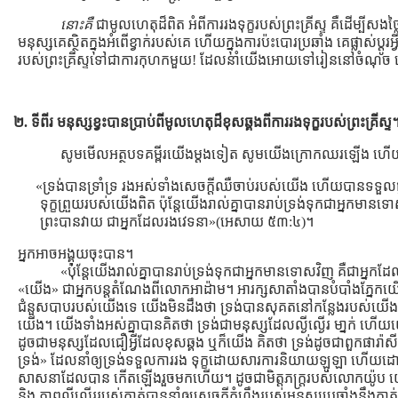
នោះគឺ
ជាមូលហេតុដ៏ពិត អំពីការរងទុក្ខរបស់ព្រះគ្រីស្ទ គឺដើម្បីសងថ្
មនុស្សគេស្ថិតក្នុងអំពើខ្វាក់របស់គេ ហើយក្នុងការប៉ះបោរប្រឆាំង គេផ្លាស់ប
របស់ព្រះគ្រីស្ទទៅជាការកុហកមួយ! ដែលនាំយើងអោយទៅរៀននៅចំណុ
២. ទីពីរ មនុស្សខ្វះបានប្រាប់ពីមូលហេតុដ៏ខុសឆ្គងពីការរងទុក្ខរបស់ព្រះគ្រីស្ទ
សូមមើលអត្ថបទគម្ពីរយើងម្ដងទៀត សូមយើងក្រោកឈរឡើង ហើយអាន
«ទ្រង់បានទ្រាំទ្រ រងអស់ទាំងសេចក្តីឈឺចាប់របស់យើង ហើយបានទទួលផ្
ទុក្ខព្រួយរបស់យើងពិត ប៉ុន្តែយើងរាល់គ្នាបានរាប់ទ្រង់ទុកជាអ្នកមាន
ព្រះបានវាយ ជាអ្នកដែលរងវេទនា»(អេសាយ ៥៣:៤)។
អ្នកអាចអង្គុយចុះបាន។
«ប៉ុន្តែយើងរាល់គ្នាបានរាប់ទ្រង់ទុកជាអ្នកមានទោសវិញ គឺជាអ្ន
«យើង» ជាអ្នកបន្ដតំណែងពីលោកអាដ៉ាម។ អារក្សសាតាំងបានបំបាំងភ្នែកយើង
ជំនួសបាបរបស់យើងទេ យើងមិនដឹងថា ទ្រង់បានសុគតនៅកន្លែងរបស់យើង 
យើង។ យើងទាំងអស់គ្នាបានគិតថា ទ្រង់ជាមនុស្សដែលល្ងីល្ងើរ មា្នក់ ហើយយ
ដូចជាមនុស្សដែលជឿអ្វីដែលខុសឆ្គង ឬក៏យើង គិតថា ទ្រង់ដូចជាពួកផារ៉ាស
ទ្រង់» ដែលនាំឲ្យទ្រង់ទទួលការរង ទុក្ខដោយសារការនិយាយឡូឡា ហើ
សាសនាដែលបាន កើតឡើងរួចមកហើយ។ ដូចជាមិត្ដភក្រ្ដរបស់លោកយ៉ូប យើងប
និង ភាពល្ងីល្ងើររបស់គាត់បាននាំឲ្យសេចក្ដីកំហឹងរបស់មនុស្សប្រឆាំងនឹងគ