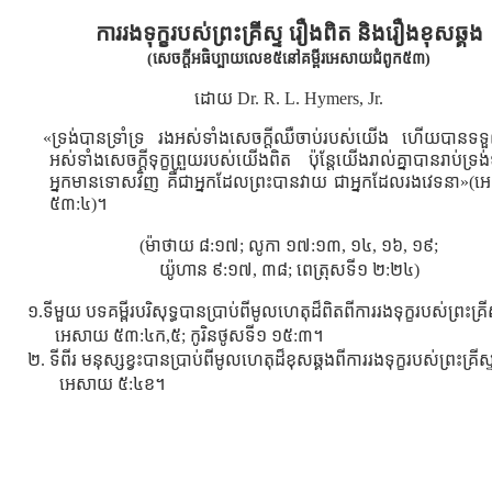
ការរងទុក្ខរបស់ព្រះគ្រីស្ទ រឿងពិត និងរឿងខុសឆ្គង
(សេចក្ដីអធិប្បាយលេខ៥នៅគម្ពីរអេសាយជំពូក៥៣)
ដោយ Dr. R. L. Hymers, Jr.
«ទ្រង់បានទ្រាំទ្រ រងអស់ទាំងសេចក្តីឈឺចាប់របស់យើង ហើយបានទទួល
អស់ទាំងសេចក្តីទុក្ខព្រួយរបស់យើងពិត ប៉ុន្តែយើងរាល់គ្នាបានរាប់ទ្រង
អ្នកមានទោសវិញ គឺជាអ្នកដែលព្រះបានវាយ ជាអ្នកដែលរងវេទនា»(
៥៣:៤)។
(ម៉ាថាយ ៨:១៧; លូកា ១៧:១៣, ១៤, ១៦, ១៩;
យ៉ូហាន ៩:១៧, ៣៨; ពេត្រុសទី១ ២:២៤)
១.ទីមួយ បទគម្ពីរបរិសុទ្ធបានប្រាប់ពីមូលហេតុដ៏ពិតពីការរងទុក្ខរបស់ព្រះគ្រី
អេសាយ ៥៣:៤ក,៥; កូរិនថូសទី១ ១៥:៣។
២. ទីពីរ មនុស្សខ្វះបានប្រាប់ពីមូលហេតុដ៏ខុសឆ្គងពីការរងទុក្ខរបស់ព្រះគ្រីស
អេសាយ ៥:៤ខ។