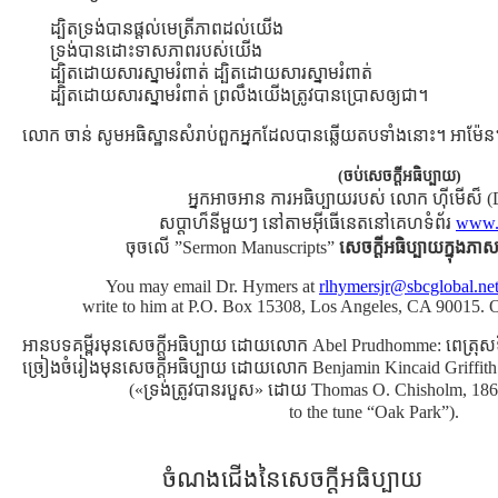
ដ្បិតទ្រង់បានផ្ដល់មេត្រីភាពដល់យើង
ទ្រង់បានដោះទាសភាពរបស់យើង
ដ្បិតដោយសារស្នាមរំពាត់ ដ្បិតដោយសារស្នាមរំពាត់
ដ្បិតដោយសារស្នាមរំពាត់ ព្រលឹងយើងត្រូវបានប្រោសឲ្យជា។
លោក ចាន់ សូមអធិស្ឋានសំរាប់ពួកអ្នកដែលបានឆ្លើយតបទាំងនោះ។ អាម៉ែន
(ចប់សេចក្ដីអធិប្បាយ)
អ្នកអាចអាន ការអធិប្បាយរបស់ លោក ហ៊ីមើស៏ (
សប្ដាហ៏នីមួយៗ នៅតាមអ៊ីធើនេតនៅគេហទំព័រ
www.r
ចុចលើ ”Sermon Manuscripts”
សេចក្ដីអធិប្បាយក្នុងភាសា
You may email Dr. Hymers at
rlhymersjr@sbcglobal.net
write to him at P.O. Box 15308, Los Angeles, CA 90015. 
អានបទគម្ពីរមុនសេចក្ដីអធិប្បាយ ដោយលោក Abel Prudhomme: ពេត្រ
ច្រៀងចំរៀងមុនសេចក្ដីអធិប្បាយ ដោយលោក Benjamin Kincaid Griffith
(«ទ្រង់ត្រូវបានរបួស» ដោយ Thomas O. Chisholm, 18
to the tune “Oak Park”).
ចំណងជើងនៃសេចក្ដីអធិប្បាយ