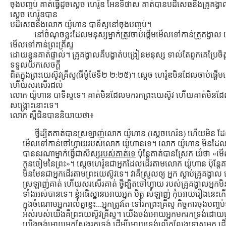
ចុងបញ្ចប់ គាត់ធ្វើដូចស្ដេច ហេរ៉ូឌ អែនទីផាស គាត់បានបដិសេធនឹងគ្រូគង្វ
ស្ដេច ហេរ៉ូឌបាន
បដិសេធនឹងលោក យ៉ូហាន បាទីស្ទនៅចុងបញ្ចប់។
នៅចំណុចខ្លះដែលមនុស្សម្នាក់ត្រូវចាប់ផ្ដើមមើលទៅកាន់គ្រូគង្វា
មើលទៅកាន់ព្រះគ្រីស្ទ
ដោយខ្លួនគាត់ផ្ទាល់។ គ្រូគង្វាលគឺបង្ហាត់បង្រៀនមនុស្ស ទាល់តែពួកគេប្រែចិ
ទទួលយកសេចក្ដី
ពិតក្នុងព្រះយេស៊ូវគ្រីស្ទ(ធីម៉ូថែទី២ ២:២៥)។ សេ្ដច ហេរ៉ូឌមិនដែលចាប់ផ្ដើ
ហើយសរសើរដល់
លោក យ៉ូហាន បាទីស្ទទេ។ គាត់មិនដែលមករកព្រះយេស៊ូវ ហើយគាត់មិនដ
សង្រ្គោះនោះទេ។
លោក ស្ពឺជិនបាននិយាយថា៖
ថ្វីដ្បិតគាត់បានស្រឡាញ់លោក យ៉ូហាន (ស្ដេចហេរ៉ឌ) ហើយមិន 
មើលទៅកាន់ចៅហ្វាយរបស់លោក យ៉ូហានទេ។ លោក យ៉ូហាន មិនដែល
បាននរណាម្នាក់ធ្វើជាសិស្ស
របស់គាត់ទេ
ប៉ុន្ដែគាត់បានស្រែក យំថា «ម
កូនចៀមនៃព្រះ»។ សេ្ដចហេរ៉ូឌជាអ្នកដែលដើរតាមលោក យ៉ូហាន ប៉ុន្ដែគ
មិនមែនជាអ្នកដើរតាមព្រះយេស៊ូវទេ។ វាគឺស្រួលឲ្យ អ្នក ស្ដាប់គ្រូគង្វា
ស្រឡាញ់គាត់ ហើយសរសើរគាត់ ថ្វីដ្បិតចៅហ្វាយ របស់គ្រូគង្វាលអ្នកមិ
ទាំងអស់បានទេ។ ខ្ញុំអធិស្ឋានអោយអ្នក មិត្ដ សំឡាញ់ កុំអោយរឿងនេះ
ក្នុងចំណោមអ្នករាល់គ្នាខ្លះ...អ្នកត្រូវតែ ទៅរកព្រះគ្រីស្ទ កិច្ចការចុងបញ្ចប
អស់របស់យើងគឺព្រះយេស៊ូវគ្រីស្ទ។ យើងចង់អោយអ្នកមករកទ្រង់ដោយផ្
យើងចង់អោយអ្នកស្វែងរកទ្រង់ ដើម្បីអោយទ្រង់លើកលែងទោសអ្នក ដើម