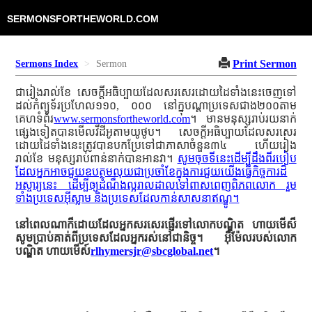
SERMONSFORTHEWORLD.COM
Print Sermon
Sermons Index
Sermon
ជារៀងរាល់ខែ សេចក្ដីអធិប្បាយដែលសរសេរដោយដៃទាំងនេះចេញទៅ
ដល់កំព្យូទ័រប្រហែល១១០, ០០០ នៅក្នុបណ្ដាប្រទេសជាង២០០តាម
គេហទំព័រ
www.sermonsfortheworld.com
។ មានមនុស្សរាប់រយនាក់
ផ្សេងទៀតបានមើលវីដីអូតាមយូថូប។ សេចក្ដីអធិប្បាយដែលសរសេរ
ដោយដៃទាំងនេះត្រូវបានបកប្រែទៅជាភាសាចំនួន៣៤ ហើយរៀង
រាល់ខែ មនុស្សរាប់ពាន់នាក់បានអានវា។
សូមចុចទីនេះដើម្បីដឹងពីរបៀប
ដែលអ្នកអាចជួយឧបត្ថមលុយជាប្រចាំខែក្នុងការជួយយើងធ្វើកិច្ចការដ៏
អស្ចារ្យនេះ ដើម្បីឲ្យដំណឹងល្អរាលដាលទៅពាសពេញពិភពលោក រួម
ទាំងប្រទេសអ៊ីស្លាម និងប្រទេសដែលកាន់សាសនាឥណ្ឌូ។
នៅពេលណាក៏ដោយដែលអ្នកសរសេរផ្ញើរទៅលោកបណ្ឌិត ហាយមើស៏
សូមប្រាប់គាត់ពីប្រទេសដែលអ្នករស់នៅជានិច្ច។ អ៊ីម៉ែលរបស់លោក
បណ្ឌិត ហាយមើស៍
rlhymersjr@sbcglobal.net
។