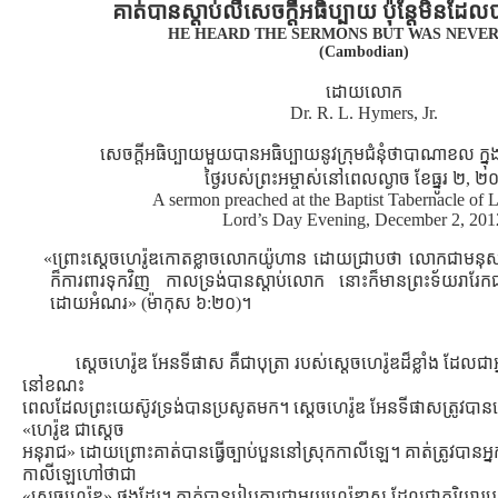
គាត់បានស្ដាប់លឺសេចក្ដីអធិប្បាយ ប៉ុន្ដែមិនដែល
HE HEARD THE SERMONS BUT WAS NEVER
(Cambodian)
ដោយលោក
Dr. R. L. Hymers, Jr.
សេចក្ដីអធិប្បាយមួយបានអធិប្បាយនូវក្រុមជំនុំថាបាណាខល ក្
ថ្ងៃរបស់ព្រះអម្ចាស់នៅពេលល្ងាច ខែធ្នូរ ២, 
A sermon preached at the Baptist Tabernacle of 
Lord’s Day Evening, December 2, 201
«ព្រោះស្តេចហេរ៉ូឌកោតខ្លាចលោកយ៉ូហាន ដោយជ្រាបថា លោកជាមនុស្សស
ក៏ការពារទុកវិញ កាលទ្រង់បានស្តាប់លោក នោះក៏មានព្រះទ័យរារែកជាខ្
ដោយអំណរ» (ម៉ាកុស ៦:២០)។
ស្ដេចហេរ៉ូឌ អែនទីផាស គឺជាបុត្រា របស់សេ្ដចហេរ៉ូឌដ៏ខ្លាំង ដែលជាអ្
នៅខណះ
ពេលដែលព្រះយេស៊ូវទ្រង់បានប្រសូតមក។ ស្ដេចហេរ៉ូឌ អែនទីផាសត្រូវបា
«ហេរ៉ូឌ ជាស្ដេច
អនុរាជ» ដោយព្រោះគាត់បានធ្វើច្បាប់បួននៅស្រុកកាលីឡេ។ គាត់ត្រូវបានអ្ន
កាលីឡេហៅថាជា
«សេ្ដចហេរ៉ូឌ» ផងដែរ។ គាត់បានរៀបការជាមួយហេរ៉ូឌាស ដែលជាភរិយារប