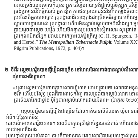
អោយទ្រង់លោះទោសកំហុស អ្នក ដើម្បីអោយទ្រង់ផ្លាស់ប្ដូរចិត្ដអ្នក ដើម
ទ្រង់ប្រទានជីវិតថ្មីសំរាប់ អ្នក ដ្បិត ការឥតប្រយោជន៍នឹងកើតឡើងចំពោះ
ប្រសិនបើអ្នកបានស្ដាប់ គ្រូគង្វាលដ៏ស្មោះត្រង់ជាច្រើនអធិប្បាយ ហើយអ្
ស្ដាប់ចៅហ្វាយរបស់ គ្រូគង្វាល ហើយមិនស្ដាប់បង្គាប់តាមដំណឹងល្អ។ អ្ន
ក្លាយដូចជាសេ្ដច ហេរ៉ូឌ ហើយមិនគ្មានប្រយោជន៍ទៀតសោះ លុះត្រាតែ
ព្រះគុណដឹកនាំអ្នក អោយមករកព្រះយេស៊ូវគ្រីស្ទ (C. H. Spurgeon, “
and Herod,”
The Metropolitan Tabernacle Pulpit,
Volume XX
Pilgrim Publications, 1972, p. 404)។
២. ទីពីរ សេ្ដចហេរ៉ូឌបានធ្វើរឿងជាច្រើន នៅពេលដែលគាត់បានស្ដាប់លឺលោ
យ៉ូហានអធិប្បាយ។
« ព្រោះស្តេចហេរ៉ូឌកោតខ្លាចលោកយ៉ូហាន ដោយជ្រាបថា លោកជាមនុស
ចរិត ហើយបរិសុទ្ធ ទ្រង់ក៏ការពារទុកវិញ កាលទ្រង់បានស្តាប់លោក នោះ
ព្រះទ័យរារែកជាខ្លាំង ប៉ុន្តែបានស្តាប់លោកដោយអំណរ» (ម៉ាកុស ៦:២០
សេ្ដចហេរ៉ូឌបានធ្វើរឿងជាច្រើន ដែលគាត់បានលឺពីលោក យ៉ូហានអធ
អំពី។ ប៉ុន្ដែគាត់មិន
បោះបង់ចោលហេរ៉ូឌាសទេ។ នាងគឺជាក្មួយស្រីផ្ទាល់ខ្លួនរបស់គាត់ ហើយន
ការជាមួយនឹងបង
ប្រុសផ្ទាល់ខ្លួនរបស់នាង។ នាងគឺជាមានកូន ដោយសារតែបងប្រុសផ្ទាល់ខ្លួន