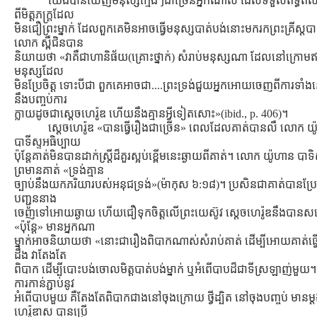
យើងបានឃើញមនុស្សក្មេងៗជាច្រើនអ្នកណាស់ ដែលទទួលឥទ្ធិពលយ៉
ពីមិត្ដភក្រ្ដដែល
មិនជឿព្រះម្នាក់ ដែលពួកគេមិនអាចធ្វើមនុស្សបាត់បង់នោះមករកព្រះគ្រីស្ត
លោក ស្ពឺជិនបាន
និយាយថា «វាគឺជាហានិផ័យ(គ្រោះថ្នាក់) សំរាប់មនុស្សណា ដែលនៅក្រោមឥ
មនុស្សដែល
មិនប្រែចិត្ដ ទោះបីជា ពួកគេអាចជា....ព្រះទ្រង់ជួយអ្នកអោយចេញពីការទាំង
នឹងបញ្ចប់ការ
ក្លាយដូចជាស្ដេចហេរ៉ូឌ ហើយនឹងគ្មានអ្វីទៀតសោះ»(ibid., p. 406)។
សេ្ដចហេរ៉ូឌ «បានធ្វើរឿងជាច្រើន» ពេលដែលគាត់បានលឺ លោក យ
បាទីស្ទអធិប្បាយ
ប៉ុន្ដែគាត់មិនបានដាក់ស្រ្ដីដ៏គួរស្អប់ខ្ពើមនេះឆ្ងាយពីគាត់។ លោក យ៉ូហាន បាទ
ព្រមានគាត់ «ទ្រង់គ្មាន
ច្បាប់នឹងយកភរិយារបស់អនុជទ្រង់»(ម៉ាកុស ៦:១៨)។ ប្រសិនជាគាត់បានប្រែ
បញ្ជូននាង
ចេញទៅអោយឆ្ងាយ ហើយជឿទុកចិត្ដលើព្រះយេស៊ូវ ស្ដេចហេរ៉ូឌនឹងបានសង្
«ប៉ុន្ដែ» មានអ្នកណា
ម្នាក់អាចនិយាយថា «នោះជារឿងពិបាកណាស់សំរាប់គាត់ ដើម្បីអោយគាត់ធ្វើ»។
ដឹង វាតែងតែ
ពិបាក ដើម្បីបោះបង់ចោលមិត្ដបាត់បង់ម្នាក់ ឬអំពើបាបដ៏ជាទីស្រឡាញ់មួយ។ ប៉ុ
ការកាន់ភ្ជាប់នូវ
អំពើបាបមួយ គឺតែងតែពិបាកជាងនៅចុងក្រោយ ថ្វីដ្បិត នៅចុងបញ្ចប់ មានម
ហេរ៉ូឌាស បានប្រើ