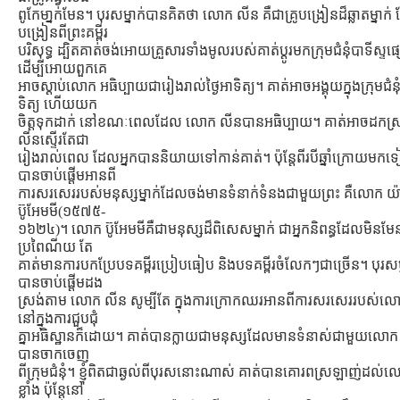
ពូកែមា្នក់មែន។ បុរសម្នាក់បានគិតថា លោក លីន គឺជាគ្រូបង្រៀនដ៏ឆ្លាតម្នាក
បង្រៀនពីព្រះគម្ពីរ
បរិសុទ្ធ ដ្បិតគាត់ចង់អោយគ្រួសារទាំងមូលរបស់គាត់ប្ដូរមកក្រុមជំនុំបាទីស្ទ
ដើម្បីអោយពួកគេ
អាចស្ដាប់លោក អធិប្បាយជារៀងរាល់ថ្ងៃអាទិត្យ។ គាត់អាចអង្គុយក្នុងក្រុមជំនុ
ទិត្យ ហើយយក
ចិត្ដទុកដាក់ នៅខណៈពេលដែល លោក លីនបានអធិប្បាយ។ គាត់អាចដកស្
លីនស្ទើរតែជា
រៀងរាល់ពេល ដែលអ្នកបាននិយាយទៅកាន់គាត់។ ប៉ុន្ដែពីរបីឆ្នាំក្រោយមកទ
បានចាប់ផ្ដើមអានពី
ការសរសេររបស់មនុស្សម្នាក់ដែលចង់មានទំនាក់ទំនងជាមួយព្រះ គឺលោក យ៉
ប៊ូអែមមី(១៥៧៥-
១៦២៤)។ លោក ប៊ូអែមមីគឺជាមនុស្សដ៏ពិសេសម្នាក់ ជាអ្នកនិពន្ធដែលមិនមែន
ប្រពៃណីយ តែ
គាត់មានការបកប្រែបទគម្ពីរប្រៀបធៀប និងបទគម្ពីរចំលែកៗជាច្រើន។ បុរសម្
បានចាប់ផ្ដើមដង
ស្រង់តាម លោក លីន សូម្បីតែ ក្នុងការក្រោកឈរអានពីការសរសេររបស់លោក
នៅក្នុងការជួបជុំ
គ្នាអធិស្ឋានក៏ដោយ។ គាត់បានក្លាយជាមនុស្សដែលមានទំនាស់ជាមួយលោ
បានចាកចេញ
ពីក្រុមជំនុំ។ ខ្ញុំពិតជាឆ្ងល់ពីបុរសនោះណាស់ គាត់បានគោរពស្រឡាញ់ដល់
ខ្លាំង ប៉ុន្ដែនៅ