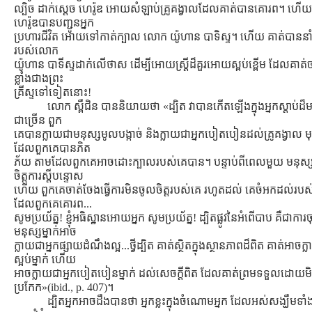
ល្បិច ដាក់ស្ដេច ហេរ៉ូឌ អោយសំឡាប់គ្រូគង្វាលដែលគាត់បានគោរព។ ហើយ 
ហេរ៉ូឌបានបញ្ជូនអ្នក
ប្រហារជីវិត អោយទៅកាត់ក្បាល លោក យ៉ូហាន បាទិស្ទ។ ហើយ គាត់បានន
របស់លោក
យ៉ូហាន បាទីស្ទដាក់លើថាស ដើម្បីអោយស្ដ្រីដ៏គួរអោយស្ពប់ខ្ពើម ដែលគាត
ខ្លាំងជាងព្រះ
គ្រីស្ទទៅទៀតនោះ!
លោក ស្ពឺជិន បាននិយាយថា «ដ្បិត វាបានកើតឡើងក្នុងអ្នកស្ដាប់ដ៏
ជាច្រើន ពួក
គេបានក្លាយជាមនុស្សមូលបង្កាច់ និងក្លាយជាអ្នកបៀតបៀនដល់គ្រូគង្វាល 
ដែលពួកគេបានភិត
ភ័យ តាមដែលពួកគេអាចដោះក្បាលរបស់គេបាន។ បន្ទាប់ពីពេលមួយ មនុស្
ចិត្ដការស្ដីបន្ទោស
ហើយ ពួកគេចាត់ចែងធ្វើការមិនចូលចិត្ដរបស់គេ រហូតដល់ គេចំអកដល់របស់
ដែលពួកគេគោរព...
សូមប្រយ័ត្ន! ខ្ញុំអធិស្ឋានអោយអ្នក សូមប្រយ័ត្ន! ដ្បិតផ្លូវនៃអំពើបាប គឺជាការចុះ
មនុស្សម្នាក់អាច
ក្លាយជាអ្នកផ្សាយដំណឹងល្អ...ថ្វីដ្បិត គាត់ស្ថិតក្នុងស្ថានភាពដ៏ពិត គាត់អាចក្
ស្អប់ម្នាក់ ហើយ
អាចក្លាយជាអ្នកបៀតបៀនម្នាក់ ដល់សេចក្ដីពិត ដែលគាត់ព្រមទទួលដោយម
ប្រកែក»(ibid., p. 407)។
ដ្បិតអ្នកអាចដឹងបានថា អ្នកខ្លះក្នុងចំណោមអ្នក ដែលអស់សង្ឃឹមទាំ