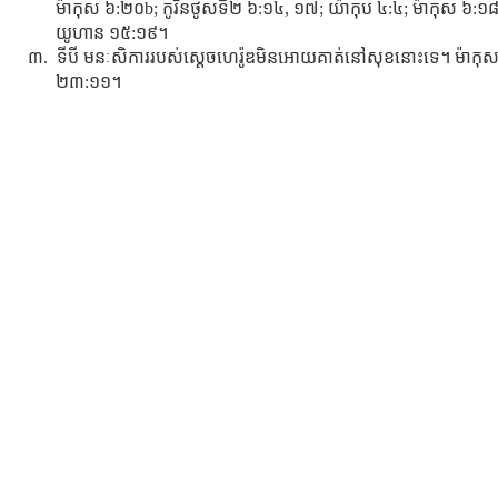
ម៉ាកុស ៦:២០b; កូរិនថូសទី២ ៦:១៤, ១៧; យ៉ាកុប ៤:៤; ម៉ាកុស ៦:១៨
យូហាន ១៥:១៩។
៣. ទីបី មនៈសិការរបស់ស្ដេចហេរ៉ូឌមិនអោយគាត់នៅសុខនោះទេ។ ម៉ាកុ
២៣:១១។