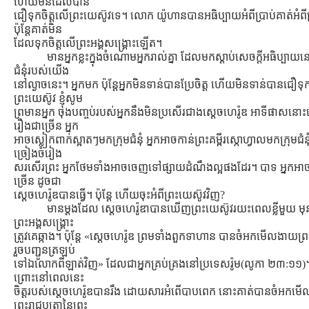
ហើយមិនដែលបាន
ជឿទុកចិត្ដលើព្រះយេស៊ូវទេ។ លោក យ៉ូហានបានអធិប្បាយអំពីប្រាប់គាត់អំពីព
ប៉ុន្ដែគាត់មិន
ដែលទុកចិត្ដលើព្រះអង្គសង្រ្គោះឡើត។
មានអ្នកខ្លះក្នុងចំណោមអ្នករាល់គ្នា ដែលមកស្ដាប់សេចក្ដីអធិប្បាយនៅក
ជំនុំរបស់យើង
នៅល្ងាចនេះ។ អ្នកមក ប៉ុន្ដែអ្នកមិនទាន់បានប្រែចិត្ដ ហើយមិនទាន់បានជឿទុក
ព្រះយេស៊ូវ ខ្ញុំសូម
ព្រមានអ្នក ចុងបញ្ចប់របស់អ្នកនឹងមិនប្រសើរជាងស្ដេចហេរ៉ូឌ អាទីផាសនោះទេ
រឿងជាច្រើន អ្នក
អាចស្លៀកពាក់ស្អាតៗមកក្រុមជំនុំ អ្នកអាចកាន់ព្រះគម្ពីរស្កោហ្វាលមកក្រុមជំនុ
ច្រៀងចំរៀង
សរសើរព្រះ អ្នកថែមទាំងអាចចេញទៅផ្សាយដំណឹងល្អផងដែរ។ បាទ អ្នកអាច
ច្រើន ដូចជា
ស្ដេចហេរ៉ូឌបានធ្វើ។ ប៉ុន្ដែ ហើយចុះអំពីព្រះយេស៊ូវវិញ?
មានម្ដងដែល សេ្ដចហេរ៉ូឌាបានឃើញព្រះយេស៊ូវរយះពេលខ្លីមួយ
ព្រះអង្គសង្រ្គោះ
ត្រូវគេឆ្កាង។ ប៉ុន្ដែ «ស្តេចហេរ៉ូឌ ព្រមទាំងពួកទាហាន បានចំអកមើលងាយព្រ
រួចបញ្ជូនត្រឡប់
ទៅឯលោកពីឡាត់វិញ» ដែលជាអ្នកគ្រប់គ្រងនៅប្រទេសរ៉ូម(លូកា ២៣:១១
ព្រោះនៅពេលនេះ
ចិត្ដរបស់ស្ដេចហេរ៉ូឌបានរឹង ដោយសារអំពើបាបពេក នោះគាត់បានចំអកម
ព្រះរាជបុត្រានៃព្រះ