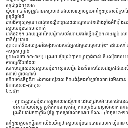
អនុជទ្រង់។ លោក
យ៉ូហាន បាទីស្ទត្រូវបានគេប្រមាថ ដោយសារច្បាប់មួយនៅក្នុងប្រទសអ៊ីស្រា
ប្រព្រឹត្ដអំពើ
បាបដ៏អាស្រូវមួយ។ គាត់បានស្ដីបន្ទោសដល់ស្ដេចហេរ៉ូឌយ៉ាងខ្លាំងអំពីរឿងន
សេ្ដចហេរ៉ូឌបានចាប់គាត់
ដាក់ក្នុងគុក ដោយព្រោះតែហេរ៉ូឌាសចង់អោយគាត់ធ្វើអញ្ចឹង។ នាងស្អប់ ល
បាទីស្ទ ដោយ
ព្រោះគាត់និយាយប្រឆាំងមង្គលការរបស់អ្នកជាមួយស្ដេចហេរ៉ូឌ។ ដោយហៅ
«សត្វកញ្ជ្រោង
មួយ»(លូកា ១៣:៣២)។ ព្រះយេស៊ូវទ្រង់បានបង្ហាញជំទាស់ នឹងល្បិតកល
អាកប្បកិរិយាដែល
បោកបញ្ជោតរបស់សេ្ដចហេរ៉ូឌ។ ស្ដេចហេរ៉ូឌ អែនទីផាសដែលជាអ្នកដែលអ
ណាស់ ខ្លាចណាស់
ហើយមានចិត្ដពីរ។ «ឯនាងហេរ៉ូឌាស ក៏ចងគំនុំចង់សំឡាប់លោក តែមិនបាន
ឱកាសសោះ»(ម៉ាកុស
៦:១៩)។
« ព្រោះស្តេចហេរ៉ូឌកោតខ្លាចលោកយ៉ូហាន ដោយជ្រាបថា លោកជាមនុស
ចរិត ហើយបរិសុទ្ធ ទ្រង់ក៏ការពារទុកវិញ កាលទ្រង់បានស្តាប់លោក នោះ
ព្រះទ័យរារែកជាខ្លាំង ប៉ុន្តែ បានស្តាប់លោកដោយអំណរ» (ម៉ាកុស ៦:២
នៅក្នុងអត្ថបទគម្ពីរនេះ យើងឃើញថាស្ដេចហេរ៉ូឌបានគោរពលោក យ៉ូហាន បា