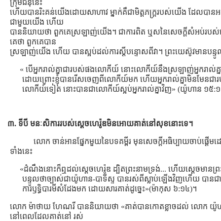
ក្រុមជំនុំនេះ
ហើយបានរិះគន់យើងដោយសាហាវ ម្នាក់គឺជាមិត្ដភក្រ្ដរបស់យើង ដែលបានអធ
ជាមួយយើង ហើយ
បាននិយាយថា ពួកគេស្រឡាញ់យើង។ ជាការពិត ឬសនៃសេចក្ដីសំអប់របស
គេថា ពួកគេបាន
ស្រឡាញ់យើង ហើយ បានស្អប់ដល់ការស្ដីបន្ទោសពីវា។ ព្រះយេស៊ូវមានបន្ទ
« បើអ្នករាល់គ្នាជារបស់ផងលោកីយ៍ នោះលោកីយ៍នឹងស្រឡាញ់អ្នករាល់គ្ន
ដោយព្រោះខ្ញុំបានរើសចេញពីលោកីយ៍មក ហើយអ្នករាល់គ្នាមិនមែនជា
លោកីយ៍ទៀត នោះបានជាលោកីយ៍ស្អប់អ្នករាល់គ្នាវិញ» (យ៉ូហាន ១៥:
៣. ទីបី មនៈសិការរបស់ស្ដេចហេរ៉ូឌមិនអោយគាត់នៅសុខនោះទេ។
លោក ចាន់អានផ្នែកមួយនៃបទគម្ពីរ មុនសេចក្ដីអធិប្បាយចាប់ផ្ដើម
ទាំងនេះ
«ដំណឹងនោះក៏ឮដល់ស្តេចហេរ៉ូឌ ដ្បិតព្រះនាមទ្រង់... ហើយស្តេចមានព្រ
បន្ទូលថាច្បាស់ជាយ៉ូហាន-បាទីស្ទ បានរស់ពីស្លាប់ឡើងវិញហើយ បានជ
ការឫទ្ធិបារមីសំដែងមក ដោយសារគាត់ដូច្នេះ»(ម៉ាកុស ៦:១៤)។
លោក ម៉ាថាយ ហែណរី បាននិយាយថា «គាត់បានកោតខ្លាចដល់ លោក យ៉ូ
នៅពេលដែលគាត់នៅ រស់