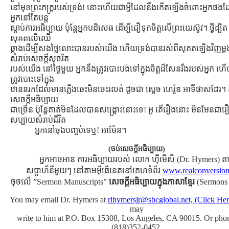
នៅមុខព្រះភក្រ្ដរបស់ទ្រង់! នោះហើយជាអ្វីដែលនឹងកើតឡើងចំពោះអ្នកផងដែ
អ្នកនៅតែបន្ដ
ស្ដាប់ការអធិប្បាយ ប៉ុន្ដែអ្នកបដិសេធ ដើម្បីជឿទុកចិត្ដលើព្រះយេស៊ូវ។ ថ្វីដ្បិត
សុគតលើឈើ
ឆ្កាងដើម្បីសងថ្លៃលោះបានរបស់យើង ហើយទ្រង់បានរស់ពីសុគតឡើងវិញម្
សំរាប់សេចក្ដីសុចរិត
របស់យើង នៅថ្ងៃមួយ អ្នកនឹងត្រូវបោះបង់ទៅក្នុងចិត្ដដ៏សែនរឹងរបស់អ្នក ហើ
ត្រូវបោះទៅក្នុង
ឋាននរកដែលមានភ្លើងឆេះមិនចេះរលត់ ដូចជា ស្ដេច ហេរ៉ូឌ អាទីផាសដែរ។
សេចក្ដីអធិប្បាយ
ជាច្រើន ប៉ុន្ដែគាត់មិនដែលបានសង្រ្គោះនោះទេ! អូ តើរឿងនោះ មិនមែនជារ
សប្បាយសំរាប់ជីវិត
អ្នកនៅចុងបញ្ចប់ទេឬ! អាម៉ែន។
(ចប់សេចក្ដីអធិប្បាយ)
អ្នកអាចអាន ការអធិប្បាយរបស់ លោក ហ៊ីមើស៏ (Dr. Hymers) ត
សប្ដាហ៏នីមួយៗ នៅតាមអ៊ីធើនេតនៅគេហទំព័រ
www.realconversio
ចុចលើ ”Sermon Manuscripts”
សេចក្ដីអធិប្បាយក្នុងភាសាខ្មែរ
(Sermons
You may email Dr. Hymers at
rlhymersjr@sbcglobal.net, (Click Her
may
write to him at P.O. Box 15308, Los Angeles, CA 90015. Or pho
(818)352-0452.