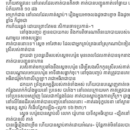
ហើយឥឡូវនេះ នៅពេលដែលគាត់បានគិតថា គាត់បានបញ្ជូនគាត់ទៅឆ្ងាយ 
បំភ័យគាត់ ១០ ដង
អាក្រក់ជាង នៅពេលដែលគាត់ស្លាប់។ រឿងមួយអាចលងដូចជាខ្មោច និងដូចជ
ខ្លាំង ក៏ដូចជា
ការភ័យរន្ធត់ ដោយព្រោះតែមនៈសិការចោទប្រកាន់»។
នៅចុងបញ្ចប់ គ្មានឧបាយកល និងការពិចារណាពីនយោបាយរបស់ស្
ណាមួយ អាចសង្រ្គោះ
គាត់បាននោះទេ។ ស្ដេច អារែថាស ដែលជាអ្នកគ្រប់គ្រងនៅស្រុកណាប៉ាថៀ
ស្រីរបស់គាត់បាន
ក្លាយជា ប្រពន្ធដើមរបស់ស្ដេចហេរ៉ូឌ មុនពេលដែលគាត់បានទុកនា
គាត់បានបញ្ជូនទាហាន
របស់គាត់មកប្រឆាំងនឹងស្ដេចហេរ៉ូឌ ដើម្បីសងសឹកកូនស្រីរបស់គាត
បានបណ្ដាលអោយហេរ៉ូឌ អាទីផាសធ្លាក់ចុះ។ នៅចុងបញ្ចប់ គាត់ត្រូវបានគេ
អធិរាជរ៉ូម៉ាក់ខាលីហ្គូឡា។ រាជាអធិរាជាបាន
ដកយក ទ្រព្យសម្បតិ្ដរបស់គាត់ទាំងអស់ ហើយបានបណ្ដេញគាត់
កន្លែងលាក់កំបាំងមួយនៅ ប្រទេស បារាំង។ នៅពេលក្រោយមក គាត់ត្រូវប
ទៅប្រទេសអេស្ប៉ាញ ដែលជាកន្លែងដែល គាត់បានស្លាប់ក្នុងភាពក្រីក្រ។ ដូច្នោ
នៅលើផែនដីរបស់គាត់បានបញ្ចប់នៅពេលនោះ «គាត់រងទុក្ខវេទនា នៅស្ថានឃ
មនុស្ស ស្លាប់ ក៏ងើបភ្នែកឡើង»(លូកា ១៦:២៣)។
ស្ដេច ហេរ៉ូឌបានស្ដាប់លឺ លោក យ៉ូហាន បាទីស្ទអធិប្បាយ «ដ្បិ
គាត់បានលឺ គាត់
បានធ្វើរឿងជាច្រើន ហើយបានស្ដាប់គាត់ដោយអំណរ» ប៉ុន្ដែគាត់មិនដែលបានប