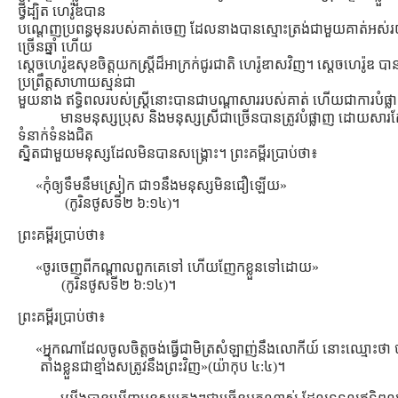
ថ្វីដ្បិត ហេរ៉ូឌបាន
បណ្ដេញប្រពន្ធមុនរបស់គាត់ចេញ ដែលនាងបានស្មោះត្រង់ជាមួយគាត់អស
ច្រើនឆ្នាំ ហើយ
សេ្ដចហេរ៉ូឌសុខចិត្តយកស្រ្ដីដ៏អាក្រក់ជូរជាតិ ហេរ៉ូឌាសវិញ។ ស្ដេចហេរ៉ូឌ បា
ប្រព្រឹត្ដសាហាយស្មន់ជា
មួយនាង ឥទ្ធិពលរបស់ស្រ្ដីនោះបានជាបណ្ដាសាររបស់គាត់ ហើយជាការបំផ្
មានមនុស្សប្រុស និងមនុស្សស្រីជាច្រើនបានត្រូវបំផ្លាញ ដោយសារតែ
ទំនាក់ទំនងជិត
ស្និតជាមួយមនុស្សដែលមិនបានសង្រ្គោះ។ ព្រះគម្ពីរប្រាប់ថា៖
«កុំឲ្យទឹមនឹមស្រៀក ជា១នឹងមនុស្សមិនជឿឡើយ»
(កូរិនថូសទី២ ៦:១៤)។
ព្រះគម្ពីរប្រាប់ថា៖
«ចូរចេញពីកណ្តាលពួកគេទៅ ហើយញែកខ្លួនទៅដោយ»
(កូរិនថូសទី២ ៦:១៤)។
ព្រះគម្ពីរប្រាប់ថា៖
«អ្នកណាដែលចូលចិត្តចង់ធ្វើជាមិត្រសំឡាញ់នឹងលោកីយ៍ នោះឈ្មោះថា
តាំងខ្លួនជាខ្មាំងសត្រូវនឹងព្រះវិញ»(យ៉ាកុប ៤:៤)។