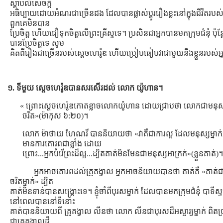
ស្ដាប់លឺសេចក្ដី
អធិប្បាយដោយអំណរជាច្រើនដង ដែលបានផ្លាស់ប្ដូររឿងខ្លះនៅក្នុងជីវិតរបស់ពួ
ពួកគេមិនបាន
ប្រែចិត្ដ ហើយជឿទុកចិត្ដលើព្រះគ្រីស្ទទេ។ ប្រសិនជាអ្នកបានមកក្រុមជំនុំ ប៉ុន្ដ
បានប្រែចិត្ដទេ សូម
គិតពីរឿងជាច្រើនរបស់សេ្ដចហេរ៉ូឌ ហើយប្រៀបធៀបវាជាមួយនឹងខ្លួនរបស់អ្
១. ទីមួយ ស្ដេចហេរ៉ូឌបានសរសើរដល់ លោក យ៉ូហាន។
« ព្រោះស្តេចហេរ៉ូឌកោតខ្លាចលោកយ៉ូហាន ដោយជ្រាបថា លោកជាមនុស
ចរិត»(ម៉ាកុស ៦:២០)។
លោក ម៉ាថាយ ហែណរី បាននិយាយថា «វាគឺជាការល្អ ដែលមនុស្សម្នាក
មានការគោរពជាខ្លាំង ដោយ
ព្រោះ...អ្នកបំរើព្រះដ៏ល្អ...ដ្បិតគាត់មិនមែនជាមនុស្សអាក្រក់»(ខ្លួនគាត់)។
អ្នកអាចគោរពដល់គ្រូគង្វាល អ្នកអាចនិយាយបានថា គាត់គឺ «គាត់ជ
ចរិតម្នាក់» ដ្បិត
គាត់មិនទាន់បានសង្រ្គោះទេ។ ខ្ញុំចាំពីបុរសម្នាក់ ដែលបានមកក្រុមជំនុំ បាទីស្
នៅពេលបាននៅទីនោះ
គាត់បាននិយាយពី គ្រូគង្វាល លីនថា លោក លីនជាបុរសដ៏អស្ចារ្យម្នាក់ ពិតប
ជាគ្រូគង្វាលដ៏