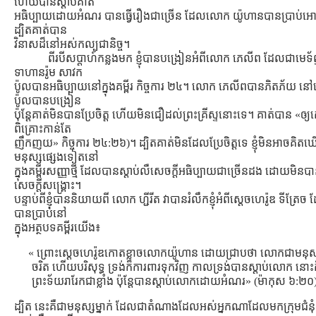
ហើយបានស្ដាប់គាត់
អធិប្បាយដោយអំណរ បានធ្វើរឿងជាច្រើន ដែលលោក យ៉ូហានបានប្រាប់អោយ
ដ្បិតគាត់បាន
វិនាសដ៏នៅអស់កល្បជានិច្ច។
ពីរបីសប្ដាហ៍កន្លងមក ខ្ញុំបានបង្រៀនអំពីលោក ភេលីព ដែលជាមេទ័ព
ទាហានរ៉ូម សាវក
ប៉ូលបានអធិប្បាយនៅក្នុងគម្ពីរ កិច្ចការ ២៤។ លោក ភេលីពបានភិតភ័យ 
ប៉ូលបានបង្រៀន
ប៉ុន្ដែគាត់មិនបានប្រែចិត្ដ ហើយមិនជឿដល់ព្រះគ្រីស្ទនោះទេ។ គាត់បាន «ឲ្យ
ពិគ្រោះកាន់តែ
ញឹកញយ» កិច្ចការ ២៤:២៦)។ ដ្បិតគាត់មិនដែលប្រែចិត្ដទេ ខ្ញុំមិនអាចគិត
មនុស្សផ្សេងទៀតនៅ
ក្នុងគម្ពីរសញ្ញាថ្មី ដែលបានស្ដាប់លឺសេចក្ដីអធិប្បាយជាច្រើនដង ដោយមិន
សេចក្ដីសង្រ្គោះ។
បន្ទាប់ពីខ្ញុំបាននិយាយពី លោក ហ្ជីរីត វាបានរំលឹកខ្ញុំអំពីស្ដេចហេរ៉ូឌ ទីត្រែច 
បានប្រាប់នៅ
ក្នុងអត្ថបទគម្ពីរយើង៖
« ព្រោះស្តេចហេរ៉ូឌកោតខ្លាចលោកយ៉ូហាន ដោយជ្រាបថា លោកជាមនុស
ចរិត ហើយបរិសុទ្ធ ទ្រង់ក៏ការពារទុកវិញ កាលទ្រង់បានស្តាប់លោក នោះ
ព្រះទ័យរារែកជាខ្លាំង ប៉ុន្តែបានស្តាប់លោកដោយអំណរ» (ម៉ាកុស ៦:២០
ដ្បិត នេះគឺជាមនុស្សម្នាក់ ដែលជាតំណាងដែលអស់អ្នកណាដែលមកក្រុមជំន