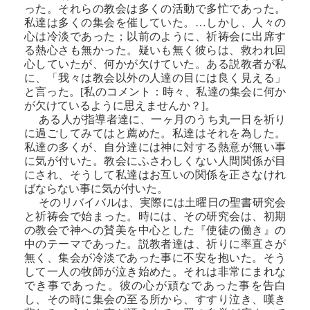
った。それらの教会は多くの活動で多忙であった。
私達は多くの集会を催していた。…しかし、人々の
心は冷淡であった；以前のように、祈祷会に出席す
る熱心さも無かった。疑いも無く彼らは、救われ回
心していたが、何かが欠けていた。ある説教者が私
に、「我々は教会以外の人達の目には良く見える」
と言った。[私のコメント：時々、私達の集会に何か
が欠けているように思えませんか？]。
ある人が指導者達に、一ヶ月のうち丸一日を祈り
に過ごしてみてはと薦めた。私達はそれを為した。
私達の多くが、自分達には神に対する熱意が無い事
に気が付いた。教会にふさわしくない人間関係が目
にされ、そうして私達はお互いの関係を正さなけれ
ばならない事に気が付いた。
そのリバイバルは、実際には土曜日の聖書研究会
と祈祷会で始まった。時には、その研究会は、初期
の教会で神への賛美を中心とした『使徒の働き』の
中のテーマであった。説教者達は、祈りに率直さが
無く、集会が冷淡であった事に不安を抱いた。そう
して一人の牧師が泣き始めた。それは非常にまれな
でき事であった。彼の心が頑なであった事を告白
し、その時に集会の至る所から、すすり泣き、嘆き