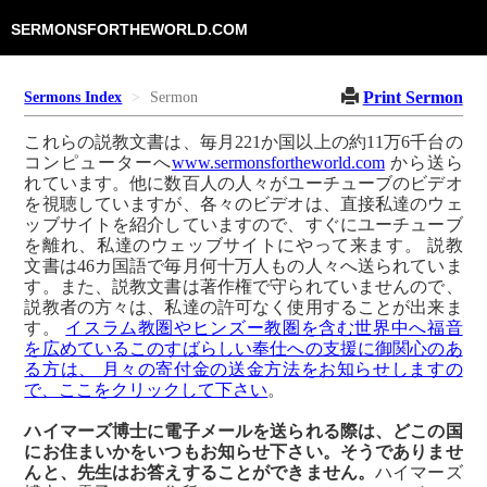
SERMONSFORTHEWORLD.COM
Print Sermon
Sermons Index
Sermon
これらの説教文書は、毎月221か国以上の約11万6千台の
コンピューターへ
www.sermonsfortheworld.com
から送ら
れています。他に数百人の人々がユーチューブのビデオ
を視聴していますが、各々のビデオは、直接私達のウェ
ッブサイトを紹介していますので、すぐにユーチューブ
を離れ、私達のウェッブサイトにやって来ます。 説教
文書は46カ国語で毎月何十万人もの人々へ送られていま
す。また、説教文書は著作権で守られていませんので、
説教者の方々は、私達の許可なく使用することが出来ま
す。
イスラム教圏やヒンズー教圏を含む世界中へ福音
を広めているこのすばらしい奉仕への支援に御関心のあ
る方は、 月々の寄付金の送金方法をお知らせしますの
で、ここをクリックして下さい
。
ハイマーズ博士に電子メールを送られる際は、どこの国
にお住まいかをいつもお知らせ下さい。そうでありませ
んと、先生はお答えすることができません。
ハイマーズ