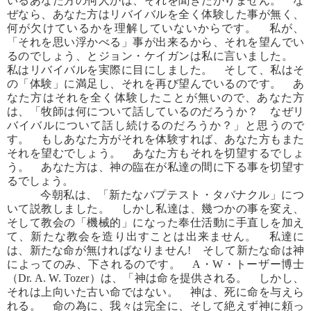
いるあなた方の何人かは、それを聞きたがりません。 な
ぜなら、あなた方はリバイバルを全く体験した事が無く、
何が欠けているかを理解していないからです。 私が、
「それを思い浮かべる」事が出来るから、それを望んでい
るのでしょう、とジョン・ケイガンは私に言いました。
私はリバイバルを実際に目にしました。 そして、私はそ
の「体験」に満足し、それを再び望んでいるのです。 あ
なた方はそれを全く体験したことが無いので、あなた方
は、「牧師は何について話しているのだろうか？ なぜリ
バイバルについて話し続けるのだろうか？」と思うので
す。 もしあなた方がそれを体験すれば、あなた方もまた
それを望むでしょう。 あなた方もそれを切望するでしょ
う。 あなた方は、神の臨在が私達の間に下る事を切望す
るでしょう。
今朝私は、「新たなバプテスト・タバナクル」につ
いて説教しました。 しかし私達は、幾つかの事を変え、
そして教会の「機械的」になった奉仕活動に手直しを加え
て、新たな教会を造り出すことは出来ません。 私達に
は、新たな命が無ければなりません! そして新たな命は神
によってのみ、下されるのです。 A・W・トーザー博士
（Dr. A. W. Tozer）は、「神は命を提供される。 しかし、
それは上向いた古い命ではない。 神は、死に命を与えら
れる。 命の為に、我々は完全に、そして絶えず神に頼っ