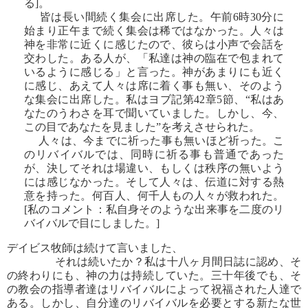
る]。
皆は長い間続く集会に出席した。午前6時30分に
始まり正午まで続く集会は稀ではなかった。人々は
神を非常に近くに感じたので、彼らは小声で会話を
交わした。ある人が、「私達は神の臨在で包まれて
いるように感じる」と言った。神があまりにも近く
に感じ、あえて人々は席に着く事も無い、そのよう
な集会に出席した。私はヨブ記第42章5節、“私はあ
なたのうわさを耳で聞いていました。しかし、今、
この目であなたを見ました”を考えさせられた。
人々は、今までに祈った事も無いほど祈った。こ
のリバイバルでは、同時に祈る事も普通であった
が、決してそれは場違い、もしくは秩序の無いよう
には感じなかった。そして人々は、伝道に対する熱
意を持った。何百人、何千人もの人々が救われた。
[私のコメント：私自身そのような出来事を二度のリ
バイバルで目にしました。]
デイビス牧師は続けて言いました、
それは続いたか？私は十八ヶ月間日誌に認め、そ
の終わりにも、神の力は持続していた。三十年後でも、そ
の教会の指導者達はリバイバルによって祝福された人達で
ある。しかし、自分達のリバイバルを必要とする新たな世