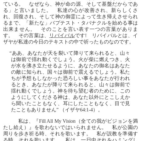
ている。 なぜなら、神が命の源、そして基盤だからであ
る」と言いました。 私達の心が改善され、新らしくさ
れ、回復され、そして神の御霊によって生き帰えさせられ
るまで、「新たな」バプテスト・タバナクルを始める事は
出来ません。 そのことを言い表す一つの言葉がありま
す。 その言葉は、
リバイバル
です! リバイバルとは、イ
ザヤが私達の今日のテキストの中で祈ったものなのです。
“ああ、あなたが天を裂いて降りて来られると、山々
は御前で揺れ動くでしょう。火が柴に燃えつき、火
が水を沸き立たせるように、あなたの御名はあなた
の敵に知られ、国々は御前で震えるでしょう。私た
ちが予想もしなかった恐ろしい事をあなたが行われ
るとき、あなたが降りて来られると、山々は御前で
揺れ動くでしょう。神を待ち望む者のために、この
ようにしてくださる神は、あなた以外にとこしえか
ら聞いたこともなく、耳にしたこともなく、目で見
たこともありません” （イザヤ64:1-4）。
私は、『Fill All My Vision（全ての我がビジョンを満
たし給え）』を歌わないではいられません。 私が公園の
周りを歩き祈る時、それを歌います。 私が説教を準備す
る時、それを歌います。 私は、一日中それをハミングし