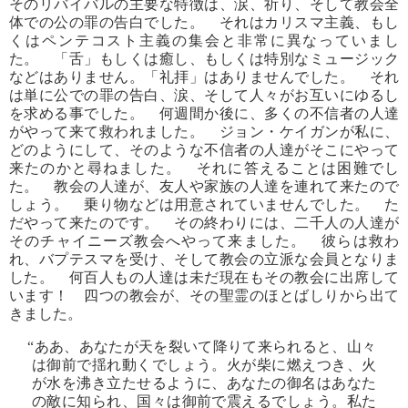
そのリバイバルの主要な特徴は、涙、祈り、そして教会全
体での公の罪の告白でした。 それはカリスマ主義、もし
くはペンテコスト主義の集会と非常に異なっていまし
た。 「舌」もしくは癒し、もしくは特別なミュージック
などはありません。「礼拝」はありませんでした。 それ
は単に公での罪の告白、涙、そして人々がお互いにゆるし
を求める事でした。 何週間か後に、多くの不信者の人達
がやって来て救われました。 ジョン・ケイガンが私に、
どのようにして、そのような不信者の人達がそこにやって
来たのかと尋ねました。 それに答えることは困難でし
た。 教会の人達が、友人や家族の人達を連れて来たので
しょう。 乗り物などは用意されていませんでした。 た
だやって来たのです。 その終わりには、二千人の人達が
そのチャイニーズ教会へやって来ました。 彼らは救わ
れ、バプテスマを受け、そして教会の立派な会員となりま
した。 何百人もの人達は未だ現在もその教会に出席して
います！ 四つの教会が、その聖霊のほとばしりから出て
きました。
“ああ、あなたが天を裂いて降りて来られると、山々
は御前で揺れ動くでしょう。火が柴に燃えつき、火
が水を沸き立たせるように、あなたの御名はあなた
の敵に知られ、国々は御前で震えるでしょう。私た