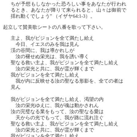
ちが予想もしなかった恐ろしい事をあなたが行われ
るとき、あなたが降りて来られると、山々は御前で
揺れ動くでしょう” （イザヤ64:1-3）。
起立して賛美歌シートの八番を歌って下さい。
主よ、我がビジョンを全て満たし給え
今日、イエスのみを我は見ん
渓の谷間に、我は導かれしが
汝の褪せぬ栄光は、我を誘い導く
聖なる救い主よ、我がビジョンを全て満たし給え
汝の栄光と共に、我が霊が輝くまで
我がビジョンを全て満たし給え
我が内に反映せる汝の聖なる形影を、全ての者は
見ん
我がビジョンを全て満たし給え、渇望の内
汝の栄光ゆえに、我が魂は動かされん
汝の完璧なる業をもって、汝の聖なる愛は
天からの光でもって、我が路に流れ注ぐ
聖なる救い主よ、我がビジョンを全て満たし給え
汝の栄光と共に、我が霊が輝くまで
我がビジョンを全て満たし給え