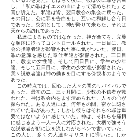
ているのを見た。しばらく後に、彼は公に罪を告白
し、「私の罪はイエスの血によって清められた」と
喜び訴えた。私達は皆、翌日教会の集会に戻った。
その日は、公に罪を告白をし、互いに和解し合う日
であった。突如として、神が降りて来らた、それは
天からの訪れであった。
私達によるものではなかった。神が全てを、完璧
な順序に従ってコントロールされた。一日目に、教
会の指導者達が影響された事に気がついた。翌日、
罪の意識を感じた奉仕者達が影響された。三日目
に、教会の女性達、そして四日目に、学生の少年
達、そして五日目に、学生の少女達が影響された。
我々説教者達は神の働きを目にする傍観者のようで
あった。
この時点では、回心した人々の間のリバイバルで
あった。最初の二、三ヶ月間に、少数の不信者が救
われた。神は教会内をまず清められた。人々の心が
探られた。ある人達には、何年もの間、密かに隠さ
れていた罪があった；しかし彼らはそれらの罪は重
要ではないように感じていた。神は、それらを痛切
に感じるよう一人一人に対応された。大柄で強そう
な説教者が顔に涙を流しながらペンで書いていた。
この人は、多くの人達をキリストに導いた。しか