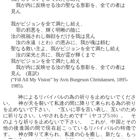
我が内に反映せる汝の聖なる形影を、全ての者は
見ん
我がビジョンを全て満たし給え、
罪の邪悪を、輝く明晰の陰に
汝の祝福されし御顔をだけを我は見ん
汝の永遠（とわ）の恵みに、我が魂は頼む
聖なる救い主よ、我がビジョンを全て満たし給え
汝の栄光と共に、我が霊が輝くまで
我がビジョンを全て満たし給え
我が内に反映せる汝の聖なる形影を、全ての者は
見ん (直訳)
(“Fill All My Vision” by Avis Burgeson Christiansen, 1895-
1985).
神によるリバイバルの為の祈りを止めないでくださ
い。 神が天を裂いて私達の間に降りて来られる為の祈り
を止めないで下さい。 “互いに罪を言い表し、互いのため
に祈りなさい。いやされるためです”（ヤコブ5:16）。 そ
のような祈りを止めないで下さい。 これが、中国とその
他の後進国の間で現在起こっているリバイバルの特徴で
す。 神が降りて来られ、私達の心を癒し、新たな、もっ