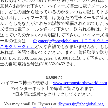
もしあなたがこの説教で祝福を受けられたのであれば
意見をお聞かせ下さい。ハイマーズ博士に電子メール
は、どこの国から送っているのかをいつも明記して下
なければ、ハイマーズ博士はあなたの電子メールに答
ん。もしあなたがこれらの説教で祝福されたのでした
ズ博士に電子メールを送って下さい。送られる時は、
送っているのかをいつも明記して下さい。ハイマーズ
ールの住所は ―
rlhymersjr@sbcglobal.net （ここ
こをクリック）。
どんな言語でもかまいませんが、も
あれば、英語で書いてください。また、普通郵便で送
P.O. Box 15308, Los Ángeles, CA 90015に送って
士の自宅電話番号は(818)352-0452です。
（説教終了）
ハイマーズ博士の説教は、
www.sermonsfortheworld.com
のインターネット上で毎週ご覧になれます。
“日本語の説教”をクリックしてください。
You may email Dr. Hymers at
rlhymersjr@sbcglobal.net,