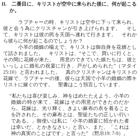
II. 二番目に、キリストが空中に来られた後に、何が起こる
か。
ラプチャーの時、キリストは空中に下って来られ、
彼と会う為にクリスチャンが引き上げられます。 そし
て、キリストは彼の民を天国へ連れて行きます。 それか
ら彼らに何が起こるのでしょうか？
小羊の婚姻の喩えで、キリストは御自身を花婿とし
て話されました。 キリストは、“そこで、買いに行くと、
その間に花婿が来た。 用意のできていた娘たちは、彼と
いっしょに婚礼の祝宴に行き、戸がしめられた”（マタイ
25:10）と言われました。 真のクリスチャンはキリストの
花嫁で、ラプチャーの後、彼らは天国で小羊の婚姻の際キ
リストに嫁ぐのです。 聖書はこう預言しています、
“私たちは喜び楽しみ、神をほめたたえよう。小羊の
婚姻の時が来て、花嫁はその用意ができたのだか
ら。花嫁は、光り輝く、きよい麻布の衣を着ること
を許された。その麻布とは、聖徒たちの正しい行い
である。」御使いは私に「小羊の婚宴に招かれた者
は幸いだ、とかきなさい」と言い、また、「これは
神の真実のことばです」と言った” （黙示19: 7-9）。