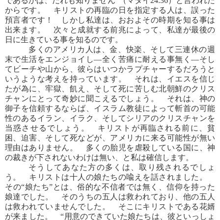
であるかは、だれも知りません”（マタイ24:36）と言われた
からです。 キリストの再臨の日を指定する人は、誤った
預言者です！ しかし私達は、おおよその時期を知る事は
出来ます。 次々と成就する前兆によって、私達が最後の
日に生きている事を知るのです。
多くのアメリカ人は、金、快楽、そして三連休の週
末で生活をエンジョイし―全く苦痛に耐える事無く―そし
てビーチや山から、彼らはいつかラプチャーするだろうと
いうような考えを持っています。 それは、イエスを信じ
たが為に、牢獄、飢え、そして死に苦しむ北朝鮮のクリス
チャンにとって奇妙に聞こえるでしょう。 それは、神の
御子を信頼するならば、イスラム教徒によって斬首の可能
性のあるイラン、イラク、そしてシリアのクリスチャンを
当惑させるでしょう。 キリストが再臨される前に、貧
困、迫害、そして死などが、アメリカに来る可能性が無い
理由はありません。 多くの胎児を虐殺している国に、神
の裁きが下されないわけは無い、と私は確信します。
そうしてあなた方の多くは、取り残されるでしょ
う。 キリストは十人の娘たちの喩えを話されました。
その“娘たち”とは、俗的な不信者では無く、信仰を持った
娘達でした。 そのうちの五人は救われており、他の五人
は救われていませんでした。 そこにキリストである花婿
が来ました。 “用意のできていた娘たちは、彼といっしょ