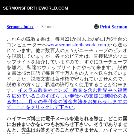
SERMONSFORTHEWORLD.COM
Print Sermon
Sermons Index
Sermon
これらの説教文書は、毎月221か国以上の約11万6千台の
コンピューターへ
www.sermonsfortheworld.com
から送ら
れています。他に数百人の人々がユーチューブのビデオ
を視聴していますが、各々のビデオは、直接私達のウェ
ッブサイトを紹介していますので、すぐにユーチューブ
を離れ、私達のウェッブサイトにやって来ます。 説教
文書は46カ国語で毎月何十万人もの人々へ送られていま
す。また、説教文書は著作権で守られていませんので、
説教者の方々は、私達の許可なく使用することが出来ま
す。
イスラム教圏やヒンズー教圏を含む世界中へ福音
を広めているこのすばらしい奉仕への支援に御関心のあ
る方は、 月々の寄付金の送金方法をお知らせしますの
で、ここをクリックして下さい
。
ハイマーズ博士に電子メールを送られる際は、どこの国
にお住まいかをいつもお知らせ下さい。そうでありませ
んと、先生はお答えすることができません。
ハイマーズ