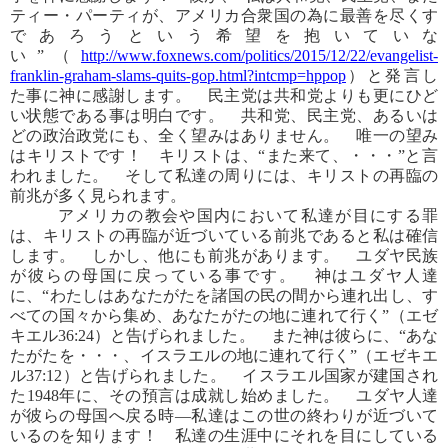
ティー・パーティが、アメリカ合衆国の為に最善を尽くす
であろうという希望を抱いていな
い”（
http://www.foxnews.com/politics/2015/12/22/evangelist-
franklin-graham-slams-quits-gop.html?intcmp=hppop
）と発言し
た事に神に感謝します。 民主党は共和党よりも更にひど
い状態である事は明白です。 共和党、民主党、あるいは
どの政治政党にも、全く望みはありません。 唯一の望み
はキリストです！ キリストは、“また来て、・・・”と言
われました。 そして私達の周りには、キリストの再臨の
前兆が多く見られます。
アメリカの教会や国内において私達が目にする罪
は、キリストの再臨が近づいている前兆であると私は確信
します。 しかし、他にも前兆があります。 ユダヤ民族
が彼らの母国に戻っている事です。 神はユダヤ人達
に、“わたしはあなたがたを諸国の民の間から連れ出し、す
べての国々から集め、あなたがたの地に連れて行く”（エゼ
キエル36:24）と告げられました。 また神は彼らに、“あな
たがたを・・・、イスラエルの地に連れて行く”（エゼキエ
ル37:12）と告げられました。 イスラエル国家が建国され
た1948年に、その預言は成就し始めました。 ユダヤ人達
が彼らの母国へ戻る時―私達はこの世の終わりが近づいて
いるのを知ります！ 私達の生涯中にそれを目にしている