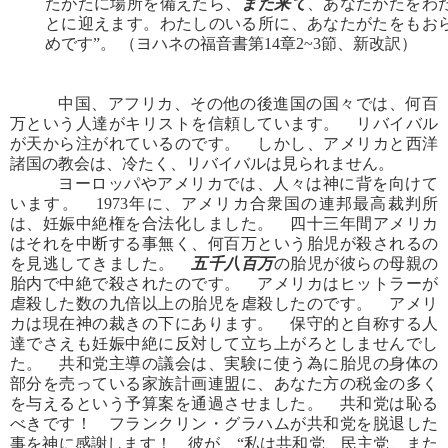
たがたに場所を備えたら、
また来て
、あなたがたをわ
とに迎えます。わたしのいる所に、あなたがたをもお
めです”。 （ヨハネの福音書第14章2~3節、新改訳）
中国、アフリカ、その他の後進国の国々では、何百
万という人達がキリストを信頼しています。 リバイバル
が天から注がれているのです。 しかし、アメリカと西洋
諸国の教会は、冷たく、リバイバルは見られません。
ヨーロッパやアメリカでは、人々は神に背を向けて
います。 1973年に、アメリカ合衆国の連邦最高裁判所
は、妊娠中絶権を合法化しました。 四十三年間アメリカ
はそれを中断する事無く、何百万という胎児が殺されるの
を見逃してきました。
五千八百万
の胎児が彼らの母親の
胎内で中絶で殺されたのです。 アメリカはヒットラーが
虐殺した数の九倍以上の胎児を虐殺したのです。 アメリ
カは現在神の裁きの下にあります。 保守的と自称する人
達でさえも妊娠中絶に反対して立ち上がろとしませんでし
た。 共和党主導の議会は、実験に使う為に胎児の身体の
部分を売っている家族計画連盟に、あなた方の税金の多く
を与えるという予算案を通過させました。 共和党は恥る
べきです！ フランクリン・グラハムが共和党を脱退した
事を神に感謝します！ 彼が、“私は共和党、民主党、また