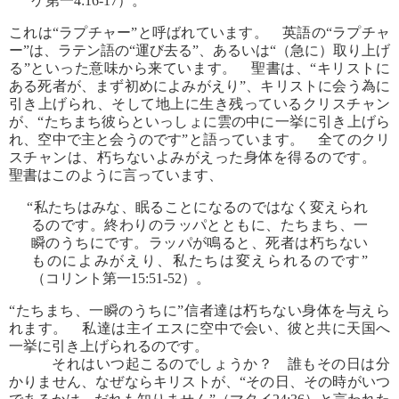
ケ第一4:16-17）。
これは“ラプチャー”と呼ばれています。 英語の“ラプチャ
ー”は、ラテン語の“運び去る”、あるいは“（急に）取り上げ
る”といった意味から来ています。 聖書は、“キリストに
ある死者が、まず初めによみがえり”、キリストに会う為に
引き上げられ、そして地上に生き残っているクリスチャン
が、“たちまち彼らといっしょに雲の中に一挙に引き上げら
れ、空中で主と会うのです”と語っています。 全てのクリ
スチャンは、朽ちないよみがえった身体を得るのです。
聖書はこのように言っています、
“私たちはみな、眠ることになるのではなく変えられ
るのです。終わりのラッパとともに、たちまち、一
瞬のうちにです。ラッパが鳴ると、死者は朽ちない
ものによみがえり、私たちは変えられるのです”
（コリント第一15:51-52）。
“たちまち、一瞬のうちに”信者達は朽ちない身体を与えら
れます。 私達は主イエスに空中で会い、彼と共に天国へ
一挙に引き上げられるのです。
それはいつ起こるのでしょうか？ 誰もその日は分
かりません、なぜならキリストが、“その日、その時がいつ