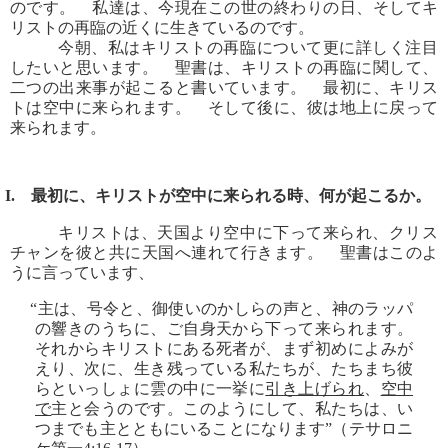
のです。 私達は、今現在この世の終わりの日、そしてキ
リストの再臨の近くに生きているのです。
今朝、私はキリストの再臨について更に詳しく注目
したいと思います。 聖書は、キリストの再臨に関して、
二つの出来事が起こると書いています。 最初に、キリス
トは空中に来られます。 そして後に、彼は地上に戻って
来られます。
I. 最初に、キリストが空中に来られる時、何が起こるか。
キリストは、天国より空中に下って来られ、クリス
チャンを彼と共に天国へ連れて行きます。 聖書はこのよ
うに言っています、
“主は、号令と、御使いのかしらの声と、神のラッパ
の響きのうちに、ご自身天から下って来られます。
それからキリストにある死者が、まず初めによみが
えり、次に、生き残っている私たちが、たちまち彼
らといっしょに雲の中に一挙に
引き上げられ
、
空中
で
主と会うのです。このようにして、私たちは、い
つまでも主とともにいることになります”（テサロニ