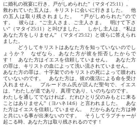
に婚礼の祝宴に行き、戸がしめられた”（マタイ25:11）。
救われていた五人は、キリストに会いに行きました。 他
の五人は取り残されました。 “戸がしめられた”ので
す。 彼らは、“ご主人さま、ご主人さま。 明けて下さ
い”（マタイ25:11）と叫びました。 しかし主人は、“私は
あなた方をしりません” （マタイ25:12）と彼らに答えられ
ました。
どうしてキリストはあなた方を知っていないのでし
ょうか？ なぜなら、あなた方が彼を拒否したからで
す！ あなた方はイエスを信頼していません。 あなた方
の罪は、キリストの血によって洗い流されていません。
あなた方の罪は、十字架でのキリストの死によって贖われ
ていないのです。 あなた方は、彼の復活による命を受け
入れません。 プルードホム氏が読んだ聖句で、イエス
は、“わたしが道であり、真理であり、いのちなのです。
わたしを通してでなければ、だれひとり父のみもとに来る
ことはありません”（ヨハネ14:6）と言われました。 あな
た方はイエスを信頼していません。 だからあなた方は神
と共にいる事が出来ないのです。 そうしてラプチャーが
起こる時、あなた方は取り残されるのです！