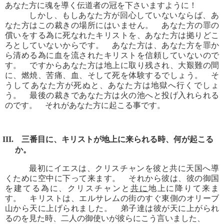
あなた方に魂を導く伝道者の冠を下さいますように！
しかし、もしあなた方が回心していないならば、あ
なた方はこの裁きの場所にはいません。 あなた方の罪の
償いをする為に死なれたキリストを、あなた方は拠りどこ
ろとしていないからです。 あなた方は、あなた方を罪か
ら清める為に血を流されたキリストを信頼していないので
す。 ですからあなた方は地上に取り残され、大艱難の間
に、燃焼、苦痛、血、そして死を体験するでしょう。 そ
うしてあなた方が死ぬと、あなた方は地獄へ行くでしょ
う。 最後の裁きであなた方は火の池へと投げ入れられる
のです。 それがあなた方に起こる事です。
III. 三番目に、キリストが地上に来られる時、何が起こる
か。
最初にイエスは、クリスチャンを彼と共に天国へ導
くために空中に下って来ます。 それから彼は、彼の御国
を建てる為に、クリスチャンと
共に
地上に降りて来ま
す。 キリストは、エルサレムの街のすぐ東側のオリーブ
山から天に上げられました。 弟子達は彼が天に上がられ
るのを見た時、二人の御使いが彼らにこう言いました、