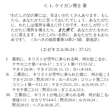
C. L. ケイガン博士 著
“わたしの父の家には、住まいがたくさんあります。もし
たら、あなたがたに言っておいたでしょう。あなたがた
に、わたしは場所を備えに行くのです。わたしが行って
たがたに場所を備えたら、
また来て
、あなたがたをわた
とに迎えます。わたしのいる所に、あなたがたをもおら
めです”。 （ヨハネの福音書第14章2~3節、新改訳）
（エゼキエル36:24；37:12）
I. 最初に、キリストが空中に来られる時、何が起こるか
テサロニケ第一4:16-17；コリント第一15:51-52；
マタイ24:36；マタイ25:10, 11, 12；ヨハネ14:6。
II. 二番目に、キリストが空中に来られた後に、何が起こ
マタイ25:10；黙示19:7-9；ヨハネ1:29；コリント第二5:
コリント第一3:11-15；マタイ25:21, 23；ルカ19:19, 17；
テモテ第二2:12；黙示2:10；ダニエル12:3。
III. 三番目に、キリストが地上に来られる時、何が起こる
使徒1:11；ゼカリヤ14:4-5；黙示20:4；ルカ16:24；
黙示20:15；へブル10:26, 27。