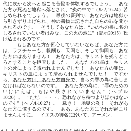
代に次から次へと起こる苦悩を体験するでしょう。 あな
た方が死ぬと地獄へ落とされ、“炎の中で”（ルカ16:24）苦
しめられるでしょう。 最後の審判で、あなた方は地獄か
ら引きずり上げられ、神の書物に記された自らの罪を聞か
されるのです。 そうしてあなた方は、“いのちの書に名の
しるされていない者はみな、この火の池に”（黙示20:15）投
げ込まれるのです。
もしあなた方が回心していないならば、あなた方に
は、ラプチャーも、報酬も、天国も、そして御国も、あな
た方にはありません！ あなた方は、キリストを拠りどこ
ろとすることを拒否しました。 あなた方の罪は、キリス
トの死によって贖われませんでした！ あなた方の罪は、
キリストの血によって清められませんでした！ ですか
ら、
あなた方は、あなた方自身で
、自らの罪の為に苦しま
なければならないのです。 あなた方の為に、“罪のための
いけにえは、もはや残されていません”（へブル
10:26）。 “ただ、・・・、恐れながら待つよりほかはない
のです”（へブル10:27）。 裁き！ 地獄の炎！ それがあ
なた方に値するのです。 ああ、あなた方にそれが起こり
ませんように。 イエスの御名に於いて、アーメン。