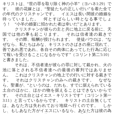
キリストは、“世の罪を取り除く神の小羊”（ヨハネ1:29）で
す。 彼の花嫁とは、“聖徒たちの正しい行い”を着た全て
の年代のクリスチャンです。 イエスは長い間彼の婚姻を
待っていました。 何とすばらしい時となる事でしょ
う！ “小羊の婚宴に招かれた者は幸いだ”とあります。
クリスチャンが彼らの主と共に地上に戻る前に、天
国では他の事も起こります。 それは信者達の裁きで
す。 その際、報酬が授けられます。 使徒パウロは、“な
ぜなら、私たちはみな、キリストのさばきの座に現れて、
善であれ悪であれ、各自その肉体にあってした行為に応じ
て報いを受けることになるからです”（コリント第二5:10）
と書きました。
それは、不信者達が彼らの罪に対して裁かれ、火の
池に落とされる不信者達への最後の審判ではありませ
ん。 これはクリスチャンの地上での行いに対する裁きで
す。 それはクリスチャンのみへの裁きです。 なぜな
ら、聖書が、“というのは、だれも、すでに据えられている
土台のほかに、ほかの物を据えることはできないからで
す。 その土台とはイエス・キリストです”（コリント第一
3:11）と言っているからです。 キリストの土台無くして
は、あなた方は失われており地獄へ行くのです。 しか
し、もしあなた方がイエスにいるなら、あなた方は彼の為