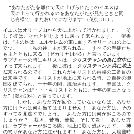
“あなたがたを離れて天に上げられたこのイエスは、
天に上って行かれるのをあなたがたが見たときと同
じ有様で、またおいでになります”（使徒1:11）。
イエスはオリーブ山から天に上がって行かれました。 そ
して彼は、それと同じように戻って来られます。 聖書
は、“主の足は、エルサレムの東に面するオリーブ山の上に
立つ。・・・私の神、主が来られる。
すべての聖徒たち
も主とともに来る
”（ゼカリヤ14:4-5）と言っています。
ラプチャーの時にキリストは、
クリスチャンの為に空中に
下って
来られます。 後に彼は、
クリスチャンと共に地上
に
来られるのです。 これらがキリストの再臨の二番目の
出来事です。 キリストが地上に来られる時、ご自身の御
国を建てられ、一千年の間、統治されます。 聖書は、ク
リスチャンは“・・・キリストとともに、千年の間王となっ
た”（黙示20:4）と言っています。
しかし、あなた方が回心していないならば、あなた
方にはそれは何も当てはまりません！ あなた方は、その
すべてを見逃すでしょう。 あなた方には何が起こるので
しょうか？ 裁き、苦痛、苦悩、そして炎！ あなた方
は、ラプチャーが起こる際、地上に取り残されます。 神
の怒りがあなた方に注がれます！ あなた方は、大艱難時