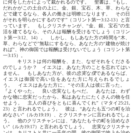
に何をしたかによって裁かれるのです。 聖書は、“もし、
だれかがこの土台の上に、金、銀、宝石、木、草、わらな
どで建てるなら、各人の働きは明瞭になります。 その日
がそれを明らかにするのです”（コリント第一3:12-13）と言
っています。 もしクリスチャンが、“金、銀、宝石”の生
活を建てるなら、その人は報酬を受けるでしょう（コリン
ト第一3:12、14）。 しかし、もしあなた方の時間を“木、
草、わらなどで”無駄にするなら、あなた方の“建物が焼け
れば”、神の御国では報酬は受けないでしょう（コリント第
一3:15）。
キリストは何の報酬を、また、なぜそれをくださる
のでしょうか？ イエスは、あなた方のことを忘れてはい
ません。 もしあなた方が、彼の
忠実な僕
であるならば、
イエスは御国で高い位をあなた方に与えられるでしょ
う。 イエスはあなた方に、“その主人は彼に言った。
『よくやった。 良い忠実なしもべだ。 あなたは、わず
かな物に忠実だったから、私はあなたにたくさんの物を任
せよう。 主人の喜びをともに喜んでくれ”（マタイ25:21,
23）と言われるでしょう。 彼は、“あなたも五つの町を治
めなさい”（ルカ19:19）、とクリスチャンに言われるでしょ
う。 他のクリスチャンには、“あなたも十の町を治めなさ
い”（ルカ19:17）と言われるでしょう。 忠実なクリスチャ
ンは、キリストと共に一千年の間、彼の御国で地上を治め