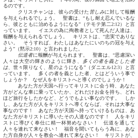
るのです。
クリスチャンは、彼らの受けた
苦しみ
に対して報酬
を与えられるでしょう。 聖書は、“もし耐え忍んでいるな
ら、彼とともに治めるようになる”（テモテ第二2:12）と言
っています。 イエスの為に殉教者として死んだ人達は、
報酬を与えられるでしょう。 キリストは、“忠実でありな
さい。 そうすれば、わたしはあなたにいのちの冠を与え
よう”（黙示2:10）と言われました。
伝道者
に報酬が与えられます。 聖書は、“思慮深い
人々は大空の輝きのように輝き、
多くの者を義とした者
は
、世々限りなく、星のようになる”（ダニエル12:3）と言
っています。 多くの者を義とした者、とはどういう事で
しょうか？ なぜ人をキリストへと導くのでしょうか！
あなた方が天国へ行ってキリストに会う時、あなた
方がどんな車に乗っていたか、どれだけお金を持ち、どれ
ほど旅行をしたかなど、どうでもよい事なのです。 しか
し、あなた方が人をキリストへ導くならば、それは大事な
事なのです！ あなた方が天国へ持っていけるものは、あ
なた方がキリストに導いたその人達なのです！ 人をキリ
ストに導びく奉仕に精一杯努めなさい！ 伝道を通して
人々を連れて来なさい！ 福音を聞いてもらう為に、あな
た方自身が人々を教会へ連れて来なさい！ キリストが、