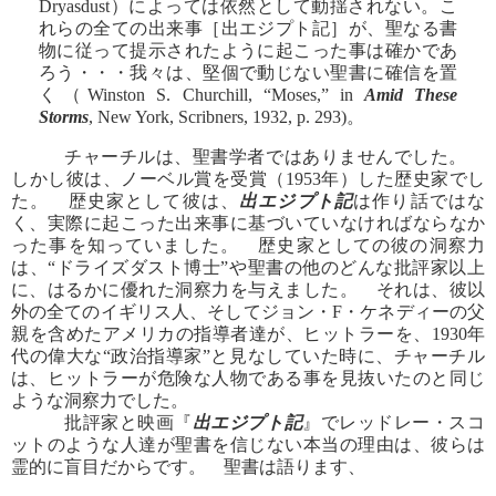
Dryasdust）によっては依然として動揺されない。こ
れらの全ての出来事［出エジプト記］が、聖なる書
物に従って提示されたように起こった事は確かであ
ろう・・・我々は、堅個で動じない聖書に確信を置
く（Winston S. Churchill, “Moses,” in
Amid These
Storms
, New York, Scribners, 1932, p. 293)。
チャーチルは、聖書学者ではありませんでした。
しかし彼は、ノーベル賞を受賞（1953年）した歴史家でし
た。 歴史家として彼は、
出エジプト記
は作り話ではな
く、実際に起こった出来事に基づいていなければならなか
った事を知っていました。 歴史家としての彼の洞察力
は、“ドライズダスト博士”や聖書の他のどんな批評家以上
に、はるかに優れた洞察力を与えました。 それは、彼以
外の全てのイギリス人、そしてジョン・F・ケネディーの父
親を含めたアメリカの指導者達が、ヒットラーを、1930年
代の偉大な“政治指導家”と見なしていた時に、チャーチル
は、ヒットラーが危険な人物である事を見抜いたのと同じ
ような洞察力でした。
批評家と映画『
出エジプト記
』でレッドレー・スコ
ットのような人達が聖書を信じない本当の理由は、彼らは
霊的に盲目だからです。 聖書は語ります、