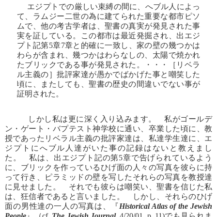
エジプトでの厳しい束縛の間に、へブル人によっ
て、ラムジー二世の為に建てられた重要な都市ピソ
ムで、他の考古学者は、聖書の真実が発見された事
実を証している。この都市は最近発掘され、出エジ
プト記第5章7章と的確に一致し、家の壁の幾つかは
わらが含まれ、幾つかはわらなしの、太陽で焼かれ
たブリックである事が発見された。・・・［リベラ
ル主義の］批評家達が愚かでばかげた事と嘲笑した
頃に、またしても、聖書の歴史の間違いでない事が
証明された。
しかし私は更に深く入り込みます。 私がゴールデ
ン・ゲート・バプテスト神学校に通い、卒業した頃に、教
授であったリベラル主義の批評家達は、私達学生達に、エ
ジプトにへブル人達がいた事の記録はないと教えまし
た。 私は、出エジプト記の第5章で告げられているよう
に、ブリックを作っているひげ面の人々の写真を彼らに持
って行き、ピラミッドの壁を写したそれらの写真を教授達
に見せました。 それでも彼らは嘲笑い、聖書を信じた私
は、狂信者であると言いました。 しかし、それらのひげ
面の男性達の一人の写真は、『
Historical Atlas of the Jewish
People
』（cf.
The Jewish Journal,
4/20/01, p. 11)でも見られま