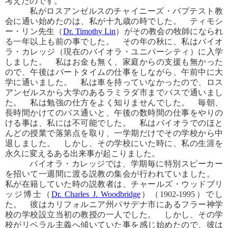
考えたのです。
私がロスアンゼルスのチャイニーズ・バプテスト教
会に通い始めたのは、私が十九歳の時でした。 ティモシ
ー・リン先生（
Dr. Timothy Lin
）がその教会の牧師になられ
る一年以上も前の事でした。 その年の秋に、私はバイオ
ラ・カレッジ（現在のバイオラ・ユニバーシティ）に入学
しました。 私はお金も無く、家庭からの支援も無かった
ので、午後はパートタイムの仕事をしながら、午前中に大
学に通いました。 私は車を持っていなかったので、ロス
アンゼルスから大学のあるラミラダ市までバスで通いまし
た。 私は勉強の仕方をよく知りませんでした。 毎朝、
長時間かけてのバス通いと、午後の数時間の仕事をやりの
ける事は、私には不可能でした。 私はバイオラでのほと
んどの授業で落第点を取り、一学期だけでその学校から中
退しました。 しかし、その学校にいた時に、私の生涯を
永久に変えるある出来事が起こりました。
バイオラ・カレッジでは、学期毎に特別スピーカー
を招いて一週間に渡る説教の集会が行われていました。
私が在籍していた時の説教者は、チャールズ・ウッドブリ
ッジ博士（
Dr. Charles J. Woodbridge
）（1902-1995）でし
た。 彼はカリフォルニア州パサデナ市にあるフラー神学
校の学校設立当初の教授の一人でした。 しかし、その学
校がリベラル主義へ傾いていた事を感じ始めたので、彼は