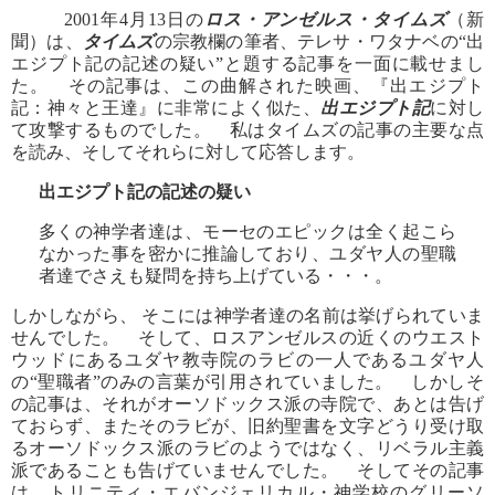
2001年4月13日の
ロス・アンゼルス・タイムズ
（新
聞）は、
タイムズ
の宗教欄の筆者、テレサ・ワタナベの“出
エジプト記の記述の疑い”と題する記事を一面に載せまし
た。 その記事は、この曲解された映画、『出エジプト
記：神々と王達』に非常によく似た、
出エジプト記
に対し
て攻撃するものでした。 私はタイムズの記事の主要な点
を読み、そしてそれらに対して応答します。
出エジプト記の記述の疑い
多くの神学者達は、モーセのエピックは全く起こら
なかった事を密かに推論しており、ユダヤ人の聖職
者達でさえも疑問を持ち上げている・・・。
しかしながら、 そこには神学者達の名前は挙げられていま
せんでした。 そして、ロスアンゼルスの近くのウエスト
ウッドにあるユダヤ教寺院のラビの一人であるユダヤ人
の“聖職者”のみの言葉が引用されていました。 しかしそ
の記事は、それがオーソドックス派の寺院で、あとは告げ
ておらず、またそのラビが、旧約聖書を文字どうり受け取
るオーソドックス派のラビのようではなく、リベラル主義
派であることも告げていませんでした。 そしてその記事
は、トリニティ・エバンジェリカル・神学校のグリーソ