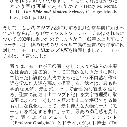
がそれらに取り掛かるまで、誰も全く持たなかった
という事は可能であろうか？（Henry M. Morris,
Ph.D.,
The Bible and Modern Science,
Chicago: Moody
Press, 1951, p. 102）。
そして、もし
出エジプト記
に対する批判が数年前に始まっ
ていたならば、なぜウィンストン・チャーチルはそれらに
ついて1932年に書いたのでしょうか？ 82年以上も前にチ
ャーチルは、彼の時代のリベラル主義の聖書の批評家に反
対して、モーセと
出エジプト記
を擁護しました。 チャー
チルはこう言いました、
我々は、モーセが司祭職、そして人々が彼らの主要
な社会的、道徳的、そして宗教的なしきたりに関し
て頼った伝説的な人物であったという不自然な作り
話を学んだ人達を蔑んで拒否する。我々は、最も科
学的な見解、最新式、そして合理的な観念を信じ
る。聖書の記述［出エジプト記］を文字道理受け取
る事によって、そして人類の歴史上で堪忍できる最
も明白な変化によって、最も偉大な人物の一人（モ
ーセ）を確定する事によって、最高の満足感を見出
す。我々はプロフェッサー・グラッジリンド
（Professor Gradgrind）とドライズダスト博士（Dr.