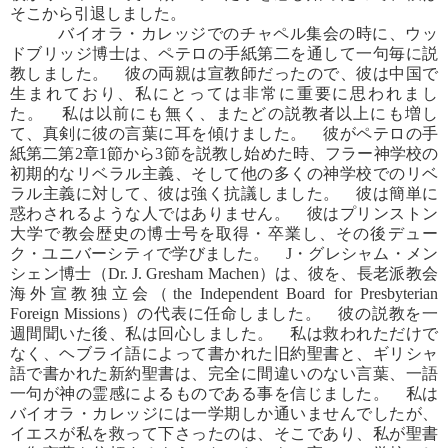
そこから引退しました。
バイオラ・カレッジでのチャペル集会の時に、ウッ
ドブリッジ博士は、ペテロの手紙第二を通して一句毎に説
教しました。 彼の両親は宣教師だったので、彼は中国で
生まれており、私にとっては非常に重要に思われまし
た。 私は以前にも無く、またどの説教者以上にも増し
て、真剣に彼の言葉に耳を傾けました。 彼がペテロの手
紙第二第2章1節から3節を説教し始めた時、フラー神学校の
初期的なリベラル主義、そして他の多くの神学校でのリベ
ラル主義に対して、彼は強く抗議しました。 彼は簡単に
惑わされるような人ではありません。 彼はプリンストン
大学で教会歴史の博士号を取得・卒業し、その後デュー
ク・ユニバーシティで学びました。 J・グレシャム・メン
シェン博士（Dr. J. Gresham Machen）は、彼を、長老派教会
海外宣教独立会（the Independent Board for Presbyterian
Foreign Missions）の代表に任命しました。 彼の説教を一
週間聞いた後、私は回心しました。 私は救われただけで
なく、ヘブライ語によって書かれた旧約聖書と、ギリシャ
語で書かれた新約聖書は、完全に間違いのない言葉、一語
一句が神の霊感によるものである事を信じました。 私は
バイオラ・カレッジには一学期しか通いませんでしたが、
イエスが私を救って下さったのは、そこであり、私が聖書