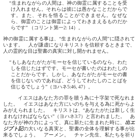
“生まれながらの人間は、神の御霊に属することを受
け入れません。それらは彼には愚かなことだからで
す。また、それを悟ることができません。なぜな
ら、御霊のことは御霊によってわきまえるものだか
らです” （コリント第一2: 14）。
神の御霊に属する事は、“生まれながらの人間”に隠されて
います。 人が謙虚になりキリストを信頼するときまで、
人の霊的な目は聖書の真実に対し開かれません。
“もしあなたがたがモーセを信じているのなら、わた
しを信じたはずです。モーセが書いたのはわたしの
ことだからです。しかし、あなたがたがモーセの書
を信じないのであれば、どうしてわたしのことばを
信じるでしょう”（ヨハネ5:46, 47）。
イエスはあなた方の罪を贖う為に十字架で死なれま
した。 イエスはあなた方にいのちを与える為に死からよ
みがえられました。 キリストは、“あなたがたは新しく生
まれなければならない”（ヨハネ3:7）と言われました。 あ
なた方が神の力によって、真に新たに生まれた時に、
出エ
ジプト記
の大いなる真実と、聖書の全体を理解する事が出
来るでしょう。 アーメン。 チャン先生、私たちを祈り