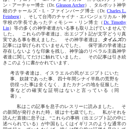
ン・アーチャー博士（Dr.
Gleason Archer
）、タルボット神学
校のチャールズ・L・ファインバーグ博士（Dr.
Charles L.
Feinberg
）、そして台湾のチャイナ・エバンジェリカル・神
学校の学長であったティモシー・リン博士（
Dr. Timothy
Lin
）等の多くの神学者達がいる事も取り上げていませんで
した。 これらの学者達は、出エジプト記が文字どうり真
実である事を教えました。 その神学者達は、
タイムズ
の
記事には挙げられていませんでした。 保守派の学者達は
存在しないような印象を残し、神学論のリベラル主義神学
者達に関してだけに触れていました。 その記事は引き続
きこのように書かかれています、
考古学者達は、イスラエルの民がエジプトにいた
事、奴隷であった事、四十年間シナイ半島の荒野を
彷徨った事は全くなく、またカナンの地を征服した
事などの確実な証明はないと言っている（同
著）。
私はこの記事を息子のレスリーに読みました。 そ
の新聞が発行された時、彼は十七歳でした。 私がそれを
読んだ直後に息子は、“これらの事柄（出エジプト記の中に
述べられている）が中国もしくはイギリスのような通常の