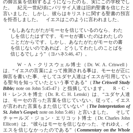
の御言葉を信頼するようになったのも、実にこの学校でし
た。 紀元一世紀頃にパリサイ人達は旧約聖書を信じたと
言いました、しかし、彼らはキリストに関する聖書の預言
を拒否しました。 イエスはこのように言われました、
“もしあなたがたがモーセを信じているのなら、わた
しを信じたはずです。モーセが書いたのはわたしの
ことだからです。しかし、あなたがたがモーセの書
を信じないのであれば、どうしてわたしのことばを
信じるでしょう”（ヨハネ5:46, 47）。
W・A・クリスウェル博士（Dr. W. A. Criswell）
は、“イエスの言葉によって推測される事は、モーセが正に
御言を書いた事、そしてユダヤ人達はイエスが引用してい
る聖句を知っていたという事である”（
The Criswell Study
Bible;
note on John 5:45-47）と指摘しています。 R・C・
H・レンスキ博士（Dr. R. C. H. Lenski）は、“ユダヤ人達
は、モーセの言った言葉を信じていない、従って、イエス
が言われた言葉もまた信じていない”（
The Interpretation of
St. John’s Gospel;
note on John 5:46）と言いました。 そして
チャールズ・ジョン・エリコット博士（Dr. Charles John
Ellicott）は、“彼らはモーセを信じなかった、それゆえ、イ
エスを信じなかったのである”（
Commentary on the Whole