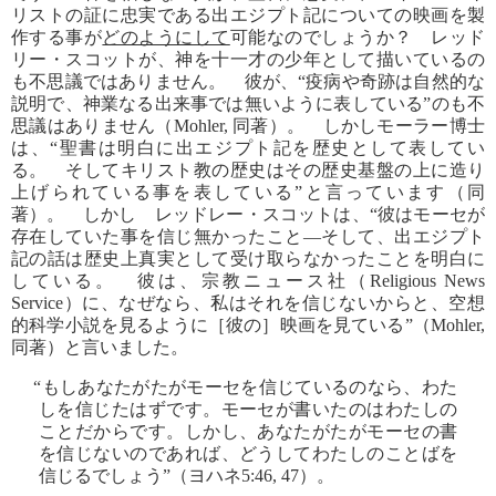
リストの証に忠実である出エジプト記についての映画を製
作する事が
どのようにして
可能なのでしょうか？ レッド
リー・スコットが、神を十一才の少年として描いているの
も不思議ではありません。 彼が、“疫病や奇跡は自然的な
説明で、神業なる出来事では無いように表している”のも不
思議はありません（Mohler, 同著）。 しかしモーラー博士
は、“聖書は明白に出エジプト記を歴史として表してい
る。 そしてキリスト教の歴史はその歴史基盤の上に造り
上げられている事を表している”と言っています（同
著）。 しかし レッドレー・スコットは、“彼はモーセが
存在していた事を信じ無かったこと―そして、出エジプト
記の話は歴史上真実として受け取らなかったことを明白に
している。 彼は、宗教ニュース社（Religious News
Service）に、なぜなら、私はそれを信じないからと、空想
的科学小説を見るように［彼の］映画を見ている”（Mohler,
同著）と言いました。
“もしあなたがたがモーセを信じているのなら、わた
しを信じたはずです。モーセが書いたのはわたしの
ことだからです。しかし、あなたがたがモーセの書
を信じないのであれば、どうしてわたしのことばを
信じるでしょう”（ヨハネ5:46, 47）。