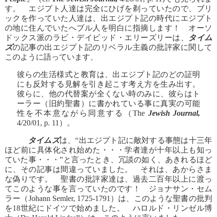
す。 エジプト人達は完全にひげを剃っていたので、ブリ
ックを作っていた人達は、出エジプト記の時代にエジプト
の地に住んでいたへブル人を明白に指摘します！ オーソ
ドックス派のラビ・デイビッド・エリーズリーは、
タイム
ズ
の記事の出エジプト記のリベラル主義の批評家に関して
このように語っています、
彼らの生活様式と教育は、出エジプト記のどの証明
にも反対する見解を引き起こす考え方を生み出す。
彼らに、他の代替案が全くない時のみに、彼らはト
ーラー（旧約聖書）に書かれている事に真実の可能
性を不本意ながら同意する（The
Jewish Journal,
4/20/01, p. 11）。
タイムズ
は、“出エジプト記に敵対する事態は十三年
ほど前に具体化され始めた・・・学者達が十年以上も知っ
ていた事・・・”と言ったとき、冗談の如く、あきれるほど
に、その記事は間違っていました。 それは、あからさま
な偽りです。 聖書の批評家達は、過去二百年以上に渡っ
てこのような事を言っていたのです！ ジョナサン・セム
ラー（Johann Semler, 1725-1791）は、このような聖書の批判
を18世紀にドイツで始めました。 ハロルド・リンゼル博