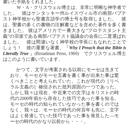
書いた手紙をくれました。
W・A・クリスウェル博士は、非常に明晰な神学者で
した。 彼はケンタッキー州ルイスヴィル市の南部バプテ
スト神学校から聖書言語学の博士号を取得しました。 彼
は、聖書の多くの書物の注解書などを含めた著作を多く書
きました。 彼はアメリカで一番大きな“プロテスタント主
義”の宗派である南部バプテスト協議会の会長に二度選ばれ
ました。 彼は間違いなく神学校の学長にもなれたことで
しょう！ 彼の重要な著書、『
Why I Preach that the Bible is
Literally True
』(Broadman Press, 1969) でクリスウェル博士
はこのように書いています、
かつて、文字が考案される以前にモーセは生きて
おり、モーセがモーセ五書を書く事が出来た事は驚
くべきことと考えられていた。これが現代の［リベ
ラル主義の］確信された批判原因の一つであった。
しかし我々は現在、中近東での文字はキリストの時
代の2000年前から存在した技巧であった事を知る。
モーセの時代の知られていなかった事を書くのでは
なく、我々は、モーセの時代の何百年も先に、文字
はよく発達していた技巧であった事を発見した―モ
ーセの時代のかなり以前から・・・。