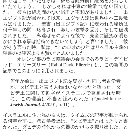
国で起こっていたならば、彼らは随分前に証拠を見出して
いたでしょう。 しかしそれは中東の‘通常’でない国でし
た。 彼らは絶え間のない戦争と不和がありました。 出
エジプト記が書かれて以来、ユダヤ人達は世界中へ二度散
らばりました。 聖書（出エジプト記）に現われる場所は
何千年もの間、略奪され、激しい攻撃を受け、そして破壊
されました。 私達はそのような後で、完全に証拠が明ら
かにされる事は期待できないでしょう”と言いました。 彼
がそう言った時、私は、“この17才の少年はリベラル主義の
聖書の批評家よりも賢い”と思いました。
オレンジ郡のラビ協議会の会長であるラビ・デイビ
ッド・エリーズリー（Rabbi David Eliezrie）は、この新聞の
記事でこのように引用されました、
何年か前に、出エジプト記を疑がった同じ考古学者
が、ダビデ王と言う人物はいなかったと語った。ダ
ビデ王に関して刻字がイスラエルで発見された時
に、この理論は不当と認められた（Quoted in the
Jewish Journal,
4/20/01, p. 11）。
イスラエルに住む私の友人は、タイムズの記事が載せられ
る何年か前に、考古学者達は、“ダビデ王”とはっきりと書
かれた、ダビデの時代からの器のかけらを掘り出した、と