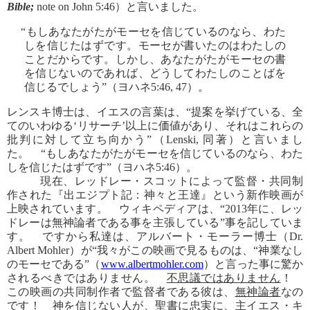
Bible;
note on John 5:46）と言いました。
“もしあなたがたがモーセを信じているのなら、わた
しを信じたはずです。モーセが書いたのはわたしの
ことだからです。しかし、あなたがたがモーセの書
を信じないのであれば、どうしてわたしのことばを
信じるでしょう”（ヨハネ5:46, 47）。
レンスキ博士は、イエスの言葉は、“提案を挙げている、全
てのいわゆる‘リサーチ’以上に価値があり、それはこれらの
批判に対して立ち向かう”（Lenski, 同著）と言いまし
た。 “もしあなたがたがモーセを信じているのなら、わた
しを信じたはずです”（ヨハネ5:46）。
現在、レッドレー・スコットによって監督・共同制
作された『出エジプト記：神々と王達』という新作映画が
上映されています。 ウィキペディアは、“2013年に、レッ
ドレーは無神論者である事を主張している”事を記していま
す。 ですから私達は、アルバート・モーラー博士（Dr.
Albert Mohler）が“我々がこの映画で見るものは、“神業なし
のモーセである”（
www.albertmohler.com
）と言った事に驚か
されるべきではありません。
不思議ではありません
！
この映画の共同制作者で監督者である彼は、
無神論者
なの
です！ 神を信じない人が、聖書に忠実に、主イエス・キ