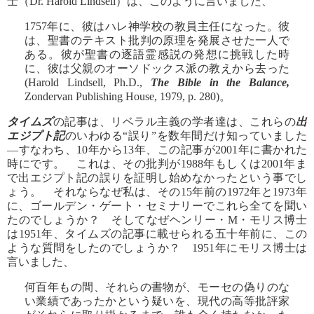
士（Dr. Harold Lindsell）は、このように言いました、
1757年に、彼はハレ神学校の教員主任になった。彼
は、聖書のテキスト批判の原理を発展させた一人で
ある。彼が聖書の逐語霊感説の発想に挑戦した時
に、彼は父親のオーソドックス派の教えから去った
(Harold Lindsell, Ph.D.,
The Bible in the Balance,
Zondervan Publishing House, 1979, p. 280)。
タイムズ
の記事は、リベラル主義の学者達は、これらの
出
エジプト記
のいわゆる“誤り”を数年間だけ知っていました
―すなわち、10年から13年、この記事が2001年に書かれた
時にです。 これは、その批判が1988年もしくは2001年ま
で出エジプト記の誤りを証明し始めなかったという事でし
ょう。 それならなぜ私は、その15年前の1972年と1973年
に、ゴールデン・ゲート・セミナリーでこれら全てを聞い
たのでしょうか？ そしてなぜヘンリー・M・モリス博士
は1951年、タイムズの記事に載せられる五十年前に、この
ような質問をしたのでしょうか？ 1951年にモリス博士は
言いました、
何百年もの間、それらの書物が、モーセの偽りのな
い業績であったかという疑いを、現代の高等批評家