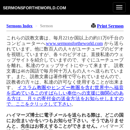
Toggl
SERMONSFORTHEWORLD.COM
navig
Print Sermon
Sermons Index
Sermon
これらの説教文書は、毎月221か国以上の約11万6千台の
コンピューターへ
www.sermonsfortheworld.com
から送ら
れています。他に数百人の人々がユーチューブのビデオ
を視聴していますが、各々のビデオは、直接私達のウェ
ッブサイトを紹介していますので、すぐにユーチューブ
を離れ、私達のウェッブサイトにやって来ます。 説教
文書は46カ国語で毎月何十万人もの人々へ送られていま
す。また、説教文書は著作権で守られていませんので、
説教者の方々は、私達の許可なく使用することが出来ま
す。
イスラム教圏やヒンズー教圏を含む世界中へ福音
を広めているこのすばらしい奉仕への支援に御関心のあ
る方は、 月々の寄付金の送金方法をお知らせしますの
で、ここをクリックして下さい
。
ハイマーズ博士に電子メールを送られる際は、どこの国
にお住まいかをいつもお知らせ下さい。そうでありませ
んと、先生はお答えすることができません。
ハイマーズ