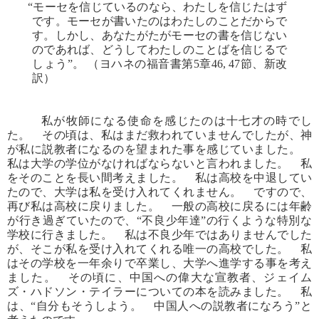
“モーセを信じているのなら、わたしを信じたはず
です。モーセが書いたのはわたしのことだからで
す。しかし、あなたがたがモーセの書を信じない
のであれば、どうしてわたしのことばを信じるで
しょう”。 （ヨハネの福音書第5章46, 47節、新改
訳）
私が牧師になる使命を感じたのは十七才の時でし
た。 その頃は、私はまだ救われていませんでしたが、神
が私に説教者になるのを望まれた事を感じていました。
私は大学の学位がなければならないと言われました。 私
をそのことを長い間考えました。 私は高校を中退してい
たので、大学は私を受け入れてくれません。 ですので、
再び私は高校に戻りました。 一般の高校に戻るには年齢
が行き過ぎていたので、“不良少年達”の行くような特別な
学校に行きました。 私は不良少年ではありませんでした
が、そこが私を受け入れてくれる唯一の高校でした。 私
はその学校を一年余りで卒業し、大学へ進学する事を考え
ました。 その頃に、中国への偉大な宣教者、ジェイム
ズ・ハドソン・テイラーについての本を読みました。 私
は、“自分もそうしよう。 中国人への説教者になろう”と