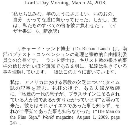
Lord’s Day Morning, March 24, 2013
“私たちはみな、羊のようにさまよい、おのおの、
自分 かってな道に向かって行った。しかし、主
は、私たちのすべての咎を彼に負わせた”。 （イ
ザヤ書53：6、新改訳）
リチャード・ランド博士（Dr. Richard Land）は、南
部バプテスト・コンベンションの道理と宗教的自由権利委
員会の会長です。 ランド博士は、キリスト教の根本的事
柄の信じがたいほど無知である文明に、私達は生きている
事を理解しています。 彼はこのように書いています、
私は、アメリカにおける宗教の欠乏についてタイム
誌の記事を読む。礼拝の後で、ある夫婦が牧師
に、“私達の十代の息子が、プラスサインに吊るされ
ている人が誰であるか知りたがっています”と尋ねて
来た。彼らはそれがイエスであった事も知らず、そ
れが十字架であった事も知らなかった（“The Man on
the Plus Sign,”
World
magazine, August 1, 2009, page
24）。