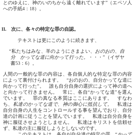
とのゆえに、神のいのちから遠く離れています”（エペソ人
への手紙4：18）。
II. 次に、各々の特定な罪の自認。
テキストは更にこのように続きます、
“私たちはみな、羊のようにさまよい、
おのおの、自
分 かってな道に向かって行った。
・・・”（イザヤ
書53：6）。
人間の一般的な罪の内容は、各自個人的な特定な罪の内容
によって裏付けられます。 “おのおの、自分かってな道に
向かって行った”。 誰も自分自身の選択によって神の道へ
と向かって行きません。 常に、各自“かってな道”を選ん
でいます。 罪の真なる本質はここにあります。 すなわ
ち、
私達のかってな道で、神の御心に抵抗して。
私達は
自分自身の人生をコントロールする事を望んでおり、自分
達の計画に従うことを望んでいます。 私達は自分自身を
神に服従させようとしません。 私達はキリストを信頼せ
ず、私達の主に服従しようとしないのです。
このテキストは、各自が自分達の特定の罪、“
かって