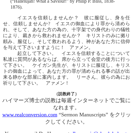
(“Hallelujah! What a Saviour!” by Philip P. Bliss, 1838-
1876).
イエスを信頼しませんか？ 彼に服従し、身を任
せ、信頼しませんか? イエスの御血により罪から清めら
れ、そして、あなた方の為の、十字架での身代わりの犠牲
により、裁きから救われませんか？ キリストのみに拠り
頼み、服従し、そして救われるよう、神があなた方に信仰
を与えて下さいますように！ アァメン。
起立して下さい。 イエスを信頼することについて
私達に質問があるならば、席から立って会堂の後方に行っ
て下さい。 ケイガン先生が、キリストに服従し、キリス
トの御血によって、あなた方の罪が清められる事の話が出
来る静かな部屋に案内します。 リーさん、彼らの為にお
祈りして下さい。 アァメン！
（説教終了）
ハイマーズ博士の説教は毎週インターネットでご覧に
なれます。
www.realconversion.com
“Sermon Manuscripts” をクリッ
クしてください。