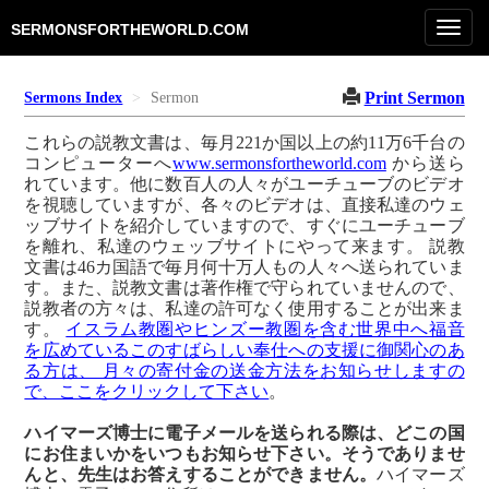
Toggl
SERMONSFORTHEWORLD.COM
navig
Print Sermon
Sermons Index
Sermon
これらの説教文書は、毎月221か国以上の約11万6千台の
コンピューターへ
www.sermonsfortheworld.com
から送ら
れています。他に数百人の人々がユーチューブのビデオ
を視聴していますが、各々のビデオは、直接私達のウェ
ッブサイトを紹介していますので、すぐにユーチューブ
を離れ、私達のウェッブサイトにやって来ます。 説教
文書は46カ国語で毎月何十万人もの人々へ送られていま
す。また、説教文書は著作権で守られていませんので、
説教者の方々は、私達の許可なく使用することが出来ま
す。
イスラム教圏やヒンズー教圏を含む世界中へ福音
を広めているこのすばらしい奉仕への支援に御関心のあ
る方は、 月々の寄付金の送金方法をお知らせしますの
で、ここをクリックして下さい
。
ハイマーズ博士に電子メールを送られる際は、どこの国
にお住まいかをいつもお知らせ下さい。そうでありませ
んと、先生はお答えすることができません。
ハイマーズ