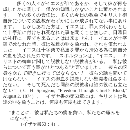
多くの人々がイエスが誰であるか、そして彼が何を
成したかに関して、僅かの知識しかないことに驚かされま
す。 その多くの責任は、多くの今日の教会でキリスト御
自身についての説教がわずかにしか成されてない事にあり
ます。 しかしあなた方は、イエスは、罪人の代わりとし
て十字架に付けられ死なれた事を聞くこと無しに、日曜日
の礼拝に一度でも来ることは出来ません！ イエスが十字
架で死なれた時、彼は私達の罪を負われ、それを償われま
した。 イエスは十字架で私達を罪から清める為に御自分
の血を流されたのです。 スポルジョンは、“イエス。 キ
リストの御血に関して説教しない説教者がいる。 私は彼
らについて言う事がひとつある”と言いました。
彼らの説
教を決して聞きに行ってはならない！
彼らの話を聞いて
はならない！ イエスの御血を説教しない聖職者は命をも
たない。 そして死んだも同然の説教者は誰の役にも立た
ない”（C. H. Spurgeon, “Freedom Through Christ’s Blood,”
August 2, 1874）。 イザヤ書の第53章には、キリストは私
達の罪を負うことは、何度も何度も出てきます。
“まことに、彼は私たちの病を負い、私たちの痛みを
になった”
（イザヤ書53：4）。