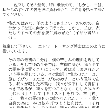
起立してその聖句、特に最後の句、“しかし、主は、
私たちのすべての咎を彼に負わせた”、に注意を払って読ん
でください。
“私たちはみな、羊のようにさまよい、おのおの、自
分かってな道に向かって行った。しかし、
主は、私
たちのすべての
咎を彼に負わせた
”（イザヤ書53：
6）。
着席して下さい。 エドワード・ヤング博士はこのように
書いています、
その節の最初の半分は、僕の苦しみの理由を現して
いる。そして後の半分では、主御自身が、我々全て
の罪を僕に置くことによって、彼は苦しまされたと
いう事を示している。その動詞［“負わせた”］は、
激しく打つ、または、打ちのめす、
という意味であ
る。我々が犯した不義は、我々が公平にして覚悟す
べきであるが、我々を打つことなく、むしろ我々の
［代わり］として［キリスト］を打つ。主［神］
は、 我々の罪のゆえに彼を打たれた。・・・我々
自身の為に、神は彼を打つよう仕向けた、［それ
は］身代わりとしての彼が、我々の罪の行為に要求