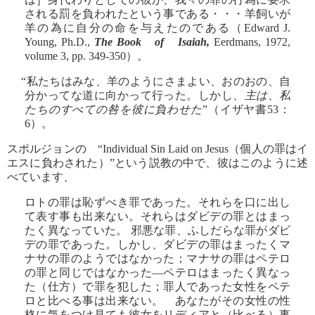
される罰を負われたという事である・・・羊飼いが
羊の為に自分の命を与えたのである（Edward J.
Young, Ph.D.,
The Book of
Isaiah,
Eerdmans, 1972,
volume 3, pp. 349-350）。
“私たちはみな、羊のようにさまよい、おのおの、自
分かってな道に向かって行った。しかし、
主は、私
たちのすべての咎を彼に負わせた
”（イザヤ書53：
6）。
スポルジョンの “Individual Sin Laid on Jesus（個人の罪はイ
エスに負わされた）”という説教の中で、彼はこのように述
べています、
ロトの罪は恥ずべき罪であった。それらを口に出し
て表す事も出来ない。それらはダビデの罪とはまっ
たく異なっていた。 邪悪な罪、ふしだらな罪がダビ
デの罪であった。しかし、ダビデの罪はまったくマ
ナサの罪のようではなかった；マナサの罪はペテロ
の罪と同じではなかった―ペテロはまったく異なっ
た（仕方）で罪を犯した；罪人であった女性をペテ
ロと比べる事は出来ない。 あなたがその女性の性
格に気をつけ見ても彼女をリディアと（比べる）事