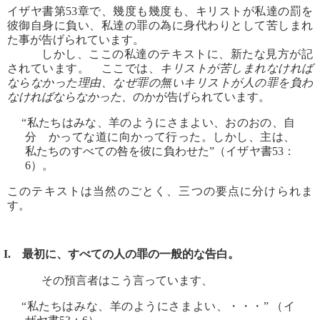
イザヤ書第53章で、幾度も幾度も、キリストが私達の罰を
彼御自身に負い、私達の罪の為に身代わりとして苦しまれ
た事が告げられています。
しかし、ここの私達のテキストに、新たな見方が記
されています。 ここでは、
キリストが苦しまれなければ
ならなかった理由、なぜ罪の無いキリストが人の罪を負わ
なければならなかった、
のかが告げられています。
“私たちはみな、羊のようにさまよい、おのおの、自
分 かってな道に向かって行った。しかし、主は、
私たちのすべての咎を彼に負わせた”（イザヤ書53：
6）。
このテキストは当然のごとく、三つの要点に分けられま
す。
I. 最初に、すべての人の罪の一般的な告白。
その預言者はこう言っています、
“私たちはみな、羊のようにさまよい、・・・” （イ