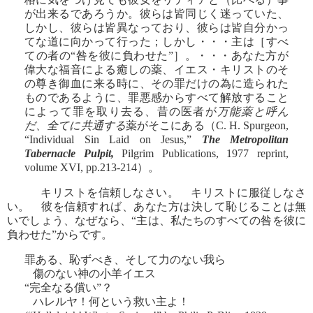
が出来るであろうか。彼らは皆同じく迷っていた、
しかし、彼らは皆異なっており、彼らは皆自分かっ
てな道に向かって行った；しかし・・・主は［すべ
ての者の“咎を彼に負わせた”］。・・・あなた方が
偉大な福音による癒しの薬、イエス・キリストのそ
の尊き御血に来る時に、その罪だけの為に造られた
ものであるように、罪悪感からすべて解放すること
によって罪を取り去る、昔の医者が
万能薬と呼ん
だ、全てに共通する
薬がそこにある（C. H. Spurgeon,
“Individual Sin Laid on Jesus,”
The Metropolitan
Tabernacle Pulpit,
Pilgrim Publications, 1977 reprint,
volume XVI, pp.213-214）。
キリストを信頼しなさい。 キリストに服従しなさ
い。 彼を信頼すれば、あなた方は決して恥じることは無
いでしょう、なぜなら、“主は、私たちのすべての咎を彼に
負わせた”からです。
罪ある、恥ずべき、そして力のない我ら
傷のない神の小羊イエス
“完全なる償い”？
ハレルヤ！何という救い主よ！