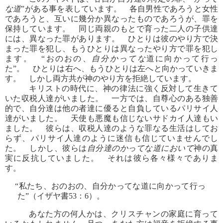
な道
”がある事を表しています。 各自男性であろうと女性
であろうと、互いに幾分か異なったものであろうが、罪を
保持しています。 同じ両親のもとで育った二人の子供達
には、異なった罪があります。 ひとりは彼のやり方で決
まった罪を犯し、もうひとりは異なったやり方で罪を犯し
ます。 “おのおの、
自分かってな
道に向かって行っ
た”。 ひとりは右へ、もうひとりは左へと向かっていきま
す。 しかし両方共が神のやり方を拒絶しています。
キリストの時代に、神の律法に強く反対して生きて
いた収税人達がいました。 一方では、自尊心のある独善
的で、自分達は他の者達に優ると自負しているパリサイ人
達がいました。 天使も悪魔も信じないサドカイ人達もい
ました。 彼らは、収税人達のような罪なる生活はしてお
らず、パリサイ人達のように迷信も信じていませんでし
た。 しかし、彼らは
自分達のかってな道において
神の真
実に反抗していました。 それは彼ら各々様々でありま
す。
“私たち、おのおの、自分かってな道に向かって行っ
た”（イザヤ書53：6）。
あなた方の何人かは、クリスチャンの家庭に育って