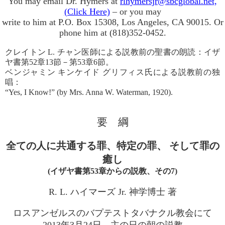
You may email Dr. Hymers at
rlhymersjr@sbcglobal.net,
(Click Here)
– or you may
write to him at P.O. Box 15308, Los Angeles, CA 90015. Or
phone him at (818)352-0452.
クレイトン L. チャン医師による説教前の聖書の朗読：イザ
ヤ書第52章13節－第53章6節。
ベンジャミン キンケイド グリフィス氏による説教前の独
唱：
“Yes, I Know!” (by Mrs. Anna W. Waterman, 1920).
要 綱
全ての人に共通する罪、特定の罪、 そして罪の
癒し
(イザヤ書第53章からの説教、その7)
R. L. ハイマーズ Jr. 神学博士 著
ロスアンゼルスのバプテストタバナクル教会にて