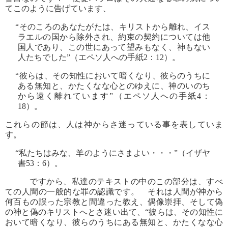
てこのように告げています、
“そのころのあなたがたは、キリストから離れ、イス
ラエルの国から除外され、約束の契約については他
国人であり、この世にあって望みもなく、神もない
人たちでした”（エペソ人への手紙2：12）。
“彼らは、その知性において暗くなり、彼らのうちに
ある無知と、かたくなな心とのゆえに、神のいのち
から遠く離れています”（エペソ人への手紙4：
18）。
これらの節は、人は神からさ迷っている事を表していま
す。
“私たちはみな、羊のようにさまよい・・・”（イザヤ
書53：6）。
ですから、私達のテキストの中のこの部分は、すべ
ての人間の一般的な罪の認識です。 それは人間が神から
何百もの誤った宗教と間違った教え、偶像崇拝、そして偽
の神と偽のキリストへとさ迷い出て、“彼らは、その知性に
おいて暗くなり、彼らのうちにある無知と、かたくなな心