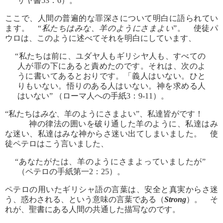
ザヤ書53：6）。
ここで、人間の普遍的な罪深さについて明白に語られてい
ます。 “
私たちはみな、羊のようにさまよい
”。 使徒パ
ウロは、このように述べてそれを明白にしています、
“私たちは前に、ユダヤ人もギリシヤ人も、すべての
人が罪の下にあると責めたのです。それは、次のよ
うに書いてあるとおりです。「義人はいない。ひと
りもいない。悟りのある人はいない。神を求める人
はいない” （ローマ人への手紙3：9-11）。
“私たちは
みな
、羊のようにさまよい”、私達皆がです！
神の律法の囲いを破り通した羊のように、私達はみ
な迷い、私達はみな神からさ迷い出てしまいました。 使
徒ペテロはこう言いました、
“あなたがたは、羊のようにさまよっていましたが”
（ペテロの手紙第一2：25）。
ペテロの用いたギリシャ語の言葉は、安全と真実からさ迷
う、惑わされる、という意味の言葉である（
Strong
）。 そ
れが、聖書にある人間の共通した描写なのです。