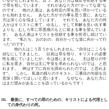
いるかもしれません、且つ、あなた方は福音を拒絶する事
で罪を犯しています。 それがあなた方の“かってな道”な
のです。 他の人達は、ある特定の罪を思い浮かべている
かも知れません。 あなた方がその事を思う度に、あなた
方は深く心を悩ましています。 それでも、あなた方の何
人かはキリストに来て、ゆるし、そして和解を見い出す事
よりも、むしろ常に罪悪感のもとに留まる事を望んでいま
す。 ある人達はキリストを信頼する事を拒否し続けてい
ます。 “私たち、おのおの、自分かってな道に向かって行
った”のです。
他の人はこう言うかもしれません、“自分はこころを
頑なにしてきました。 以前は罪を悟り、キリストの必要
性を感じていましたが、今は感じません。 主は怒りの中
に私を置き、自分は主に平安を求められないのでは、と恐
れます。 神はすでに自分を諦められたのでは、と恐れま
す”。 しかし、私達の残りのテキスト、三番目の句節を注
意深く聞いてほしいと思います。 なぜなら、あなた方に
はまだ望みがあることを語っているからです！
III. 最後に、すべての罪のための、キリストによる代理とし
ての身代わりの死。