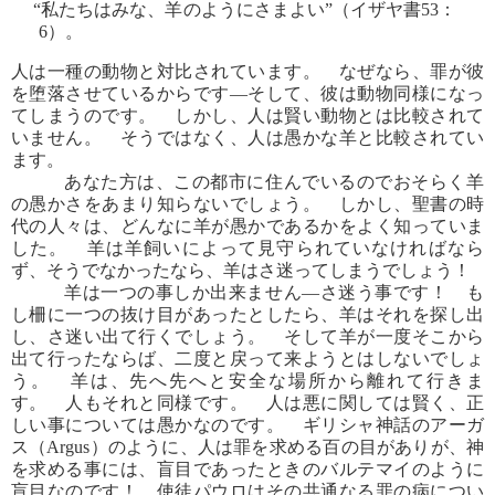
“私たちはみな、羊のようにさまよい”（イザヤ書53：
6）。
人は一種の動物と対比されています。 なぜなら、罪が彼
を堕落させているからです―そして、彼は動物同様になっ
てしまうのです。 しかし、人は賢い動物とは比較されて
いません。 そうではなく、人は愚かな羊と比較されてい
ます。
あなた方は、この都市に住んでいるのでおそらく羊
の愚かさをあまり知らないでしょう。 しかし、聖書の時
代の人々は、どんなに羊が愚かであるかをよく知っていま
した。 羊は羊飼いによって見守られていなければなら
ず、そうでなかったなら、羊はさ迷ってしまうでしょう！
羊は一つの事しか出来ません―さ迷う事です！ も
し柵に一つの抜け目があったとしたら、羊はそれを探し出
し、さ迷い出て行くでしょう。 そして羊が一度そこから
出て行ったならば、二度と戻って来ようとはしないでしょ
う。 羊は、先へ先へと安全な場所から離れて行きま
す。 人もそれと同様です。 人は悪に関しては賢く、正
しい事については愚かなのです。 ギリシャ神話のアーガ
ス（Argus）のように、人は罪を求める百の目がありが、神
を求める事には、盲目であったときのバルテマイのように
盲目なのです！ 使徒パウロはその共通なる罪の病につい