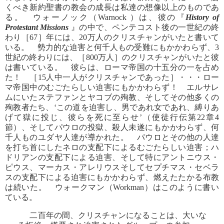
くべき新約聖書の教会の成長は私達の想像以上のものであ
る。 ウォーノック（Warnock ）は、彼の『
History of
Protestant Missions
』の中で、ペンテコスト後の一世紀の終
わり［67］年には、20万人のクリスチャンがいたと書いて
いる。 勢力的な迫害と何千人もの受難にもかかわらず、3
世紀の終わりには、［800万人］のクリスチャンがいたと彼
は書いている。 彼らは、ローマ帝国の十五分の一を占め
た！ ［15人中一人がクリスチャンであった］・・・ロー
マ帝国中のむごたらしい迫害にもかかわらず！ エルサレ
ムにいたステファンとヤコブの殉教、そしてその他多くの
殉教者たち、‘この道を迫害し、男であれ女であれ、縛りあ
げて獄に投じ、彼らを死に至らせ’（使徒行伝第22章4
節）、そしてパウロの投獄、殺人未遂にもかかわらず、何
千人ものユダヤ人達が導かれた。 パウロとその他の人達
を打ち首にしたネロの支配下によるむごたらしい迫害；ハ
ドリアンの支配下による迫害、そして特にアントニウス・
ピウス、マーカス・アレリウスそしてセプチマス・セベラ
スの支配下による迫害にもかかわらず、燃えたたかる布教
は続いた。 ウォークマン（Workman）はこのように書い
ている。
二百年の間、クリスチャンになることは、大いな