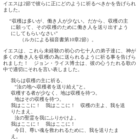
イエスは2節で彼らに正にどのように祈るべきかを告げられ
ました。
“収穫は多いが、働き人が少ない。だから、収穫の主
に願って、その収穫のために働き人を送り出すよう
にしてもらいなさい”
（ルカによる福音書第10章2節）。
イエスは、これら未経験の初心の七十人の弟子達に、神が
多くの働き人を収穫の為に送られるように祈る事を告げら
れました！ ジョン・ライス博士は、彼の心うたれる歌の
中で適切にそれを言い表しました。
我らは収穫の主に祈る、
“汝の地へ収穫者を送り給え”と。
収穫する者が少なく、地は収穫を待つ。
地はその収穫を待つ。
我はここに！ 我はここに！ 収穫の主よ、我を送
りたまえ、
汝の聖霊を我にふりかけよ。
我はここに！ 我はここに！
今日、尊い魂を救われるために、我を送りたま
え。