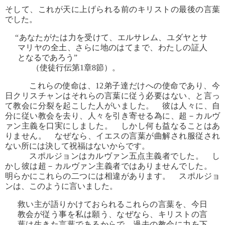
そして、これが天に上げられる前のキリストの最後の言葉
でした。
“あなたがたは力を受けて、エルサレム、ユダヤとサ
マリヤの全土、さらに地のはてまで、わたしの証人
となるであろう”
（使徒行伝第1章8節）。
これらの使命は、12弟子達だけへの使命であり、今
日クリスチャンはそれらの言葉に従う必要はない、と言っ
て教会に分裂を起こした人がいました。 彼は人々に、自
分に従い教会を去り、人々を引き寄せる為に、超－カルヴ
ァン主義を口実にしました。 しかし何も益なることはあ
りません。 なぜなら、イエスの言葉が曲解され服従され
ない所には決して祝福はないからです。
スポルジョンはカルヴァン五点主義者でした。 し
かし彼は超－カルヴァン主義者ではありませんでした。
明らかにこれらの二つには相違があります。 スポルジョ
ンは、このように言いました。
救い主が語りかけておられるこれらの言葉を、今日
教会が従う事を私は願う、なぜなら、キリストの言
葉は生きた言葉であるからで、過去の教会に力を下