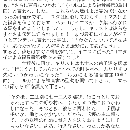
も、“さらに宣教につかわし”（マルコによる福音書第3章14
節）と言われました。 これらの人達はまだ霊的ではなか
ったのは確かです。 ユダは回心しておらず、トマスはま
だ福音を信じておらず、ペテロはイエスが十字架へ行かれ
る事を止めようとしました。 しかし、キリストは彼らを
すぐさま
伝道に送られました！ まづ
最初に
イエスがペテ
ロとアンデレに言われた事は、“「
わたしについてきなさ
い。あなたがたを、人間をとる漁師にしてあげよう
」。
すると、彼らはすぐに網を捨てて、イエスに従った”（マタ
イによる福音書第4章19-20節）でした。
一年程後に再び、キリストは七十人の弟子達を選ば
れ、“行こうとしておられたすべての町や村へ、ふたりずつ
先におつかわしになった”（ルカによる福音書第10章1
節）。 ルカによる福音書の聖句を開いて下さい。 立っ
て1節から3節を読んで下さい。
“その後、主は別に七十二人を選び、行こうとしてお
られたすべての町や村へ、ふたりずつ先におつかわ
しになった。そのとき、彼らに言われた、「収穫は
多いが、働き人が少ない。だから、収穫の主に願っ
て、その収穫のために働き人を送り出すようにして
もらいなさい。さあ、行きなさい。わたしがあなた