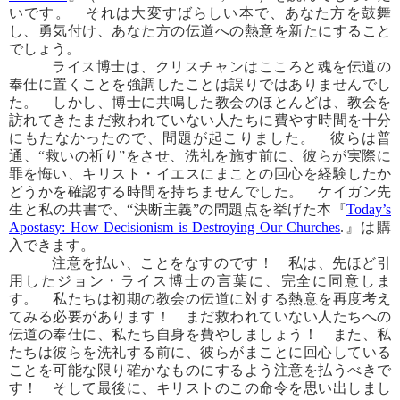
いです。 それは大変すばらしい本で、あなた方を鼓舞
し、勇気付け、あなた方の伝道への熱意を新たにすること
でしょう。
ライス博士は、クリスチャンはこころと魂を伝道の
奉仕に置くことを強調したことは誤りではありませんでし
た。 しかし、博士に共鳴した教会のほとんどは、教会を
訪れてきたまだ救われていない人たちに費やす時間を十分
にもたなかったので、問題が起こりました。 彼らは普
通、“救いの祈り”をさせ、洗礼を施す前に、彼らが実際に
罪を悔い、キリスト・イエスにまことの回心を経験したか
どうかを確認する時間を持ちませんでした。 ケイガン先
生と私の共書で、“決断主義”の問題点を挙げた本『
Today’s
Apostasy: How Decisionism is Destroying Our Churches
.』は購
入できます。
注意を払い、ことをなすのです！ 私は、先ほど引
用したジョン・ライス博士の言葉に、完全に同意しま
す。 私たちは初期の教会の伝道に対する熱意を再度考え
てみる必要があります！ まだ救われていない人たちへの
伝道の奉仕に、私たち自身を費やしましょう！ また、私
たちは彼らを洗礼する前に、彼らがまことに回心している
ことを可能な限り確かなものにするよう注意を払うべきで
す！ そして最後に、キリストのこの命令を思い出しまし