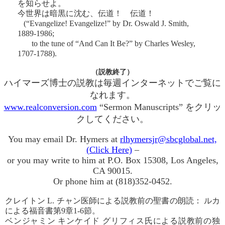
を知らせよ。
今世界は暗黒に沈む、伝道！ 伝道！
(“Evangelize! Evangelize!” by Dr. Oswald J. Smith,
1889-1986;
to the tune of “And Can It Be?” by Charles Wesley,
1707-1788).
（説教終了）
ハイマーズ博士の説教は毎週インターネットでご覧に
なれます。
www.realconversion.com
“Sermon Manuscripts” をクリッ
クしてください。
You may email Dr. Hymers at
rlhymersjr@sbcglobal.net,
(Click Here)
–
or you may write to him at P.O. Box 15308, Los Angeles,
CA 90015.
Or phone him at (818)352-0452.
クレイトン L. チャン医師による説教前の聖書の朗読： ルカ
による福音書第9章1-6節。
ベンジャミン キンケイド グリフィス氏による説教前の独