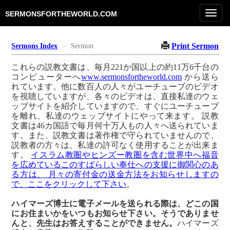
Toggl
SERMONSFORTHEWORLD.COM
navig
Print Sermon
Sermons Index
Sermon
これらの説教文書は、毎月221か国以上の約11万6千台の
コンピューターへ
www.sermonsfortheworld.com
から送ら
れています。他に数百人の人々がユーチューブのビデオ
を視聴していますが、各々のビデオは、直接私達のウェ
ッブサイトを紹介していますので、すぐにユーチューブ
を離れ、私達のウェッブサイトにやって来ます。 説教
文書は46カ国語で毎月何十万人もの人々へ送られていま
す。また、説教文書は著作権で守られていませんので、
説教者の方々は、私達の許可なく使用することが出来ま
す。
イスラム教圏やヒンズー教圏を含む世界中へ福音
を広めているこのすばらしい奉仕への支援に御関心のあ
る方は、 月々の寄付金の送金方法をお知らせしますの
で、ここをクリックして下さい
。
ハイマーズ博士に電子メールを送られる際は、どこの国
にお住まいかをいつもお知らせ下さい。そうでありませ
んと、先生はお答えすることができません。
ハイマーズ