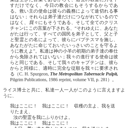
すだけでなく、今日の教会にもそうするからであ
る。救い主の使命は彼らの義務によって途切れる事
はない；それらは弟子達だけにつながれているので
はなく、
我々
にもそうである、そして全てのクリス
チャンにこの言葉が下される、“それゆえに、あなた
がたは行って、すべての国民を弟子として、父と子
と聖霊との名によって、彼らにバプテスマを施し、
あなたがたに命じておいたいっさいのことを守るよ
うに教えよ”。私達は神の小羊の初期の弟子達の奉仕
から免除されてはいない；我々の進行する使命は彼
らと同じである、そして我々のキャプテンは、彼ら
からと同様に、適時に完全な従順を我々に要求され
る（C. H. Spurgeon,
The Metropolitan Tabernacle Pulpit,
Pilgrim Publications, 1986 reprint, volume VII, p. 281）。
ライス博士と共に、私達一人一人がこのように言えますよ
うに、
我はここに！ 我はここに！ 収穫の主よ、我を送
りたまえ、
汝の聖霊を我にふりかけよ。
我はここに！ 我はここに！