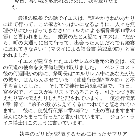
今日、尊い魂を救われるために、我を送りたま
え。
最後の晩餐での話でイエスは、“道やかきねのあたり
に出て行って、この家がいっぱいになるように、人々を無
理やりにひっぱってきなさい”（ルカによる福音書第14章23
節）と言われました。 婚宴のたとえ話でイエスは、“だか
ら、町の大通りに出て行って、出会った人はだれでも婚宴
に連れてきなさい”（マタイによる福音書 第22章9節）と言
われました。
イエスが建立されたエルサレムの地元の教会は、彼
の伝道の使命を文字道理受け取りました。 ペンテコスト
後の何週間かの内に、祭司長は“エルサレム中にあなたがた
の教を、はんらんさせている”（使徒行伝第5章28節）と不
平を言いました。 そして使徒行伝第5章42節で、“毎日、
宮や家で、イエスがキリストであることを、引きつづき教
えたり宣べ伝えたりした”と記されています。 使徒行伝第
6章1節で、“弟子の数がふえてくるにつれて”と記されてい
ます。 後に、使徒行伝第12章24節で、“主の言はますます
盛んにひろまって行った”と書かれています。 ジョン・ラ
イス博士はこのように書いています、
執事のピリピが説教するために行ったサマリア