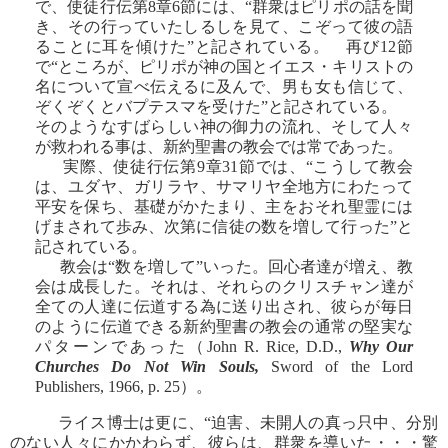
で、使徒行伝第8章6節には、“群衆はピリポの話を聞
き、その行っていたしるしを見て、こぞって彼の語
ることに耳を傾けた”と記されている。 再び12節
で“ところが、ピリポが神の国とイエス・キリストの
名について宣べ伝えるに及んで、男も女も信じて、
ぞくぞくとバプテスマを受けた”と記されている。
そのようなすばらしい神の御力の流れ、そして人々
が救われる事は、新約聖書の教会では常であった。
実際、使徒行伝第9章31節では、“こうして教会
は、ユダヤ、ガリラヤ、サマリヤ全地方にわたって
平安を保ち、基礎がかたまり、主をおそれ聖霊には
げまされて歩み、次第に信徒の数を増して行った”と
記されている。
教会は“数を増して”いった。回心者達が増え、教
会は成長した。それは、それらのクリスチャン達が
全ての人達に伝道する為に送り出され、彼らが毎日
のように伝道できる新約聖書の教会の通常の堅実な
パターンであった（John R. Rice, D.D.,
Why Our
Churches Do Not Win Souls,
Sword of the Lord
Publishers, 1966, p. 25）。
ライス博士は更に、“迫害、未開人の真っ只中、分別
のない人々にかかわらず、彼らは、群衆を導いた・・・驚