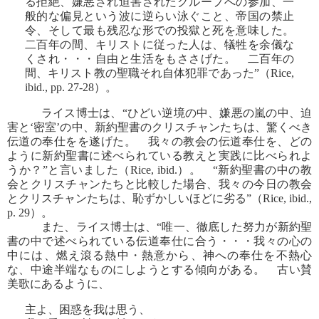
る拒絶、嫌悪され迫害されたグループへの参加、一
般的な偏見という波に逆らい泳ぐこと、帝国の禁止
令、そして最も残忍な形での投獄と死を意味した。
二百年の間、キリストに従った人は、犠牲を余儀な
くされ・・・自由と生活をもささげた。 二百年の
間、キリスト教の聖職それ自体犯罪であった”（Rice,
ibid., pp. 27-28）。
ライス博士は、“ひどい逆境の中、嫌悪の嵐の中、迫
害と‘密室’の中、新約聖書のクリスチャンたちは、驚くべき
伝道の奉仕をを遂げた。 我々の教会の伝道奉仕を、どの
ように新約聖書に述べられている教えと実践に比べられよ
うか？”と言いました（Rice, ibid.）。 “新約聖書の中の教
会とクリスチャンたちと比較した場合、我々の今日の教会
とクリスチャンたちは、恥ずかしいほどに劣る”（Rice, ibid.,
p. 29）。
また、ライス博士は、“唯一、徹底した努力が新約聖
書の中で述べられている伝道奉仕に合う・・・我々の心の
中には、燃え滾る熱中・熱意から、神への奉仕を不熱心
な、中途半端なものにしようとする傾向がある。 古い賛
美歌にあるように、
主よ、困惑を我は思う、