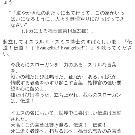
ょう
“『道やかきねのあたりに出て行って、この家がいっ
ぱいになるように、人々を無理やりにひっぱってき
なさい”
（ルカによる福音書第14章23節）。
起立してオスワルド・スミス博士のすばらしい歌、『伝
道！伝道！（“Evangelize! Evangelize!”）』を歌ってくださ
い。
今我らにスローガンを、力のある、スリルな言葉
を、
戦いの雄たけびは鳴った、征服か、あるいは死か。
惰眠する教会をゆすり起こす言葉、指揮官の強い要
望を心に留めよ。
雄たけびは鳴った、立ち上がれ、我らのスローガン
は、伝道！
イエスの名において、世界中に喜ばしい伝道は宣誓
された。
天高くこの言葉は響き渡る、伝道！ 伝道！
死に逝く者達へ、朽ちる民へ、福音の恵みのみ言葉