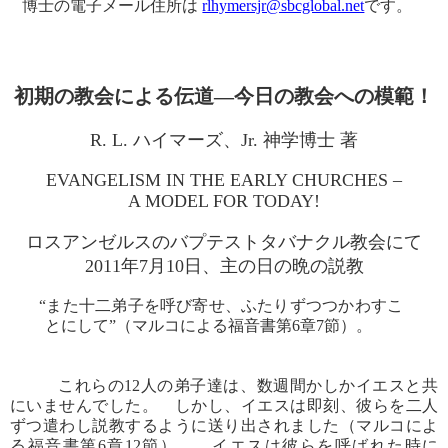
博士の電子メール住所は
rlhymersjr@sbcglobal.net
です。
初期の教会による伝道―今日の教会への模範！
R. L. ハイマーズ、Jr. 神学博士 著
EVANGELISM IN THE EARLY CHURCHES –
A MODEL FOR TODAY!
ロスアンゼルスのバプテストタバナクル教会にて
2011年7月10日、主の日の晩の説教
“また十二弟子を呼び寄せ、ふたりずつつかわすこ
とにして”（マルコによる福音書第6章7節）。
これらの12人の弟子達は、数週間かしかイエスと共
にいませんでした。 しかし、イエスは即刻、彼らを二人
ずつ遣わし説教するように送り出されました（マルコによ
る福音書第6章12節）。 イエスは彼らを呼ばれた時に