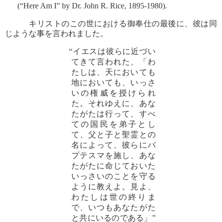
(“Here Am I” by Dr. John R. Rice, 1895-1980).
キリストのこの世における御奉仕の最後に、彼は同
じような事を言われました。
“イエスは彼らに近づい
てきて言われた、「わ
たしは、天においても
地においても、いっさ
いの権威を授けられ
た。それゆえに、あな
たがたは行って、すべ
ての国民を弟子とし
て、父と子と聖霊との
名によって、彼らにバ
プテスマを施し、あな
たがたに命じておいた
いっさいのことを守る
ように教えよ。見よ、
わたしは世の終りま
で、いつもあなたがた
と共にいるのである」”