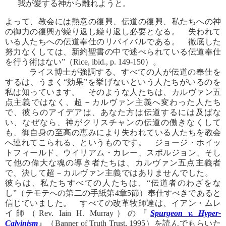
我が愛する神から離れようと。
よって、教会には熱意の復興、伝道の復興、私たちへの神
の御力の復興が繰り返し繰り返し必要となる。 失われて
いる人たちへの伝道奉仕のリバイバルである。 徹底した
努力なくしては、新約聖書の中で述べられている伝道奉仕
を行う術はない”（Rice, ibid., p. 149-150）。
ライス博士が強調する、すべての人が伝道の奉仕を
するは、うまく“効果”を挙げないという人たちがいるのを
私は知っています。 そのような人たちは、カルヴァン五
点主義ではなく、超－カルヴァン主義へ変わった人たち
で、彼らのアイデアは、あなた方は伝道するには及ばな
い、なぜなら、神がクリスチャンの伝道の働きなくして
も、御自身の至高の恵みにより失われている人たちを教会
へ連れてこられる、というものです。 ジョージ・ホイッ
トフィールド、ウイリアム・カレー、スポルジョン、そし
て他の偉大な魂の導き者たちは、カルヴァン五点主義者
で、決して超－カルヴァン主義ではありませんでした。
彼らは、私たちすべての人たちは、“伝道者のわざをな
し”（テモテへの第二の手紙第4章5節）奉仕すべきであると
信じていました。 すべての改革牧師達は、イアン・ムレ
イ師（Rev. Iain H. Murray）の『
Spurgeon v. Hyper-
Calvinism
』（Banner of Truth Trust, 1995）を読んでもらいた