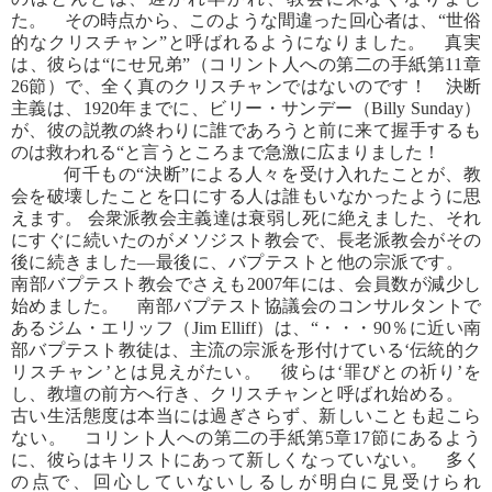
た。 その時点から、このような間違った回心者は、“世俗
的なクリスチャン”と呼ばれるようになりました。 真実
は、彼らは“にせ兄弟”（コリント人への第二の手紙第11章
26節）で、全く真のクリスチャンではないのです！ 決断
主義は、1920年までに、ビリー・サンデー（Billy Sunday）
が、彼の説教の終わりに誰であろうと前に来て握手するも
のは救われる“と言うところまで急激に広まりました！
何千もの“決断”による人々を受け入れたことが、教
会を破壊したことを口にする人は誰もいなかったように思
えます。 会衆派教会主義達は衰弱し死に絶えました、それ
にすぐに続いたのがメソジスト教会で、長老派教会がその
後に続きました―最後に、バプテストと他の宗派です。
南部バプテスト教会でさえも2007年には、会員数が減少し
始めました。 南部バプテスト協議会のコンサルタントで
あるジム・エリッフ（Jim Elliff）は、“・・・90％に近い南
部バプテスト教徒は、主流の宗派を形付けている‘伝統的ク
リスチャン’とは見えがたい。 彼らは‘罪びとの祈り’を
し、教壇の前方へ行き、クリスチャンと呼ばれ始める。
古い生活態度は本当には過ぎさらず、新しいことも起こら
ない。 コリント人への第二の手紙第5章17節にあるよう
に、彼らはキリストにあって新しくなっていない。 多く
の点で、回心していないしるしが明白に見受けられ