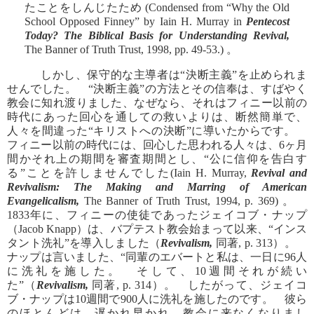
たことをしんじたため (Condensed from “Why the Old
School Opposed Finney” by Iain H. Murray in
Pentecost
Today? The Biblical Basis for Understanding Revival,
The Banner of Truth Trust, 1998, pp. 49-53.) 。
しかし、保守的な主導者は“決断主義”を止められま
せんでした。 “決断主義”の方法とその信奉は、すばやく
教会に知れ渡りました、なぜなら、それはフィニー以前の
時代にあった回心を通しての救いよりは、断然簡単で、
人々を間違った“キリストへの決断”に導いたからです。
フィニー以前の時代には、回心した思われる人々は、6ヶ月
間かそれ上の期間を審査期間とし、“公に信仰を告白す
る”ことを許しませんでした(Iain H. Murray,
Revival and
Revivalism: The Making and Marring of American
Evangelicalism,
The Banner of Truth Trust, 1994, p. 369) 。
1833年に、フィニーの使徒であったジェイコブ・ナップ
（Jacob Knapp）は、バプテスト教会始まって以来、“インス
タント洗礼”を導入しました（
Revivalism,
同著, p. 313）。
ナップは言いました、“同輩のエバートと私は、一日に96人
に洗礼を施した。 そして、10週間それが続い
た”（
Revivalism,
同著, p. 314）。 したがって、ジェイコ
ブ・ナップは10週間で900人に洗礼を施したのです。 彼ら
のほとんどは、遅かれ早かれ、教会に来なくなりまし