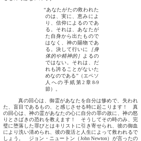
“あなたがたの救われた
のは、実に、恵みによ
り、信仰によるのであ
る。それは、あなたが
た自身から出たもので
はなく、神の賜物であ
る。決して行いに
［身
体的や精神的］
よるの
ではない。それは、だ
れも誇ることがないた
めなのである”（エペソ
人への手紙第2章8-9
節）。
真の回心は、御霊があなたを自分は惨めで、失われ
た、盲目であるもの、と感じさせる時に起こります！ 真
の回心は、神の霊があなたの心に自分の罪の故に、神の怒
りとさばきの恐れを教えます！ そうしてその時のみ、完
璧に堕落した罪びとはキリストに引き寄せられ、彼の御血
により洗い清められ、彼の復活と人生によって救われるで
しょう。 ジョン・ニュートン（John Newton）が言ったの