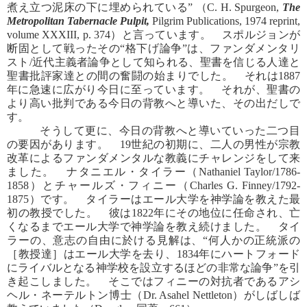
煮え立つ泥床の下に埋められている” （C. H. Spurgeon,
The
Metropolitan Tabernacle Pulpit,
Pilgrim Publications, 1974 reprint,
volume XXXIII, p. 374）と言っています。 スポルジョンが
断固として戦ったその“格下げ論争”は、ファンダメンタリ
スト/近代主義者論争として知られる、聖書を信じる人達と
聖書批評家達との間の奮闘の始まりでした。 それは1887
年に急速に広がり今日に至っています。 それが、聖書の
より高い批判である今日の背教へと導いた、その出だしで
す。
そうして更に、今日の背教へと導いていった二つ目
の要因があります。 19世紀の初期に、二人の男性が宗教
改革によるファンダメンタルな教義にチャレンジをして来
ました。 ナタニエル・タイラー（Nathaniel Taylor/1786-
1858）とチャールズ・フィニー（Charles G. Finney/1792-
1875）です。 タイラーはエール大学を神学論を教えた最
初の教授でした。 彼は1822年にその地位に任命され、亡
くなるまでエール大学で神学論を教え続けました。 タイ
ラーの、意志の自由に於ける見解は、“何人かの正統派の
［教授達］はエール大学を去り、1834年にハートフォード
にライバルとなる神学校を設立するほどの非常な論争”を引
き起こしました。 そこではフィニーの対抗者であるアシ
ヘル・ネーテルトン博士（Dr. Asahel Nettleton）がしばしば