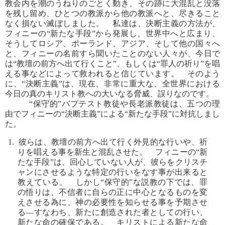
教会内を潮のうねりのごとく動き、その跡に大混乱と没落
を残し留め、ひとつの教派から他の教派へと、尽きること
なく損ない滅ぼしました。 私達は、決断主義の方法が、
フィニーの“新たな手段”から発展し、世界中へと広まり、
そうしてロシア、ポーランド、アジア、そして他の国々へ
と、フィニーの名前すら聞いたことのない人々が、今日で
は“教壇の前方へ出て行くこと”、もしくは“罪人の祈り”を唱
える事などによって救われると信じています。 そのよう
に、“決断主義”は、現在、非常に重大な、全世界における
今日の真のキリスト教への大いなる脅威、誤りなのです。
“保守的”バプテスト教徒や長老派教徒は、五つの理
由でフィニーの“決断主義”による“新たな手段”に対抗しまし
た。
1. 彼らは、教壇の前方へ出て行く外見的な行いや、祈
りを唱える事を新生と混乱させた。 フィニーの“新
たな手段”は、回心していない人が、彼らをクリスチ
ャンにさせるような特定の行いをなす事が出来ると
教えている。 しかし“保守的”な説教の下では、罪
の悟りは、不信者に自らの正に中心となるものを変
えさせる為に、神の必要性を知らせる事を予期させ
る―すなわち、新たに創造された者としての行い、
新たな命の確保である。 キリストによる新たな命