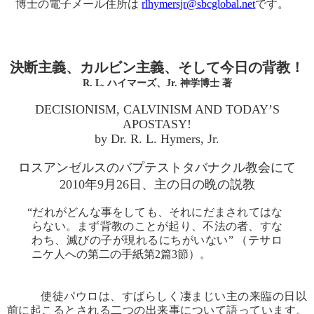
博士の電子メール住所は
rlhymersjr@sbcglobal.net
です。
決断主義、カルビン主義、そして今日の背教！
R. L. ハイマーズ、Jr. 神学博士 著
DECISIONISM, CALVINISM AND TODAY’S
APOSTASY!
by Dr. R. L. Hymers, Jr.
ロスアンゼルスのバプテストタバナクル教会にて
2010年9月26日、主の日の晩の説教
“だれがどんな事をしても、それにだまされてはな
らない。まず背教のことが起り、不法の者、すな
わち、滅びの子が現れるにちがいない” （テサロ
ニケ人への第二の手紙第2篇3節）。
使徒パウロは、すばらしく凄まじい主の来臨の日以
前に起こるとされる二つの出来事について語っています。