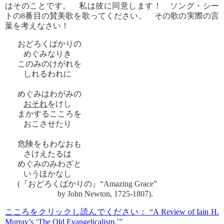
はそのことです。 私は彼に同意します！ ソング・シー
トの8番目の賛美歌を歌ってください。 その歌の実際の言
葉を考えなさい！
おどろくばかりの
めぐみなりき
このみのけがれを
しれるわれに
めぐみはわがみの
おそれ
をけし
まかするこころを
おこさせたり
危険をもわなおも
さけえたるは
めぐみのみわざと
いうほかなし
(『おどろくばかりの』“Amazing Grace”
by John Newton, 1725-1807).
こころをクリックし読んでください： “A Review of Iain H.
Murray’s ‘The Old Evangelicalism.’”