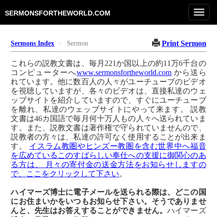
Toggl
SERMONSFORTHEWORLD.COM
navig
Print Sermon
Sermons Index
Sermon
これらの説教文書は、毎月221か国以上の約11万6千台の
コンピューターへ
www.sermonsfortheworld.com
から送ら
れています。他に数百人の人々がユーチューブのビデオ
を視聴していますが、各々のビデオは、直接私達のウェ
ッブサイトを紹介していますので、すぐにユーチューブ
を離れ、私達のウェッブサイトにやって来ます。 説教
文書は46カ国語で毎月何十万人もの人々へ送られていま
す。また、説教文書は著作権で守られていませんので、
説教者の方々は、私達の許可なく使用することが出来ま
す。
イスラム教圏やヒンズー教圏を含む世界中へ福音
を広めているこのすばらしい奉仕への支援に御関心のあ
る方は、 月々の寄付金の送金方法をお知らせしますの
で、ここをクリックして下さい
。
ハイマーズ博士に電子メールを送られる際は、どこの国
にお住まいかをいつもお知らせ下さい。そうでありませ
んと、先生はお答えすることができません。
ハイマーズ