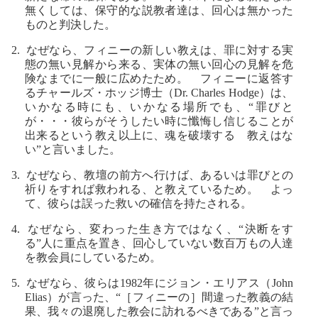
無くしては、保守的な説教者達は、回心は無かった
ものと判決した。
2. なぜなら、フィニーの新しい教えは、罪に対する実
態の無い見解から来る、実体の無い回心の見解を危
険なまでに一般に広めたため。 フィニーに返答す
るチャールズ・ホッジ博士（Dr. Charles Hodge）は、
いかなる時にも、いかなる場所でも、“罪びと
が・・・彼らがそうしたい時に懺悔し信じることが
出来るという教え以上に、魂を破壊する 教えはな
い”と言いました。
3. なぜなら、教壇の前方へ行けば、あるいは罪びとの
祈りをすれば救われる、と教えているため。 よっ
て、彼らは誤った救いの確信を持たされる。
4. なぜなら、変わった生き方ではなく、“決断をす
る”人に重点を置き、回心していない数百万もの人達
を教会員にしているため。
5. なぜなら、彼らは1982年にジョン・エリアス（John
Elias）が言った、“［フィニーの］間違った教義の結
果、我々の退廃した教会に訪れるべきである”と言っ