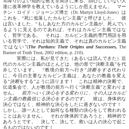
耳障りのよい知的な教えを聞きに来る、回心していない人
達に改革神学を教えているようにしか思えません。 マー
チン・ロイド・ジョーンズ博士（Dr. Martyn Lloyd-Jones）は
これを、“死に低落したカルビン主義”と呼びました。 彼
は言いました、“もしあなた方のカルビン主義が、死んでい
るように見えるのであれば、それはカルビン主義ではな
く、哲学である。 それは、カルビン主義的専門用語を用
いる哲学で、それは知的主義で、それは真のカルビン主義
ではない”(
The Puritans: Their Origins and Successors,
The
Banner of Truth Trust, 2002 edition, p. 210).
実際には、私が見てきた（あるいは読んできた）近
代のカルビン主義のほとんどは、他の形で“決断主義”を代
弁しています。 “教壇の前方へ行き”
決断をする
代わり
に、今日の主要なカルビン主義は、あなたの教義を変え
る“
決断
をする”ように語ります！ これは精神の決断で、
伝道集会で、人が教壇の前方へ行く“決断主義”と変わりま
せん。
前方へいく決心をする変わりに、その人はカルビ
ン主義の教義信じる決心をするのです。
彼は、身体的な
決心ではなく、精神的な決心をしたに過ぎないのです！
しかし、誰一人として如何なる種類の決心をして救われる
ことはありません。 それが身体的であろうと、精神的で
あろうとです。 決して、決して、救いは人の決心で起こ
るものではないのです！