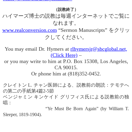
（説教終了）
ハイマーズ博士の説教は毎週インターネットでご覧に
なれます。
www.realconversion.com
“Sermon Manuscripts” をクリッ
クしてください。
You may email Dr. Hymers at
rlhymersjr@sbcglobal.net,
(Click Here)
–
or you may write to him at P.O. Box 15308, Los Angeles,
CA 90015.
Or phone him at (818)352-0452.
クレイトン L. チャン医師による、説教前の朗読：テモテへ
の第二の手紙第4篇2-5節
ベンジャミン キンケイド グリフィス氏による説教前の独
唱：
“Ye Must Be Born Again” (by William T.
Sleeper, 1819-1904).