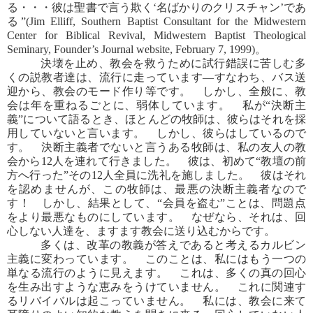
る・・・彼は聖書で言う欺く‘名ばかりのクリスチャン’であ
る”(Jim Elliff, Southern Baptist Consultant for the Midwestern
Center for Biblical Revival, Midwestern Baptist Theological
Seminary, Founder’s Journal website, February 7, 1999)。
決壊を止め、教会を救うために試行錯誤に苦しむ多
くの説教者達は、流行に走っています―すなわち、バス送
迎から、教会のモード作り等です。 しかし、全般に、教
会は年を重ねるごとに、弱体しています。 私が“決断主
義”について語るとき、ほとんどの牧師は、彼らはそれを採
用していないと言います。 しかし、彼らはしているので
す。 決断主義者でないと言うある牧師は、私の友人の教
会から12人を連れて行きました。 彼は、初めて“教壇の前
方へ行った”その12人全員に洗礼を施しました。 彼はそれ
を認めませんが、この牧師は、最悪の決断主義者なので
す！ しかし、結果として、“会員を盗む”ことは、問題点
をより最悪なものにしています。 なぜなら、それは、回
心しない人達を、ますます教会に送り込むからです。
多くは、改革の教義が答えであると考えるカルビン
主義に変わっています。 このことは、私にはもう一つの
単なる流行のように見えます。 これは、多くの真の回心
を生み出すような恵みをうけていません。 これに関連す
るリバイバルは起こっていません。 私には、教会に来て