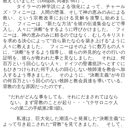
教えていました（Douglas, 同著p. 661）。
タイラーの神学説による強化によって、チャール
ズ・フィニーは、人間の堕落、そして神の恵みのみによる
救い、という宗教改革における見解を攻撃し始めまし
た。 フィニーは、“新たな方法”を彼の伝道集会などで導
入し、人々に“決断”をするように呼びかけました。 フィ
ニーは、神の恵みのみに頼るのではなく、むしろキリスト
を求める決心によって“自ら新たな心を築き上げる”ように
人々に教えました。 フィニーはそのように数万もの人々
に、“決断”をするよう指導し、彼らの外見的なその行いの
証明を、彼らが救われた事と見なしました。 それは、何
百万という回心しない人々、ドイツの聖書批評へとすぐに
もひきつけられた何千人もの回心しない牧師達を教会へ加
入するよう導きました。 そのように、“決断主義”が今日
の何百万という回心のない牧師と教会員達を導いている、
背教の主な原因だったのです。
“だれがどんな事をしても、それにだまされてはなら
ない。まず背教のことが起り・・・”(テサロニケ人
への第二の手紙第2章3節)。
私達は、巨大化した潮流へと発展した“決断主義”に
よって引き起こされた“背教”を見てきました。 そして、