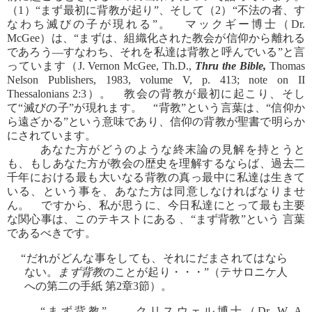
（1）“まず最初に背教が起り”、そして（2）“不法の者、す
なわち滅びの子が現れる”。 マックギー博士（Dr.
McGee）は、“まずは、組織化された教会が信仰から離れる
であろう―すなわち、それを私達は背教と呼んでいる”と言
っています（J. Vernon McGee, Th.D.,
Thru the Bible,
Thomas
Nelson Publishers, 1983, volume V, p. 413; note on II
Thessalonians 2:3）。 教会の背教が最初に起こり、そし
て“滅びの子”が現れます。 “背教”という言葉は、“信仰か
ら遠ざかる”という意味であり、信仰の背教が聖書で明らか
にされています。
あなた方がどうのような終末論の見解を持とうと
も、もしあなた方が教会の歴史を理解するならば、過去二
千年における最も大いなる背教の真っ最中に私達は生きて
いる、という事を、あなた方は同意しなければなりませ
ん。 ですから、私が思うに、今日私達にとって最も主要
な関心事は、このテキストにある 、“まず背教”という 言葉
であるべきです。
“だれがどんな事をしても、それにだまされてはなら
ない。
まず背教
のことが起り・・・”（テサロニケ人
への第二の手紙 第2章3節）。
“まず背教”。 クリスウェル博士（Dr. W. A.