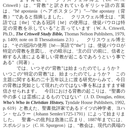
Criswell）は、“背教”と訳されているギリシャ語の言葉
は、“hē apostasia（ヘアポスタシア）”―“the apostasy（背
教）”であると指摘しました。 クリスウェル博士は、“英
語では［the］である冠詞［hē］の使用は、使徒パウロは特
定の背教を示している”と言っています（W. A. Criswell,
Ph.D.,
The Criswell Study Bible,
Thomas Nelson Publishers, 1979,
p. 1409; note on II Thessalonians 2:3）。 クリスウェル博士
は、“その冠詞の使用［hē―英語で“the”］は、使徒パウロが
特定の背教を意図し、その暗示は、‘主の日’の前に、信者と
称する人達による著しい背教が起こるであろうという事で
ある”（同著）。
では、いつその“背教”は始まったのでしょうか？
いつこの“特定の背教”は、始まったのでしょうか？ この
主題に関する私の二十五年以上に渡る研究からみて、今日
の背教は突如として現れたのではない事を私はますます確
信させられます。 今日における背教の起こりは、“聖書の
中の多くは霊感によるものではない”（J. D. Douglas, editor,
Who’s Who in Christian History,
Tyndale House Publishers, 1992,
p. 619）と教えた、聖書批評家であるドイツの神学者、ヨハ
ン・セムラー（Johann Semler/1725-1791）によって始まりま
した。 聖書への批判は急激に広まり、1887年までには、
スポルジョン（C. H. Spurgeon）は、“教会は、現代の異端の