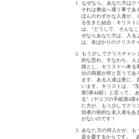
1. なぜなら、あなた方は
それは教会へ通う事であ
ほんのわずかな人達が、
る生きた結合：キリスト
は、“どうして、そんな
ぜならあなた方は、入る
は、名ばかりのクリスチ
2. もう少しでクリスチャ
的な恐れ、すなわち、人
隷とし、キリストへ来る
分の両親が何と言うであ
ます。ある人達は更に、
います。キリストは、 
第5章44節）と言って、
る”（ヤコブの手紙第4章
た方が、もう少しでクリ
信者の俗的な友人達をあ
がないのです！
3. あなた方の何人かが、
楽を愛するからです。 あ