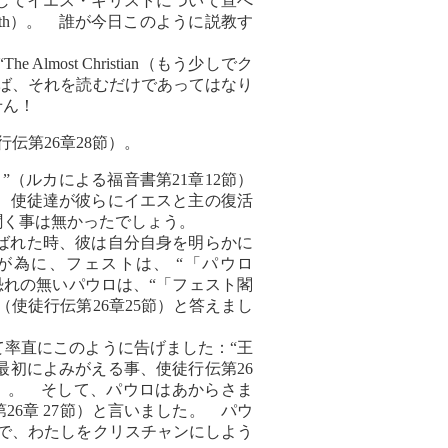
してイエス・キリストについて宣べ
 Birth）。 誰が今日このように説教す
st Christian（もう少しでク
ば、それを読むだけであってはなり
せん！
伝第26章28節）。
（ルカによる福音書第21章12節）
、使徒達が彼らにイエスと主の復活
聞く事は無かったでしょう。
ばれた時、彼は自分自身を明らかに
為に、フェストは、 “「パウロ
恐れの無いパウロは、“「フェスト閣
使徒行伝第26章25節）と答えまし
率直にこのように告げました：“王
初によみがえる事、使徒行伝第26
節）。 そして、パウロはあからさま
6章 27節）と言いました。 パウ
で、わたしをクリスチャンにしよう