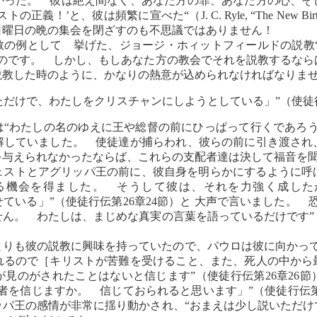
かった。 彼は絶え間なく、あなた方の罪、あなた方の心、そ
義！’と、彼は頻繁に宣べた“（J. C. Ryle, “The New
日曜日の晩の集会を閉ざすのも不思議ではありません！
として 挙げた、ジョージ・ホィットフィールドの説教“The Almo
ものです。 しかし、もしあなた方の教会でそれを説教するなら
説教した時のように、かなりの熱意が込められなければなりま
ただけで、わたしをクリスチャンにしようとしている」”（使徒行
“わたしの名のゆえに王や総督の前にひっぱって行くであろう”
解していました。 使徒達が捕らわれ、彼らの前に引き渡され
を与えられなかったならば、これらの支配者達は決して福音を
ェストとアグリッパ王の前に、彼自身を明らかにするように呼
る機会を得ました。 そうして彼は、それを力強く成したが
ている」”（使徒行伝第26章24節）と 大声で言いました。 
ん。 わたしは、まじめな真実の言葉を語っているだけです”（
よりも彼の説教に興味を持っていたので、パウロは彼に向かって
れるので［キリストが苦難を受けること、また、死人の中から最
が見のがされたことはないと信じます”（使徒行伝第26章26
者を信じますか。 信じておられると思います」”（使徒行伝第2
ッパ王の感情が非常に揺り動かされ、“おまえは少し説いただけ