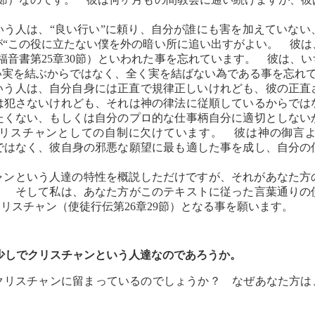
す。
いう人は、“良い行い”に頼り、自分が誰にも害を加えていない
が“この役に立たない僕を外の暗い所に追い出すがよい。 彼は
福音書第25章30節）といわれた事を忘れています。 彼は、
い実を結ぶからではなく、全く実を結ばない為である事を忘
いう人は、自分自身には正直で規律正しいけれども、彼の正直
は犯さないけれども、それは神の律法に従順しているからでは
たくない、もしくは自分のプロ的な仕事柄自分に適切としない
リスチャンとしての自制に欠けています。 彼は神の御言
ではなく、彼自身の邪悪な願望に最も適した事を成し、自分の
ャンという人達の特性を概説しただけですが、それがあなた方
。 そして私は、あなた方がこのテキストに従った言葉通りの
クリスチャン（使徒行伝第26章29節）となる事を願います。
もう少しでクリスチャンという人達なのであろうか。
クリスチャンに留まっているのでしょうか？ なぜあなた方は、