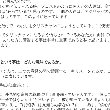
8節）と叫んだのです。
強く宣べ伝えられる時、フェストのように何人かの人達は、高
は“狂っている”と思うのです。 他の人達は、アグリッパの
らは心の中で、このように思っています、
ただけで、わたしをクリスチャンにしようとしている」”（使徒行
しでクリスチャンになるよう悟らされているあなた方に向けての
、あなた方に警告する事は非常に重要であると私は思います
します。
ャンという事は、どんな意味であるか。
いう人は、二つの意見の間で躊躇する：キリストをとるか、
ように表しています。
手紙第1章8節）。
は、外見的な宗教の義務に従う事を頼っている人です。 彼は自
で十分ではないか？”と言います。 彼が知っている人達より
宗教に対しては実際には見知らぬ者なのです。 彼は、“信心
5節）なのです。 彼は何ヶ月もの間教会に通い続けますが、