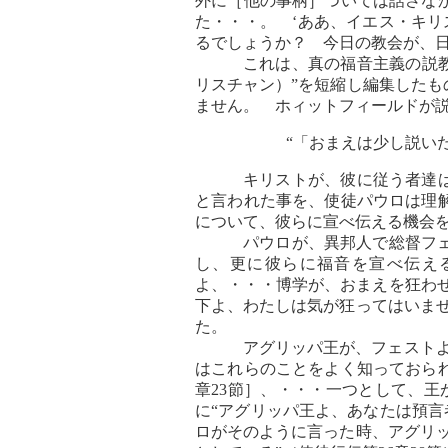
外に［他の事柄］ついては話さな
た・・・。 ‘ああ、イエス・キリストの正
るでしょうか？ 今日の教会が、
これは、真の福音主義の説教の例
リスチャン）”を短縮し編集した
ません。 ホィットフィールドが
“「おまえは少し説い
キリストが、彼に従う者達は
と言われた事を、使徒パウロは理
について、彼らに宣べ伝える機会
パウロが、異邦人で総督フ
し、更に彼らに福音を宣べ伝え
よ、・・・博学が、おまえを狂わせ
下よ、わたしは気が狂ってはいませ
た。
アグリッパ王が、フェスト
はこれらのことをよく知っておら
章23節］、・・・一つとして、王
に“アグリッパ王よ、あなたは預言
ロがそのように言った時、アグリ