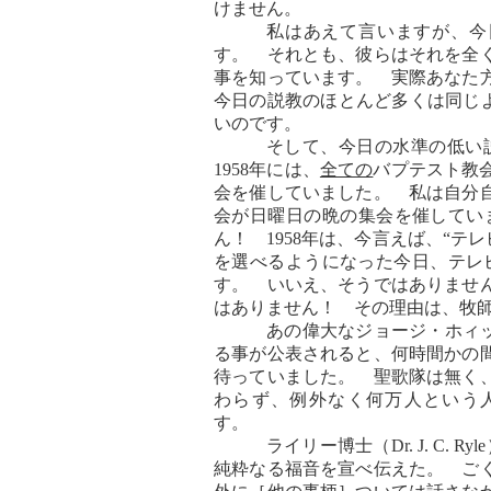
けません。
私はあえて言いますが、今
す。 それとも、彼らはそれを全
事を知っています。 実際あなた
今日の説教のほとんど多くは同じよ
いのです。
そして、今日の水準の低い
1958年には、
全ての
バプテスト教
会を催していました。 私は自分自
会が日曜日の晩の集会を催してい
ん！ 1958年は、今言えば、“
を選べるようになった今日、テレビは
す。 いいえ、そうではありませ
はありません！ その理由は、牧
あの偉大なジョージ・ホィットフィ
る事が公表されると、何時間かの
待っていました。 聖歌隊は無く
わらず、例外なく何万人という
す。
ライリー博士（Dr. J. 
純粋なる福音を宣べ伝えた。 ご