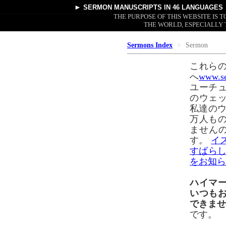
►
SERMON MANUSCRIPTS
IN 46 LANGUAGES
THE PURPOSE OF THIS WEBSITE IS
THE WORLD, ESPECIALLY 
Sermons Index
Sermon
これらの
へ
www.se
ユーチ
のウェ
私達のウ
万人も
ません
す。
イ
すばらし
をお知ら
ハイマ
いつも
できま
です。