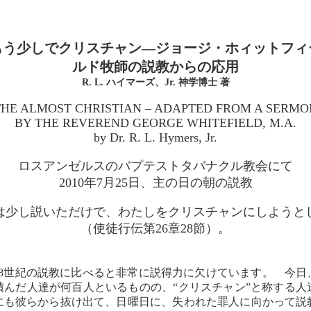
もう少しでクリスチャン―ジョージ・ホィットフィ
ルド牧師の説教からの応用
R. L. ハイマーズ、Jr. 神学博士 著
THE ALMOST CHRISTIAN – ADAPTED FROM A SERMO
BY THE REVEREND GEORGE WHITEFIELD, M.A.
by Dr. R. L. Hymers, Jr.
ロスアンゼルスのバプテストタバナクル教会にて
2010年7月25日、主の日の朝の説教
は少し説いただけで、わたしをクリスチャンにしようと
（使徒行伝第26章28節）。
18世紀の説教に比べると非常に説得力に欠けています。 今日
積んだ人達が何百人といるものの、“クリスチャン”と称する人
にも彼らから抜け出て、日曜日に、失われた罪人に向かって説