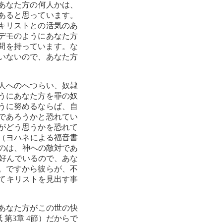
。あなた方の何人かは、
あると思っています。
キリストとの活気のあ
デモのようにあなた方
疑問を持っています。な
ていないので、あなた方
、人へのへつらい、奴隷
うにあなた方を罪の奴
うに努めるならば、自
であろうかと恐れてい
がどう思うかを恐れて
”（ヨハネによる福音書
るのは、神への敵対であ
を好んでいるので、あな
。ですから彼らが、不
てキリストを見出す事
、あなた方がこの世の快
第3章 4節）だからで