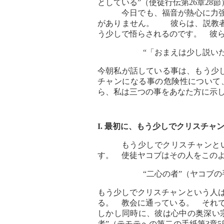
としている”（使徒行伝第26章2
今日でも、福音が熱心に力
がありません。 彼らは、説教者
う少しで悟らされるのです。 彼
“「おまえは少し説い
今朝私が話している事は、もう少
チャンになる事の危険性について
ら、私は三つの事をあなた方に示
I. 最初に、もう少しでクリスチ
もう少しでクリスチャンと
す。 使徒ヤコブはその人をこの
“二心の者”（ヤコブの
もう少しでクリスチャンという人
る。 教会に通っている。 それ
しかし同時に、彼は心中の奥深い
者”（テモテへの第二の手紙第3章