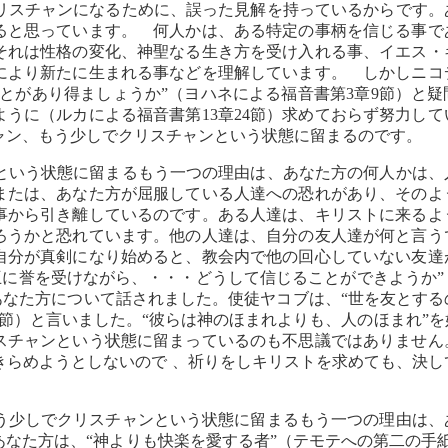
クリスチャンになるために、誤った見解を持っているからです
ると思っています。 何人かは、ある特定の事柄を信じる事で
それは性格の変化、神聖なる生き方を受け入れる事、イエス・
により新たに生まれる事などを理解しています。 しかしニコ
ことがあり得ましょうか”（ヨハネによる福音書第3章9節）と
ように（ルカによる福音書第13章24節）求めておらず努力し
ャン、もう少しでクリスチャンという状態に留まるのです。
ンという状態に留まるもう一つの理由は、あなた方の何人かは
または、あなた方が屈服している人達への恐れがあり、そのよ
事から引き離しているのです。ある人達は、キリストに来るよ
ろうかと恐れています。他の人達は、自分の友人達が何と言う
自分が真剣になり始めると、教会内で他の回心していない友達
“互に誉を受けながら、・・・どうして信じることができようか
 あなた方について話されました。使徒ヤコブは、“世を友とす
4節）と言いました。“彼らは神のほまれよりも、人のほまれ”
スチャンという状態に留まっているのも不思議ではありません
きらめようとしないので 、祈りをしキリストを求めても、決し
もう少しでクリスチャンという状態に留まるもう一つの理由は
なた方は、“神よりも快楽を愛する者”（テモテへの第二の手紙 