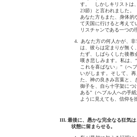
す。 しかしキリストは
23節）と言われました
あなた方もまた、身体的
て天国に行けると考えて
リスチャンである一つの
4. あなた方の何人かが
は、彼らは定まりが無く
たず、しばらくした後教
嘆き悲しみます。私は、
これを喜ばない」”（へ
いがします。そして、再
た、神の良きみ言葉と、
御子を、自ら十字架につ
ある”（ヘブル人への手紙
ように見えても、信仰を
III. 最後に、愚かな完全なる狂
状態に留まらせる。