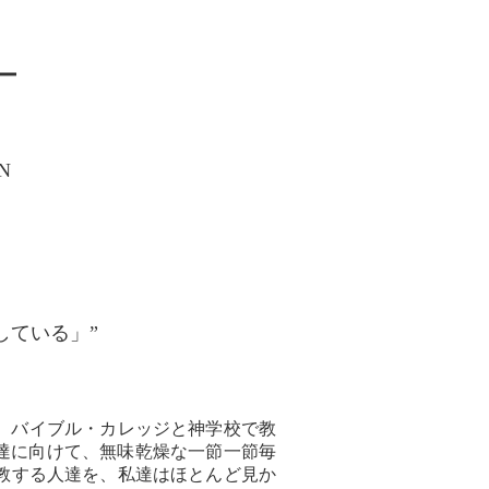
ー
N
している」”
、バイブル・カレッジと神学校で教
達に向けて、無味乾燥な一節一節毎
教する人達を、私達はほとんど見か