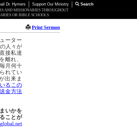
ail Dr. Hymers
Support Our Ministry
Search
ORS AND MISSIONARIES THROUGHOUT
ARIES OR BIBLE SCHOOLS.
Print Sermon
ピューター
の人々が
直接私達
を離れ、
で毎月何十
られてい
が出来ま
いるこの
の送金方法
まいかを
ることが
global.net