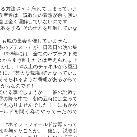
する方法さえも忘れてしまっていま
教者達は、説教法の着想が余り無い
者達は全く理解していないのです！
説教をする”その仕方を理解していな
さえも晩の集会を催していません。
系バプテスト）が、日曜日の晩の集
1958年には、全てのバプテスト教
会から引き離したとは考えられませ
かし、150以上のチャネルから番組
ように、“甚大な荒廃地”となっていま
そそられるような番組があるからで
たからなのです！
と異なっている事でしょうか！ 彼の説教す
雪の降る中で、朝の五時には立って
どもありませんでした！ にもかか
ールドを聞く為にやって来たので
ました：“ホィットフィールドは際立って
殻を与えたことか。 彼は、説教以