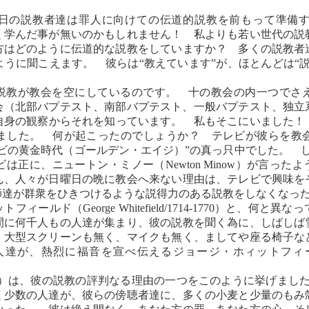
日の説教者達は罪人に向けての伝道的説教を前もって準備
く学んだ事が無いのかもしれません！ 私よりも若い世代の説
方はどのように伝道的な説教をしていますか？ 多くの説教
うに聞こえます。 彼らは“教えています”が、ほとんどは“
説教が教会を空にしているのです。 十の教会の内一つで
会（北部バプテスト、南部バプテスト、一般バプテスト、独立
身の観察からそれを知っています。 私もそこにいました！ 
ました。 何が起こったのでしょうか？ テレビが彼らを教
テレビの黄金時代（ゴールデン・エイジ）”の真っ只中でした。 し
正に、ニュートン・ミノー（Newton Minow）が言った
ん、人々が日曜日の晩に教会へ来ない理由は、テレビで興味を
師達が群衆をひきつけるような説得力のある説教をしなくなっ
ールド（George Whitefield/1714-1770）と、何
間に何千人もの人達が集まり、彼の説教を聞く為に、しばしば
、大型スクリーンも無く、マイクも無く、ましてや座る椅子な
人達が、熱烈に福音を宣べ伝えるジョージ・ホィットフィ
C. Ryle）は、彼の説教の評判なる理由の一つをこのように挙げ
く少数の人達が、彼らの傍聴者達に、多くの小麦と少量のもみ