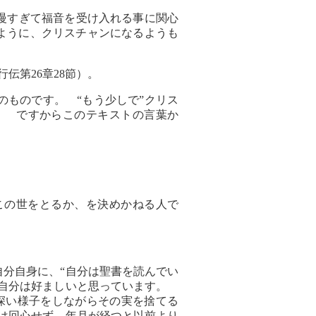
慢すぎて福音を受け入れる事に関心
ように、クリスチャンになるようも
伝第26章28節）。
ものです。 “もう少しで”クリス
。 ですからこのテキストの言葉か
この世をとるか、を決めかねる人で
分自身に、“自分は聖書を読んでい
も自分は好ましいと思っています。
深い様子をしながらその実を捨てる
彼は回心せず、年月が経つと以前より