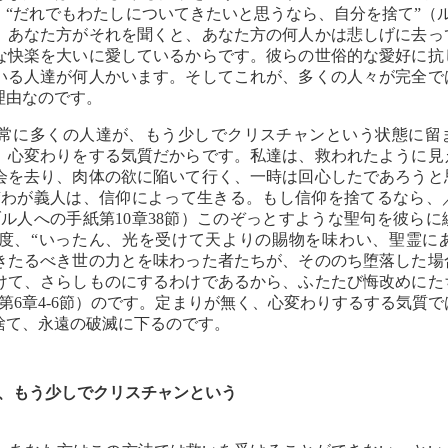
、“だれでもわたしについてきたいと思うなら、自分を捨て”（
。 あなた方がそれを聞くと、あなた方の何人かは悲しげに去っ
な快楽を大いに愛しているからです。彼らの世俗的な愛好に抗
いる人達が何人かいます。そしてこれが、多くの人々が完全で
理由なのです。
、非常に多くの人達が、もう少しでクリスチャンという状態に留
、心変わりをする気質だからです。私達は、救われたように見
会を去り、肉体の欲に陥いて行く、一時は回心したであろうと
“わが義人は、信仰によって生きる。もし信仰を捨てるなら、
ブル人への手紙第10章38節）このぞっとすような聖句を彼ら
度、“いったん、光を受けて天よりの賜物を味わい、聖霊に
きたるべき世の力とを味わった者たちが、そののち堕落した場
けて、さらしものにするわけであるから、ふたたび悔改めにた
第6章4-6節）のです。定まりが無く、心変わりするする気質
捨て、永遠の破滅に下るのです。
気は、もう少しでクリスチャンという