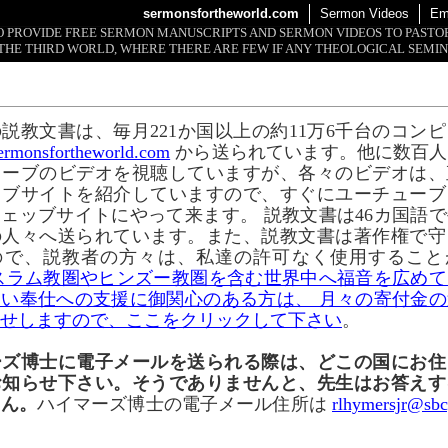
sermonsfortheworld.com
Sermon Videos
Em
 TO PROVIDE FREE SERMON MANUSCRIPTS AND SERMON VIDEOS TO PAST
THE THIRD WORLD, WHERE THERE ARE FEW IF ANY THEOLOGICAL SEMIN
説教文書は、毎月221か国以上の約11万6千台のコン
rmonsfortheworld.com
から送られています。他に数百人
ューブのビデオを視聴していますが、各々のビデオは、
ッブサイトを紹介していますので、すぐにユーチューブ
ェッブサイトにやって来ます。 説教文書は46カ国語
の人々へ送られています。また、説教文書は著作権で守
ので、説教者の方々は、私達の許可なく使用すること
スラム教圏やヒンズー教圏を含む世界中へ福音を広めて
い奉仕への支援に御関心のある方は、 月々の寄付金
せしますので、ここをクリックして下さい
。
ーズ博士に電子メールを送られる際は、どこの国にお住
お知らせ下さい。そうでありませんと、先生はお答えす
せん。
ハイマーズ博士の電子メール住所は
rlhymersjr@sbc