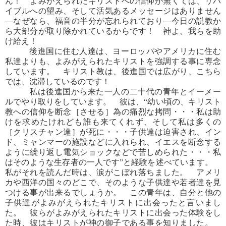
ん！ よみがえられたキリストへの信仰が無くては、リバ
イブルへの望み、そして活気あるメッセージはありません
―なぜなら、福音の半分が忘れられており―今日の説教か
ら大部分が取り除かれているからです！ 神よ、我らを助
け給え！
後進国に住む人達は、ヨーロッパやアメリカに住む
私達よりも、よみがえられたキリストを強調する事に専念
しています。 キリスト教は、後進国では広がり、こちら
では、沈滞しているのです！
私は後進国から来た一人の二十代の青年とイーメー
ルでやり取りをしています。 彼は、“幼い頃の、キリスト
教への信仰を断念［させる］為の痛烈な拷問・・・私は助
けを求めたけれども誰も来てくれず、そして私は多くの
［クリスチャン達］が死に・・・子供達は迫害され、イン
ド、ミャンマーの施設などに入れられ、イエスを断念する
ように繰り返し電気ショックなどで苦しめられた・・・私
はそのような生存者の一人です”と経験を述べています。
私がそれを読んだ時は、涙がこぼれ落ちました。 アメリ
カや西洋の国々のどこで、そのような子供達や若者達を見
つける事が出来るでしょうか。 この青年は、自分と他の
子供達がよみがえられたキリストに出会ったと言いまし
た。 彼らがよみがえられたキリストに出会った体験をし
た時、彼はキリストが神の御子である事を知りました。