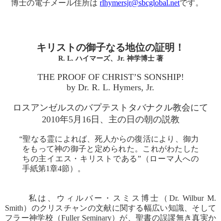
博士の電子メール住所は
rlhymersjr@sbcglobal.net
です。
キリストの御子なる地位の証明！
R. L. ハイマーズ、Jr. 神学博士 著
THE PROOF OF CHRIST’S SONSHIP!
by Dr. R. L. Hymers, Jr.
ロスアンゼルスのバプテストタバナクル教会にて
2010年5月16日、主の日の朝の説教
“聖なる霊によれば、死人からの復活により、御力
をもって神の御子と定められた。これがわたした
ちの主イエス・キリストである”（ローマ人への
手紙第1章4節）。
私は、ウィルバー・スミス博士（Dr. Wilbur M.
Smith）のクリスチャンの文献に関する幅広い知識、そして
フラー神学校（Fuller Seminary）が、聖書の誤謬無き真実か