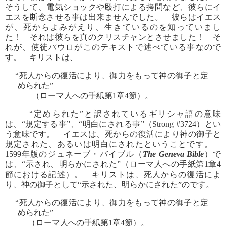
そうして、電気ショックや殴打による拷問など、彼らにイ
エスを断念させる事は出来ませんでした。 彼らはイエス
が、死からよみがえり、生きているのを知っていまし
た！ それは彼らを真のクリスチャンとさせました！ そ
れが、使徒パウロがこのテキストで述べている事なので
す。 キリストは、
“死人からの復活により、御力をもって神の御子と定
められた”
（ローマ人への手紙第1章4節）。
“定められた”と訳されているギリシャ語の意味
は、“規定する事”、“明白にされる事”（Strong #3724）とい
う意味です。 イエスは、死からの復活により神の御子と
規定された、あるいは明白にされたということです。
1599年版のジュネーブ・バイブル（
The Geneva Bible
）で
は、“示され、明らかにされた”（ローマ人への手紙第1章4
節における記述）。 キリストは、死人からの復活によ
り、神の御子として“示された、明らかにされた”のです。
“死人からの復活により、御力をもって神の御子と定
められた”
（ローマ人への手紙第1章4節）。