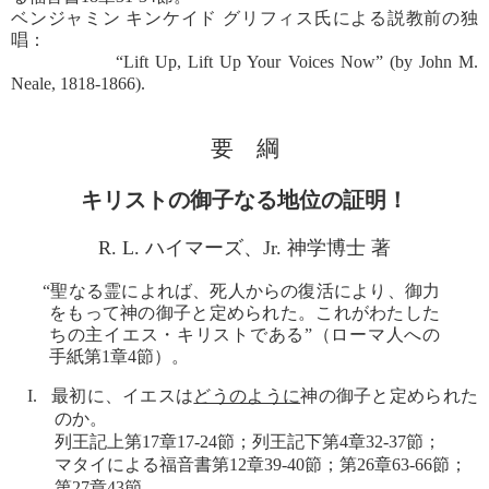
ベンジャミン キンケイド グリフィス氏による説教前の独
唱：
“Lift Up, Lift Up Your Voices Now” (by John M.
Neale, 1818-1866).
要 綱
キリストの御子なる地位の証明！
R. L. ハイマーズ、Jr. 神学博士 著
“聖なる霊によれば、死人からの復活により、御力
をもって神の御子と定められた。これがわたした
ちの主イエス・キリストである”（ローマ人への
手紙第1章4節）。
I. 最初に、イエスは
どうのように
神の御子と定められた
のか。
列王記上第17章17-24節；列王記下第4章32-37節；
マタイによる福音書第12章39-40節；第26章63-66節；
第27章43節。