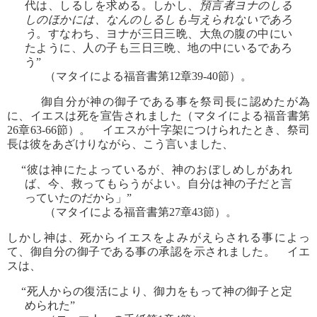
代は、しるしを求める。しかし、
預言者ヨナのしる
しのほかには、なんのしるしも与えられないであろ
う
。すなわち、ヨナが三日三晩、大魚の腹の中にい
たように、人の子も三日三晩、地の中にいるであろ
う”
（マタイによる福音書第12章39-40節）。
御自分が神の御子である事を祭司長に認めたが為
に、イエスは死を宣告されました（マタイによる福音書第
26章63-66節）。 イエスが十字架につけられたとき、祭司
長は彼をあざけりながら、こう言いました、
“彼は神にたよっているが、神のおぼしめしがあれ
ば、今、救ってもらうがよい。自分は神の子だと言
っていたのだから」”
（マタイによる福音書第27章43節）。
しかし神は、死からイエスをよみがえらされる事によっ
て、御自分の御子である事の承認を示されました。 イエ
スは、
“死人からの復活により、御力をもって神の御子と定
められた”