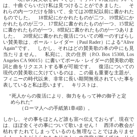
は、十曲ぐらいだけ私は見つけることができました。 そ
れらの内一つだけを除いて、全ては20世紀以前に書かれた
ものでした。 18世紀にかかれたものが二つ、19世紀にか
かれたものが三つ、17世紀に書かれたものが一つ、15世紀
に書かれたものが一つ、8世紀に書かれたものが一つありま
した。 20世紀に書かれた復活についての唯一のすばらし
い賛美歌は、ポール・レイダー（Paul Rader）による“Alive
Again”です。 しかし、それはどの賛美歌の本の中にも見
当たりません。 私宛に、次の住所（P.O. Box 15308, Los
Angeles CA 90015）に書いてポール・レイダーの賛美歌の歌
詞と曲をリクエストする事が可能です。 復活についての
現代の賛美歌に欠けているのは、この最も重要な主題が、
フィニーの時代以来、非常に長い期間無視されていた事を
表していると私は思います。 キリストは、
“死人からの復活により、御力をもって神の御子と定
められた”
（ローマ人への手紙第1章4節）。
しかし、その事をほとんど誰も宣べ伝えておらず、現在で
は、ほぼ全くその事について歌いません！ 西洋の教会が
枯れすたれてしまっているのも無理なことではありませ