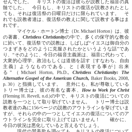
せんでした。 キリストの復活は彼らが説教した福音の真
髄でした。 今日もし、キリストの復活が説教されたとし
ても、それは復活祭の日曜日だけに限られています。 そ
れでも説教者達は、復活祭の教えに関して説教する事はま
れです。
マイケル・ホートン博士（Dr. Michael Horton）は、彼
の著書、
Christless Christianity
の中で、多くの保守的な教会
に於いて、復活祭での説教は、しばしば“イエスは御自分の
つまずきをどのように克服されたかというような話”であ
り、“そのように、今日の福音主義派は、福音に代わって、
大衆的心理学、政治もしくは道徳を話す［すなわち、自由
主義］ようなものである、と［表現する事が］出来
る”（Michael Horton, Ph.D.,
Christless Christianity: The
Alternative Gospel of the American Church,
Baker Books, 2008,
p. 30）と指摘しています。 意外にも、私が尊敬している
トリー博士は、彼の有名な書本、
How to Work for Christ
(Fleming H. Revell, n.d.)の中で、キリストの復活についての
説教を一つとして取り挙げていません。 トリー博士は説
教者達の為に156ページの説教のアウトラインを挙げていま
すが、それらの中の一つとしてイエスの復活についてのア
ウトラインを完全に取り上げてはいません！ 確かに、
今日の状況は悪化していると言えるでしょう。
現代の賛美歌を調べても、キリストの復活について