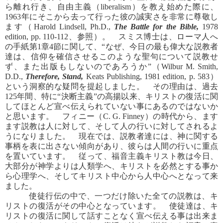
ら離れ行き、自由主義（liberalism）を教え始めた際に、
1963年にそこから去って行った彼の誠実さを非常に尊敬し
ます（Harold Lindsell, Ph.D.,
The Battle for the Bible,
1978
edition, pp. 110-112、参照）。 スミス博士は、ローマ人へ
の手紙第1章4節に関して、“なぜ、今日の最も偉大な説教者
達は、信仰を確信させるこのような聖句について説教せ
ず、また出版もしないのであろうか”（Wilbur M. Smith,
D.D.,
Therefore, Stand,
Keats Publishing, 1981 edition, p. 583）
という洞察的な疑問を提起しました。 その理由は、過去
125年間、特に“決断主義”の高揚以来、キリストの復活に関
してほとんど宣べ伝えられていない事にあるのではないか
と思います。 フィニー（C. G. Finney）の時代から、ます
ます説教は人に対して、そして人の行いに対してされるよ
うになりました。 現在では、説教者達には、神に関する
事柄を表に出さない傾向があり、彼らは人間の行いに重点
を置いています。 従って、福音主義キリスト教は今日、
大部分が神学よりは人類学へ、キリストを必然とする事か
ら心理学へ、そしてキリスト中心から人中心へとなって来
ました。
使徒行伝の中で、一つだけ除いた全ての説教は、キ
リストの復活がその中心となっています。 使徒達は、キ
リストの復活に関して話すことなく宣べ伝える事は出来ま