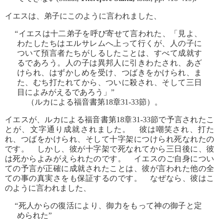
イエスは、弟子にこのように言われました、
“イエスは十二弟子を呼び寄せて言われた、「見よ、
わたしたちはエルサレムへ上って行くが、人の子に
ついて預言者たちがしるしたことは、すべて成就す
るであろう。人の子は異邦人に引きわたされ、あざ
けられ、はずかしめを受け、つばきをかけられ、ま
た、むち打たれてから、ついに殺され、そして三日
目によみがえるであろう」”
（ルカによる福音書第18章31-33節）。
イエスが、ルカによる福音書第18章31-33節で予言されたこ
とが、文字通り成就されました。 彼は嘲笑され、打た
れ、つばをかけられ、そして十字架につけられ死なれたの
です。 しかし、彼が十字架で死なれてから三日後に、彼
は死からよみがえられたのです。 イエスのご自身につい
ての予言が正確に成就されたことは、彼が言われた他の全
ての事の真実さをも保証するのです。 なぜなら、彼はこ
のように言われました、
“死人からの復活により、御力をもって神の御子と定
められた”