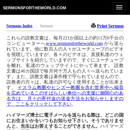
Toggl
SERMONSFORTHEWORLD.COM
navig
Print Sermon
Sermons Index
Sermon
これらの説教文書は、毎月221か国以上の約11万6千台の
コンピューターへ
www.sermonsfortheworld.com
から送ら
れています。他に数百人の人々がユーチューブのビデオ
を視聴していますが、各々のビデオは、直接私達のウェ
ッブサイトを紹介していますので、すぐにユーチューブ
を離れ、私達のウェッブサイトにやって来ます。 説教
文書は46カ国語で毎月何十万人もの人々へ送られていま
す。また、説教文書は著作権で守られていませんので、
説教者の方々は、私達の許可なく使用することが出来ま
す。
イスラム教圏やヒンズー教圏を含む世界中へ福音
を広めているこのすばらしい奉仕への支援に御関心のあ
る方は、 月々の寄付金の送金方法をお知らせしますの
で、ここをクリックして下さい
。
ハイマーズ博士に電子メールを送られる際は、どこの国
にお住まいかをいつもお知らせ下さい。そうでありませ
んと、先生はお答えすることができません。
ハイマーズ