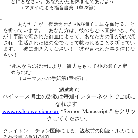
とにきなさい。あなたがたを休ませてあげよう”
（マタイによる福音書第11章28節）
。
あなた方が、復活された神の御子に耳を傾けること
を祈っています。 あなた方は、彼のもとへ直接いき、彼
が十字架で流された御血によって、あなた方の罪が洗い流
され―復活された彼の命でもって救われることを祈ってい
ます。 彼に聞き入りなさい！ 彼が言われた事を信じな
さい！
“死人からの復活により、御力をもって神の御子と定
められた”
（ローマ人への手紙第1章4節）。
（説教終了）
ハイマース博士の説教は毎週インターネットでご覧に
なれます。
www.realconversion.com
“Sermon Manuscripts” をクリッ
クしてください。
クレイトン L. チャン医師による、説教前の朗読：ルカによ
る福音書18章31-34節。