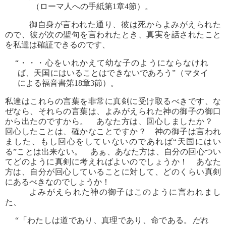
（ローマ人への手紙第1章4節）。
御自身が言われた通り、彼は死からよみがえられた
ので、彼が次の聖句を言われたとき、真実を話されたこと
を私達は確証できるのです、
“・・・心をいれかえて幼な子のようにならなけれ
ば、天国にはいることはできないであろう”（マタイ
による福音書第18章3節）。
私達はこれらの言葉を非常に真剣に受け取るべきです、な
ぜなら、それらの言葉は、よみがえられた神の御子の御口
から出たのですから。 あなた方は、回心しましたか？
回心したことは、確かなことですか？ 神の御子は言われ
ました、もし回心をしていないのであれば“天国にはい
る”ことは出来ない。 あぁ、あなた方は、自分の回心つい
てどのように真剣に考えればよいのでしょうか！ あなた
方は、自分が回心していることに対して、どのくらい真剣
にあるべきなのでしょうか！
よみがえられた神の御子はこのように言われまし
た、
“「わたしは道であり、真理であり、命である。
だれ