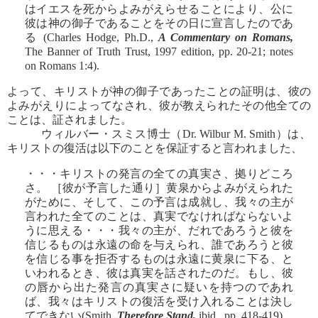
はイエスを死からよみがえらせることにより、公に
彼は神の御子であることをその日に宣言したのであ
る (Charles Hodge, Ph.D.,
A Commentary on Romans,
The Banner of Truth Trust, 1997 edition, pp. 20-21; notes
on Romans 1:4).
よって、キリストが神の御子であったことの証明は、彼の
よみがえりによってなされ、彼が教えられたその他全ての
ことは、証されました。
ウィルバー・スミス博士（Dr. Wilbur M. Smith）は、
キリストの復活は以下のことを保証すると言われました、
・・・キリストの発言の全ての真実さ、拠りどころ
さ。 ［彼が予言した通り］黄泉からよみがえられた
がために、そして、この予言は成就し、我々の主が
言われた全てのことは、真実でなければならないよ
うに思える・・・我々の主が、だれであろうと彼を
信じるものは永遠の命を与えられ、誰であろうと彼
を信じる事を拒否するものは永遠に黄泉に下る、と
いわれるとき、彼は真実を話されたのだ。もし、彼
の唇から出た発言の真実さに疑いを持つのであれ
ば、我々はキリストの復活を受け入れることは決し
てできない(Smith,
Therefore Stand,
ibid., pp. 418-419).