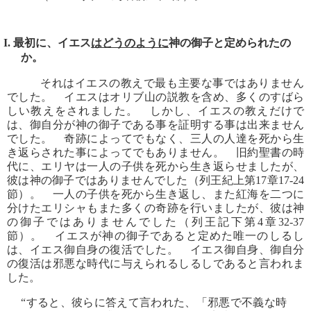
I. 最初に、イエス
はどうのように
神の御子と定められたの
か。
それはイエスの教えで最も主要な事ではありません
でした。 イエスはオリブ山の説教を含め、多くのすばら
しい教えをされました。 しかし、イエスの教えだけで
は、御自分が神の御子である事を証明する事は出来ません
でした。 奇跡によってでもなく、三人の人達を死から生
き返らされた事によってでもありません。 旧約聖書の時
代に、エリヤは一人の子供を死から生き返らせましたが、
彼は神の御子ではありませんでした（列王紀上第17章17-24
節）。 一人の子供を死から生き返し、また紅海を二つに
分けたエリシャもまた多くの奇跡を行いましたが、彼は神
の御子ではありませんでした（列王記下第4章32-37
節）。 イエスが神の御子であると定めた唯一のしるし
は、イエス御自身の復活でした。 イエス御自身、御自分
の復活は邪悪な時代に与えられるしるしであると言われま
した。
“すると、彼らに答えて言われた、「邪悪で不義な時