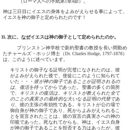
（ローマ人への手紙第1章4節）。
神は三日目にイエスの身体をよみがえらせる事によって、
イエスを神の御子と定められたのです！
II. 次に、
なぜ
イエスは神の御子として定められたのか。
プリンストン神学校で新約聖書の教授を長い間勤め
たチャールズ・ホッジ博士（Dr. Charles Hodge, 1797-1878）
は、このように述べています。
キリストの御子なる証明が完璧になされたのは、彼
がよみがえられた後で、使徒にこのように知られて
いた・・・
彼が神の御子であることが証明されるの
は、復活を待ってからであった。
聖書の多くの箇所
で、
キリストの復活は、キリストが教えられた全て
のことの真実さの最終的な大いなる証明の代替であ
り
、彼の主張の有効性である。キリストが公の場で
御自身が神の御子であり、死からよみがえられるこ
とを宣言されたことは、彼の宣言の真実さへの神の
印籠であった。死なれてからも、神は、イエス自身
が神の御子であることを拒否する力はあったが、彼