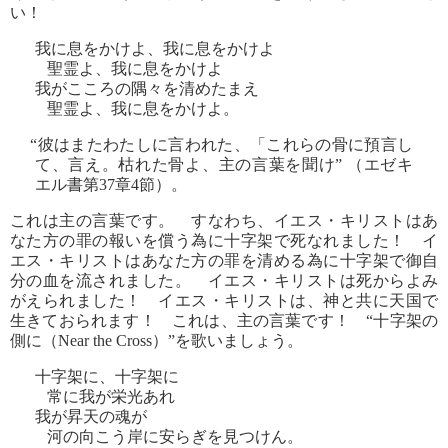
い！
我に息をかけよ、我に息をかけよ
聖霊よ、我に息をかけよ
我がこころの隅々を清めたまえ
聖霊よ、我に息をかけよ。
“彼はまたわたしに言われた、「これらの骨に預言し
て、言え。枯れた骨よ、主の言葉を聞け” （エゼキ
エル書第37章4節）。
これは主の言葉です。 すなわち、イエス・キリストはあ
なた方の罪の報いを償う為に十字架で死なれました！ イ
エス・キリストはあなた方の罪を清める為に十字架で御自
分の血を流されました。 イエス・キリストは死からよみ
がえられました！ イエス・キリストは、神と共に天国で
生きておられます！ これは、主の言葉です！ “十字架の
側に（Near the Cross）”を歌いましょう。
十字架に、十字架に
常に我が栄光あれ
我が昇天の魂が
河の向こう岸に安らぎを見つけん。