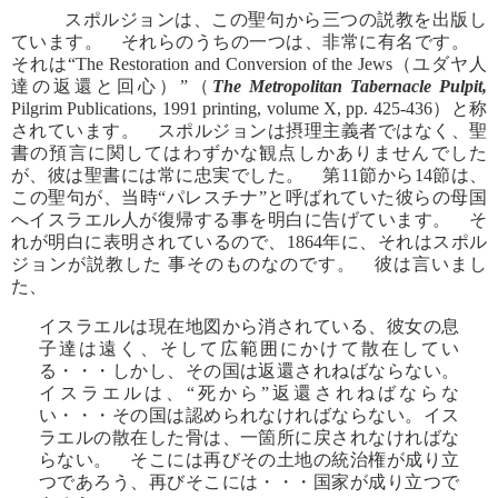
スポルジョンは、この聖句から三つの説教を出版し
ています。 それらのうちの一つは、非常に有名です。
それは“The Restoration and Conversion of the Jews（ユダヤ人
達の返還と回心）”（
The Metropolitan Tabernacle Pulpit,
Pilgrim Publications, 1991 printing, volume X, pp. 425-436）と称
されています。 スポルジョンは摂理主義者ではなく、聖
書の預言に関してはわずかな観点しかありませんでした
が、彼は聖書には常に忠実でした。 第11節から14節は、
この聖句が、当時“パレスチナ”と呼ばれていた彼らの母国
へイスラエル人が復帰する事を明白に告げています。 そ
れが明白に表明されているので、1864年に、それはスポル
ジョンが説教した 事そのものなのです。 彼は言いまし
た、
イスラエルは現在地図から消されている、彼女の息
子達は遠く、そして広範囲にかけて散在してい
る・・・しかし、その国は返還されねばならない。
イスラエルは、“死から”返還されねばならな
い・・・その国は認められなければならない。イス
ラエルの散在した骨は、一箇所に戻されなければな
らない。 そこには再びその土地の統治権が成り立
つであろう、再びそこには・・・国家が成り立つで