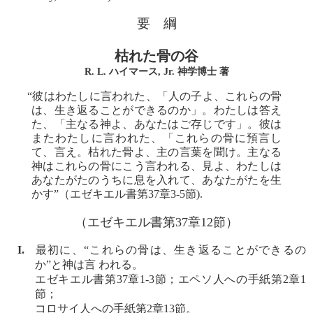
要 綱
枯れた骨の谷
R. L. ハイマース, Jr. 神学博士 著
“彼はわたしに言われた、「人の子よ、これらの骨
は、生き返ることができるのか」。わたしは答え
た、「主なる神よ、あなたはご存じです」。彼は
またわたしに言われた、「これらの骨に預言し
て、言え。枯れた骨よ、主の言葉を聞け。主なる
神はこれらの骨にこう言われる、見よ、わたしは
あなたがたのうちに息を入れて、あなたがたを生
かす”（エゼキエル書第37章3-5節).
（エゼキエル書第37章12節）
I.
最初に、“これらの骨は、生き返ることができるの
か”と神は言 われる。
エゼキエル書第37章1-3節；エペソ人への手紙第2章1
節；
コロサイ人への手紙第2章13節。