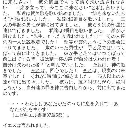
に来なさい！ 彼の御血でもって清く洗い流されなさ
い！ “席を立って、今ここに来なさい”と私は言いまし
た。 私達は賛美歌を歌い始めました。 “誰も来ないだろ
う”と私は思いました。 私達は2番目を歌いました。 三
人の年配の男性が前に出てきました。 彼らを別の部屋に
連れて行きました。 私達は3番目を歌いました。 誰かが
叫びました、“先生、たった今救われました！” その人達
の内一人は説教者でした！ 聖霊が雲のようにその集会に
下りてきました！ 歳のいった男性が、手と足ではいつく
ばって前に出てきました。 彼が手と足ではいつくばって
前に出てくる時、彼は精一杯の声で“自分は失われた者！
自分は失われた者！”と叫んでいました。
それ
は、神の働
きでした！
それ
は、回心でした！
それ
は、現実の出来
事でした！ それが3時間ほど続きました。 75人以上の人
達が前に出てきました。 彼らは、泣き叫びながら、絶叫
しながら、自分達の罪を神に告白しながら、前に出てきた
のです。
“・・・わたしはあなたがたのうちに息を入れて、あ
なたがたを生かす”
（エゼキエル書第37章5節）。
イエスは言われました、