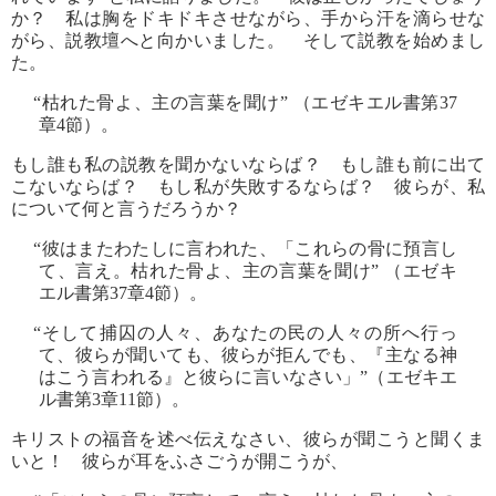
か？ 私は胸をドキドキさせながら、手から汗を滴らせな
がら、説教壇へと向かいました。 そして説教を始めまし
た。
“枯れた骨よ、主の言葉を聞け” （エゼキエル書第37
章4節）。
もし誰も私の説教を聞かないならば？ もし誰も前に出て
こないならば？ もし私が失敗するならば？ 彼らが、私
について何と言うだろうか？
“彼はまたわたしに言われた、「これらの骨に預言し
て、言え。枯れた骨よ、主の言葉を聞け” （エゼキ
エル書第37章4節）。
“そして捕囚の人々、あなたの民の人々の所へ行っ
て、彼らが聞いても、彼らが拒んでも、『主なる神
はこう言われる』と彼らに言いなさい」”（エゼキエ
ル書第3章11節）。
キリストの福音を述べ伝えなさい、彼らが聞こうと聞くま
いと！ 彼らが耳をふさごうが開こうが、