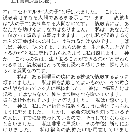
エル書第37章1-3節）。
神はエゼキエルを“人の子”と呼ばれました。 これは、
説教者は単なる人間である事を示しています。 説教者
は“人の子”であり単なる人間なのです。 説教者には、あ
なた方を助けるような力はありません。 私は、あなた方
に向かって説教する事は出来ます、しかし私が説教するそ
れらの言葉は死人の耳に向けられるだけなのです。 しば
しば、神が、“人の子よ、これらの骨は、生き返ることがで
きるのか”と私に尋ねておられるように私は感じます。 神
が、“これらの骨は、生き返ることができるのか”と尋ねら
れる事は、説教者にとって最も恐れを感じさせ、探り入れ
られる質問なのです。
私は、ある日曜日の晩にある教会で説教するように
頼まれました。 私は何を説教してよいものか、その教会
の状態を知っている人に尋ねました。 彼は、“福音だけは
説教してはならない、彼らは常時それを聞いています。
彼らは皆救われています”と答えました。 私は戸惑いまし
た。 神は、私にただ福音を説教するように告げておられ
ように思えました。 しかし、教会の状態を知っているそ
の人は、すでに皆救われているので、そうしてはならない
と言いました。 私は非常に戸惑い、その午後は祈りにふ
けりました。 私は福音の説教だけを用意していまし