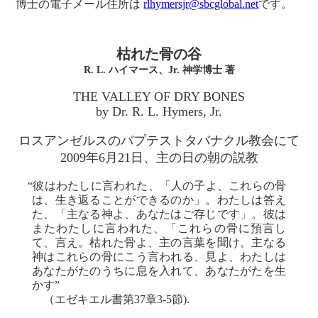
博士の電子メール住所は
rlhymersjr@sbcglobal.net
です。
枯れた骨の谷
R. L. ハイマース、Jr. 神学博士 著
THE VALLEY OF DRY BONES
by Dr. R. L. Hymers, Jr.
ロスアンゼルスのバプテストタバナクル教会にて
2009年6月21日、主の日の朝の説教
“彼はわたしに言われた、「人の子よ、これらの骨
は、生き返ることができるのか」。わたしは答え
た、「主なる神よ、あなたはご存じです」。彼は
またわたしに言われた、「これらの骨に預言し
て、言え。枯れた骨よ、主の言葉を聞け。主なる
神はこれらの骨にこう言われる、見よ、わたしは
あなたがたのうちに息を入れて、あなたがたを生
かす”
（エゼキエル書第37章3-5節).