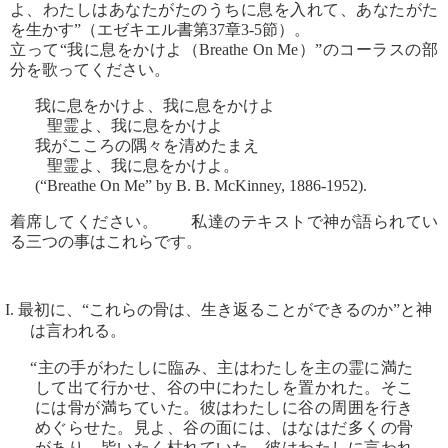
よ、わたしはあなたがたのうちに息を入れて、あなたがた
を生かす”（エゼキエル書第37章3-5節）。
立って“我に息をかけよ（Breathe On Me）”のコーラスの部
分を歌ってください。
我に息をかけよ、我に息をかけよ
聖霊よ、我に息をかけよ
我がこころの隅々を清めたまえ
聖霊よ、我に息をかけよ。
(“Breathe On Me” by B. B. McKinney, 1886-1952).
着席してください。 私達のテキストで神が語られてい
る三つの事はこれらです。
I. 最初に、“これらの骨は、生き返ることができるのか”と神
は言われる。
“主の手がわたしに臨み、主はわたしを主の霊に満た
して出て行かせ、谷の中にわたしを置かれた。そこ
には骨が満ちていた。彼はわたしに谷の周囲を行き
めぐらせた。見よ、谷の面には、はなはだ多くの骨
があり、皆いたく枯れていた。彼はわたしに言われ