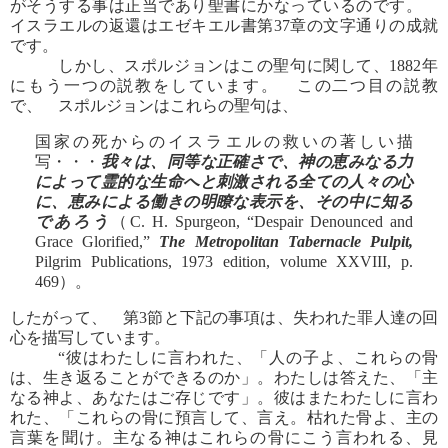
がそうする事は正当であり聖書にかなっているのです。
イスラエルの返還はエゼキエル書第37章の文字通りの成就
です。
しかし、スポルジョンはこの聖句に関して、1882年
にもう一つの説教をしています。 この二つ目の説教
で、 スポルジョンはこれらの聖句は、
国家の死からのイスラエルの救いの著しい描
写・・・
我々は、同等な正確さで、神の恵みなる力
によって霊的な生命へと刺激される全ての人々の心
に、恵みによる働きの明瞭な表示を、その中に知る
であろう
（C. H. Spurgeon, “Despair Denounced and
Grace Glorified,”
The Metropolitan Tabernacle Pulpit,
Pilgrim Publications, 1973 edition, volume XXVIII, p.
469）。
したがって、 第3節と下記の事項は、失われた罪人達の回
心を描写しています。
“彼はわたしに言われた、「人の子よ、これらの骨
は、生き返ることができるのか」。わたしは答えた、「主
なる神よ、あなたはご存じです」。彼はまたわたしに言わ
れた、「これらの骨に預言して、言え。枯れた骨よ、主の
言葉を聞け。主なる神はこれらの骨にこう言われる、見