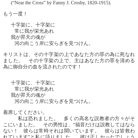
(“Near the Cross” by Fanny J. Crosby, 1820-1915).
もう一度！
十字架に、十字架に
常に我が栄光あれ
我が昇天の魂が
河の向こう岸に安らぎを見つけん。
キリストは、その十字架の上であなた方の罪の為に死なれ
ました。 その十字架の上で、主はあなた方の罪を清める
為に御自分の血を流されたのです！
十字架に、十字架に
常に我が栄光あれ
我が昇天の魂が
河の向こう岸に安らぎを見つけん。
着席してください。
私は恐れました。 多くの高名な説教者の方々がそ
こにいました。 その男性は、“福音だけは説教してはなら
ない！ 彼らは常時それは聞いています。 彼らは皆救わ
れています”と私に語りました。 彼は正しかったでしょう