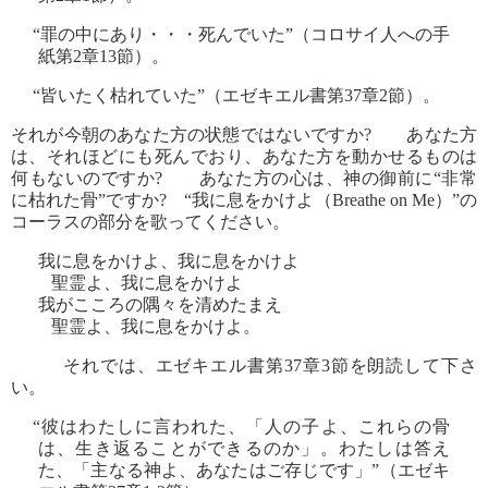
“罪の中にあり・・・死んでいた”（コロサイ人への手
紙第2章13節）。
“皆いたく枯れていた”（エゼキエル書第37章2節）。
それが今朝のあなた方の状態ではないですか? あなた方
は、それほどにも死んでおり、あなた方を動かせるものは
何もないのですか? あなた方の心は、神の御前に“非常
に枯れた骨”ですか? “我に息をかけよ（Breathe on Me）”の
コーラスの部分を歌ってください。
我に息をかけよ、我に息をかけよ
聖霊よ、我に息をかけよ
我がこころの隅々を清めたまえ
聖霊よ、我に息をかけよ。
それでは、エゼキエル書第37章3節を朗読して下さ
い。
“彼はわたしに言われた、「人の子よ、これらの骨
は、生き返ることができるのか」。わたしは答え
た、「主なる神よ、あなたはご存じです」”（エゼキ