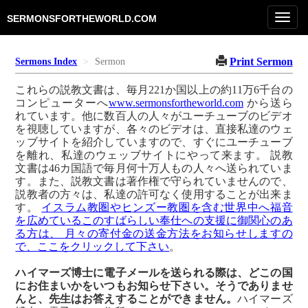
Toggl
SERMONSFORTHEWORLD.COM
navig
Print Sermon
Sermons Index
Sermon
これらの説教文書は、毎月221か国以上の約11万6千台の
コンピューターへ
www.sermonsfortheworld.com
から送ら
れています。他に数百人の人々がユーチューブのビデオ
を視聴していますが、各々のビデオは、直接私達のウェ
ッブサイトを紹介していますので、すぐにユーチューブ
を離れ、私達のウェッブサイトにやって来ます。 説教
文書は46カ国語で毎月何十万人もの人々へ送られていま
す。また、説教文書は著作権で守られていませんので、
説教者の方々は、私達の許可なく使用することが出来ま
す。
イスラム教圏やヒンズー教圏を含む世界中へ福音
を広めているこのすばらしい奉仕への支援に御関心のあ
る方は、 月々の寄付金の送金方法をお知らせしますの
で、ここをクリックして下さい
。
ハイマーズ博士に電子メールを送られる際は、どこの国
にお住まいかをいつもお知らせ下さい。そうでありませ
んと、先生はお答えすることができません。
ハイマーズ