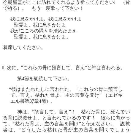
今朝聖霊がここに訪れてくれるよう祈ってください! （皆
で祈る）。 もう一度歌って下さい！
我に息をかけよ、我に息をかけよ
聖霊よ、我に息をかけよ
我がこころの隅々を清めたまえ
聖霊よ、我に息をかけよ。
着席してください。
II. 次に、“これらの骨に預言して、言え”と神は言われる。
第4節を朗読して下さい。
“彼はまたわたしに言われた、「これらの骨に預言し
て、言え。枯れた骨よ、主の言葉を聞け” （エゼキ
エル書第37章4節）。
神は、“預言して、言え”！ 枯れた骨に、死んでい
る骨に説教せよ、と言われているのです！ 彼らに向かっ
て、“枯れた骨よ、主の言葉を聞け”と伝えなさい。 説教
者は、“どうしたら枯れた骨が主の言葉を聞くでしょう