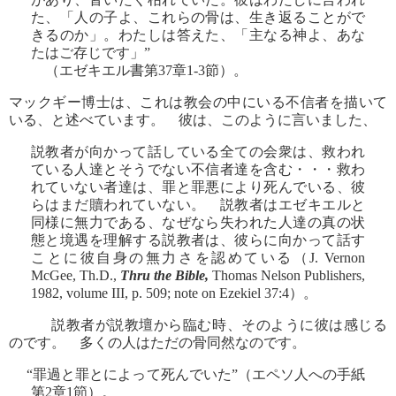
た、「人の子よ、これらの骨は、生き返ることがで
きるのか」。わたしは答えた、「主なる神よ、あな
たはご存じです」”
（エゼキエル書第37章1-3節）。
マックギー博士は、これは教会の中にいる不信者を描いて
いる、と述べています。 彼は、このように言いました、
説教者が向かって話している全ての会衆は、救われ
ている人達とそうでない不信者達を含む・・・救わ
れていない者達は、罪と罪悪により死んでいる、彼
らはまだ贖われていない。 説教者はエゼキエルと
同様に無力である、なぜなら失われた人達の真の状
態と境遇を理解する説教者は、彼らに向かって話す
ことに彼自身の無力さを認めている（J. Vernon
McGee, Th.D.,
Thru the Bible,
Thomas Nelson Publishers,
1982, volume III, p. 509; note on Ezekiel 37:4）。
説教者が説教壇から臨む時、そのように彼は感じる
のです。 多くの人はただの骨同然なのです。
“罪過と罪とによって死んでいた”（エペソ人への手紙
第2章1節）。