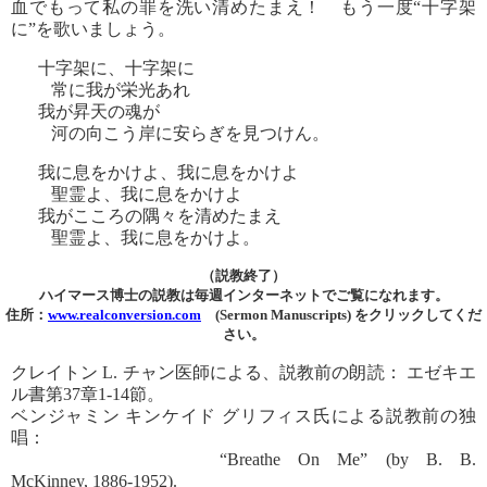
血でもって私の罪を洗い清めたまえ！ もう一度“十字架
に”を歌いましょう。
十字架に、十字架に
常に我が栄光あれ
我が昇天の魂が
河の向こう岸に安らぎを見つけん。
我に息をかけよ、我に息をかけよ
聖霊よ、我に息をかけよ
我がこころの隅々を清めたまえ
聖霊よ、我に息をかけよ。
（説教終了）
ハイマース博士の説教は毎週インターネットでご覧になれます。
住所：
www.realconversion.com
(Sermon Manuscripts) をクリックしてくだ
さい。
クレイトン L. チャン医師による、説教前の朗読： エゼキエ
ル書第37章1-14節。
ベンジャミン キンケイド グリフィス氏による説教前の独
唱：
“Breathe On Me” (by B. B.
McKinney, 1886-1952).