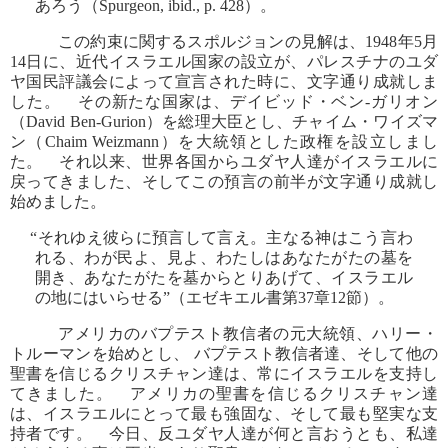
あろう（Spurgeon, ibid., p. 428）。
この約束に関するスポルジョンの見解は、1948年5月
14日に、近代イスラエル国家の設立が、パレスチナのユダ
ヤ国民評議会によって宣言された時に、文字通り成就しま
した。 その新たな国家は、デイビッド・ベン‐ガリオン
（David Ben-Gurion）を総理大臣とし、チャイム・ワイズマ
ン（Chaim Weizmann）を大統領とした政権を設立しまし
た。 それ以来、世界各国からユダヤ人達がイスラエルに
戻ってきました、そしてこの預言の前半が文字通り成就し
始めました。
“それゆえ彼らに預言して言え。主なる神はこう言わ
れる、わが民よ、見よ、わたしはあなたがたの墓を
開き、あなたがたを墓からとりあげて、イスラエル
の地にはいらせる”（エゼキエル書第37章12節）。
アメリカのバプテスト教信者の元大統領、ハリー・
トルーマンを始めとし、 バプテスト教信者達、そして他の
聖書を信じるクリスチャン達は、常にイスラエルを支持し
てきました。 アメリカの聖書を信じるクリスチャン達
は、イスラエルにとって最も強固な、そして最も堅実な支
持者です。 今日、反ユダヤ人達が何と言おうとも、私達