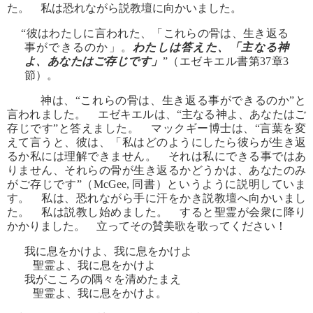
た。 私は恐れながら説教壇に向かいました。
“彼はわたしに言われた、「これらの骨は、生き返る
事ができるのか」。
わたしは答えた、「主なる神
よ、あなたはご存じです」
”（エゼキエル書第37章3
節）。
神は、“これらの骨は、生き返る事ができるのか”と
言われました。 エゼキエルは、“主なる神よ、あなたはご
存じです”と答えました。 マックギー博士は、“言葉を変
えて言うと、彼は、「私はどのようにしたら彼らが生き返
るか私には理解できません。 それは私にできる事ではあ
りません、それらの骨が生き返るかどうかは、あなたのみ
がご存じです”（McGee, 同書）というように説明していま
す。 私は、恐れながら手に汗をかき説教壇へ向かいまし
た。 私は説教し始めました。 すると聖霊が会衆に降り
かかりました。 立ってその賛美歌を歌ってください！
我に息をかけよ、我に息をかけよ
聖霊よ、我に息をかけよ
我がこころの隅々を清めたまえ
聖霊よ、我に息をかけよ。