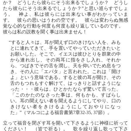
か？ どうしたら彼らにそう出来るでしょうか？ どうし
たら彼らにそう出来るでしょうか？”と思い巡らすでしょ
う。 神よ、私は彼らには出来ない事がわかっていま
す。 彼らの思いはうわの空です。 彼らは変わらぬ無感
覚な心的な行動を何度も何度も繰り返しているのです。
彼らは私の説教を聞く事は出来ません！
“すると人々は、耳が聞えず口のきけない人を、みも
とに連れてきて、手を置いてやっていただきたいと
お願いした。そこで、イエスは彼ひとりを群衆の中
から連れ出し、その両耳に指をさし入れ、それか
ら、つばきでその舌を潤し、天を仰いでため息をつ
き、その人に「エパタ」と言われた。これは「開け
よ」という意味である。すると彼の耳が開け、その
舌のもつれもすぐ解けて、はっきりと話すようにな
った・・・彼らは、ひとかたならず驚いて言った、
「このかたのなさった事は、何もかも、すばらし
い。耳の聞えない者を聞えるようにしてやり、口の
きけない者をきけるようにしておやりになっ
た」”（マルコによる福音書第7章32-35, 37節）。
立って福音を閉ざす耳を開いて下さるように神様に祈って
ください！ （皆で祈る）。 歌を繰り返し歌って下さ