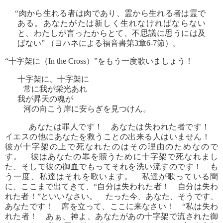
“肉から生れる者は肉であり、霊から生れる者は霊で
ある。あなたがたは新しく生れなければならない
と、わたしが言ったからとて、不思議に思うには及
ばない” （ヨハネによる福音書第3章6-7節）。
“十字架に（In the Cross）”をもう一度歌いましょう！
十字架に、十字架に
常に我が栄光あれ
我が昇天の魂が
河の向こう岸に安らぎを見つけん。
あなたは罪人です！ あなたは失われた者です！
イエスの他にあなたを救うことの出来る人はいません！
彼が十字架の上で死なれたのはその理由のためなので
す。 彼はあなたの罪を贖うために十字架で死なれまし
た、そして彼の御血でもってそれを洗い流すのです！ も
う一度、私達はそれを歌います。 私達が歌っている間
に、ここまで出てきて、“自分は失われた者！ 自分は失わ
れた者！”といいなさい。 たった今、あなた、そうです、
あなたです！ 席を立って、ここに来なさい！ “私は失わ
れた者！ あぁ、神よ、あなたがあの十字架で流された御