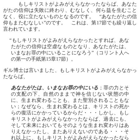
もしキリストがよみがえらなかったならば、あなた
がたの信仰は失敗に終わり、むなしく、何ら益を生むこと
なく、役に立たないものとなるのです。 “あなたがたの信
仰もまたむなしい”のです。 これは、第17節でも繰り返し
言われています。
“もしキリストがよみがえらなかったとすれば、あな
たがたの信仰は空虚なものとなり、あなたがたは、
いまなお罪の中にいることになろう”（コリント人へ
の第一の手紙第15章17節）。
ギル博士は言いました、もしキリストがよみがえらなかっ
たならば、
あなたがたは、いまなお罪の中にいる
；罪の力とそ
の支配の下、自然のままで神を信じない状態の中
に、生まれ変わることも、また聖別されることもな
い；なぜなら、生まれ変わるとは、キリストの死か
らの復活にかかっているからだ・・・しかし、もし
キリストがよみがえらなかったならば、過去にも、
そして未来においてもそのような生まれ変わりはあ
りえなかったし、またありえないのである・・・そ
れ以上に、もしキリストがよみがえらなかったなら