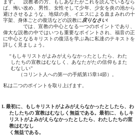
ます。 説教者の方、もしあなたがこれを読んでいるなら
ば、悔い改め、男性、女性そして少年、少女を炎の池から
避けさせるような、地獄の炎、イエスによる血まみれの十
字架、身体ごとの復活などの説教に
戻りなさい
!
では、宣教の中心となる一つのポイントであり、
偉大な説教の中ではいつも重要なポイントされ、福音の正
に中心となるキリストの復活を学ぶ為に私達のテキストを
詳しく見ましょう。
“もしキリストがよみがえらなかったとしたら、わた
したちの宣教はむなしく、あなたがたの信仰もまた
むなしい”
（コリント人への第一の手紙第15章14節）。
私は二つのポイントを取り上げます。
I. 最初に、もしキリストがよみがえらなかったとしたら、わ
たしたちの 宣教はむなしく無益である。最初に、もしキ
リストがよみがえらなかったとしたら、わたしたちの宣
教はむなし
く無益である。