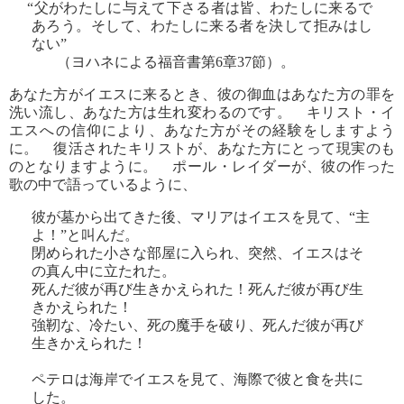
“父がわたしに与えて下さる者は皆、わたしに来るで
あろう。そして、わたしに来る者を決して拒みはし
ない”
（ヨハネによる福音書第6章37節）。
あなた方がイエスに来るとき、彼の御血はあなた方の罪を
洗い流し、あなた方は生れ変わるのです。 キリスト・イ
エスへの信仰により、あなた方がその経験をしますよう
に。 復活されたキリストが、あなた方にとって現実のも
のとなりますように。 ポール・レイダーが、彼の作った
歌の中で語っているように、
彼が墓から出てきた後、マリアはイエスを見て、“主
よ！”と叫んだ。
閉められた小さな部屋に入られ、突然、イエスはそ
の真ん中に立たれた。
死んだ彼が再び生きかえられた！死んだ彼が再び生
きかえられた！
強靭な、冷たい、死の魔手を破り、死んだ彼が再び
生きかえられた！
ペテロは海岸でイエスを見て、海際で彼と食を共に
した。