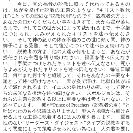
今日、真の福音の説教に取って代わってあるもの
は、私が今挙げた説教の主題のような、“キリスト教代
用”にとっての些細な“説教代用”なのです。説教者の方よ、
あなたの口からくだらない事を吐きすて、天から星が落ち
るまで、そしてこの世が火によって裁かれるまで、十字架
につけられ、よみがえられたキリストを述べ伝えなさ
い。 そして神の怒りの鉢が不信のこの世に傾く間、神の
御子による受難、そして復活について述べ伝え続けなさ
い！ 説教者の方よ、他の人達が何をしようと、あなたが
授任された主題を語り続けなさい、福音を述べ伝えなさ
い、十字架につけられたキリストを述べ伝えなさい、死か
らよみがえられたキリストを述べ伝えなさい! 毎週日曜
日、何年また何十年と継続して、それをあなたの主要な主
題として述べ続けなさい。 天が炎で溶け、地獄自体が罪
人で満たされるまで、イエスの身代わりの死、そして死か
らの栄光なる復活を述べ続けなさい! スポルジョンは、そ
れらの主題を説教する以上に重要な事は考えられない、と
述べています。 彼が“Prince of Preachers（説教者の君）”と
呼ばれたのも不思議はありません! 罪人を地獄から避けさ
せるような主題に執着するには人の君を要します。 重要
性のない“リーダーズ・ダイジェスト”タイプの説教をする
よう悪魔によって策略させられない為には、人の君を要し