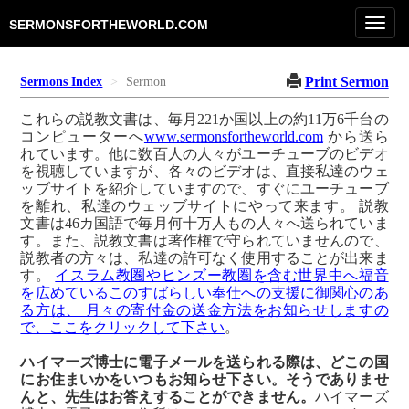
Toggl
SERMONSFORTHEWORLD.COM
navig
Print Sermon
Sermons Index
Sermon
これらの説教文書は、毎月221か国以上の約11万6千台の
コンピューターへ
www.sermonsfortheworld.com
から送ら
れています。他に数百人の人々がユーチューブのビデオ
を視聴していますが、各々のビデオは、直接私達のウェ
ッブサイトを紹介していますので、すぐにユーチューブ
を離れ、私達のウェッブサイトにやって来ます。 説教
文書は46カ国語で毎月何十万人もの人々へ送られていま
す。また、説教文書は著作権で守られていませんので、
説教者の方々は、私達の許可なく使用することが出来ま
す。
イスラム教圏やヒンズー教圏を含む世界中へ福音
を広めているこのすばらしい奉仕への支援に御関心のあ
る方は、 月々の寄付金の送金方法をお知らせしますの
で、ここをクリックして下さい
。
ハイマーズ博士に電子メールを送られる際は、どこの国
にお住まいかをいつもお知らせ下さい。そうでありませ
んと、先生はお答えすることができません。
ハイマーズ