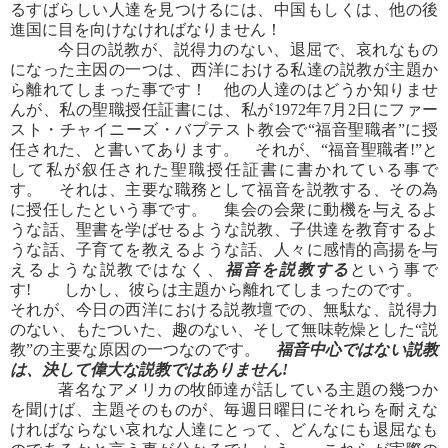
るすばらしい人達を見つけるには、中国もしくは、他の後
進国に目を向けなければなりません！
今日の説教が、説得力のない、退屈で、哀れなもの
になった主因の一つは、西洋における私達の説教が主題か
ら離れてしまった事です！ 他の人達のはどうか知りませ
んが、私の聖職授任証書には、私が1972年7月2日にファー
スト・チャイニーズ・バプテスト教会で“福音聖職者”に授
任された、と書いてあります。 それが、“福音聖職者!”と
して私が叙任された聖職授任証書に書かれている事で
す。 それは、主要な職務として福音を説教する、その為
に授任したという事です。 集会の会衆に動機を与えるよ
うな話、聖書を学ばせるような説教、子供達を教育するよ
うな話、子育てを教えるような話、人々に感情的高揚を与
えるような説教ではなく、
福音を説教する
という事で
す! しかし、彼らは主題から離れてしまったのです。
それが、今日の西洋における説教壇での、無駄な、説得力
のない、もたついた、趣のない、そして無味乾燥とした“説
教”の主要な原因の一つなのです。
福音中心ではない説教
は、決して偉大な説教ではありません!
著名なアメリカの牧師達が話している主題の幾つか
を聞けば、主題そのものが、毎週日曜日にそれらを耐えな
ければならない哀れな人達にとって、どんなにも退屈なも