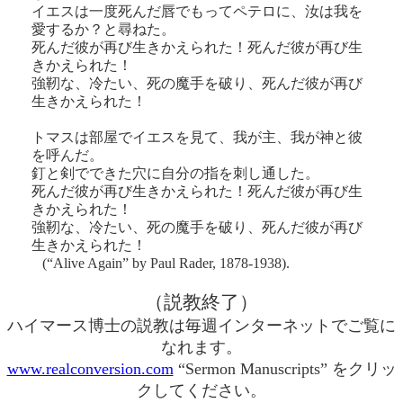
イエスは一度死んだ唇でもってペテロに、汝は我を
愛するか？と尋ねた。
死んだ彼が再び生きかえられた！死んだ彼が再び生
きかえられた！
強靭な、冷たい、死の魔手を破り、死んだ彼が再び
生きかえられた！
トマスは部屋でイエスを見て、我が主、我が神と彼
を呼んだ。
釘と剣でできた穴に自分の指を刺し通した。
死んだ彼が再び生きかえられた！死んだ彼が再び生
きかえられた！
強靭な、冷たい、死の魔手を破り、死んだ彼が再び
生きかえられた！
(“Alive Again” by Paul Rader, 1878-1938).
（説教終了）
ハイマース博士の説教は毎週インターネットでご覧に
なれます。
www.realconversion.com
“Sermon Manuscripts” をクリッ
クしてください。