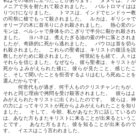
私はその場所に立ったことがあります。 タダイは、アル
メニアで矢を射たれて殺されました。 バルトロマイはは
りつけになりました。 トマスは、インドでヒンドゥー教
の司祭に槍でもって殺されました。 ルカは、ギリシャで
オリーブの木に首吊りにされ殺されました。 熱心党のシ
モンは、ペルシャで身体をのこぎりで半分に裂かれ殺され
ました。 ヨハネは、煮えたぎる油の釜の中に落とされま
したが、奇跡的に死から逃れました。 パウロは首を切ら
れ殺されました。 これらの聖者は、キリストの復活を説
教したがために殺されました。 何世紀をも経て、人々は
それらを信じました、なぜなら、彼ら聖者は、キリストが
死からよみがえられた後に、彼らが見たこと、感じたこ
と、そして聞いたことを拒否するよりはむしろ死ぬことを
選んだからです。
何世代もが過ぎ、何千人ものクリスチャンたちが、
それと同じ理由で拷問を受け殺害されました。 彼らはよ
みがえられたキリストに出くわしたのです。 彼らは、神
の力によってキリストが死からよみがえられたことを知り
ました。 そして、今朝、私があなた方に話しているの
は、あなた方もまたキリストに来ることが出来るというこ
とです。 あなた方もまた、彼を知ることが出来るので
す。 イエスはこう言われました、