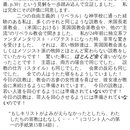
書, p.30）という見解を一歩踏み込んで立証しました。 私
は完全にその評価に同意します。
二つの自由主義的（リベラル）な神学校に通った経
験のある私は、多くのそれと同じような説教を、米国長老
派教会、（米国における）英国国教会派教会や、他の“主
流”のリベラル教会で聞きました。 私が24年前に独立系フ
ァンダメンタリスト・バプテストになった時、非常な驚き
を受けました。 それは、若い牧師達は、英国国教会派も
しくはメソジスト派の牧師とほとんど変わらない説教をし
ていたからです！ 驚いた事に、
ほとんど全く
違いがなか
ったことです！ 主題は、両方の場合で同じでした。 説
教の仕方（スタイル）も同じでした。 会衆の反応も同じ
でした。 全ての人はうたた寝をもようしていました！
今日の説教は、教会の古参の女性達を喜ばせ、彼女達が教
会に来続けるように準備されています。 今日の説教は、
若い人達を回心するようには準備されて
いない
のです！
今日の説教は、罪人を回心させるようには準備されて
いな
い
のです！
“もしキリストがよみがえらなかったとしたら、わた
したちの宣教はむなしく・・・”（コリント人への第
一の手紙第15章14節）。