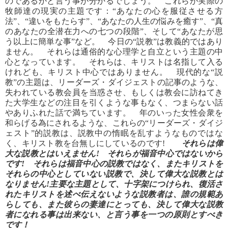
のであるかと言う事が分かるでしょう。 これらが実際の
牧師達の現実の主題です：“あなたの心を服従させる方
法”、“違いをもたらす”、“あなたの人生の悩みを癒す”、“真
のあなたの全潜在力への七つの段階”、そして“あなたが思
う以上に簡単な事”など。 今日の“説教”は教義的ではあり
ません。 それらは通俗的な心理学と自立という主題の中
心となっています。 それらは、キリストは名指して入る
けれども、キリスト中心ではありません。 現代的な“説
教”の主題は、リーダーズ・ダイジェストの記事のような、
失われている教会員を当惑させ、もしくは教会に訪ねてき
た大学生などの注目を引くような事もなく、つまらない話
やありふれた話で満ちています。 年のいった女性会衆を
和らげる為にされるような、これらの“リーダーズ・ダイジ
ェスト”的説教は、説教中の惰眠を乱すようなものではな
く、キリスト教を台無しにしているのです!
それらは偉
大な説教とはいえません! それらが福音中心ではないから
です! それらは福音中心の説教ではなく、またキリストを
それらの中心としていない説教で、決して偉大な説教とは
なりません!主要な主題として、十字架につけられ、復活さ
れたキリストを述べ伝えないような説教者は、誰の規範あ
らしても、また彼らの妻達にとっても、決して偉大な説教
者になれる事は出来ない、と言う事を一つの原則とすべき
です！