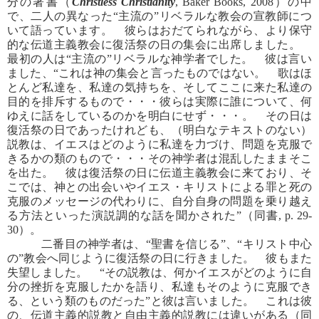
分の著書（
Christless Christianity
, Baker Books, 2008）の中
で、二人の異なった“主流の”リベラルな教会の宣教師につ
いて語っています。 彼らはおだてられながら、より保守
的な伝道主義教会に復活祭の日の集会に出席しました。
最初の人は“主流の”リベラルな神学者でした。 彼は言い
ました、“これは神の集会と言ったものではない。 歌はほ
とんど私達を、私達の気持ちを、そしてここに来た私達の
目的を排斥するもので・・・彼らは実際に誰について、何
ゆえに話をしているのかを明白にせず・・・。 その日は
復活祭の日であったけれども、（明白なテキストのない）
説教は、イエスはどのように私達を力づけ、問題を克服で
きるかの類のもので・・・その神学者は混乱したままそこ
を出た。 彼は復活祭の日に伝道主義教会に来ており、そ
こでは、神との出会いやイエス・キリストによる罪と死の
克服のメッセージの代わりに、自分自身の問題を乗り越え
る方法といった演説調的な話を聞かされた”（同書, p. 29-
30）。
二番目の神学者は、“聖書を信じる”、“キリスト中心
の”教会へ同じように復活祭の日に行きました。 彼もまた
失望しました。 “その説教は、何かイエスがどのように自
分の挫折を克服したかを語り、私達もそのように克服でき
る、という類のものだった”と彼は言いました。 これは彼
の、伝道主義的説教と自由主義的説教には違いがある（同