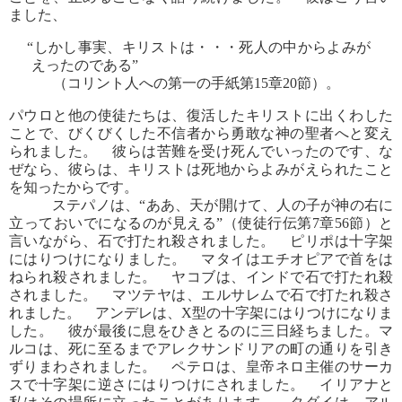
ました、
“しかし事実、キリストは・・・死人の中からよみが
えったのである”
（コリント人への第一の手紙第15章20節）。
パウロと他の使徒たちは、復活したキリストに出くわした
ことで、びくびくした不信者から勇敢な神の聖者へと変え
られました。 彼らは苦難を受け死んでいったのです、な
ぜなら、彼らは、キリストは死地からよみがえられたこと
を知ったからです。
ステパノは、“ああ、天が開けて、人の子が神の右に
立っておいでになるのが見える”（使徒行伝第7章56節）と
言いながら、石で打たれ殺されました。 ピリポは十字架
にはりつけになりました。 マタイはエチオピアで首をは
ねられ殺されました。 ヤコブは、インドで石で打たれ殺
されました。 マツテヤは、エルサレムで石で打たれ殺さ
れました。 アンデレは、X型の十字架にはりつけになりま
した。 彼が最後に息をひきとるのに三日経ちました。マ
ルコは、死に至るまでアレクサンドリアの町の通りを引き
ずりまわされました。 ペテロは、皇帝ネロ主催のサーカ
スで十字架に逆さにはりつけにされました。 イリアナと