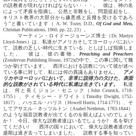
の説教者が現れなければならない・・・。 彼は、神の名
によって矛盾を指摘し、公然と非難をし、問題提起をし、
キリスト教界の大部分から嫌悪感と反撥を受けるであろ
う”と書いています（ A. W. Tozer, D.D.,
Of God and Men,
Christian Publications, 1960, pp. 22, 23）。
マーティン・ロイドージョーンズ博士（Dr. Martyn
Lloyd-Jones）は、私達がアメリカそしてヨーロッパにおい
て、説教の乏しい時代に生きている、としばしば指摘しま
した。 彼は、彼の書物、
Preaching and Preachers
(Zondervan Publishing House, 1972)の中で、この事に関して幾
つか挙げています。 西洋における説教について彼が述べ
ている事に対して、私には何の異議もありません。
アメ
リカやヨーロッパにおいて、非常に説得力の欠けた、表面
的な説教がされている時代に私達は生きています。
私達
は、何と長くジョン・セニック（John Cennick, 1718-
1755）、ティモシー・ドワイト（Timothy Dwight, 1752-
1817）、ハゥエル・ハリス（Howell Harris, 1714-1773）、そ
してアサエル・ネッツルトン（Asahel Nettleton, 1783-1844）
のような福音説教者が出てくるのを願えばよいのでしょう
か！ 今日、偉大な説教者達はいるでしょうか? 名を挙げ
てください! 西洋の国々において、偉大な説教者達の全
盛期は過ぎ去ってしまいました。 説教する事を知ってい