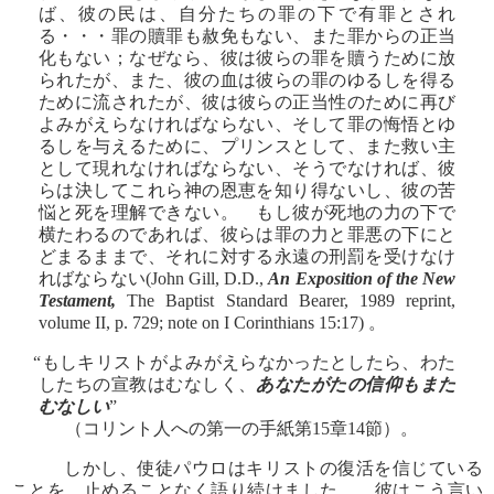
ば、彼の民は、自分たちの罪の下で有罪とされ
る・・・罪の贖罪も赦免もない、また罪からの正当
化もない；なぜなら、彼は彼らの罪を贖うために放
られたが、また、彼の血は彼らの罪のゆるしを得る
ために流されたが、彼は彼らの正当性のために再び
よみがえらなければならない、そして罪の悔悟とゆ
るしを与えるために、プリンスとして、また救い主
として現れなければならない、そうでなければ、彼
らは決してこれら神の恩恵を知り得ないし、彼の苦
悩と死を理解できない。 もし彼が死地の力の下で
横たわるのであれば、彼らは罪の力と罪悪の下にと
どまるままで、それに対する永遠の刑罰を受けなけ
ればならない(John Gill, D.D.,
An Exposition of the New
Testament,
The Baptist Standard Bearer, 1989 reprint,
volume II, p. 729; note on I Corinthians 15:17) 。
“もしキリストがよみがえらなかったとしたら、わた
したちの宣教はむなしく、
あなたがたの信仰もまた
むなしい
”
（コリント人への第一の手紙第15章14節）。
しかし、使徒パウロはキリストの復活を信じている
ことを、止めることなく語り続けました。 彼はこう言い