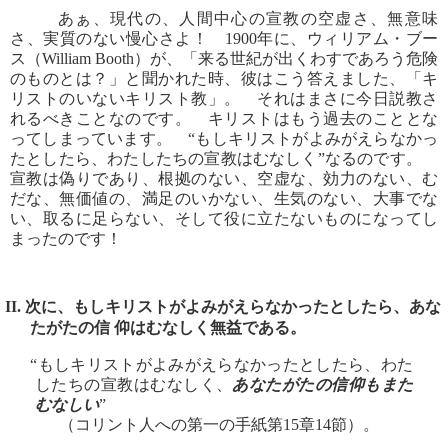
あぁ、現代の、人間中心の宣教の空虚さ、無意味
さ、実質のない慢心さよ！ 1900年に、ウィリアム・ブー
ス（William Booth）が、「来る世紀が出くわすであろう危険
のものとは？」と聞かれた時、彼はこう答えました、「キ
リストのいないキリスト教」。 それはまさに今日説教さ
れるべきことなのです。 キリストはもう過去のこととな
ってしまっています。 “もしキリストがよみがえらなかっ
たとしたら、わたしたちの宣教はむなしく”なるのです。
宣教は偽りであり、根拠のない、空虚な、効力のない、む
だな、無価値の、満足のいかない、生気のない、大事でな
い、取るに足らない、そして役に立たないものになってし
まったのです！
II. 次に、もしキリストがよみがえらなかったとしたら、あな
たがたの信 仰はむなしく無益である。
“もしキリストがよみがえらなかったとしたら、わた
したちの宣教はむなしく、
あなたがたの信仰もまた
むなしい
”
（コリント人への第一の手紙第15章14節）。