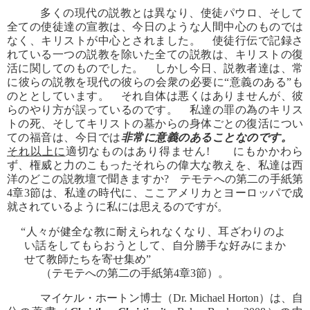
多くの現代の説教とは異なり、使徒パウロ、そして
全ての使徒達の宣教は、今日のような人間中心のものでは
なく、キリストが中心とされました。 使徒行伝で記録さ
れている一つの説教を除いた全ての説教は、キリストの復
活に関してのものでした。 しかし今日、説教者達は、常
に彼らの説教を現代の彼らの会衆の必要に“意義のある”も
のととしています。 それ自体は悪くはありませんが、彼
らのやり方が誤っているのです。 私達の罪の為のキリス
トの死、そしてキリストの墓からの身体ごとの復活につい
ての福音は、今日では
非常に意義のあることなのです。
それ以上に
適切なものはあり得ません! にもかかわら
ず、権威と力のこもったそれらの偉大な教えを、私達は西
洋のどこの説教壇で聞きますか? テモテへの第二の手紙第
4章3節は、私達の時代に、ここアメリカとヨーロッパで成
就されているように私には思えるのですが。
“人々が健全な教に耐えられなくなり、耳ざわりのよ
い話をしてもらおうとして、自分勝手な好みにまか
せて教師たちを寄せ集め”
（テモテへの第二の手紙第4章3節）。
マイケル・ホートン博士（Dr. Michael Horton）は、自