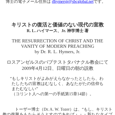
博士の電子メール住所は
rlhymersjr@sbcglobal.net
です。
キリストの復活と価値のない現代の宣教
R. L. ハイマース、Jr. 神学博士 著
THE RESURRECTION OF CHRIST AND THE
VANITY OF MODERN PREACHING
by Dr. R. L. Hymers, Jr.
ロスアンゼルスのバプテストタバナクル教会にて
2009年4月12日、日曜日の朝の説教
“もしキリストがよみがえらなかったとしたら、わ
たしたちの宣教はむなしく、あなたがたの信仰も
またむなしい”
（コリント人への第一の手紙第15章14節）。
トーザー博士（Dr. A. W. Tozer）は、“もし、キリスト
教の復興をもたらそうとすのであれば・・・新たなタイプ