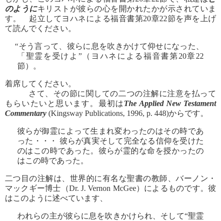
のように
キリストが彼らの心を開かれたかが示されていま
す。 起立してヨハネによる福音書第20章22節を声を上げ
て読んでください。
“そう言って、彼らに息を吹きかけて仰せになった、
「聖霊を受けよ”（ヨハネによる福音書第20章22
節）。
着席してください。
さて、その節に関しての二つの注解に注意を払って
もらいたいと思います。最初は
The Applied New Testament
Commentary
(Kingsway Publications, 1996, p. 448)からです。
彼らが御霊によって生まれ変わったのはその時であ
った・・・ 彼らが真実そして完全なる信仰を受けた
のはこの時であった。彼らが霊的な命を授かったの
はこの時であった。
二つ目の注解は、世界的に有名な聖書の教師、バーノン・
マックギー博士（Dr. J. Vernon McGee）によるものです。彼
はこのように述べています、
われらの主が彼らに息を吹きかけられ、そして“聖霊