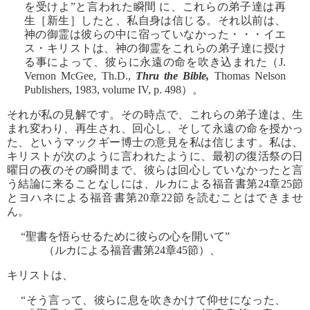
を受けよ”と言われた瞬間 に、これらの弟子達は再
生［新生］したと、私自身は信じる。それ以前は、
神の御霊は彼らの中に宿っていなかった・・・イエ
ス・キリストは、神の御霊をこれらの弟子達に授け
る事によって、彼らに永遠の命を吹き込まれた（J.
Vernon McGee, Th.D.,
Thru the Bible,
Thomas Nelson
Publishers, 1983, volume IV, p. 498）。
それが私の見解です。その時点で、これらの弟子達は、生
まれ変わり、再生され、回心し、そして永遠の命を授かっ
た、というマックギー博士の意見を私は信じます。私は、
キリストが次のように言われたように、最初の復活祭の日
曜日の夜のその瞬間まで、彼らは回心していなかったと言
う結論に来ることなしには、ルカによる福音書第24章25節
とヨハネによる福音書第20章22節を読むことはできませ
ん。
“聖書を悟らせるために彼らの心を開いて”
（ルカによる福音書第24章45節）、
キリストは、
“そう言って、彼らに息を吹きかけて仰せになった、