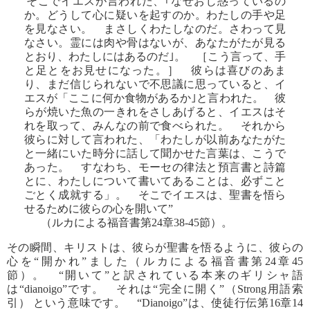
“そこでイエスが言われた、｢なぜおじ惑っているの
か。どうして心に疑いを起すのか。わたしの手や足
を見なさい。 まさしくわたしなのだ。さわって見
なさい。霊には肉や骨はないが、あなたがたが見る
とおり、わたしにはあるのだ｣。 ［こう言って、手
と足とをお見せになった。］ 彼らは喜びのあま
り、まだ信じられないで不思議に思っていると、イ
エスが「ここに何か食物があるか｣と言われた。 彼
らが焼いた魚の一きれをさしあげると、イエスはそ
れを取って、みんなの前で食べられた。 それから
彼らに対して言われた、「わたしが以前あなたがた
と一緒にいた時分に話して聞かせた言葉は、こうで
あった。 すなわち、モーセの律法と預言書と詩篇
とに、わたしについて書いてあることは、必ずこと
ごとく成就する」。 そこでイエスは、聖書を悟ら
せるために彼らの心を開いて”
（ルカによる福音書第24章38-45節）。
その瞬間、キリストは、彼らが聖書を悟るように、彼らの
心を“開かれ”ました（ルカによる福音書第24章45
節）。 “開いて”と訳されている本来のギリシャ語
は“dianoigo”です。 それは“完全に開く”（Strong用語索
引） という意味です。 “Dianoigo”は、使徒行伝第16章14