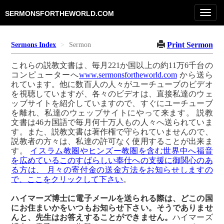
Toggl
SERMONSFORTHEWORLD.COM
navig
Print Sermon
Sermons Index
Sermon
これらの説教文書は、毎月221か国以上の約11万6千台の
コンピューターへ
www.sermonsfortheworld.com
から送ら
れています。他に数百人の人々がユーチューブのビデオ
を視聴していますが、各々のビデオは、直接私達のウェ
ッブサイトを紹介していますので、すぐにユーチューブ
を離れ、私達のウェッブサイトにやって来ます。 説教
文書は46カ国語で毎月何十万人もの人々へ送られていま
す。また、説教文書は著作権で守られていませんので、
説教者の方々は、私達の許可なく使用することが出来ま
す。
イスラム教圏やヒンズー教圏を含む世界中へ福音
を広めているこのすばらしい奉仕への支援に御関心のあ
る方は、 月々の寄付金の送金方法をお知らせしますの
で、ここをクリックして下さい
。
ハイマーズ博士に電子メールを送られる際は、どこの国
にお住まいかをいつもお知らせ下さい。そうでありませ
んと、先生はお答えすることができません。
ハイマーズ