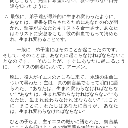
閉じこもり、完全に希望のない、救い手のない自分
達を知ったように。
7. 最後に、弟子達が最終的に生まれ変わったように、
あなたは、聖書を悟らされるためにあなたの心が開
かれ、聖霊があなたとキリストを合一させ、あなた
はキリストに安息をもち、彼の御血でもって清めら
れ、生まれ変わることです。
一般に、弟子達にはそのことが起こったのです。
そして、そのことは、あなたに起こらなければならないこ
となのです。 そのことが、すぐにあなたに起こるよう
に。 イエスの御名において、アーメン。
晩に、役人がイエスのところに来て、 永遠の生命に
ついて尋ねた； 主は、真の御言葉でもって明白に語
られた、 “あなたは、生まれ変わらなければならな
い” “あなたは、生まれ変わらなければならない” “あ
なたは、生まれ変わらなければならない” “まこと
に、まことに、わたしはあなたに言うが、 あなた
は、生まれ変わらなければならない”
ひとの子らよ、主イエスの厳かに語られた、 御言葉
にこころを傾けよ； その御言葉を無益なものにして