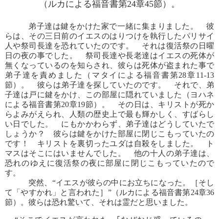
（ルカによる福音書第24章45節）。
弟子達は鍵をかけた家で一緒に集まりました。 彼
らは、その三日前のイエスのはりつけを執行したパリサイ
人や祭司長達を恐れていたのです。 それは復活祭の日曜
日の夜の事でした。 祭司長達や長老達はイエスの死体が
無くなっているのを知らされ、彼らは死体が盗まれた事で
弟子達を責めました（マタイによる福音書第28章11-13
節）。 彼らは弟子達を探していたのです。 それで、弟
子達は戸に鍵をかけ、この部屋に隠れていました（ヨハネ
による福音書第20章19節）。 その日は、キリストが死か
らよみがえられ、人類の歴史上で最も輝かしく、すばらし
い日でした。 にもかかわらず、弟子達はどうしていたで
しょうか？ 彼らは鍵をかけた部屋に閉じこもっていたの
です！ キリストを裏切ったユダは自殺をしました。 ト
マスはそこにはいませんでした。 他の十人の弟子達は、
恐れのゆえに復活祭の夜に部屋に閉じこもっていたので
す。
突然、“イエスが彼らの中にお立ちになった。［そし
て「やすかれ」と言われた］”（ルカによる福音書第24章36
節）。彼らは恐れ驚いて、それは霊だと思いました。