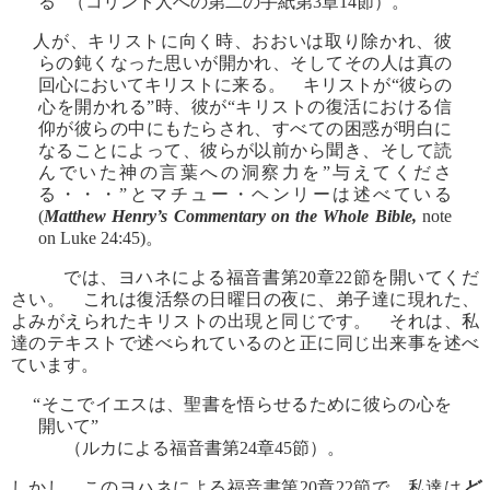
る” （コリント人への第二の手紙第3章14節）。
人が、キリストに向く時、おおいは取り除かれ、彼
らの鈍くなった思いが開かれ、そしてその人は真の
回心においてキリストに来る。 キリストが“彼らの
心を開かれる”時、彼が“キリストの復活における信
仰が彼らの中にもたらされ、すべての困惑が明白に
なることによって、彼らが以前から聞き、そして読
んでいた神の言葉への洞察力を”与えてくださ
る・・・”とマチュー・ヘンリーは述べている
(
Matthew Henry’s Commentary on the Whole Bible,
note
on Luke 24:45)。
では、ヨハネによる福音書第20章22節を開いてくだ
さい。 これは復活祭の日曜日の夜に、弟子達に現れた、
よみがえられたキリストの出現と同じです。 それは、私
達のテキストで述べられているのと正に同じ出来事を述べ
ています。
“そこでイエスは、聖書を悟らせるために彼らの心を
開いて”
（ルカによる福音書第24章45節）。
しかし、このヨハネによる福音書第20章22節で、私達は
ど