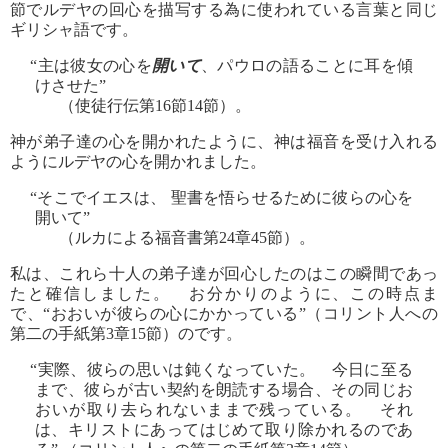
節でルデヤの回心を描写する為に使われている言葉と同じ
ギリシャ語です。
“主は彼女の心を
開いて
、パウロの語ることに耳を傾
けさせた”
（使徒行伝第16節14節）。
神が弟子達の心を開かれたように、神は福音を受け入れる
ようにルデヤの心を開かれました。
“そこでイエスは、 聖書を悟らせるために彼らの心を
開いて”
（ルカによる福音書第24章45節）。
私は、これら十人の弟子達が回心したのはこの瞬間であっ
たと確信しました。 お分かりのように、この時点ま
で、“おおいが彼らの心にかかっている”（コリント人への
第二の手紙第3章15節）のです。
“実際、彼らの思いは鈍くなっていた。 今日に至る
まで、彼らが古い契約を朗読する場合、その同じお
おいが取り去られないままで残っている。 それ
は、キリストにあってはじめて取り除かれるのであ