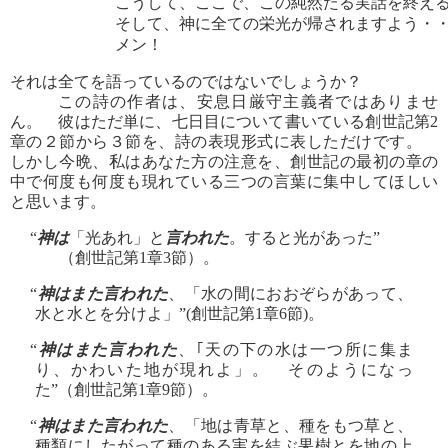
こうして、ここで、この純然たる実話を終え
そして、神に全ての栄光が帰されますよう・
メン！
それは全てを語っているのではないでしょうか？
この詩の作者は、安息日厳守主義者ではありませ
ん。 彼はただ単に、七日目について書いている創世記第2
章の２節から３節を、詩の表現形式に表しただけです。
しかし今晩、私はあなた方の注意を、創世記の最初の章の
中で何度も何度も現れている三つの言葉に集中してほしい
と思います。
“
神は
「光あれ」と
言われた
。すると光があった”
（創世記第1章3節）。
“
神はまた言われた
、「水の間におおぞらがあって、
水と水とを分けよ」”(創世記第1章6節)。
“
神はまた言われた
、｢天の下の水は一つ所に集ま
り、かわいた地が現れよ」。 そのようになっ
た”（創世記第1章9節）。
“
神はまた言われた
、「地は青草と、種をもつ草と、
種類にしたがって種のある実を結ぶ果樹とを地の上