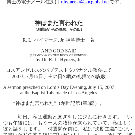
博士の電子メール住所は
rlhymersjr@sbcglobal.net
です。
神はまた言われた
（創世記からの説教、その四）
R. L. ハイマース, Jr. 神学博士 著
AND GOD SAID
(SERMON #4 ON THE BOOK OF GENESIS)
by Dr. R. L. Hymers, Jr.
ロスアンゼルスのバプテストタバナクル教会にて
2007年7月15日、主の日の晩の礼拝での説教
A sermon preached on Lord’s Day Evening, July 15, 2007
at the Baptist Tabernacle of Los Angeles
“神はまた言われた”（創世記第1章3節）。
毎日、私は運動と泳ぎをしにジムに行きます。 い
つも午後には、もう一人の牧師が来られていて、私はよく
彼と話をします。 何週間か前に、私は“決断主義”につい
て書いた私の本を彼にプレゼントしました。 そして、彼