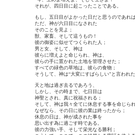
それが、四日目に起こったことである。
もし、五日目がよかった日だと思うのであれ
ただ、神が六日目になされた
そのことを見よ；
獣、家畜、そして這うもの！
彼の御姿に似せてつくられた人；
男と女、そして、神は
彼らに増えよと命じられ、神は、
彼らの手に置かれた土地を管理させた；
すべての緑色の草地は、彼らの食物；
そうして、神は“大変にすばらしい”と言われ
天と地は過ぎ去るであろう、
しかし、その時まで、七日目は
神聖とされ、真に祝福される；
そして、神は我々全てに休息する事を命じら
なぜなら、その日に彼の業は終ったから；
休息の日は、神が成された事を
思い出す為に過ごす時である。
彼の力強い手、そして栄光なる勝利；