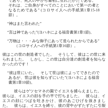
であり、死人の中から最初に生れたかたである。
それは、ご自身がすべてのことにおいて第一の者と
なるためである” (コロサイ人への手紙第1章15-18
節）。
“神はまた言われた”
“言は神であった”(ヨハネによる福音書第1章1節)。
“万物は・・・みな御子にあって造られたからである”
（コロサイ人への手紙第1章16節）。
彼はこの世の創造者でした。 そうして、彼はこの世に来
られました。 しかし、この世は自分達の創造者を知らな
かったのです！
“彼は世にいた。 そして世は彼によってできたので
あるが、世は彼を知らずにいた”(ヨハネによる福音
書第1章10節)。
彼らはゲツセマネの園でイエスを捕らえました。
彼らは、イエスの顔を手の平で打ちました。 彼らは、イ
エスの顔につばを吐きかけ、彼のあごひげを抜きまし
た。 彼らは、イエスを縛り、彼の背中がずたずたに引裂