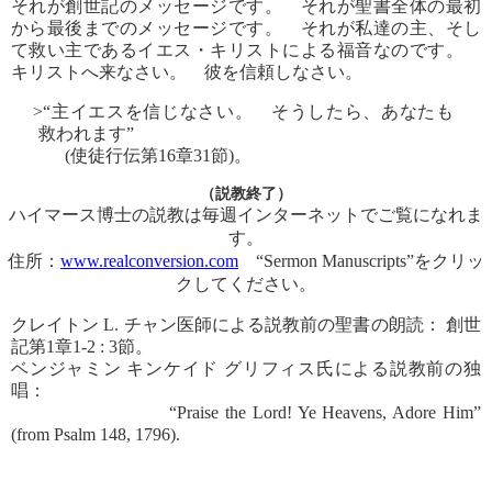
それが創世記のメッセージです。 それが聖書全体の最初
から最後までのメッセージです。 それが私達の主、そし
て救い主であるイエス・キリストによる福音なのです。
キリストへ来なさい。 彼を信頼しなさい。
>“主イエスを信じなさい。 そうしたら、あなたも
救われます”
(使徒行伝第16章31節)。
（説教終了）
ハイマース博士の説教は毎週インターネットでご覧になれま
す。
住所：
www.realconversion.com
“Sermon Manuscripts”をクリッ
クしてください。
クレイトン L. チャン医師による説教前の聖書の朗読： 創世
記第1章1-2 : 3節。
ベンジャミン キンケイド グリフィス氏による説教前の独
唱：
“Praise the Lord! Ye Heavens, Adore Him”
(from Psalm 148, 1796).