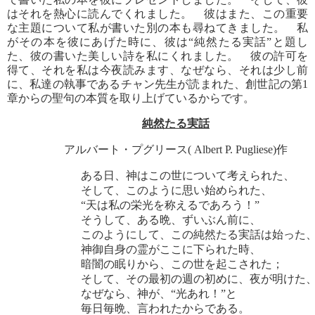
はそれを熱心に読んでくれました。 彼はまた、この重要
な主題について私が書いた別の本も尋ねてきました。 私
がその本を彼にあげた時に、彼は“純然たる実話”と題し
た、彼の書いた美しい詩を私にくれました。 彼の許可を
得て、それを私は今夜読みます、なぜなら、それは少し前
に、私達の執事であるチャン先生が読まれた、創世記の第1
章からの聖句の本質を取り上げているからです。
純然たる実話
アルバート・プグリース( Albert P. Pugliese)作
ある日、神はこの世について考えられた、
そして、このように思い始められた、
“天は私の栄光を称えるであろう！”
そうして、ある晩、ずいぶん前に、
このようにして、この純然たる実話は始った
神御自身の霊がここに下られた時、
暗闇の眠りから、この世を起こされた；
そして、その最初の週の初めに、夜が明けた
なぜなら、神が、“光あれ！”と
毎日毎晩、言われたからである。