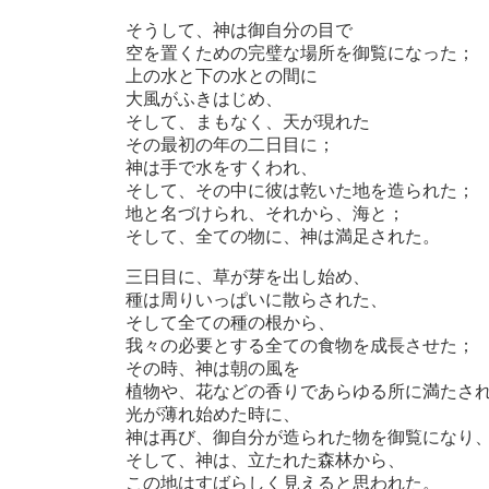
そうして、神は御自分の目で
空を置くための完璧な場所を御覧になった；
上の水と下の水との間に
大風がふきはじめ、
そして、まもなく、天が現れた
その最初の年の二日目に；
神は手で水をすくわれ、
そして、その中に彼は乾いた地を造られた；
地と名づけられ、それから、海と；
そして、全ての物に、神は満足された。
三日目に、草が芽を出し始め、
種は周りいっぱいに散らされた、
そして全ての種の根から、
我々の必要とする全ての食物を成長させた；
その時、神は朝の風を
植物や、花などの香りであらゆる所に満たさ
光が薄れ始めた時に、
神は再び、御自分が造られた物を御覧になり
そして、神は、立たれた森林から、
この地はすばらしく見えると思われた。