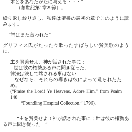
木とをあなたがたに与える・・・”
（創世記第1章29節）。
繰り返し繰り返し、私達は聖書の最初の章でこのように読
みます。
“神はまた言われた”
グリフィス氏がたった今歌ったすばらしい賛美歌のよう
に、
主を賛美せよ、神が話された事に；
世は彼の権勢ある声に聞き従った。
律法は決して壊される事はない
なぜなら、それらの導きは彼によって造られたた
め。
(“Praise the Lord! Ye Heavens, Adore Him,” from Psalm
148,
“Foundling Hospital Collection,” 1796).
“主を賛美せよ！神が話された事に；世は彼の権勢あ
る声に聞き従った！”