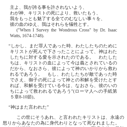
主よ、我が誇る事を許されないよう、
わが神、キリストの死により、救いたもう、
我をもっとも魅了する全てのむなしい事々を、
彼の血のゆえ、我はそれらを犠牲とす。
("When I Survey the Wondrous Cross" by Dr. Isaac
Watts, 1674-1748).
“しかし、まだ罪人であった時、わたしたちのために
キリストが死んで下さったことによって、神はわた
したちに対する愛を示されたのである。 わたした
ちは、キリストの血によって今は義とされているの
だから、なおさら、彼によって神のいかりから救わ
れるであろう。 もし、わたしたちが敵であった時
でさえ、御子の死によって神との和解を受けたとす
れば、和解を受けている今は、なおさら、彼のいの
ちによって救われるであろう”(ローマ人への手紙第
５章8-10節)。
“神はまた言われた”
この世にそうあれ、と言われたキリストは、永遠の
怒りからあなたの為に身代わりとなって死なれました。