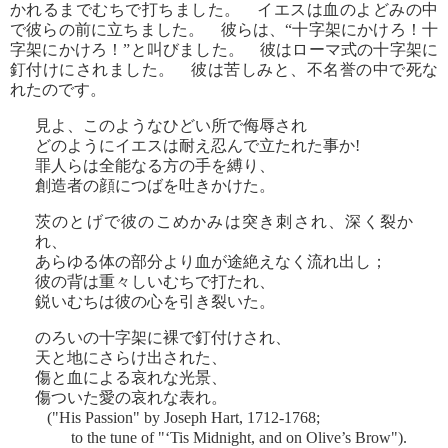
かれるまでむちで打ちました。 イエスは血のよどみの中
で彼らの前に立ちました。 彼らは、“十字架にかけろ！十
字架にかけろ！”と叫びました。 彼はローマ式の十字架に
釘付けにされました。 彼は苦しみと、不名誉の中で死な
れたのです。
見よ、このようなひどい所で侮辱され
どのようにイエスは耐え忍んで立たれた事か!
罪人らは全能なる方の手を縛り、
創造者の顔につばを吐きかけた。
茨のとげで彼のこめかみは突き刺され、深く裂か
れ、
あらゆる体の部分より血が途絶えなく流れ出し；
彼の背は重々しいむちで打たれ、
鋭いむちは彼の心を引き裂いた。
のろいの十字架に裸で釘付けされ、
天と地にさらけ出された、
傷と血による哀れな光景、
傷ついた愛の哀れな表れ。
("His Passion" by Joseph Hart, 1712-1768;
to the tune of "‘Tis Midnight, and on Olive’s Brow").