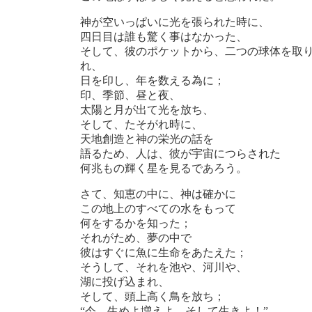
神が空いっぱいに光を張られた時に、
四日目は誰も驚く事はなかった、
そして、彼のポケットから、二つの球体を取
れ、
日を印し、年を数える為に；
印、季節、昼と夜、
太陽と月が出て光を放ち、
そして、たそがれ時に、
天地創造と神の栄光の話を
語るため、人は、彼が宇宙につらされた
何兆もの輝く星を見るであろう。
さて、知恵の中に、神は確かに
この地上のすべての水をもって
何をするかを知った；
それがため、夢の中で
彼はすぐに魚に生命をあたえた；
そうして、それを池や、河川や、
湖に投げ込まれ、
そして、頭上高く鳥を放ち；
“今、生めよ増えよ、そして生きよ！”