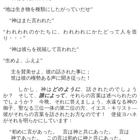
“地は生き物を種類にしたがっていだせ”
“神はまた言われた”
“われわれのかたちに、われわれにかたどって人を造
り・・・”
“神は彼らを祝福して言われた”
“生めよ、ふえよ”
主を賛美せよ、彼の話された事に；
世は彼の権勢ある声に聞き従った！
しかし、神は
どのように
、話されたのでしょう
か？ そして、
誰によって
、それらの言葉は述べられたの
でしょうか？ 今晩、それに答えましょう、永遠なる神の
御子、聖なる三位一体の第二位の方、イエス・キリスト―
彼がそれらの言葉を話されたお方なのです！ 使徒ヨハネ
がそれを明らかにしています：
“初めに言があった。 言は神と共にあった。 言は
神であった。 この言は初めに神と共にあった。