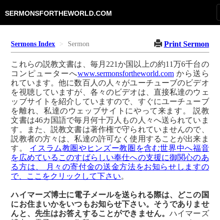
SERMONSFORTHEWORLD.COM
Print Sermon
Sermons Index
Sermon
これらの説教文書は、毎月221か国以上の約11万6千台の
コンピューターへ
www.sermonsfortheworld.com
から送ら
れています。他に数百人の人々がユーチューブのビデオ
を視聴していますが、各々のビデオは、直接私達のウェ
ッブサイトを紹介していますので、すぐにユーチューブ
を離れ、私達のウェッブサイトにやって来ます。 説教
文書は46カ国語で毎月何十万人もの人々へ送られていま
す。また、説教文書は著作権で守られていませんので、
説教者の方々は、私達の許可なく使用することが出来ま
す。
イスラム教圏やヒンズー教圏を含む世界中へ福音
を広めているこのすばらしい奉仕への支援に御関心のあ
る方は、 月々の寄付金の送金方法をお知らせしますの
で、ここをクリックして下さい
。
ハイマーズ博士に電子メールを送られる際は、どこの国
にお住まいかをいつもお知らせ下さい。そうでありませ
んと、先生はお答えすることができません。
ハイマーズ