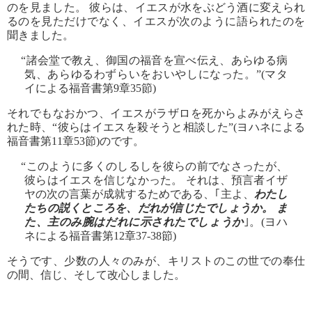
のを見ました。 彼らは、イエスが水をぶどう酒に変えられ
るのを見ただけでなく、イエスが次のように語られたのを
聞きました。
“諸会堂で教え、御国の福音を宣べ伝え、あらゆる病
気、あらゆるわずらいをおいやしになった。”(マタ
イによる福音書第9章35節)
それでもなおかつ、イエスがラザロを死からよみがえらさ
れた時、“彼らはイエスを殺そうと相談した”(ヨハネによる
福音書第11章53節)のです。
“このように多くのしるしを彼らの前でなさったが、
彼らはイエスを信じなかった。 それは、預言者イザ
ヤの次の言葉が成就するためである、｢主よ、
わたし
たちの説くところを、だれが信じたでしょうか。 ま
た、主のみ腕はだれに示されたでしょうか
｣。(ヨハ
ネによる福音書第12章37-38節)
そうです、少数の人々のみが、キリストのこの世での奉仕
の間、信じ、そして改心しました。