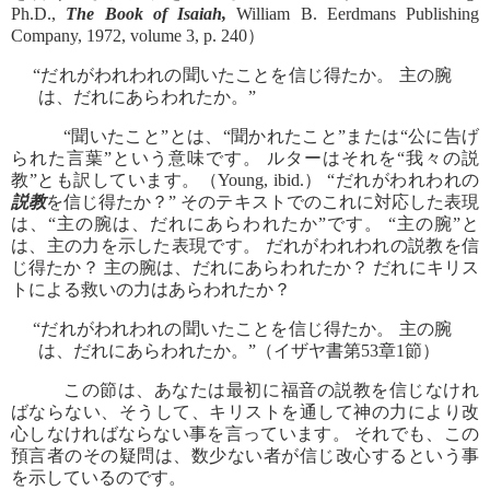
Ph.D.,
The Book of Isaiah,
William B. Eerdmans Publishing
Company, 1972, volume 3, p. 240）
“だれがわれわれの聞いたことを信じ得たか。 主の腕
は、だれにあらわれたか。”
“聞いたこと”とは、“聞かれたこと”または“公に告げ
られた言葉”という意味です。 ルターはそれを“我々の説
教”とも訳しています。（Young, ibid.） “だれがわれわれの
説教
を信じ得たか？” そのテキストでのこれに対応した表現
は、“主の腕は、だれにあらわれたか”です。 “主の腕”と
は、主の力を示した表現です。 だれがわれわれの説教を信
じ得たか？ 主の腕は、だれにあらわれたか？ だれにキリス
トによる救いの力はあらわれたか？
“だれがわれわれの聞いたことを信じ得たか。 主の腕
は、だれにあらわれたか。”（イザヤ書第53章1節）
この節は、あなたは最初に福音の説教を信じなけれ
ばならない、そうして、キリストを通して神の力により改
心しなければならない事を言っています。 それでも、この
預言者のその疑問は、数少ない者が信じ改心するという事
を示しているのです。