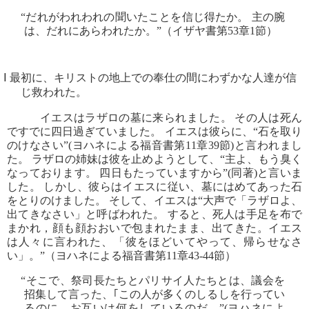
“だれがわれわれの聞いたことを信じ得たか。 主の腕
は、だれにあらわれたか。”（イザヤ書第53章1節）
Ⅰ 最初に、キリストの地上での奉仕の間にわずかな人達が信
じ救われた。
イエスはラザロの墓に来られました。 その人は死ん
ですでに四日過ぎていました。 イエスは彼らに、“石を取り
のけなさい”(ヨハネによる福音書第11章39節)と言われまし
た。 ラザロの姉妹は彼を止めようとして、“主よ、もう臭く
なっております。 四日もたっていますから”(同著)と言いま
した。 しかし、彼らはイエスに従い、墓にはめてあった石
をとりのけました。 そして、イエスは“大声で「ラザロよ、
出てきなさい」と呼ばわれた。 すると、死人は手足を布で
まかれ，顔も顔おおいで包まれたまま、出てきた。イエス
は人々に言われた、「彼をほどいてやって、帰らせなさ
い」。”（ヨハネによる福音書第11章43-44節）
“そこで、祭司長たちとパリサイ人たちとは、議会を
招集して言った、｢この人が多くのしるしを行ってい
るのに、お互いは何をしているのだ。”(ヨハネによ