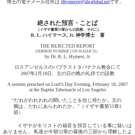
博士の電子メール住所は
rlhymersjr@sbcglobal.net
です。
絶された預言・ことば
（イザヤ書第53章からの説教、その二)
R. L. ハイマース, Jr. 神学博士 著
THE REJECTED REPORT
(SERMON NUMBER 2 ON ISAIAH 53）
by Dr. R. L. Hymers, Jr.
ロスアンゼルスのバプテストタバナクル教会にて
2007年2月18日、主の日の晩の礼拝での説教
A sermon preached on Lord’s Day Evening, February 18, 2007
at the Baptist Tabernacle of Los Angeles
“だれがわれわれの聞いたことを信じ得たか。主の
腕は、だれにあらわれたか。”（イザヤ書第53章1
節）
イザヤがキリストの福音を預言している事に疑いは
ありません。 私達が今朝52章の最後の三節から理解したよ