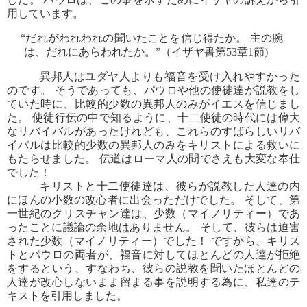
用しています。
“だれがわれわれの聞いたことを信じ得たか。 主の腕
は、だれにあらわれたか。”（イザヤ書第53章1節)
異邦人はユダヤ人よりも福音を受け入れやすかった
のです。 そうであっても、パウロや他の使徒達が説教をし
ていた時に、比較的少数の異邦人のみがイエスを信じまし
た。 使徒行伝の中で知るように、十二使徒の時代には偉大
なリバイバルがあったけれども、これらのすばらしいリバ
イバルは比較的少数の異邦人のみをキリストによる救いに
もたらせました。 伝道はローマ人の間でさえも大変な奉仕
でした！
キリストと十二使徒達は、彼らが説教した人達の内
にほんの小数の改心者に出会っただけでした。 そして、第
一世紀のクリスチャン達は、少数（マイノリティー）であ
ったことに議論の余地はありません。 そして、彼らは迫害
された少数（マイノリティー）でした！ ですから、キリス
トとパウロの両者が、福音に対してほとんどの人達が拒絶
をするという、すなわち、彼らの説教を聞いたほとんどの
人達が改心しないまま留まる事を説明する為に、私達のテ
キストを引用しました。