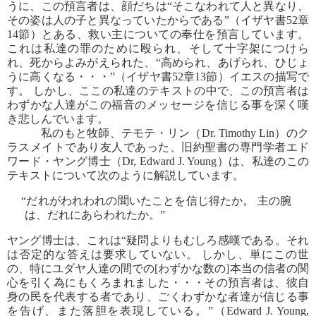
うに、この預言者は、顔だちは“そこなわれて人と異なり、
その姿は人の子と異なっていたからである”（イザヤ書52章
14節）とある、救い主についての奉仕を預言しています。
これは私達の罪のために殴られ、そして十字架につけら
れ、死からよみがえられた、“高められ、あげられ、ひじょ
うに高くなる・・・”（イザヤ書52章13節）イエスの描写で
す。 しかし、ここの私達のテキストの中で、この預言者は
わずかな人達がこの福音のメッセージを信じる事を深く嘆
き悲しんでいます。
私のもと牧師、テモテ・リン（Dr. Timothy Lin）のク
ラスメイトであり友人であった、旧約聖書の専門学者エド
ワード・ヤング博士（Dr, Edward J. Young）は、私達のこの
テキストについて次のように解説しています。
“だれがわれわれの聞いたことを信じ得たか。 主の腕
は、だれにあらわれたか。”
ヤング博士は、これは“疑問よりもむしろ感嘆である。それ
は否定的な答えは要求していない。 しかし、単にこの世
の、特にユダヤ人達の間での[わずかな数の]本当の信者の関
心を引く為にもくろまれました・・・その預言者は、彼自
身の民を代表する者であり、ごくわずかな者達が信じる事
を告げ、また落胆を表現している。”（Edward J. Young,