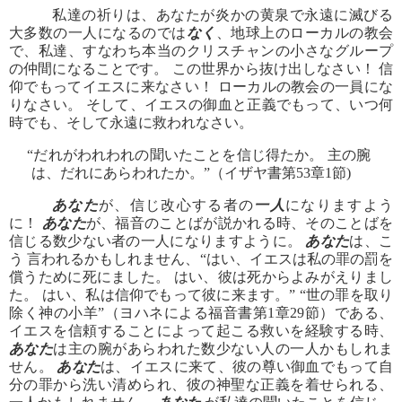
私達の祈りは、あなたが炎かの黄泉で永遠に滅びる
大多数の一人になるのでは
なく
、地球上のローカルの教会
で、私達、すなわち本当のクリスチャンの小さなグループ
の仲間になることです。 この世界から抜け出しなさい！ 信
仰でもってイエスに来なさい！ ローカルの教会の一員にな
りなさい。 そして、イエスの御血と正義でもって、いつ何
時でも、そして永遠に救われなさい。
“だれがわれわれの聞いたことを信じ得たか。 主の腕
は、だれにあらわれたか。”（イザヤ書第53章1節)
あなた
が、信じ改心する者の
一人
になりますよう
に！
あなた
が、福音のことばが説かれる時、そのことばを
信じる数少ない者の一人になりますように。
あなた
は、こ
う 言われるかもしれません、“はい、イエスは私の罪の罰を
償うために死にました。 はい、彼は死からよみがえりまし
た。 はい、私は信仰でもって彼に来ます。” “世の罪を取り
除く神の小羊”（ヨハネによる福音書第1章29節）である、
イエスを信頼することによって起こる救いを経験する時、
あなた
は主の腕があらわれた数少ない人の一人かもしれま
せん。
あなた
は、イエスに来て、彼の尊い御血でもって自
分の罪から洗い清められ、彼の神聖な正義を着せられる、