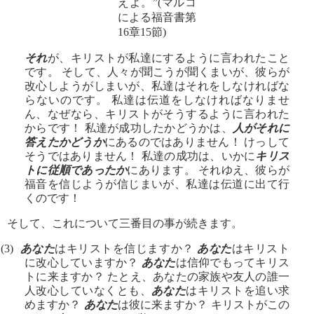
えよ。”(マルコ
による福音書第
16章15節)
それ
が、キリストが私達にするように言われたこと
です。 そして、人々が聞こうが聞くまいが、彼らが
改心しようがしまいが、私達はそれをしなければな
らないのです。 私達は伝道をしなければなりませ
ん、なぜなら、キリストがそうするように言われた
からです！ 私達が成功したかどうかは、
人がそれに
答えたかどうか
にあるのではありません！ けっして
そうではありません！ 私達の成功は、いかに
キリス
トに従順であったか
にあります。 それゆえ、彼らが
福音を信じようが信じまいが、私達は伝道に出て行
くのです！
そして、これについて三番目の事が続きます。
(3)
あなた
はキリストを信じますか？
あなた
はキリスト
に改心していますか？
あなた
は信仰でもってキリス
トに来ますか？ たとえ、あなたの家族や友人の誰一
人改心していなくとも、
あなた
はキリストを追い求
めますか？
あなた
は彼に来ますか？ キリストがこの