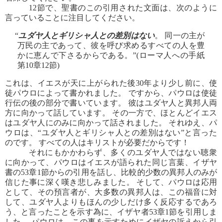
12節で、聖書のこの引用された文面は、次のように
言っていることに注目してください。
“
ユダヤ人とギリシャ人との差別はない
。 同一の主が
万民の主であって、彼を呼び求めるすべての人を豊
かに恵んで下さるからである。”(ローマ人への手紙
第10章12節)
これは、イエスが天に上がられた後30年より少し前に、使
徒パウロによって書かれました。 ですから、パウロは使徒
行伝の後の部分で書いています。 彼はユダヤ人と異邦人両
方に向かって話しています。 その一方で、ほとんどイエス
はユダヤ人にのみに向かって話されました。 それゆえ、パ
ウロは、“ユダヤ人とギリシャ人との差別はない”と言った
のです。 すべての人はキリストが必要だからです！
それにもかかわらず、多くのユダヤ人ではない聴衆
に向かって、パウロはイエスが語られた同じ言葉、イザヤ
書の53章1節からの引用を話し、比較的少数の異邦人のみが
信じた事に深く嘆き悲しみました。 そして、パウロは応用
として、その預言者が、大多数の異邦人は、この福音に対
して、ユダヤ人よりもほんの少しだけ多く反応するであろ
う、と言ったことを示す為に、イザヤ者53章1節を引用しま
した。 パウロは、この事を示すためにイザヤの訴えから引