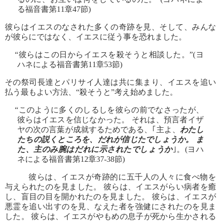
る福音書第11章47節)
彼らはイエスのなされた多くの奇跡を見、そして、みんな
が彼らにではなく、イエスに従う事を恐れました。
“彼らはこの日からイエスを殺そうと相談した。”(ヨ
ハネによる福音書第11章53節)
その祭司長達とパリサイ人達は共に集まり、イエスを追い
払う最もよい方法、“殺そうと”考え始めました。
“このように多くのしるしを彼らの前でなさったが、
彼らはイエスを信じなかった。 それは、預言者イザ
ヤの次の言葉が成就するためである、｢主よ、
わたし
たちの説くところを、だれが信じたでしょうか。 ま
た、主のみ腕はだれに示されたでしょうか
｣。(ヨハ
ネによる福音書第12章37-38節)
彼らは、イエスが奇跡的に五千人の人々に食べ物を
与えられたのを見ました。 彼らは、イエスがらい病者を癒
し、盲目の目を開かれたのを見ました。 彼らは、イエスが
悪霊を追い出すのを見、なえた者を強健にされたのを見ま
した。 彼らは、イエスがやもめの息子が死から生かされる