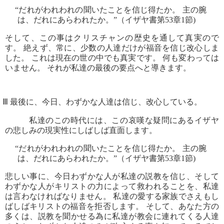
“だれがわれわれの聞いたことを信じ得たか。 主の腕
は、だれにあらわれたか。”（イザヤ書第53章1節)
そして、この事はクリスチャンの歴史を通して真実ので
す。 絶えず、常に、少数の人達だけが福音を信じ改心しま
した。 これは現在の世の中でも真実です。 何も変わっては
いません。 それが私達の最後の要点へと導きます。
Ⅲ 最後に、今日、わずかな人達は信じ、改心している。
私達のこの時代には、この哀嘆な疑問にあるイザヤ
の悲しみの現実性にしばしば直面します。
“だれがわれわれの聞いたことを信じ得たか。 主の腕
は、だれにあらわれたか。”（イザヤ書第53章1節)
悲しい事に、今日わずかな人が私達の説教を信じ、そして
わずかな人がキリストの力によって救われることを、私達
は言わなければなりません。 私達の愛する家族でさえもし
ばしばキリストの福音を拒否します。 そして、あなた方の
多くは、説教を聞かせる為に私達が教会に連れてくる人達