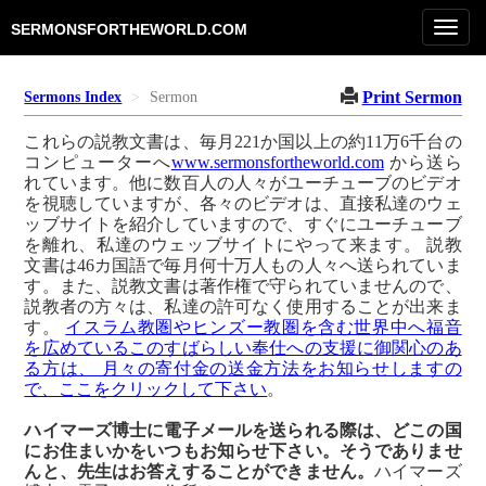
Toggl
SERMONSFORTHEWORLD.COM
navig
Print Sermon
Sermons Index
Sermon
これらの説教文書は、毎月221か国以上の約11万6千台の
コンピューターへ
www.sermonsfortheworld.com
から送ら
れています。他に数百人の人々がユーチューブのビデオ
を視聴していますが、各々のビデオは、直接私達のウェ
ッブサイトを紹介していますので、すぐにユーチューブ
を離れ、私達のウェッブサイトにやって来ます。 説教
文書は46カ国語で毎月何十万人もの人々へ送られていま
す。また、説教文書は著作権で守られていませんので、
説教者の方々は、私達の許可なく使用することが出来ま
す。
イスラム教圏やヒンズー教圏を含む世界中へ福音
を広めているこのすばらしい奉仕への支援に御関心のあ
る方は、 月々の寄付金の送金方法をお知らせしますの
で、ここをクリックして下さい
。
ハイマーズ博士に電子メールを送られる際は、どこの国
にお住まいかをいつもお知らせ下さい。そうでありませ
んと、先生はお答えすることができません。
ハイマーズ