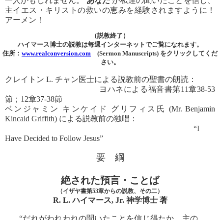
一人かもしれません。
あなた
が私達の聞いたことを信じ、
主イエス・キリストの救いの恵みを経験されますように！
アーメン！
（説教終了）
ハイマース博士の説教は毎週インターネットでご覧になれます。
住所：
www.realconversion.com
(Sermon Manuscripts) をクリックしてくだ
さい。
クレイトン L. チャン医士による説教前の聖書の朗読：
ヨハネによる福音書第11章38-53
節；12章37-38節
ベンジャミン キンケイド グリフィス氏 (Mr. Benjamin
Kincaid Griffith) による説教前の独唱：
“I
Have Decided to Follow Jesus”
要 綱
絶された預言・ことば
（イザヤ書第53章からの説教、その二）
R. L. ハイマース, Jr. 神学博士 著
“だれがわれわれの聞いたことを信じ得たか。主の