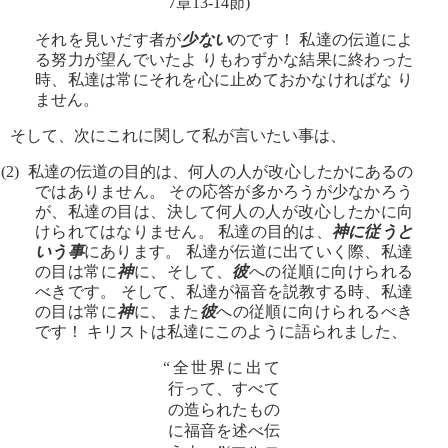
7章13-14節)
それを見いだす者が
少ない
のです！ 私達の伝道によ
る努力が望んでいたよ りもわずかな結果に終わった
時、私達は常にそれを心に止めておかなければな り
ません。
そして、次にこれに関して私が言いたい事は、
(2) 私達の伝道の目的は、何人の人が改心したかにあるの
ではありません。 その応答が多かろうが少なかろう
が、私達の目は、決して何人の人が改心したかに向
けられてはなりません。 私達の目的は、
神に従うと
いう事
にあります。 私達が伝道に出ていく際、私達
の目は常に
神
に、そして、
彼
への従順に向けられる
べきです。 そして、私達が福音を説教する時、私達
の目は常に
神
に、また
彼
への従順に向けられるべき
です！ キリストは私達にこのように語られました、
“全世界に出て
行って、すべて
の造られたもの
に福音を述べ伝