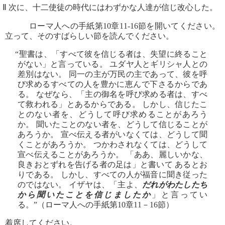
Ⅱ 次に、十二使徒の時代にはわずかな人達が信じ改心した。
ローマ人への手紙第10章11-16節を開いてください。
立って、そのすばらしい節を読んでください。
“聖書は、「すべて彼を信じる者は、失望に終ること
がない」と言っている。 ユダヤ人とギリシャ人との
差別はない。 同一の主が万民の主であって、彼を呼
び求めるすべての人を豊かに恵んで下さるからであ
る。 なぜなら、「主の御名を呼び求める者は、すべ
て救われる」とあるからである。 しかし、信じたこ
とのない者を、どうして呼び求めることがあろう
か。 聞いたことのない者を、どうして信じることが
あろうか。 宣べ伝える者がいなくては、どうして聞
くことがあろうか。 つかわされなくては、どうして
宣べ伝えることがあろうか。 「ああ、麗しいかな、
良きおとずれを告げる者の足は」と書いて あるとお
りである。 しかし、すべての人が福音に聞き従った
のではない。 イザヤは、「主よ、
だれがわたしたち
から聞いたことを信じましたか
」と言ってい
る。”（ローマ人への手紙第10章11－16節）
着席してください。