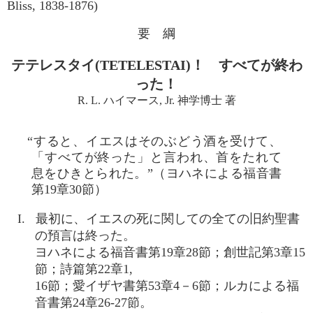
Bliss, 1838-1876)
要 綱
テテレスタイ(TETELESTAI)！ すべてが終わ
った！
R. L. ハイマース, Jr. 神学博士 著
“すると、イエスはそのぶどう酒を受けて、
「すべてが終った」と言われ、首をたれて
息をひきとられた。”（ヨハネによる福音書
第19章30節）
I. 最初に、イエスの死に関しての全ての旧約聖書
の預言は終った。
ヨハネによる福音書第19章28節；創世記第3章15
節；詩篇第22章1,
16節；愛イザヤ書第53章4－6節；ルカによる福
音書第24章26‐27節。