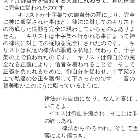
ストは御自分を信頼する人達に
代わって
、神の律法
に完全に従われたのです。
キリストが十字架での御自分の死により、完全
に神に服従された事ほど、律法に対してのキリスト
の徹底した従順を完全に現わしているものはありま
せん。 キリストは十字架へ行かれる事によって神
の律法に対しての従順を完全にされたのです。 キ
リストは私達の律法の罪過を私達に代わって、十字
架の上で負われたのです。 キリストは御自分の完
全なる正義により、信者を覆われることで，そして
正義を負われるために、御自分を従わせ、十字架の
上で私達の公正を獲得して下さったのです。 昔の
賛美歌がこのように唱っているように、
律法から自由になり、なんと喜ばし
いことよ、
イエスは御血を流され、そこには罪
の許しあれ、
律法からのろわれ、そして堕
落により傷つき、