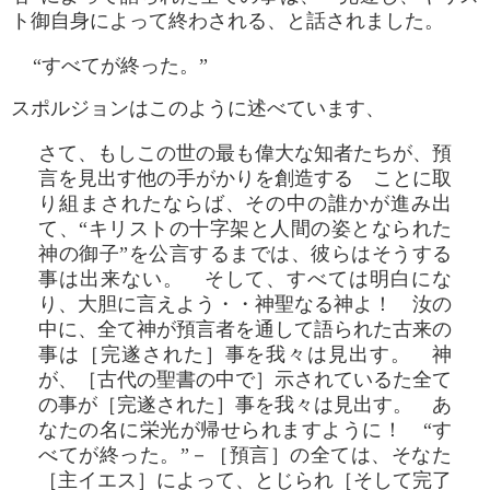
ト御自身によって終わされる、と話されました。
“すべてが終った。”
スポルジョンはこのように述べています、
さて、もしこの世の最も偉大な知者たちが、預
言を見出す他の手がかりを創造する ことに取
り組まされたならば、その中の誰かが進み出
て、“キリストの十字架と人間の姿となられた
神の御子”を公言するまでは、彼らはそうする
事は出来ない。 そして、すべては明白にな
り、大胆に言えよう・・神聖なる神よ！ 汝の
中に、全て神が預言者を通して語られた古来の
事は［完遂された］事を我々は見出す。 神
が、［古代の聖書の中で］示されているた全て
の事が［完遂された］事を我々は見出す。 あ
なたの名に栄光が帰せられますように！ “す
べてが終った。”－［預言］の全ては、そなた
［主イエス］によって、とじられ［そして完了