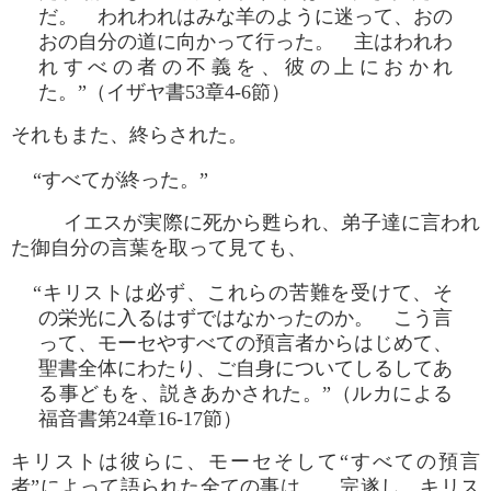
だ。 われわれはみな羊のように迷って、おの
おの自分の道に向かって行った。 主はわれわ
れすべの者の不義を、彼の上におかれ
た。”（イザヤ書53章4-6節）
それもまた、終らされた。
“すべてが終った。”
イエスが実際に死から甦られ、弟子達に言われ
た御自分の言葉を取って見ても、
“キリストは必ず、これらの苦難を受けて、そ
の栄光に入るはずではなかったのか。 こう言
って、モーセやすべての預言者からはじめて、
聖書全体にわたり、ご自身についてしるしてあ
る事どもを、説きあかされた。”（ルカによる
福音書第24章16-17節）
キリストは彼らに、モーセそして“すべての預言
者”によって語られた全ての事は、 完遂し、キリス