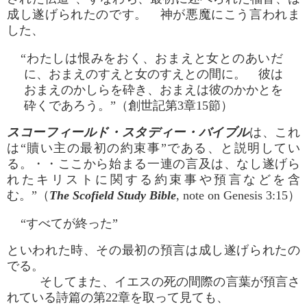
成し遂げられたのです。 神が悪魔にこう言われま
した、
“わたしは恨みをおく、おまえと女とのあいだ
に、おまえのすえと女のすえとの間に。 彼は
おまえのかしらを砕き、おまえは彼のかかとを
砕くであろう。”（創世記第3章15節）
スコーフィールド・スタディー・バイブル
は、これ
は“贖い主の最初の約束事”である、と説明してい
る。・・ここから始まる一連の言及は、なし遂げら
れたキリストに関する約束事や預言などを含
む。”（
The Scofield Study Bible
, note on Genesis 3:15）
“すべてが終った”
といわれた時、その最初の預言は成し遂げられたの
でる。
そしてまた、イエスの死の間際の言葉が預言さ
れている詩篇の第22章を取って見ても、