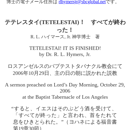
博士の電子メール住所は
rlhymersjr@sbcglobal.net
です。
テテレスタイ(TETELESTAI)！ すべてが終わ
った！
R. L. ハイマース, Jr. 神学博士 著
TETELESTAI! IT IS FINISHED!
by Dr. R. L. Hymers, Jr.
ロスアンゼルスのバプテストタバナクル教会にて
2006年10月29日、主の日の朝に説かれた説教
A sermon preached on Lord’s Day Morning, October 29,
2006
at the Baptist Tabernacle of Los Angeles
“すると、イエスはそのぶどう酒を受けて、
「すべてが終った」と言われ、首をたれて
息をひきとられた。”（ヨハネによる福音書
第19章30節）