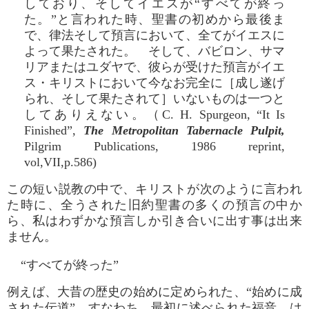
しており、そしてイエスが“すべてが終っ
た。”と言われた時、聖書の初めから最後ま
で、律法そして預言において、全てがイエスに
よって果たされた。 そして、バビロン、サマ
リアまたはユダヤで、彼らが受けた預言がイエ
ス・キリストにおいて今なお完全に［成し遂げ
られ、そして果たされて］いないものは一つと
してありえない。（C. H. Spurgeon, “It Is
Finished”,
The Metropolitan Tabernacle Pulpit,
Pilgrim Publications, 1986 reprint,
vol,VII,p.586)
この短い説教の中で、キリストが次のように言われ
た時に、全うされた旧約聖書の多くの預言の中か
ら、私はわずかな預言しか引き合いに出す事は出来
ません。
“すべてが終った”
例えば、大昔の歴史の始めに定められた、“始めに成
された伝道”、すなわち、最初に述べられた福音、は