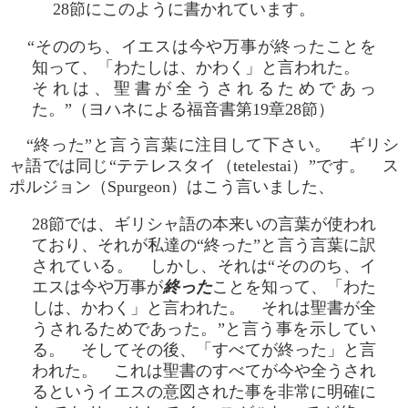
28節にこのように書かれています。
“そののち、イエスは今や万事が終ったことを
知って、「わたしは、かわく」と言われた。
それは、聖書が全うされるためであっ
た。”（ヨハネによる福音書第19章28節）
“終った”と言う言葉に注目して下さい。 ギリシ
ャ語では同じ“テテレスタイ（tetelestai）”です。 ス
ポルジョン（Spurgeon）はこう言いました、
28節では、ギリシャ語の本来いの言葉が使われ
ており、それが私達の“終った”と言う言葉に訳
されている。 しかし、それは“そののち、イ
エスは今や万事が
終った
ことを知って、「わた
しは、かわく」と言われた。 それは聖書が全
うされるためであった。”と言う事を示してい
る。 そしてその後、「すべてが終った」と言
われた。 これは聖書のすべてが今や全うされ
るというイエスの意図された事を非常に明確に