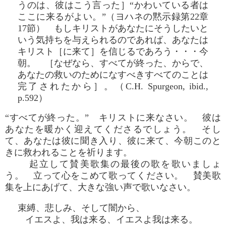
うのは、彼はこう言った］“かわいている者は
ここに来るがよい。”（ヨハネの黙示録第22章
17節） もしキリストがあなたにそうしたいと
いう気持ちを与えられるのであれば、あなたは
キリスト［に来て］を信じるであろう・・・今
朝。 ［なぜなら、すべてが終った、からで、
あなたの救いのためになすべきすべてのことは
完了されたから］。（C.H. Spurgeon, ibid.,
p.592）
“すべてが終った。” キリストに来なさい。 彼は
あなたを暖かく迎えてくださるでしょう。 そし
て、あなたは彼に聞き入り、彼に来て、今朝このと
きに救われることを祈ります。
起立して賛美歌集の最後の歌を歌いましょ
う。 立って心をこめて歌ってください。 賛美歌
集を上にあげて、大きな強い声で歌いなさい。
束縛、悲しみ、そして闇から、
イエスよ、我は来る、イエスよ我は来る。