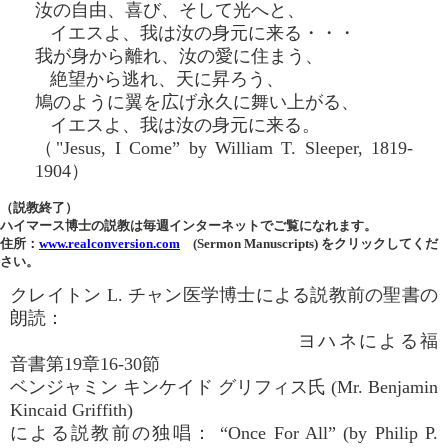
汝の自由、喜び、そして光へと、
イエスよ、我は汝の身元に来る・・・
我が身から離れ、汝の愛に住まう、
絶望から逃れ、天に昇ろう、
鳩のように翼を広げ永久に舞い上がる、
イエスよ、我は汝の身元に来る。
（"Jesus, I Come” by William T. Sleeper, 1819-
1904）
（説教終了）
ハイマース博士の説教は毎週インターネットでご覧になれます。
住所：
www.realconversion.com
(Sermon Manuscripts) をクリックしてくだ
さい。
クレイトン L. チャン医学博士による説教前の聖書の
朗読：
ヨハネによる福
音書第19章16-30節
ベンジャミン キンケイド グリフィス氏 (Mr. Benjamin
Kincaid Griffith)
による説教前の独唱： “Once For All” (by Philip P.