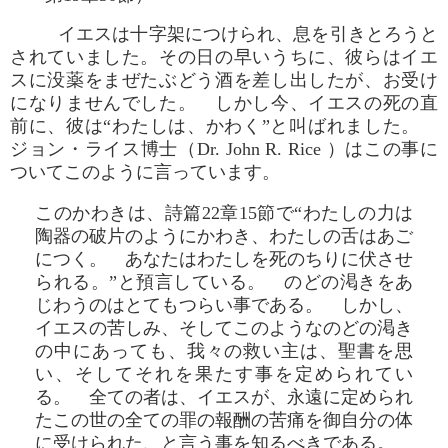
イエスは十字架につけられ、息を引きとろうと
されていました。その日の早いうちに、彼らはイエ
スに没薬をまぜたぶどう酒を差し出したが、お受け
になりませんでした。 しかし今、イエスの死の直
前に、彼は“わたしは、かわく”と叫ばれました。
ジョン・ライス博士（Dr. John R. Rice ）はこの事に
ついてこのように言っています。
このかわきは、詩篇22章15節で“わたしの力は
陶器の破片のようにかわき、わたしの舌はあご
につく。 あなたはわたしを死のちりに伏させ
られる。”と預言している。 のどの渇きをあ
じわうのはとてもつらい事である。 しかし、
イエスの苦しみ、そしてこのようなのどの渇き
の中にあっても、我々の救い主は、聖書を思
い、そしてそれを果たす事を定められてい
る。 全ての者は、イエスが、永遠に定められ
たこの世の全ての罪の報酬の苦痛を御自分の体
に受けられた、と言う事を知るべきである。