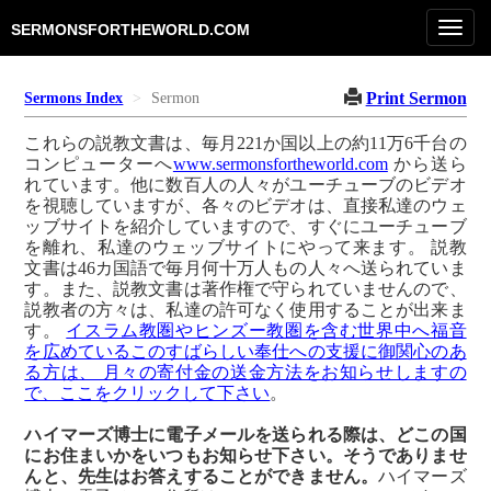
Toggl
SERMONSFORTHEWORLD.COM
navig
Print Sermon
Sermons Index
Sermon
これらの説教文書は、毎月221か国以上の約11万6千台の
コンピューターへ
www.sermonsfortheworld.com
から送ら
れています。他に数百人の人々がユーチューブのビデオ
を視聴していますが、各々のビデオは、直接私達のウェ
ッブサイトを紹介していますので、すぐにユーチューブ
を離れ、私達のウェッブサイトにやって来ます。 説教
文書は46カ国語で毎月何十万人もの人々へ送られていま
す。また、説教文書は著作権で守られていませんので、
説教者の方々は、私達の許可なく使用することが出来ま
す。
イスラム教圏やヒンズー教圏を含む世界中へ福音
を広めているこのすばらしい奉仕への支援に御関心のあ
る方は、 月々の寄付金の送金方法をお知らせしますの
で、ここをクリックして下さい
。
ハイマーズ博士に電子メールを送られる際は、どこの国
にお住まいかをいつもお知らせ下さい。そうでありませ
んと、先生はお答えすることができません。
ハイマーズ