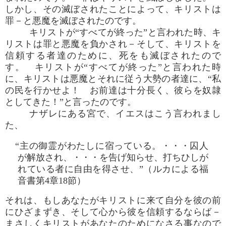
しかし、その滅ぼされたことによって、キリストは
罪－と悪魔を滅ぼされたのです。
キリストが“すべてが終った”と言われた時、キ
リストは罪と悪魔を負かされ－そして、キリストを
信頼する者達のために、死をも滅ぼされたので
す。 キリストが“すべてが終った”と言われた時
に、キリストは悪魔とそれに従う大勢の者達に、“私
の民を行かせよ！ お前達は十分長く、彼らを奴隷
としてきた！”と言ったのです。
ナザレにある宮で、イエスはこう言われまし
た、
“主の御霊がわたしに宿っている。・・・囚人
が解放され、・・・を告げ知らせ、打ちひしが
れている者に自由を得させ、”（ルカによる福
音書第4章18節）
それは、もしあなたがキリストに来て自分を彼の前
にひざまずき、そして心から彼を信頼するならば－
まさしくキリストがあなたのためになさる事なので