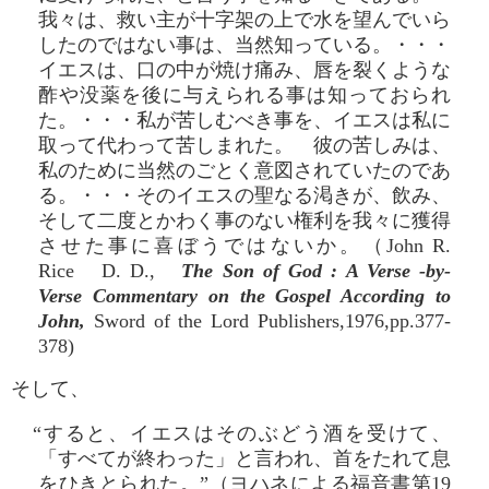
我々は、救い主が十字架の上で水を望んでいら
したのではない事は、当然知っている。・・・
イエスは、口の中が焼け痛み、唇を裂くような
酢や没薬を後に与えられる事は知っておられ
た。・・・私が苦しむべき事を、イエスは私に
取って代わって苦しまれた。 彼の苦しみは、
私のために当然のごとく意図されていたのであ
る。・・・そのイエスの聖なる渇きが、飲み、
そして二度とかわく事のない権利を我々に獲得
させた事に喜ぼうではないか。（John R.
Rice D. D.,
The Son of God : A Verse -by-
Verse Commentary on the Gospel According to
John,
Sword of the Lord Publishers,1976,pp.377-
378)
そして、
“すると、イエスはそのぶどう酒を受けて、
「すべてが終わった」と言われ、首をたれて息
をひきとられた。”（ヨハネによる福音書第19