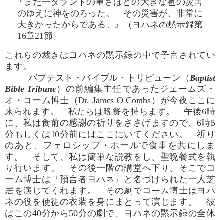
『また一タラントの重さほどの大きな雹の災害
のゆえに神をのろった。 その災害が、非常に
大きかったからである。』（ヨハネの黙示録第
16章21節）
これらの裁きはヨハネの黙示録の中で予言されてい
ます。
バプテスト・バイブル・トリビューン（
Baptist
Bible Tribune
）の前編集主任であったジェームズ・
オ・コーム博士（Dr. James O Combs）が今夜ここに
来られます。 私たちは晩餐を持ちます。 午後6時
に、私は食前の感謝の祈りをささげますので、6時5
分もしくは10分前にはここにいてください。 祈り
のあと、フェロシップ・ホールで食事を共にしま
す。 そして、私は簡単な説教をし、聖晩餐式を執
り行います。 その後一階の講堂へ下り、そこでコ
ーム博士は『預言者ヨハネ』と名づけられた一人芝
居を演じてくれます。 その劇でコーム博士はヨハ
ネの役を使徒の衣装を身にまとって演じます。 彼
はこの40分から50分の劇で、ヨハネの黙示録の全体