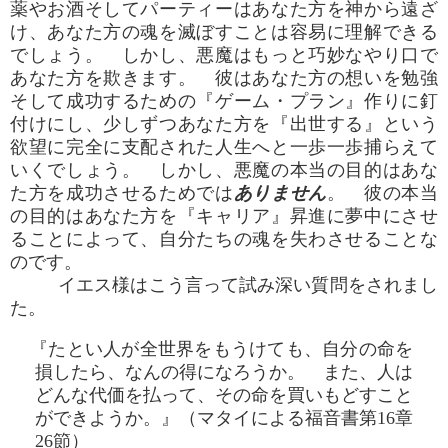
薬やお酒そしてパーティーはあなた方を神から遠ざ
け、あなた方の魂を滅ぼすことは容易に理解できる
でしょう。 しかし、悪魔はもっと巧妙なやり口で
あなた方を欺きます。 彼はあなた方の想いを勉強
そして成功するための『ゲーム・プラン』作りに釘
付けにし、少しずつあなた方を『出世する』という
欲望に完全に支配された人生へと一歩一歩捕らえて
いくでしょう。 しかし、悪魔の本当の目的はあな
た方を成功させるためでは
ありません
。 彼の本当
の目的はあなた方を『キャリア』昇進に夢中にさせ
ることによって、自分たちの魂を失わさせることな
のです。
イエス様はこう言って試み深い質問をされまし
た。
『たとい人が全世界をもうけても、自分の命を
損したら、なんの得になろうか。 また、人は
どんな代価を払って、その命を買いもどすこと
ができようか。』（マタイによる福音書第16章
26節）