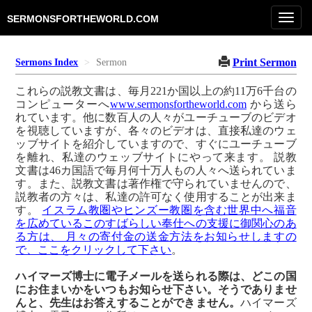
Toggl
SERMONSFORTHEWORLD.COM
navig
Print Sermon
Sermons Index
Sermon
これらの説教文書は、毎月221か国以上の約11万6千台の
コンピューターへ
www.sermonsfortheworld.com
から送ら
れています。他に数百人の人々がユーチューブのビデオ
を視聴していますが、各々のビデオは、直接私達のウェ
ッブサイトを紹介していますので、すぐにユーチューブ
を離れ、私達のウェッブサイトにやって来ます。 説教
文書は46カ国語で毎月何十万人もの人々へ送られていま
す。また、説教文書は著作権で守られていませんので、
説教者の方々は、私達の許可なく使用することが出来ま
す。
イスラム教圏やヒンズー教圏を含む世界中へ福音
を広めているこのすばらしい奉仕への支援に御関心のあ
る方は、 月々の寄付金の送金方法をお知らせしますの
で、ここをクリックして下さい
。
ハイマーズ博士に電子メールを送られる際は、どこの国
にお住まいかをいつもお知らせ下さい。そうでありませ
んと、先生はお答えすることができません。
ハイマーズ