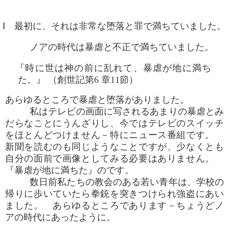
Ⅰ 最初に、それは非常な堕落と罪で満ちていました。
ノアの時代は暴虐と不正で満ちていました。
『時に世は神の前に乱れて、暴虐が地に満ち
た。』 （創世記第6 章11節）
あらゆるところで暴虐と堕落がありました。
私はテレビの画面に写されるあまりの暴虐とみ
だらなことにうんざりし、今ではテレビのスイッチ
をほとんどつけません－特にニュース番組です。
新聞を読むのも同じようなことですが、少なくとも
自分の面前で画像としてみる必要はありません。
『暴虐が地に満ちた』のです。
数日前私たちの教会のある若い青年は、学校の
帰りに歩いていたら拳銃を突きつけられ強盗にあい
ました。 あらゆるところであります－ちょうどノ
アの時代にあったように。