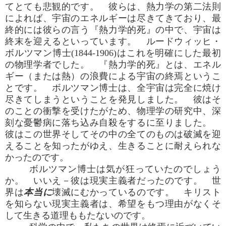
てとても悲観的です。 彼らは、熱力学の第二法則
によれば、宇宙のエネルギーは尽きてきており、最
終的には彼らの言う『熱力学的死』の中で、宇宙は
終末を迎えるといっています。 ルードウィッヒ・
ボルツマン博士(1844-1906)はこれを明確にした最初
の物理学者でした。 『熱力学的死』とは、エネル
ギー（または熱）の浪費による宇宙の終焉というこ
とです。 ボルツマン博士は、全宇宙は完全に焼け
尽きてしまうということを発見しました。 彼はそ
のことの衝撃を受けたがため、物理学の研究中、深
刻な憂鬱病に落ち込み自殺をするに至りました。
彼はこの世界そしてその中の全てのものは破滅を迎
えることを知ったがゆえ、生きることに耐えられな
かったのです。
ボルツマン博士は気が狂っていたのでしょう
か。 いいえ－彼は現実主義者だったのです。 世
界は
本当に
壊滅にむかっているのです。 キリスト
を知らない現実主義者は、希望をもつ理由がなくそ
して生きる道理ももたないのです。