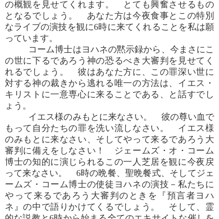
の概観を見せてくれます。 とても興奮させるもの
となるでしょう。 あなた方は今夜食事とこの特別
なライブの演技を観に6時に来てくれることを私は願
っています。
コーム博士はヨハネの黙示録から、今まさにこ
の世に下るであろう神の恐るべき大審判を見せてく
れるでしょう。 彼はあなた方に、この罪深い世に
対する神の裁きから逃れる唯一の方法は、イエス・
キリストに一意専心に来ることである、と話すでし
ょう。
イエス様のみもとに来なさい。 彼の尊い血で
もって自分たちの罪を洗い流しなさい。 イエス様
のみもとに来なさい、そしてやって来るであろう大
審判に備えをしなさい！ ジェームズ・オ・コーム
博士の知的に演じられるこの一人芝居を観に今夜戻
って来なさい。 6時の晩餐、聖晩餐式、そしてジェ
ームズ・コーム博士の使徒ヨハネの演技－私たちに
やって来るであろう大審判のときを『預言者ヨハ
ネ』の中で語りかけてくるでしょう。 そして、霊
的な説教と6時から始まる全てのエキサイトな催しを