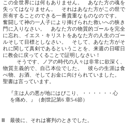
この全世界には何もありません。 あなた方の魂を
失ってはなりません。 それはあなた方がこの世で
所有することのできる一番貴重なものなのです。
奮闘して神の一人子により捧げられた救いへの狭き
門に入りなさい。 あなた方の物質的ゴールを完全
に忘れ、イエス・キリストをあなた方の人生のゴー
ルそして目標としなさい。 そして、あなた方がそ
れに関して真剣であるということを、来週の日曜日
に教会に戻ってくることで証明しなさい！
そうです、ノアの時代の人々は非常に欲深く、
物質主義的で、自己本位でした。 彼らの生涯は食
べ物、お酒、そしてお金に向けられていました。
聖書は言っています。
『主は人の悪が地にはびこり、・・・・・・心
を痛め、』（創世記第6 章5-6節）
Ⅲ 最後に、それは審判のときでした。