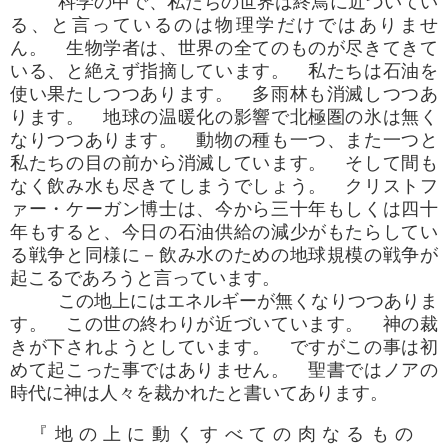
科学の中で、私たちの世界は終焉に近づいてい
る、と言っているのは物理学だけではありませ
ん。 生物学者は、世界の全てのものが尽きてきて
いる、と絶えず指摘しています。 私たちは石油を
使い果たしつつあります。 多雨林も消滅しつつあ
ります。 地球の温暖化の影響で北極圏の氷は無く
なりつつあります。 動物の種も一つ、また一つと
私たちの目の前から消滅しています。 そして間も
なく飲み水も尽きてしまうでしょう。 クリストフ
ァー・ケーガン博士は、今から三十年もしくは四十
年もすると、今日の石油供給の減少がもたらしてい
る戦争と同様に－飲み水のための地球規模の戦争が
起こるであろうと言っています。
この地上にはエネルギーが無くなりつつありま
す。 この世の終わりが近づいています。 神の裁
きが下されようとしています。 ですがこの事は初
めて起こった事ではありません。 聖書ではノアの
時代に神は人々を裁かれたと書いてあります。
『地の上に動くすべての肉なるもの