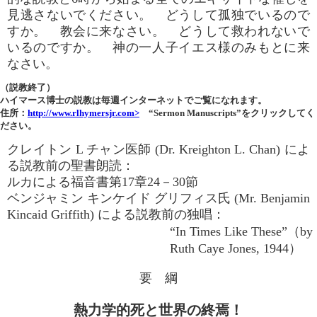
見逃さないでください。 どうして孤独でいるので
すか。 教会に来なさい。 どうして救われないで
いるのですか。 神の一人子イエス様のみもとに来
なさい。
（説教終了）
ハイマース博士の説教は毎週インターネットでご覧になれます。
住所：
http://www.rlhymersjr.com>
“Sermon Manuscripts”をクリックしてく
ださい。
クレイトン L チャン医師 (Dr. Kreighton L. Chan) によ
る説教前の聖書朗読：
ルカによる福音書第17章24－30節
ベンジャミン キンケイド グリフィス氏 (Mr. Benjamin
Kincaid Griffith) による説教前の独唱：
“In Times Like These”（by
Ruth Caye Jones, 1944）
要 綱
熱力学的死と世界の終焉！