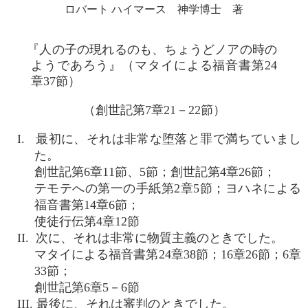
ロバート ハイマース 神学博士 著
『人の子の現れるのも、ちょうどノアの時の
ようであろう』（マタイによる福音書第24
章37節）
（創世記第7章21－22節）
I. 最初に、それは非常な堕落と罪で満ちていまし
た。
創世記第6章11節、5節；創世記第4章26節；
テモテへの第一の手紙第2章5節；ヨハネによる
福音書第14章6節；
使徒行伝第4章12節
II. 次に、それは非常に物質主義のときでした。
マタイによる福音書第24章38節；16章26節；6章
33節；
創世記第6章5－6節
III. 最後に、それは審判のときでした。