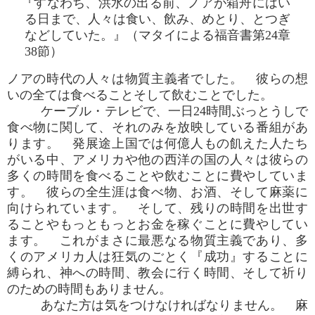
『すなわち、洪水の出る前、ノアが箱舟にはい
る日まで、人々は食い、飲み、めとり、とつぎ
などしていた。』（マタイによる福音書第24章
38節）
ノアの時代の人々は物質主義者でした。 彼らの想
いの全ては食べることそして飲むことでした。
ケーブル・テレビで、一日24時間ぶっとうしで
食べ物に関して、それのみを放映している番組があ
ります。 発展途上国では何億人もの飢えた人たち
がいる中、アメリカや他の西洋の国の人々は彼らの
多くの時間を食べることや飲むことに費やしていま
す。 彼らの全生涯は食べ物、お酒、そして麻薬に
向けられています。 そして、残りの時間を出世す
ることやもっともっとお金を稼ぐことに費やしてい
ます。 これがまさに最悪なる物質主義であり、多
くのアメリカ人は狂気のごとく『成功』することに
縛られ、神への時間、教会に行く時間、そして祈り
のための時間もありません。
あなた方は気をつけなければなりません。 麻