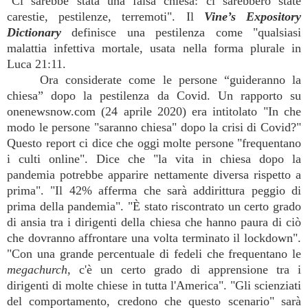
"Ci sarebbe stata una falsa chiesa: ci sarebbero state
carestie, pestilenze, terremoti". Il
Vine’s Expository
Dictionary
definisce una pestilenza come "qualsiasi
malattia infettiva mortale, usata nella forma plurale in
Luca 21:11.
Ora considerate come le persone “guideranno la
chiesa” dopo la pestilenza da Covid. Un rapporto su
onenewsnow.com (24 aprile 2020) era intitolato "In che
modo le persone "saranno chiesa" dopo la crisi di Covid?"
Questo report ci dice che oggi molte persone "frequentano
i culti online". Dice che "la vita in chiesa dopo la
pandemia potrebbe apparire nettamente diversa rispetto a
prima". "Il 42% afferma che sarà addirittura peggio di
prima della pandemia". "È stato riscontrato un certo grado
di ansia tra i dirigenti della chiesa che hanno paura di ciò
che dovranno affrontare una volta terminato il lockdown".
"Con una grande percentuale di fedeli che frequentano le
megachurch
, c'è un certo grado di apprensione tra i
dirigenti di molte chiese in tutta l'America". "Gli scienziati
del comportamento, credono che questo scenario" sarà