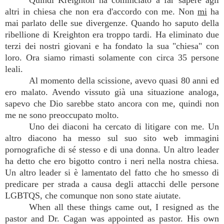
Quindi Kreighton ha cominciato a far sapere agli
altri in chiesa che non era d'accordo con me. Non
mi
ha
mai parlato delle sue divergenze. Quando ho saputo della
ribellione di Kreighton era troppo tardi. Ha eliminato due
terzi dei nostri giovani e ha fondato la sua "chiesa" con
loro. Ora siamo rimasti solamente con circa 35 persone
leali.
Al momento della scissione, avevo quasi 80 anni ed
ero malato. Avendo vissuto già una situazione analoga,
sapevo che Dio sarebbe stato ancora con me, quindi non
me ne sono preoccupato molto.
Uno dei diaconi ha cercato di litigare con me. Un
altro diacono ha messo sul suo sito web immagini
pornografiche di sé stesso e di una donna. Un altro leader
ha detto che ero bigotto contro i neri nella nostra chiesa.
Un altro leader si è lamentato del fatto che ho smesso di
predicare per strada a causa degli attacchi delle persone
LGBTQS, che comunque non sono state aiutate.
When all these things came out, I resigned as the
pastor and Dr. Cagan was appointed as pastor. His own