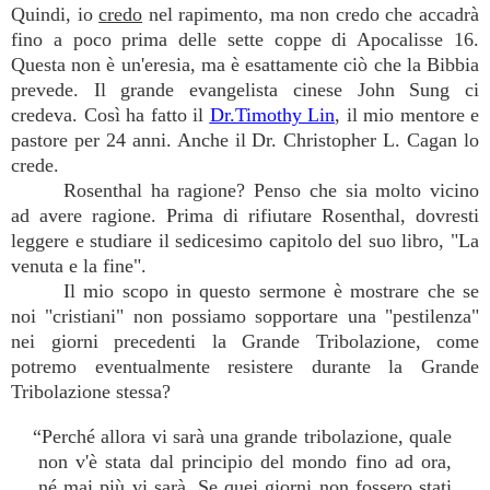
Quindi, io
credo
nel rapimento, ma non credo che accadrà
fino a poco prima delle sette coppe di Apocalisse 16.
Questa non è un'eresia, ma è esattamente ciò che la Bibbia
prevede. Il grande evangelista cinese John Sung ci
credeva. Così ha fatto il
Dr.Timothy Lin
, il mio mentore e
pastore per 24 anni. Anche il Dr. Christopher L. Cagan lo
crede.
Rosenthal ha ragione? Penso che sia molto vicino
ad avere ragione. Prima di rifiutare Rosenthal, dovresti
leggere e studiare il sedicesimo capitolo del suo libro, "La
venuta e la fine".
Il mio scopo in questo sermone è mostrare che se
noi "cristiani" non possiamo sopportare una "pestilenza"
nei giorni precedenti la Grande Tribolazione, come
potremo eventualmente resistere durante la Grande
Tribolazione stessa?
“Perché allora vi sarà una grande tribolazione, quale
non v'è stata dal principio del mondo fino ad ora,
né mai più vi sarà. Se quei giorni non fossero stati