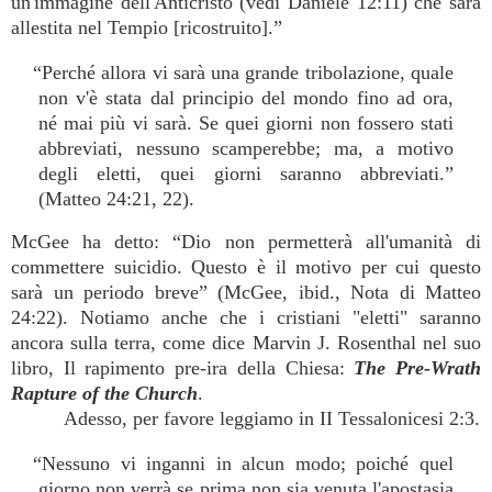
un'immagine dell'Anticristo (vedi Daniele 12:11) che sarà
allestita nel Tempio [ricostruito].”
“Perché allora vi sarà una grande tribolazione, quale
non v'è stata dal principio del mondo fino ad ora,
né mai più vi sarà. Se quei giorni non fossero stati
abbreviati, nessuno scamperebbe; ma, a motivo
degli eletti, quei giorni saranno abbreviati.”
(Matteo 24:21, 22).
McGee ha detto: “Dio non permetterà all'umanità di
commettere suicidio. Questo è il motivo per cui questo
sarà un periodo breve” (McGee, ibid., Nota di Matteo
24:22). Notiamo anche che i cristiani "eletti" saranno
ancora sulla terra, come dice Marvin J. Rosenthal nel suo
libro, Il rapimento pre-ira della Chiesa:
The Pre-Wrath
Rapture of the Church
.
Adesso, per favore leggiamo in II Tessalonicesi 2:3.
“Nessuno vi inganni in alcun modo; poiché quel
giorno non verrà se prima non sia venuta l'apostasia