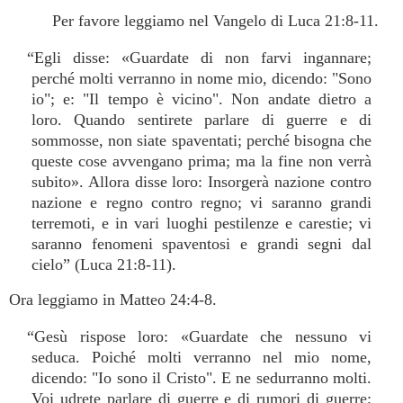
Per favore leggiamo nel Vangelo di Luca 21:8-11.
“Egli disse: «Guardate di non farvi ingannare;
perché molti verranno in nome mio, dicendo: "Sono
io"; e: "Il tempo è vicino". Non andate dietro a
loro. Quando sentirete parlare di guerre e di
sommosse, non siate spaventati; perché bisogna che
queste cose avvengano prima; ma la fine non verrà
subito». Allora disse loro: Insorgerà nazione contro
nazione e regno contro regno; vi saranno grandi
terremoti, e in vari luoghi pestilenze e carestie; vi
saranno fenomeni spaventosi e grandi segni dal
cielo” (Luca 21:8-11).
Ora leggiamo in Matteo 24:4-8.
“Gesù rispose loro: «Guardate che nessuno vi
seduca. Poiché molti verranno nel mio nome,
dicendo: "Io sono il Cristo". E ne sedurranno molti.
Voi udrete parlare di guerre e di rumori di guerre;