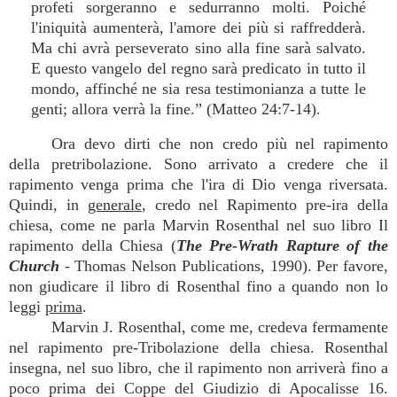
profeti sorgeranno e sedurranno molti. Poiché
l'iniquità aumenterà, l'amore dei più si raffredderà.
Ma chi avrà perseverato sino alla fine sarà salvato.
E questo vangelo del regno sarà predicato in tutto il
mondo, affinché ne sia resa testimonianza a tutte le
genti; allora verrà la fine.” (Matteo 24:7-14).
Ora devo dirti che non credo più nel rapimento
della pretribolazione. Sono arrivato a credere che il
rapimento venga prima che l'ira di Dio venga riversata.
Quindi, in
generale
, credo nel Rapimento pre-ira della
chiesa, come ne parla Marvin Rosenthal nel suo libro Il
rapimento della Chiesa (
The Pre-Wrath Rapture of the
Church
- Thomas Nelson Publications, 1990). Per favore,
non giudicare il libro di Rosenthal fino a quando non lo
leggi
prima
.
Marvin J. Rosenthal, come me, credeva fermamente
nel rapimento pre-Tribolazione della chiesa. Rosenthal
insegna, nel suo libro, che il rapimento non arriverà fino a
poco prima dei Coppe del Giudizio di Apocalisse 16.