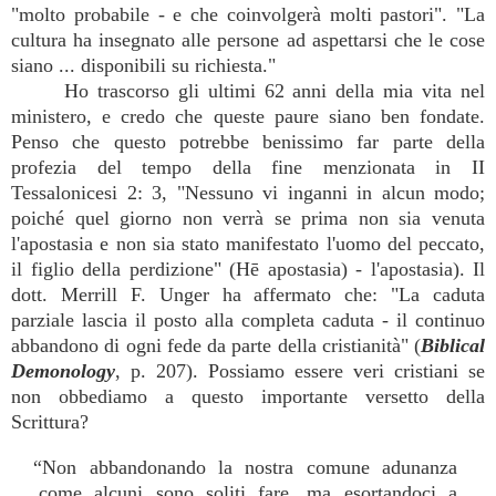
"molto probabile - e che coinvolgerà molti pastori". "La
cultura ha insegnato alle persone ad aspettarsi che le cose
siano ... disponibili su richiesta."
Ho trascorso gli ultimi 62 anni della mia vita nel
ministero, e credo che queste paure siano ben fondate.
Penso che questo potrebbe benissimo far parte della
profezia del tempo della fine menzionata in II
Tessalonicesi 2: 3, "Nessuno vi inganni in alcun modo;
poiché quel giorno non verrà se prima non sia venuta
l'apostasia e non sia stato manifestato l'uomo del peccato,
il figlio della perdizione" (Hē apostasia) - l'apostasia). Il
dott. Merrill F. Unger ha affermato che: "La caduta
parziale lascia il posto alla completa caduta - il continuo
abbandono di ogni fede da parte della cristianità" (
Biblical
Demonology
, p. 207). Possiamo essere veri cristiani se
non obbediamo a questo importante versetto della
Scrittura?
“Non abbandonando la nostra comune adunanza
come alcuni sono soliti fare, ma esortandoci a