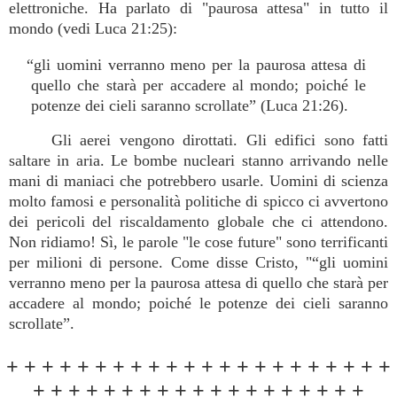
elettroniche. Ha parlato di "paurosa attesa" in tutto il
mondo (vedi Luca 21:25):
“gli uomini verranno meno per la paurosa attesa di
quello che starà per accadere al mondo; poiché le
potenze dei cieli saranno scrollate” (Luca 21:26).
Gli aerei vengono dirottati. Gli edifici sono fatti
saltare in aria. Le bombe nucleari stanno arrivando nelle
mani di maniaci che potrebbero usarle. Uomini di scienza
molto famosi e personalità politiche di spicco ci avvertono
dei pericoli del riscaldamento globale che ci attendono.
Non ridiamo! Sì, le parole "le cose future" sono terrificanti
per milioni di persone. Come disse Cristo, "“gli uomini
verranno meno per la paurosa attesa di quello che starà per
accadere al mondo; poiché le potenze dei cieli saranno
scrollate”.
+ + + + + + + + + + + + + + + + + + + + + +
+ + + + + + + + + + + + + + + + + + +