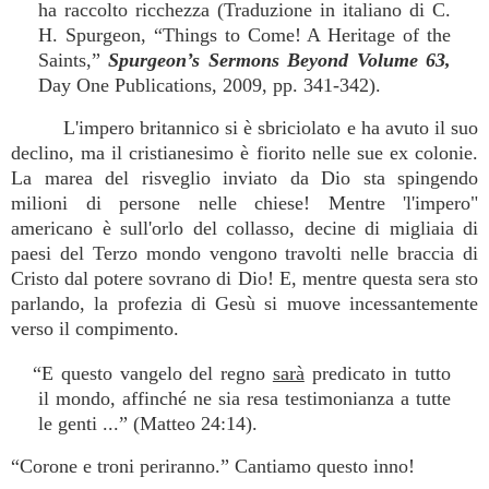
ha raccolto ricchezza (Traduzione in italiano di C.
H. Spurgeon, “Things to Come! A Heritage of the
Saints,”
Spurgeon’s Sermons Beyond Volume 63,
Day One Publications, 2009, pp. 341-342).
L'impero britannico si è sbriciolato e ha avuto il suo
declino, ma il cristianesimo è fiorito nelle sue ex colonie.
La marea del risveglio inviato da Dio sta spingendo
milioni di persone nelle chiese! Mentre 'l'impero"
americano è sull'orlo del collasso, decine di migliaia di
paesi del Terzo mondo vengono travolti nelle braccia di
Cristo dal potere sovrano di Dio! E, mentre questa sera sto
parlando, la profezia di Gesù si muove incessantemente
verso il compimento.
“E questo vangelo del regno
sarà
predicato in tutto
il mondo, affinché ne sia resa testimonianza a tutte
le genti ...” (Matteo 24:14).
“Corone e troni periranno.” Cantiamo questo inno!