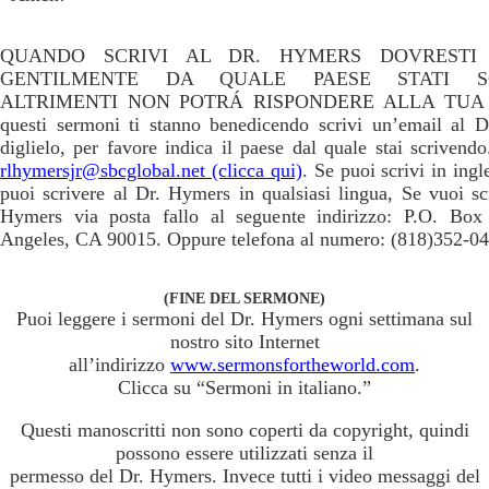
QUANDO SCRIVI AL DR. HYMERS DOVRESTI 
GENTILMENTE DA QUALE PAESE STATI S
ALTRIMENTI NON POTRÁ RISPONDERE ALLA TUA 
questi sermoni ti stanno benedicendo scrivi un’email al 
diglielo, per favore indica il paese dal quale stai scrivendo
rlhymersjr@sbcglobal.net (clicca qui)
. Se puoi scrivi in ingl
puoi scrivere al Dr. Hymers in qualsiasi lingua, Se vuoi sc
Hymers via posta fallo al seguente indirizzo: P.O. Bo
Angeles, CA 90015. Oppure telefona al numero: (818)352-04
(FINE DEL SERMONE)
Puoi leggere i sermoni del Dr. Hymers ogni settimana sul
nostro sito Internet
all’indirizzo
www.sermonsfortheworld.com
.
Clicca su “Sermoni in italiano.”
Questi manoscritti non sono coperti da copyright, quindi
possono essere utilizzati senza il
permesso del Dr. Hymers. Invece tutti i video messaggi del