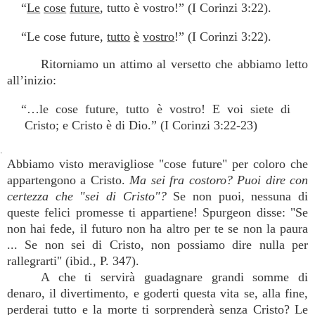
“
Le
cose
future
, tutto è vostro!” (I Corinzi 3:22).
“Le cose future,
tutto
è
vostro
!” (I Corinzi 3:22).
Ritorniamo un attimo al versetto che abbiamo letto
all’inizio:
“…le cose future, tutto è vostro! E voi siete di
Cristo; e Cristo è di Dio.” (I Corinzi 3:22-23)
.
Abbiamo visto meravigliose "cose future" per coloro che
appartengono a Cristo.
Ma sei fra costoro? Puoi dire con
certezza che "sei di Cristo"?
Se non puoi, nessuna di
queste felici promesse ti appartiene! Spurgeon disse: "Se
non hai fede, il futuro non ha altro per te se non la paura
... Se non sei di Cristo, non possiamo dire nulla per
rallegrarti" (ibid., P. 347).
A che ti servirà guadagnare grandi somme di
denaro, il divertimento, e goderti questa vita se, alla fine,
perderai tutto e la morte ti sorprenderà senza Cristo? Le