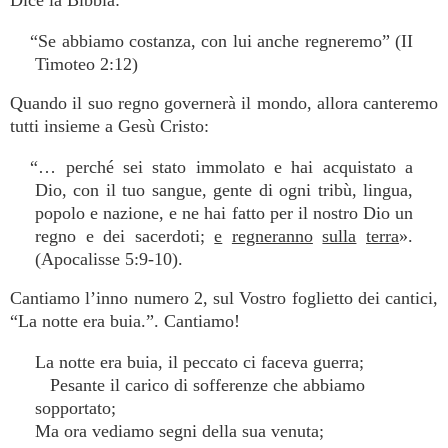
Dice la Bibbia:
“Se abbiamo costanza, con lui anche regneremo” (II
Timoteo 2:12)
Quando il suo regno governerà il mondo, allora canteremo
tutti insieme a Gesù Cristo:
“… perché sei stato immolato e hai acquistato a
Dio, con il tuo sangue, gente di ogni tribù, lingua,
popolo e nazione, e ne hai fatto per il nostro Dio un
regno e dei sacerdoti;
e
regneranno
sulla
terra
».
(Apocalisse 5:9-10).
Cantiamo l’inno numero 2, sul Vostro foglietto dei cantici,
“La notte era buia.”. Cantiamo!
La notte era buia, il peccato ci faceva guerra;
Pesante il carico di sofferenze che abbiamo
sopportato;
Ma ora vediamo segni della sua venuta;