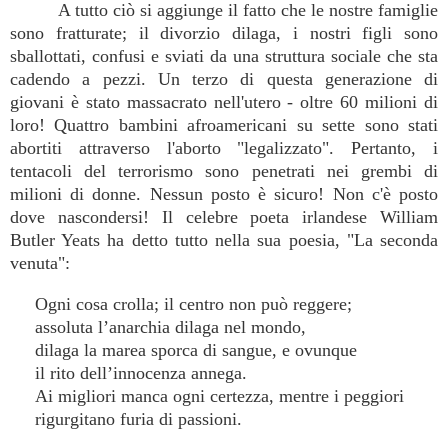
A tutto ciò si aggiunge il fatto che le nostre famiglie
sono fratturate; il divorzio dilaga, i nostri figli sono
sballottati, confusi e sviati da una struttura sociale che sta
cadendo a pezzi. Un terzo di questa generazione di
giovani è stato massacrato nell'utero - oltre 60 milioni di
loro! Quattro bambini afroamericani su sette sono stati
abortiti attraverso l'aborto "legalizzato". Pertanto, i
tentacoli del terrorismo sono penetrati nei grembi di
milioni di donne. Nessun posto è sicuro! Non c'è posto
dove nascondersi! Il celebre poeta irlandese William
Butler Yeats ha detto tutto nella sua poesia, "La seconda
venuta":
Ogni cosa crolla; il centro non può reggere;
assoluta l’anarchia dilaga nel mondo,
dilaga la marea sporca di sangue, e ovunque
il rito dell’innocenza annega.
Ai migliori manca ogni certezza, mentre i peggiori
rigurgitano furia di passioni.