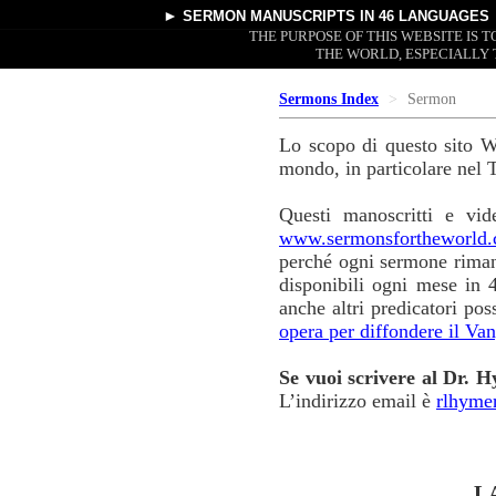
►
SERMON MANUSCRIPTS
IN 46 LANGUAGES
THE PURPOSE OF THIS WEBSITE IS
THE WORLD, ESPECIALLY 
Sermons Index
Sermon
Lo scopo di questo sito We
mondo, in particolare nel T
Questi manoscritti e vid
www.sermonsfortheworld
perché ogni sermone rimand
disponibili ogni mese in 
anche altri predicatori po
opera per diffondere il Va
Se vuoi scrivere al Dr. H
L’indirizzo email è
rlhyme
L