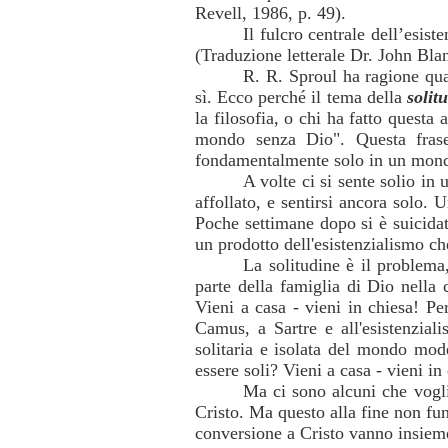
Revell, 1986, p. 49).
Il fulcro centrale dell’esi
(Traduzione letterale Dr. John Bl
R. R. Sproul ha ragione qua
sì. Ecco perché il tema della
solit
la filosofia, o chi ha fatto questa
mondo senza Dio". Questa frase
fondamentalmente solo in un mond
A volte ci si sente solio in
affollato, e sentirsi ancora solo.
Poche settimane dopo si è suicidat
un prodotto dell'esistenzialismo ch
La solitudine è il problema
parte della famiglia di Dio nella 
Vieni a casa - vieni in chiesa! P
Camus, a Sartre e all'esistenzial
solitaria e isolata del mondo mo
essere soli? Vieni a casa - vieni in
Ma ci sono alcuni che vogli
Cristo. Ma questo alla fine non fun
conversione a Cristo vanno insieme