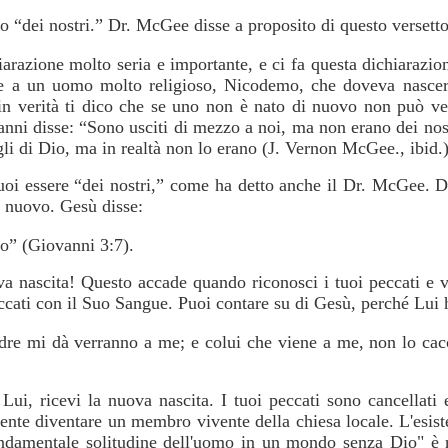
o “dei nostri.” Dr. McGee disse a proposito di questo versetto
arazione molto seria e importante, e ci fa questa dichiarazio
se a un uomo molto religioso, Nicodemo, che doveva nascer
 in verità ti dico che se uno non è nato di nuovo non può ve
nni disse: “Sono usciti di mezzo a noi, ma non erano dei no
gli di Dio, ma in realtà non lo erano (J. Vernon McGee., ibid.)
oi essere “dei nostri,” come ha detto anche il Dr. McGee. De
 nuovo. Gesù disse:
o” (Giovanni 3:7).
ova nascita! Questo accade quando riconosci i tuoi peccati e 
peccati con il Suo Sangue. Puoi contare su di Gesù, perché Lui 
Padre mi dà verranno a me; e colui che viene a me, non lo ca
Lui, ricevi la nuova nascita. I tuoi peccati sono cancellati 
nte diventare un membro vivente della chiesa locale. L'esist
ondamentale solitudine dell'uomo in un mondo senza Dio" è r