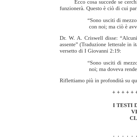
Ecco cosa succede se cerchi
funzionerà. Questo è ciò di cui parl
“Sono usciti di mezzo 
con noi; ma ciò è avv
Dr. W. A. Criswell disse: “Alcuni
assente” (Traduzione letterale in i
versetto di I Giovanni 2:19:
“Sono usciti di mezzo
noi; ma doveva render
Riflettiamo più in profondità su qu
+ + + + + 
I TESTI
V
CL