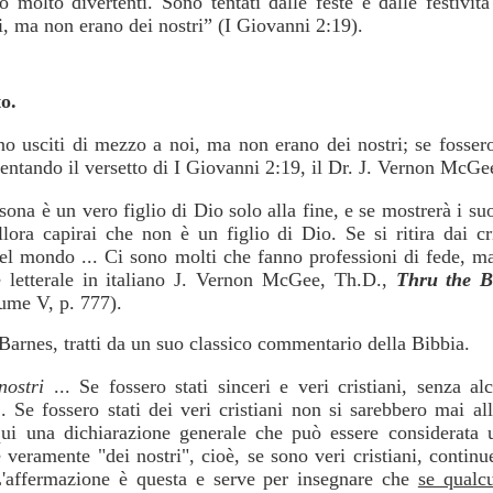
 molto divertenti. Sono tentati dalle feste e dalle festiv
i, ma non erano dei nostri” (I Giovanni 2:19).
o.
no usciti di mezzo a noi, ma non erano dei nostri; se fossero 
ntando il versetto di I Giovanni 2:19, il Dr. J. Vernon McGee
ona è un vero figlio di Dio solo alla fine, e se mostrerà i suo
lora capirai che non è un figlio di Dio. Se si ritira dai cr
 nel mondo ... Ci sono molti che fanno professioni di fede,
ne letterale in italiano J. Vernon McGee, Th.D.,
Thru the B
ume V, p. 777).
 Barnes, tratti da un suo classico commentario della Bibbia.
nostri
... Se fossero stati sinceri e veri cristiani, senza 
. Se fossero stati dei veri cristiani non si sarebbero mai all
qui una dichiarazione generale che può essere considerata u
veramente "dei nostri", cioè, se sono veri cristiani, continu
'affermazione è questa e serve per insegnare che
se qualcu