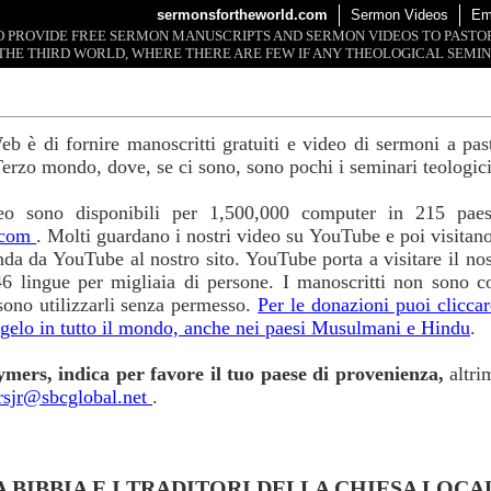
sermonsfortheworld.com
Sermon Videos
Em
 TO PROVIDE FREE SERMON MANUSCRIPTS AND SERMON VIDEOS TO PAST
THE THIRD WORLD, WHERE THERE ARE FEW IF ANY THEOLOGICAL SEMIN
b è di fornire manoscritti gratuiti e video di sermoni a pasto
erzo mondo, dove, se ci sono, sono pochi i seminari teologici
eo sono disponibili per 1,500,000 computer in 215 paes
.com
. Molti guardano i nostri video su YouTube e poi visitano
a da YouTube al nostro sito. YouTube porta a visitare il nost
46 lingue per migliaia di persone. I manoscritti non sono co
ssono utilizzarli senza permesso.
Per le donazioni puoi cliccar
ngelo in tutto il mondo, anche nei paesi Musulmani e Hindu
.
ymers, indica per favore il tuo paese di provenienza,
altri
rsjr@sbcglobal.net
.
A BIBBIA E I TRADITORI DELLA CHIESA LOCA