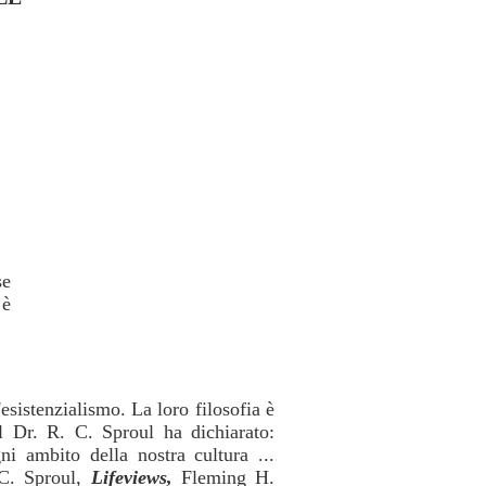
se
 è
esistenzialismo. La loro filosofia è
l Dr. R. C. Sproul ha dichiarato:
ni ambito della nostra cultura ...
 C. Sproul,
Lifeviews,
Fleming H.