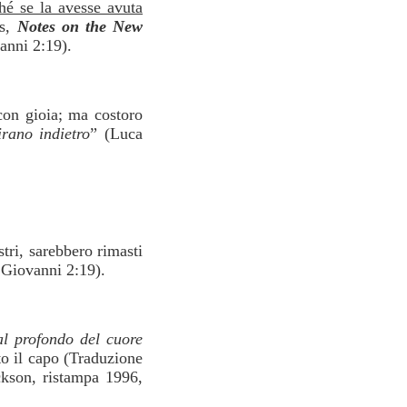
hé se la avesse avuta
es,
Notes on the New
anni 2:19).
 con gioia; ma costoro
irano indietro
” (Luca
tri, sarebbero rimasti
 Giovanni 2:19).
al profondo del cuore
to il capo (Traduzione
kson, ristampa 1996,