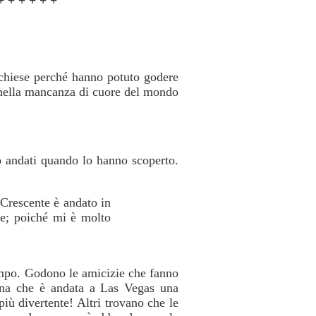
+ + + + + +
e chiese perché hanno potuto godere
 nella mancanza di cuore del mondo
o andati quando lo hanno scoperto.
Crescente è andato in
e; poiché mi è molto
empo. Godono le amicizie che fanno
sona che è andata a Las Vegas una
ù divertente! Altri trovano che le