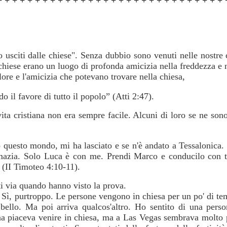
+ + + + + + + + + + + + + + + + + + + + + + + + + + + + + + 
o usciti dalle chiese". Senza dubbio sono venuti nelle nostr
chiese erano un luogo di profonda amicizia nella freddezza e
re e l'amicizia che potevano trovare nella chiesa,
 il favore di tutto il popolo” (Atti 2:47).
ita cristiana non era sempre facile. Alcuni di loro se ne son
uesto mondo, mi ha lasciato e se n'è andato a Tessalonica. 
lmazia. Solo Luca è con me. Prendi Marco e conducilo con t
” (II Timoteo 4:10-11).
i via quando hanno visto la prova.
Sì, purtroppo. Le persone vengono in chiesa per un po' di t
 bello. Ma poi arriva qualcos'altro. Ho sentito di una per
a piaceva venire in chiesa, ma a Las Vegas sembrava molto pi