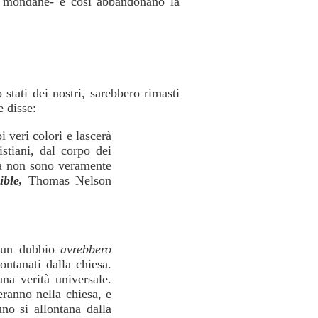
ità mondane- e così abbandonano la
stati dei nostri, sarebbero rimasti
 disse:
i veri colori e lascerà
istiani, dal corpo dei
 ma non sono veramente
ible,
Thomas Nelson
alcun dubbio
avrebbero
ontanati dalla chiesa.
na verità universale.
eranno nella chiesa, e
no si allontana dalla