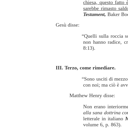
chiesa, questo fatto
sarebbe rimasto sald
Testament,
Baker Book
Gesù disse:
“Quelli sulla roccia 
non hanno radice, c
8:13).
III. Terzo, come rimediare.
“Sono usciti di mezzo 
con noi; ma ciò è avv
Matthew Henry disse:
Non erano interiorm
alla sana dottrina co
letterale in italiano
M
volume 6, p. 863).