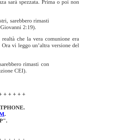
nza sarà spezzata. Prima o poi non
tri, sarebbero rimasti
 Giovanni 2:19).
n realtà che la vera comunione era
 Ora vi leggo un’altra versione del
 sarebbero rimasti con
uzione CEI).
+ + + + + +
RTPHONE.
OM
.
P".