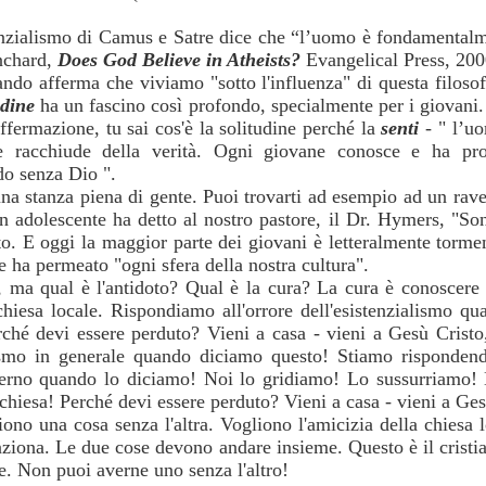
stenzialismo di Camus e Satre dice che “l’uomo è fondamenta
anchard,
Does God Believe in Atheists?
Evangelical Press, 200
ndo afferma che viviamo "sotto l'influenza" di questa filoso
udine
ha un fascino così profondo, specialmente per i giovani
 affermazione, tu sai cos'è la solitudine perché la
senti
- " l’u
 racchiude della verità. Ogni giovane conosce e ha pro
o senza Dio ".
 una stanza piena di gente. Puoi trovarti ad esempio ad un rav
 Un adolescente ha detto al nostro pastore, il Dr. Hymers, "So
o. E oggi la maggior parte dei giovani è letteralmente tormen
e ha permeato "ogni sfera della nostra cultura".
, ma qual è l'antidoto? Qual è la cura? La cura è conoscere
chiesa locale. Rispondiamo all'orrore dell'esistenzialismo q
erché devi essere perduto? Vieni a casa - vieni a Gesù Cristo
ismo in generale quando diciamo questo! Stiamo rispondendo
derno quando lo diciamo! Noi lo gridiamo! Lo sussurriamo!
 chiesa! Perché devi essere perduto? Vieni a casa - vieni a Ges
ono una cosa senza l'altra. Vogliono l'amicizia della chiesa
ziona. Le due cose devono andare insieme. Questo è il cristia
. Non puoi averne uno senza l'altro!