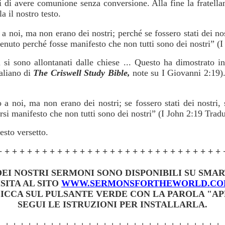
 di avere comunione senza conversione. Alla fine la fratella
a il nostro testo.
a noi, ma non erano dei nostri; perché se fossero stati dei nos
enuto perché fosse manifesto che non tutti sono dei nostri” (I
 si sono allontanati dalle chiese ... Questo ha dimostrato i
taliano di
The Criswell Study Bible,
note su I Giovanni 2:19).
 a noi, ma non erano dei nostri; se fossero stati dei nostri,
si manifesto che non tutti sono dei nostri” (I John 2:19 Trad
esto versetto.
+ + + + + + + + + + + + + + + + + + + + + + + + + + + + + + 
 DEI NOSTRI SERMONI SONO DISPONIBILI SU SMA
ISITA AL SITO
WWW.SERMONSFORTHEWORLD.C
ICCA SUL PULSANTE VERDE CON LA PAROLA "AP
SEGUI LE ISTRUZIONI PER INSTALLARLA.