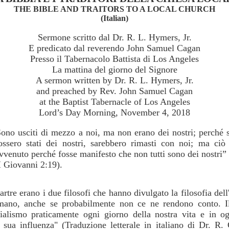
THE BIBLE AND TRAITORS TO A LOCAL CHURCH
(Italian)
Sermone scritto dal Dr. R. L. Hymers, Jr.
E predicato dal reverendo John Samuel Cagan
Presso il Tabernacolo Battista di Los Angeles
La mattina del giorno del Signore
A sermon written by Dr. R. L. Hymers, Jr.
and preached by Rev. John Samuel Cagan
at the Baptist Tabernacle of Los Angeles
Lord’s Day Morning, November 4, 2018
ono usciti di mezzo a noi, ma non erano dei nostri; perché 
ossero stati dei nostri, sarebbero rimasti con noi; ma ciò
vvenuto perché fosse manifesto che non tutti sono dei nostri”
I Giovanni 2:19).
tre erano i due filosofi che hanno divulgato la filosofia dell'
umano, anche se probabilmente non ce ne rendono conto. I
nzialismo praticamente ogni giorno della nostra vita e in og
 sua influenza" (Traduzione letterale in italiano di Dr. R.