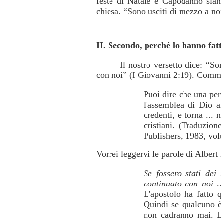
feste di Natale e Capodanno siano
chiesa. “Sono usciti di mezzo a no
II. Secondo, perché lo hanno fatt
Il nostro versetto dice: “So
con noi” (I Giovanni 2:19). Comme
Puoi dire che una pers
l'assemblea di Dio al
credenti, e torna ...
cristiani. (Traduzio
Publishers, 1983, vol
Vorrei leggervi le parole di Albert
Se fossero stati dei 
continuato con noi
..
L'apostolo ha fatto 
Quindi se qualcuno è 
non cadranno mai. L