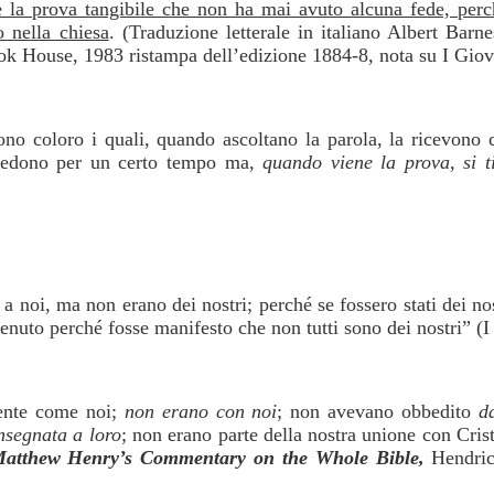
 è la prova tangibile che non ha mai avuto alcuna fede, perc
o nella chiesa
. (Traduzione letterale in italiano Albert Barn
 House, 1983 ristampa dell’edizione 1884-8, nota su I Giov
sono coloro i quali, quando ascoltano la parola, la ricevono
redono per un certo tempo ma,
quando viene la prova, si t
a noi, ma non erano dei nostri; perché se fossero stati dei nos
enuto perché fosse manifesto che non tutti sono dei nostri” (I
ente come noi;
non erano con noi
; non avevano obbedito
d
nsegnata a loro
; non erano parte della nostra unione con Cris
atthew Henry’s Commentary on the Whole Bible,
Hendric