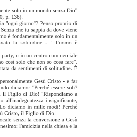
lmente solo in un mondo senza Dio”
0, p. 138).
fia "ogni giorno"? Penso proprio di
. Senza che tu sappia da dove viene
omo è fondamentalmente solo in un
vato la solitudine - " l’uomo è
e party, o in un centro commerciale
no così solo che non so cosa fare".
tata da sentimenti di solitudine. È
 personalmente Gesù Cristo - e far
uando diciamo: "Perché essere soli?
, il Figlio di Dio! "Rispondiamo a
 all'inadeguatezza insignificante,
 Lo diciamo in mille modi! Perché
ù Cristo, il Figlio di Dio!
 locale senza la conversione a Gesù
nesimo: l'amicizia nella chiesa e la