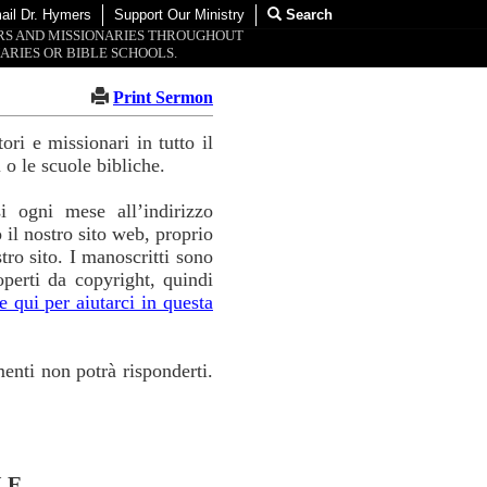
ail Dr. Hymers
Support Our Ministry
Search
ORS AND MISSIONARIES THROUGHOUT
ARIES OR BIBLE SCHOOLS.
Print Sermon
ri e missionari in tutto il
 o le scuole bibliche.
i ogni mese all’indirizzo
 il nostro sito web, proprio
ro sito. I manoscritti sono
perti da copyright, quindi
e qui per aiutarci in questa
menti non potrà risponderti.
LE