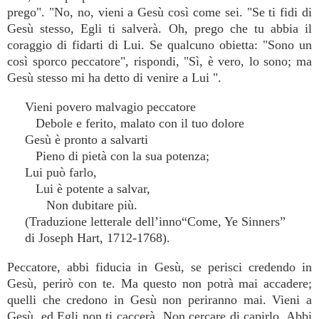
prego". "No, no, vieni a Gesù così come sei. "Se ti fidi di
Gesù stesso, Egli ti salverà. Oh, prego che tu abbia il
coraggio di fidarti di Lui. Se qualcuno obietta: "Sono un
così sporco peccatore", rispondi, "Sì, è vero, lo sono; ma
Gesù stesso mi ha detto di venire a Lui ".
Vieni povero malvagio peccatore
Debole e ferito, malato con il tuo dolore
Gesù è pronto a salvarti
Pieno di pietà con la sua potenza;
Lui può farlo,
Lui è potente a salvar,
Non dubitare più.
(Traduzione letterale dell’inno“Come, Ye Sinners”
di Joseph Hart, 1712-1768).
Peccatore, abbi fiducia in Gesù, se perisci credendo in
Gesù, perirò con te. Ma questo non potrà mai accadere;
quelli che credono in Gesù non periranno mai. Vieni a
Gesù, ed Egli non ti caccerà. Non cercare di capirlo. Abbi