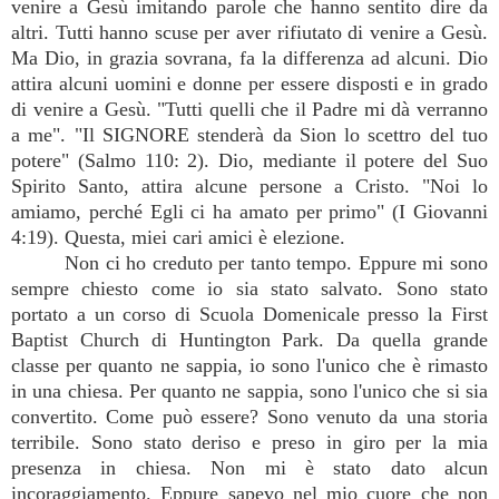
venire a Gesù imitando parole che hanno sentito dire da
altri. Tutti hanno scuse per aver rifiutato di venire a Gesù.
Ma Dio, in grazia sovrana, fa la differenza ad alcuni. Dio
attira alcuni uomini e donne per essere disposti e in grado
di venire a Gesù. "Tutti quelli che il Padre mi dà verranno
a me". "Il SIGNORE stenderà da Sion lo scettro del tuo
potere" (Salmo 110: 2). Dio, mediante il potere del Suo
Spirito Santo, attira alcune persone a Cristo. "Noi lo
amiamo, perché Egli ci ha amato per primo" (I Giovanni
4:19). Questa, miei cari amici è elezione.
Non ci ho creduto per tanto tempo. Eppure mi sono
sempre chiesto come io sia stato salvato. Sono stato
portato a un corso di Scuola Domenicale presso la First
Baptist Church di Huntington Park. Da quella grande
classe per quanto ne sappia, io sono l'unico che è rimasto
in una chiesa. Per quanto ne sappia, sono l'unico che si sia
convertito. Come può essere? Sono venuto da una storia
terribile. Sono stato deriso e preso in giro per la mia
presenza in chiesa. Non mi è stato dato alcun
incoraggiamento. Eppure sapevo nel mio cuore che non