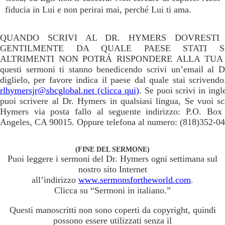
fiducia in Lui e non perirai mai, perché Lui ti ama.
QUANDO SCRIVI AL DR. HYMERS DOVRESTI 
GENTILMENTE DA QUALE PAESE STATI S
ALTRIMENTI NON POTRÁ RISPONDERE ALLA TUA 
questi sermoni ti stanno benedicendo scrivi un’email al 
diglielo, per favore indica il paese dal quale stai scrivendo
rlhymersjr@sbcglobal.net (clicca qui)
. Se puoi scrivi in ingl
puoi scrivere al Dr. Hymers in qualsiasi lingua, Se vuoi sc
Hymers via posta fallo al seguente indirizzo: P.O. Bo
Angeles, CA 90015. Oppure telefona al numero: (818)352-04
(FINE DEL SERMONE)
Puoi leggere i sermoni del Dr. Hymers ogni settimana sul
nostro sito Internet
all’indirizzo
www.sermonsfortheworld.com
.
Clicca su “Sermoni in italiano.”
Questi manoscritti non sono coperti da copyright, quindi
possono essere utilizzati senza il