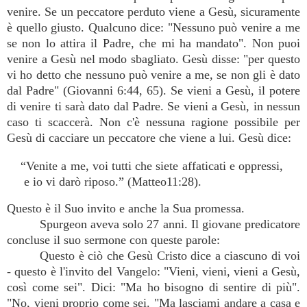
venire. Se un peccatore perduto viene a Gesù, sicuramente
è quello giusto. Qualcuno dice: "Nessuno può venire a me
se non lo attira il Padre, che mi ha mandato". Non puoi
venire a Gesù nel modo sbagliato. Gesù disse: "per questo
vi ho detto che nessuno può venire a me, se non gli è dato
dal Padre" (Giovanni 6:44, 65). Se vieni a Gesù, il potere
di venire ti sarà dato dal Padre. Se vieni a Gesù, in nessun
caso ti scaccerà. Non c'è nessuna ragione possibile per
Gesù di cacciare un peccatore che viene a lui. Gesù dice:
“Venite a me, voi tutti che siete affaticati e oppressi,
e io vi darò riposo.” (Matteo11:28).
Questo è il Suo invito e anche la Sua promessa.
Spurgeon aveva solo 27 anni. Il giovane predicatore
concluse il suo sermone con queste parole:
Questo è ciò che Gesù Cristo dice a ciascuno di voi
- questo è l'invito del Vangelo: "Vieni, vieni, vieni a Gesù,
così come sei". Dici: "Ma ho bisogno di sentire di più".
"No, vieni proprio come sei. "Ma lasciami andare a casa e