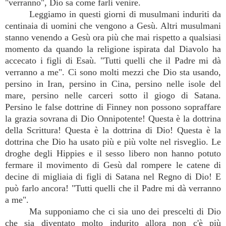
"verranno", Dio sa come farli venire.
Leggiamo in questi giorni di musulmani induriti da
centinaia di uomini che vengono a Gesù. Altri musulmani
stanno venendo a Gesù ora più che mai rispetto a qualsiasi
momento da quando la religione ispirata dal Diavolo ha
accecato i figli di Esaù. "Tutti quelli che il Padre mi dà
verranno a me". Ci sono molti mezzi che Dio sta usando,
persino in Iran, persino in Cina, persino nelle isole del
mare, persino nelle carceri sotto il giogo di Satana.
Persino le false dottrine di Finney non possono sopraffare
la grazia sovrana di Dio Onnipotente! Questa è la dottrina
della Scrittura! Questa è la dottrina di Dio! Questa è la
dottrina che Dio ha usato più e più volte nel risveglio. Le
droghe degli Hippies e il sesso libero non hanno potuto
fermare il movimento di Gesù dal rompere le catene di
decine di migliaia di figli di Satana nel Regno di Dio! E
può farlo ancora! "Tutti quelli che il Padre mi dà verranno
a me".
Ma supponiamo che ci sia uno dei prescelti di Dio
che sia diventato molto indurito allora non c'è più