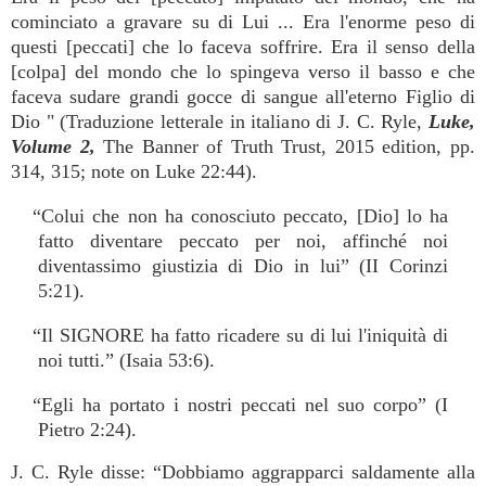
cominciato a gravare su di Lui ... Era l'enorme peso di
questi [peccati] che lo faceva soffrire. Era il senso della
[colpa] del mondo che lo spingeva verso il basso e che
faceva sudare grandi gocce di sangue all'eterno Figlio di
Dio " (Traduzione letterale in italiano di J. C. Ryle,
Luke,
Volume 2,
The Banner of Truth Trust, 2015 edition, pp.
314, 315; note on Luke 22:44).
“Colui che non ha conosciuto peccato, [Dio] lo ha
fatto diventare peccato per noi, affinché noi
diventassimo giustizia di Dio in lui” (II Corinzi
5:21).
“Il SIGNORE ha fatto ricadere su di lui l'iniquità di
noi tutti.” (Isaia 53:6).
“Egli ha portato i nostri peccati nel suo corpo” (I
Pietro 2:24).
J. C. Ryle disse: “Dobbiamo aggrapparci saldamente alla