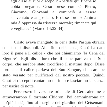
egli disse ai suoi discepoli: «Sedete qui finché io
abbia pregato». Gesù prese con sé Pietro,
Giacomo, Giovanni e cominciò a essere
spaventato e angosciato. E disse loro: «L'anima
mia è oppressa da tristezza mortale; rimanete qui
e vegliate»” (Marco 14:32-34).
Cristo aveva mangiato la cena della Pasqua ebraica
con i suoi discepoli. Alla fine della cena, Gesù ha dato
loro il pane e il calice - che noi chiamiamo "la Cena del
Signore". Egli disse loro che il pane parlava del Suo
corpo, che sarebbe stato crocifisso il mattino dopo. Disse
loro che il calice parlava del Suo Sangue, che sarebbe
stato versato per purificarci dal nostro peccato. Quindi
Gesù ei discepoli cantarono un inno e lasciarono la stanza
per uscire di notte.
Percorsero il versante orientale di Gerusalemme e
attraversarono il torrente Chidron. Poi camminarono un
po’più in là, fino al margine del giardino del Getsemani.