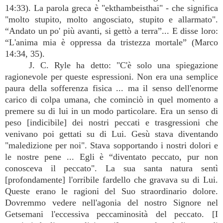
14:33). La parola greca è "ekthambeisthai" - che significa
"molto stupito, molto angosciato, stupito e allarmato".
“Andato un po' più avanti, si gettò a terra”... E disse loro:
“L'anima mia è oppressa da tristezza mortale” (Marco
14:34, 35).
J. C. Ryle ha detto: "C'è solo una spiegazione
ragionevole per queste espressioni. Non era una semplice
paura della sofferenza fisica ... ma il senso dell'enorme
carico di colpa umana, che cominciò in quel momento a
premere su di lui in un modo particolare. Era un senso di
peso [indicibile] dei nostri peccati e trasgressioni che
venivano poi gettati su di Lui. Gesù stava diventando
"maledizione per noi". Stava sopportando i nostri dolori e
le nostre pene ... Egli è “diventato peccato, pur non
conosceva il peccato". La sua santa natura sentì
[profondamente] l'orribile fardello che gravava su di Lui.
Queste erano le ragioni del Suo straordinario dolore.
Dovremmo vedere nell'agonia del nostro Signore nel
Getsemani l'eccessiva peccaminosità del peccato. [I