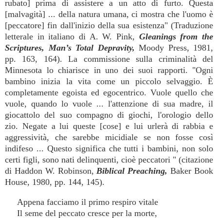
rubato] prima di assistere a un atto di furto. Questa
[malvagità] ... della natura umana, ci mostra che l'uomo è
[peccatore] fin dall'inizio della sua esistenza" (Traduzione
letterale in italiano di A. W. Pink,
Gleanings from the
Scriptures, Man’s Total Depravity,
Moody Press, 1981,
pp. 163, 164). La commissione sulla criminalità del
Minnesota lo chiarisce in uno dei suoi rapporti. "Ogni
bambino inizia la vita come un piccolo selvaggio. È
completamente egoista ed egocentrico. Vuole quello che
vuole, quando lo vuole ... l'attenzione di sua madre, il
giocattolo del suo compagno di giochi, l'orologio dello
zio. Negate a lui queste [cose] e lui urlerà di rabbia e
aggressività, che sarebbe micidiale se non fosse così
indifeso ... Questo significa che tutti i bambini, non solo
certi figli, sono nati delinquenti, cioè peccatori " (citazione
di Haddon W. Robinson,
Biblical Preaching,
Baker Book
House, 1980, pp. 144, 145).
Appena facciamo il primo respiro vitale
Il seme del peccato cresce per la morte,