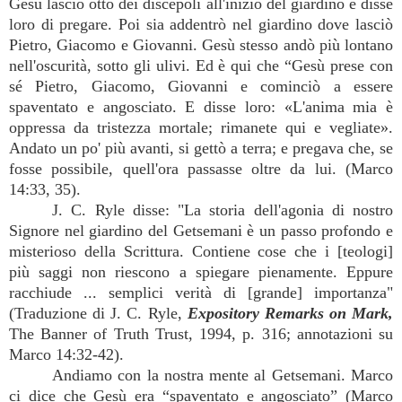
Gesù lasciò otto dei discepoli all'inizio del giardino e disse
loro di pregare. Poi sia addentrò nel giardino dove lasciò
Pietro, Giacomo e Giovanni. Gesù stesso andò più lontano
nell'oscurità, sotto gli ulivi. Ed è qui che “Gesù prese con
sé Pietro, Giacomo, Giovanni e cominciò a essere
spaventato e angosciato. E disse loro: «L'anima mia è
oppressa da tristezza mortale; rimanete qui e vegliate».
Andato un po' più avanti, si gettò a terra; e pregava che, se
fosse possibile, quell'ora passasse oltre da lui. (Marco
14:33, 35).
J. C. Ryle disse: "La storia dell'agonia di nostro
Signore nel giardino del Getsemani è un passo profondo e
misterioso della Scrittura. Contiene cose che i [teologi]
più saggi non riescono a spiegare pienamente. Eppure
racchiude ... semplici verità di [grande] importanza"
(Traduzione di J. C. Ryle,
Expository Remarks on Mark,
The Banner of Truth Trust, 1994, p. 316; annotazioni su
Marco 14:32-42).
Andiamo con la nostra mente al Getsemani. Marco
ci dice che Gesù era “spaventato e angosciato” (Marco