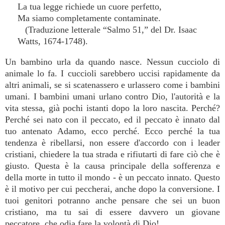
La tua legge richiede un cuore perfetto,
Ma siamo completamente contaminate.
(Traduzione letterale “Salmo 51,” del Dr. Isaac
Watts, 1674-1748).
Un bambino urla da quando nasce. Nessun cucciolo di
animale lo fa. I cuccioli sarebbero uccisi rapidamente da
altri animali, se si scatenassero e urlassero come i bambini
umani. I bambini umani urlano contro Dio, l'autorità e la
vita stessa, già pochi istanti dopo la loro nascita. Perché?
Perché sei nato con il peccato, ed il peccato è innato dal
tuo antenato Adamo, ecco perché. Ecco perché la tua
tendenza è ribellarsi, non essere d'accordo con i leader
cristiani, chiedere la tua strada e rifiutarti di fare ciò che è
giusto. Questa è la causa principale della sofferenza e
della morte in tutto il mondo - è un peccato innato. Questo
è il motivo per cui peccherai, anche dopo la conversione. I
tuoi genitori potranno anche pensare che sei un buon
cristiano, ma tu sai di essere davvero un giovane
peccatore, che odia fare la volontà di Dio!