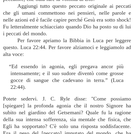
Aggiungi tutto questo peccato originale ai peccati
che gli umani commettono nei pensieri, nelle parole e
nelle azioni ed è facile capire perché Gesù era sotto shock!
Fu letteralmente schiacciato quando Dio ha posto su di lui
i peccati del mondo.
Per favore apriamo la Bibbia in Luca per leggere
questo. Luca 22:44. Per favore alziamoci e leggiamolo ad
alta voce:
“Ed essendo in agonia, egli pregava ancor più
intensamente; e il suo sudore diventò come grosse
gocce di sangue che cadevano in terra.” (Luca
22:44).
Potete sedervi. J. C. Ryle disse: "Come possiamo
[spiegare] la profonda agonia che il nostro Signore ha
subito nel giardino del Getsemani? Quale fu la ragione
della sua intensa sofferenza, sia mentale che fisica, che
Egli ha sopportato? C'è solo una risposta soddisfacente.
Era il peso del [peccato] imputato del mondo, che ha