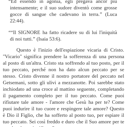
“Ed essendo in agonia, egli pregava ancor più
intensamente; e il suo sudore diventò come grosse
gocce di sangue che cadevano in terra.” (Luca
22:44).
““Il SIGNORE ha fatto ricadere su di lui l'iniquità
di noi tutti.” (Isaia 53:6).
Questo è l'inizio dell'espiazione vicaria di Cristo.
"Vicario" significa prendere la sofferenza di una persona
al posto di un'altra. Cristo sta soffrendo al tuo posto, per il
tuo peccato, perché non ha dato alcun peccato per se
stesso. Cristo divenne il nostro portatore del peccato nel
Getsemani, sotto gli ulivi a mezzanotte. Poi sarebbe stato
inchiodato ad una croce al mattino seguente, completando
il pagamento completo per il tuo peccato. Come puoi
rifiutare tale amore - l'amore che Gesù ha per te? Come
puoi indurire il tuo cuore e respingere tale amore? Questo
è Dio il Figlio, che ha sofferto al posto tuo, per espiare il
tuo peccato. Sei così freddo e duro che il Suo amore per te