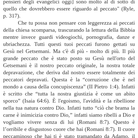
pensieri degli evangelici oggi] sono molto al di sotto di
quello che dovrebbero essere riguardo al peccato" (Ryle,
p. 317).
Che tu possa non pensare con leggerezza ai peccati
della chiesa scomparsa, trascurando la lettura della Bibbia
mentre invece guardi videogiochi, pornografia, danze e
ubriachezza. Tutti questi tuoi peccati furono gettati su
Gesù nel Getsemani. Ma c'è di più - molto di più. Il più
grande peccato che è stato posto su Gesù nell'orto del
Getsemani è il nostro peccato originale, la nostra totale
depravazione, che deriva dal nostro essere totalmente dei
peccatori depravati. Questa è la “corruzione che è nel
mondo a causa della concupiscenza” (II Pietro 1:4). Infatti
è scritto che “tutta la nostra giustizia è come un abito
sporco” (Isaia 64:6). È l'egoismo, l'avidità e la ribellione
nella tua natura contro Dio. Infatti tutto “ciò che brama la
carne è inimicizia contro Dio,” infatti siamo ribelli a Dio e
vogliamo vivere senza di lui (Romani 8:7). Questo è
l’orribile e disgustoso cuore che hai (Romani 8:7). Il cuore
peccaminoso che hai ti è stato tramandato da Adamo, il