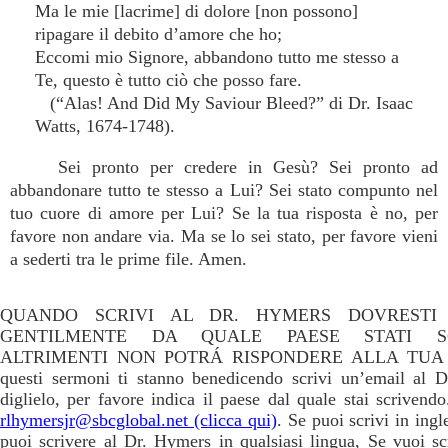
Ma le mie [lacrime] di dolore [non possono]
ripagare il debito d’amore che ho;
Eccomi mio Signore, abbandono tutto me stesso a
Te, questo è tutto ciò che posso fare.
(“Alas! And Did My Saviour Bleed?” di Dr. Isaac
Watts, 1674-1748).
Sei pronto per credere in Gesù? Sei pronto ad
abbandonare tutto te stesso a Lui? Sei stato compunto nel
tuo cuore di amore per Lui? Se la tua risposta è no, per
favore non andare via. Ma se lo sei stato, per favore vieni
a sederti tra le prime file. Amen.
QUANDO SCRIVI AL DR. HYMERS DOVRESTI 
GENTILMENTE DA QUALE PAESE STATI S
ALTRIMENTI NON POTRÁ RISPONDERE ALLA TUA 
questi sermoni ti stanno benedicendo scrivi un’email al 
diglielo, per favore indica il paese dal quale stai scrivendo
rlhymersjr@sbcglobal.net (clicca qui)
. Se puoi scrivi in ingl
puoi scrivere al Dr. Hymers in qualsiasi lingua, Se vuoi sc