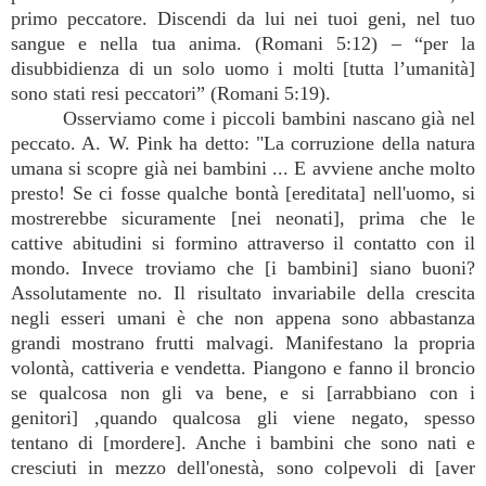
primo peccatore. Discendi da lui nei tuoi geni, nel tuo
sangue e nella tua anima. (Romani 5:12) – “per la
disubbidienza di un solo uomo i molti [tutta l’umanità]
sono stati resi peccatori” (Romani 5:19).
Osserviamo come i piccoli bambini nascano già nel
peccato. A. W. Pink ha detto: "La corruzione della natura
umana si scopre già nei bambini ... E avviene anche molto
presto! Se ci fosse qualche bontà [ereditata] nell'uomo, si
mostrerebbe sicuramente [nei neonati], prima che le
cattive abitudini si formino attraverso il contatto con il
mondo. Invece troviamo che [i bambini] siano buoni?
Assolutamente no. Il risultato invariabile della crescita
negli esseri umani è che non appena sono abbastanza
grandi mostrano frutti malvagi. Manifestano la propria
volontà, cattiveria e vendetta. Piangono e fanno il broncio
se qualcosa non gli va bene, e si [arrabbiano con i
genitori] ,quando qualcosa gli viene negato, spesso
tentano di [mordere]. Anche i bambini che sono nati e
cresciuti in mezzo dell'onestà, sono colpevoli di [aver