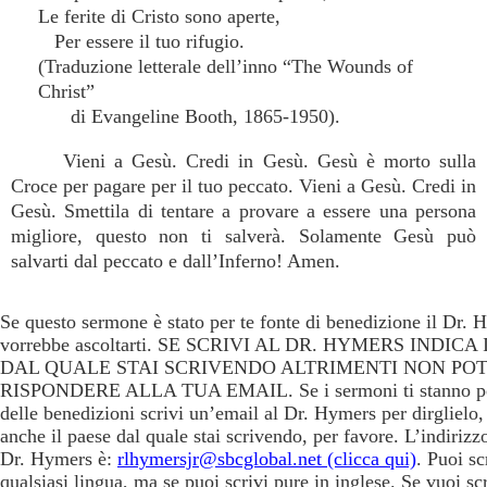
Le ferite di Cristo sono aperte,
Per essere il tuo rifugio.
(Traduzione letterale dell’inno “The Wounds of
Christ”
di Evangeline Booth, 1865-1950).
Vieni a Gesù. Credi in Gesù. Gesù è morto sulla
Croce per pagare per il tuo peccato. Vieni a Gesù. Credi in
Gesù. Smettila di tentare a provare a essere una persona
migliore, questo non ti salverà. Solamente Gesù può
salvarti dal peccato e dall’Inferno! Amen.
Se questo sermone è stato per te fonte di benedizione il Dr. 
vorrebbe ascoltarti. SE SCRIVI AL DR. HYMERS INDICA
DAL QUALE STAI SCRIVENDO ALTRIMENTI NON PO
RISPONDERE ALLA TUA EMAIL. Se i sermoni ti stanno p
delle benedizioni scrivi un’email al Dr. Hymers per dirglielo
anche il paese dal quale stai scrivendo, per favore. L’indirizz
Dr. Hymers è:
rlhymersjr@sbcglobal.net (clicca qui)
. Puoi sc
qualsiasi lingua, ma se puoi scrivi pure in inglese. Se vuoi sc