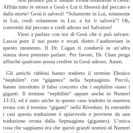
Non pensare più a Satana! Pensa solamente a Gesù!
Affida tutto te stesso a Gesù e Lui ti libererà dal peccato e
dalla morte! Gesù ti salverà! “Solamente in Lui, solamente
in Lui, credi solamente in Lui, e lui ti salverà”! Oh,
convertiti dal peccato e credi adesso nel Salvatore!
Vieni a parlare con noi di Gesù che ti può salvare.
Lascia pure il tuo posto e recati dietro l’auditorium in
questo momento. Il Dr. Cagan ti condurrà in un’altra
stanza dove potremo parlare. Per favore, Dr. Chan prega
affinché qualcuno possa credere in Gesù adesso. Amen.
 Gli antichi rabbini hanno tradotto il termine Ebraico
“nephilim” con “gigantes” nella Septuaginta. Perciò,
hanno introdotto il falso concetto che i nephilim siano i
giganti. Il termine “nephilim” appare anche in Numeri
13:33, ed è stato anche in questo caso tradotto in maniera
errata con il termine “giganti” nella Riveduta. In entrambi
i casi questa traduzione è spiacevole e proviene da una
traduzione errata dalla Septuaginta (gigantes). L’unica
cosa che sappiamo era che questi grandi uomini di Numeri