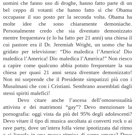
uomini che fanno uso di droghe, hanno fatto parte di un
bel ceppo di votanti che hanno fatto sì che Obama
occupasse il suo posto per la seconda volta. Obama ha
molte idee che sono chiaramente demoniache.
Personalmente credo che sia diventato demonizzato
mentre frequentava (e lo ha fatto per 21 anni) una chiesa il
cui pastore era il Dr. Jeremiah Wright, un uomo che ha
gridato per televisione: “Dio maledica l’America! Dio
maledica l’America! Dio maledica l’America!” Non riesco
a capire come qualcuno abbia potuto frequentare la sua
chiesa per quasi 21 anni senza diventare demonizzato!
Non mi sorprende che il Presidente simpatizzi più con i
Musulmani che con i Cristiani. Sembrano assemblati dagli
stessi spiriti malefici!
Devo citare anche l’ascesa dell’omosessualità
attivista e dei matrimoni “gay”? Devo menzionare la
pornografia: oggi vista da più del 95% degli adolescenti?
Devo vitare il tipo di musica ascoltata ai converti rock o ai
rave party, dove un’intera folla viene ipnotizzata dal ritmo
e si liquefa in una massa ritmica di carne umana? Devo