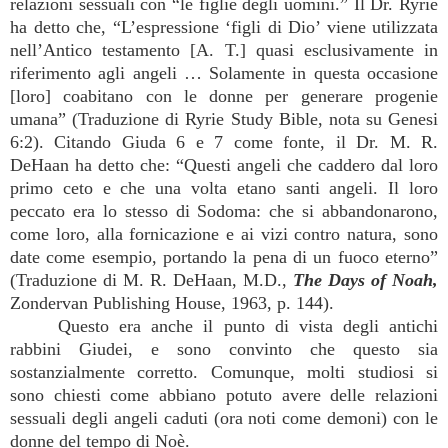
relazioni sessuali con “le figlie degli uomini.” Il Dr. Ryrie
ha detto che, “L’espressione ‘figli di Dio’ viene utilizzata
nell’Antico testamento [A. T.] quasi esclusivamente in
riferimento agli angeli … Solamente in questa occasione
[loro] coabitano con le donne per generare progenie
umana” (Traduzione di Ryrie Study Bible, nota su Genesi
6:2). Citando Giuda 6 e 7 come fonte, il Dr. M. R.
DeHaan ha detto che: “Questi angeli che caddero dal loro
primo ceto e che una volta etano santi angeli. Il loro
peccato era lo stesso di Sodoma: che si abbandonarono,
come loro, alla fornicazione e ai vizi contro natura, sono
date come esempio, portando la pena di un fuoco eterno”
(Traduzione di M. R. DeHaan, M.D.,
The Days of Noah,
Zondervan Publishing House, 1963, p. 144).
Questo era anche il punto di vista degli antichi
rabbini Giudei, e sono convinto che questo sia
sostanzialmente corretto. Comunque, molti studiosi si
sono chiesti come abbiano potuto avere delle relazioni
sessuali degli angeli caduti (ora noti come demoni) con le
donne del tempo di Noè.