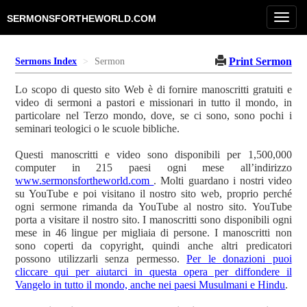
Toggl
SERMONSFORTHEWORLD.COM
navig
Print Sermon
Sermons Index
Sermon
Lo scopo di questo sito Web è di fornire manoscritti gratuiti e
video di sermoni a pastori e missionari in tutto il mondo, in
particolare nel Terzo mondo, dove, se ci sono, sono pochi i
seminari teologici o le scuole bibliche.
Questi manoscritti e video sono disponibili per 1,500,000
computer in 215 paesi ogni mese all’indirizzo
www.sermonsfortheworld.com
. Molti guardano i nostri video
su YouTube e poi visitano il nostro sito web, proprio perché
ogni sermone rimanda da YouTube al nostro sito. YouTube
porta a visitare il nostro sito. I manoscritti sono disponibili ogni
mese in 46 lingue per migliaia di persone. I manoscritti non
sono coperti da copyright, quindi anche altri predicatori
possono utilizzarli senza permesso.
Per le donazioni puoi
cliccare qui per aiutarci in questa opera per diffondere il
Vangelo in tutto il mondo, anche nei paesi Musulmani e Hindu
.