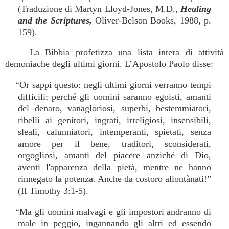
(Traduzione di Martyn Lloyd-Jones, M.D.,
Healing
and the Scriptures,
Oliver-Belson Books, 1988, p.
159).
La Bibbia profetizza una lista intera di attività
demoniache degli ultimi giorni. L’Apostolo Paolo disse:
“Or sappi questo: negli ultimi giorni verranno tempi
difficili; perché gli uomini saranno egoisti, amanti
del denaro, vanagloriosi, superbi, bestemmiatori,
ribelli ai genitori, ingrati, irreligiosi, insensibili,
sleali, calunniatori, intemperanti, spietati, senza
amore per il bene, traditori, sconsiderati,
orgogliosi, amanti del piacere anziché di Dio,
aventi l'apparenza della pietà, mentre ne hanno
rinnegato la potenza. Anche da costoro allontànati!”
(II Timothy 3:1-5).
“Ma gli uomini malvagi e gli impostori andranno di
male in peggio, ingannando gli altri ed essendo