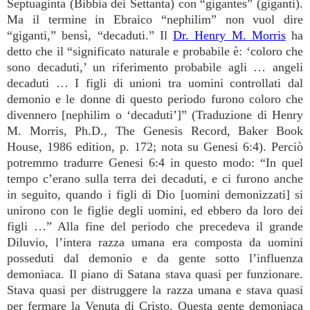
Septuaginta (Bibbia dei Settanta) con “gigantes” (giganti).
Ma il termine in Ebraico “nephilim” non vuol dire
“giganti,” bensì, “decaduti.” Il
Dr. Henry M. Morris
ha
detto che il “significato naturale e probabile è: ‘coloro che
sono decaduti,’ un riferimento probabile agli … angeli
decaduti … I figli di unioni tra uomini controllati dal
demonio e le donne di questo periodo furono coloro che
divennero [nephilim o ‘decaduti’]” (Traduzione di Henry
M. Morris, Ph.D., The Genesis Record, Baker Book
House, 1986 edition, p. 172; nota su Genesi 6:4). Perciò
potremmo tradurre Genesi 6:4 in questo modo: “In quel
tempo c’erano sulla terra dei decaduti, e ci furono anche
in seguito, quando i figli di Dio [uomini demonizzati] si
unirono con le figlie degli uomini, ed ebbero da loro dei
figli …” Alla fine del periodo che precedeva il grande
Diluvio, l’intera razza umana era composta da uomini
posseduti dal demonio e da gente sotto l’influenza
demoniaca. Il piano di Satana stava quasi per funzionare.
Stava quasi per distruggere la razza umana e stava quasi
per fermare la Venuta di Cristo. Questa gente demoniaca