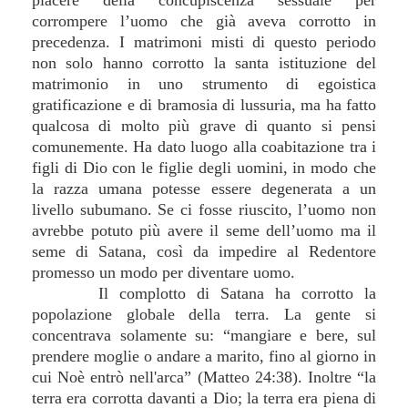
piacere della concupiscenza sessuale per
corrompere l’uomo che già aveva corrotto in
precedenza. I matrimoni misti di questo periodo
non solo hanno corrotto la santa istituzione del
matrimonio in uno strumento di egoistica
gratificazione e di bramosia di lussuria, ma ha fatto
qualcosa di molto più grave di quanto si pensi
comunemente. Ha dato luogo alla coabitazione tra i
figli di Dio con le figlie degli uomini, in modo che
la razza umana potesse essere degenerata a un
livello subumano. Se ci fosse riuscito, l’uomo non
avrebbe potuto più avere il seme dell’uomo ma il
seme di Satana, così da impedire al Redentore
promesso un modo per diventare uomo.
Il complotto di Satana ha corrotto la
popolazione globale della terra. La gente si
concentrava solamente su: “mangiare e bere, sul
prendere moglie o andare a marito, fino al giorno in
cui Noè entrò nell'arca” (Matteo 24:38). Inoltre “la
terra era corrotta davanti a Dio; la terra era piena di