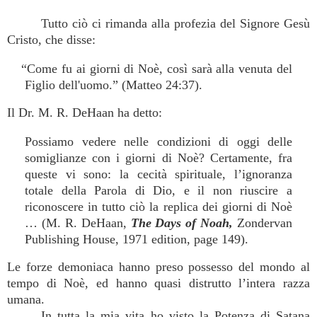
Tutto ciò ci rimanda alla profezia del Signore Gesù
Cristo, che disse:
“Come fu ai giorni di Noè, così sarà alla venuta del
Figlio dell'uomo.” (Matteo 24:37).
Il Dr. M. R. DeHaan ha detto:
Possiamo vedere nelle condizioni di oggi delle
somiglianze con i giorni di Noè? Certamente, fra
queste vi sono: la cecità spirituale, l’ignoranza
totale della Parola di Dio, e il non riuscire a
riconoscere in tutto ciò la replica dei giorni di Noè
… (M. R. DeHaan,
The Days of Noah,
Zondervan
Publishing House, 1971 edition, page 149).
Le forze demoniaca hanno preso possesso del mondo al
tempo di Noè, ed hanno quasi distrutto l’intera razza
umana.
In tutta la mia vita ho visto la Potenza di Satana